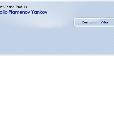
ief Assist. Prof. Dr.
vailo Plamenov Yankov
Curriculum Vitae