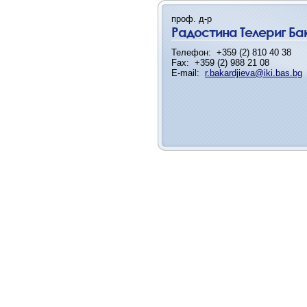
проф. д-р
Радостина Телериг Б
Телефон:
+359 (2) 810 40 38
Fax:
+359 (2) 988 21 08
E-mail:
r.bakardjieva@iki.bas.bg