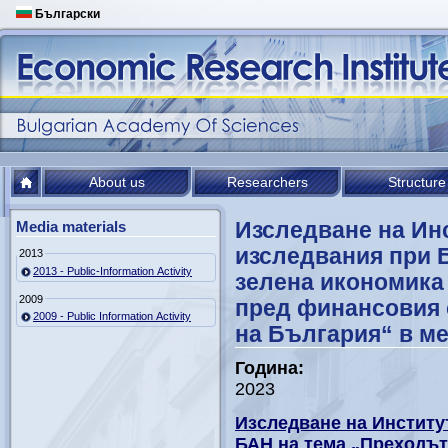
Български
About us
Researchers
Structure
Изследване на Ин
Media materials
изследвания при 
2013
2013 - Public-Information Activity
зелена икономика
2009
пред финансовия 
2009 - Public Information Activity
на България“ в м
Година:
2023
Изследване на Институ
БАН на тема „Преходът