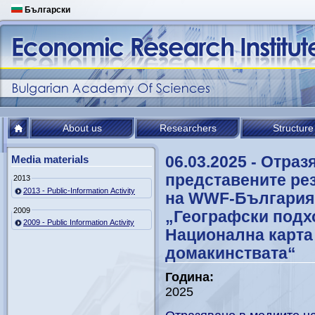
Български
About us
Researchers
Structure
06.03.2025 - Отраз
Media materials
представените рез
2013
2013 - Public-Information Activity
на WWF-България 
2009
„Географски подхо
2009 - Public Information Activity
Национална карта 
домакинствата“
Година:
2025