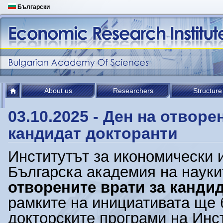
Български
About us
Researchers
Structure
03.10.2025 - Ден на отворе
кандидат докторанти
Институтът за икономически 
Българска академия на науки
отворените врати за канди
рамките на инициативата ще 
докторските
програми
на Инст