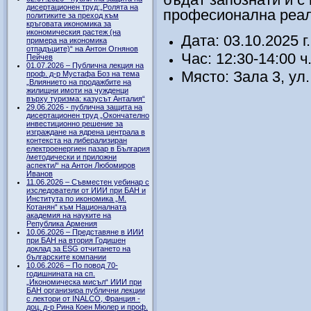
дисертационен труд:„Ролята на
професионална реа
политиките за преход към
кръговата икономика за
икономическия растеж (на
Дата: 03.10.2025 г.
примера на икономика
отпадъците)“ на Антон Огнянов
Час: 12:30-14:00 ч
Пейчев
01.07.2026 – Публична лекция на
Място: Зала 3, ул
проф. д-р Мустафа Боз на тема
„Влиянието на продажбите на
жилищни имоти на чужденци
върху туризма: казусът Анталия“
29.06.2026 - публична защита на
дисертационен труд „Окончателно
инвестиционно решение за
изграждане на ядрена централа в
контекста на либерализиран
електроенергиен пазар в България
/методически и приложни
аспекти/“ на Антон Любомиров
Иванов
11.06.2026 – Съвместен уебинар с
изследователи от ИИИ при БАН и
Института по икономика „М.
Котанян“ към Националната
академия на науките на
Република Армения
10.06.2026 – Представяне в ИИИ
при БАН на втория Годишен
доклад за ESG отчитането на
българските компании
10.06.2026 – По повод 70-
годишнината на сп.
„Икономическа мисъл“ ИИИ при
БАН организира публични лекции
с лектори от INALCO, Франция -
доц. д-р Рина Коен Мюлер и проф.