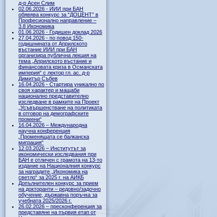
д-р Асен Слим
02.06.2026 - ИИИ при БАН
обявява конкурс за “ДОЦЕНТ” в
Професионално направление –
3.8 Икономика
01.06.2026 - Годишен доклад 2026
27.04.2026 - по повод 150-
годишнината от Априлското
въстание ИИИ при БАН
организира публична лекция на
тема „Априлското въстание и
финансовата криза в Османската
империя“ с лектор гл. ас. д-р
Димитър Събев
16.04.2026 - Стартира уникално по
своя характер и мащаби
национално представително
изследване в рамките на Проект
„Усъвършенстване на политиката
в отговор на демографските
промени“
16.04.2026 – Международна
научна конференция
„Променящата се балканска
миграция“
12.03.2026 – Институтът за
икономически изследвания при
БАН е отличен с грамота на 13-то
издание на Националния конкурс
за наградите „Икономика на
светло“ за 2025 г. на АИКБ
Допълнителен конкурс за прием
на докторанти – редовно/задочно
обучение, държавна поръчка за
учебната 2025/2026 г.
26.02.2026 – пресконференция за
представяне на първия етап от