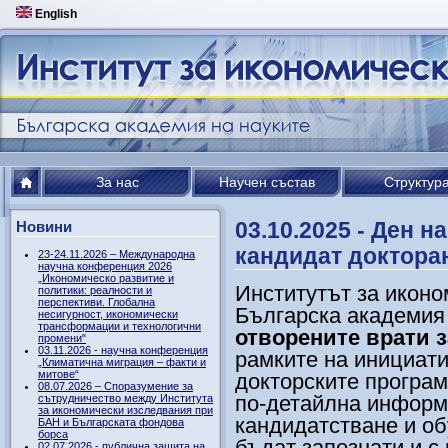
English
За нас
Научен състав
Структур
03.10.2025 - Ден н
Новини
кандидат доктора
23-24.11.2026 – Международна
научна конференция 2026
„Икономическо развитие и
Институтът за иконо
политики: реалности и
перспективи. Глобална
Българска академия
несигурност, икономически
трансформации и технологични
отворените врати 
промени"
03.11.2026 - научна конференция
рамките на инициат
„Климатична миграция – факти и
митове“
докторските
програ
08.07.2026 – Споразумение за
по-детайлна инфор
сътрудничество между Института
за икономически изследвания при
кандидатстване и о
БАН и Българската фондова
борса
бъдат
запозна
ти и с
02.07.2026 - публична защита на