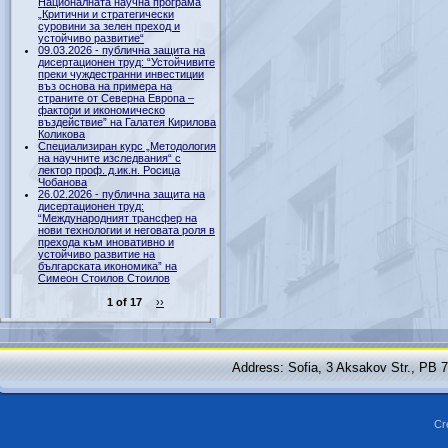
Националната научна програма
„Критични и стратегически
суровини за зелен преход и
устойчиво развитие“
09.03.2026 - публична защита на
дисертационен труд: “Устойчивите
преки чуждестранни инвестиции
въз основа на примера на
страните от Северна Европа –
фактори и икономическо
въздействие” на Галатея Кирилова
Коликова
Специализиран курс „Методология
на научните изследвания“ с
лектор проф. д.ик.н. Росица
Чобанова
26.02.2026 - публична защита на
дисертационен труд:
“Международният трансфер на
нови технологии и неговата роля в
прехода към иновативно и
устойчиво развитие на
българската икономика” на
Симеон Стоилов Стоилов
1 of 17
››
Address: Sofia, 3 Aksakov Str., PB 
Cr