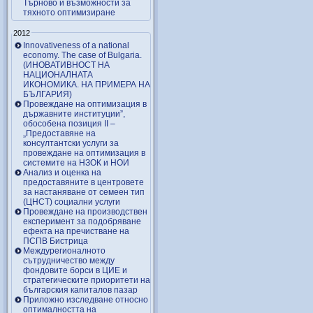
Търново и възможности за
тяхното оптимизиране
2012
Innovativeness of a national
economy. The case of Bulgaria.
(ИНОВАТИВНОСТ НА
НАЦИОНАЛНАТА
ИКОНОМИКА. НА ПРИМЕРА НА
БЪЛГАРИЯ)
Провеждане на оптимизация в
държавните институции”,
обособена позиция ІІ –
„Предоставяне на
консултантски услуги за
провеждане на оптимизация в
системите на НЗОК и НОИ
Анализ и оценка на
предоставяните в центровете
за настаняване от семеен тип
(ЦНСТ) социални услуги
Провеждане на производствен
експеримент за подобряване
ефекта на пречистване на
ПСПВ Бистрица
Междурегионалното
сътрудничество между
фондовите борси в ЦИЕ и
стратегическите приоритети на
българския капиталов пазар
Приложно изследване относно
оптималността на