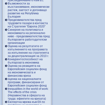
присъединяването към ЕС
Възможности за
възстановяване, икономически
растеж, заетост и догонващо
развитие на Република
България
Предизвикателства пред
трудовите пазари в контекста
на Стратегия “Европа 2020”
Синергия на политиката и
икономиката на регионално
ниво - предизвикателства пред
българските работодателски
организации
Оценка на резултатите от
изпълнението на програмата
за изпълнение на стратегията
за децентрализация за 2010 г.
Конкурентоспособност на
българската икономика
Оценка на реакцията на
Европейския социален фонд
на икономическата и
финансова криза
оценка на националните
програми, финансирани от
Европейския социален фонд
Inequalities in the world of work:
The effects of the crisis
(Неравенства в сферата на
труда: ефектите на кризата)
Експертна мрежа към ЕК по