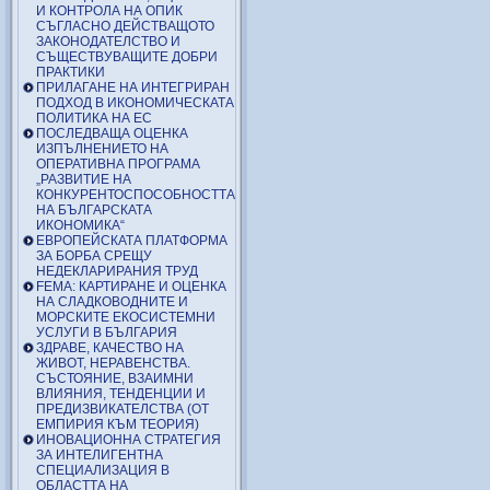
И КОНТРОЛА НА ОПИК
СЪГЛАСНО ДЕЙСТВАЩОТО
ЗАКОНОДАТЕЛСТВО И
СЪЩЕСТВУВАЩИТЕ ДОБРИ
ПРАКТИКИ
ПРИЛАГАНЕ НА ИНТЕГРИРАН
ПОДХОД В ИКОНОМИЧЕСКАТА
ПОЛИТИКА НА ЕС
ПОСЛЕДВАЩА ОЦЕНКА
ИЗПЪЛНЕНИЕТО НА
ОПЕРАТИВНА ПРОГРАМА
„РАЗВИТИЕ НА
КОНКУРЕНТОСПОСОБНОСТТА
НА БЪЛГАРСКАТА
ИКОНОМИКА“
ЕВРОПЕЙСКАТА ПЛАТФОРМА
ЗА БОРБА СРЕЩУ
НЕДЕКЛАРИРАНИЯ ТРУД
FEMA: КАРТИРАНЕ И ОЦЕНКА
НА СЛАДКОВОДНИТЕ И
МОРСКИТЕ ЕКОСИСТЕМНИ
УСЛУГИ В БЪЛГАРИЯ
ЗДРАВЕ, КАЧЕСТВО НА
ЖИВОТ, НЕРАВЕНСТВА.
СЪСТОЯНИЕ, ВЗАИМНИ
ВЛИЯНИЯ, ТЕНДЕНЦИИ И
ПРЕДИЗВИКАТЕЛСТВА (ОТ
ЕМПИРИЯ КЪМ ТЕОРИЯ)
ИНОВАЦИОННА СТРАТЕГИЯ
ЗА ИНТЕЛИГЕНТНА
СПЕЦИАЛИЗАЦИЯ В
ОБЛАСТТА НА