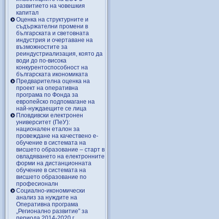
развитието на човешкия
капитал
Оценка на структурните и
съдържателни промени в
българската и световната
индустрия и очертаване на
възможностите за
реиндустриализация, която да
води до по-висока
конкурентоспособност на
българската икономиката
Предварителна оценка на
проект на оперативна
програма по Фонда за
европейско подпомагане на
най-нуждаещите се лица
Пловдивски електронен
университет (ПеУ):
национален еталон за
провеждане на качествено е-
обучение в системата на
висшето образование – старт в
овладяването на електронните
форми на дистанционната
обучение в системата на
висшето образование по
професионалн
Социално-икономически
анализ за нуждите на
Оперативна програма
„Регионално развитие” за
периода 2014-2020 г.