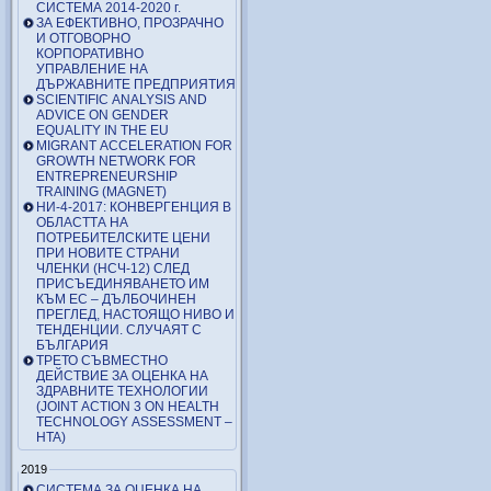
СИСТЕМА 2014-2020 г.
ЗА ЕФЕКТИВНО, ПРОЗРАЧНО
И ОТГОВОРНО
КОРПОРАТИВНО
УПРАВЛЕНИЕ НА
ДЪРЖАВНИТЕ ПРЕДПРИЯТИЯ
SCIENTIFIC ANALYSIS AND
ADVICE ON GENDER
EQUALITY IN THE EU
MIGRANT ACCELERATION FOR
GROWTH NETWORK FOR
ENTREPRENEURSHIP
TRAINING (MAGNET)
НИ-4-2017: КОНВЕРГЕНЦИЯ В
ОБЛАСТТА НА
ПОТРЕБИТЕЛСКИТЕ ЦЕНИ
ПРИ НОВИТЕ СТРАНИ
ЧЛЕНКИ (НСЧ-12) СЛЕД
ПРИСЪЕДИНЯВАНЕТО ИМ
КЪМ ЕС – ДЪЛБОЧИНЕН
ПРЕГЛЕД, НАСТОЯЩО НИВО И
ТЕНДЕНЦИИ. СЛУЧАЯТ С
БЪЛГАРИЯ
ТРЕТО СЪВМЕСТНО
ДЕЙСТВИЕ ЗА ОЦЕНКА НА
ЗДРАВНИТЕ ТЕХНОЛОГИИ
(JOINT ACTION 3 ON HEALTH
TECHNOLOGY ASSESSMENT –
HTA)
2019
СИСТЕМА ЗА ОЦЕНКА НА