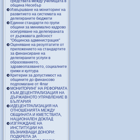
средствата между училищата в
община Несебър
Извършване на мониторинг на
развитието на системата на
делегираните бюджети
Единни стандарти по групи
общини за минимално кадрово
осигуряване на делегираната
от държавата дейсност
"Общинска администрация"
Оценяване на резултатите от
приложението на стандартите
за финансиране на
делегираните услуги в
образованието,
здравеопазването, социалните
грижи и култура
Критерии за допустимост на
общините до финансово
подпомагане от Флаг
МОНИТОРИНГ НА РЕФОРМАТА
КЪМ ДЕЦЕНТРАЛИЗАЦИЯ НА
ДЪРЖАВНОТО УПРАВЛЕНИЕ В
БЪЛГАРИЯ
ИДЕЦЕНТРАЛИЗАЦИЯ НА
ОТНОШЕНИЯТА МЕЖДУ
ОБЩИНАТА И КМЕТСТВАТА,
НАЦИОНАЛЕН ДОКЛАД
ИЗГРАЖДАНЕ НА
ИНСТИТУЦИИ НА
ВЪЗНИКВАЩИ ДОНОРИ:
ПОДКРЕПА ЗА