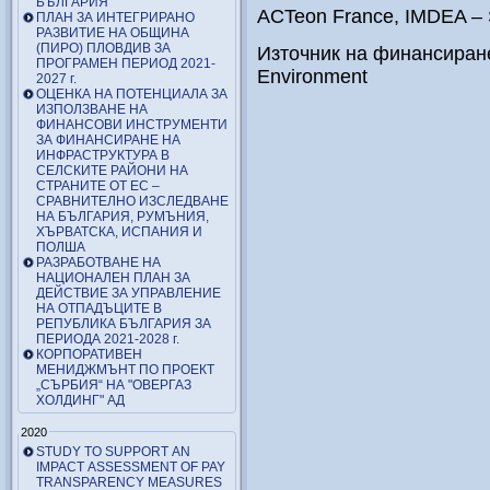
БЪЛГАРИЯ
ACTeon France, IMDEA – S
ПЛАН ЗА ИНТЕГРИРАНО
РАЗВИТИЕ НА ОБЩИНА
(ПИРО) ПЛОВДИВ ЗА
Източник на финансиран
ПРОГРАМЕН ПЕРИОД 2021-
Environment
2027 г.
ОЦЕНКА НА ПОТЕНЦИАЛА ЗА
ИЗПОЛЗВАНЕ НА
ФИНАНСОВИ ИНСТРУМЕНТИ
ЗА ФИНАНСИРАНЕ НА
ИНФРАСТРУКТУРА В
СЕЛСКИТЕ РАЙОНИ НА
СТРАНИТЕ ОТ ЕС –
СРАВНИТЕЛНО ИЗСЛЕДВАНЕ
НА БЪЛГАРИЯ, РУМЪНИЯ,
ХЪРВАТСКА, ИСПАНИЯ И
ПОЛША
РАЗРАБОТВАНЕ НА
НАЦИОНАЛЕН ПЛАН ЗА
ДЕЙСТВИЕ ЗА УПРАВЛЕНИЕ
НА ОТПАДЪЦИТЕ В
РЕПУБЛИКА БЪЛГАРИЯ ЗА
ПЕРИОДА 2021-2028 г.
КОРПОРАТИВЕН
МЕНИДЖМЪНТ ПО ПРОЕКТ
„СЪРБИЯ“ НА "ОВЕРГАЗ
ХОЛДИНГ" АД
2020
STUDY TO SUPPORT AN
IMPACT ASSESSMENT OF PAY
TRANSPARENCY MEASURES