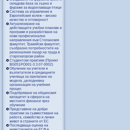
складова база за зърно и
фуражи за водоплаващи птици
Система за управление в
Европейския колеж – високо
качество и отговорност
Актуализиране на
действащите учебни планове и
програми и разработване на
нови професионални
направления към Стопанския
факултет, Тракийски факултет,
съобразно потребностите на
регионалния пазар на труда в
старозагорски район
Студентски практики (Проект
BG051PO001-3.3.07-0002)
Обучение на учители и
възпитатели в средищните
училища за прилагане на
модела „целодневна
организация на учебния
процес
Подобряване на общинския
капацитет в сферата на
местните финанси чрез
обучение
Представяне на добри
практики за съвместяване на
работа, семейство и личен
живот в страните от ЕС
Последваща оценка на
инвестициите на ЕСФ в