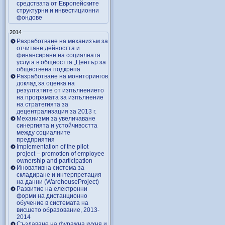
средствата от Европейските
структурни и инвестиционни
фондове
2014
Разработване на механизъм за
отчитане дейността и
финансиране на социалната
услуга в общността „Център за
обществена подкрепа
Разработване на мониторингов
доклад за оценка на
резултатите от изпълнението
на програмата за изпълнение
на стратегията за
децентрализация за 2013 г.
Механизми за увеличаване
синергията и устойчивостта
между социалните
предприятия
Implementation of the pilot
project – promotion of employee
ownership and participation
Иновативна система за
складиране и интерпретация
на данни (WarehouseProject)
Развитие на електронни
форми на дистанционно
обучение в системата на
висшето образование, 2013-
2014
Създаване на фуражна кухня и