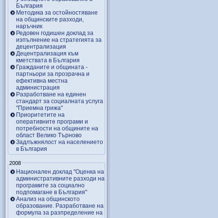
България
Методика за остойностяване
на общинските разходи,
наръчник
Редовен годишен доклад за
изпълнение на стратегията за
децентрализация
Децентрализация към
кметствата в България
Гражданите и общината -
партньори за прозрачна и
ефективна местна
администрация
Разработване на единен
стандарт за социалната услуга
"Приемна грижа"
Приоритетите на
оперативните програми и
потребности на общините на
област Велико Търново
Задлъжнялост на населението
в България
2008
Национален доклад "Оценка на
административните разходи на
програмите за социално
подпомагане в България"
Анализ на общинското
образование. Разработване на
формула за разпределение на