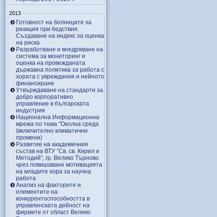
2013
Готовност на болниците за
реакция при бедствия.
Създаване на индекс за оценка
на риска
Разработване и внедряване на
система за мониторинг и
оценка на провежданата
държавна политика за работа с
хората с увреждания и нейното
финансиране
Утвърждаване на стандарти за
добро корпоративно
управление в българската
индустрия
Национална Информационна
мрежа по тема "Околна среда
(включително климатични
промени)
Развитие на академичния
състав на ВТУ ”Св. св. Кирил и
Методий”, гр. Велико Търново
чрез повишаване мотивацията
на младите хора за научна
работа
Анализ на факторите и
елементите на
конкурентоспособността в
управленската дейност на
фирмите от област Велико