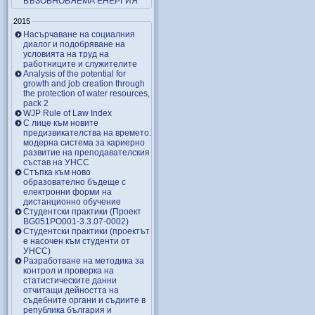
ВЪЗОБНОВЯЕМА ЕНЕРГИЯ
2015
Насърчаване на социалния
диалог и подобряване на
условията на труд на
работниците и служителите
Analysis of the potential for
growth and job creation through
the protection of water resources,
pack 2
WJP Rule of Law Index
С лице към новите
предизвикателства на времето:
модерна система за кариерно
развитие на преподавателския
състав на УНСС
Стъпка към ново
образователно бъдеще с
електронни форми на
дистанционно обучение
Студентски практики (Проект
BG051PO001-3.3.07-0002)
Студентски практики (проектът
е насочен към студенти от
УНСС)
Разработване на методика за
контрол и проверка на
статистическите данни
отчитащи дейността на
съдебните органи и съдиите в
република българия и