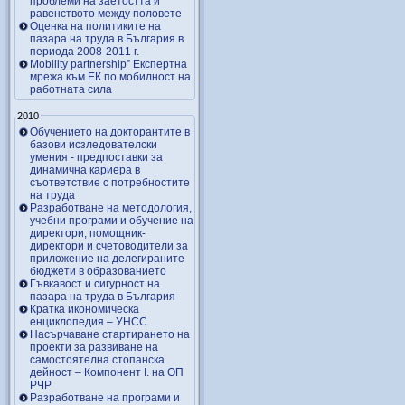
проблеми на заетостта и
равенството между половете
Оценка на политиките на
пазара на труда в България в
периода 2008-2011 г.
Mobility partnership” Експертна
мрежа към ЕК по мобилност на
работната сила
2010
Обучението на докторантите в
базови исзледователски
умения - предпоставки за
динамична кариера в
съответствие с потребностите
на труда
Разработване на методология,
учебни програми и обучение на
директори, помощник-
директори и счетоводители за
приложение на делегираните
бюджети в образованието
Гъвкавост и сигурност на
пазара на труда в България
Кратка икономическа
енциклопедия – УНСС
Насърчаване стартирането на
проекти за развиване на
самостоятелна стопанска
дейност – Компонент I. на ОП
РЧР
Разработване на програми и