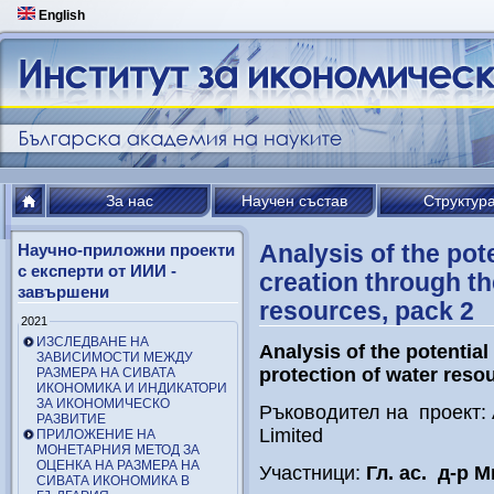
English
За нас
Научен състав
Структур
Analysis of the pot
Научно-приложни проекти
с експерти от ИИИ -
creation through th
завършени
resources, pack 2
2021
ИЗСЛЕДВАНЕ НА
Analysis of the potential
ЗАВИСИМОСТИ МЕЖДУ
protection of water reso
РАЗМЕРА НА СИВАТА
ИКОНОМИКА И ИНДИКАТОРИ
ЗА ИКОНОМИЧЕСКО
Ръководител на проект: 
РАЗВИТИЕ
Limited
ПРИЛОЖЕНИЕ НА
МОНЕТАРНИЯ МЕТОД ЗА
ОЦЕНКА НА РАЗМЕРА НА
Участници:
Гл. ас. д-р 
СИВАТА ИКОНОМИКА В