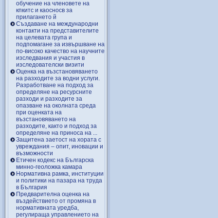
обучение на членовете на
кпкитс и каосносв за
прилагането й
Създаване на международни
контакти на представителите
на целевата група и
подпомагане за извършване на
по-високо качество на научните
изследвания и участия в
изследователски визити
Оценка на възстановяването
на разходите за водни услуги.
Разработване на подход за
определяне на ресурсните
разходи и разходите за
опазване на околната среда
при оценката на
възстановяването на
разходите, както и подход за
определяне на приноса на ...
Защитена заетост на хората с
увреждания – опит, иновации и
възможности
Етичен кодекс на Българска
минно-геоложка камара
Нормативна рамка, институции
и политики на пазара на труда
в България
Предварителна оценка на
въздействието от промяна в
нормативната уредба,
регулираща управлението на