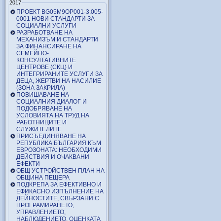
2017
ПРОЕКТ BG05M9OP001-3.005-
0001 НОВИ СТАНДАРТИ ЗА
СОЦИАЛНИ УСЛУГИ
РАЗРАБОТВАНЕ НА
МЕХАНИЗЪМ И СТАНДАРТИ
ЗА ФИНАНСИРАНЕ НА
СЕМЕЙНО-
КОНСУЛТАТИВНИТЕ
ЦЕНТРОВЕ (СКЦ) И
ИНТЕГРИРАНИТЕ УСЛУГИ ЗА
ДЕЦА, ЖЕРТВИ НА НАСИЛИЕ
(ЗОНА ЗАКРИЛА)
ПОВИШАВАНЕ НА
СОЦИАЛНИЯ ДИАЛОГ И
ПОДОБРЯВАНЕ НА
УСЛОВИЯТА НА ТРУД НА
РАБОТНИЦИТЕ И
СЛУЖИТЕЛИТЕ
ПРИСЪЕДИНЯВАНЕ НА
РЕПУБЛИКА БЪЛГАРИЯ КЪМ
ЕВРОЗОНАТА: НЕОБХОДИМИ
ДЕЙСТВИЯ И ОЧАКВАНИ
ЕФЕКТИ
ОБЩ УСТРОЙСТВЕН ПЛАН НА
ОБЩИНА ПЕЩЕРА
ПОДКРЕПА ЗА ЕФЕКТИВНО И
ЕФИКАСНО ИЗПЪЛНЕНИЕ НА
ДЕЙНОСТИТЕ, СВЪРЗАНИ С
ПРОГРАМИРАНЕТО,
УПРАВЛЕНИЕТО,
НАБЛЮДЕНИЕТО, ОЦЕНКАТА