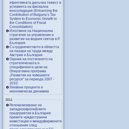
ефективната данъчна тежест в
условията на фискална
консолидация (Enhancing the
Contribution of Bulgaria’s Tax
System to Economic Growth in
the Conditions of Fiscal
Consolidation)
Изготвяне на Национална
стратегия за управление и
развитие на водния сектор в Р.
България
Сътрудничеството в областта
на пазара на труда между
Австрия и България
Оценка на постигането на
стратегическата и
специфичните цели на
Оперативна програма
„Развитие на човешките
ресурси” за периода 2007 ‑
2010.
Лихвени проценти и
икономическа динамика
2011
Релокализиране на
западноевропейските
предприятия в България:
преките чуждестранни
инвестиции и междуфирмените
отношения след