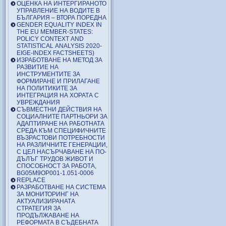
ОЦЕНКА НА ИНТЕРГИРАНОТО
УПРАВЛЕНИЕ НА ВОДИТЕ В
БЪЛГАРИЯ – ВТОРА ПОРЕДНА
GENDER EQUALITY INDEX IN
THE EU MEMBER-STATES:
POLICY CONTEXT AND
STATISTICAL ANALYSIS 2020-
EIGE-INDEX FACTSHEETS)
ИЗРАБОТВАНЕ НА МЕТОД ЗА
РАЗВИТИЕ НА
ИНСТРУМЕНТИТЕ ЗА
ФОРМИРАНЕ И ПРИЛАГАНЕ
НА ПОЛИТИКИТЕ ЗА
ИНТЕГРАЦИЯ НА ХОРАТА С
УВРЕЖДАНИЯ
СЪВМЕСТНИ ДЕЙСТВИЯ НА
СОЦИАЛНИТЕ ПАРТНЬОРИ ЗА
АДАПТИРАНЕ НА РАБОТНАТА
СРЕДА КЪМ СПЕЦИФИЧНИТЕ
ВЪЗРАСТОВИ ПОТРЕБНОСТИ
НА РАЗЛИЧНИТЕ ГЕНЕРАЦИИ,
С ЦЕЛ НАСЪРЧАВАНЕ НА ПО-
ДЪЛЪГ ТРУДОВ ЖИВОТ И
СПОСОБНОСТ ЗА РАБОТА,
BG05M9OP001-1.051-0006
REPLACE
РАЗРАБОТВАНЕ НА СИСТЕМА
ЗА МОНИТОРИНГ НА
АКТУАЛИЗИРАНАТА
СТРАТЕГИЯ ЗА
ПРОДЪЛЖАВАНЕ НА
РЕФОРМАТА В СЪДЕБНАТА