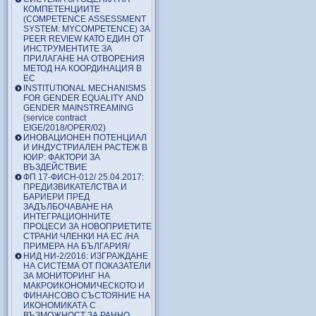
КОМПЕТЕНЦИИТЕ
(COMPETENCE ASSESSMENT
SYSTEM: MYCOMPETENCE) ЗА
PEER REVIEW КАТО ЕДИН ОТ
ИНСТРУМЕНТИТЕ ЗА
ПРИЛАГАНЕ НА ОТВОРЕНИЯ
МЕТОД НА КООРДИНАЦИЯ В
ЕС
INSTITUTIONAL MECHANISMS
FOR GENDER EQUALITY AND
GENDER MAINSTREAMING
(service contract
EIGE/2018/OPER/02)
ИНОВАЦИОНЕН ПОТЕНЦИАЛ
И ИНДУСТРИАЛЕН РАСТЕЖ В
ЮИР: ФАКТОРИ ЗА
ВЪЗДЕЙСТВИЕ
ФП 17-ФИСН-012/ 25.04.2017:
ПРЕДИЗВИКАТЕЛСТВА И
БАРИЕРИ ПРЕД
ЗАДЪЛБОЧАВАНЕ НА
ИНТЕГРАЦИОННИТЕ
ПРОЦЕСИ ЗА НОВОПРИЕТИТЕ
СТРАНИ ЧЛЕНКИ НА ЕС /НА
ПРИМЕРА НА БЪЛГАРИЯ/
НИД НИ-2/2016: ИЗГРАЖДАНЕ
НА СИСТЕМА ОТ ПОКАЗАТЕЛИ
ЗА МОНИТОРИНГ НА
МАКРОИКОНОМИЧЕСКОТО И
ФИНАНСОВО СЪСТОЯНИЕ НА
ИКОНОМИКАТА С
ВЪЗМОЖНОСТ ЗА РАННО