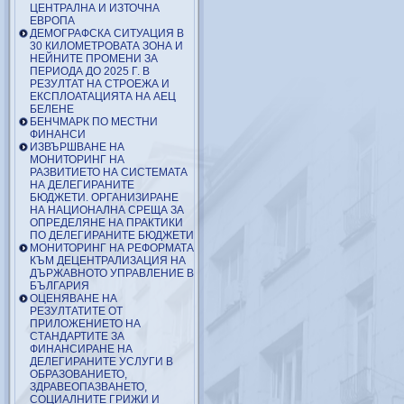
ЦЕНТРАЛНА И ИЗТОЧНА
ЕВРОПА
ДЕМОГРАФСКА СИТУАЦИЯ В
30 КИЛОМЕТРОВАТА ЗОНА И
НЕЙНИТЕ ПРОМЕНИ ЗА
ПЕРИОДА ДО 2025 Г. В
РЕЗУЛТАТ НА СТРОЕЖА И
ЕКСПЛОАТАЦИЯТА НА АЕЦ
БЕЛЕНЕ
БЕНЧМАРК ПО МЕСТНИ
ФИНАНСИ
ИЗВЪРШВАНЕ НА
МОНИТОРИНГ НА
РАЗВИТИЕТО НА СИСТЕМАТА
НА ДЕЛЕГИРАНИТЕ
БЮДЖЕТИ. ОРГАНИЗИРАНЕ
НА НАЦИОНАЛНА СРЕЩА ЗА
ОПРЕДЕЛЯНЕ НА ПРАКТИКИ
ПО ДЕЛЕГИРАНИТЕ БЮДЖЕТИ
МОНИТОРИНГ НА РЕФОРМАТА
КЪМ ДЕЦЕНТРАЛИЗАЦИЯ НА
ДЪРЖАВНОТО УПРАВЛЕНИЕ В
БЪЛГАРИЯ
ОЦЕНЯВАНЕ НА
РЕЗУЛТАТИТЕ ОТ
ПРИЛОЖЕНИЕТО НА
СТАНДАРТИТЕ ЗА
ФИНАНСИРАНЕ НА
ДЕЛЕГИРАНИТЕ УСЛУГИ В
ОБРАЗОВАНИЕТО,
ЗДРАВЕОПАЗВАНЕТО,
СОЦИАЛНИТЕ ГРИЖИ И