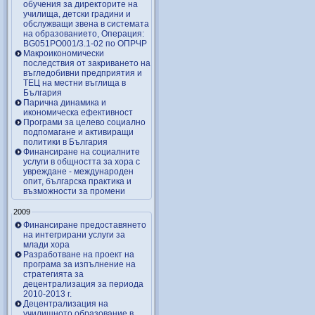
обучения за директорите на
училища, детски градини и
обслужващи звена в системата
на образованието, Операция:
BG051PO001/3.1-02 по ОПРЧР
Макроикономически
последствия от закриването на
въгледобивни предприятия и
ТЕЦ на местни въглища в
България
Парична динамика и
икономическа ефективност
Програми за целево социално
подпомагане и активиращи
политики в България
Финансиране на социалните
услуги в общността за хора с
увреждане - международен
опит, българска практика и
възможности за промени
2009
Финансиране предоставянето
на интегрирани услуги за
млади хора
Разработване на проект на
програма за изпълнение на
стратегията за
децентрализация за периода
2010-2013 г.
Децентрализация на
училищното образование в