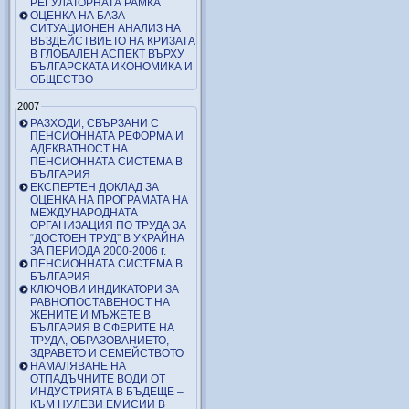
РЕГУЛАТОРНАТА РАМКА
ОЦЕНКА НА БАЗА
СИТУАЦИОНЕН АНАЛИЗ НА
ВЪЗДЕЙСТВИЕТО НА КРИЗАТА
В ГЛОБАЛЕН АСПЕКТ ВЪРХУ
БЪЛГАРСКАТА ИКОНОМИКА И
ОБЩЕСТВО
2007
РАЗХОДИ, СВЪРЗАНИ С
ПЕНСИОННАТА РЕФОРМА И
АДЕКВАТНОСТ НА
ПЕНСИОННАТА СИСТЕМА В
БЪЛГАРИЯ
ЕКСПЕРТЕН ДОКЛАД ЗА
ОЦЕНКА НА ПРОГРАМАТА НА
МЕЖДУНАРОДНАТА
ОРГАНИЗАЦИЯ ПО ТРУДА ЗА
“ДОСТОЕН ТРУД” В УКРАЙНА
ЗА ПЕРИОДА 2000-2006 г.
ПЕНСИОННАТА СИСТЕМА В
БЪЛГАРИЯ
КЛЮЧОВИ ИНДИКАТОРИ ЗА
РАВНОПОСТАВЕНОСТ НА
ЖЕНИТЕ И МЪЖЕТЕ В
БЪЛГАРИЯ В СФЕРИТЕ НА
ТРУДА, ОБРАЗОВАНИЕТО,
ЗДРАВЕТО И СЕМЕЙСТВОТО
НАМАЛЯВАНЕ НА
ОТПАДЪЧНИТЕ ВОДИ ОТ
ИНДУСТРИЯТА В БЪДЕЩЕ –
КЪМ НУЛЕВИ ЕМИСИИ В