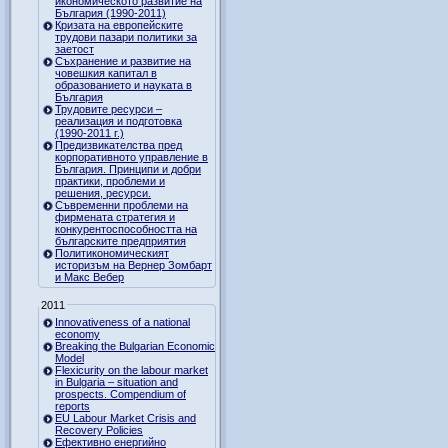
икономическото развитие на
България (1990-2011)
Кризата на европейските
трудови пазари политики за
заетост
Съхранение и развитие на
човешкия капитал в
образованието и науката в
България
Трудовите ресурси –
реализация и подготовка
(1990-2011 г.)
Предизвикателства пред
корпоративното управление в
България. Принципи и добри
практики, проблеми и
решения, ресурси.
Съвременни проблеми на
фирмената стратегия и
конкурентоспособността на
българските предприятия
Политикономическият
историзъм на Вернер Зомбарт
и Макс Вебер
2011
Innovativeness of a national
economy
Breaking the Bulgarian Economic
Model
Flexicurity on the labour market
in Bulgaria – situation and
prospects. Compendium of
reports
EU Labour Market Crisis and
Recovery Policies
Ефективно енергийно