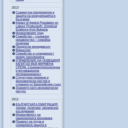
2013
Съвместни предприятия и
защита на конкуренцията в
България
Impact of Ageing Population on
Labour Productivity: Empirical
Evidence from Bulgaria
Иновативният град
Семейство – социално
неравенство – семейна
политика
Продуктов мениджмънт
Маркетинг
Семейство и солидарност
между поколенията
УПРАВЛЕНИЕ НА ЧОВЕШКИЯ
КАПИТАЛ ВЪВ ФИРМЕНА
СРЕДА. Социоантропологична
и мотивационна
детерминираност
Структурни промени и
икономически растеж в
страните от Европейския съюз
Знанието като икономически
ресурс
2012
БЪЛГАРСКАТА ЕМИГРАЦИЯ:
теории, политики, емпирични
изследвания
Иновативност на
националната икономика
Пазарът на труда и
социалната защита в