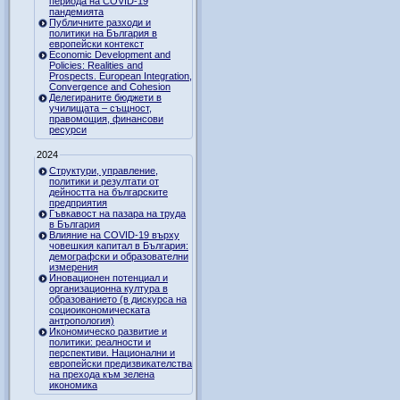
периода на COVID-19
пандемията
Публичните разходи и
политики на България в
европейски контекст
Economic Development and
Policies: Realities and
Prospects. European Integration,
Convergence and Cohesion
Делегираните бюджети в
училищата – същност,
правомощия, финансови
ресурси
2024
Структури, управление,
политики и резултати от
дейността на българските
предприятия
Гъвкавост на пазара на труда
в България
Влияние на COVID-19 върху
човешкия капитал в България:
демографски и образователни
измерения
Иновационен потенциал и
организационна култура в
образованието (в дискурса на
социоикономическата
антропология)
Икономическо развитие и
политики: реалности и
перспективи. Национални и
европейски предизвикателства
на прехода към зелена
икономика