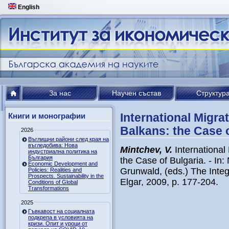
English
За нас
Научен състав
Структур
International Migra
Книги и монографии
Balkans: the Case 
2026
Въглищни райони след края на
въгледобива: Нова
Mintchev, V.
International
индустриална политика на
България
the Case of Bulgaria. - In:
Economic Development and
Grunwald, (eds.) The Inte
Policies: Realities and
Prospects. Sustainability in the
Elgar, 2009, p. 177-204.
Conditions of Global
Transformations
2025
Гъвкавост на социалната
подкрепа в условията на
кризи. Опит и уроци от