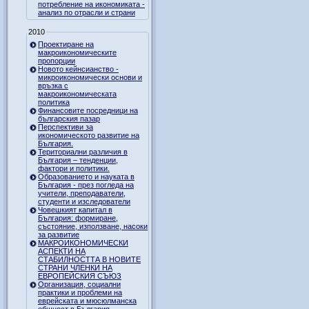
потребление на икономиката -
анализ по отрасли и страни
2010
Проектиране на
макроикономическите
пропорции
Новото кейнсианство -
микроикономически основи и
връзка с
макроикономическата
политика
Финансовите посредници на
българския пазар
Перспективи за
икономическото развитие на
България.
Териториални различия в
България – тенденции,
фактори и политики.
Образованието и науката в
България - през погледа на
учители, преподаватели,
студенти и изследователи
Човешкият капитал в
България: формиране,
състояние, използване, насоки
за развитие
МАКРОИКОНОМИЧЕСКИ
АСПЕКТИ НА
СТАБИЛНОСТТА В НОВИТЕ
СТРАНИ ЧЛЕНКИ НА
ЕВРОПЕЙСКИЯ СЪЮЗ
Организация, социални
практики и проблеми на
еврейската и мюсюлманска
общност в България