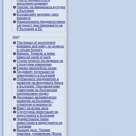
допълнено издание)
Генезис на фирмената култура
в България
Българският интелект през
вековете
Националната продоволствена
сигурност при приемането на
Р България в ЕС
2007
The impact of government
legislation and policy on projects
in private forestry
Bulgaria: Towards a better
balanced world of work
Статистическо изследване на
структурни изменения
Единен европейски пазар
Трудовият потенциал на
земеделието в България
Публичните предприятия и
развитие на фондовата борса
в България: Противоречиви
траектории на българския
корпоративен модел
Догонващо икономическо
развитие на България –
стратегия и реалности
Власт на всяка цена
Структурна ориентация на
индустрията в България
Чуждестранни преки
инвестиции в индустрията на
България
Външен дълг: Теория,
практика, управление (Второ