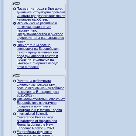
2023
Пазарът на труда в България:
динамика, структурни промени
и новите предизвикателства от
началото на XXI век
Икономическо развитие и
политики: реалности и
перспективи.
Предизвикателства и рискове
в условията на наслагващи се
кризи
Преходът към зелена
икономика на Европейския
съюз и предизвикателства
пред финансовия сектор и
публичните финанси на
България. "Черният лебед"
вече е "зелен"
2022
Ролята на публичните
финанси за прехода към
зелена икономика и устойчиво
развитие на България през
2021-2027 г.
Фискални стимули и ефекти от
Европейските структурни
фондове и политики в
Централна и Източна Европа
International Scientific
Conference Proceedings
“Challenges of Bulgaria and
Romania during the New
Economic Reality” – 2021
Енергийната бедност в
България: измерения и