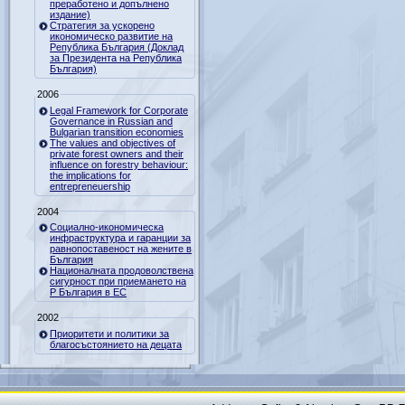
преработено и допълнено
издание)
Стратегия за ускорено
икономическо развитие на
Република България (Доклад
за Президента на Република
България)
2006
Legal Framework for Corporate
Governance in Russian and
Bulgarian transition economies
The values and objectives of
private forest owners and their
influence on forestry behaviour:
the implications for
entrepreneuership
2004
Социално-икономическа
инфраструктура и гаранции за
равнопоставеност на жените в
България
Националната продоволствена
сигурност при приемането на
Р България в ЕС
2002
Приоритети и политики за
благосъстоянието на децата