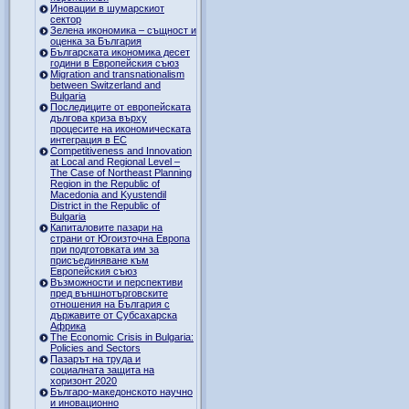
Иновации в шумарскиот
сектор
Зелена икономика – същност и
оценка за България
Българската икономика десет
години в Европейския съюз
Migration and transnationalism
between Switzerland and
Bulgaria
Последиците от европейската
дългова криза върху
процесите на икономическата
интеграция в ЕС
Competitiveness and Innovation
at Local and Regional Level –
The Case of Northeast Planning
Region in the Republic of
Macedonia and Kyustendil
District in the Republic of
Bulgaria
Капиталовите пазари на
страни от Югоизточна Европа
при подготовката им за
присъединяване към
Европейския съюз
Възможности и перспективи
пред външнотърговските
отношения на България с
държавите от Субсахарска
Африка
The Economic Crisis in Bulgaria:
Policies and Sectors
Пазарът на труда и
социалната защита на
хоризонт 2020
Българо-македонското научно
и иновационно