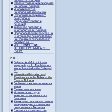
Стопанството и цивилизацията
на Волжка България
Иновативност на
националната икономика
Реформите в социалното
осигуряване
(предизвикателства и
решения)
Устойчиво развитие и
многообразие в България
Продоволствените ресурси на
България при осъществяване
на Общата селскостопанска
политика на ЕС
ИКОНОМИЧЕСКИТЕ
ОТНОШЕНИЯ БЪЛГАРИЯ –
РУСИЯ
2009
Bulgaria: A shift in minimum
wage policy. - In: The Minimum
Wage Revisited in the Enlarged
EU
International Migration and
Remittances in the Balkans: the
Case of Bulgaria
Глобалната капиталистическа
криза
Стратегически съюзи
Условията на труд и
качеството на заетостта в
България
Характеристики на местните и
международните съвместни
предприятия в България
Гъвкавост и сигурност на