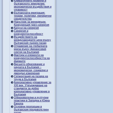
Климатичните промени и
българското земеделие:
икономически въздействия и
уязвимост
Българската емиграция:
теории, политики, емпирични
свидетелства
Наръчник за мениджъри.
Конкуренция чрез синергия
Казуси на синергия
Синергия и
конкурентоспособност
Въздействието на
международните цени върху
българския зърнен пазар
Отражение на глобалната
криза върху финансовия
сектор на България
Фактори и елементи на
конкурентоспособността на
фирмите
Висшето образование и
науката в България –
икономически, социални и
джендър измерения
Сегментация на пазара на
труда в България
Корпоративно управление за
XXI век. Утвърждаване на
стандарти за добро
корпоративно управление в
България
Образователни и културни
практики в Западна и Южна
Европа
Основни пропорции в
българския продоволствен
пазар