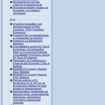
Икономически растеж:
стимули и ограничители
Продоволственият баланс на
България: състояние и
тенденции
2014
Changing Inequalities and
Societal Impacts in Rich
Countries: Thirty Countries’
Experience
Ръководство за разработване
и управление на проекти
Елементи на фирмените
финанси
Consolidations among EU Stock
Exchanges: A Comparative
Study of Current and Potential
Consolidation Processes among
EU Stock Exchanges
Parameters of Contemporary
Financial and Economic Crisis in
Bulgaria
ERAWATCH Country Reports
2012: Bulgaria
ERAWATCH Country Reports
2013: Bulgaria
Рисков капитал в ЕС:
Възможности за достъп на
българските фирми до нови
форми на финансиране.
Корпоративно управление на
банкови групи. международни
препоръки, европейски
политики и национални
практики