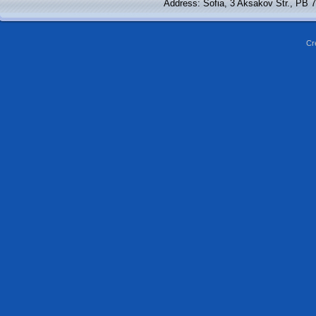
Address: Sofia, 3 Aksakov Str., PB 
Cr