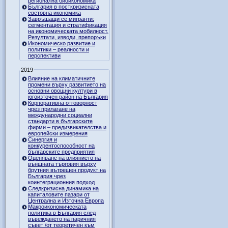
регионална биоикономика
България в посткризисната
световна икономика
Завръщащи се мигранти:
сегментация и стратификация
на икономическата мобилност.
Резултати, изводи, препоръки
Икономическо развитие и
политики – реалности и
перспективи
2019
Влияние на климатичните
промени върху развитието на
основни овощни култури в
югоизточен район на България
Корпоративна отговорност
чрез прилагане на
международни социални
стандарти в българските
фирми – предизвикателства и
европейски измерения
Синергия и
конкурентоспособност на
българските предприятия
Оценяване на влиянието на
външната търговия върху
брутния вътрешен продукт на
България чрез
коинтеграционния подход
Следкризисна динамика на
капиталовите пазари от
Централна и Източна Европа
Макроикономическата
политика в България след
въвеждането на паричния
съвет /от теоретичен към