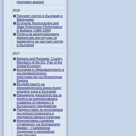
приложен анализ/
2018
Горският сектор в България и
Македония
Economic Restructuring and
State Enterprises Performance
in Bulgaria (1989-1996)
Ролята на международните
финансови институции за
развитието на частния сектор
в България
2017
Bulgaria and Romania: Country
Members of the EU, Part of the
Global Economy
България в образователното и
изследователското
пространство на Югоизточна
Европа
Въздействието на
икономическата криза върху
младите хора в България
Емпирични доказателства за
ролята на корпоративната
социална отговорност в
българските предприятия
Предпоставки за интегриране
на селскостопанската и
продоволствената политика
Корпоративна социална
отговорност на българските
фирми – съвременни
тенденции и европейски
перспективи