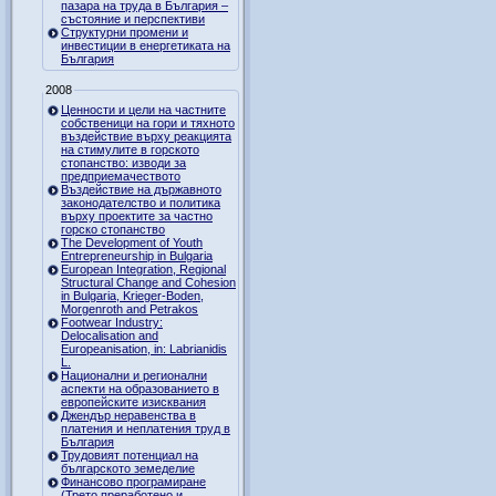
пазара на труда в България –
състояние и перспективи
Структурни промени и
инвестиции в енергетиката на
България
2008
Ценности и цели на частните
собственици на гори и тяхното
въздействие върху реакцията
на стимулите в горското
стопанство: изводи за
предприемачеството
Въздействие на държавното
законодателство и политика
върху проектите за частно
горско стопанство
The Development of Youth
Entrepreneurship in Bulgaria
European Integration, Regional
Structural Change and Cohesion
in Bulgaria, Krieger-Boden,
Morgenroth and Petrakos
Footwear Industry:
Delocalisation and
Europeanisation, in: Labrianidis
L.
Национални и регионални
аспекти на образованието в
европейските изисквания
Джендър неравенства в
платения и неплатения труд в
България
Трудовият потенциал на
българското земеделие
Финансово програмиране
(Трето преработено и