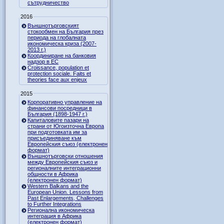
сътрудничество
2016
Външнотърговският
стокообмен на България през
периода на глобалната
икономическа криза (2007-
2013 г.)
Координиране на банковия
надзор в ЕС
Croissance, population et
protection sociale. Faits et
theories face aux enjeux
2015
Корпоративно управление на
финансови посредници в
България (1898-1947 г.)
Капиталовите пазари на
страни от Югоизточна Европа
при подготовката им за
присъединяване към
Европейския съюз (електронен
формат)
Външнотърговски отношения
между Европейския съюз и
регионалните интеграционни
общности в Африка
(електронен формат)
Western Balkans and the
European Union. Lessons from
Past Enlargements, Challenges
to Further Integrations
Регионална икономическа
интеграция в Африка
(електронен формат)