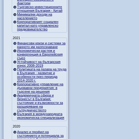
фактори
Търговско-инвестиционните
отношения България - Китай
Минимални доходи на
населението
Корпоративният социален
капитал като управленско
предизвикателство
2021
Финансови кризи и системи за
ранното им разпознаване
Икономически растеж и
конвергенция в Европейския
съюз
Устойчивост на българския
износ 2008-2019
Политиката на пазара на труда
в България - развитие и
особености през периода
2014-2020 г.
Корпоративно управление на
държавни предприятия: в
търсене на решения
Академичната сфера и
бизнесът в България:
състояние и възможности за
разширяване на
сътрудничеството
България в международната
икономическа специализация
2020
Анализ и профил на
състоянието и потенциала за