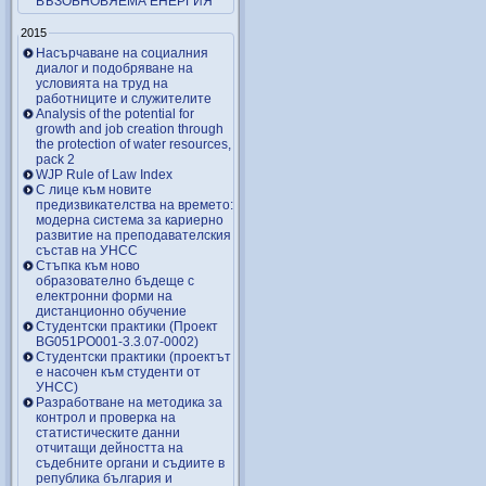
ВЪЗОБНОВЯЕМА ЕНЕРГИЯ
2015
Насърчаване на социалния
диалог и подобряване на
условията на труд на
работниците и служителите
Analysis of the potential for
growth and job creation through
the protection of water resources,
pack 2
WJP Rule of Law Index
С лице към новите
предизвикателства на времето:
модерна система за кариерно
развитие на преподавателския
състав на УНСС
Стъпка към ново
образователно бъдеще с
електронни форми на
дистанционно обучение
Студентски практики (Проект
BG051PO001-3.3.07-0002)
Студентски практики (проектът
е насочен към студенти от
УНСС)
Разработване на методика за
контрол и проверка на
статистическите данни
отчитащи дейността на
съдебните органи и съдиите в
република българия и