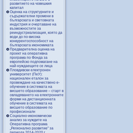
развитието на човешкия
капитал
Оценка на структурните и
съдържателни промени в
българската и световната
индустрия и очертаване на
възможностите за
реиндустриализация, която да
води до по-висока
конкурентоспособност на
българската икономиката
Предварителна оценка на
проект на оперативна
програма по Фонда за
европейско подпомагане на
най-нуждаещите се лица
Пловдивски електронен
университет (ПеУ):
национален еталон за
провеждане на качествено е-
обучение в системата на
висшето образование – старт в
овладяването на електронните
форми на дистанционната
обучение в системата на
висшето образование по
професионалн
Социално-икономически
анализ за нуждите на
Оперативна програма
„Регионално развитие” за
периода 2014-2020 г.