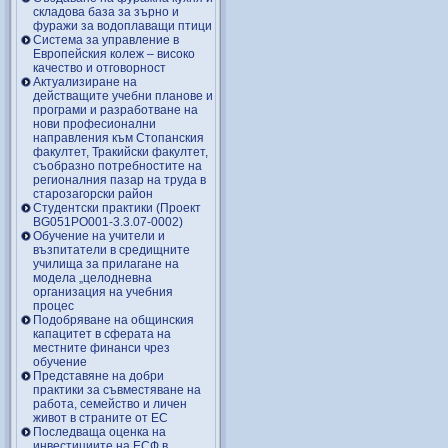
складова база за зърно и
фуражи за водоплаващи птици
Система за управление в
Европейския колеж – високо
качество и отговорност
Актуализиране на
действащите учебни планове и
програми и разработване на
нови професионални
направления към Стопанския
факултет, Тракийски факултет,
съобразно потребностите на
регионалния пазар на труда в
старозагорски район
Студентски практики (Проект
BG051PO001-3.3.07-0002)
Обучение на учители и
възпитатели в средищните
училища за прилагане на
модела „целодневна
организация на учебния
процес
Подобряване на общинския
капацитет в сферата на
местните финанси чрез
обучение
Представяне на добри
практики за съвместяване на
работа, семейство и личен
живот в страните от ЕС
Последваща оценка на
инвестициите на ЕСФ в