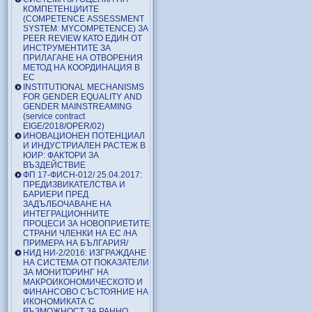
КОМПЕТЕНЦИИТЕ
(COMPETENCE ASSESSMENT
SYSTEM: MYCOMPETENCE) ЗА
PEER REVIEW КАТО ЕДИН ОТ
ИНСТРУМЕНТИТЕ ЗА
ПРИЛАГАНЕ НА ОТВОРЕНИЯ
МЕТОД НА КООРДИНАЦИЯ В
ЕС
INSTITUTIONAL MECHANISMS
FOR GENDER EQUALITY AND
GENDER MAINSTREAMING
(service contract
EIGE/2018/OPER/02)
ИНОВАЦИОНЕН ПОТЕНЦИАЛ
И ИНДУСТРИАЛЕН РАСТЕЖ В
ЮИР: ФАКТОРИ ЗА
ВЪЗДЕЙСТВИЕ
ФП 17-ФИСН-012/ 25.04.2017:
ПРЕДИЗВИКАТЕЛСТВА И
БАРИЕРИ ПРЕД
ЗАДЪЛБОЧАВАНЕ НА
ИНТЕГРАЦИОННИТЕ
ПРОЦЕСИ ЗА НОВОПРИЕТИТЕ
СТРАНИ ЧЛЕНКИ НА ЕС /НА
ПРИМЕРА НА БЪЛГАРИЯ/
НИД НИ-2/2016: ИЗГРАЖДАНЕ
НА СИСТЕМА ОТ ПОКАЗАТЕЛИ
ЗА МОНИТОРИНГ НА
МАКРОИКОНОМИЧЕСКОТО И
ФИНАНСОВО СЪСТОЯНИЕ НА
ИКОНОМИКАТА С
ВЪЗМОЖНОСТ ЗА РАННО