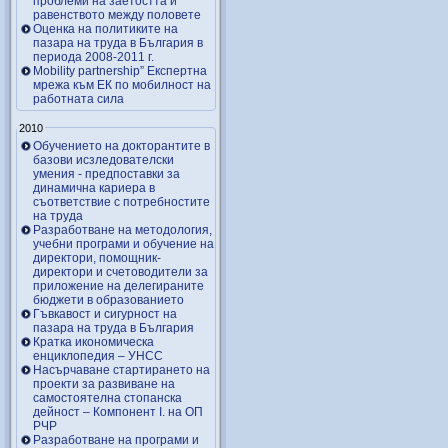
проблеми на заетостта и
равенството между половете
Оценка на политиките на
пазара на труда в България в
периода 2008-2011 г.
Mobility partnership” Експертна
мрежа към ЕК по мобилност на
работната сила
2010
Обучението на докторантите в
базови исзледователски
умения - предпоставки за
динамична кариера в
съответствие с потребностите
на труда
Разработване на методология,
учебни програми и обучение на
директори, помощник-
директори и счетоводители за
приложение на делегираните
бюджети в образованието
Гъвкавост и сигурност на
пазара на труда в България
Кратка икономическа
енциклопедия – УНСС
Насърчаване стартирането на
проекти за развиване на
самостоятелна стопанска
дейност – Компонент I. на ОП
РЧР
Разработване на програми и