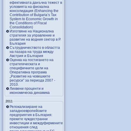
ефективната данъчна тежест в
условията на фискална
консолидация (Enhancing the
Contribution of Bulgaria’s Tax
System to Economic Growth in
the Conditions of Fiscal
Consolidation)
Изготвяне на Национална
стратегия за управление и
развитие на водния сектор в Р.
България
Сътрудничеството в областта
на пазара на труда между
Австрия и България
Оценка на постигането на
стратегическата и
специфичните цели на
Оперативна програма
„Развитие на човешките
ресурси” за периода 2007 ‑
2010.
Лихвени проценти и
икономическа динамика
2011
Релокализиране на
западноевропейските
предприятия в България:
преките чуждестранни
инвестиции и междуфирмените
отношения след