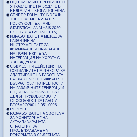
ОЦЕНКА НА ИНТЕРГИРАНОТО
УПРАВЛЕНИЕ НА ВОДИТЕ В
БЪЛГАРИЯ – ВТОРА ПОРЕДНА
GENDER EQUALITY INDEX IN
THE EU MEMBER-STATES:
POLICY CONTEXT AND
STATISTICAL ANALYSIS 2020-
EIGE-INDEX FACTSHEETS)
ИЗРАБОТВАНЕ НА МЕТОД ЗА
РАЗВИТИЕ НА
ИНСТРУМЕНТИТЕ ЗА
ФОРМИРАНЕ И ПРИЛАГАНЕ
НА ПОЛИТИКИТЕ ЗА
ИНТЕГРАЦИЯ НА ХОРАТА С
УВРЕЖДАНИЯ
СЪВМЕСТНИ ДЕЙСТВИЯ НА
СОЦИАЛНИТЕ ПАРТНЬОРИ ЗА
АДАПТИРАНЕ НА РАБОТНАТА
СРЕДА КЪМ СПЕЦИФИЧНИТЕ
ВЪЗРАСТОВИ ПОТРЕБНОСТИ
НА РАЗЛИЧНИТЕ ГЕНЕРАЦИИ,
С ЦЕЛ НАСЪРЧАВАНЕ НА ПО-
ДЪЛЪГ ТРУДОВ ЖИВОТ И
СПОСОБНОСТ ЗА РАБОТА,
BG05M9OP001-1.051-0006
REPLACE
РАЗРАБОТВАНЕ НА СИСТЕМА
ЗА МОНИТОРИНГ НА
АКТУАЛИЗИРАНАТА
СТРАТЕГИЯ ЗА
ПРОДЪЛЖАВАНЕ НА
РЕФОРМАТА В СЪДЕБНАТА