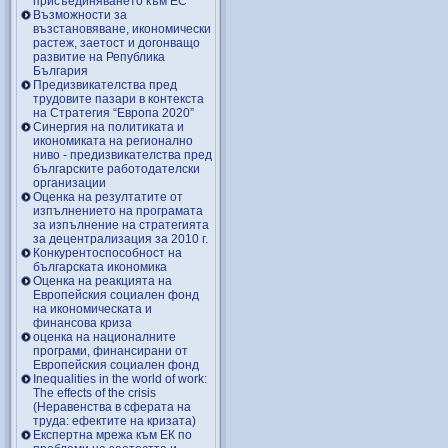
присъединяването към ЕС
Възможности за
възстановяване, икономически
растеж, заетост и догонващо
развитие на Република
България
Предизвикателства пред
трудовите пазари в контекста
на Стратегия “Европа 2020”
Синергия на политиката и
икономиката на регионално
ниво - предизвикателства пред
българските работодателски
организации
Оценка на резултатите от
изпълнението на програмата
за изпълнение на стратегията
за децентрализация за 2010 г.
Конкурентоспособност на
българската икономика
Оценка на реакцията на
Европейския социален фонд
на икономическата и
финансова криза
оценка на националните
програми, финансирани от
Европейския социален фонд
Inequalities in the world of work:
The effects of the crisis
(Неравенства в сферата на
труда: ефектите на кризата)
Експертна мрежа към ЕК по