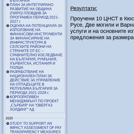
БЪЛГАРИЯ
ПЛАН ЗА ИНТЕГРИРАНО
Резултати:
РАЗВИТИЕ НА ОБЩИНА
(ПИРО) ПЛОВДИВ ЗА
ПРОГРАМЕН ПЕРИОД 2021-
Проучени 10 ЦНСТ в Кюс
2027 г.
Русе, Две могили и Варн
ОЦЕНКА НА ПОТЕНЦИАЛА ЗА
ИЗПОЛЗВАНЕ НА
услуги и на основните 
ФИНАНСОВИ ИНСТРУМЕНТИ
предложения за размера 
ЗА ФИНАНСИРАНЕ НА
ИНФРАСТРУКТУРА В
СЕЛСКИТЕ РАЙОНИ НА
СТРАНИТЕ ОТ ЕС –
СРАВНИТЕЛНО ИЗСЛЕДВАНЕ
НА БЪЛГАРИЯ, РУМЪНИЯ,
ХЪРВАТСКА, ИСПАНИЯ И
ПОЛША
РАЗРАБОТВАНЕ НА
НАЦИОНАЛЕН ПЛАН ЗА
ДЕЙСТВИЕ ЗА УПРАВЛЕНИЕ
НА ОТПАДЪЦИТЕ В
РЕПУБЛИКА БЪЛГАРИЯ ЗА
ПЕРИОДА 2021-2028 г.
КОРПОРАТИВЕН
МЕНИДЖМЪНТ ПО ПРОЕКТ
„СЪРБИЯ“ НА "ОВЕРГАЗ
ХОЛДИНГ" АД
2020
STUDY TO SUPPORT AN
IMPACT ASSESSMENT OF PAY
TRANSPARENCY MEASURES