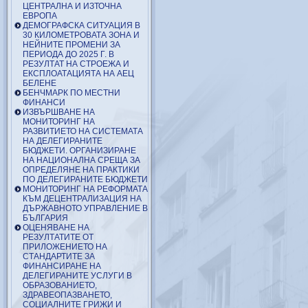
ЦЕНТРАЛНА И ИЗТОЧНА
ЕВРОПА
ДЕМОГРАФСКА СИТУАЦИЯ В
30 КИЛОМЕТРОВАТА ЗОНА И
НЕЙНИТЕ ПРОМЕНИ ЗА
ПЕРИОДА ДО 2025 Г. В
РЕЗУЛТАТ НА СТРОЕЖА И
ЕКСПЛОАТАЦИЯТА НА АЕЦ
БЕЛЕНЕ
БЕНЧМАРК ПО МЕСТНИ
ФИНАНСИ
ИЗВЪРШВАНЕ НА
МОНИТОРИНГ НА
РАЗВИТИЕТО НА СИСТЕМАТА
НА ДЕЛЕГИРАНИТЕ
БЮДЖЕТИ. ОРГАНИЗИРАНЕ
НА НАЦИОНАЛНА СРЕЩА ЗА
ОПРЕДЕЛЯНЕ НА ПРАКТИКИ
ПО ДЕЛЕГИРАНИТЕ БЮДЖЕТИ
МОНИТОРИНГ НА РЕФОРМАТА
КЪМ ДЕЦЕНТРАЛИЗАЦИЯ НА
ДЪРЖАВНОТО УПРАВЛЕНИЕ В
БЪЛГАРИЯ
ОЦЕНЯВАНЕ НА
РЕЗУЛТАТИТЕ ОТ
ПРИЛОЖЕНИЕТО НА
СТАНДАРТИТЕ ЗА
ФИНАНСИРАНЕ НА
ДЕЛЕГИРАНИТЕ УСЛУГИ В
ОБРАЗОВАНИЕТО,
ЗДРАВЕОПАЗВАНЕТО,
СОЦИАЛНИТЕ ГРИЖИ И