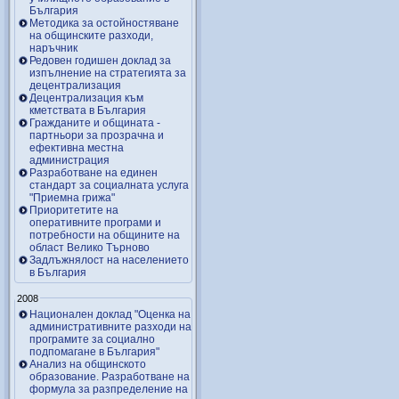
България
Методика за остойностяване
на общинските разходи,
наръчник
Редовен годишен доклад за
изпълнение на стратегията за
децентрализация
Децентрализация към
кметствата в България
Гражданите и общината -
партньори за прозрачна и
ефективна местна
администрация
Разработване на единен
стандарт за социалната услуга
"Приемна грижа"
Приоритетите на
оперативните програми и
потребности на общините на
област Велико Търново
Задлъжнялост на населението
в България
2008
Национален доклад "Оценка на
административните разходи на
програмите за социално
подпомагане в България"
Анализ на общинското
образование. Разработване на
формула за разпределение на