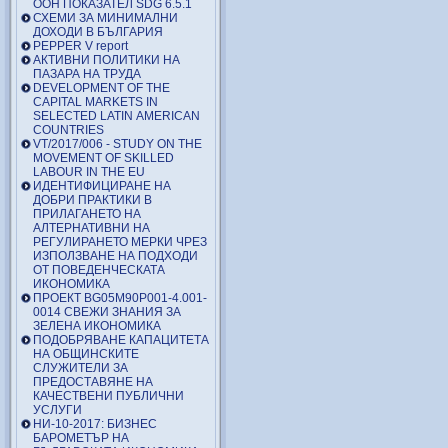
ООН ПОКАЗАТЕЛ SDG 6.5.1
СХЕМИ ЗА МИНИМАЛНИ
ДОХОДИ В БЪЛГАРИЯ
PEPPER V report
АКТИВНИ ПОЛИТИКИ НА
ПАЗАРА НА ТРУДА
DEVELOPMENT OF THE
CAPITAL MARKETS IN
SELECTED LATIN AMERICAN
COUNTRIES
VT/2017/006 - STUDY ON THE
MOVEMENT OF SKILLED
LABOUR IN THE EU
ИДЕНТИФИЦИРАНЕ НА
ДОБРИ ПРАКТИКИ В
ПРИЛАГАНЕТО НА
АЛТЕРНАТИВНИ НА
РЕГУЛИРАНЕТО МЕРКИ ЧРЕЗ
ИЗПОЛЗВАНЕ НА ПОДХОДИ
ОТ ПОВЕДЕНЧЕСКАТА
ИКОНОМИКА
ПРОЕКТ BG05M90P001-4.001-
0014 СВЕЖИ ЗНАНИЯ ЗА
ЗЕЛЕНА ИКОНОМИКА
ПОДОБРЯВАНЕ КАПАЦИТЕТА
НА ОБЩИНСКИТЕ
СЛУЖИТЕЛИ ЗА
ПРЕДОСТАВЯНЕ НА
КАЧЕСТВЕНИ ПУБЛИЧНИ
УСЛУГИ
НИ-10-2017: БИЗНЕС
БАРОМЕТЪР НА