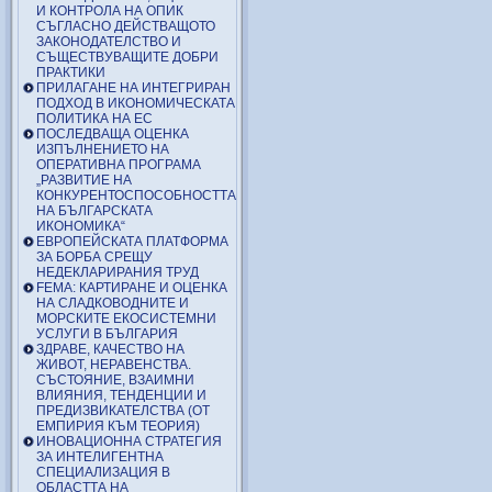
И КОНТРОЛА НА ОПИК
СЪГЛАСНО ДЕЙСТВАЩОТО
ЗАКОНОДАТЕЛСТВО И
СЪЩЕСТВУВАЩИТЕ ДОБРИ
ПРАКТИКИ
ПРИЛАГАНЕ НА ИНТЕГРИРАН
ПОДХОД В ИКОНОМИЧЕСКАТА
ПОЛИТИКА НА ЕС
ПОСЛЕДВАЩА ОЦЕНКА
ИЗПЪЛНЕНИЕТО НА
ОПЕРАТИВНА ПРОГРАМА
„РАЗВИТИЕ НА
КОНКУРЕНТОСПОСОБНОСТТА
НА БЪЛГАРСКАТА
ИКОНОМИКА“
ЕВРОПЕЙСКАТА ПЛАТФОРМА
ЗА БОРБА СРЕЩУ
НЕДЕКЛАРИРАНИЯ ТРУД
FEMA: КАРТИРАНЕ И ОЦЕНКА
НА СЛАДКОВОДНИТЕ И
МОРСКИТЕ ЕКОСИСТЕМНИ
УСЛУГИ В БЪЛГАРИЯ
ЗДРАВЕ, КАЧЕСТВО НА
ЖИВОТ, НЕРАВЕНСТВА.
СЪСТОЯНИЕ, ВЗАИМНИ
ВЛИЯНИЯ, ТЕНДЕНЦИИ И
ПРЕДИЗВИКАТЕЛСТВА (ОТ
ЕМПИРИЯ КЪМ ТЕОРИЯ)
ИНОВАЦИОННА СТРАТЕГИЯ
ЗА ИНТЕЛИГЕНТНА
СПЕЦИАЛИЗАЦИЯ В
ОБЛАСТТА НА