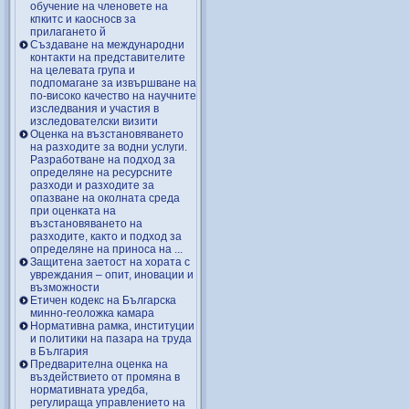
обучение на членовете на
кпкитс и каосносв за
прилагането й
Създаване на международни
контакти на представителите
на целевата група и
подпомагане за извършване на
по-високо качество на научните
изследвания и участия в
изследователски визити
Оценка на възстановяването
на разходите за водни услуги.
Разработване на подход за
определяне на ресурсните
разходи и разходите за
опазване на околната среда
при оценката на
възстановяването на
разходите, както и подход за
определяне на приноса на ...
Защитена заетост на хората с
увреждания – опит, иновации и
възможности
Етичен кодекс на Българска
минно-геоложка камара
Нормативна рамка, институции
и политики на пазара на труда
в България
Предварителна оценка на
въздействието от промяна в
нормативната уредба,
регулираща управлението на