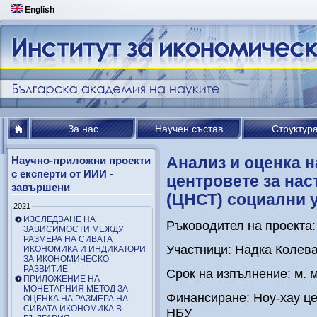
English
За нас
Научен състав
Структур
Анализ и оценка н
Научно-приложни проекти
с експерти от ИИИ -
центровете за нас
завършени
(ЦНСТ) социални 
2021
ИЗСЛЕДВАНЕ НА
Ръководител на проекта
ЗАВИСИМОСТИ МЕЖДУ
РАЗМЕРА НА СИВАТА
Участници: Надка Колев
ИКОНОМИКА И ИНДИКАТОРИ
ЗА ИКОНОМИЧЕСКО
РАЗВИТИЕ
Срок на изпълнение: м. м
ПРИЛОЖЕНИЕ НА
МОНЕТАРНИЯ МЕТОД ЗА
Финансиране: Ноу-хау це
ОЦЕНКА НА РАЗМЕРА НА
СИВАТА ИКОНОМИКА В
НБУ