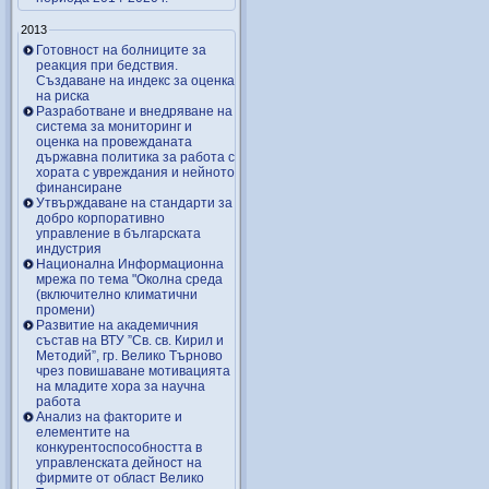
2013
Готовност на болниците за
реакция при бедствия.
Създаване на индекс за оценка
на риска
Разработване и внедряване на
система за мониторинг и
оценка на провежданата
държавна политика за работа с
хората с увреждания и нейното
финансиране
Утвърждаване на стандарти за
добро корпоративно
управление в българската
индустрия
Национална Информационна
мрежа по тема "Околна среда
(включително климатични
промени)
Развитие на академичния
състав на ВТУ ”Св. св. Кирил и
Методий”, гр. Велико Търново
чрез повишаване мотивацията
на младите хора за научна
работа
Анализ на факторите и
елементите на
конкурентоспособността в
управленската дейност на
фирмите от област Велико