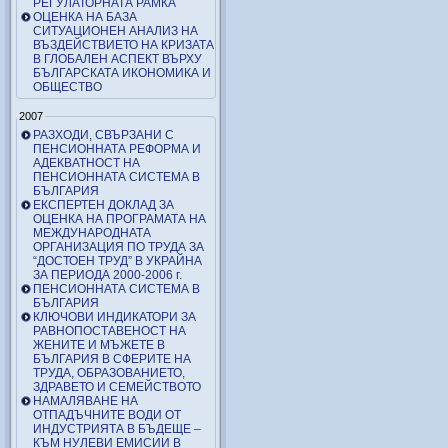
РЕГУЛАТОРНАТА РАМКА
ОЦЕНКА НА БАЗА
СИТУАЦИОНЕН АНАЛИЗ НА
ВЪЗДЕЙСТВИЕТО НА КРИЗАТА
В ГЛОБАЛЕН АСПЕКТ ВЪРХУ
БЪЛГАРСКАТА ИКОНОМИКА И
ОБЩЕСТВО
2007
РАЗХОДИ, СВЪРЗАНИ С
ПЕНСИОННАТА РЕФОРМА И
АДЕКВАТНОСТ НА
ПЕНСИОННАТА СИСТЕМА В
БЪЛГАРИЯ
ЕКСПЕРТЕН ДОКЛАД ЗА
ОЦЕНКА НА ПРОГРАМАТА НА
МЕЖДУНАРОДНАТА
ОРГАНИЗАЦИЯ ПО ТРУДА ЗА
“ДОСТОЕН ТРУД” В УКРАЙНА
ЗА ПЕРИОДА 2000-2006 г.
ПЕНСИОННАТА СИСТЕМА В
БЪЛГАРИЯ
КЛЮЧОВИ ИНДИКАТОРИ ЗА
РАВНОПОСТАВЕНОСТ НА
ЖЕНИТЕ И МЪЖЕТЕ В
БЪЛГАРИЯ В СФЕРИТЕ НА
ТРУДА, ОБРАЗОВАНИЕТО,
ЗДРАВЕТО И СЕМЕЙСТВОТО
НАМАЛЯВАНЕ НА
ОТПАДЪЧНИТЕ ВОДИ ОТ
ИНДУСТРИЯТА В БЪДЕЩЕ –
КЪМ НУЛЕВИ ЕМИСИИ В