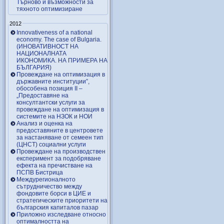
Търново и възможности за
тяхното оптимизиране
2012
Innovativeness of a national
economy. The case of Bulgaria.
(ИНОВАТИВНОСТ НА
НАЦИОНАЛНАТА
ИКОНОМИКА. НА ПРИМЕРА НА
БЪЛГАРИЯ)
Провеждане на оптимизация в
държавните институции”,
обособена позиция ІІ –
„Предоставяне на
консултантски услуги за
провеждане на оптимизация в
системите на НЗОК и НОИ
Анализ и оценка на
предоставяните в центровете
за настаняване от семеен тип
(ЦНСТ) социални услуги
Провеждане на производствен
експеримент за подобряване
ефекта на пречистване на
ПСПВ Бистрица
Междурегионалното
сътрудничество между
фондовите борси в ЦИЕ и
стратегическите приоритети на
българския капиталов пазар
Приложно изследване относно
оптималността на