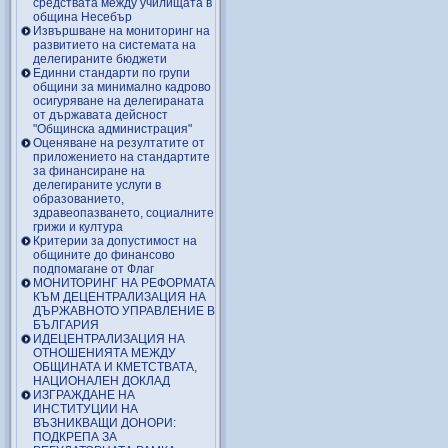
средствата между училищата в
община Несебър
Извършване на мониторинг на
развитието на системата на
делегираните бюджети
Единни стандарти по групи
общини за минимално кадрово
осигуряване на делегираната
от държавата дейсност
"Общинска администрация"
Оценяване на резултатите от
приложението на стандартите
за финансиране на
делегираните услуги в
образованието,
здравеопазването, социалните
грижи и култура
Критерии за допустимост на
общините до финансово
подпомагане от Флаг
МОНИТОРИНГ НА РЕФОРМАТА
КЪМ ДЕЦЕНТРАЛИЗАЦИЯ НА
ДЪРЖАВНОТО УПРАВЛЕНИЕ В
БЪЛГАРИЯ
ИДЕЦЕНТРАЛИЗАЦИЯ НА
ОТНОШЕНИЯТА МЕЖДУ
ОБЩИНАТА И КМЕТСТВАТА,
НАЦИОНАЛЕН ДОКЛАД
ИЗГРАЖДАНЕ НА
ИНСТИТУЦИИ НА
ВЪЗНИКВАЩИ ДОНОРИ:
ПОДКРЕПА ЗА