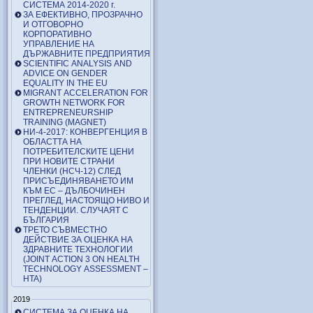
СИСТЕМА 2014-2020 г.
ЗА ЕФЕКТИВНО, ПРОЗРАЧНО
И ОТГОВОРНО
КОРПОРАТИВНО
УПРАВЛЕНИЕ НА
ДЪРЖАВНИТЕ ПРЕДПРИЯТИЯ
SCIENTIFIC ANALYSIS AND
ADVICE ON GENDER
EQUALITY IN THE EU
MIGRANT ACCELERATION FOR
GROWTH NETWORK FOR
ENTREPRENEURSHIP
TRAINING (MAGNET)
НИ-4-2017: КОНВЕРГЕНЦИЯ В
ОБЛАСТТА НА
ПОТРЕБИТЕЛСКИТЕ ЦЕНИ
ПРИ НОВИТЕ СТРАНИ
ЧЛЕНКИ (НСЧ-12) СЛЕД
ПРИСЪЕДИНЯВАНЕТО ИМ
КЪМ ЕС – ДЪЛБОЧИНЕН
ПРЕГЛЕД, НАСТОЯЩО НИВО И
ТЕНДЕНЦИИ. СЛУЧАЯТ С
БЪЛГАРИЯ
ТРЕТО СЪВМЕСТНО
ДЕЙСТВИЕ ЗА ОЦЕНКА НА
ЗДРАВНИТЕ ТЕХНОЛОГИИ
(JOINT ACTION 3 ON HEALTH
TECHNOLOGY ASSESSMENT –
HTA)
2019
СИСТЕМА ЗА ОЦЕНКА НА