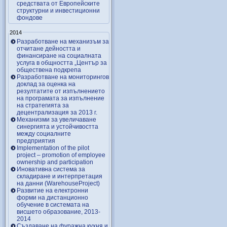
средствата от Европейските
структурни и инвестиционни
фондове
2014
Разработване на механизъм за
отчитане дейността и
финансиране на социалната
услуга в общността „Център за
обществена подкрепа
Разработване на мониторингов
доклад за оценка на
резултатите от изпълнението
на програмата за изпълнение
на стратегията за
децентрализация за 2013 г.
Механизми за увеличаване
синергията и устойчивостта
между социалните
предприятия
Implementation of the pilot
project – promotion of employee
ownership and participation
Иновативна система за
складиране и интерпретация
на данни (WarehouseProject)
Развитие на електронни
форми на дистанционно
обучение в системата на
висшето образование, 2013-
2014
Създаване на фуражна кухня и