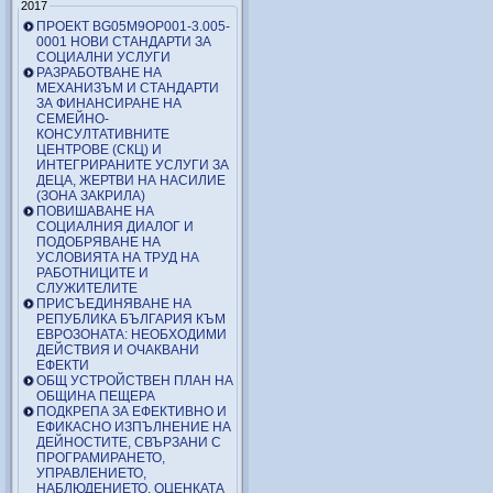
2017
ПРОЕКТ BG05M9OP001-3.005-
0001 НОВИ СТАНДАРТИ ЗА
СОЦИАЛНИ УСЛУГИ
РАЗРАБОТВАНЕ НА
МЕХАНИЗЪМ И СТАНДАРТИ
ЗА ФИНАНСИРАНЕ НА
СЕМЕЙНО-
КОНСУЛТАТИВНИТЕ
ЦЕНТРОВЕ (СКЦ) И
ИНТЕГРИРАНИТЕ УСЛУГИ ЗА
ДЕЦА, ЖЕРТВИ НА НАСИЛИЕ
(ЗОНА ЗАКРИЛА)
ПОВИШАВАНЕ НА
СОЦИАЛНИЯ ДИАЛОГ И
ПОДОБРЯВАНЕ НА
УСЛОВИЯТА НА ТРУД НА
РАБОТНИЦИТЕ И
СЛУЖИТЕЛИТЕ
ПРИСЪЕДИНЯВАНЕ НА
РЕПУБЛИКА БЪЛГАРИЯ КЪМ
ЕВРОЗОНАТА: НЕОБХОДИМИ
ДЕЙСТВИЯ И ОЧАКВАНИ
ЕФЕКТИ
ОБЩ УСТРОЙСТВЕН ПЛАН НА
ОБЩИНА ПЕЩЕРА
ПОДКРЕПА ЗА ЕФЕКТИВНО И
ЕФИКАСНО ИЗПЪЛНЕНИЕ НА
ДЕЙНОСТИТЕ, СВЪРЗАНИ С
ПРОГРАМИРАНЕТО,
УПРАВЛЕНИЕТО,
НАБЛЮДЕНИЕТО, ОЦЕНКАТА