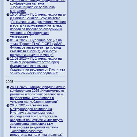
конференция на тема
„Променящата се балканска
миграция“
15.04.2026 – Публична лекция на д-
р Сабине Бонакер-Брус на тема
„Развитие на академичните умения
в ерата на изкуствения интелект:
изводи от проекта за академични
умения на Оксфордския
университет“
01.04.2026 – Публична лекция на
тема “Проект FLAG FICET (ФЛАГ –
Финансов инструмент за преход
към чиста енергия): дейности,
резултати и научени уроци”
11.02.2026 – Публична лекция на
тема “Предизвикателства пред
българската икономика:
Академични решения от Института
за икономически изследвания”
2025
24.11.2025 – Международна научна
конференция 2025 „Икономическо
развитие и политики: реалности и
перспективи. Устойчивост в
условия на глобални промени“
20.06.2025 – Съвместен
международен семинар на
Института за икономически
изследвания при Българската
академия на науките и Института
за световна икономика към
Румънската академия на тема
„Устойчиво развитие,
индустриална политика и растеж“