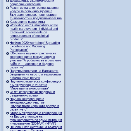
Дефлацията: Икономически и
социални измерения
Развитие на електронни здравни
услуги за психично здраве в
България: основи, перспективи,
възможности и предизвикателства
Хармония в различията
Workshop on "Sustainability of the
health care system- individual and
framework agreements on
reimbursement of medicinal
products”
Horizon 2020 workshop “Spreading
Excellence and Widening
Participation”
Юбилейна научно-практическа
конференция с международно
участие "Агробизнесът и селските
райони – настояще и бъдещо
развитие"
Парични политики на Балканите.
Бъдещето на еврото и еврозоната
в балканския регион
Научно-практическа конференция
с международно участие
“Иновации в икономиката”
ООН: исторически традиции и
съвременно право
Научна конференция с
международно участие
„Възрастните хора като ресурс в
развитието”
Втора международна конференция
на Висше училище на
франкофонията по администрация
и управление (ЕСФАМ) (ИФАГ)
Пенсионните системи на България
и страните от Евразия