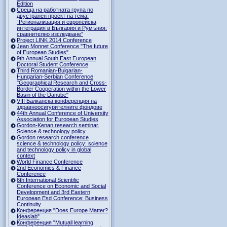
Edition
Среща на работната група по
двустранен проект на тема:
“Регионализация и европейска
интеграция в България и Румъния:
сравнително изследване”
Project LINK 2014 Conference
Jean Monnet Conference "The future
of European Studies"
9th Annual South East European
Doctoral Student Conference
Third Romanian-Bulgarian-
Hungarian-Serbian Conference
"Geographical Research and Cross-
Border Cooperation within the Lower
Basin of the Danube"
VIII Балканска конференция на
здравноосигурителните фондове
44th Annual Conference of University
Association for European Studies
Gordon-Kenan research seminar.
Science & technology policy
Gordon research сonference
science & technology policy: science
and technology policy in global
context
World Finance Conference
2nd Economics & Finance
Conference
6th International Scientific
Conference оn Economic and Social
Development and 3rd Eastern
European Esd Conference: Business
Continuity
Конференция "Does Europe Matter?
Ideaslab"
Конференция "Mutuall learning