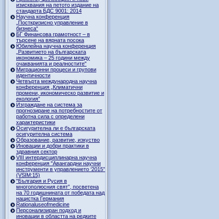
изисквания на петото издание на
стандарта БДС 9001: 2014
Научна конференция
„Посткризисно управление в
бизнеса“
БГ Финансова грамотност – в
търсене на вярната посока
Юбилейна научна конференция
„Развитието на българската
икономика – 25 години между
очакванията и реалностите"
Миграционни процеси и групови
идентичности
Четвърта международна научна
конференция „Климатични
промени, икономическо развитие и
екология”
Изграждане на система за
прогнозиране на потребностите от
работна сила с определени
характеристики
Осигурителна ли е българската
осигурителна система
Образование, развитие, изкуство
Иновации и добри практики в
здравния сектор
VIII интердисциплинарна научна
конференция "Авангардни научни
инструменти в управлението ‘2015”
(VSIM:15)
"България и Русия в
многополюсния свят”, посветена
на 70 годишнината от победата над
нацистка Германия
Rationaluseofmedicine
Персонализиран подход и
иновации в областта на редките