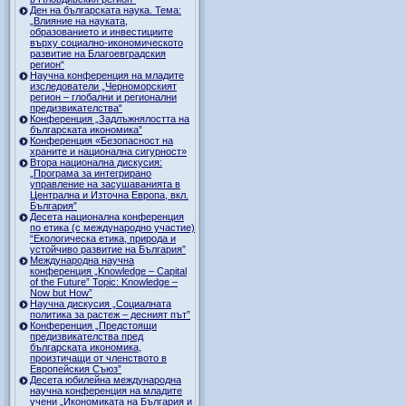
Ден на българската наука. Тема:
„Влияние на науката,
образованието и инвестициите
върху социално-икономическото
развитие на Благоевградския
регион“
Научна конференция на младите
изследователи „Черноморският
регион – глобални и регионални
предизвикателства“
Конференция „Задлъжнялостта на
българската икономика”
Конференция «Безопасност на
храните и национална сигурност»
Втора национална дискусия:
„Програма за интегрирано
управление на засушаванията в
Централна и Източна Европа, вкл.
България”
Десета национална конференция
по етика (с международно участие)
“Екологическа етика, природа и
устойчиво развитие на България”
Международна научна
конференция „Knowledge – Capital
of the Future” Topic: Knowledge –
Now but How”
Научна дискусия „Социалната
политика за растеж – десният път”
Конференция „Предстоящи
предизвикателства пред
българската икономика,
произтичащи от членството в
Европейския Съюз”
Десета юбилейна международна
научна конференция на младите
учени „Икономиката на България и