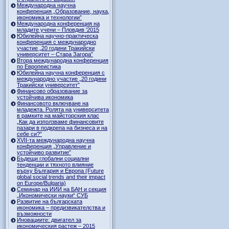
Международна научна
конференция „Образование, наука,
икономика и технологии”
Международна конференция на
младите учени – Пловдив '2015
Юбилейна научно-практическа
конференция с международно
участие „20 години Тракийски
университет – Стара Загора”
Втора международна конференция
по Европеистика
Юбилейна научна конференция с
международно участие „20 години
Тракийски университет”
Финансово образование за
устойчива икономика
Финансовото включване на
младежта. Ролята на университета
в рамките на майсторския клас
„Как да използваме финансовите
пазари в подкрепа на бизнеса и на
себе си?”
XVII-та международна научна
конференция „Управление и
устойчиво развитие”
Бъдещи глобални социални
тенденции и тяхното влияние
върху България и Европа (Future
global social trends and their impact
on Europe/Bulgaria)
Семинар на ИИИ на БАН и секция
„Икономически науки“ СУБ
Развитие на българската
икономика – предизвикателства и
възможности
Иновациите: двигател за
икономическия растеж – 2015