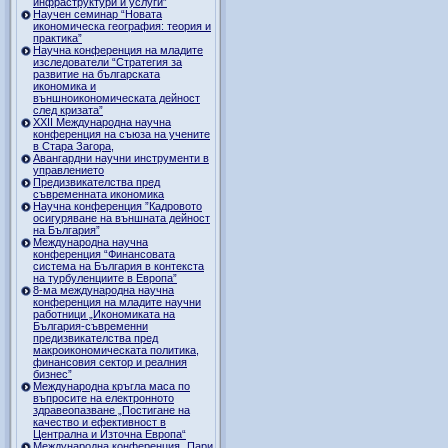
инфраструктури и услуги”
Научен семинар “Новата
икономическа география: теория и
практика”
Научна конференция на младите
изследователи “Стратегия за
развитие на българската
икономика и
външноикономическата дейност
след кризата”
ХХII Международна научна
конференция на съюза на учените
в Стара Загора,
Авангардни научни инструменти в
управлението
Предизвикателства пред
съвременната икономика
Научна конференция ”Кадровото
осигуряване на външната дейност
на България”
Международна научна
конференция “Финансовата
система на България в контекста
на турбуленциите в Европа”
8-ма международна научна
конференция на младите научни
работници „Икономиката на
България-съвременни
предизвикателства пред
макроикономическата политика,
финансовия сектор и реалния
бизнес”
Международна кръгла маса по
въпросите на електронното
здравеопазване „Постигане на
качество и ефективност в
Централна и Източна Европа“
Международна конференция „Пари