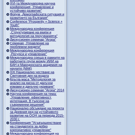
ХVI-та Международна научна
конференция „Управление и
устойчиво развитие”
Форум „Демографската ситуация и
развитието на България”
Conference “Prosperity = Science +
Youth”
Международна конференция
„Структуриране на екипи и
методология на проучванията”
Дискусионен семинар "Агора"
Семинар „Управление на
проблемни кредити”
Международна конференция
„Ресурси и управление”
Международна среща в рамките на
работните групи между ИИИ на
БАН и Македонската академия на
науките (МАК)
XXI Национално честване на
Световния ден на водата
Кръгла маса "Методология за
анализ на риска от данъчни
измами и данъчно укриване”
Дискусионен семинар "Агора" 2014
Научна конференция на тема:
„Управление, ефективност,
интеграция. В търсене на
съвременни решения”
Национално обсъждане на проекта
за Дневния ред на устойчивото
развитие на ООН за периода 2015-
2030 г.
Конференция "Усъвършенстване
на стандартите за добро
корпоративно управление"
Международна конференция на