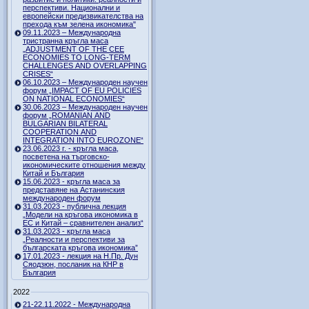
перспективи. Национални и
европейски предизвикателства на
прехода към зелена икономика"
09.11.2023 – Международна
тристранна кръгла маса
„ADJUSTMENT OF THE CEE
ECONOMIES TO LONG-TERM
CHALLENGES AND OVERLAPPING
CRISES“
06.10.2023 – Международен научен
форум „IMPACT OF EU POLICIES
ON NATIONAL ECONOMIES“
30.06.2023 – Международен научен
форум „ROMANIAN AND
BULGARIAN BILATERAL
COOPERATION AND
INTEGRATION INTO EUROZONE“
23.06.2023 г. - кръгла маса,
посветена на търговско-
икономическите отношения между
Китай и България
15.06.2023 - кръгла маса за
представяне на Астанинския
международен форум
31.03.2023 - публична лекция
„Модели на кръгова икономика в
ЕС и Китай – сравнителен анализ“
31.03.2023 - кръгла маса
„Реалности и перспективи за
българската кръгова икономика”
17.01.2023 - лекция на Н.Пр. Дун
Сяодзюн, посланик на КНР в
България
2022
21-22.11.2022 - Международна