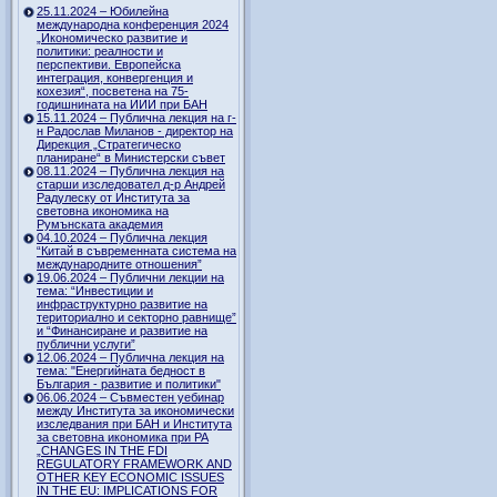
25.11.2024 – Юбилейна
международна конференция 2024
„Икономическо развитие и
политики: реалности и
перспективи. Европейска
интеграция, конвергенция и
кохезия“, посветена на 75-
годишнината на ИИИ при БАН
15.11.2024 – Публична лекция на г-
н Радослав Миланов - директор на
Дирекция „Стратегическо
планиране“ в Министерски съвет
08.11.2024 – Публична лекция на
старши изследовател д-р Андрей
Радулеску от Института за
световна икономика на
Румънската академия
04.10.2024 – Публична лекция
“Китай в съвременната система на
международните отношения”
19.06.2024 – Публични лекции на
тема: “Инвестиции и
инфраструктурно развитие на
териториално и секторно равнище”
и “Финансиране и развитие на
публични услуги”
12.06.2024 – Публична лекция на
тема: "Енергийната бедност в
България - развитие и политики"
06.06.2024 – Съвместен уебинар
между Института за икономически
изследвания при БАН и Института
за световна икономика при РА
„CHANGES IN THE FDI
REGULATORY FRAMEWORK AND
OTHER KEY ECONOMIC ISSUES
IN THE EU: IMPLICATIONS FOR