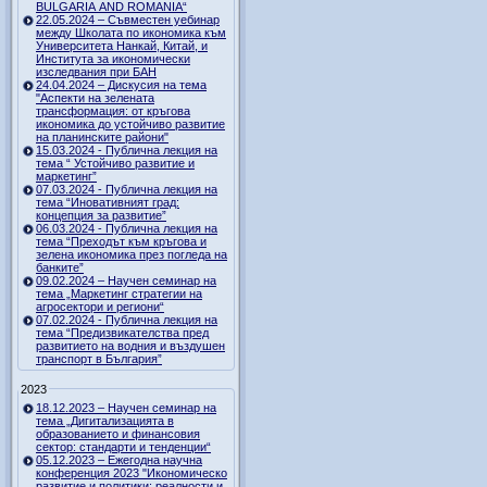
BULGARIA AND ROMANIA“
22.05.2024 – Съвместен уебинар
между Школата по икономика към
Университета Нанкай, Китай, и
Института за икономически
изследвания при БАН
24.04.2024 – Дискусия на тема
"Аспекти на зелената
трансформация: от кръгова
икономика до устойчиво развитие
на планинските райони"
15.03.2024 - Публична лекция на
тема “ Устойчиво развитие и
маркетинг”
07.03.2024 - Публична лекция на
тема “Иновативният град:
концепция за развитие”
06.03.2024 - Публична лекция на
тема “Преходът към кръгова и
зелена икономика през погледа на
банките”
09.02.2024 – Научен семинар на
тема „Маркетинг стратегии на
агросектори и региони“
07.02.2024 - Публична лекция на
тема “Предизвикателства пред
развитието на водния и въздушен
транспорт в България”
2023
18.12.2023 – Научен семинар на
тема „Дигитализацията в
образованието и финансовия
сектор: стандарти и тенденции“
05.12.2023 – Ежегодна научна
конференция 2023 "Икономическо
развитие и политики: реалности и