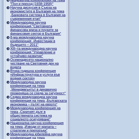
"Пол и преход (1938-1958)"
Научна дискусия в Съюза на
икономистите в България на тема
„Банковата система в България на
съвременния етап”
Международна научна
конференция “Световната
финансова криза и поуките за
финансовия сектор в България”
8-ма международна научна
конференция „Инвестиции в
бъдещето – 2011”
ХІІІ–та международна научна
конференция “Управление и
устойчиво развитие”
Осемнадесето национално
честване на Световния ден на
водата
Втора годишна конференция
«Инфраструктура и услуги във
водния сектор»
Международна научна
конференция на тема
„Мениджмънтът в динамично
променяща се среда за сигурност”
Седма международна научна
конференция на тема „Българската
икономика – пътят на еврото”
Международна конференция на
тема „Скритият дълг в
обществената система на
социалното осигуряване”
Национална научна конференция
на тема „Изводи от кризата –
стратегии и препоръки”
Международна юбилейна научна
конференция на тема