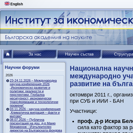
English
За нас
Научен състав
Структур
Национална научн
Научни форуми
международно уча
2026
23-24.11.2026 – Международна
развитие на бълг
научна конференция 2026
„Икономическо развитие и
политики: реалности и
октомври 2011 г., органи
перспективи. Глобална
несигурност, икономически
при СУБ и ИИИ - БАН
трансформации и технологични
промени“
03.11.2026 - научна конференция
Участници:
„Климатична миграция – факти и
митове“
08.07.2026 – Публична
проф. д-р Искра Бел
презентация на доц. д-р Маню
сила като фактор за 
Моравенов - Изпълнителен
директор на Българската фондова