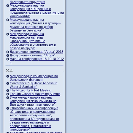
българската индустрия
Международна научна
конференция “Тенденции и
предизвикателства в развитието на
икономиката”
Международна научна
конференция „Заетост и доходи –
диалог за растеж и по-добро
бъдеще за България”
Международна научна
конференция на тема
„Завършващите висше
образование и участието им в
пазара на труда”
Дискусионен семинар "Агора" 2013
Дискусионен семинар "Агора"
Научна конференция 18-19.10.2012
г.
2011
Международна конференция по
банкиране и финанси
Conference “Equitable Access to
Water & Sanitation”
The Project Link Fall Meeting
The 4th Global outsourcing Summit
7-ма международна научна
конференция “Икономиката на
България - пътят към еврото”
Юбилейна научна конференция
„Статистика, информационни
технологии и комуникации”,
посветена на 60-годишнината от
създаването на катедра и
специалност „Статистика и
иконометрия”
Академична конференция на тема