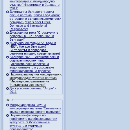
конференция с международно
участие “Инвестиции в бъдещето
'2011”
Двустранна българо-унгарска
среща на тема „Криза след криза:
вътрешни и външни икономически
реакции” (“Crisis after Crisis.
Domestic and international
Responses”)
Дискусия на тема ”Структурните
реформи в ЕС: Европа 2020 и
България”
Дискусионен форум "20 години
НБУ": Накъде България?
(интелектът и природата -
реалният ни шанс срещу кризите)
България 2020 – Икономически и
социални перспективи:
„Икономически аспекти на
водоползването и ускоряване
финансирането на проекти”
Национална научна конференция с
международно участие на тема
“Иновационно развитие на
българската икономика”
Дискусионен семинар "Агора" -
2011
2010
Международната научна
конференция на тема “Световната
криза и икономическото развитие”
Научна конференция по
проблемите на образованието и
културата: “Образование в
културата и култура в
образованието”