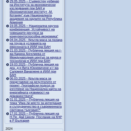
29.05.2025 – Съвместен уебинар
на Института за икономически
изследвания при БАН и
Икономическия институт „М.
Котанян“ към Националната
академия на науките на Република
Армения
19.05.2025 – Национална научна
конференция „Устойчивост на
човешките ресурси за
конкурентоспособна икономика“
04.04.2025 - Кръгла маса за пазара
на труда в условията на
еврозоната в ИИИ при БАН
21.03.2025 - Публична лекция на г-
жа Карина Ангелиева от
Международния център за наука и
технологии в ИИИ при БАН
19.03.2025 - Публична лекция на
доц. д-р Вита Юкневичене и г-жа
Саломея Ванагиене в ИИИ при
БАН
06.03.2025 - Кръгла маса за
представяне на резултатите от
проект „Географски подход за
изготвяне на Национална карта на
енергийната уязвимост на
домакинствата“
31.01.2025 – Публична лекция на
тема “Има ли място за интеграция
и сътрудничество в съвременната
световна търговия?”
17.01.2025 – Публична лекция на
Н.Пр. Дай Цинли, Посланик на КНР
в Р България
2024