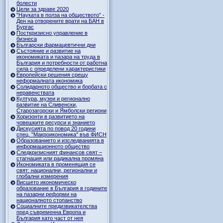
болести
Цели за здраве 2020
"Науката в полза на обществото” -
Ден на отворените врати на БАН в
Бургас
Посткризисно управление в
бизнеса
Български фармацевтични дни
Състояние и развитие на
икономиката и пазара на труда в
България и потребности от работна
сила с определени характеристики
Европейски решения срещу
неформалната икономика
Солидарното общество и борбата с
неравенствата
Култура, музеи и регионално
развитие на Сливенски,
Старозагорски и Ямболски региони
Хоризонти в развитието на
човешките ресурси и знанието
Дискусията по повод 20 години
спец. "Макроикономика" във ФИСН
Образованието и изследванията в
информационното общество
Следкризисният финансов свят –
стагнация или радикална промяна
Икономиката в променящия се
свят: национални, регионални и
глобални измерения
Висшето икономическо
образование в България в годините
на пазарни реформи на
националното стопанство
Социалните предизвикателства
пред съвременна Европа и
България като част от нея