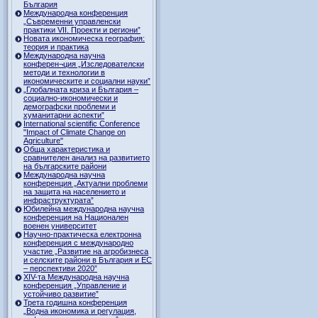
България
Международна конференция
„Съвременни управленски
практики VII. Проекти и региони”
Новата икономическа география:
теория и практика
Международна научна
конферен¬ция „Изследователски
методи и технологии в
икономическите и социални науки”
„Глобалната криза и България –
социално-икономически и
демографски проблеми и
хуманитарни аспекти”
International scientific Conference
"Impact of Climate Change on
Agriculture"
Обща характеристика и
сравнителен анализ на развитието
на българските райони
Международна научна
конференция „Актуални проблеми
на защита на населението и
инфраструктурата”
Юбилейна международна научна
конференция на Национален
военен университет
Научно-практическа електронна
конференция с международно
участие „Развитие на агробизнеса
и селските райони в България и ЕС
– перспективи 2020”
XIV-та Международна научна
конференция „Управление и
устойчиво развитие”
Трета годишна конференция
„Водна икономика и регулация,