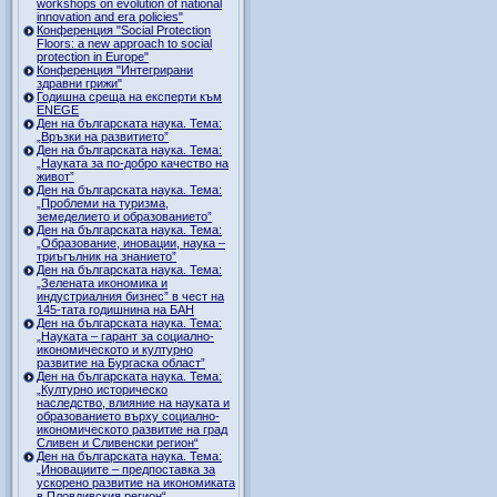
workshops on evolution of national
innovation and era policies"
Конференция "Social Protection
Floors: a new approach to social
protection in Europe"
Конференция "Интегрирани
здравни грижи"
Годишна среща на експерти към
ENEGE
Ден на българската наука. Тема:
„Връзки на развитието”
Ден на българската наука. Тема:
„Науката за по-добро качество на
живот”
Ден на българската наука. Тема:
„Проблеми на туризма,
земеделието и образованието”
Ден на българската наука. Тема:
„Образование, иновации, наука –
триъгълник на знанието”
Ден на българската наука. Тема:
„Зелената икономика и
индустриалния бизнес” в чест на
145-тата годишнина на БАН
Ден на българската наука. Тема:
„Науката – гарант за социално-
икономическото и културно
развитие на Бургаска област”
Ден на българската наука. Тема:
„Културно историческо
наследство, влияние на науката и
образованието върху социално-
икономическото развитие на град
Сливен и Сливенски регион“
Ден на българската наука. Тема:
„Иновациите – предпоставка за
ускорено развитие на икономиката
в Пловдивския регион“