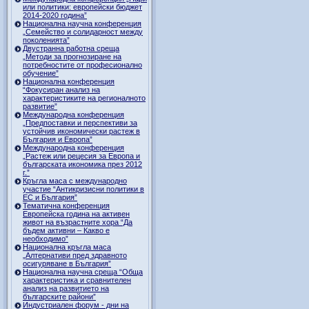
или политики: европейски бюджет
2014-2020 година”
Национална научна конференция
„Семейство и солидарност между
поколенията”
Двустранна работна среща
„Методи за прогнозиране на
потребностите от професионално
обучение”
Национална конференция
“Фокусиран анализ на
характеристиките на регионалното
развитие”
Международна конференция
„Предпоставки и перспективи за
устойчив икономически растеж в
България и Европа”
Международна конференция
„Растеж или рецесия за Европа и
българската икономика през 2012
г.”
Кръгла маса с международно
участие “Антикризисни политики в
ЕС и България”
Тематична конференция
Европейска година на активен
живот на възрастните хора “Да
бъдем активни – Какво е
необходимо”
Национална кръгла маса
„Алтернативи пред здравното
осигуряване в България”
Национална научна среща “Обща
характеристика и сравнителен
анализ на развитието на
българските райони”
Индустриален форум - дни на