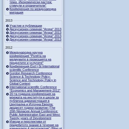
тема „Икономически растеж:
стимули и ограничители”
Конференция по международна
миграция
2013
Участие и публикации
Дискусионен семинар "Агора" 2013
Дискусионен семинар "Агора" 2013
Дискусионен семинар "Агора" 2013
Дискусионен семинар "Агора" 2013
2012
Международна научна
конференция “Ролята на
медиумите в промоцията на
продуктите и услугите"
Конференция Esd I-St International
scientific Conference
Gordon Research Сonference
Science & Technology Policy:
Science and Technology Policy in
Global Context
International scientific Conference
“Economics and Management-2012”
20-та годишна конференция на
мрежата на институти и школи за
публична администрация в
Централна и Източна Европа:
двадесет години развитие (The
20th Nispacee Annual Conference:
Public Administration East and West:
Twenty years of Development
Изводи и перспективи от
придобитото знание в течение на
изминалите 4 десетилетия” (Bilan et