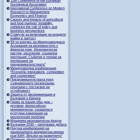
12th Conference of the European
Sociological Association
International Conference on Modern
Research in Management,
Economics and Finance
Causes and impacts of agricultural
and food markets’ instability:
rethinking the role of policy and
business perspectives
Стимули за включване на младите
майки в заетост
59-ти конгрес на Международната
Асоциация на икономистите с
френски език „Икономически
растеж, население, социална
протекция: Събития и теории за
посрещане на
предизвикателствата”
Международна конференция
“Economic integrations, competition
and cooperation”
Предизвикателствата пред
съвременните организации,
свързани с постигане на
устойчивост
Защита от дискриминация в
България и Европа
Грижа за нашия общ дом –
духовни, философски,
икономически, социални и
културни измерения на
екологичния проблем
Младежки икономически форум
България 2030 – започваме дебата
Научна конференция на
националната академична мрежа
към БАН „Връзки на развитието"
Промени, философия и нови