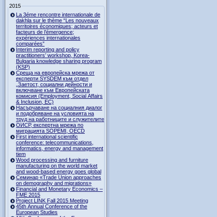
2015
La 3éme rencontre internationale de
dakhla sur le thème “Les nouveaux
territoires économiques; acteurs et
facteurs de l’émergence;
expériences internationales
comparées”
Interim reporting and policy
practitioners’ workshop, Korea-
Bulgaria knowledge sharing program
(KSP)
Среща на европейска мрежа от
експерти SYSDEM към отдел
„Заетост, социални дейности и
включване към Европейската
комисия (Employment, Social Affairs
& Inclusion, ЕС)
Насърчаване на социалния диалог
и подобряване на условията на
труд на работниците и служителите
ОИСР, експертна мрежа по
миграцията SOPEMI, OECD
First international scientific
conference: telecommunications,
informatics, energy and management
tiem
Wood processing and furniture
manufacturing on the world market
and wood-based energy goes global
Семинар «Trade Union approaches
on demography and migrations»
Financial and Monetary Economics –
FME 2015
Project LINK Fall 2015 Meeting
45th Annual Conference of the
European Studies