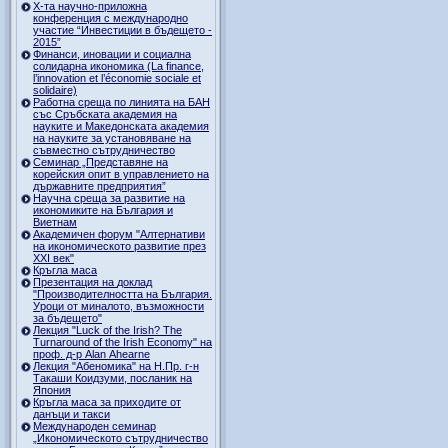
Х-та научно-приложна
конференция с международно
участие “Инвестиции в бъдещето -
2015”
Финанси, иновации и социална
солидарна икономика (La finance,
l’innovation et l’économie sociale et
solidaire)
Работна среща по линията на БАН
със Сръбската академия на
науките и Македонската академия
на науките за установяване на
съвместно сътрудничество
Семинар „Представяне на
корейския опит в управлението на
държавните предприятия”
Научна среща за развитие на
икономиките на България и
Виетнам
Академичен форум "Алтернативи
на икономическото развитие през
XXI век"
Кръгла маса
Презентация на доклад
"Производителността на България.
Уроци от миналото, възможности
за бъдещето"
Лекция "Luck of the Irish? The
Turnaround of the Irish Economy" на
проф. д-р Alan Ahearne
Лекция "Абеномика" на Н.Пр. г-н
Такаши Коидзуми, посланик на
Япония
Кръгла маса за приходите от
данъци и такси
Международен семинар
„Икономическото сътрудничество