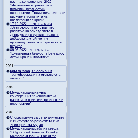
научна конференция 2022
"Икономическо развитие и
политики: реалности и
перспективи. Предизвикателства и
рискове в условията на
наслагващи се кризи"
17.10.2022 г. - кръгла маса
„Възможности за устойчиво
развитие на земеделието в
Добруджа чрез увеличаване на
добавената стойност по
производствената и търговската
верига“
09.03.2022 - кръгла маса
"Енергийната бедност в България:
дефиниране и политики"
2021
Кръгла маса „Съвременни
трансформации на стопанската
дейност”
2019
Международна научна
конференция “Икономическо
развитие и политики: реалности и
перспективи”
2018
Споразумение за сътрудничество
с Института за развитието към
Университета Фудан
Международна работна среща
"Bulgaria and Romania: Country
Members of the EU, Part of the