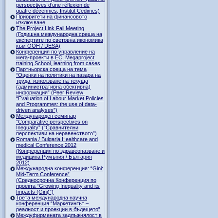
perspectives d’une réflexion de
quatre décennies, Institut Cedimes)
Приоритети на финансовото
изключване
The Project Link Fall Meeting
(Годишна международна среща на
експертите по световна икономика
към ООН / DESA)
Конференция по управление на
мега-проекти в ЕС, Megaproject
training School, learning from cases
Партньорска среща на тема
“Оценки на политики на пазара на
труда: използване на текуща
(административна обективна)
информация” (Peer Review:
“Evaluation of Labour Market Policies
and Programmes: the use of data-
driven analyses”)
Международен семинар
“Comparative perspectives on
Inequality” (“Сравнителни
перспективи на неравенството”)
Romania / Bulgaria Healthcare and
medical Conference 2012
(Конференция по здравеопазване и
медицина Румъния / България
2012)
Международна конференция: “Gini:
Mid-Term Conference”
(Средносрочна Конференция по
проекта “Growing Inequality and its
Impacts (Gini)”)
Трета международна научна
конференция “Маркетингът –
реалност и проекции в бъдещето”
Междуфирмената задлъжнялост в