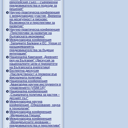
европейския съюз – съвременни
предизвикателства и подходи за
решения”
Научно-практическа конференция
с международно участие „Времена
на несигурност и рискове:
Възможности и перспективи за
развитие”
Научно-практическа конференция
„Перспективи за развитие на
българската икономика”
Международна конференция
„Западните Балкани и ЕС. Уроци от
разширяванията,
предизвикателства за бъдещи
интеграции”
Национална Кампания „Дневният
ред на България” (Дискусия за
националните цели и приоритети
на Българската енергетика)
Експертна дискусия
„Наследственост и промени във
фискалната политика”
Национална конференция
„Авангардни научни инструменти в
управлението (VSIM:14)“
Национална конференция
„Социалната политика за растеж –
десният път”
Международна научна
конференция „Образование, наука
и технологии”
Международна конференция
„Медицинска Грешка”
Международна конференция
„Мениджърските иновации –
предизвикателства и перспективи”