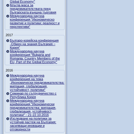
Global Economy"
Кръгла маса за
предизвикателствата пред
българската външна търговия
Международна научна
конференция “Икономическо
развитие и политики: реалност и
перспективи”
2017
Българо-корейска конференция
„Обмен на знания България –
Корея”
Международна научна
конференция "Bulgaria and
Romania: Country Members of the
EU, Part of the Global Economy"
2016
Международна научна
конференция на тема
„Икономически предизвикателства:
миграция, глобализация,
устойчивост, политики“
Семинар по сътрудничество с
Република Корея
Международна научна
конференция "Икономически
предизвикателства: миграция,
глобализация, устойчивост,
политики" - 21-22.10.2016
Изследване на политики за
устойчив растеж на България:
засилващи иновации и
отговорности