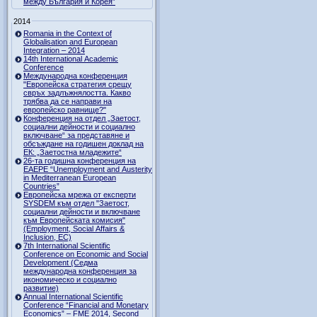
между България и Корея”
2014
Romania in the Context of
Globalisation and European
Integration – 2014
14th International Academic
Conference
Международна конференция
"Европейска стратегия срещу
свръх задлъжнялостта. Какво
трябва да се направи на
европейско равнище?"
Конференция на отдел „Заетост,
социални дейности и социално
включване“ за представяне и
обсъждане на годишен доклад на
ЕК: „Заетостна младежите“
26-та годишна конференция на
EAEPE “Unemployment and Austerity
in Mediterranean European
Countries”
Eвропейска мрежа от експерти
SYSDEM към отдел "Заетост,
социални дейности и включване
към Европейската комисия"
(Employment, Social Affairs &
Inclusion, ЕС)
7th International Scientific
Conference on Economic and Social
Development (Седма
международна конференция за
икономическо и социално
развитие)
Annual International Scientific
Conference “Financial and Monetary
Economics” – FME 2014, Second