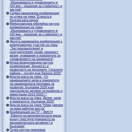
„Икономиката и управлението в
ХХI век – решения за стабилност и
растеж”
Седма национална конференция
по етика на тема “Етиката в
българската наука”
Международна юбилейна научна
конференция на тема
„Икономиката и управлението в
ХХI век – решения за стабилност и
растеж”
Десета национална конференция с
международно участие на тема
„Застрахователният и
осигурителният пазар: реалност,
визия, очаквания и приоритети за
управлението на промяната”
Втора международна научна
конференция „Бизнесът и
развитието на регионите. Селските
райони – поглед към Европа 2020”
Кръгла маса на тема: „От
националните цели и приоритети
на националната програма за
развитие: България 2020 към
партньорски договор за развитие и
инвестиции 2014-2020 г.”
Кръгла маса на тема „Визия, цели
и приоритети: България 2020”
Кръгла маса на тема “Нови умения
за нови работни места”
Конференция на ПУ – ФИСН
„Ефекти на икономическата криза
върху преструктурирането на
икономическата активност в
България”
Осма научно-приложна