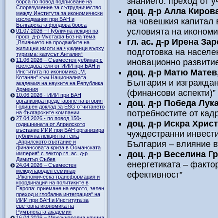
знанието: преход от у
борса по повод подписване на
Споразумение за сътрудничество
доц. д-р Алла Киров
между Института за икономически
изследвания при БАН и
на човешкия капитал 
Българската фондова борса
условията на икономик
01.07.2026 – Публична лекция на
проф. д-р Мустафа Боз на тема
гл. ас. д-р Ирена За
„Влиянието на продажбите на
жилищни имоти на чужденци върху
подготовка на населе
туризма: казусът Анталия“
11.06.2026 – Съвместен уебинар с
иновационно развити
изследователи от ИИИ при БАН и
доц. д-р Матю Матев
Института по икономика „М.
Котанян“ към Националната
България и изграждан
академия на науките на Република
Армения
(финансови аспекти)”
10.06.2026 - ИИИ при БАН
организира представяне на втория
доц. д-р Победа Лук
Годишен доклад за ESG отчитането
потребностите от кад
на българските компании
27.04.2026 - по повод 150-
доц. д-р Искра Хрис
годишнината от Априлското
въстание ИИИ при БАН организира
чуждестранни инвест
публична лекция на тема
„Априлското въстание и
България – влияние в
финансовата криза в Османската
доц. д-р Веселина Г
империя“ с лектор гл. ас. д-р
Димитър Събев
енергетиката – факто
24.04.2026 – Съвместен
международен семинар
ефективност”
„Икономическа трансформация и
координация на политиките в
Европа: приемане на еврото, зелен
преход и глобална интеграция“ на
ИИИ при БАН и Института за
световна икономика на
Румънската академия
16.04.2026 – Международна научна