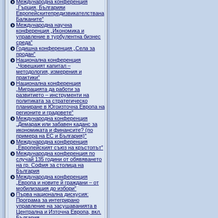
Международна конференция
„Гърция, Българияи
Европейскитепредизвикателствана
Балканите”
Международна научна
конференция „Икономика и
управление в турбулентна бизнес
среда”
Годишна конференция „Селa за
продан”
Национална конференция
„Човешкият капитал –
методология, измерения и
практики”
Национална конференция
„Миграцията да работи за
развитието – инструменти на
политиката за стратегическо
планиране в Югоизточна Европа на
регионите и градовете”
Международна конференция
„Демараж или забавен каданс за
икономиката и финансите? (по
примера на ЕС и България)"
Международна конференция
„Европейският съюз на кръстопът”
Международна конференция по
случай 135 години от обявяването
на гр. София за столица на
България
Международна конференция
„Европа и новите й граждани – от
мобилизация до избори”
Първа национална дискусия:
Програма за интегрирано
управление на засушаванията в
Централна и Източна Европа, вкл.
България