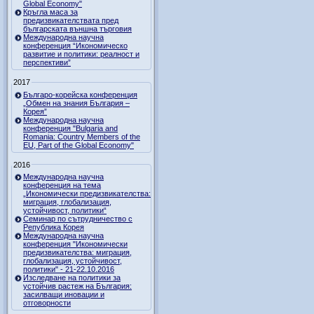
Global Economy"
Кръгла маса за
предизвикателствата пред
българската външна търговия
Международна научна
конференция “Икономическо
развитие и политики: реалност и
перспективи”
2017
Българо-корейска конференция
„Обмен на знания България –
Корея”
Международна научна
конференция "Bulgaria and
Romania: Country Members of the
EU, Part of the Global Economy"
2016
Международна научна
конференция на тема
„Икономически предизвикателства:
миграция, глобализация,
устойчивост, политики“
Семинар по сътрудничество с
Република Корея
Международна научна
конференция "Икономически
предизвикателства: миграция,
глобализация, устойчивост,
политики" - 21-22.10.2016
Изследване на политики за
устойчив растеж на България:
засилващи иновации и
отговорности