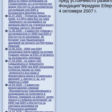
пред устойчивото развит
борса по повод подписване на
Споразумение за сътрудничество
Фондация”Фридрих Еберт
между Института за икономически
изследвания при БАН и
4 октомври 2007 г.
Българската фондова борса
01.07.2026 – Публична лекция на
проф. д-р Мустафа Боз на тема
„Влиянието на продажбите на
жилищни имоти на чужденци върху
туризма: казусът Анталия“
11.06.2026 – Съвместен уебинар с
изследователи от ИИИ при БАН и
Института по икономика „М.
Котанян“ към Националната
академия на науките на Република
Армения
10.06.2026 - ИИИ при БАН
организира представяне на втория
Годишен доклад за ESG отчитането
на българските компании
27.04.2026 - по повод 150-
годишнината от Априлското
въстание ИИИ при БАН организира
публична лекция на тема
„Априлското въстание и
финансовата криза в Османската
империя“ с лектор гл. ас. д-р
Димитър Събев
24.04.2026 – Съвместен
международен семинар
„Икономическа трансформация и
координация на политиките в
Европа: приемане на еврото, зелен
преход и глобална интеграция“ на
ИИИ при БАН и Института за
световна икономика на
Румънската академия
16.04.2026 – Международна научна