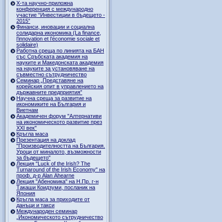
Х-та научно-приложна
конференция с международно
участие “Инвестиции в бъдещето -
2015”
Финанси, иновации и социална
солидарна икономика (La finance,
l’innovation et l’économie sociale et
solidaire)
Работна среща по линията на БАН
със Сръбската академия на
науките и Македонската академия
на науките за установяване на
съвместно сътрудничество
Семинар „Представяне на
корейския опит в управлението на
държавните предприятия”
Научна среща за развитие на
икономиките на България и
Виетнам
Академичен форум "Алтернативи
на икономическото развитие през
XXI век"
Кръгла маса
Презентация на доклад
"Производителността на България.
Уроци от миналото, възможности
за бъдещето"
Лекция "Luck of the Irish? The
Turnaround of the Irish Economy" на
проф. д-р Alan Ahearne
Лекция "Абеномика" на Н.Пр. г-н
Такаши Коидзуми, посланик на
Япония
Кръгла маса за приходите от
данъци и такси
Международен семинар
„Икономическото сътрудничество