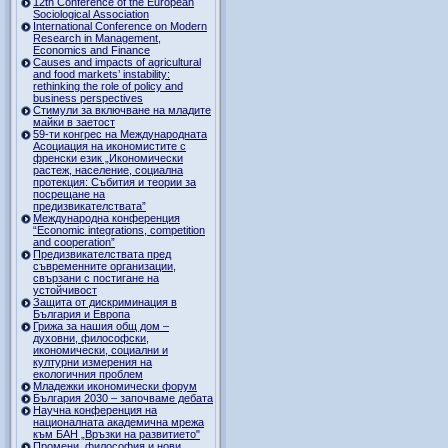
12th Conference of the European
Sociological Association
International Conference on Modern
Research in Management,
Economics and Finance
Causes and impacts of agricultural
and food markets’ instability:
rethinking the role of policy and
business perspectives
Стимули за включване на младите
майки в заетост
59-ти конгрес на Международната
Асоциация на икономистите с
френски език „Икономически
растеж, население, социална
протекция: Събития и теории за
посрещане на
предизвикателствата”
Международна конференция
“Economic integrations, competition
and cooperation”
Предизвикателствата пред
съвременните организации,
свързани с постигане на
устойчивост
Защита от дискриминация в
България и Европа
Грижа за нашия общ дом –
духовни, философски,
икономически, социални и
културни измерения на
екологичния проблем
Младежки икономически форум
България 2030 – започваме дебата
Научна конференция на
националната академична мрежа
към БАН „Връзки на развитието"
Промени, философия и нови