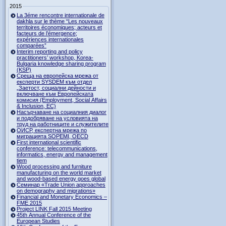
2015
La 3éme rencontre internationale de
dakhla sur le thème “Les nouveaux
territoires économiques; acteurs et
facteurs de l’émergence;
expériences internationales
comparées”
Interim reporting and policy
practitioners’ workshop, Korea-
Bulgaria knowledge sharing program
(KSP)
Среща на европейска мрежа от
експерти SYSDEM към отдел
„Заетост, социални дейности и
включване към Европейската
комисия (Employment, Social Affairs
& Inclusion, ЕС)
Насърчаване на социалния диалог
и подобряване на условията на
труд на работниците и служителите
ОИСР, експертна мрежа по
миграцията SOPEMI, OECD
First international scientific
conference: telecommunications,
informatics, energy and management
tiem
Wood processing and furniture
manufacturing on the world market
and wood-based energy goes global
Семинар «Trade Union approaches
on demography and migrations»
Financial and Monetary Economics –
FME 2015
Project LINK Fall 2015 Meeting
45th Annual Conference of the
European Studies