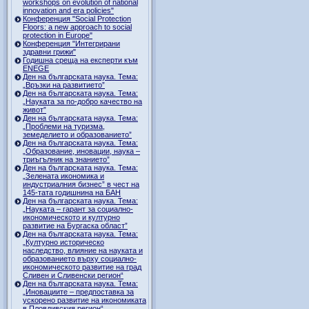
workshops on evolution of national
innovation and era policies"
Конференция "Social Protection
Floors: a new approach to social
protection in Europe"
Конференция "Интегрирани
здравни грижи"
Годишна среща на експерти към
ENEGE
Ден на българската наука. Тема:
„Връзки на развитието”
Ден на българската наука. Тема:
„Науката за по-добро качество на
живот”
Ден на българската наука. Тема:
„Проблеми на туризма,
земеделието и образованието”
Ден на българската наука. Тема:
„Образование, иновации, наука –
триъгълник на знанието”
Ден на българската наука. Тема:
„Зелената икономика и
индустриалния бизнес” в чест на
145-тата годишнина на БАН
Ден на българската наука. Тема:
„Науката – гарант за социално-
икономическото и културно
развитие на Бургаска област”
Ден на българската наука. Тема:
„Културно историческо
наследство, влияние на науката и
образованието върху социално-
икономическото развитие на град
Сливен и Сливенски регион“
Ден на българската наука. Тема:
„Иновациите – предпоставка за
ускорено развитие на икономиката
в Пловдивския регион“