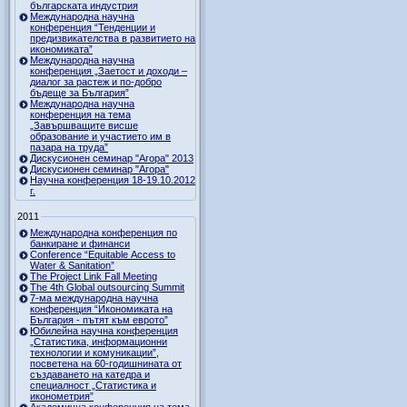
българската индустрия
Международна научна
конференция “Тенденции и
предизвикателства в развитието на
икономиката”
Международна научна
конференция „Заетост и доходи –
диалог за растеж и по-добро
бъдеще за България”
Международна научна
конференция на тема
„Завършващите висше
образование и участието им в
пазара на труда”
Дискусионен семинар "Агора" 2013
Дискусионен семинар "Агора"
Научна конференция 18-19.10.2012
г.
2011
Международна конференция по
банкиране и финанси
Conference “Equitable Access to
Water & Sanitation”
The Project Link Fall Meeting
The 4th Global outsourcing Summit
7-ма международна научна
конференция “Икономиката на
България - пътят към еврото”
Юбилейна научна конференция
„Статистика, информационни
технологии и комуникации”,
посветена на 60-годишнината от
създаването на катедра и
специалност „Статистика и
иконометрия”
Академична конференция на тема