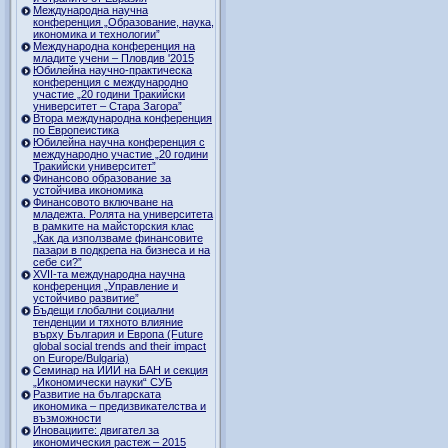
Международна научна
конференция „Образование, наука,
икономика и технологии”
Международна конференция на
младите учени – Пловдив '2015
Юбилейна научно-практическа
конференция с международно
участие „20 години Тракийски
университет – Стара Загора”
Втора международна конференция
по Европеистика
Юбилейна научна конференция с
международно участие „20 години
Тракийски университет”
Финансово образование за
устойчива икономика
Финансовото включване на
младежта. Ролята на университета
в рамките на майсторския клас
„Как да използваме финансовите
пазари в подкрепа на бизнеса и на
себе си?”
XVII-та международна научна
конференция „Управление и
устойчиво развитие”
Бъдещи глобални социални
тенденции и тяхното влияние
върху България и Европа (Future
global social trends and their impact
on Europe/Bulgaria)
Семинар на ИИИ на БАН и секция
„Икономически науки“ СУБ
Развитие на българската
икономика – предизвикателства и
възможности
Иновациите: двигател за
икономическия растеж – 2015