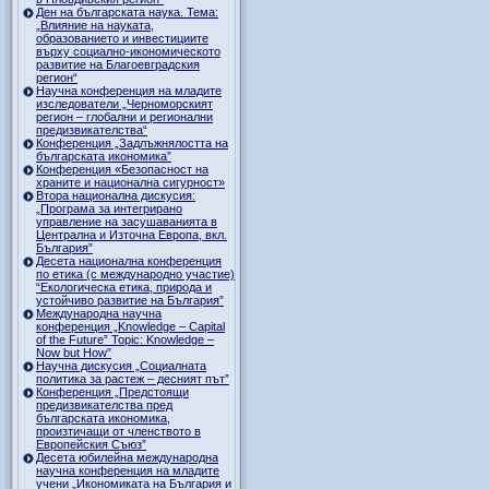
Ден на българската наука. Тема:
„Влияние на науката,
образованието и инвестициите
върху социално-икономическото
развитие на Благоевградския
регион“
Научна конференция на младите
изследователи „Черноморският
регион – глобални и регионални
предизвикателства“
Конференция „Задлъжнялостта на
българската икономика”
Конференция «Безопасност на
храните и национална сигурност»
Втора национална дискусия:
„Програма за интегрирано
управление на засушаванията в
Централна и Източна Европа, вкл.
България”
Десета национална конференция
по етика (с международно участие)
“Екологическа етика, природа и
устойчиво развитие на България”
Международна научна
конференция „Knowledge – Capital
of the Future” Topic: Knowledge –
Now but How”
Научна дискусия „Социалната
политика за растеж – десният път”
Конференция „Предстоящи
предизвикателства пред
българската икономика,
произтичащи от членството в
Европейския Съюз”
Десета юбилейна международна
научна конференция на младите
учени „Икономиката на България и