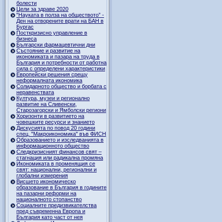
болести
Цели за здраве 2020
"Науката в полза на обществото” -
Ден на отворените врати на БАН в
Бургас
Посткризисно управление в
бизнеса
Български фармацевтични дни
Състояние и развитие на
икономиката и пазара на труда в
България и потребности от работна
сила с определени характеристики
Европейски решения срещу
неформалната икономика
Солидарното общество и борбата с
неравенствата
Култура, музеи и регионално
развитие на Сливенски,
Старозагорски и Ямболски региони
Хоризонти в развитието на
човешките ресурси и знанието
Дискусията по повод 20 години
спец. "Макроикономика" във ФИСН
Образованието и изследванията в
информационното общество
Следкризисният финансов свят –
стагнация или радикална промяна
Икономиката в променящия се
свят: национални, регионални и
глобални измерения
Висшето икономическо
образование в България в годините
на пазарни реформи на
националното стопанство
Социалните предизвикателства
пред съвременна Европа и
България като част от нея