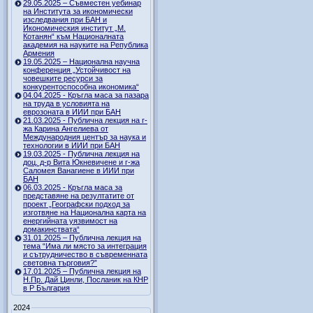
29.05.2025 – Съвместен уебинар
на Института за икономически
изследвания при БАН и
Икономическия институт „М.
Котанян“ към Националната
академия на науките на Република
Армения
19.05.2025 – Национална научна
конференция „Устойчивост на
човешките ресурси за
конкурентоспособна икономика“
04.04.2025 - Кръгла маса за пазара
на труда в условията на
еврозоната в ИИИ при БАН
21.03.2025 - Публична лекция на г-
жа Карина Ангелиева от
Международния център за наука и
технологии в ИИИ при БАН
19.03.2025 - Публична лекция на
доц. д-р Вита Юкневичене и г-жа
Саломея Ванагиене в ИИИ при
БАН
06.03.2025 - Кръгла маса за
представяне на резултатите от
проект „Географски подход за
изготвяне на Национална карта на
енергийната уязвимост на
домакинствата“
31.01.2025 – Публична лекция на
тема “Има ли място за интеграция
и сътрудничество в съвременната
световна търговия?”
17.01.2025 – Публична лекция на
Н.Пр. Дай Цинли, Посланик на КНР
в Р България
2024