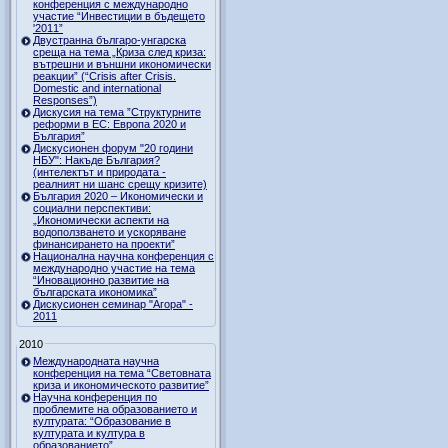
конференция с международно
участие “Инвестиции в бъдещето
'2011”
Двустранна българо-унгарска
среща на тема „Криза след криза:
вътрешни и външни икономически
реакции” (“Crisis after Crisis.
Domestic and international
Responses”)
Дискусия на тема ”Структурните
реформи в ЕС: Европа 2020 и
България”
Дискусионен форум "20 години
НБУ": Накъде България?
(интелектът и природата -
реалният ни шанс срещу кризите)
България 2020 – Икономически и
социални перспективи:
„Икономически аспекти на
водоползването и ускоряване
финансирането на проекти”
Национална научна конференция с
международно участие на тема
“Иновационно развитие на
българската икономика”
Дискусионен семинар "Агора" -
2011
2010
Международната научна
конференция на тема “Световната
криза и икономическото развитие”
Научна конференция по
проблемите на образованието и
културата: “Образование в
културата и култура в
образованието”