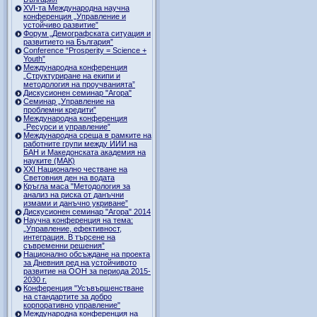
ХVI-та Международна научна
конференция „Управление и
устойчиво развитие”
Форум „Демографската ситуация и
развитието на България”
Conference “Prosperity = Science +
Youth”
Международна конференция
„Структуриране на екипи и
методология на проучванията”
Дискусионен семинар "Агора"
Семинар „Управление на
проблемни кредити”
Международна конференция
„Ресурси и управление”
Международна среща в рамките на
работните групи между ИИИ на
БАН и Македонската академия на
науките (МАК)
XXI Национално честване на
Световния ден на водата
Кръгла маса "Методология за
анализ на риска от данъчни
измами и данъчно укриване”
Дискусионен семинар "Агора" 2014
Научна конференция на тема:
„Управление, ефективност,
интеграция. В търсене на
съвременни решения”
Национално обсъждане на проекта
за Дневния ред на устойчивото
развитие на ООН за периода 2015-
2030 г.
Конференция "Усъвършенстване
на стандартите за добро
корпоративно управление"
Международна конференция на