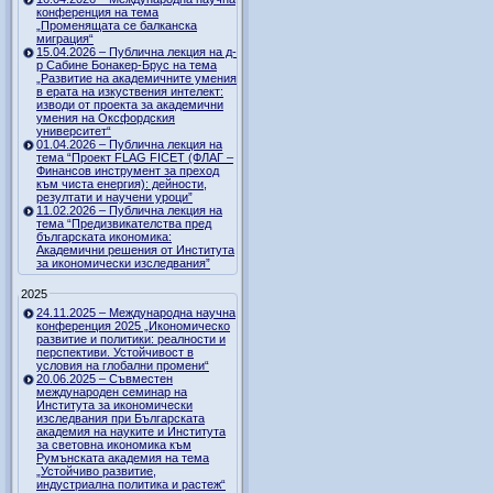
конференция на тема
„Променящата се балканска
миграция“
15.04.2026 – Публична лекция на д-
р Сабине Бонакер-Брус на тема
„Развитие на академичните умения
в ерата на изкуствения интелект:
изводи от проекта за академични
умения на Оксфордския
университет“
01.04.2026 – Публична лекция на
тема “Проект FLAG FICET (ФЛАГ –
Финансов инструмент за преход
към чиста енергия): дейности,
резултати и научени уроци”
11.02.2026 – Публична лекция на
тема “Предизвикателства пред
българската икономика:
Академични решения от Института
за икономически изследвания”
2025
24.11.2025 – Международна научна
конференция 2025 „Икономическо
развитие и политики: реалности и
перспективи. Устойчивост в
условия на глобални промени“
20.06.2025 – Съвместен
международен семинар на
Института за икономически
изследвания при Българската
академия на науките и Института
за световна икономика към
Румънската академия на тема
„Устойчиво развитие,
индустриална политика и растеж“