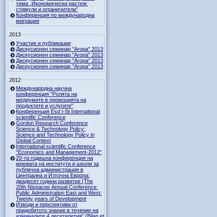
тема „Икономически растеж:
стимули и ограничители”
Конференция по международна
миграция
2013
Участие и публикации
Дискусионен семинар "Агора" 2013
Дискусионен семинар "Агора" 2013
Дискусионен семинар "Агора" 2013
Дискусионен семинар "Агора" 2013
2012
Международна научна
конференция “Ролята на
медиумите в промоцията на
продуктите и услугите"
Конференция Esd I-St International
scientific Conference
Gordon Research Сonference
Science & Technology Policy:
Science and Technology Policy in
Global Context
International scientific Conference
“Economics and Management-2012”
20-та годишна конференция на
мрежата на институти и школи за
публична администрация в
Централна и Източна Европа:
двадесет години развитие (The
20th Nispacee Annual Conference:
Public Administration East and West:
Twenty years of Development
Изводи и перспективи от
придобитото знание в течение на
изминалите 4 десетилетия” (Bilan et