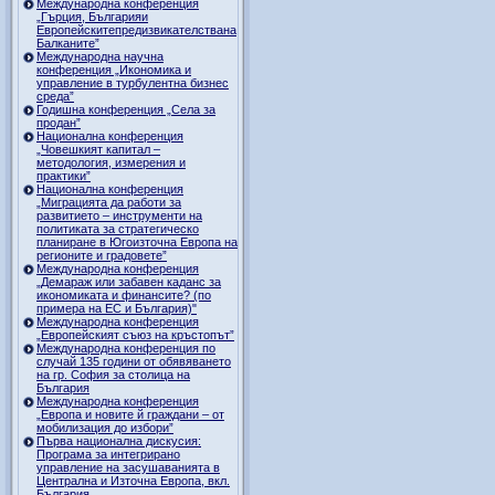
Международна конференция
„Гърция, Българияи
Европейскитепредизвикателствана
Балканите”
Международна научна
конференция „Икономика и
управление в турбулентна бизнес
среда”
Годишна конференция „Селa за
продан”
Национална конференция
„Човешкият капитал –
методология, измерения и
практики”
Национална конференция
„Миграцията да работи за
развитието – инструменти на
политиката за стратегическо
планиране в Югоизточна Европа на
регионите и градовете”
Международна конференция
„Демараж или забавен каданс за
икономиката и финансите? (по
примера на ЕС и България)"
Международна конференция
„Европейският съюз на кръстопът”
Международна конференция по
случай 135 години от обявяването
на гр. София за столица на
България
Международна конференция
„Европа и новите й граждани – от
мобилизация до избори”
Първа национална дискусия:
Програма за интегрирано
управление на засушаванията в
Централна и Източна Европа, вкл.
България