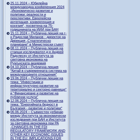
25.11.2024 – Юбилейна
международна конференция 2024
„Икономическо развитие и
политики: реалности и
перспективи. Европейска
интеграция, конвергенция и
кохезия“, посветена на 75-
годишнината на ИИИ при БАН
15.11.2024 – Публична лекция на г-
н Радослав Миланов - директор на
Дирекция „Стратегическо
планиране“ в Министерски съвет
08.11.2024 – Публична лекция на
старши изследовател д-р Андрей
Радулеску от Института за
световна икономика на
Румънската академия
04.10.2024 – Публична лекция
“Китай в съвременната система на
международните отношения”
19.06.2024 – Публични лекции на
тема: “Инвестиции и
инфраструктурно развитие на
териториално и секторно равнище”
и “Финансиране и развитие на
публични услуги”
12.06.2024 – Публична лекция на
тема: "Енергийната бедност в
България - развитие и политики"
06.06.2024 – Съвместен уебинар
между Института за икономически
изследвания при БАН и Института
за световна икономика при РА
„CHANGES IN THE FDI
REGULATORY FRAMEWORK AND
OTHER KEY ECONOMIC ISSUES
IN THE EU: IMPLICATIONS FOR