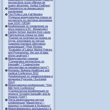
perspectives d’une réflexion de
quatre décennies, Institut Cedimes)
Приоритети на финансовото
изключване
The Project Link Fall Meeting
(Годишна международна среща на
експертите по световна икономика
към ООН / DESA)
Конференция по управление на
мега-проекти в ЕС, Megaproject
training School, learning from cases
Партньорска среща на тема
“Оценки на политики на пазара на
труда: използване на текуща
(административна обективна)
информация” (Peer Review:
“Evaluation of Labour Market Policies
and Programmes: the use of data-
driven analyses”)
Международен семинар
“Comparative perspectives on
Inequality” (“Сравнителни
перспективи на неравенството”)
Romania / Bulgaria Healthcare and
medical Conference 2012
(Конференция по здравеопазване и
медицина Румъния / България
2012)
Международна конференция: “Gini:
Mid-Term Conference”
(Средносрочна Конференция по
проекта “Growing Inequality and its
Impacts (Gini)”)
Трета международна научна
конференция “Маркетингът –
реалност и проекции в бъдещето”
Междуфирмената задлъжнялост в