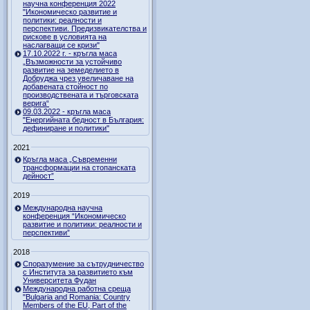
научна конференция 2022
"Икономическо развитие и
политики: реалности и
перспективи. Предизвикателства и
рискове в условията на
наслагващи се кризи"
17.10.2022 г. - кръгла маса
„Възможности за устойчиво
развитие на земеделието в
Добруджа чрез увеличаване на
добавената стойност по
производствената и търговската
верига“
09.03.2022 - кръгла маса
"Енергийната бедност в България:
дефиниране и политики"
2021
Кръгла маса „Съвременни
трансформации на стопанската
дейност”
2019
Международна научна
конференция “Икономическо
развитие и политики: реалности и
перспективи”
2018
Споразумение за сътрудничество
с Института за развитието към
Университета Фудан
Международна работна среща
"Bulgaria and Romania: Country
Members of the EU, Part of the