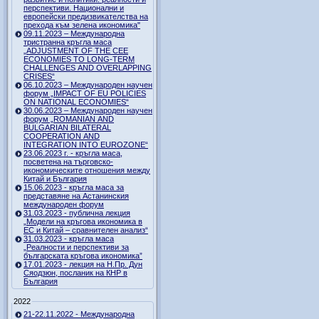
перспективи. Национални и
европейски предизвикателства на
прехода към зелена икономика"
09.11.2023 – Международна
тристранна кръгла маса
„ADJUSTMENT OF THE CEE
ECONOMIES TO LONG-TERM
CHALLENGES AND OVERLAPPING
CRISES“
06.10.2023 – Международен научен
форум „IMPACT OF EU POLICIES
ON NATIONAL ECONOMIES“
30.06.2023 – Международен научен
форум „ROMANIAN AND
BULGARIAN BILATERAL
COOPERATION AND
INTEGRATION INTO EUROZONE“
23.06.2023 г. - кръгла маса,
посветена на търговско-
икономическите отношения между
Китай и България
15.06.2023 - кръгла маса за
представяне на Астанинския
международен форум
31.03.2023 - публична лекция
„Модели на кръгова икономика в
ЕС и Китай – сравнителен анализ“
31.03.2023 - кръгла маса
„Реалности и перспективи за
българската кръгова икономика”
17.01.2023 - лекция на Н.Пр. Дун
Сяодзюн, посланик на КНР в
България
2022
21-22.11.2022 - Международна