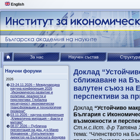
English
За нас
Научен състав
Структур
Доклад “Устойчив
Научни форуми
сближаване на Бъ
2026
23-24.11.2026 – Международна
валутен съюз на Е
научна конференция 2026
„Икономическо развитие и
перспективи за пр
политики: реалности и
перспективи. Глобална
несигурност, икономически
Доклад
“Устойчиво мак
трансформации и технологични
промени“
България с Икономичес
03.11.2026 - научна конференция
„Климатична миграция – факти и
възможности и перспек
митове“
08.07.2026 – Публична
Ст.н.с.ІІст. д-р Татяна
презентация на доц. д-р Маню
тема: “Членството на Бъ
Моравенов - Изпълнителен
директор на Българската фондова