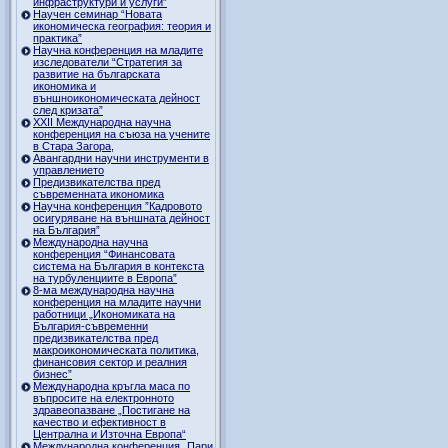
инфраструктури и услуги”
Научен семинар “Новата
икономическа география: теория и
практика”
Научна конференция на младите
изследователи “Стратегия за
развитие на българската
икономика и
външноикономическата дейност
след кризата”
ХХII Международна научна
конференция на съюза на учените
в Стара Загора,
Авангардни научни инструменти в
управлението
Предизвикателства пред
съвременната икономика
Научна конференция ”Кадровото
осигуряване на външната дейност
на България”
Международна научна
конференция “Финансовата
система на България в контекста
на турбуленциите в Европа”
8-ма международна научна
конференция на младите научни
работници „Икономиката на
България-съвременни
предизвикателства пред
макроикономическата политика,
финансовия сектор и реалния
бизнес”
Международна кръгла маса по
въпросите на електронното
здравеопазване „Постигане на
качество и ефективност в
Централна и Източна Европа“
Международна конференция „Пари