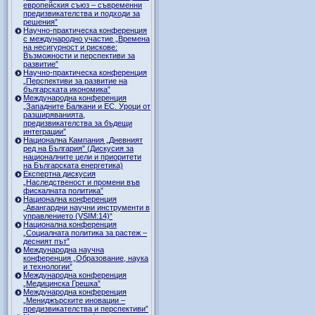
европейския съюз – съвременни
предизвикателства и подходи за
решения”
Научно-практическа конференция
с международно участие „Времена
на несигурност и рискове:
Възможности и перспективи за
развитие”
Научно-практическа конференция
„Перспективи за развитие на
българската икономика”
Международна конференция
„Западните Балкани и ЕС. Уроци от
разширяванията,
предизвикателства за бъдещи
интеграции”
Национална Кампания „Дневният
ред на България” (Дискусия за
националните цели и приоритети
на Българската енергетика)
Експертна дискусия
„Наследственост и промени във
фискалната политика”
Национална конференция
„Авангардни научни инструменти в
управлението (VSIM:14)“
Национална конференция
„Социалната политика за растеж –
десният път”
Международна научна
конференция „Образование, наука
и технологии”
Международна конференция
„Медицинска Грешка”
Международна конференция
„Мениджърските иновации –
предизвикателства и перспективи”