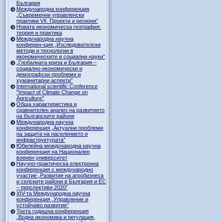
България
Международна конференция
„Съвременни управленски
практики VII. Проекти и региони”
Новата икономическа география:
теория и практика
Международна научна
конферен¬ция „Изследователски
методи и технологии в
икономическите и социални науки”
„Глобалната криза и България –
социално-икономически и
демографски проблеми и
хуманитарни аспекти”
International scientific Conference
"Impact of Climate Change on
Agriculture"
Обща характеристика и
сравнителен анализ на развитието
на българските райони
Международна научна
конференция „Актуални проблеми
на защита на населението и
инфраструктурата”
Юбилейна международна научна
конференция на Национален
военен университет
Научно-практическа електронна
конференция с международно
участие „Развитие на агробизнеса
и селските райони в България и ЕС
– перспективи 2020”
XIV-та Международна научна
конференция „Управление и
устойчиво развитие”
Трета годишна конференция
„Водна икономика и регулация,