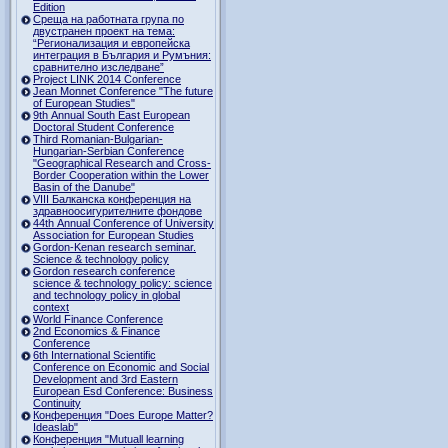
Edition
Среща на работната група по
двустранен проект на тема:
“Регионализация и европейска
интеграция в България и Румъния:
сравнително изследване”
Project LINK 2014 Conference
Jean Monnet Conference "The future
of European Studies"
9th Annual South East European
Doctoral Student Conference
Third Romanian-Bulgarian-
Hungarian-Serbian Conference
"Geographical Research and Cross-
Border Cooperation within the Lower
Basin of the Danube"
VIII Балканска конференция на
здравноосигурителните фондове
44th Annual Conference of University
Association for European Studies
Gordon-Kenan research seminar.
Science & technology policy
Gordon research сonference
science & technology policy: science
and technology policy in global
context
World Finance Conference
2nd Economics & Finance
Conference
6th International Scientific
Conference оn Economic and Social
Development and 3rd Eastern
European Esd Conference: Business
Continuity
Конференция "Does Europe Matter?
Ideaslab"
Конференция "Mutuall learning