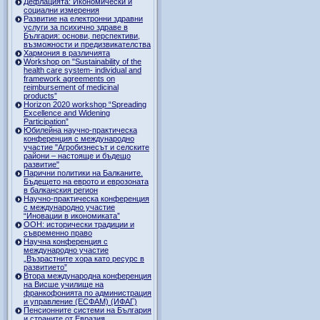
Дефлацията: Икономически и
социални измерения
Развитие на електронни здравни
услуги за психично здраве в
България: основи, перспективи,
възможности и предизвикателства
Хармония в различията
Workshop on "Sustainability of the
health care system- individual and
framework agreements on
reimbursement of medicinal
products”
Horizon 2020 workshop “Spreading
Excellence and Widening
Participation”
Юбилейна научно-практическа
конференция с международно
участие "Агробизнесът и селските
райони – настояще и бъдещо
развитие"
Парични политики на Балканите.
Бъдещето на еврото и еврозоната
в балканския регион
Научно-практическа конференция
с международно участие
“Иновации в икономиката”
ООН: исторически традиции и
съвременно право
Научна конференция с
международно участие
„Възрастните хора като ресурс в
развитието”
Втора международна конференция
на Висше училище на
франкофонията по администрация
и управление (ЕСФАМ) (ИФАГ)
Пенсионните системи на България
и страните от Евразия