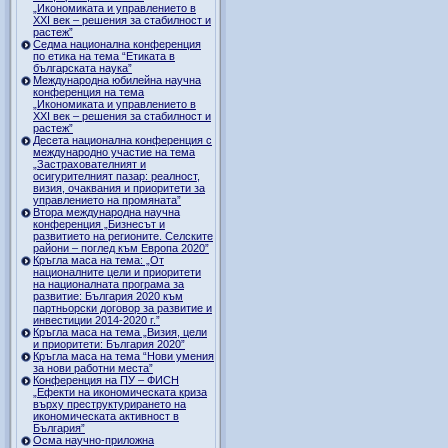
„Икономиката и управлението в
ХХI век – решения за стабилност и
растеж”
Седма национална конференция
по етика на тема “Етиката в
българската наука”
Международна юбилейна научна
конференция на тема
„Икономиката и управлението в
ХХI век – решения за стабилност и
растеж”
Десета национална конференция с
международно участие на тема
„Застрахователният и
осигурителният пазар: реалност,
визия, очаквания и приоритети за
управлението на промяната”
Втора международна научна
конференция „Бизнесът и
развитието на регионите. Селските
райони – поглед към Европа 2020”
Кръгла маса на тема: „От
националните цели и приоритети
на националната програма за
развитие: България 2020 към
партньорски договор за развитие и
инвестиции 2014-2020 г.”
Кръгла маса на тема „Визия, цели
и приоритети: България 2020”
Кръгла маса на тема “Нови умения
за нови работни места”
Конференция на ПУ – ФИСН
„Ефекти на икономическата криза
върху преструктурирането на
икономическата активност в
България”
Осма научно-приложна