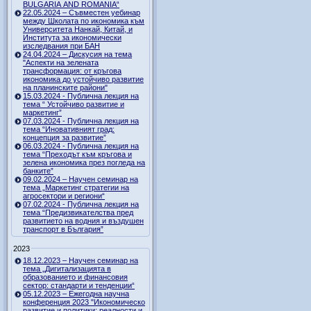
BULGARIA AND ROMANIA“
22.05.2024 – Съвместен уебинар
между Школата по икономика към
Университета Нанкай, Китай, и
Института за икономически
изследвания при БАН
24.04.2024 – Дискусия на тема
"Аспекти на зелената
трансформация: от кръгова
икономика до устойчиво развитие
на планинските райони"
15.03.2024 - Публична лекция на
тема “ Устойчиво развитие и
маркетинг”
07.03.2024 - Публична лекция на
тема “Иновативният град:
концепция за развитие”
06.03.2024 - Публична лекция на
тема “Преходът към кръгова и
зелена икономика през погледа на
банките”
09.02.2024 – Научен семинар на
тема „Маркетинг стратегии на
агросектори и региони“
07.02.2024 - Публична лекция на
тема “Предизвикателства пред
развитието на водния и въздушен
транспорт в България”
2023
18.12.2023 – Научен семинар на
тема „Дигитализацията в
образованието и финансовия
сектор: стандарти и тенденции“
05.12.2023 – Ежегодна научна
конференция 2023 "Икономическо
развитие и политики: реалности и