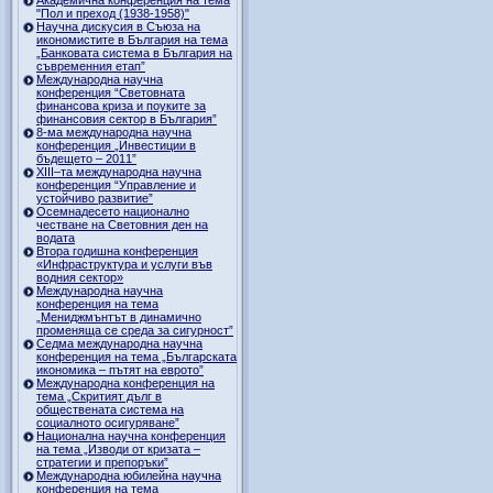
"Пол и преход (1938-1958)"
Научна дискусия в Съюза на
икономистите в България на тема
„Банковата система в България на
съвременния етап”
Международна научна
конференция “Световната
финансова криза и поуките за
финансовия сектор в България”
8-ма международна научна
конференция „Инвестиции в
бъдещето – 2011”
ХІІІ–та международна научна
конференция “Управление и
устойчиво развитие”
Осемнадесето национално
честване на Световния ден на
водата
Втора годишна конференция
«Инфраструктура и услуги във
водния сектор»
Международна научна
конференция на тема
„Мениджмънтът в динамично
променяща се среда за сигурност”
Седма международна научна
конференция на тема „Българската
икономика – пътят на еврото”
Международна конференция на
тема „Скритият дълг в
обществената система на
социалното осигуряване”
Национална научна конференция
на тема „Изводи от кризата –
стратегии и препоръки”
Международна юбилейна научна
конференция на тема