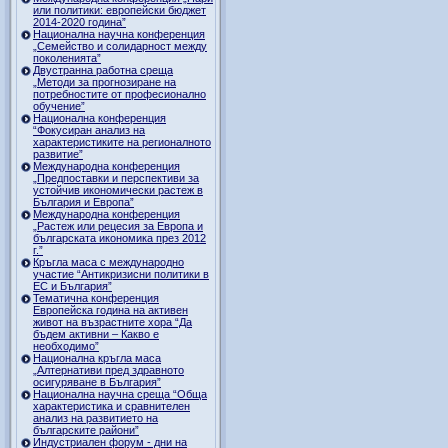
или политики: европейски бюджет
2014-2020 година”
Национална научна конференция
„Семейство и солидарност между
поколенията”
Двустранна работна среща
„Методи за прогнозиране на
потребностите от професионално
обучение”
Национална конференция
“Фокусиран анализ на
характеристиките на регионалното
развитие”
Международна конференция
„Предпоставки и перспективи за
устойчив икономически растеж в
България и Европа”
Международна конференция
„Растеж или рецесия за Европа и
българската икономика през 2012
г.”
Кръгла маса с международно
участие “Антикризисни политики в
ЕС и България”
Тематична конференция
Европейска година на активен
живот на възрастните хора “Да
бъдем активни – Какво е
необходимо”
Национална кръгла маса
„Алтернативи пред здравното
осигуряване в България”
Национална научна среща “Обща
характеристика и сравнителен
анализ на развитието на
българските райони”
Индустриален форум - дни на