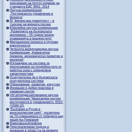
изисквания на петото издание на
стандарта БДС 9001: 2014
Научна конференция
„Посткризисно управление в
бизнеса“
БГ Финансова грамотност – в
търсене на вярната посока
Юбилейна научна конференция
„Развитието на българската
икономика – 25 години между
очакванията и реалностите"
Миграционни процеси и групови
идентичности
Четвърта международна научна
конференция „Климатични
промени, икономическо развитие и
екология”
Изграждане на система за
прогнозиране на потребностите от
работна сила с определени
характеристики
Осигурителна ли е българската
осигурителна система
Образование, развитие, изкуство
Иновации и добри практики в
здравния сектор
VIII интердисциплинарна научна
конференция "Авангардни научни
инструменти в управлението ‘2015”
(VSIM:15)
"България и Русия в
многополюсния свят”, посветена
на 70 годишнината от победата над
нацистка Германия
Rationaluseofmedicine
Персонализиран подход и
иновации в областта на редките