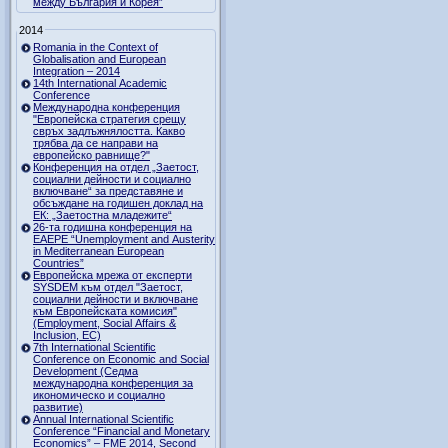
между България и Корея”
2014
Romania in the Context of
Globalisation and European
Integration – 2014
14th International Academic
Conference
Международна конференция
"Европейска стратегия срещу
свръх задлъжнялостта. Какво
трябва да се направи на
европейско равнище?"
Конференция на отдел „Заетост,
социални дейности и социално
включване“ за представяне и
обсъждане на годишен доклад на
ЕК: „Заетостна младежите“
26-та годишна конференция на
EAEPE “Unemployment and Austerity
in Mediterranean European
Countries”
Eвропейска мрежа от експерти
SYSDEM към отдел "Заетост,
социални дейности и включване
към Европейската комисия"
(Employment, Social Affairs &
Inclusion, ЕС)
7th International Scientific
Conference on Economic and Social
Development (Седма
международна конференция за
икономическо и социално
развитие)
Annual International Scientific
Conference “Financial and Monetary
Economics” – FME 2014, Second