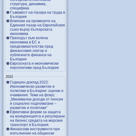
структура, динамика,
специфика
Гъвкавост на пазара на труда в
България
Влияние на промените на
Единния пазар на Европейския
съюз върху българската
икономика
Преходът към зелена
икономика в ЕС и
предизвикателства пред
финансовия сектор и
публичните финанси на
България
Еврозоната и икономически
перспективи пред България
2022
Годишен доклад 2022:
Икономическо развитие и
политики в България: оценки и
очаквания. Тема на фокус
„Минимални доходи от пенсии
и социално подпомагане –
развитие и политики“
Ефективни форми за защита
на конкуренцията и регулиране
на бизнес средата на морския
транспорт в България
Финансови инструменти при
изпълнение на общински