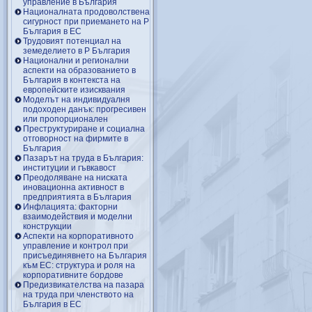
управление в България
Националната продоволствена
сигурност при приемането на Р
България в ЕС
Трудовият потенциал на
земеделието в Р България
Национални и регионални
аспекти на образованието в
България в контекста на
европейските изисквания
Моделът на индивидуалня
подоходен данък: прогресивен
или пропорционален
Преструктуриране и социална
отговорност на фирмите в
България
Пазарът на труда в България:
институции и гъвкавост
Преодоляване на ниската
иновационна активност в
предприятията в България
Инфлацията: факторни
взаимодействия и моделни
конструкции
Аспекти на корпоративното
управление и контрол при
присъединявнето на България
към ЕС: структура и роля на
корпоративните бордове
Предизвикателства на пазара
на труда при членството на
България в ЕС