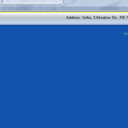
Address: Sofia, 3 Aksakov Str., PB 
Cr