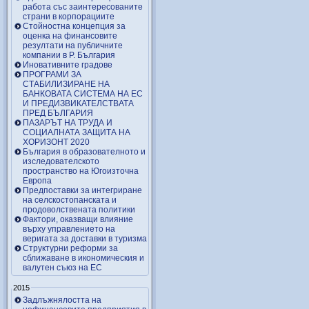
работа със заинтересованите
страни в корпорациите
Стойностна концепция за
оценка на финансовите
резултати на публичните
компании в Р. България
Иновативните градове
ПРОГРАМИ ЗА
СТАБИЛИЗИРАНЕ НА
БАНКОВАТА СИСТЕМА НА ЕС
И ПРЕДИЗВИКАТЕЛСТВАТА
ПРЕД БЪЛГАРИЯ
ПАЗАРЪТ НА ТРУДА И
СОЦИАЛНАТА ЗАЩИТА НА
ХОРИЗОНТ 2020
България в образователното и
изследователското
пространство на Югоизточна
Европа
Предпоставки за интегриране
на селскостопанската и
продоволствената политики
Фактори, оказващи влияние
върху управлението на
веригата за доставки в туризма
Структурни реформи за
сближаване в икономическия и
валутен съюз на ЕС
2015
Задлъжнялостта на