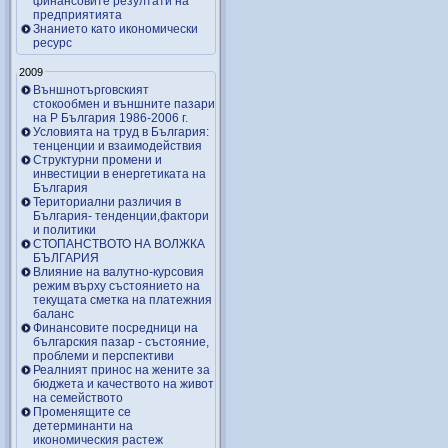
финансовите резултати на
предприятията
Знанието като икономически
ресурс
2009
Външнотърговският
стокообмен и външните пазари
на Р България 1986-2006 г.
Условията на труд в България:
тенценции и взаимодействия
Структурни промени и
инвестиции в енергетиката на
България
Териториални различия в
България- тенденции,фактори
и политики
СТОПАНСТВОТО НА ВОЛЖКА
БЪЛГАРИЯ
Влияние на валутно-курсовия
режим върху състоянието на
текущата сметка на платежния
баланс
Финансовите посредници на
българския пазар - състояние,
проблеми и перспективи
Реалният принос на жените за
бюджета и качеството на живот
на семейството
Променящите се
детерминанти на
икономическия растеж