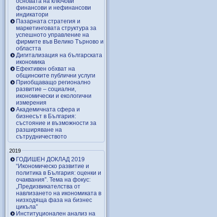
основата на ключови
финансови и нефинансови
индикатори
Пазарната стратегия и
маркетинговата структура за
успешното управление на
фирмите във Велико Търново и
областта
Дигитализация на българската
икономика
Ефективен обхват на
общинските публични услуги
Приобщаващо регионално
развитие – социални,
икономически и екологични
измерения
Академичната сфера и
бизнесът в България:
състояние и възможности за
разширяване на
сътрудничеството
2019
ГОДИШЕН ДОКЛАД 2019
“Икономическо развитие и
политика в България: оценки и
очаквания”. Тема на фокус:
„Предизвикателства от
навлизането на икономиката в
низходяща фаза на бизнес
цикъла”
Институционален анализ на