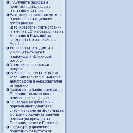
Публичните разходи и
политики на България в
европейски контекст
Адаптация на механизмите за
оценка на иновационния
потенциал на
източноевропейските страни-
членки на ЕС (на база опита на
България и Румъния) за
следвоенното развитие на
Украйна
Делегираните бюджети в
училищата-същност,
правомощия, финансови
ресурси
Маркетинг на човешките
ресурси
Влияние на COVID-19 върху
човешкия капитал в България:
демографски и образователни
измерения
Развитие на биоикономиката в
България - възможности и
регионални специфики
Прилагане на фискални и
парични инструменти за
стабилизиране на икономиката
в страни с различни парични
режими (на примера на
България, Чехия и Естония)
Структури, управление,
политики и резултати от