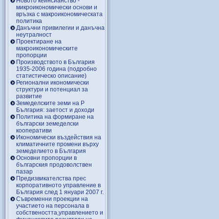
Новото кейнсианство -
микроикономически основи и
връзка с макроикономическата
политика
Данъчни привилегии и данъчна
неутралност
Проектиране на
макроикономическите
пропорции
Производството в България
1935-2006 година (подробно
статистическо описание)
Регионални икономически
структури и потенциал за
развитие
Земеделските земи на Р
България: заетост и доходи
Политика на формиране на
български земеделски
кооперативи
Икономически въздействия на
климатичните промени върху
земеделието в България
Основни пропорции в
българския продоволствен
пазар
Предизвикателства прес
корпоративното управление в
България след 1 януари 2007 г.
Съвременни проекции на
участието на персонала в
собствеността,управлението и