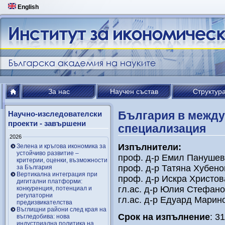
English
За нас
Научен състав
Структур
България в между
Научно-изследователски
проекти - завършени
специализация
2026
Изпълнители:
Зелена и кръгова икономика за
устойчиво развитие –
проф. д-р Емил Панушев
критерии, оценки, възможности
проф. д-р Татяна Хубен
за България
Вертикална интеграция при
проф. д-р Искра Христо
дигитални платформи:
гл.ас. д-р Юлия Стефан
конкуренция, потенциал и
регулаторни
гл.ас. д-р Едуард Марин
предизвикателства
Въглищни райони след края на
Срок на изпълнение
: 3
въгледобива: нова
индустриална политика на