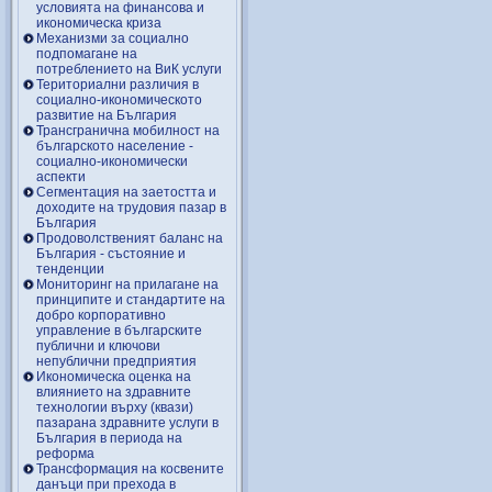
условията на финансова и
икономическа криза
Механизми за социално
подпомагане на
потреблението на ВиК услуги
Териториални различия в
социално-икономическото
развитие на България
Трансгранична мобилност на
българското население -
социално-икономически
аспекти
Сегментация на заетостта и
доходите на трудовия пазар в
България
Продоволственият баланс на
България - състояние и
тенденции
Мониторинг на прилагане на
принципите и стандартите на
добро корпоративно
управление в българските
публични и ключови
непублични предприятия
Икономическа оценка на
влиянието на здравните
технологии върху (квази)
пазарана здравните услуги в
България в периода на
реформа
Трансформация на косвените
данъци при прехода в