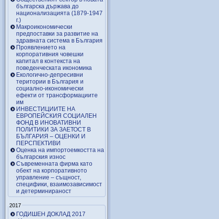
българска държава до
национализацията (1879-1947
г.)
Макроикономически
предпоставки за развитие на
здравната система в България
Проявлението на
корпоративния човешки
капитал в контекста на
поведенческата икономика
Екологично-депресивни
територии в България и
социално-икономически
ефекти от трансформациите
им
ИНВЕСТИЦИИТЕ НА
ЕВРОПЕЙСКИЯ СОЦИАЛЕН
ФОНД В ИНОВАТИВНИ
ПОЛИТИКИ ЗА ЗАЕТОСТ В
БЪЛГАРИЯ – OЦЕНКИ И
ПЕРСПЕКТИВИ
Оценка на импортоемкостта на
българския износ
Съвременната фирма като
обект на корпоративното
управление – същност,
специфики, взаимозависимост
и детерминираност
2017
ГОДИШЕН ДОКЛАД 2017