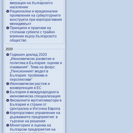
миграция на българското
население
Рационални и ирационални
проявления на субкултурните
конструкти при корпоративния
мениджмънт
Принципи и практики на
стопанки субекти с трайно
влияние върху българското
общество
2020
Годишен доклад 2020
„Икономическо развитие и
политика в България: оценки и
очаквания“. Тема на фокус:
„Пенсионният модел в
България: проблеми и
перспективи“
Икономически растеж и
конвергенция в ЕС
България в международната
икономическа специализация
Фискалните мултипликатори в
България и страни от
Централна и Източна Европа
Корпоративно управление на
държавните предприятия: в
търсене на решения
Мониторинг и оценка на
български предприятия на