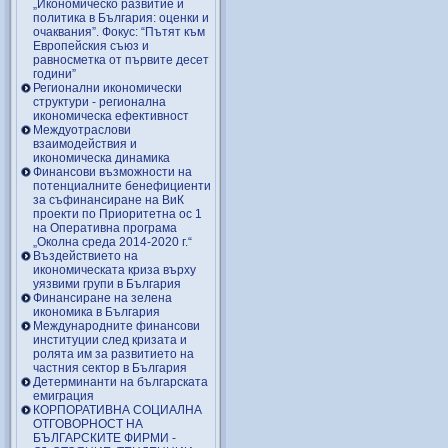
„Икономическо развитие и
политика в България: оценки и
очаквания”. Фокус: “Пътят към
Европейския съюз и
равносметка от първите десет
години”
Регионални икономически
структури - регионална
икономическа ефективност
Междуотраслови
взаимодействия и
икономическа динамика
Финансови възможности на
потенциалните бенефициенти
за съфинансиране на ВиК
проекти по Приоритетна ос 1
на Оперативна програма
„Околна среда 2014-2020 г.“
Въздействието на
икономическата криза върху
уязвими групи в България
Финансиране на зелена
икономика в България
Международните финансови
институции след кризата и
ролята им за развитието на
частния сектор в България
Детерминанти на българската
емиграция
КОРПОРАТИВНА СОЦИАЛНА
ОТГОВОРНОСТ НА
БЪЛГАРСКИТЕ ФИРМИ -