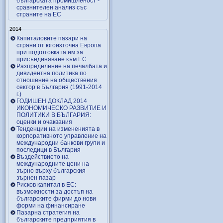
българската промишленост -
сравнителен анализ със
страните на ЕС
2014
Капиталовите пазари на
страни от югоизточна Европа
при подготовката им за
присъединяване към ЕС
Разпределение на печалбата и
дивидентна политика по
отношение на обществения
сектор в България (1991-2014
г.)
ГОДИШЕН ДОКЛАД 2014
ИКОНОМИЧЕСКО РАЗВИТИЕ И
ПОЛИТИКИ В БЪЛГАРИЯ:
оценки и очаквания
Тенденции на измененията в
корпоративното управление на
международни банкови групи и
последици в България
Въздействието на
международните цени на
зърно върху българския
зърнен пазар
Рисков капитал в ЕС:
възможности за достъп на
българските фирми до нови
форми на финансиране
Пазарна стратегия на
българските предприятия в