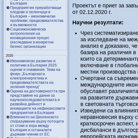
България
Проектът е приет за зав
Предприятия преработващи
от 02.12.2020 г.
плодове и зеленчуци в
България – икономически
проблеми, предизвикателства
Научни резултати:
и възможности
Социоикономическа
Чрез систематизиране
антропология на
иновационния процес
за изследване на ме
(изследване в конкретни
анализ е доказано, ч
бизнес организации
базира на различия в 
2025
които са детерминант
Икономическо развитие и
включване в глобални
политики в България 2025:
оценки и очаквания. Тема на
местни производства 
фокус „Българската
Очертани са съвремен
електроенергетика и
предизвикателствата на
международните икон
зеления преход“
обуславят различията
Оценка на достоверността при
представяне на данни за
на развитите държави
научноизследователската и
в световната търговс
развойна дейност и
иновациите на нефинансовите
Изведени са влияния
предприятия в България
неравновесия върху с
Влиянието на Шенгенското
споразумение върху потоците
краткосрочен аспект,
от стоки и хора между
дисбаланси в дългоср
България и останалите
държави членки от ЕС
европейската икономи