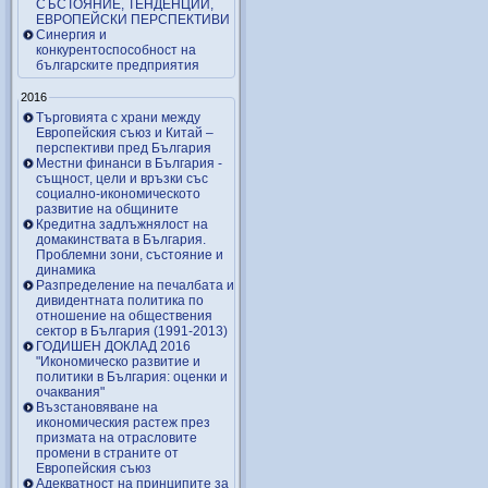
СЪСТОЯНИЕ, ТЕНДЕНЦИИ,
ЕВРОПЕЙСКИ ПЕРСПЕКТИВИ
Синергия и
конкурентоспособност на
българските предприятия
2016
Търговията с храни между
Европейския съюз и Китай –
перспективи пред България
Местни финанси в България -
същност, цели и връзки със
социално-икономическото
развитие на общините
Кредитна задлъжнялост на
домакинствата в България.
Проблемни зони, състояние и
динамика
Разпределение на печалбата и
дивидентната политика по
отношение на обществения
сектор в България (1991-2013)
ГОДИШЕН ДОКЛАД 2016
"Икономическо развитие и
политики в България: оценки и
очаквания"
Възстановяване на
икономическия растеж през
призмата на отрасловите
промени в страните от
Европейския съюз
Адекватност на принципите за