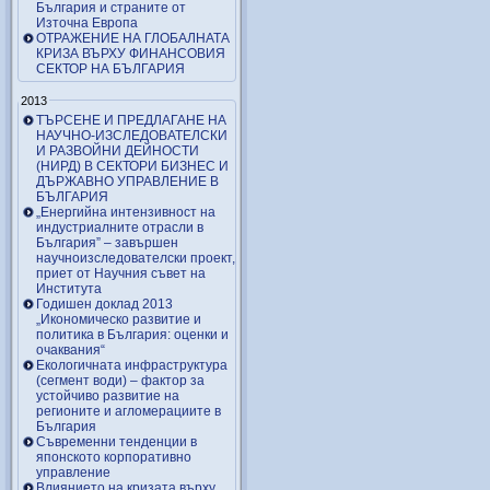
България и страните от
Източна Европа
ОТРАЖЕНИЕ НА ГЛОБАЛНАТА
КРИЗА ВЪРХУ ФИНАНСОВИЯ
СЕКТОР НА БЪЛГАРИЯ
2013
ТЪРСЕНЕ И ПРЕДЛАГАНЕ НА
НАУЧНО-ИЗСЛЕДОВАТЕЛСКИ
И РАЗВОЙНИ ДЕЙНОСТИ
(НИРД) В СЕКТОРИ БИЗНЕС И
ДЪРЖАВНО УПРАВЛЕНИЕ В
БЪЛГАРИЯ
„Енергийна интензивност на
индустриалните отрасли в
България” – завършен
научноизследователски проект,
приет от Научния съвет на
Института
Годишен доклад 2013
„Икономическо развитие и
политика в България: оценки и
очаквания“
Екологичната инфраструктура
(сегмент води) – фактор за
устойчиво развитие на
регионите и агломерациите в
България
Съвременни тенденции в
японското корпоративно
управление
Влиянието на кризата върху