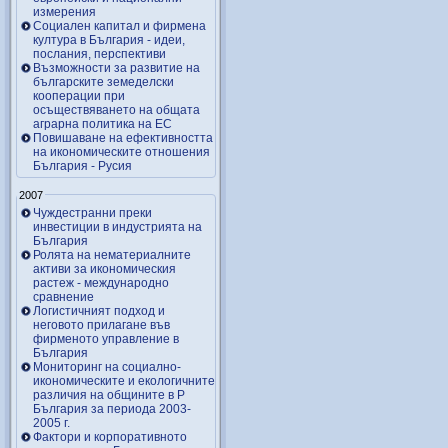
измерения
Социален капитал и фирмена
култура в България - идеи,
послания, перспективи
Възможности за развитие на
българските земеделски
кооперации при
осъществяването на общата
аграрна политика на ЕС
Повишаване на ефективността
на икономическите отношения
България - Русия
2007
Чуждестранни преки
инвестиции в индустрията на
България
Ролята на нематериалните
активи за икономическия
растеж - международно
сравнение
Логистичният подход и
неговото прилагане във
фирменото управление в
България
Мониторинг на социално-
икономическите и екологичните
различия на общините в Р
България за периода 2003-
2005 г.
Фактори и корпоративното