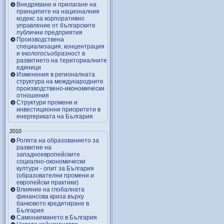
Внедряване и прилагане на
принципите на националния
кодекс за корпоративно
управление от българските
публични предприятия
Производствена
специализация, концентрация
и екологосъобразност в
развитието на териториалните
единици
Изменения в регионалната
структура на международните
производствено-икономически
отношения
Структури промени и
инвестиционни приоритети в
енергериката на България
2010
Ролята на образованието за
развитие на
западноевропейските
социално-окономически
култури - опит за България
(образователни промени и
европейски практики)
Влияние на глобалната
финансова криза върху
банковото кредитиране в
България
Самонаемането в България