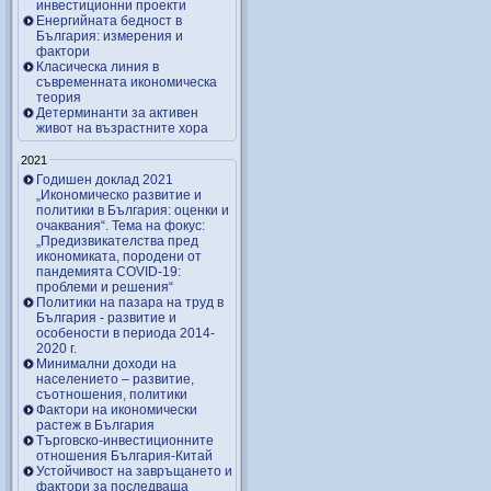
инвестиционни проекти
Енергийната бедност в
България: измерения и
фактори
Класическа линия в
съвременната икономическа
теория
Детерминанти за активен
живот на възрастните хора
2021
Годишен доклад 2021
„Икономическо развитие и
политики в България: оценки и
очаквания“. Тема на фокус:
„Предизвикателства пред
икономиката, породени от
пандемията COVID-19:
проблеми и решения“
Политики на пазара на труд в
България - развитие и
особености в периода 2014-
2020 г.
Минимални доходи на
населението – развитие,
съотношения, политики
Фактори на икономически
растеж в България
Търговско-инвестиционните
отношения България-Китай
Устойчивост на завръщането и
фактори за последваща