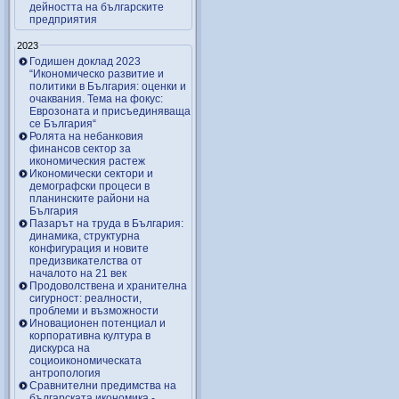
дейността на българските
предприятия
2023
Годишен доклад 2023
“Икономическо развитие и
политики в България: оценки и
очаквания. Тема на фокус:
Еврозоната и присъединяваща
се България“
Ролята на небанковия
финансов сектор за
икономическия растеж
Икономически сектори и
демографски процеси в
планинските райони на
България
Пазарът на труда в България:
динамика, структурна
конфигурация и новите
предизвикателства от
началото на 21 век
Продоволствена и хранителна
сигурност: реалности,
проблеми и възможности
Иновационен потенциал и
корпоративна култура в
дискурса на
социоикономическата
антропология
Сравнителни предимства на
българската икономика -