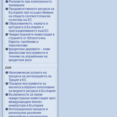
Рисковете при електронното
банкиране
Продоволствените ресурси на
България при осъществяване
на общата селскостопанска
политика на ЕС
Образованието, науката и
културата в България и
присъединяването към ЕС
Чуждестранните инвестиции в
страните от Югоизточна
Европа: проблеми и
перспективи
Кредитини деривати – нови
финансови инструменти и
техники за управление на
кредитния риск
2008
Икономически аспекти на
процеса на интеграцията на
Турция в ЕС
Пазарни инструменти за
екологосъобразно използване
на водните ресурси в България
Възможности за преки
чуждестранни инвестиции чрез
международни бизнес
инкубатори в България
Интеграционни процеси и
регионални различия-
европейски и национални