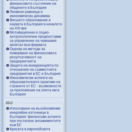
финансовото състояние на
общините в България
Лихвени равнища и
икономическа динамика
Висшето образование и
науката в България в началото
на ХХІ век
Мотивационни и социо-
антропологични предпоставки
за управление на човешкия
капитал във фирмата
Оценка на методи за
измерване на финансовата
резултативност на
предприятията
Защита на конкуренцията по
отношение на съвместните
предприятия в ЕС и България
Икономически аспекти на
образователните практики на
страните от ЕС - възможности
за приложение на опита им в
България
2012
Използване на възобновяеми
енергийни източници в
България: финансови аспекти
при постигане ангажиментите
към ЕС
Кризата в европейските