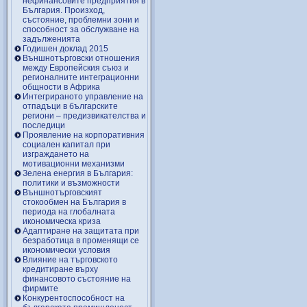
нефинансовите предприятия в
България. Произход,
състояние, проблемни зони и
способност за обслужване на
задълженията
Годишен доклад 2015
Външнотърговски отношения
между Европейския съюз и
регионалните интеграционни
общности в Африка
Интегрираното управление на
отпадъци в българските
региони – предизвикателства и
последици
Проявление на корпоративния
социален капитал при
изграждането на
мотивационни механизми
Зелена енергия в България:
политики и възможности
Външнотърговският
стокообмен на България в
периода на глобалната
икономическа криза
Адаптиране на защитата при
безработица в променящи се
икономически условия
Влияние на търговското
кредитиране върху
финансовото състояние на
фирмите
Конкурентоспособност на