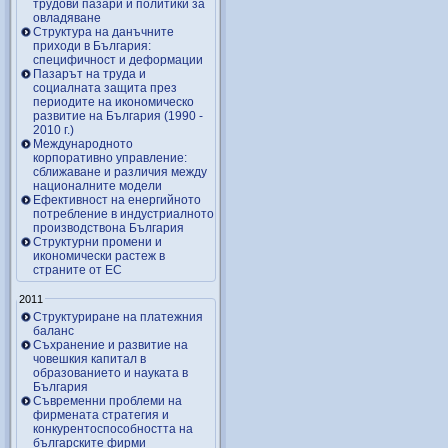
трудови пазари и политики за
овладяване
Структура на данъчните
приходи в България:
специфичност и деформации
Пазарът на труда и
социалната защита през
периодите на икономическо
развитие на България (1990 -
2010 г.)
Международното
корпоративно управление:
сближаване и различия между
националните модели
Ефективност на енергийното
потребление в индустриалното
производствона България
Структурни промени и
икономически растеж в
страните от ЕС
2011
Структуриране на платежния
баланс
Съхранение и развитие на
човешкия капитал в
образованието и науката в
България
Съвременни проблеми на
фирмената стратегия и
конкурентоспособността на
българските фирми