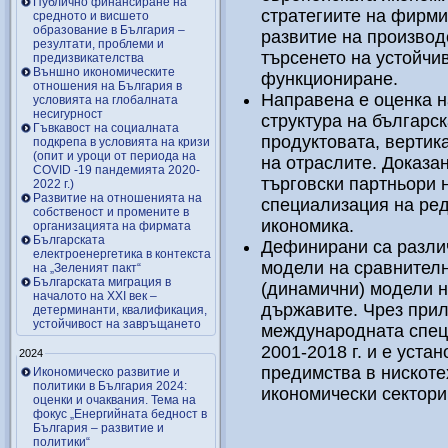
Публично финансиране на
стратегиите на фирми
средното и висшето
образование в България –
развитие на производ
резултати, проблеми и
търсенето на устойчи
предизвикателства
Външно икономическите
функциониране.
отношения на България в
Направена е оценка 
условията на глобалната
несигурност
структура на българс
Гъвкавост на социалната
продуктовата, верти
подкрепа в условията на кризи
(опит и уроци от периода на
на отраслите. Доказан
COVID -19 пандемията 2020-
търговски партньори 
2022 г.)
Развитие на отношенията на
специализация на ред
собственост и промените в
икономика.
организацията на фирмата
Българската
Дефинирани са различ
електроенергетика в контекста
модели на сравнител
на „Зеленият пакт“
Българската миграция в
(динамични) модели н
началото на ХХІ век –
държавите. Чрез прил
детерминанти, квалификация,
устойчивост на завръщането
международната спец
2001-2018 г. и е уста
2024
предимства в нискоте
Икономическо развитие и
политики в България 2024:
икономически сектори
оценки и очаквания. Тема на
фокус „Енергийната бедност в
България – развитие и
политики“