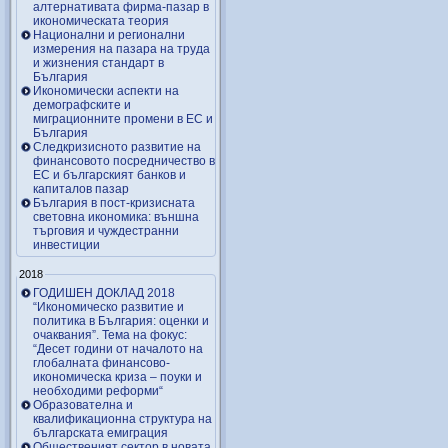
алтернативата фирма-пазар в
икономическата теория
Национални и регионални
измерения на пазара на труда
и жизнения стандарт в
България
Икономически аспекти на
демографските и
миграционните промени в ЕС и
България
Следкризисното развитие на
финансовото посредничество в
ЕС и българският банков и
капиталов пазар
България в пост-кризисната
световна икономика: външна
търговия и чуждестранни
инвестиции
2018
ГОДИШЕН ДОКЛАД 2018
“Икономическо развитие и
политика в България: оценки и
очаквания”. Тема на фокус:
“Десет години от началото на
глобалната финансово-
икономическа криза – поуки и
необходими реформи“
Образователна и
квалификационна структура на
българската емиграция
Общественият сектор в новата