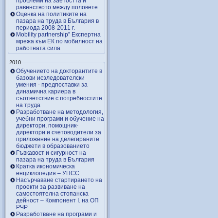
проблеми на заетостта и
равенството между половете
Оценка на политиките на
пазара на труда в България в
периода 2008-2011 г.
Mobility partnership” Експертна
мрежа към ЕК по мобилност на
работната сила
2010
Обучението на докторантите в
базови исзледователски
умения - предпоставки за
динамична кариера в
съответствие с потребностите
на труда
Разработване на методология,
учебни програми и обучение на
директори, помощник-
директори и счетоводители за
приложение на делегираните
бюджети в образованието
Гъвкавост и сигурност на
пазара на труда в България
Кратка икономическа
енциклопедия – УНСС
Насърчаване стартирането на
проекти за развиване на
самостоятелна стопанска
дейност – Компонент I. на ОП
РЧР
Разработване на програми и