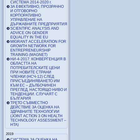
СИСТЕМА 2014-2020 г.
ЗА ЕФЕКТИВНО, ПРОЗРАЧНО
И ОТГОВОРНО
КОРПОРАТИВНО
УПРАВЛЕНИЕ НА
ДЪРЖАВНИТЕ ПРЕДПРИЯТИЯ
SCIENTIFIC ANALYSIS AND
ADVICE ON GENDER
EQUALITY IN THE EU
MIGRANT ACCELERATION FOR
GROWTH NETWORK FOR
ENTREPRENEURSHIP
TRAINING (MAGNET)
НИ-4-2017: КОНВЕРГЕНЦИЯ В
ОБЛАСТТА НА
ПОТРЕБИТЕЛСКИТЕ ЦЕНИ
ПРИ НОВИТЕ СТРАНИ
ЧЛЕНКИ (НСЧ-12) СЛЕД
ПРИСЪЕДИНЯВАНЕТО ИМ
КЪМ ЕС – ДЪЛБОЧИНЕН
ПРЕГЛЕД, НАСТОЯЩО НИВО И
ТЕНДЕНЦИИ. СЛУЧАЯТ С
БЪЛГАРИЯ
ТРЕТО СЪВМЕСТНО
ДЕЙСТВИЕ ЗА ОЦЕНКА НА
ЗДРАВНИТЕ ТЕХНОЛОГИИ
(JOINT ACTION 3 ON HEALTH
TECHNOLOGY ASSESSMENT –
HTA)
2019
СИСТЕМА ЗА ОЦЕНКА НА