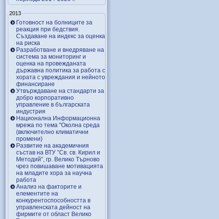
2013
Готовност на болниците за
реакция при бедствия.
Създаване на индекс за оценка
на риска
Разработване и внедряване на
система за мониторинг и
оценка на провежданата
държавна политика за работа с
хората с увреждания и нейното
финансиране
Утвърждаване на стандарти за
добро корпоративно
управление в българската
индустрия
Национална Информационна
мрежа по тема "Околна среда
(включително климатични
промени)
Развитие на академичния
състав на ВТУ ”Св. св. Кирил и
Методий”, гр. Велико Търново
чрез повишаване мотивацията
на младите хора за научна
работа
Анализ на факторите и
елементите на
конкурентоспособността в
управленската дейност на
фирмите от област Велико