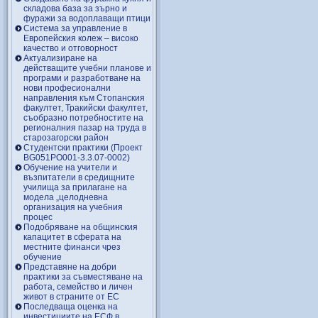
складова база за зърно и
фуражи за водоплаващи птици
Система за управление в
Европейския колеж – високо
качество и отговорност
Актуализиране на
действащите учебни планове и
програми и разработване на
нови професионални
направления към Стопанския
факултет, Тракийски факултет,
съобразно потребностите на
регионалния пазар на труда в
старозагорски район
Студентски практики (Проект
BG051PO001-3.3.07-0002)
Обучение на учители и
възпитатели в средищните
училища за прилагане на
модела „целодневна
организация на учебния
процес
Подобряване на общинския
капацитет в сферата на
местните финанси чрез
обучение
Представяне на добри
практики за съвместяване на
работа, семейство и личен
живот в страните от ЕС
Последваща оценка на
инвестициите на ЕСФ в