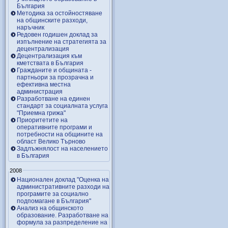
България
Методика за остойностяване
на общинските разходи,
наръчник
Редовен годишен доклад за
изпълнение на стратегията за
децентрализация
Децентрализация към
кметствата в България
Гражданите и общината -
партньори за прозрачна и
ефективна местна
администрация
Разработване на единен
стандарт за социалната услуга
"Приемна грижа"
Приоритетите на
оперативните програми и
потребности на общините на
област Велико Търново
Задлъжнялост на населението
в България
2008
Национален доклад "Оценка на
административните разходи на
програмите за социално
подпомагане в България"
Анализ на общинското
образование. Разработване на
формула за разпределение на