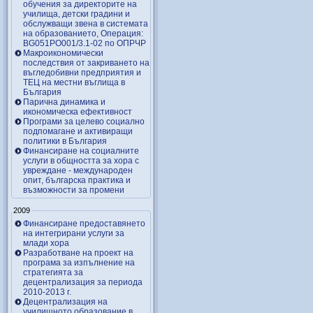
обучения за директорите на
училища, детски градини и
обслужващи звена в системата
на образованието, Операция:
BG051PO001/3.1-02 по ОПРЧР
Макроикономически
последствия от закриването на
въгледобивни предприятия и
ТЕЦ на местни въглища в
България
Парична динамика и
икономическа ефективност
Програми за целево социално
подпомагане и активиращи
политики в България
Финансиране на социалните
услуги в общността за хора с
увреждане - международен
опит, българска практика и
възможности за промени
2009
Финансиране предоставянето
на интегрирани услуги за
млади хора
Разработване на проект на
програма за изпълнение на
стратегията за
децентрализация за периода
2010-2013 г.
Децентрализация на
училищното образование в