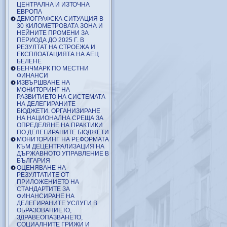
ЦЕНТРАЛНА И ИЗТОЧНА
ЕВРОПА
ДЕМОГРАФСКА СИТУАЦИЯ В
30 КИЛОМЕТРОВАТА ЗОНА И
НЕЙНИТЕ ПРОМЕНИ ЗА
ПЕРИОДА ДО 2025 Г. В
РЕЗУЛТАТ НА СТРОЕЖА И
ЕКСПЛОАТАЦИЯТА НА АЕЦ
БЕЛЕНЕ
БЕНЧМАРК ПО МЕСТНИ
ФИНАНСИ
ИЗВЪРШВАНЕ НА
МОНИТОРИНГ НА
РАЗВИТИЕТО НА СИСТЕМАТА
НА ДЕЛЕГИРАНИТЕ
БЮДЖЕТИ. ОРГАНИЗИРАНЕ
НА НАЦИОНАЛНА СРЕЩА ЗА
ОПРЕДЕЛЯНЕ НА ПРАКТИКИ
ПО ДЕЛЕГИРАНИТЕ БЮДЖЕТИ
МОНИТОРИНГ НА РЕФОРМАТА
КЪМ ДЕЦЕНТРАЛИЗАЦИЯ НА
ДЪРЖАВНОТО УПРАВЛЕНИЕ В
БЪЛГАРИЯ
ОЦЕНЯВАНЕ НА
РЕЗУЛТАТИТЕ ОТ
ПРИЛОЖЕНИЕТО НА
СТАНДАРТИТЕ ЗА
ФИНАНСИРАНЕ НА
ДЕЛЕГИРАНИТЕ УСЛУГИ В
ОБРАЗОВАНИЕТО,
ЗДРАВЕОПАЗВАНЕТО,
СОЦИАЛНИТЕ ГРИЖИ И