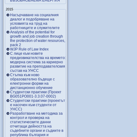
ВЪЗОБНОВЯЕМА ЕНЕРГИЯ
2015
Насърчаване на социалния
диалог и подобряване на
условията на труд на
работниците и служителите
Analysis of the potential for
growth and job creation through
the protection of water resources,
pack 2
WJP Rule of Law Index
С лице към новите
предизвикателства на времето:
модерна система за кариерно
развитие на преподавателския
състав на УНСС
Стъпка към ново
образователно бъдеще с
електронни форми на
дистанционно обучение
Студентски практики (Проект
BG051PO001-3.3.07-0002)
Студентски практики (проектът
е насочен към студенти от
УНСС)
Разработване на методика за
контрол и проверка на
статистическите данни
отчитащи дейността на
съдебните органи и съдиите в
република българия и