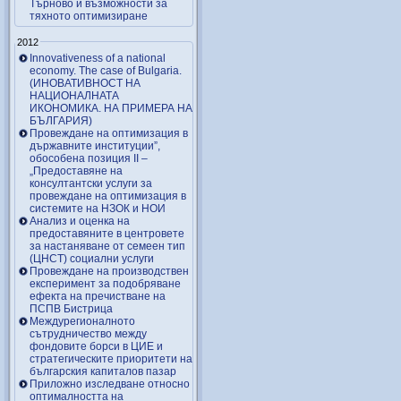
Търново и възможности за
тяхното оптимизиране
2012
Innovativeness of a national
economy. The case of Bulgaria.
(ИНОВАТИВНОСТ НА
НАЦИОНАЛНАТА
ИКОНОМИКА. НА ПРИМЕРА НА
БЪЛГАРИЯ)
Провеждане на оптимизация в
държавните институции”,
обособена позиция ІІ –
„Предоставяне на
консултантски услуги за
провеждане на оптимизация в
системите на НЗОК и НОИ
Анализ и оценка на
предоставяните в центровете
за настаняване от семеен тип
(ЦНСТ) социални услуги
Провеждане на производствен
експеримент за подобряване
ефекта на пречистване на
ПСПВ Бистрица
Междурегионалното
сътрудничество между
фондовите борси в ЦИЕ и
стратегическите приоритети на
българския капиталов пазар
Приложно изследване относно
оптималността на