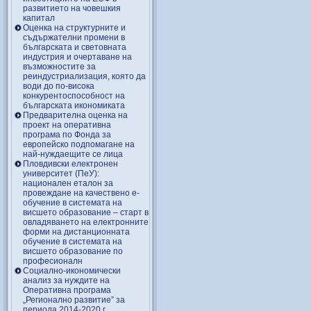
развитието на човешкия
капитал
Оценка на структурните и
съдържателни промени в
българската и световната
индустрия и очертаване на
възможностите за
реиндустриализация, която да
води до по-висока
конкурентоспособност на
българската икономиката
Предварителна оценка на
проект на оперативна
програма по Фонда за
европейско подпомагане на
най-нуждаещите се лица
Пловдивски електронен
университет (ПеУ):
национален еталон за
провеждане на качествено е-
обучение в системата на
висшето образование – старт в
овладяването на електронните
форми на дистанционната
обучение в системата на
висшето образование по
професионалн
Социално-икономически
анализ за нуждите на
Оперативна програма
„Регионално развитие” за
периода 2014-2020 г.