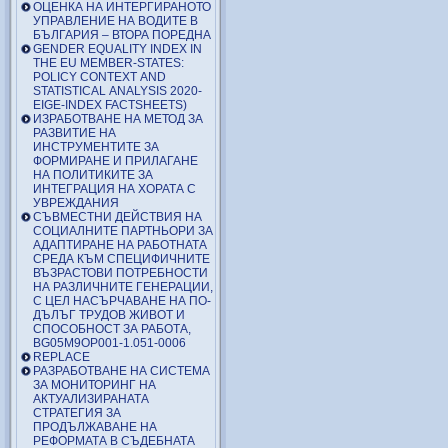
ОЦЕНКА НА ИНТЕРГИРАНОТО
УПРАВЛЕНИЕ НА ВОДИТЕ В
БЪЛГАРИЯ – ВТОРА ПОРЕДНА
GENDER EQUALITY INDEX IN
THE EU MEMBER-STATES:
POLICY CONTEXT AND
STATISTICAL ANALYSIS 2020-
EIGE-INDEX FACTSHEETS)
ИЗРАБОТВАНЕ НА МЕТОД ЗА
РАЗВИТИЕ НА
ИНСТРУМЕНТИТЕ ЗА
ФОРМИРАНЕ И ПРИЛАГАНЕ
НА ПОЛИТИКИТЕ ЗА
ИНТЕГРАЦИЯ НА ХОРАТА С
УВРЕЖДАНИЯ
СЪВМЕСТНИ ДЕЙСТВИЯ НА
СОЦИАЛНИТЕ ПАРТНЬОРИ ЗА
АДАПТИРАНЕ НА РАБОТНАТА
СРЕДА КЪМ СПЕЦИФИЧНИТЕ
ВЪЗРАСТОВИ ПОТРЕБНОСТИ
НА РАЗЛИЧНИТЕ ГЕНЕРАЦИИ,
С ЦЕЛ НАСЪРЧАВАНЕ НА ПО-
ДЪЛЪГ ТРУДОВ ЖИВОТ И
СПОСОБНОСТ ЗА РАБОТА,
BG05M9OP001-1.051-0006
REPLACE
РАЗРАБОТВАНЕ НА СИСТЕМА
ЗА МОНИТОРИНГ НА
АКТУАЛИЗИРАНАТА
СТРАТЕГИЯ ЗА
ПРОДЪЛЖАВАНЕ НА
РЕФОРМАТА В СЪДЕБНАТА