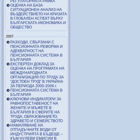
РЕГУЛАТОРНАТА РАМКА
ОЦЕНКА НА БАЗА
СИТУАЦИОНЕН АНАЛИЗ НА
ВЪЗДЕЙСТВИЕТО НА КРИЗАТА
В ГЛОБАЛЕН АСПЕКТ ВЪРХУ
БЪЛГАРСКАТА ИКОНОМИКА И
ОБЩЕСТВО
2007
РАЗХОДИ, СВЪРЗАНИ С
ПЕНСИОННАТА РЕФОРМА И
АДЕКВАТНОСТ НА
ПЕНСИОННАТА СИСТЕМА В
БЪЛГАРИЯ
ЕКСПЕРТЕН ДОКЛАД ЗА
ОЦЕНКА НА ПРОГРАМАТА НА
МЕЖДУНАРОДНАТА
ОРГАНИЗАЦИЯ ПО ТРУДА ЗА
“ДОСТОЕН ТРУД” В УКРАЙНА
ЗА ПЕРИОДА 2000-2006 г.
ПЕНСИОННАТА СИСТЕМА В
БЪЛГАРИЯ
КЛЮЧОВИ ИНДИКАТОРИ ЗА
РАВНОПОСТАВЕНОСТ НА
ЖЕНИТЕ И МЪЖЕТЕ В
БЪЛГАРИЯ В СФЕРИТЕ НА
ТРУДА, ОБРАЗОВАНИЕТО,
ЗДРАВЕТО И СЕМЕЙСТВОТО
НАМАЛЯВАНЕ НА
ОТПАДЪЧНИТЕ ВОДИ ОТ
ИНДУСТРИЯТА В БЪДЕЩЕ –
КЪМ НУЛЕВИ ЕМИСИИ В