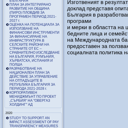
БЪЛГАРИЯ
Изготвеният в резулта
ПЛАН ЗА ИНТЕГРИРАНО
доклад представя опит
РАЗВИТИЕ НА ОБЩИНА
(ПИРО) ПЛОВДИВ ЗА
България в разработва
ПРОГРАМЕН ПЕРИОД 2021-
програми
2027 г.
ОЦЕНКА НА ПОТЕНЦИАЛА ЗА
и мерки в областта на
ИЗПОЛЗВАНЕ НА
ФИНАНСОВИ ИНСТРУМЕНТИ
бедните лица и семейст
ЗА ФИНАНСИРАНЕ НА
на Международната бан
ИНФРАСТРУКТУРА В
СЕЛСКИТЕ РАЙОНИ НА
предоставен за ползва
СТРАНИТЕ ОТ ЕС –
социалната политика н
СРАВНИТЕЛНО ИЗСЛЕДВАНЕ
НА БЪЛГАРИЯ, РУМЪНИЯ,
ХЪРВАТСКА, ИСПАНИЯ И
ПОЛША
РАЗРАБОТВАНЕ НА
НАЦИОНАЛЕН ПЛАН ЗА
ДЕЙСТВИЕ ЗА УПРАВЛЕНИЕ
НА ОТПАДЪЦИТЕ В
РЕПУБЛИКА БЪЛГАРИЯ ЗА
ПЕРИОДА 2021-2028 г.
КОРПОРАТИВЕН
МЕНИДЖМЪНТ ПО ПРОЕКТ
„СЪРБИЯ“ НА "ОВЕРГАЗ
ХОЛДИНГ" АД
2020
STUDY TO SUPPORT AN
IMPACT ASSESSMENT OF PAY
TRANSPARENCY MEASURES