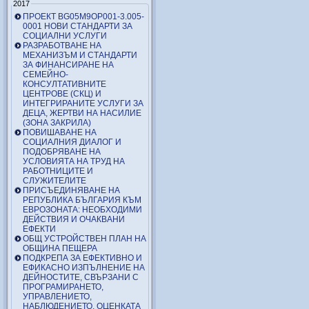
2017
ПРОЕКТ BG05M9OP001-3.005-
0001 НОВИ СТАНДАРТИ ЗА
СОЦИАЛНИ УСЛУГИ
РАЗРАБОТВАНЕ НА
МЕХАНИЗЪМ И СТАНДАРТИ
ЗА ФИНАНСИРАНЕ НА
СЕМЕЙНО-
КОНСУЛТАТИВНИТЕ
ЦЕНТРОВЕ (СКЦ) И
ИНТЕГРИРАНИТЕ УСЛУГИ ЗА
ДЕЦА, ЖЕРТВИ НА НАСИЛИЕ
(ЗОНА ЗАКРИЛА)
ПОВИШАВАНЕ НА
СОЦИАЛНИЯ ДИАЛОГ И
ПОДОБРЯВАНЕ НА
УСЛОВИЯТА НА ТРУД НА
РАБОТНИЦИТЕ И
СЛУЖИТЕЛИТЕ
ПРИСЪЕДИНЯВАНЕ НА
РЕПУБЛИКА БЪЛГАРИЯ КЪМ
ЕВРОЗОНАТА: НЕОБХОДИМИ
ДЕЙСТВИЯ И ОЧАКВАНИ
ЕФЕКТИ
ОБЩ УСТРОЙСТВЕН ПЛАН НА
ОБЩИНА ПЕЩЕРА
ПОДКРЕПА ЗА ЕФЕКТИВНО И
ЕФИКАСНО ИЗПЪЛНЕНИЕ НА
ДЕЙНОСТИТЕ, СВЪРЗАНИ С
ПРОГРАМИРАНЕТО,
УПРАВЛЕНИЕТО,
НАБЛЮДЕНИЕТО, ОЦЕНКАТА