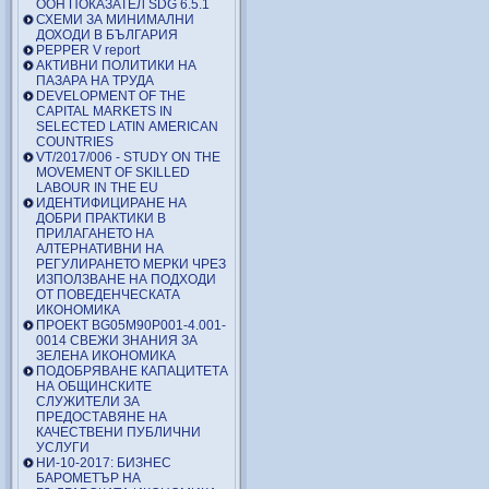
ООН ПОКАЗАТЕЛ SDG 6.5.1
СХЕМИ ЗА МИНИМАЛНИ
ДОХОДИ В БЪЛГАРИЯ
PEPPER V report
АКТИВНИ ПОЛИТИКИ НА
ПАЗАРА НА ТРУДА
DEVELOPMENT OF THE
CAPITAL MARKETS IN
SELECTED LATIN AMERICAN
COUNTRIES
VT/2017/006 - STUDY ON THE
MOVEMENT OF SKILLED
LABOUR IN THE EU
ИДЕНТИФИЦИРАНЕ НА
ДОБРИ ПРАКТИКИ В
ПРИЛАГАНЕТО НА
АЛТЕРНАТИВНИ НА
РЕГУЛИРАНЕТО МЕРКИ ЧРЕЗ
ИЗПОЛЗВАНЕ НА ПОДХОДИ
ОТ ПОВЕДЕНЧЕСКАТА
ИКОНОМИКА
ПРОЕКТ BG05M90P001-4.001-
0014 СВЕЖИ ЗНАНИЯ ЗА
ЗЕЛЕНА ИКОНОМИКА
ПОДОБРЯВАНЕ КАПАЦИТЕТА
НА ОБЩИНСКИТЕ
СЛУЖИТЕЛИ ЗА
ПРЕДОСТАВЯНЕ НА
КАЧЕСТВЕНИ ПУБЛИЧНИ
УСЛУГИ
НИ-10-2017: БИЗНЕС
БАРОМЕТЪР НА