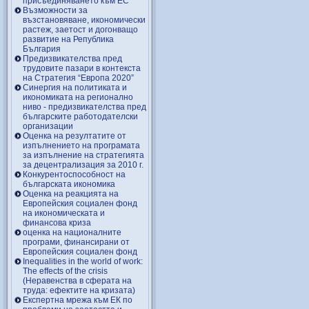
присъединяването към ЕС
Възможности за
възстановяване, икономически
растеж, заетост и догонващо
развитие на Република
България
Предизвикателства пред
трудовите пазари в контекста
на Стратегия “Европа 2020”
Синергия на политиката и
икономиката на регионално
ниво - предизвикателства пред
българските работодателски
организации
Оценка на резултатите от
изпълнението на програмата
за изпълнение на стратегията
за децентрализация за 2010 г.
Конкурентоспособност на
българската икономика
Оценка на реакцията на
Европейския социален фонд
на икономическата и
финансова криза
оценка на националните
програми, финансирани от
Европейския социален фонд
Inequalities in the world of work:
The effects of the crisis
(Неравенства в сферата на
труда: ефектите на кризата)
Експертна мрежа към ЕК по