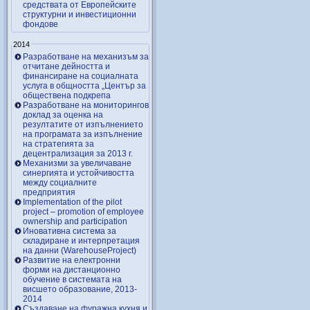
средствата от Европейските
структурни и инвестиционни
фондове
2014
Разработване на механизъм за
отчитане дейността и
финансиране на социалната
услуга в общността „Център за
обществена подкрепа
Разработване на мониторингов
доклад за оценка на
резултатите от изпълнението
на програмата за изпълнение
на стратегията за
децентрализация за 2013 г.
Механизми за увеличаване
синергията и устойчивостта
между социалните
предприятия
Implementation of the pilot
project – promotion of employee
ownership and participation
Иновативна система за
складиране и интерпретация
на данни (WarehouseProject)
Развитие на електронни
форми на дистанционно
обучение в системата на
висшето образование, 2013-
2014
Създаване на фуражна кухня и