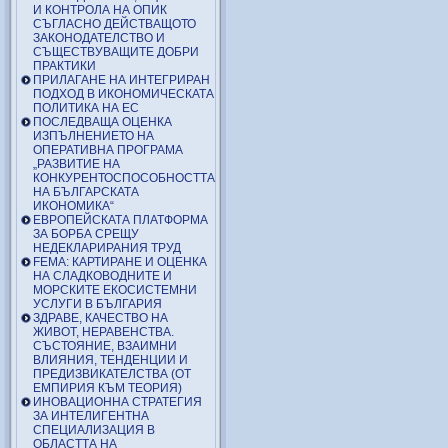
И КОНТРОЛА НА ОПИК
СЪГЛАСНО ДЕЙСТВАЩОТО
ЗАКОНОДАТЕЛСТВО И
СЪЩЕСТВУВАЩИТЕ ДОБРИ
ПРАКТИКИ
ПРИЛАГАНЕ НА ИНТЕГРИРАН
ПОДХОД В ИКОНОМИЧЕСКАТА
ПОЛИТИКА НА ЕС
ПОСЛЕДВАЩА ОЦЕНКА
ИЗПЪЛНЕНИЕТО НА
ОПЕРАТИВНА ПРОГРАМА
„РАЗВИТИЕ НА
КОНКУРЕНТОСПОСОБНОСТТА
НА БЪЛГАРСКАТА
ИКОНОМИКА“
ЕВРОПЕЙСКАТА ПЛАТФОРМА
ЗА БОРБА СРЕЩУ
НЕДЕКЛАРИРАНИЯ ТРУД
FEMA: КАРТИРАНЕ И ОЦЕНКА
НА СЛАДКОВОДНИТЕ И
МОРСКИТЕ ЕКОСИСТЕМНИ
УСЛУГИ В БЪЛГАРИЯ
ЗДРАВЕ, КАЧЕСТВО НА
ЖИВОТ, НЕРАВЕНСТВА.
СЪСТОЯНИЕ, ВЗАИМНИ
ВЛИЯНИЯ, ТЕНДЕНЦИИ И
ПРЕДИЗВИКАТЕЛСТВА (ОТ
ЕМПИРИЯ КЪМ ТЕОРИЯ)
ИНОВАЦИОННА СТРАТЕГИЯ
ЗА ИНТЕЛИГЕНТНА
СПЕЦИАЛИЗАЦИЯ В
ОБЛАСТТА НА