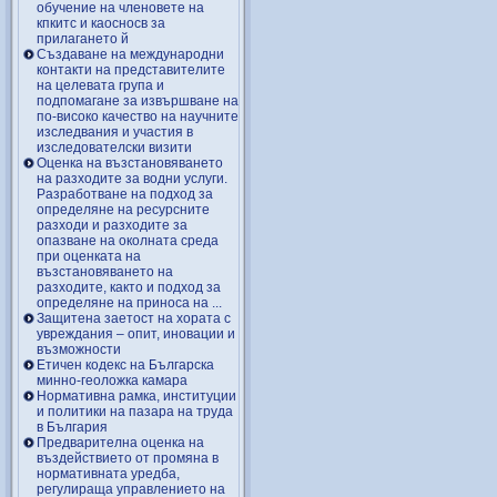
обучение на членовете на
кпкитс и каосносв за
прилагането й
Създаване на международни
контакти на представителите
на целевата група и
подпомагане за извършване на
по-високо качество на научните
изследвания и участия в
изследователски визити
Оценка на възстановяването
на разходите за водни услуги.
Разработване на подход за
определяне на ресурсните
разходи и разходите за
опазване на околната среда
при оценката на
възстановяването на
разходите, както и подход за
определяне на приноса на ...
Защитена заетост на хората с
увреждания – опит, иновации и
възможности
Етичен кодекс на Българска
минно-геоложка камара
Нормативна рамка, институции
и политики на пазара на труда
в България
Предварителна оценка на
въздействието от промяна в
нормативната уредба,
регулираща управлението на