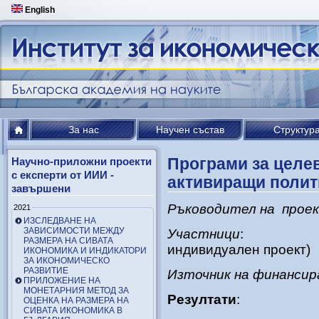
English
За нас
Научен състав
Структур
Програми за целе
Научно-приложни проекти
с експерти от ИИИ -
активиращи полит
завършени
Ръководител на прое
2021
ИЗСЛЕДВАНЕ НА
ЗАВИСИМОСТИ МЕЖДУ
Участници
:
РАЗМЕРА НА СИВАТА
индивидуален проект)
ИКОНОМИКА И ИНДИКАТОРИ
ЗА ИКОНОМИЧЕСКО
РАЗВИТИЕ
Източник на финансир
ПРИЛОЖЕНИЕ НА
МОНЕТАРНИЯ МЕТОД ЗА
Резултати
:
ОЦЕНКА НА РАЗМЕРА НА
СИВАТА ИКОНОМИКА В