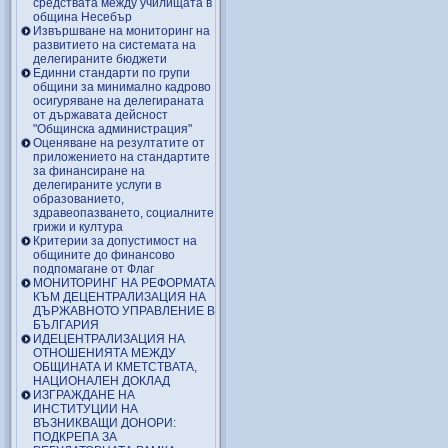
средствата между училищата в
община Несебър
Извършване на мониторинг на
развитието на системата на
делегираните бюджети
Единни стандарти по групи
общини за минимално кадрово
осигуряване на делегираната
от държавата дейсност
"Общинска администрация"
Оценяване на резултатите от
приложението на стандартите
за финансиране на
делегираните услуги в
образованието,
здравеопазването, социалните
грижи и култура
Критерии за допустимост на
общините до финансово
подпомагане от Флаг
МОНИТОРИНГ НА РЕФОРМАТА
КЪМ ДЕЦЕНТРАЛИЗАЦИЯ НА
ДЪРЖАВНОТО УПРАВЛЕНИЕ В
БЪЛГАРИЯ
ИДЕЦЕНТРАЛИЗАЦИЯ НА
ОТНОШЕНИЯТА МЕЖДУ
ОБЩИНАТА И КМЕТСТВАТА,
НАЦИОНАЛЕН ДОКЛАД
ИЗГРАЖДАНЕ НА
ИНСТИТУЦИИ НА
ВЪЗНИКВАЩИ ДОНОРИ:
ПОДКРЕПА ЗА