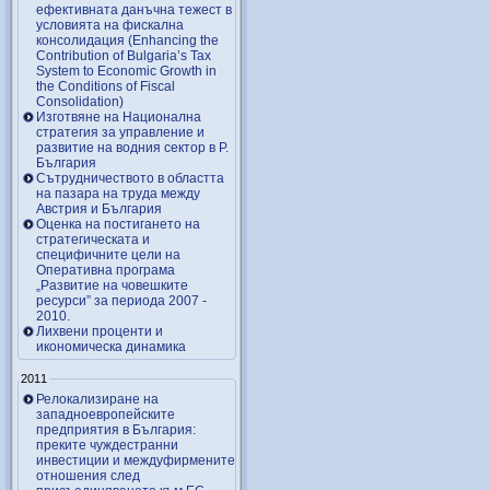
ефективната данъчна тежест в
условията на фискална
консолидация (Enhancing the
Contribution of Bulgaria’s Tax
System to Economic Growth in
the Conditions of Fiscal
Consolidation)
Изготвяне на Национална
стратегия за управление и
развитие на водния сектор в Р.
България
Сътрудничеството в областта
на пазара на труда между
Австрия и България
Оценка на постигането на
стратегическата и
специфичните цели на
Оперативна програма
„Развитие на човешките
ресурси” за периода 2007 ‑
2010.
Лихвени проценти и
икономическа динамика
2011
Релокализиране на
западноевропейските
предприятия в България:
преките чуждестранни
инвестиции и междуфирмените
отношения след