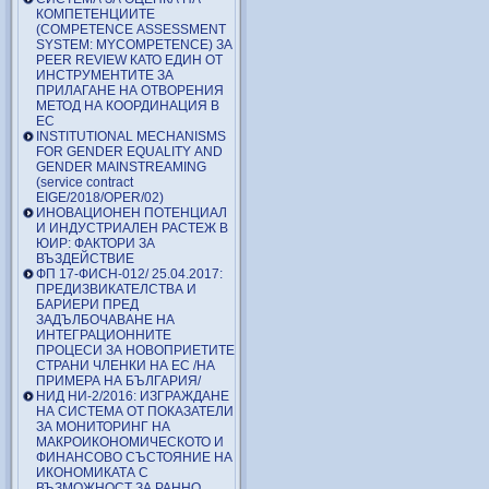
КОМПЕТЕНЦИИТЕ
(COMPETENCE ASSESSMENT
SYSTEM: MYCOMPETENCE) ЗА
PEER REVIEW КАТО ЕДИН ОТ
ИНСТРУМЕНТИТЕ ЗА
ПРИЛАГАНЕ НА ОТВОРЕНИЯ
МЕТОД НА КООРДИНАЦИЯ В
ЕС
INSTITUTIONAL MECHANISMS
FOR GENDER EQUALITY AND
GENDER MAINSTREAMING
(service contract
EIGE/2018/OPER/02)
ИНОВАЦИОНЕН ПОТЕНЦИАЛ
И ИНДУСТРИАЛЕН РАСТЕЖ В
ЮИР: ФАКТОРИ ЗА
ВЪЗДЕЙСТВИЕ
ФП 17-ФИСН-012/ 25.04.2017:
ПРЕДИЗВИКАТЕЛСТВА И
БАРИЕРИ ПРЕД
ЗАДЪЛБОЧАВАНЕ НА
ИНТЕГРАЦИОННИТЕ
ПРОЦЕСИ ЗА НОВОПРИЕТИТЕ
СТРАНИ ЧЛЕНКИ НА ЕС /НА
ПРИМЕРА НА БЪЛГАРИЯ/
НИД НИ-2/2016: ИЗГРАЖДАНЕ
НА СИСТЕМА ОТ ПОКАЗАТЕЛИ
ЗА МОНИТОРИНГ НА
МАКРОИКОНОМИЧЕСКОТО И
ФИНАНСОВО СЪСТОЯНИЕ НА
ИКОНОМИКАТА С
ВЪЗМОЖНОСТ ЗА РАННО