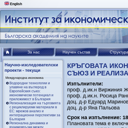
English
За нас
Научен състав
Структур
КРЪГОВАТА ИКО
Научно-изследователски
проекти - текущи
СЪЮЗ И РЕАЛИЗА
Международна икономика
Изпълнители:
Водородни технологии и
улавяне на въглерод в
проф. д.ик.н Виржиния 
Европейския съюз:
проф. д.ик.н. Росица Ра
икономически потенциал и
приложимост в България
доц. д-р Едуард Марино
Регионализация на търговията
доц. д-р Яна Пальова
с рециклируеми материали в
ЕС: мрежов анализ и
интеграционни перспективи за
Срок на изпълнение: 18
България
Плановата тема е включ
Регионална динамика и
взаимовръзки между