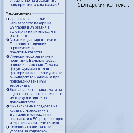
управление на държавните
българския контекст.
предприятия: а сега накъде?
Макроикономика
Сравнителен анализ на
капиталовите пазари на
България и Хърватия в
условията на интеграция в
еврозоната
Местните данъци и такси в
България: тенденции,
ограничения и
предизвикателства
Икономическо развитие и
политики в България 2026:
оценки и очаквания. Тема на
фокус: Фундаментални
фактори на ценообразуването
в българската икономика при
присъединяване към
еврозоната
Доплащанията в системата на
здравеопазването и влиянието
им върху доходите на
домакинствата
Финансиране в подкрепа на
хората с увреждания в
България в контекста на
членството в ЕС: ретроспекция
и стратегически перспективи
Човешкият капитал като
условие за социално-