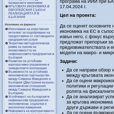
програма на ИИИ при БАН
балканските икономики
17.04.2024 г.
КРЪГОВАТА ИКОНОМИКА В
ЕВРОПЕЙСКИЯ СЪЮЗ И
РЕАЛИЗАЦИЯТА Й В
Цел на проекта:
БЪЛГАРИЯ
Икономика на фирмата
Да се оценят основните 
Използване на изкуствения
икономика на ЕС в съпос
интелект за подобряване на
извън него, с фокус върх
предоставяни от счетоводните
предприятия услуги
предложат препоръки за
Теоретико-методологическа
предизвикателствата и е
рамка за оценка на
иновативността на
модели на макро- и микр
нефинансовите предприятия в
България
Задачи:
Развитие на устойчиво
корпоративно управление в
земеделските кооперации
Да се направи обзор 
Възможности за устойчиво
между кръговата икон
икономическо партньорство
между Северна Македония и
Да се оцени макроико
България (Двустранни външно-
политики и регулации 
икономически отношения
между Северна Македония и
ролята на фискалните
България)
Да се анализират усп
Устойчивост на българските
нефинансови предприятия -
за кръгова икономика 
икономически, социални и
други държави и реги
екологични измерения
Реформата на корпоративното
Да се оцени възможно