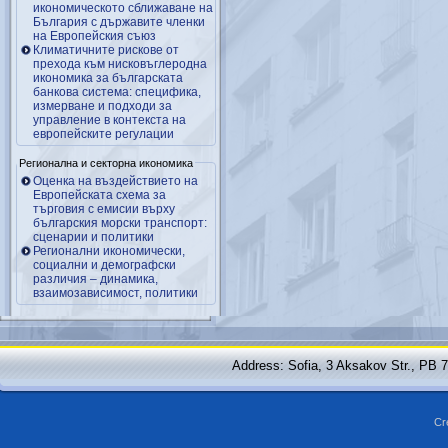
икономическото сближаване на
България с държавите членки
на Европейския съюз
Климатичните рискове от
прехода към нисковъглеродна
икономика за българската
банкова система: специфика,
измерване и подходи за
управление в контекста на
европейските регулации
Регионална и секторна икономика
Оценка на въздействието на
Европейската схема за
търговия с емисии върху
българския морски транспорт:
сценарии и политики
Регионални икономически,
социални и демографски
различия – динамика,
взаимозависимост, политики
Address: Sofia, 3 Aksakov Str., PB 
Cr