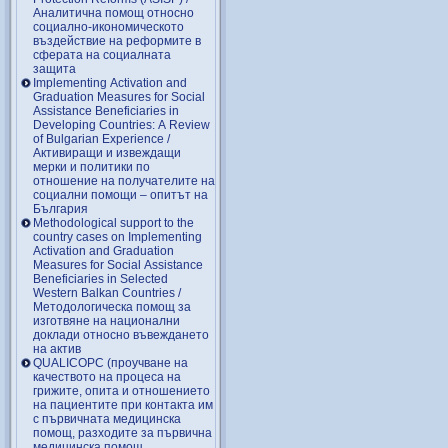
Аналитична помощ относно
социално-икономическото
въздействие на реформите в
сферата на социалната
защита
Implementing Activation and
Graduation Measures for Social
Assistance Beneficiaries in
Developing Countries: A Review
of Bulgarian Experience /
Активиращи и извеждащи
мерки и политики по
отношение на получателите на
социални помощи – опитът на
България
Methodological support to the
country cases on Implementing
Activation and Graduation
Measures for Social Assistance
Beneficiaries in Selected
Western Balkan Countries /
Методологическа помощ за
изготвяне на национални
доклади относно въвеждането
на актив
QUALICOPC (проучване на
качеството на процеса на
грижите, опита и отношението
на пациентите при контакта им
с първичната медицинска
помощ, разходите за първична
медицинска помощ,