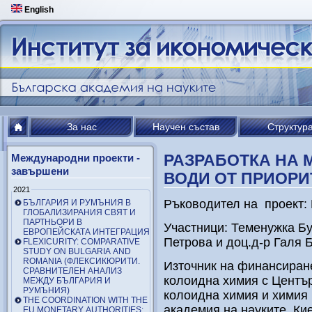
English
За нас
Научен състав
Структур
РАЗРАБОТКА НА 
Международни проекти -
завършени
ВОДИ ОТ ПРИОР
2021
Ръководител на проект:
БЪЛГАРИЯ И РУМЪНИЯ В
ГЛОБАЛИЗИРАНИЯ СВЯТ И
ПАРТНЬОРИ В
Участници: Теменужка Б
ЕВРОПЕЙСКАТА ИНТЕГРАЦИЯ
Петрова и доц.д-р Галя 
FLEXICURITY: COMPARATIVE
STUDY ON BULGARIA AND
ROMANIA (ФЛЕКСИКЮРИТИ.
Източник на финансиране
СРАВНИТЕЛЕН АНАЛИЗ
колоидна химия с Център
МЕЖДУ БЪЛГАРИЯ И
РУМЪНИЯ)
колоидна химия и химия
THE COORDINATION WITH THE
академия на науките, Ки
EU MONETARY AUTHORITIES: