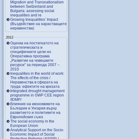
Migration and Transnationalism
between Switzerland and
Bulgaria: assessing social
inequalities and re
Growing Inequalities’ Impact
(Въздействие на нарастващите
неравенства)
2012
Оценка на постигнатото на
стратегическата и
специфичните цели но
Оперативна програма
„Развитие на човешките
ресурси” за периода 2007 –
2010
Inequalities in the world of work:
The effects of the crisis /
Неравенства в сферата на
труда: ефектите на кризата
Integrated drought management
programme in GWP CEE region
/IDMP/
Влияние на икономиките на
България и Унгария върху
развитието и политиките на
Европейския съюз
The social economy in the
European Union
Analytical Support on the Socio-
Economic Impact of Social
Protection Reforms (ASISP) /