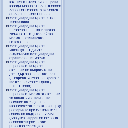
кохезия в Югоизточна Европа,
координирана от LSEE (London
School of Economics Research
on South Eastern Europe)
Международна мрежа: CIRIEC-
International
Международна мрежа:
European Financial Inclusion
Network, EFIN (Европейска
мрежа за финансово
включване)
Международна мрежа:
Институт “СЕДИМЕС”
Академична международна
франкофонска мрежа
Международна мрежа:
Европейската мрежа на
експерти по въпросите на
джендър равнопоставеност
(European Network of Experts in
the field of Gender Equality -
ENEGE team)
Международна мрежа:
Европейска мрежа от експерти
за аналитична помощ по
влияние на социално-
икономическите фактори върху
реформите при системите за
социална подкрепа – ASISP
(Analytical support on the socio-
economic impact of social
protection reforms) ex