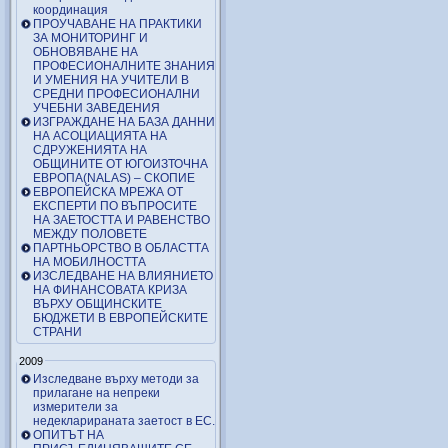
координация
ПРОУЧАВАНЕ НА ПРАКТИКИ
ЗА МОНИТОРИНГ И
ОБНОВЯВАНЕ НА
ПРОФЕСИОНАЛНИТЕ ЗНАНИЯ
И УМЕНИЯ НА УЧИТЕЛИ В
СРЕДНИ ПРОФЕСИОНАЛНИ
УЧЕБНИ ЗАВЕДЕНИЯ
ИЗГРАЖДАНЕ НА БАЗА ДАННИ
НА АСОЦИАЦИЯТА НА
СДРУЖЕНИЯТА НА
ОБЩИНИТЕ ОТ ЮГОИЗТОЧНА
ЕВРОПА(NALAS) – СКОПИЕ
ЕВРОПЕЙСКА МРЕЖА ОТ
ЕКСПЕРТИ ПО ВЪПРОСИТЕ
НА ЗАЕТОСТТА И РАВЕНСТВО
МЕЖДУ ПОЛОВЕТЕ
ПАРТНЬОРСТВО В ОБЛАСТТА
НА МОБИЛНОСТТА
ИЗСЛЕДВАНЕ НА ВЛИЯНИЕТО
НА ФИНАНСОВАТА КРИЗА
ВЪРХУ ОБЩИНСКИТЕ
БЮДЖЕТИ В ЕВРОПЕЙСКИТЕ
СТРАНИ
2009
Изследване върху методи за
прилагане на непреки
измерители за
недекларираната заетост в ЕС.
ОПИТЪТ НА