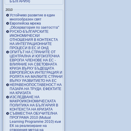
БЪЛГАРИЯ)
2010
Устойчиво развитие в един
многообразен свят
Европейска мрежа
„Обсерватория по заетостта"
РУСКО-БЪЛГАРСКИТЕ
ИКОНОМИЧЕСКИ
ОТНОШЕНИЯ В КОНТЕКСТА
НА ИНТЕГРАЦИОННИТЕ
ПРОЦЕСИ В ЕС И ОНД
ОПИТЪТ НА СТРАНИТЕ ОТ
ЦЕНТРАЛНА И ЮГОИЗТОЧНА
ЕВРОПА ЧЛЕНОВЕ НА ЕС -
ВЛИЯНИЕ НА СВЕТОВНАТА
КРИЗА ВЪРХУ БЪДЕЩАТА
ЕВРОПЕЙСКА ИНТЕГРАЦИЯ И
РОЛЯТА НА МАЛКИТЕ СТРАНИ
ВЪРХУ РАЗВИТИЕТО НА ЕС
НЕРАВЕНОПОСТАВЕНОСТ НА
ПАЗАРА НА ТРУДА: ЕФЕКТИТЕ
НА КРИЗАТА
ИЗСЛЕДВАНЕ НА
МАКРОИКОНОМИЧЕСКАТА
ПОЛИТИКА НА БЪЛГАРИЯ В
КОНТЕКСТА НА КРИЗАТА
СЪВМЕСТНА ОБУЧИТЕЛНА
ПРОГРАМА 2010 (Mutual
Learning Programme 2010) към
ЕК за реализиране на
отворения метод на