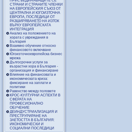
ПРИСЪЕДИНЯВАЩИТЕ СЕ
СТРАНИ И СТРАНИТЕ ЧЛЕНКИ
НА ЕВРОПЕЙСКИЯ СЪЮЗ ОТ
ЦЕНТРАЛНА И ЮГОИЗТОЧНА
ЕВРОПА, ПОСЛЕДИЦИ ОТ
РАЗШИРЯВАНЕТО НА ИЗТОК
ВЪРХУ ЕВРОПЕЙСКАТА
ИНТЕГРАЦИЯ
Анализ на положението на
хората с увреждания в
България
Взаимно обучение относно
финансовото включване
Югоизточноевропейска бизнес
мрежа
Дългосрочни услуги за
възрастни хора в България -
организация и финансиране
Влияние на финансовата и
икономическата криза:
фиксиране на заплати и
политики
Равенство между половете
КРОС-КУЛТУРНИ АСПЕКТИ В
СФЕРАТА НА
ПРОФЕСИОНАЛНО
ОБУЧЕНИЕ
ДЕИНДУСТРИАЛИЗАЦИЯ И
ПРЕСТРУРИРАНЕ НА
ЗАЕТОСТТА В БЪЛГАРИЯ:
ИКОНОМИЧЕСКИ И
СОЦИАЛНИ ПОСЛЕДИЦИ