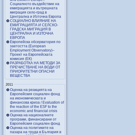
Социалното въздействие на
емиграцията и вътрешната
миграция село-град в
Централна и Източна Европа
СОЦИАЛНО ВЛИЯНИЕ НА
ЕМИГРАЦИЯТА И СЕЛСКО-
ГРАДСКА МИГРАЦИЯ В
ЦЕНТРАЛНА И ИЗТОЧНА
ЕВРОПА
Европейска обсерватория по
заетостта (European
Employment Obvervatory)–
Проект на Европейската
комисия (ЕК)
РАЗРАБОТКА НА МЕТОДИ ЗА
ПРЕЧИСТВАНЕ НА ВОДИ ОТ
ПРИОРИТЕТНИ ОПАСНИ
ВЕЩЕСТВА
2011
Оценка на реакцията на
Европейския социален фонд
на икономическата и
финансова криза / Evaluation of
the reaction of the ESF to the
economic and financial crisis
Оценка на националните
програми, финансирани от
Европейския социален фонд
Оценка на политиките на
пазара на труда в България в