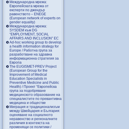
Международна мрежа:
Европейската мрежа от
експерти по джендър
равенството – ENEGE
(European network of experts on
gender equality)
Международна мрежа:
SYSDEM към DG
“EMPLOYMENT, SOCIAL
AFFAIRS AND INCLUSION” EC
Ad-hoc working group to develop
a health information strategy for
Europe / Работна група за
разработване на здравна
информационна стратегия за
Европа
The EUGISMET-PREV Project
(European Group for the
Improvement of Medical
Education Specialists in
Preventive Medicine and Public
Health) / Проект “Европейска
група за подобряване
медицинското образование на
специалистите по превантивна
медицина и обществе
Миграция и традиционализъм
между Швейцария и България:
оценяване на социалното
неравенство и регионалните
различия в контекста на
променящи се политики /