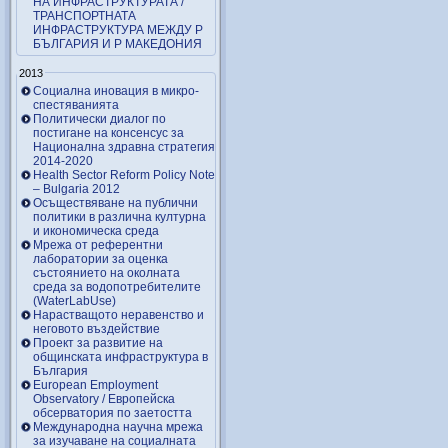
НА ИНФРАСТРУКТУРАТА /
ТРАНСПОРТНАТА
ИНФРАСТРУКТУРА МЕЖДУ Р
БЪЛГАРИЯ И Р МАКЕДОНИЯ
2013
Социална иновация в микро-
спестяванията
Политически диалог по
постигане на консенсус за
Национална здравна стратегия
2014-2020
Health Sector Reform Policy Note
– Bulgaria 2012
Осъществяване на публични
политики в различна културна
и икономическа среда
Мрежа от референтни
лаборатории за оценка
състоянието на околната
среда за водопотребителите
(WaterLabUse)
Нарастващото неравенство и
неговото въздействие
Проект за развитие на
общинската инфраструктура в
България
European Employment
Observatory / Европейска
обсерватория по заетостта
Международна научна мрежа
за изучаване на социалната