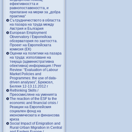
ефективността и
равнопоставеността, и
прилагане на мерки за „добра
практика“
Сътрудничеството в областта
на пазара на труда между
Австрия и България
European Employment
Obvervatory / Европейска
обсерватория по заетостта.
Проект на Европейската
комисия (ЕК)
Оценки на политики на пазара
на труда: използване на
текуща (административна
обективна) информация / Peer
Review: “Evaluation of Labour
Market Policies and
Programmes: the use of data-
driven analyses”, Брюксел,
Белгия 12-13.11.2012 г
Rethinking Skills /
Преосмисляне на уменията
Тhe reaction of the ESF to the
economic and financial crisis /
Реакции на Европейския
социален фонд на
икономическата и финансова
криза
Social Impact of Emigration and
Rural-Urban Migration in Central
and Eastern Europe /