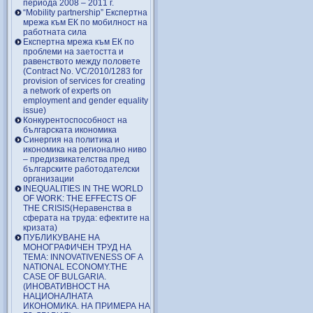
периода 2008 – 2011 г.
“Mobility partnership” Експертна
мрежа към ЕК по мобилност на
работната сила
Експертна мрежа към ЕК по
проблеми на заетостта и
равенството между половете
(Contract No. VC/2010/1283 for
provision of services for creating
a network of experts on
employment and gender equality
issue)
Конкурентоспособност на
българската икономика
Синергия на политика и
икономика на регионално ниво
– предизвикателства пред
българските работодателски
организации
INEQUALITIES IN THE WORLD
OF WORK: THE EFFECTS OF
THE CRISIS(Неравенства в
сферата на труда: ефектите на
кризата)
ПУБЛИКУВАНЕ НА
МОНОГРАФИЧЕН ТРУД НА
ТЕМА: INNOVATIVENESS OF A
NATIONAL ECONOMY.THE
CASE OF BULGARIA.
(ИНОВАТИВНОСТ НА
НАЦИОНАЛНАТА
ИКОНОМИКА. НА ПРИМЕРА НА