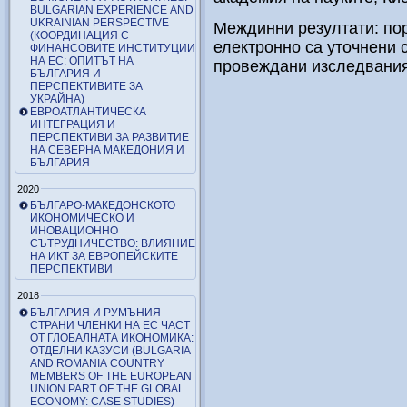
BULGARIAN EXPERIENCE AND
UKRAINIAN PERSPECTIVE
Междинни резултати: пор
(КООРДИНАЦИЯ С
електронно са уточнени 
ФИНАНСОВИТЕ ИНСТИТУЦИИ
НА ЕС: ОПИТЪТ НА
провеждани изследвания
БЪЛГАРИЯ И
ПЕРСПЕКТИВИТЕ ЗА
УКРАЙНА)
ЕВРОАТЛАНТИЧЕСКА
ИНТЕГРАЦИЯ И
ПЕРСПЕКТИВИ ЗА РАЗВИТИЕ
НА СЕВЕРНА МАКЕДОНИЯ И
БЪЛГАРИЯ
2020
БЪЛГАРО-МАКЕДОНСКОТО
ИКОНОМИЧЕСКО И
ИНОВАЦИОННО
СЪТРУДНИЧЕСТВО: ВЛИЯНИЕ
НА ИКТ ЗА ЕВРОПЕЙСКИТЕ
ПЕРСПЕКТИВИ
2018
БЪЛГАРИЯ И РУМЪНИЯ
СТРАНИ ЧЛЕНКИ НА ЕС ЧАСТ
ОТ ГЛОБАЛНАТА ИКОНОМИКА:
ОТДЕЛНИ КАЗУСИ (BULGARIA
AND ROMANIA COUNTRY
MEMBERS OF THE EUROPEAN
UNION PART OF THE GLOBAL
ECONOMY: CASE STUDIES)