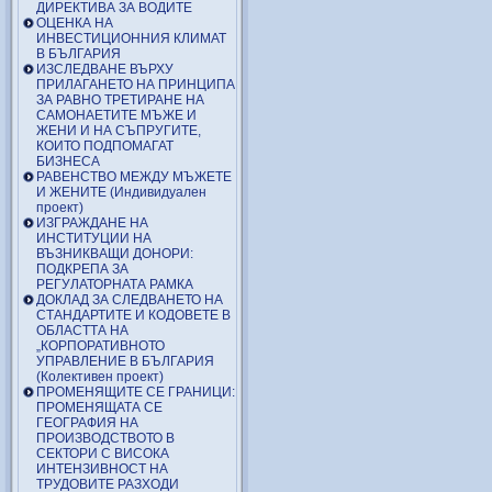
ДИРЕКТИВА ЗА ВОДИТЕ
ОЦЕНКА НА
ИНВЕСТИЦИОННИЯ КЛИМАТ
В БЪЛГАРИЯ
ИЗСЛЕДВАНЕ ВЪРХУ
ПРИЛАГАНЕТО НА ПРИНЦИПА
ЗА РАВНО ТРЕТИРАНЕ НА
САМОНАЕТИТЕ МЪЖЕ И
ЖЕНИ И НА СЪПРУГИТЕ,
КОИТО ПОДПОМАГАТ
БИЗНЕСА
РАВЕНСТВО МЕЖДУ МЪЖЕТЕ
И ЖЕНИТЕ (Индивидуален
проект)
ИЗГРАЖДАНЕ НА
ИНСТИТУЦИИ НА
ВЪЗНИКВАЩИ ДОНОРИ:
ПОДКРЕПА ЗА
РЕГУЛАТОРНАТА РАМКА
ДОКЛАД ЗА СЛЕДВАНЕТО НА
СТАНДАРТИТЕ И КОДОВЕТЕ В
ОБЛАСТТА НА
„КОРПОРАТИВНОТО
УПРАВЛЕНИЕ В БЪЛГАРИЯ
(Колективен проект)
ПРОМЕНЯЩИТЕ СЕ ГРАНИЦИ:
ПРОМЕНЯЩАТА СЕ
ГЕОГРАФИЯ НА
ПРОИЗВОДСТВОТО В
СЕКТОРИ С ВИСОКА
ИНТЕНЗИВНОСТ НА
ТРУДОВИТЕ РАЗХОДИ