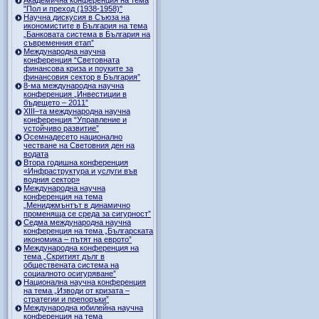
"Пол и преход (1938-1958)"
Научна дискусия в Съюза на
икономистите в България на тема
„Банковата система в България на
съвременния етап”
Международна научна
конференция “Световната
финансова криза и поуките за
финансовия сектор в България”
8-ма международна научна
конференция „Инвестиции в
бъдещето – 2011”
ХІІІ–та международна научна
конференция “Управление и
устойчиво развитие”
Осемнадесето национално
честване на Световния ден на
водата
Втора годишна конференция
«Инфраструктура и услуги във
водния сектор»
Международна научна
конференция на тема
„Мениджмънтът в динамично
променяща се среда за сигурност”
Седма международна научна
конференция на тема „Българската
икономика – пътят на еврото”
Международна конференция на
тема „Скритият дълг в
обществената система на
социалното осигуряване”
Национална научна конференция
на тема „Изводи от кризата –
стратегии и препоръки”
Международна юбилейна научна
конференция на тема