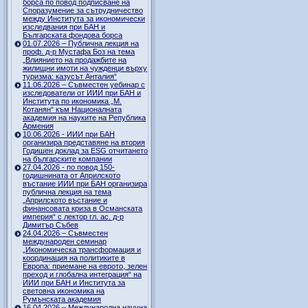
борса по повод подписване на
Споразумение за сътрудничество
между Института за икономически
изследвания при БАН и
Българската фондова борса
01.07.2026 – Публична лекция на
проф. д-р Мустафа Боз на тема
„Влиянието на продажбите на
жилищни имоти на чужденци върху
туризма: казусът Анталия“
11.06.2026 – Съвместен уебинар с
изследователи от ИИИ при БАН и
Института по икономика „М.
Котанян“ към Националната
академия на науките на Република
Армения
10.06.2026 - ИИИ при БАН
организира представяне на втория
Годишен доклад за ESG отчитането
на българските компании
27.04.2026 - по повод 150-
годишнината от Априлското
въстание ИИИ при БАН организира
публична лекция на тема
„Априлското въстание и
финансовата криза в Османската
империя“ с лектор гл. ас. д-р
Димитър Събев
24.04.2026 – Съвместен
международен семинар
„Икономическа трансформация и
координация на политиките в
Европа: приемане на еврото, зелен
преход и глобална интеграция“ на
ИИИ при БАН и Института за
световна икономика на
Румънската академия
16.04.2026 – Международна научна