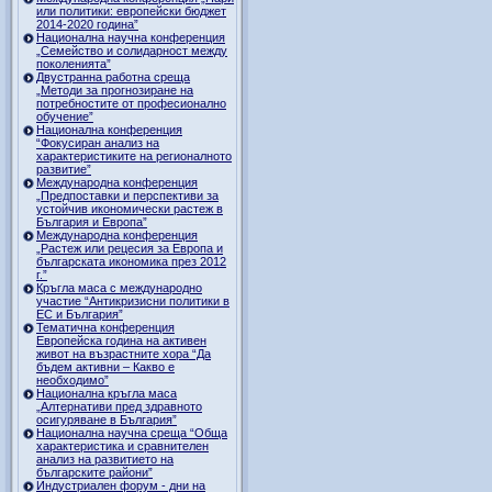
или политики: европейски бюджет
2014-2020 година”
Национална научна конференция
„Семейство и солидарност между
поколенията”
Двустранна работна среща
„Методи за прогнозиране на
потребностите от професионално
обучение”
Национална конференция
“Фокусиран анализ на
характеристиките на регионалното
развитие”
Международна конференция
„Предпоставки и перспективи за
устойчив икономически растеж в
България и Европа”
Международна конференция
„Растеж или рецесия за Европа и
българската икономика през 2012
г.”
Кръгла маса с международно
участие “Антикризисни политики в
ЕС и България”
Тематична конференция
Европейска година на активен
живот на възрастните хора “Да
бъдем активни – Какво е
необходимо”
Национална кръгла маса
„Алтернативи пред здравното
осигуряване в България”
Национална научна среща “Обща
характеристика и сравнителен
анализ на развитието на
българските райони”
Индустриален форум - дни на