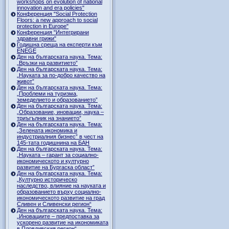
workshops on evolution of national
innovation and era policies"
Конференция "Social Protection
Floors: a new approach to social
protection in Europe"
Конференция "Интегрирани
здравни грижи"
Годишна среща на експерти към
ENEGE
Ден на българската наука. Тема:
„Връзки на развитието”
Ден на българската наука. Тема:
„Науката за по-добро качество на
живот”
Ден на българската наука. Тема:
„Проблеми на туризма,
земеделието и образованието”
Ден на българската наука. Тема:
„Образование, иновации, наука –
триъгълник на знанието”
Ден на българската наука. Тема:
„Зелената икономика и
индустриалния бизнес” в чест на
145-тата годишнина на БАН
Ден на българската наука. Тема:
„Науката – гарант за социално-
икономическото и културно
развитие на Бургаска област”
Ден на българската наука. Тема:
„Културно историческо
наследство, влияние на науката и
образованието върху социално-
икономическото развитие на град
Сливен и Сливенски регион“
Ден на българската наука. Тема:
„Иновациите – предпоставка за
ускорено развитие на икономиката
в Пловдивския регион“