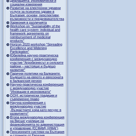
Дефлацията: Икономически и
социални измерения
Развитие на електронни здравни
услуги за психично здраве в
България: основи, перспективи,
възможности и предизвикателства
Хармония в различията
Workshop on "Sustainability of the
health care system- individual and
framework agreements on
reimbursement of medicinal
products”
Horizon 2020 workshop “Spreading
Excellence and Widening
Participation”
Юбилейна научно-практическа
конференция с международно
участие "Агробизнесът и селските
райони – настояще и бъдещо
развитие"
Парични политики на Балканите.
Бъдещето на еврото и еврозоната
в балканския регион
Научно-практическа конференция
с международно участие
“Иновации в икономиката”
ООН: исторически традиции и
съвременно право
Научна конференция с
международно участие
„Възрастните хора като ресурс в
развитието”
Втора международна конференция
на Висше училище на
франкофонията по администрация
и управление (ЕСФАМ) (ИФАГ)
Пенсионните системи на България
и страните от Евразия