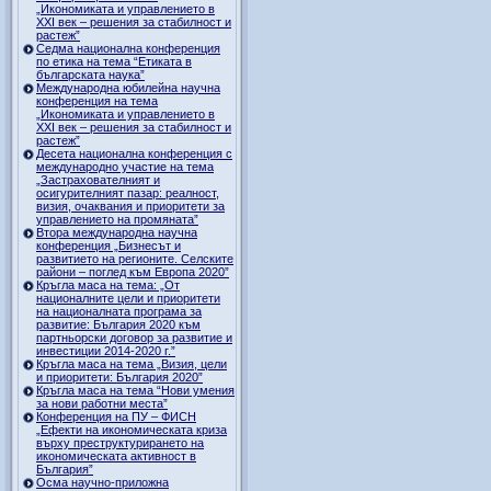
„Икономиката и управлението в
ХХI век – решения за стабилност и
растеж”
Седма национална конференция
по етика на тема “Етиката в
българската наука”
Международна юбилейна научна
конференция на тема
„Икономиката и управлението в
ХХI век – решения за стабилност и
растеж”
Десета национална конференция с
международно участие на тема
„Застрахователният и
осигурителният пазар: реалност,
визия, очаквания и приоритети за
управлението на промяната”
Втора международна научна
конференция „Бизнесът и
развитието на регионите. Селските
райони – поглед към Европа 2020”
Кръгла маса на тема: „От
националните цели и приоритети
на националната програма за
развитие: България 2020 към
партньорски договор за развитие и
инвестиции 2014-2020 г.”
Кръгла маса на тема „Визия, цели
и приоритети: България 2020”
Кръгла маса на тема “Нови умения
за нови работни места”
Конференция на ПУ – ФИСН
„Ефекти на икономическата криза
върху преструктурирането на
икономическата активност в
България”
Осма научно-приложна