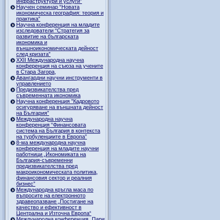
инфраструктури и услуги”
Научен семинар “Новата
икономическа география: теория и
практика”
Научна конференция на младите
изследователи “Стратегия за
развитие на българската
икономика и
външноикономическата дейност
след кризата”
ХХII Международна научна
конференция на съюза на учените
в Стара Загора,
Авангардни научни инструменти в
управлението
Предизвикателства пред
съвременната икономика
Научна конференция ”Кадровото
осигуряване на външната дейност
на България”
Международна научна
конференция “Финансовата
система на България в контекста
на турбуленциите в Европа”
8-ма международна научна
конференция на младите научни
работници „Икономиката на
България-съвременни
предизвикателства пред
макроикономическата политика,
финансовия сектор и реалния
бизнес”
Международна кръгла маса по
въпросите на електронното
здравеопазване „Постигане на
качество и ефективност в
Централна и Източна Европа“
Международна конференция „Пари