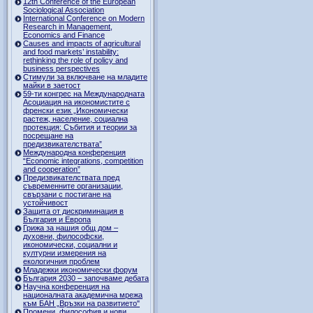
12th Conference of the European
Sociological Association
International Conference on Modern
Research in Management,
Economics and Finance
Causes and impacts of agricultural
and food markets’ instability:
rethinking the role of policy and
business perspectives
Стимули за включване на младите
майки в заетост
59-ти конгрес на Международната
Асоциация на икономистите с
френски език „Икономически
растеж, население, социална
протекция: Събития и теории за
посрещане на
предизвикателствата”
Международна конференция
“Economic integrations, competition
and cooperation”
Предизвикателствата пред
съвременните организации,
свързани с постигане на
устойчивост
Защита от дискриминация в
България и Европа
Грижа за нашия общ дом –
духовни, философски,
икономически, социални и
културни измерения на
екологичния проблем
Младежки икономически форум
България 2030 – започваме дебата
Научна конференция на
националната академична мрежа
към БАН „Връзки на развитието"
Промени, философия и нови