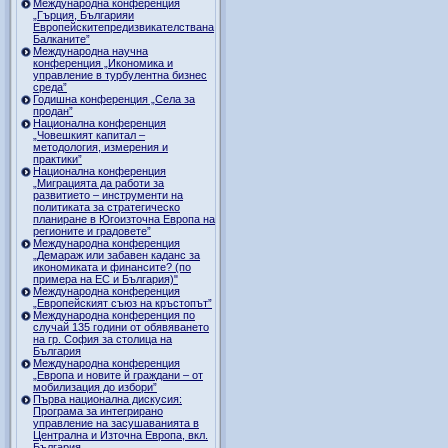
Международна конференция
„Гърция, Българияи
Европейскитепредизвикателствана
Балканите”
Международна научна
конференция „Икономика и
управление в турбулентна бизнес
среда”
Годишна конференция „Селa за
продан”
Национална конференция
„Човешкият капитал –
методология, измерения и
практики”
Национална конференция
„Миграцията да работи за
развитието – инструменти на
политиката за стратегическо
планиране в Югоизточна Европа на
регионите и градовете”
Международна конференция
„Демараж или забавен каданс за
икономиката и финансите? (по
примера на ЕС и България)"
Международна конференция
„Европейският съюз на кръстопът”
Международна конференция по
случай 135 години от обявяването
на гр. София за столица на
България
Международна конференция
„Европа и новите й граждани – от
мобилизация до избори”
Първа национална дискусия:
Програма за интегрирано
управление на засушаванията в
Централна и Източна Европа, вкл.
България