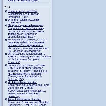
между България и Корея”
2014
Romania in the Context of
Globalisation and European
Integration – 2014
14th International Academic
Conference
Международна конференция
"Европейска стратегия срещу
свръх задлъжнялостта. Какво
трябва да се направи на
европейско равнище?"
Конференция на отдел „Заетост,
социални дейности и социално
включване“ за представяне и
обсъждане на годишен доклад на
ЕК: „Заетостна младежите“
26-та годишна конференция на
EAEPE “Unemployment and Austerity
in Mediterranean European
Countries”
Eвропейска мрежа от експерти
SYSDEM към отдел "Заетост,
социални дейности и включване
към Европейската комисия"
(Employment, Social Affairs &
Inclusion, ЕС)
7th International Scientific
Conference on Economic and Social
Development (Седма
международна конференция за
икономическо и социално
развитие)
Annual International Scientific
Conference “Financial and Monetary
Economics” – FME 2014, Second