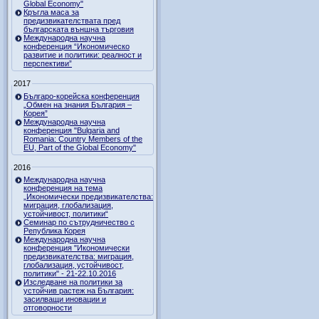
Global Economy"
Кръгла маса за
предизвикателствата пред
българската външна търговия
Международна научна
конференция “Икономическо
развитие и политики: реалност и
перспективи”
2017
Българо-корейска конференция
„Обмен на знания България –
Корея”
Международна научна
конференция "Bulgaria and
Romania: Country Members of the
EU, Part of the Global Economy"
2016
Международна научна
конференция на тема
„Икономически предизвикателства:
миграция, глобализация,
устойчивост, политики“
Семинар по сътрудничество с
Република Корея
Международна научна
конференция "Икономически
предизвикателства: миграция,
глобализация, устойчивост,
политики" - 21-22.10.2016
Изследване на политики за
устойчив растеж на България:
засилващи иновации и
отговорности