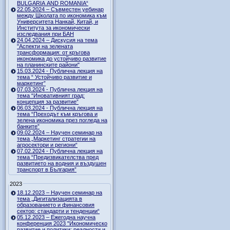
BULGARIA AND ROMANIA“
22.05.2024 – Съвместен уебинар
между Школата по икономика към
Университета Нанкай, Китай, и
Института за икономически
изследвания при БАН
24.04.2024 – Дискусия на тема
"Аспекти на зелената
трансформация: от кръгова
икономика до устойчиво развитие
на планинските райони"
15.03.2024 - Публична лекция на
тема “ Устойчиво развитие и
маркетинг”
07.03.2024 - Публична лекция на
тема “Иновативният град:
концепция за развитие”
06.03.2024 - Публична лекция на
тема “Преходът към кръгова и
зелена икономика през погледа на
банките”
09.02.2024 – Научен семинар на
тема „Маркетинг стратегии на
агросектори и региони“
07.02.2024 - Публична лекция на
тема “Предизвикателства пред
развитието на водния и въздушен
транспорт в България”
2023
18.12.2023 – Научен семинар на
тема „Дигитализацията в
образованието и финансовия
сектор: стандарти и тенденции“
05.12.2023 – Ежегодна научна
конференция 2023 "Икономическо
развитие и политики: реалности и