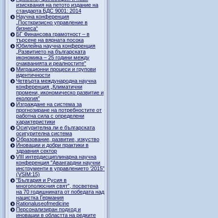
изисквания на петото издание на
стандарта БДС 9001: 2014
Научна конференция
„Посткризисно управление в
бизнеса“
БГ Финансова грамотност – в
търсене на вярната посока
Юбилейна научна конференция
„Развитието на българската
икономика – 25 години между
очакванията и реалностите"
Миграционни процеси и групови
идентичности
Четвърта международна научна
конференция „Климатични
промени, икономическо развитие и
екология”
Изграждане на система за
прогнозиране на потребностите от
работна сила с определени
характеристики
Осигурителна ли е българската
осигурителна система
Образование, развитие, изкуство
Иновации и добри практики в
здравния сектор
VIII интердисциплинарна научна
конференция "Авангардни научни
инструменти в управлението ‘2015”
(VSIM:15)
"България и Русия в
многополюсния свят”, посветена
на 70 годишнината от победата над
нацистка Германия
Rationaluseofmedicine
Персонализиран подход и
иновации в областта на редките