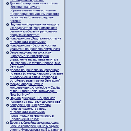
Ден на българската наука. Тема:
„Влияние на науката,
образованието и инвестициите
върху социално-икономическото
развитие на Благоевградския
регион“
Научна конференция на младите
изследователи „Черноморският
регион – глобални и регионални
предизвикателства“
Конференция „Задлъжнялостта на
българската икономика”
Конференция «Безопасност на
храните и национална сигурност»
Втора национална дискусия:
„Програма за интегрирано
управление на засушаванията в
Централна и Източна Европа, вкл.
България”
Десета национална конференция
по етика (с международно участие)
“Екологическа етика, природа и
устойчиво развитие на България”
Международна научна
конференция „Knowledge – Capital
of the Future” Topic: Knowledge –
Now but How”
Научна дискусия „Социалната
политика за растеж – десният път”
Конференция „Предстоящи
предизвикателства пред
българската икономика,
произтичащи от членството в
Европейския Съюз”
Десета юбилейна международна
научна конференция на младите
учени „Икономиката на България и