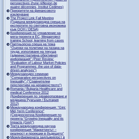
perspectives d’une réflexion de
quatre décennies, Institut Cedimes)
Приоритети на финансовото
изключване
The Project Link Fall Meeting
(Годишна международна среща на
експертите по световна икономика
към ООН / DESA)
Конференция по управление на
мега-проекти в ЕС, Megaproject
training School, learning from cases
Партньорска среща на тема
“Оценки на политики на пазара на
труда: използване на текуща
(административна обективна)
информация” (Peer Review:
“Evaluation of Labour Market Policies
and Programmes: the use of data-
driven analyses”)
Международен семинар
“Comparative perspectives on
Inequality” (“Сравнителни
перспективи на неравенството”)
Romania / Bulgaria Healthcare and
medical Conference 2012
(Конференция по здравеопазване и
медицина Румъния / България
2012)
Международна конференция: “Gini:
Mid-Term Conference”
(Средносрочна Конференция по
проекта “Growing Inequality and its
Impacts (Gini)”)
Трета международна научна
конференция “Маркетингът –
реалност и проекции в бъдещето”
Междуфирмената задлъжнялост в