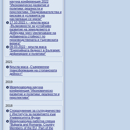
научна конференция 2022
"Икономическо развитие и
политики: реалности и
перспективи. Предизвикателства и
рискове в условията на
наслагващи се кризи"
17.10.2022 г. - кръгла маса
„Възможности за устойчиво
развитие на земеделието в
Добруджа чрез увеличаване на
добавената стойност по
производствената и търговската
верига“
09.03.2022 - кръгла маса
"Енергийната бедност в България:
дефиниране и политики"
2021
Кръгла маса „Съвременни
трансформации на стопанската
дейност”
2019
Международна научна
конференция “Икономическо
развитие и политики: реалности и
перспективи”
2018
Споразумение за сътрудничество
с Института за развитието към
Университета Фудан
Международна работна среща
"Bulgaria and Romania: Country
Members of the EU, Part of the