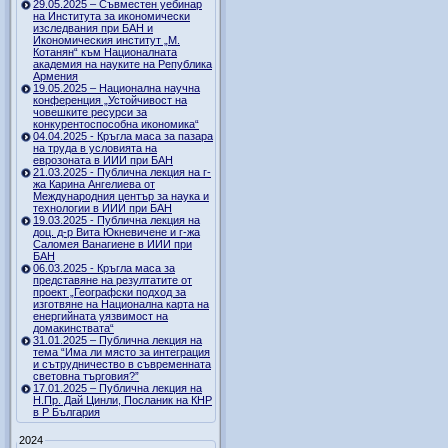
29.05.2025 – Съвместен уебинар
на Института за икономически
изследвания при БАН и
Икономическия институт „М.
Котанян“ към Националната
академия на науките на Република
Армения
19.05.2025 – Национална научна
конференция „Устойчивост на
човешките ресурси за
конкурентоспособна икономика“
04.04.2025 - Кръгла маса за пазара
на труда в условията на
еврозоната в ИИИ при БАН
21.03.2025 - Публична лекция на г-
жа Карина Ангелиева от
Международния център за наука и
технологии в ИИИ при БАН
19.03.2025 - Публична лекция на
доц. д-р Вита Юкневичене и г-жа
Саломея Ванагиене в ИИИ при
БАН
06.03.2025 - Кръгла маса за
представяне на резултатите от
проект „Географски подход за
изготвяне на Национална карта на
енергийната уязвимост на
домакинствата“
31.01.2025 – Публична лекция на
тема “Има ли място за интеграция
и сътрудничество в съвременната
световна търговия?”
17.01.2025 – Публична лекция на
Н.Пр. Дай Цинли, Посланик на КНР
в Р България
2024