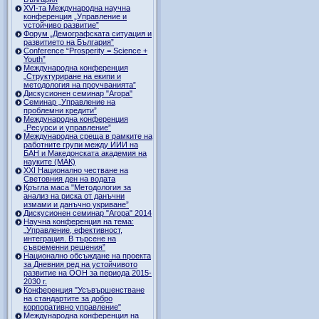
ХVI-та Международна научна
конференция „Управление и
устойчиво развитие”
Форум „Демографската ситуация и
развитието на България”
Conference “Prosperity = Science +
Youth”
Международна конференция
„Структуриране на екипи и
методология на проучванията”
Дискусионен семинар "Агора"
Семинар „Управление на
проблемни кредити”
Международна конференция
„Ресурси и управление”
Международна среща в рамките на
работните групи между ИИИ на
БАН и Македонската академия на
науките (МАК)
XXI Национално честване на
Световния ден на водата
Кръгла маса "Методология за
анализ на риска от данъчни
измами и данъчно укриване”
Дискусионен семинар "Агора" 2014
Научна конференция на тема:
„Управление, ефективност,
интеграция. В търсене на
съвременни решения”
Национално обсъждане на проекта
за Дневния ред на устойчивото
развитие на ООН за периода 2015-
2030 г.
Конференция "Усъвършенстване
на стандартите за добро
корпоративно управление"
Международна конференция на