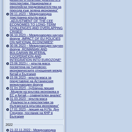
перспективи. Национални и
европейски предизвикателства на
прехода към зелена икономика"
09.11.2023 – Международна
тристранна кръгла маса
„ADJUSTMENT OF THE CEE
ECONOMIES TO LONG-TERM
CHALLENGES AND OVERLAPPING
CRISES“
06.10.2023 – Международен научен
форум „IMPACT OF EU POLICIES
ON NATIONAL ECONOMIES“
30.06.2023 – Международен научен
форум „ROMANIAN AND
BULGARIAN BILATERAL
COOPERATION AND
INTEGRATION INTO EUROZONE“
23.06.2023 г. - кръгла маса,
посветена на търговско-
икономическите отношения между
Китай и България
15.06.2023 - кръгла маса за
представяне на Астанинския
международен форум
31.03.2023 - публична лекция
„Модели на кръгова икономика в
ЕС и Китай – сравнителен анализ“
31.03.2023 - кръгла маса
„Реалности и перспективи за
българската кръгова икономика”
17.01.2023 - лекция на Н.Пр. Дун
Сяодзюн, посланик на КНР в
България
2022
21-22.11.2022 - Международна