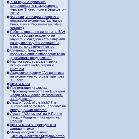
Х-та научно-приложна
конференция с международно
участие “Инвестиции в бъдещето -
2015”
Финанси, иновации и социална
солидарна икономика (La finance,
l’innovation et l’économie sociale et
solidaire)
Работна среща по линията на БАН
със Сръбската академия на
науките и Македонската академия
на науките за установяване на
съвместно сътрудничество
Семинар „Представяне на
корейския опит в управлението на
държавните предприятия”
Научна среща за развитие на
икономиките на България и
Виетнам
Академичен форум "Алтернативи
на икономическото развитие през
XXI век"
Кръгла маса
Презентация на доклад
"Производителността на България.
Уроци от миналото, възможности
за бъдещето"
Лекция "Luck of the Irish? The
Turnaround of the Irish Economy" на
проф. д-р Alan Ahearne
Лекция "Абеномика" на Н.Пр. г-н
Такаши Коидзуми, посланик на
Япония
Кръгла маса за приходите от
данъци и такси
Международен семинар
„Икономическото сътрудничество