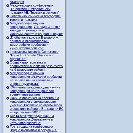
България
Международна конференция
„Съвременни управленски
практики VII. Проекти и региони”
Новата икономическа география:
теория и практика
Международна научна
конферен¬ция „Изследователски
методи и технологии в
икономическите и социални науки”
„Глобалната криза и България –
социално-икономически и
демографски проблеми и
хуманитарни аспекти”
International scientific Conference
"Impact of Climate Change on
Agriculture"
Обща характеристика и
сравнителен анализ на развитието
на българските райони
Международна научна
конференция „Актуални проблеми
на защита на населението и
инфраструктурата”
Юбилейна международна научна
конференция на Национален
военен университет
Научно-практическа електронна
конференция с международно
участие „Развитие на агробизнеса
и селските райони в България и ЕС
– перспективи 2020”
XIV-та Международна научна
конференция „Управление и
устойчиво развитие”
Трета годишна конференция
„Водна икономика и регулация,