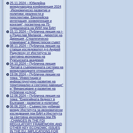
25.11.2024 – Юбилейна
международна конференция 2024
„Икономическо развитие и
политики: реалности и
перспективи. Европейска
интеграция, конвергенция и
кохезия“, посветена на 75-
годишнината на ИИИ при БАН
15.11.2024 – Публична лекция на г-
н Радослав Миланов - директор на
Дирекция „Стратегическо
планиране“ в Министерски съвет
08.11.2024 – Публична лекция на
старши изследовател д-р Андрей
Радулеску от Института за
световна икономика на
Румънската академия
04.10.2024 – Публична лекция
“Китай в съвременната система на
международните отношения”
19.06.2024 – Публични лекции на
тема: “Инвестиции и
инфраструктурно развитие на
териториално и секторно равнище”
и “Финансиране и развитие на
публични услуги”
12.06.2024 – Публична лекция на
тема: "Енергийната бедност в
България - развитие и политики"
06.06.2024 – Съвместен уебинар
между Института за икономически
изследвания при БАН и Института
за световна икономика при РА
„CHANGES IN THE FDI
REGULATORY FRAMEWORK AND
OTHER KEY ECONOMIC ISSUES
IN THE EU: IMPLICATIONS FOR