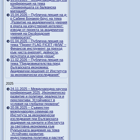
конференция на тема
„Променящата се балканска
миграция“
15.04.2026 – Публична лекция на д-
р Сабине Бонакер-Брус на тема
„Развитие на академичните умения
в ерата на изкуствения интелект:
изводи от проекта за академични
умения на Оксфордския
университет“
01.04.2026 – Публична лекция на
тема “Проект FLAG FICET (ФЛАГ –
Финансов инструмент за преход
към чиста енергия): дейности,
резултати и научени уроци”
11.02.2026 – Публична лекция на
тема “Предизвикателства пред
българската икономика:
Академични решения от Института
за икономически изследвания”
2025
24.11.2025 – Международна научна
конференция 2025 „Икономическо
развитие и политики: реалности и
перспективи. Устойчивост в
условия на глобални промени“
20.06.2025 – Съвместен
международен семинар на
Института за икономически
изследвания при Българската
академия на науките и Института
за световна икономика към
Румънската академия на тема
„Устойчиво развитие,
индустриална политика и растеж“