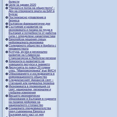
болести
Цели за здраве 2020
"Науката в полза на обществото” -
Ден на отворените врати на БАН в
Бургас
Посткризисно управление в
бизнеса
Български фармацевтични дни
Състояние и развитие на
икономиката и пазара на труда в
България и потребности от работна
сила с определени характеристики
Европейски решения срещу
неформалната икономика
Солидарното общество и борбата с
неравенствата
Култура, музеи и регионално
развитие на Сливенски,
Старозагорски и Ямболски региони
Хоризонти в развитието на
човешките ресурси и знанието
Дискусията по повод 20 години
спец. "Макроикономика" във ФИСН
Образованието и изследванията в
информационното общество
Следкризисният финансов свят –
стагнация или радикална промяна
Икономиката в променящия се
свят: национални, регионални и
глобални измерения
Висшето икономическо
образование в България в годините
на пазарни реформи на
националното стопанство
Социалните предизвикателства
пред съвременна Европа и
България като част от нея