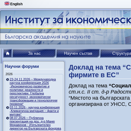
English
За нас
Научен състав
Структур
Доклад на тема “
Научни форуми
фирмите в ЕС”
2026
23-24.11.2026 – Международна
научна конференция 2026
Доклад на тема
“Социал
„Икономическо развитие и
политики: реалности и
ст.н.с. ІІ ст. д-р Радо
перспективи. Глобална
несигурност, икономически
“Мястото на българската
трансформации и технологични
организирана от УНСС, С
промени“
03.11.2026 - научна конференция
„Климатична миграция – факти и
митове“
08.07.2026 – Публична
презентация на доц. д-р Маню
Моравенов - Изпълнителен
директор на Българската фондова