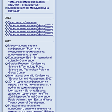
тема „Икономически растеж:
стимули и ограничители”
Конференция по международна
миграция
2013
Участие и публикации
Дискусионен семинар "Агора" 2013
Дискусионен семинар "Агора" 2013
Дискусионен семинар "Агора" 2013
Дискусионен семинар "Агора" 2013
2012
Международна научна
конференция “Ролята на
медиумите в промоцията на
продуктите и услугите"
Конференция Esd I-St International
scientific Conference
Gordon Research Сonference
Science & Technology Policy:
Science and Technology Policy in
Global Context
International scientific Conference
“Economics and Management-2012”
20-та годишна конференция на
мрежата на институти и школи за
публична администрация в
Централна и Източна Европа:
двадесет години развитие (The
20th Nispacee Annual Conference:
Public Administration East and West:
Twenty years of Development
Изводи и перспективи от
придобитото знание в течение на
изминалите 4 десетилетия” (Bilan et