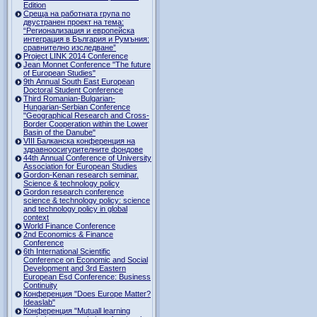
Edition
Среща на работната група по
двустранен проект на тема:
“Регионализация и европейска
интеграция в България и Румъния:
сравнително изследване”
Project LINK 2014 Conference
Jean Monnet Conference "The future
of European Studies"
9th Annual South East European
Doctoral Student Conference
Third Romanian-Bulgarian-
Hungarian-Serbian Conference
"Geographical Research and Cross-
Border Cooperation within the Lower
Basin of the Danube"
VIII Балканска конференция на
здравноосигурителните фондове
44th Annual Conference of University
Association for European Studies
Gordon-Kenan research seminar.
Science & technology policy
Gordon research сonference
science & technology policy: science
and technology policy in global
context
World Finance Conference
2nd Economics & Finance
Conference
6th International Scientific
Conference оn Economic and Social
Development and 3rd Eastern
European Esd Conference: Business
Continuity
Конференция "Does Europe Matter?
Ideaslab"
Конференция "Mutuall learning