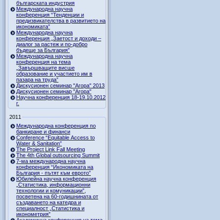
българската индустрия
Международна научна
конференция “Тенденции и
предизвикателства в развитието на
икономиката”
Международна научна
конференция „Заетост и доходи –
диалог за растеж и по-добро
бъдеще за България”
Международна научна
конференция на тема
„Завършващите висше
образование и участието им в
пазара на труда”
Дискусионен семинар "Агора" 2013
Дискусионен семинар "Агора"
Научна конференция 18-19.10.2012
г.
2011
Международна конференция по
банкиране и финанси
Conference “Equitable Access to
Water & Sanitation”
The Project Link Fall Meeting
The 4th Global outsourcing Summit
7-ма международна научна
конференция “Икономиката на
България - пътят към еврото”
Юбилейна научна конференция
„Статистика, информационни
технологии и комуникации”,
посветена на 60-годишнината от
създаването на катедра и
специалност „Статистика и
иконометрия”
Академична конференция на тема