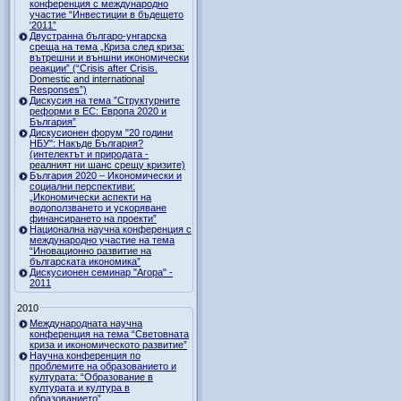
конференция с международно
участие “Инвестиции в бъдещето
'2011”
Двустранна българо-унгарска
среща на тема „Криза след криза:
вътрешни и външни икономически
реакции” (“Crisis after Crisis.
Domestic and international
Responses”)
Дискусия на тема ”Структурните
реформи в ЕС: Европа 2020 и
България”
Дискусионен форум "20 години
НБУ": Накъде България?
(интелектът и природата -
реалният ни шанс срещу кризите)
България 2020 – Икономически и
социални перспективи:
„Икономически аспекти на
водоползването и ускоряване
финансирането на проекти”
Национална научна конференция с
международно участие на тема
“Иновационно развитие на
българската икономика”
Дискусионен семинар "Агора" -
2011
2010
Международната научна
конференция на тема “Световната
криза и икономическото развитие”
Научна конференция по
проблемите на образованието и
културата: “Образование в
културата и култура в
образованието”