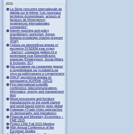
2015
La 3éme rencontre internationale de
dakhla sur le thème “Les nouveaux
territoires économiques; acteurs et
facteurs de l’émergence;
expériences internationales
comparées”
Interim reporting and policy
practitioners’ workshop, Korea-
Bulgaria knowledge sharing program
(KSP)
Среща на европейска мрежа от
експерти SYSDEM към отдел
„Заетост, социални дейности и
включване към Европейската
комисия (Employment, Social Affairs
& Inclusion, ЕС)
Насърчаване на социалния диалог
и подобряване на условията на
труд на работниците и служителите
ОИСР, експертна мрежа по
миграцията SOPEMI, OECD
First international scientific
conference: telecommunications,
informatics, energy and management
tiem
Wood processing and furniture
manufacturing on the world market
and wood-based energy goes global
Семинар «Trade Union approaches
on demography and migrations»
Financial and Monetary Economics –
FME 2015
Project LINK Fall 2015 Meeting
45th Annual Conference of the
European Studies