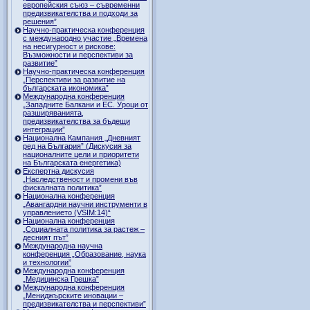
европейския съюз – съвременни
предизвикателства и подходи за
решения”
Научно-практическа конференция
с международно участие „Времена
на несигурност и рискове:
Възможности и перспективи за
развитие”
Научно-практическа конференция
„Перспективи за развитие на
българската икономика”
Международна конференция
„Западните Балкани и ЕС. Уроци от
разширяванията,
предизвикателства за бъдещи
интеграции”
Национална Кампания „Дневният
ред на България” (Дискусия за
националните цели и приоритети
на Българската енергетика)
Експертна дискусия
„Наследственост и промени във
фискалната политика”
Национална конференция
„Авангардни научни инструменти в
управлението (VSIM:14)“
Национална конференция
„Социалната политика за растеж –
десният път”
Международна научна
конференция „Образование, наука
и технологии”
Международна конференция
„Медицинска Грешка”
Международна конференция
„Мениджърските иновации –
предизвикателства и перспективи”