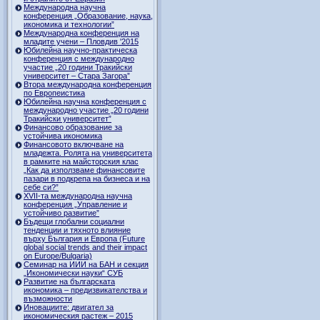
Международна научна
конференция „Образование, наука,
икономика и технологии”
Международна конференция на
младите учени – Пловдив '2015
Юбилейна научно-практическа
конференция с международно
участие „20 години Тракийски
университет – Стара Загора”
Втора международна конференция
по Европеистика
Юбилейна научна конференция с
международно участие „20 години
Тракийски университет”
Финансово образование за
устойчива икономика
Финансовото включване на
младежта. Ролята на университета
в рамките на майсторския клас
„Как да използваме финансовите
пазари в подкрепа на бизнеса и на
себе си?”
XVII-та международна научна
конференция „Управление и
устойчиво развитие”
Бъдещи глобални социални
тенденции и тяхното влияние
върху България и Европа (Future
global social trends and their impact
on Europe/Bulgaria)
Семинар на ИИИ на БАН и секция
„Икономически науки“ СУБ
Развитие на българската
икономика – предизвикателства и
възможности
Иновациите: двигател за
икономическия растеж – 2015