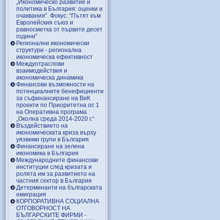
„Икономическо развитие и
политика в България: оценки и
очаквания”. Фокус: “Пътят към
Европейския съюз и
равносметка от първите десет
години”
Регионални икономически
структури - регионална
икономическа ефективност
Междуотраслови
взаимодействия и
икономическа динамика
Финансови възможности на
потенциалните бенефициенти
за съфинансиране на ВиК
проекти по Приоритетна ос 1
на Оперативна програма
„Околна среда 2014-2020 г.“
Въздействието на
икономическата криза върху
уязвими групи в България
Финансиране на зелена
икономика в България
Международните финансови
институции след кризата и
ролята им за развитието на
частния сектор в България
Детерминанти на българската
емиграция
КОРПОРАТИВНА СОЦИАЛНА
ОТГОВОРНОСТ НА
БЪЛГАРСКИТЕ ФИРМИ -