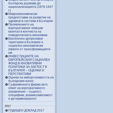
българска държава до
национализацията (1879-1947
г.)
Макроикономически
предпоставки за развитие на
здравната система в България
Проявлението на
корпоративния човешки
капитал в контекста на
поведенческата икономика
Екологично-депресивни
територии в България и
социално-икономически
ефекти от трансформациите
им
ИНВЕСТИЦИИТЕ НА
ЕВРОПЕЙСКИЯ СОЦИАЛЕН
ФОНД В ИНОВАТИВНИ
ПОЛИТИКИ ЗА ЗАЕТОСТ В
БЪЛГАРИЯ – OЦЕНКИ И
ПЕРСПЕКТИВИ
Оценка на импортоемкостта на
българския износ
Съвременната фирма като
обект на корпоративното
управление – същност,
специфики, взаимозависимост
и детерминираност
2017
ГОДИШЕН ДОКЛАД 2017