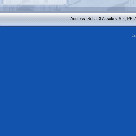
Address: Sofia, 3 Aksakov Str., PB 
Cr