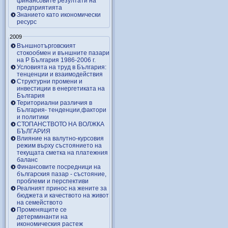
финансовите резултати на
предприятията
Знанието като икономически
ресурс
2009
Външнотърговският
стокообмен и външните пазари
на Р България 1986-2006 г.
Условията на труд в България:
тенценции и взаимодействия
Структурни промени и
инвестиции в енергетиката на
България
Териториални различия в
България- тенденции,фактори
и политики
СТОПАНСТВОТО НА ВОЛЖКА
БЪЛГАРИЯ
Влияние на валутно-курсовия
режим върху състоянието на
текущата сметка на платежния
баланс
Финансовите посредници на
българския пазар - състояние,
проблеми и перспективи
Реалният принос на жените за
бюджета и качеството на живот
на семейството
Променящите се
детерминанти на
икономическия растеж