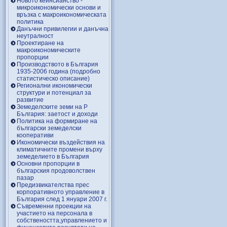
Новото кейнсианство -
микроикономически основи и
връзка с макроикономическата
политика
Данъчни привилегии и данъчна
неутралност
Проектиране на
макроикономическите
пропорции
Производството в България
1935-2006 година (подробно
статистическо описание)
Регионални икономически
структури и потенциал за
развитие
Земеделските земи на Р
България: заетост и доходи
Политика на формиране на
български земеделски
кооперативи
Икономически въздействия на
климатичните промени върху
земеделието в България
Основни пропорции в
българския продоволствен
пазар
Предизвикателства прес
корпоративното управление в
България след 1 януари 2007 г.
Съвременни проекции на
участието на персонала в
собствеността,управлението и