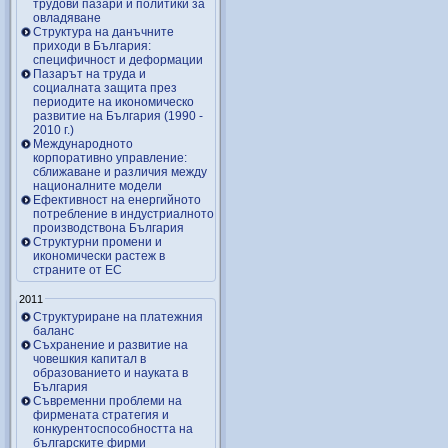
трудови пазари и политики за
овладяване
Структура на данъчните
приходи в България:
специфичност и деформации
Пазарът на труда и
социалната защита през
периодите на икономическо
развитие на България (1990 -
2010 г.)
Международното
корпоративно управление:
сближаване и различия между
националните модели
Ефективност на енергийното
потребление в индустриалното
производствона България
Структурни промени и
икономически растеж в
страните от ЕС
2011
Структуриране на платежния
баланс
Съхранение и развитие на
човешкия капитал в
образованието и науката в
България
Съвременни проблеми на
фирмената стратегия и
конкурентоспособността на
българските фирми