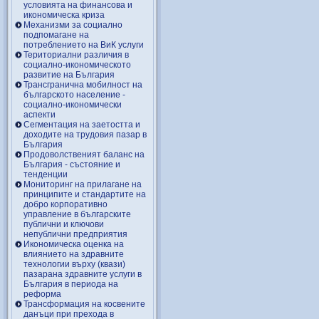
условията на финансова и
икономическа криза
Механизми за социално
подпомагане на
потреблението на ВиК услуги
Териториални различия в
социално-икономическото
развитие на България
Трансгранична мобилност на
българското население -
социално-икономически
аспекти
Сегментация на заетостта и
доходите на трудовия пазар в
България
Продоволственият баланс на
България - състояние и
тенденции
Мониторинг на прилагане на
принципите и стандартите на
добро корпоративно
управление в българските
публични и ключови
непублични предприятия
Икономическа оценка на
влиянието на здравните
технологии върху (квази)
пазарана здравните услуги в
България в периода на
реформа
Трансформация на косвените
данъци при прехода в