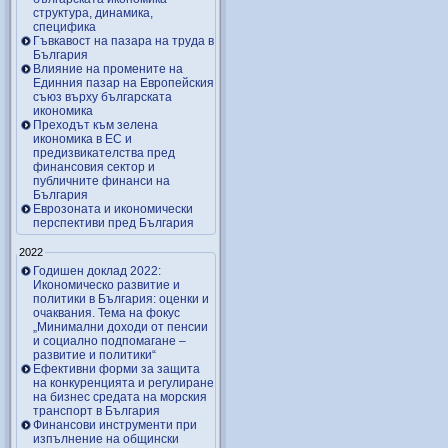
структура, динамика,
специфика
Гъвкавост на пазара на труда в
България
Влияние на промените на
Единния пазар на Европейския
съюз върху българската
икономика
Преходът към зелена
икономика в ЕС и
предизвикателства пред
финансовия сектор и
публичните финанси на
България
Еврозоната и икономически
перспективи пред България
2022
Годишен доклад 2022:
Икономическо развитие и
политики в България: оценки и
очаквания. Тема на фокус
„Минимални доходи от пенсии
и социално подпомагане –
развитие и политики“
Ефективни форми за защита
на конкуренцията и регулиране
на бизнес средата на морския
транспорт в България
Финансови инструменти при
изпълнение на общински