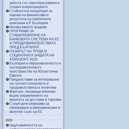
работа със заинтересованите
страни в корпорациите
Стойностна концепция за
оценка на финансовите
резултати на публичните
компании в Р. България
Иновативните градове
ПРОГРАМИ ЗА
СТАБИЛИЗИРАНЕ НА
БАНКОВАТА СИСТЕМА НА ЕС
И ПРЕДИЗВИКАТЕЛСТВАТА
ПРЕД БЪЛГАРИЯ
ПАЗАРЪТ НА ТРУДА И
СОЦИАЛНАТА ЗАЩИТА НА
ХОРИЗОНТ 2020
България в образователното и
изследователското
пространство на Югоизточна
Европа
Предпоставки за интегриране
на селскостопанската и
продоволствената политики
Фактори, оказващи влияние
върху управлението на
веригата за доставки в туризма
Структурни реформи за
сближаване в икономическия и
валутен съюз на ЕС
2015
Задлъжнялостта на