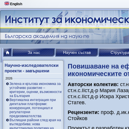
English
За нас
Научен състав
Структур
Повишаване на еф
Научно-изследователски
проекти - завършени
икономическите о
2026
Авторски колектив:
ст.н
Зелена и кръгова икономика за
устойчиво развитие –
ст.н.с.ІІст.д-р Мария Лаз
критерии, оценки, възможности
ст.н.с.ІІст.д-р Искра Хрис
за България
Вертикална интеграция при
Статев.
дигитални платформи:
конкуренция, потенциал и
Рецензенти:
проф. д.ик.
регулаторни
предизвикателства
Стойков
Въглищни райони след края на
въгледобива: нова
Проектът е разработен к
индустриална политика на