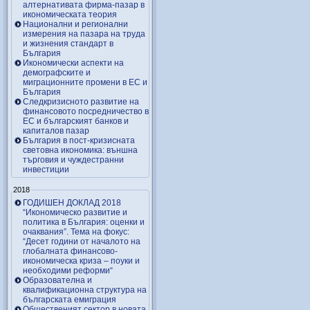
алтернативата фирма-пазар в
икономическата теория
Национални и регионални
измерения на пазара на труда
и жизнения стандарт в
България
Икономически аспекти на
демографските и
миграционните промени в ЕС и
България
Следкризисното развитие на
финансовото посредничество в
ЕС и българският банков и
капиталов пазар
България в пост-кризисната
световна икономика: външна
търговия и чуждестранни
инвестиции
2018
ГОДИШЕН ДОКЛАД 2018
“Икономическо развитие и
политика в България: оценки и
очаквания”. Тема на фокус:
“Десет години от началото на
глобалната финансово-
икономическа криза – поуки и
необходими реформи“
Образователна и
квалификационна структура на
българската емиграция
Общественият сектор в новата