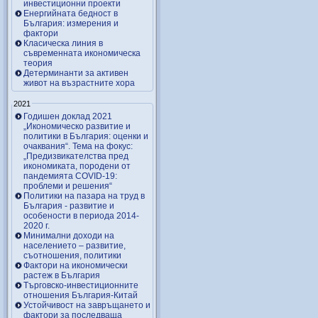
инвестиционни проекти
Енергийната бедност в
България: измерения и
фактори
Класическа линия в
съвременната икономическа
теория
Детерминанти за активен
живот на възрастните хора
2021
Годишен доклад 2021
„Икономическо развитие и
политики в България: оценки и
очаквания“. Тема на фокус:
„Предизвикателства пред
икономиката, породени от
пандемията COVID-19:
проблеми и решения“
Политики на пазара на труд в
България - развитие и
особености в периода 2014-
2020 г.
Минимални доходи на
населението – развитие,
съотношения, политики
Фактори на икономически
растеж в България
Търговско-инвестиционните
отношения България-Китай
Устойчивост на завръщането и
фактори за последваща