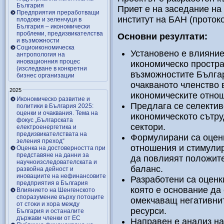
България
Приет е на заседание на
Предприятия преработващи
институт на БАН (протоко
плодове и зеленчуци в
България – икономически
проблеми, предизвикателства
Основни резултати:
и възможности
Социоикономическа
Установено е влияние
антропология на
иновационния процес
икономическо простра
(изследване в конкретни
възможностите Българ
бизнес организации
очакваното членство 
2025
икономическите отно
Икономическо развитие и
Предлага се селектив
политики в България 2025:
оценки и очаквания. Тема на
икономическото сътру
фокус „Българската
сектори.
електроенергетика и
предизвикателствата на
Формулирани са оценк
зеления преход“
отношения и стимулир
Оценка на достоверността при
представяне на данни за
да повлияят положите
научноизследователската и
баланс.
развойна дейност и
иновациите на нефинансовите
Разработени са оценки
предприятия в България
която е основание да 
Влиянието на Шенгенското
споразумение върху потоците
омекчаващ негативнит
от стоки и хора между
ресурси.
България и останалите
държави членки от ЕС
Направен е анализ н