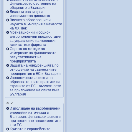
финансовото състояние на
общините в България
Лихвени равнища и
икономическа динамика
Висшето образование и
науката в България в началото
на ХХІ век
Мотивационни и социо-
антропологични предпоставки
за управление на човешкия
капитал във фирмата
Оценка на методи за
измерване на финансовата
резултативност на
предприятията
Защита на конкуренцията по
отношение на съвместните
предприятия в ЕС и България
Икономически аспекти на
образователните практики на
страните от ЕС - възможности
за приложение на опита им в
България
2012
Използване на възобновяеми
енергийни източници в
България: финансови аспекти
при постигане ангажиментите
към ЕС
Кризата в европейските