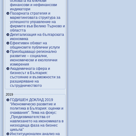
основата на ключови
финансови и нефинансови
индикатори
Пазарната стратегия и
маркетинговата структура за
успешното управление на
фирмите във Велико Търново и
областта
Дигитализация на българската
икономика
Ефективен обхват на
общинските публични услуги
Приобщаващо регионално
развитие – социални,
икономически и екологични
измерения
Академичната сфера и
бизнесът в България:
състояние и възможности за
разширяване на
сътрудничеството
2019
ГОДИШЕН ДОКЛАД 2019
“Икономическо развитие и
политика в България: оценки и
очаквания”. Тема на фокус:
„Предизвикателства от
навлизането на икономиката в
низходяща фаза на бизнес
цикъла”
Институционален анализ на