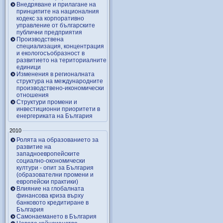
Внедряване и прилагане на
принципите на националния
кодекс за корпоративно
управление от българските
публични предприятия
Производствена
специализация, концентрация
и екологосъобразност в
развитието на териториалните
единици
Изменения в регионалната
структура на международните
производствено-икономически
отношения
Структури промени и
инвестиционни приоритети в
енергериката на България
2010
Ролята на образованието за
развитие на
западноевропейските
социално-окономически
култури - опит за България
(образователни промени и
европейски практики)
Влияние на глобалната
финансова криза върху
банковото кредитиране в
България
Самонаемането в България