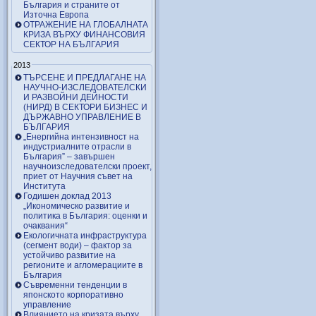
България и страните от
Източна Европа
ОТРАЖЕНИЕ НА ГЛОБАЛНАТА
КРИЗА ВЪРХУ ФИНАНСОВИЯ
СЕКТОР НА БЪЛГАРИЯ
2013
ТЪРСЕНЕ И ПРЕДЛАГАНЕ НА
НАУЧНО-ИЗСЛЕДОВАТЕЛСКИ
И РАЗВОЙНИ ДЕЙНОСТИ
(НИРД) В СЕКТОРИ БИЗНЕС И
ДЪРЖАВНО УПРАВЛЕНИЕ В
БЪЛГАРИЯ
„Енергийна интензивност на
индустриалните отрасли в
България” – завършен
научноизследователски проект,
приет от Научния съвет на
Института
Годишен доклад 2013
„Икономическо развитие и
политика в България: оценки и
очаквания“
Екологичната инфраструктура
(сегмент води) – фактор за
устойчиво развитие на
регионите и агломерациите в
България
Съвременни тенденции в
японското корпоративно
управление
Влиянието на кризата върху