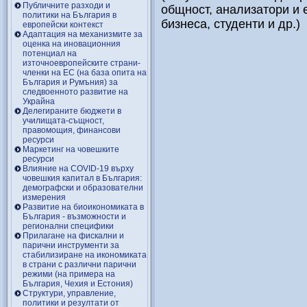
Публичните разходи и
общност, анализатори и е
политики на България в
бизнеса, студенти и др.)
европейски контекст
Адаптация на механизмите за
оценка на иновационния
потенциал на
източноевропейските страни-
членки на ЕС (на база опита на
България и Румъния) за
следвоенното развитие на
Украйна
Делегираните бюджети в
училищата-същност,
правомощия, финансови
ресурси
Маркетинг на човешките
ресурси
Влияние на COVID-19 върху
човешкия капитал в България:
демографски и образователни
измерения
Развитие на биоикономиката в
България - възможности и
регионални специфики
Прилагане на фискални и
парични инструменти за
стабилизиране на икономиката
в страни с различни парични
режими (на примера на
България, Чехия и Естония)
Структури, управление,
политики и резултати от