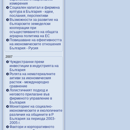
измерения
Социален капитал и фирмена
култура в България - идеи,
послания, перспективи
Възможности за развитие на
българските земеделски
кооперации при
осъществяването на общата
аграрна политика на ЕС
Повишаване на ефективността
на икономическите отношения
България - Русия
2007
Чуждестранни преки
инвестиции в индустрията на
България
Ролята на нематериалните
активи за икономическия
растеж - международно
сравнение
Логистичният подход и
неговото прилагане във
фирменото управление в
България
Мониторинг на социално-
икономическите и екологичните
различия на общините в Р
България за периода 2003-
2005 г.
Фактори и корпоративното