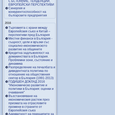
СЪСТОЯНИЕ, ТЕНДЕНЦИИ,
ЕВРОПЕЙСКИ ПЕРСПЕКТИВИ
Синергия и
конкурентоспособност на
българските предприятия
2016
Търговията с храни между
Европейския съюз и Китай –
перспективи пред България
Местни финанси в България -
същност, цели и връзки със
социално-икономическото
развитие на общините
Кредитна задлъжнялост на
домакинствата в България.
Проблемни зони, състояние и
динамика
Разпределение на печалбата и
дивидентната политика по
отношение на обществения
сектор в България (1991-2013)
ГОДИШЕН ДОКЛАД 2016
"Икономическо развитие и
политики в България: оценки и
очаквания"
Възстановяване на
икономическия растеж през
призмата на отрасловите
промени в страните от
Европейския съюз
Адекватност на принципите за