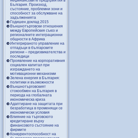
нефинансовите предприятия в
България. Произход,
състояние, проблемни зони и
способност за обслужване на
задълженията
Годишен доклад 2015
Външнотърговски отношения
между Европейския съюз и
регионалните интеграционни
общности в Африка
Интегрираното управление на
отпадъци в българските
региони – предизвикателства и
последици
Проявление на корпоративния
социален капитал при
изграждането на
мотивационни механизми
Зелена енергия в България:
политики и възможности
Външнотърговският
стокообмен на България в
периода на глобалната
икономическа криза
Адаптиране на защитата при
безработица в променящи се
икономически условия
Влияние на търговското
кредитиране върху
финансовото състояние на
фирмите
Конкурентоспособност на