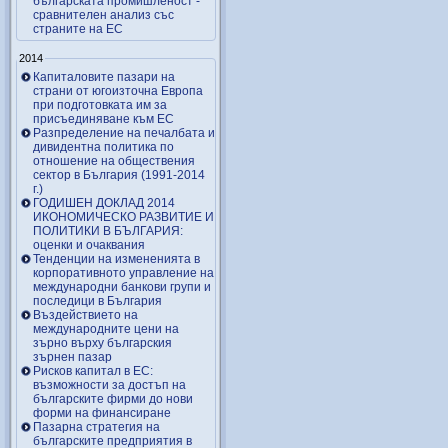
българската промишленост -
сравнителен анализ със
страните на ЕС
2014
Капиталовите пазари на
страни от югоизточна Европа
при подготовката им за
присъединяване към ЕС
Разпределение на печалбата и
дивидентна политика по
отношение на обществения
сектор в България (1991-2014
г.)
ГОДИШЕН ДОКЛАД 2014
ИКОНОМИЧЕСКО РАЗВИТИЕ И
ПОЛИТИКИ В БЪЛГАРИЯ:
оценки и очаквания
Тенденции на измененията в
корпоративното управление на
международни банкови групи и
последици в България
Въздействието на
международните цени на
зърно върху българския
зърнен пазар
Рисков капитал в ЕС:
възможности за достъп на
българските фирми до нови
форми на финансиране
Пазарна стратегия на
българските предприятия в