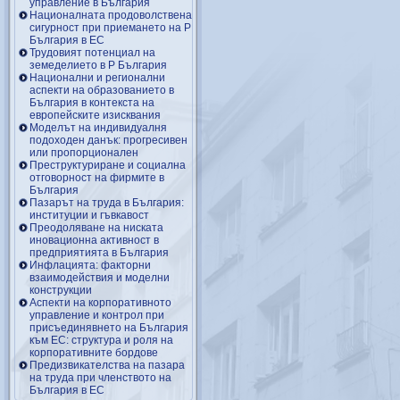
управление в България
Националната продоволствена
сигурност при приемането на Р
България в ЕС
Трудовият потенциал на
земеделието в Р България
Национални и регионални
аспекти на образованието в
България в контекста на
европейските изисквания
Моделът на индивидуалня
подоходен данък: прогресивен
или пропорционален
Преструктуриране и социална
отговорност на фирмите в
България
Пазарът на труда в България:
институции и гъвкавост
Преодоляване на ниската
иновационна активност в
предприятията в България
Инфлацията: факторни
взаимодействия и моделни
конструкции
Аспекти на корпоративното
управление и контрол при
присъединявнето на България
към ЕС: структура и роля на
корпоративните бордове
Предизвикателства на пазара
на труда при членството на
България в ЕС