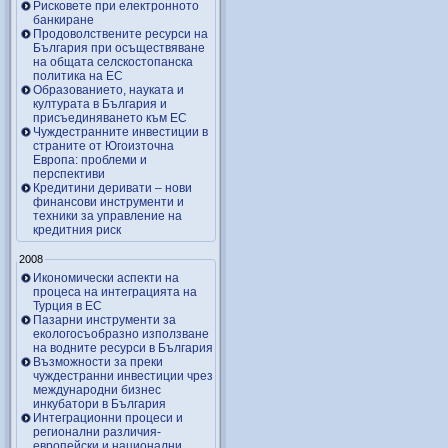
Рисковете при електронното
банкиране
Продоволствените ресурси на
България при осъществяване
на общата селскостопанска
политика на ЕС
Образованието, науката и
културата в България и
присъединяването към ЕС
Чуждестранните инвестиции в
страните от Югоизточна
Европа: проблеми и
перспективи
Кредитини деривати – нови
финансови инструменти и
техники за управление на
кредитния риск
2008
Икономически аспекти на
процеса на интеграцията на
Турция в ЕС
Пазарни инструменти за
екологосъобразно използване
на водните ресурси в България
Възможности за преки
чуждестранни инвестиции чрез
международни бизнес
инкубатори в България
Интеграционни процеси и
регионални различия-
европейски и национални