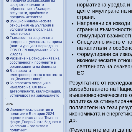
Публично финансиране на
нормативна уредба и 
средното и висшето
образование в България –
цел стимулиране на 
резултати, проблеми и
страни.
предизвикателства
Външно икономическите
Направени са изводи
отношения на България в
страни и възможности
условията на глобалната
несигурност
стимулират взаимоот
Гъвкавост на социалната
Специално място е по
подкрепа в условията на кризи
(опит и уроци от периода на
на капитали и особен
COVID -19 пандемията 2020-
Формулирани са извод
2022 г.)
Развитие на отношенията на
икономическите отно
собственост и промените в
светлината на очаква
организацията на фирмата
Българската
ЕС
електроенергетика в контекста
на „Зеленият пакт“
Резултатите от изследва
Българската миграция в
началото на ХХІ век –
разработването на Нацио
детерминанти, квалификация,
външноикономическите о
устойчивост на завръщането
политика за стимулиране
2024
ползватели на тези резу
Икономическо развитие и
икономиката и енергетик
политики в България 2024:
оценки и очаквания. Тема на
др.
фокус „Енергийната бедност в
България – развитие и
(Резултатите могат да п
политики“