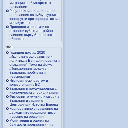
миграция на българското
население
Рационални и ирационални
проявления на субкултурните
конструкти при корпоративния
мениджмънт
Принципи и практики на
стопанки субекти с трайно
влияние върху българското
общество
2020
Годишен доклад 2020
„Икономическо развитие и
политика в България: оценки и
очаквания“. Тема на фокус:
„Пенсионният модел в
България: проблеми и
перспективи“
Икономически растеж и
конвергенция в ЕС
България в международната
икономическа специализация
Фискалните мултипликатори в
България и страни от
Централна и Източна Европа
Корпоративно управление на
държавните предприятия: в
търсене на решения
Мониторинг и оценка на
български предприятия на