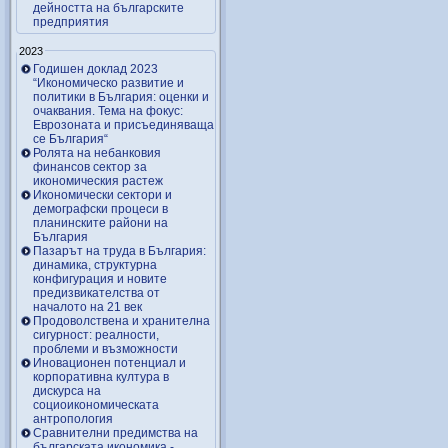
дейността на българските
предприятия
2023
Годишен доклад 2023
“Икономическо развитие и
политики в България: оценки и
очаквания. Тема на фокус:
Еврозоната и присъединяваща
се България“
Ролята на небанковия
финансов сектор за
икономическия растеж
Икономически сектори и
демографски процеси в
планинските райони на
България
Пазарът на труда в България:
динамика, структурна
конфигурация и новите
предизвикателства от
началото на 21 век
Продоволствена и хранителна
сигурност: реалности,
проблеми и възможности
Иновационен потенциал и
корпоративна култура в
дискурса на
социоикономическата
антропология
Сравнителни предимства на
българската икономика -