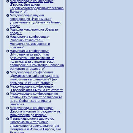
Международна конференция
„Гърция, Българияи
Европейскитепредизвикателствана
Балканите”
Международна научна
конференция „Икономика и
управление в турбулентна бизнес
среда”
Годишна конференция „Селa за
продан”
Национална конференция
„Човешкият капитал –
методология, измерения и
практики”
Национална конференция
„Миграцията да работи за
развитието – инструменти на
политиката за стратегическо
планиране в Югоизточна Европа на
регионите и градовете”
Международна конференция
„Демараж или забавен каданс за
икономиката и финансите? (по
примера на ЕС и България)"
Международна конференция
„Европейският съюз на кръстопът”
Международна конференция по
случай 135 години от обявяването
на гр. София за столица на
България
Международна конференция
„Европа и новите й граждани – от
мобилизация до избори”
Първа национална дискусия:
Програма за интегрирано
управление на засушаванията в
Централна и Източна Европа, вкл.
България