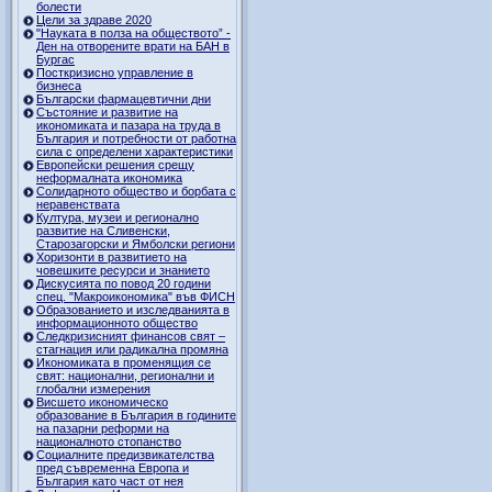
болести
Цели за здраве 2020
"Науката в полза на обществото” -
Ден на отворените врати на БАН в
Бургас
Посткризисно управление в
бизнеса
Български фармацевтични дни
Състояние и развитие на
икономиката и пазара на труда в
България и потребности от работна
сила с определени характеристики
Европейски решения срещу
неформалната икономика
Солидарното общество и борбата с
неравенствата
Култура, музеи и регионално
развитие на Сливенски,
Старозагорски и Ямболски региони
Хоризонти в развитието на
човешките ресурси и знанието
Дискусията по повод 20 години
спец. "Макроикономика" във ФИСН
Образованието и изследванията в
информационното общество
Следкризисният финансов свят –
стагнация или радикална промяна
Икономиката в променящия се
свят: национални, регионални и
глобални измерения
Висшето икономическо
образование в България в годините
на пазарни реформи на
националното стопанство
Социалните предизвикателства
пред съвременна Европа и
България като част от нея