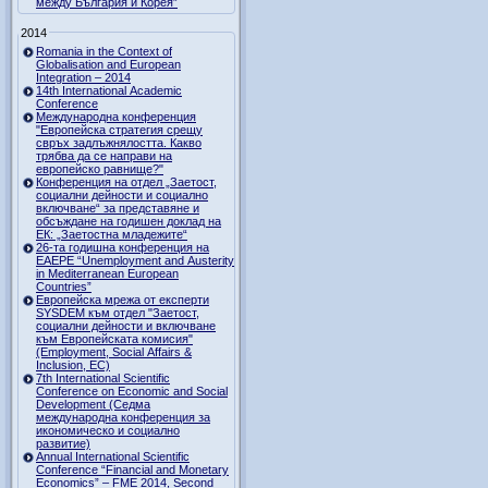
между България и Корея”
2014
Romania in the Context of
Globalisation and European
Integration – 2014
14th International Academic
Conference
Международна конференция
"Европейска стратегия срещу
свръх задлъжнялостта. Какво
трябва да се направи на
европейско равнище?"
Конференция на отдел „Заетост,
социални дейности и социално
включване“ за представяне и
обсъждане на годишен доклад на
ЕК: „Заетостна младежите“
26-та годишна конференция на
EAEPE “Unemployment and Austerity
in Mediterranean European
Countries”
Eвропейска мрежа от експерти
SYSDEM към отдел "Заетост,
социални дейности и включване
към Европейската комисия"
(Employment, Social Affairs &
Inclusion, ЕС)
7th International Scientific
Conference on Economic and Social
Development (Седма
международна конференция за
икономическо и социално
развитие)
Annual International Scientific
Conference “Financial and Monetary
Economics” – FME 2014, Second