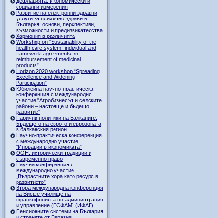
Дефлацията: Икономически и
социални измерения
Развитие на електронни здравни
услуги за психично здраве в
България: основи, перспективи,
възможности и предизвикателства
Хармония в различията
Workshop on "Sustainability of the
health care system- individual and
framework agreements on
reimbursement of medicinal
products”
Horizon 2020 workshop “Spreading
Excellence and Widening
Participation”
Юбилейна научно-практическа
конференция с международно
участие "Агробизнесът и селските
райони – настояще и бъдещо
развитие"
Парични политики на Балканите.
Бъдещето на еврото и еврозоната
в балканския регион
Научно-практическа конференция
с международно участие
“Иновации в икономиката”
ООН: исторически традиции и
съвременно право
Научна конференция с
международно участие
„Възрастните хора като ресурс в
развитието”
Втора международна конференция
на Висше училище на
франкофонията по администрация
и управление (ЕСФАМ) (ИФАГ)
Пенсионните системи на България
и страните от Евразия