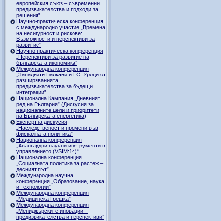
европейския съюз – съвременни
предизвикателства и подходи за
решения”
Научно-практическа конференция
с международно участие „Времена
на несигурност и рискове:
Възможности и перспективи за
развитие”
Научно-практическа конференция
„Перспективи за развитие на
българската икономика”
Международна конференция
„Западните Балкани и ЕС. Уроци от
разширяванията,
предизвикателства за бъдещи
интеграции”
Национална Кампания „Дневният
ред на България” (Дискусия за
националните цели и приоритети
на Българската енергетика)
Експертна дискусия
„Наследственост и промени във
фискалната политика”
Национална конференция
„Авангардни научни инструменти в
управлението (VSIM:14)“
Национална конференция
„Социалната политика за растеж –
десният път”
Международна научна
конференция „Образование, наука
и технологии”
Международна конференция
„Медицинска Грешка”
Международна конференция
„Мениджърските иновации –
предизвикателства и перспективи”