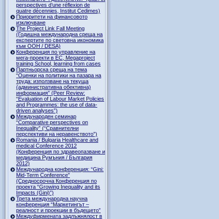
perspectives d’une réflexion de
quatre décennies, Institut Cedimes)
Приоритети на финансовото
изключване
The Project Link Fall Meeting
(Годишна международна среща на
експертите по световна икономика
към ООН / DESA)
Конференция по управление на
мега-проекти в ЕС, Megaproject
training School, learning from cases
Партньорска среща на тема
“Оценки на политики на пазара на
труда: използване на текуща
(административна обективна)
информация” (Peer Review:
“Evaluation of Labour Market Policies
and Programmes: the use of data-
driven analyses”)
Международен семинар
“Comparative perspectives on
Inequality” (“Сравнителни
перспективи на неравенството”)
Romania / Bulgaria Healthcare and
medical Conference 2012
(Конференция по здравеопазване и
медицина Румъния / България
2012)
Международна конференция: “Gini:
Mid-Term Conference”
(Средносрочна Конференция по
проекта “Growing Inequality and its
Impacts (Gini)”)
Трета международна научна
конференция “Маркетингът –
реалност и проекции в бъдещето”
Междуфирмената задлъжнялост в