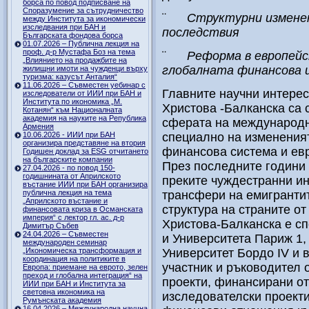
борса по повод подписване на
Споразумение за сътрудничество
¨
Структурни изменен
между Института за икономически
изследвания при БАН и
последствия
Българската фондова борса
01.07.2026 – Публична лекция на
проф. д-р Мустафа Боз на тема
¨
Реформа в европейс
„Влиянието на продажбите на
глобалната финансова и
жилищни имоти на чужденци върху
туризма: казусът Анталия“
11.06.2026 – Съвместен уебинар с
Главните научни интерес
изследователи от ИИИ при БАН и
Института по икономика „М.
Христова -Балканска са 
Котанян“ към Националната
академия на науките на Република
сферата на международн
Армения
10.06.2026 - ИИИ при БАН
специално на изменения
организира представяне на втория
финансова система и ев
Годишен доклад за ESG отчитането
на българските компании
През последните години 
27.04.2026 - по повод 150-
годишнината от Априлското
преките чуждестранни ин
въстание ИИИ при БАН организира
публична лекция на тема
трансфери на емигранти
„Априлското въстание и
структура на страните о
финансовата криза в Османската
империя“ с лектор гл. ас. д-р
Христова-Балканска е с
Димитър Събев
24.04.2026 – Съвместен
и Университета Париж 1,
международен семинар
„Икономическа трансформация и
Университет Бордо IV и 
координация на политиките в
участник и ръководител 
Европа: приемане на еврото, зелен
преход и глобална интеграция“ на
проекти, финансирани от
ИИИ при БАН и Института за
световна икономика на
изследователски проект
Румънската академия
16.04.2026 – Международна научна