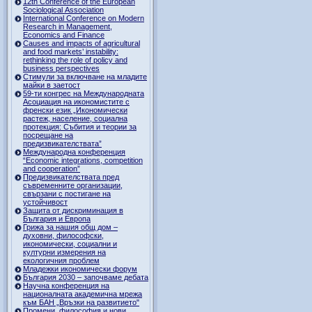
12th Conference of the European
Sociological Association
International Conference on Modern
Research in Management,
Economics and Finance
Causes and impacts of agricultural
and food markets’ instability:
rethinking the role of policy and
business perspectives
Стимули за включване на младите
майки в заетост
59-ти конгрес на Международната
Асоциация на икономистите с
френски език „Икономически
растеж, население, социална
протекция: Събития и теории за
посрещане на
предизвикателствата”
Международна конференция
“Economic integrations, competition
and cooperation”
Предизвикателствата пред
съвременните организации,
свързани с постигане на
устойчивост
Защита от дискриминация в
България и Европа
Грижа за нашия общ дом –
духовни, философски,
икономически, социални и
културни измерения на
екологичния проблем
Младежки икономически форум
България 2030 – започваме дебата
Научна конференция на
националната академична мрежа
към БАН „Връзки на развитието"
Промени, философия и нови