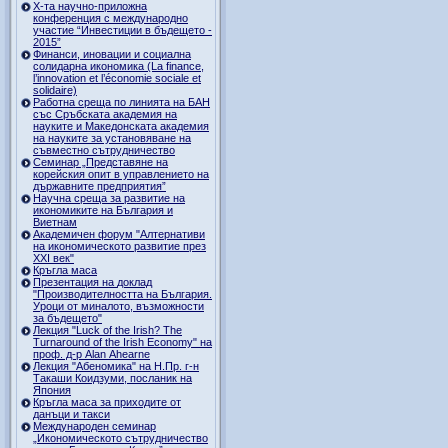
Х-та научно-приложна
конференция с международно
участие “Инвестиции в бъдещето -
2015”
Финанси, иновации и социална
солидарна икономика (La finance,
l’innovation et l’économie sociale et
solidaire)
Работна среща по линията на БАН
със Сръбската академия на
науките и Македонската академия
на науките за установяване на
съвместно сътрудничество
Семинар „Представяне на
корейския опит в управлението на
държавните предприятия”
Научна среща за развитие на
икономиките на България и
Виетнам
Академичен форум "Алтернативи
на икономическото развитие през
XXI век"
Кръгла маса
Презентация на доклад
"Производителността на България.
Уроци от миналото, възможности
за бъдещето"
Лекция "Luck of the Irish? The
Turnaround of the Irish Economy" на
проф. д-р Alan Ahearne
Лекция "Абеномика" на Н.Пр. г-н
Такаши Коидзуми, посланик на
Япония
Кръгла маса за приходите от
данъци и такси
Международен семинар
„Икономическото сътрудничество