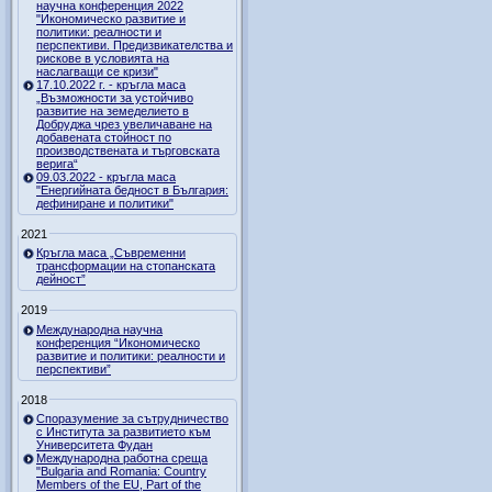
научна конференция 2022
"Икономическо развитие и
политики: реалности и
перспективи. Предизвикателства и
рискове в условията на
наслагващи се кризи"
17.10.2022 г. - кръгла маса
„Възможности за устойчиво
развитие на земеделието в
Добруджа чрез увеличаване на
добавената стойност по
производствената и търговската
верига“
09.03.2022 - кръгла маса
"Енергийната бедност в България:
дефиниране и политики"
2021
Кръгла маса „Съвременни
трансформации на стопанската
дейност”
2019
Международна научна
конференция “Икономическо
развитие и политики: реалности и
перспективи”
2018
Споразумение за сътрудничество
с Института за развитието към
Университета Фудан
Международна работна среща
"Bulgaria and Romania: Country
Members of the EU, Part of the