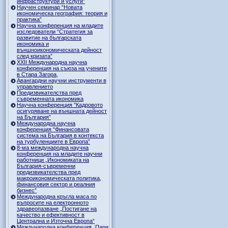
инфраструктури и услуги”
Научен семинар “Новата
икономическа география: теория и
практика”
Научна конференция на младите
изследователи “Стратегия за
развитие на българската
икономика и
външноикономическата дейност
след кризата”
ХХII Международна научна
конференция на съюза на учените
в Стара Загора,
Авангардни научни инструменти в
управлението
Предизвикателства пред
съвременната икономика
Научна конференция ”Кадровото
осигуряване на външната дейност
на България”
Международна научна
конференция “Финансовата
система на България в контекста
на турбуленциите в Европа”
8-ма международна научна
конференция на младите научни
работници „Икономиката на
България-съвременни
предизвикателства пред
макроикономическата политика,
финансовия сектор и реалния
бизнес”
Международна кръгла маса по
въпросите на електронното
здравеопазване „Постигане на
качество и ефективност в
Централна и Източна Европа“
Международна конференция „Пари