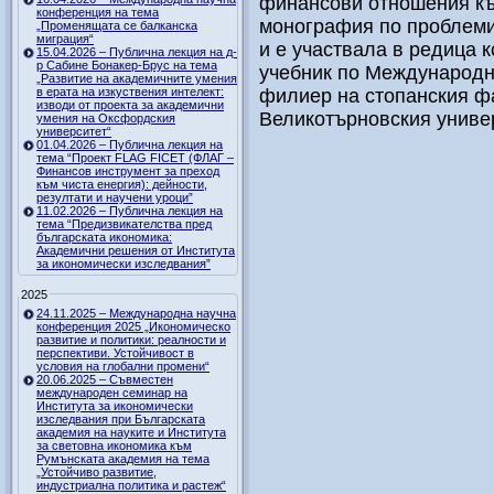
финансови отношения къ
конференция на тема
монография по проблеми
„Променящата се балканска
миграция“
и е участвала в редица 
15.04.2026 – Публична лекция на д-
р Сабине Бонакер-Брус на тема
учебник по Международн
„Развитие на академичните умения
в ерата на изкуствения интелект:
филиер на стопанския фа
изводи от проекта за академични
Великотърновския универ
умения на Оксфордския
университет“
01.04.2026 – Публична лекция на
тема “Проект FLAG FICET (ФЛАГ –
Финансов инструмент за преход
към чиста енергия): дейности,
резултати и научени уроци”
11.02.2026 – Публична лекция на
тема “Предизвикателства пред
българската икономика:
Академични решения от Института
за икономически изследвания”
2025
24.11.2025 – Международна научна
конференция 2025 „Икономическо
развитие и политики: реалности и
перспективи. Устойчивост в
условия на глобални промени“
20.06.2025 – Съвместен
международен семинар на
Института за икономически
изследвания при Българската
академия на науките и Института
за световна икономика към
Румънската академия на тема
„Устойчиво развитие,
индустриална политика и растеж“