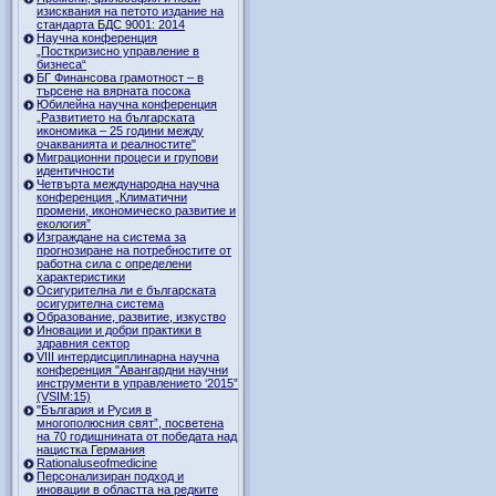
изисквания на петото издание на
стандарта БДС 9001: 2014
Научна конференция
„Посткризисно управление в
бизнеса“
БГ Финансова грамотност – в
търсене на вярната посока
Юбилейна научна конференция
„Развитието на българската
икономика – 25 години между
очакванията и реалностите"
Миграционни процеси и групови
идентичности
Четвърта международна научна
конференция „Климатични
промени, икономическо развитие и
екология”
Изграждане на система за
прогнозиране на потребностите от
работна сила с определени
характеристики
Осигурителна ли е българската
осигурителна система
Образование, развитие, изкуство
Иновации и добри практики в
здравния сектор
VIII интердисциплинарна научна
конференция "Авангардни научни
инструменти в управлението ‘2015”
(VSIM:15)
"България и Русия в
многополюсния свят”, посветена
на 70 годишнината от победата над
нацистка Германия
Rationaluseofmedicine
Персонализиран подход и
иновации в областта на редките