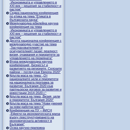
„Икономиката и управлението в
ХХI век – решения за стабилност и
растеж”
Седма национална конференция
по етика на тема “Етиката в
българската наука”
Международна юбилейна научна
конференция на тема
„Икономиката и управлението в
ХХI век – решения за стабилност и
растеж”
Десета национална конференция с
международно участие на тема
„Застрахователният и
осигурителният пазар: реалност,
визия, очаквания и приоритети за
управлението на промяната”
Втора международна научна
конференция „Бизнесът и
развитието на регионите. Селските
райони – поглед към Европа 2020”
Кръгла маса на тема: „От
националните цели и приоритети
на националната програма за
развитие: България 2020 към
партньорски договор за развитие и
инвестиции 2014-2020 г.”
Кръгла маса на тема „Визия, цели
и приоритети: България 2020”
Кръгла маса на тема “Нови умения
за нови работни места”
Конференция на ПУ – ФИСН
„Ефекти на икономическата криза
върху преструктурирането на
икономическата активност в
България”
Осма научно-приложна