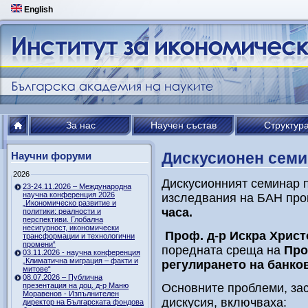
English
За нас
Научен състав
Структур
Дискусионен семи
Научни форуми
2026
Дискусионният семинар п
23-24.11.2026 – Международна
научна конференция 2026
изследвания на БАН пр
„Икономическо развитие и
часа.
политики: реалности и
перспективи. Глобална
несигурност, икономически
Проф. д-р Искра Хрис
трансформации и технологични
промени“
поредната среща на
Про
03.11.2026 - научна конференция
„Климатична миграция – факти и
регулирането на банко
митове“
08.07.2026 – Публична
презентация на доц. д-р Маню
Основните проблеми, за
Моравенов - Изпълнителен
дискусия, включваха:
директор на Българската фондова