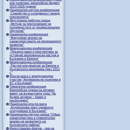
или политики: европейски бюджет
2014-2020 година”
Национална научна конференция
„Семейство и солидарност между
поколенията”
Двустранна работна среща
„Методи за прогнозиране на
потребностите от професионално
обучение”
Национална конференция
“Фокусиран анализ на
характеристиките на регионалното
развитие”
Международна конференция
„Предпоставки и перспективи за
устойчив икономически растеж в
България и Европа”
Международна конференция
„Растеж или рецесия за Европа и
българската икономика през 2012
г.”
Кръгла маса с международно
участие “Антикризисни политики в
ЕС и България”
Тематична конференция
Европейска година на активен
живот на възрастните хора “Да
бъдем активни – Какво е
необходимо”
Национална кръгла маса
„Алтернативи пред здравното
осигуряване в България”
Национална научна среща “Обща
характеристика и сравнителен
анализ на развитието на
българските райони”
Индустриален форум - дни на