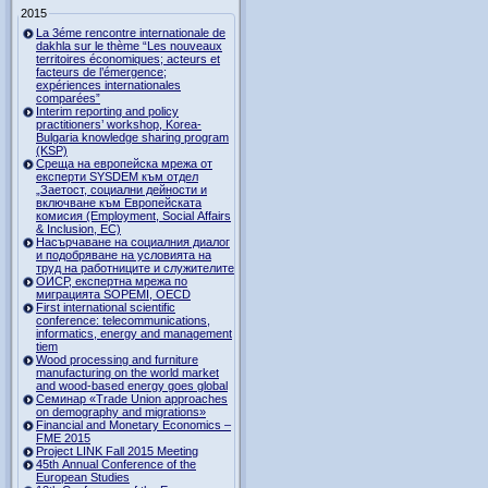
2015
La 3éme rencontre internationale de
dakhla sur le thème “Les nouveaux
territoires économiques; acteurs et
facteurs de l’émergence;
expériences internationales
comparées”
Interim reporting and policy
practitioners’ workshop, Korea-
Bulgaria knowledge sharing program
(KSP)
Среща на европейска мрежа от
експерти SYSDEM към отдел
„Заетост, социални дейности и
включване към Европейската
комисия (Employment, Social Affairs
& Inclusion, ЕС)
Насърчаване на социалния диалог
и подобряване на условията на
труд на работниците и служителите
ОИСР, експертна мрежа по
миграцията SOPEMI, OECD
First international scientific
conference: telecommunications,
informatics, energy and management
tiem
Wood processing and furniture
manufacturing on the world market
and wood-based energy goes global
Семинар «Trade Union approaches
on demography and migrations»
Financial and Monetary Economics –
FME 2015
Project LINK Fall 2015 Meeting
45th Annual Conference of the
European Studies