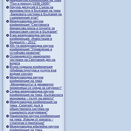
"Пол и преход (1938-1958)"
Научна дискусия в Съюза на
икономистите в България на тема
„Банковата система в България на
съвременния етап”
Международна научна
конференция “Световната
финансова криза и поуките за
финансовия сектор в България”
8-ма международна научна
конференция „Инвестиции в
бъдещето – 2011”
ХІІІ–та международна научна
конференция “Управление и
устойчиво развитие”
Осемнадесето национално
честване на Световния ден на
водата
Втора годишна конференция
«Инфраструктура и услуги във
водния сектор»
Международна научна
конференция на тема
„Мениджмънтът в динамично
променяща се среда за сигурност”
Седма международна научна
конференция на тема „Българската
икономика – пътят на еврото”
Международна конференция на
тема „Скритият дълг в
обществената система на
социалното осигуряване”
Национална научна конференция
на тема „Изводи от кризата –
стратегии и препоръки”
Международна юбилейна научна
конференция на тема