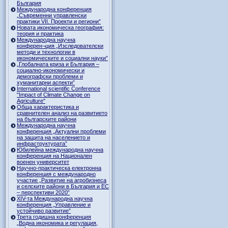
България
Международна конференция
„Съвременни управленски
практики VII. Проекти и региони”
Новата икономическа география:
теория и практика
Международна научна
конферен¬ция „Изследователски
методи и технологии в
икономическите и социални науки”
„Глобалната криза и България –
социално-икономически и
демографски проблеми и
хуманитарни аспекти”
International scientific Conference
"Impact of Climate Change on
Agriculture"
Обща характеристика и
сравнителен анализ на развитието
на българските райони
Международна научна
конференция „Актуални проблеми
на защита на населението и
инфраструктурата”
Юбилейна международна научна
конференция на Национален
военен университет
Научно-практическа електронна
конференция с международно
участие „Развитие на агробизнеса
и селските райони в България и ЕС
– перспективи 2020”
XIV-та Международна научна
конференция „Управление и
устойчиво развитие”
Трета годишна конференция
„Водна икономика и регулация,