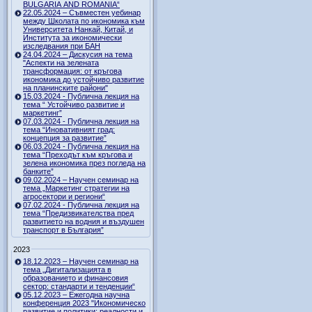
BULGARIA AND ROMANIA“
22.05.2024 – Съвместен уебинар
между Школата по икономика към
Университета Нанкай, Китай, и
Института за икономически
изследвания при БАН
24.04.2024 – Дискусия на тема
"Аспекти на зелената
трансформация: от кръгова
икономика до устойчиво развитие
на планинските райони"
15.03.2024 - Публична лекция на
тема “ Устойчиво развитие и
маркетинг”
07.03.2024 - Публична лекция на
тема “Иновативният град:
концепция за развитие”
06.03.2024 - Публична лекция на
тема “Преходът към кръгова и
зелена икономика през погледа на
банките”
09.02.2024 – Научен семинар на
тема „Маркетинг стратегии на
агросектори и региони“
07.02.2024 - Публична лекция на
тема “Предизвикателства пред
развитието на водния и въздушен
транспорт в България”
2023
18.12.2023 – Научен семинар на
тема „Дигитализацията в
образованието и финансовия
сектор: стандарти и тенденции“
05.12.2023 – Ежегодна научна
конференция 2023 "Икономическо
развитие и политики: реалности и