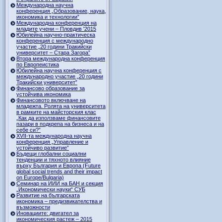
Международна научна
конференция „Образование, наука,
икономика и технологии”
Международна конференция на
младите учени – Пловдив '2015
Юбилейна научно-практическа
конференция с международно
участие „20 години Тракийски
университет – Стара Загора”
Втора международна конференция
по Европеистика
Юбилейна научна конференция с
международно участие „20 години
Тракийски университет”
Финансово образование за
устойчива икономика
Финансовото включване на
младежта. Ролята на университета
в рамките на майсторския клас
„Как да използваме финансовите
пазари в подкрепа на бизнеса и на
себе си?”
XVII-та международна научна
конференция „Управление и
устойчиво развитие”
Бъдещи глобални социални
тенденции и тяхното влияние
върху България и Европа (Future
global social trends and their impact
on Europe/Bulgaria)
Семинар на ИИИ на БАН и секция
„Икономически науки“ СУБ
Развитие на българската
икономика – предизвикателства и
възможности
Иновациите: двигател за
икономическия растеж – 2015