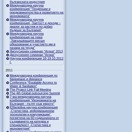
българската индустрия
Международна научна
конференция “Тенденции и
предизвикателства в развитието на
икономиката”
Международна научна
конференция „Заетост и доходи –
диалог за растеж и по-добро
бъдеще за България”
Международна научна
конференция на тема
„Завършващите висше
образование и участието им в
пазара на труда”
Дискусионен семинар "Агора" 2013
Дискусионен семинар "Агора"
Научна конференция 18-19.10.2012
г.
2011
Международна конференция по
банкиране и финанси
Conference “Equitable Access to
Water & Sanitation”
The Project Link Fall Meeting
The 4th Global outsourcing Summit
7-ма международна научна
конференция “Икономиката на
България - пътят към еврото”
Юбилейна научна конференция
„Статистика, информационни
технологии и комуникации”,
посветена на 60-годишнината от
създаването на катедра и
специалност „Статистика и
иконометрия”
Академична конференция на тема