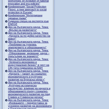
workshops on evolution of national
innovation and era policies"
Конференция "Social Protection
Floors: a new approach to social
protection in Europe"
Конференция "Интегрирани
здравни грижи"
Годишна среща на експерти към
ENEGE
Ден на българската наука. Тема:
„Връзки на развитието”
Ден на българската наука. Тема:
„Науката за по-добро качество на
живот”
Ден на българската наука. Тема:
„Проблеми на туризма,
земеделието и образованието”
Ден на българската наука. Тема:
„Образование, иновации, наука –
триъгълник на знанието”
Ден на българската наука. Тема:
„Зелената икономика и
индустриалния бизнес” в чест на
145-тата годишнина на БАН
Ден на българската наука. Тема:
„Науката – гарант за социално-
икономическото и културно
развитие на Бургаска област”
Ден на българската наука. Тема:
„Културно историческо
наследство, влияние на науката и
образованието върху социално-
икономическото развитие на град
Сливен и Сливенски регион“
Ден на българската наука. Тема:
„Иновациите – предпоставка за
ускорено развитие на икономиката
в Пловдивския регион“