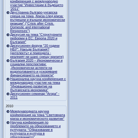
конференция с международно
участие “Инвестиции в бъдещето
'2011”
Двустранна българо-унгарска
среща на тема „Криза след криза:
вътрешни и външни икономически
реакции” (“Crisis after Crisis.
Domestic and international
Responses”)
Дискусия на тема ”Структурните
реформи в ЕС: Европа 2020 и
България”
Дискусионен форум "20 години
НБУ": Накъде България?
(интелектът и природата -
реалният ни шанс срещу кризите)
България 2020 – Икономически и
социални перспективи:
„Икономически аспекти на
водоползването и ускоряване
финансирането на проекти”
Национална научна конференция с
международно участие на тема
“Иновационно развитие на
българската икономика”
Дискусионен семинар "Агора" -
2011
2010
Международната научна
конференция на тема “Световната
криза и икономическото развитие”
Научна конференция по
проблемите на образованието и
културата: “Образование в
културата и култура в
образованието”