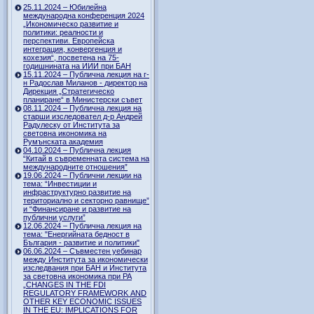
25.11.2024 – Юбилейна
международна конференция 2024
„Икономическо развитие и
политики: реалности и
перспективи. Европейска
интеграция, конвергенция и
кохезия“, посветена на 75-
годишнината на ИИИ при БАН
15.11.2024 – Публична лекция на г-
н Радослав Миланов - директор на
Дирекция „Стратегическо
планиране“ в Министерски съвет
08.11.2024 – Публична лекция на
старши изследовател д-р Андрей
Радулеску от Института за
световна икономика на
Румънската академия
04.10.2024 – Публична лекция
“Китай в съвременната система на
международните отношения”
19.06.2024 – Публични лекции на
тема: “Инвестиции и
инфраструктурно развитие на
териториално и секторно равнище”
и “Финансиране и развитие на
публични услуги”
12.06.2024 – Публична лекция на
тема: "Енергийната бедност в
България - развитие и политики"
06.06.2024 – Съвместен уебинар
между Института за икономически
изследвания при БАН и Института
за световна икономика при РА
„CHANGES IN THE FDI
REGULATORY FRAMEWORK AND
OTHER KEY ECONOMIC ISSUES
IN THE EU: IMPLICATIONS FOR