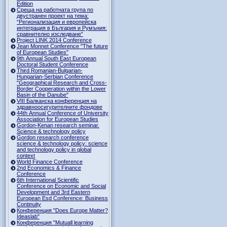
Edition
Среща на работната група по
двустранен проект на тема:
“Регионализация и европейска
интеграция в България и Румъния:
сравнително изследване”
Project LINK 2014 Conference
Jean Monnet Conference "The future
of European Studies"
9th Annual South East European
Doctoral Student Conference
Third Romanian-Bulgarian-
Hungarian-Serbian Conference
"Geographical Research and Cross-
Border Cooperation within the Lower
Basin of the Danube"
VIII Балканска конференция на
здравноосигурителните фондове
44th Annual Conference of University
Association for European Studies
Gordon-Kenan research seminar.
Science & technology policy
Gordon research сonference
science & technology policy: science
and technology policy in global
context
World Finance Conference
2nd Economics & Finance
Conference
6th International Scientific
Conference оn Economic and Social
Development and 3rd Eastern
European Esd Conference: Business
Continuity
Конференция "Does Europe Matter?
Ideaslab"
Конференция "Mutuall learning