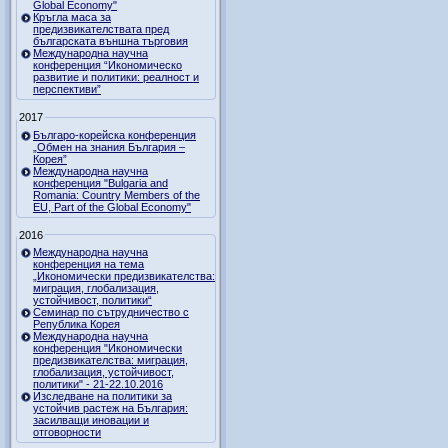
Global Economy"
Кръгла маса за
предизвикателствата пред
българската външна търговия
Международна научна
конференция “Икономическо
развитие и политики: реалност и
перспективи”
2017
Българо-корейска конференция
„Обмен на знания България –
Корея”
Международна научна
конференция "Bulgaria and
Romania: Country Members of the
EU, Part of the Global Economy"
2016
Международна научна
конференция на тема
„Икономически предизвикателства:
миграция, глобализация,
устойчивост, политики“
Семинар по сътрудничество с
Република Корея
Международна научна
конференция "Икономически
предизвикателства: миграция,
глобализация, устойчивост,
политики" - 21-22.10.2016
Изследване на политики за
устойчив растеж на България:
засилващи иновации и
отговорности