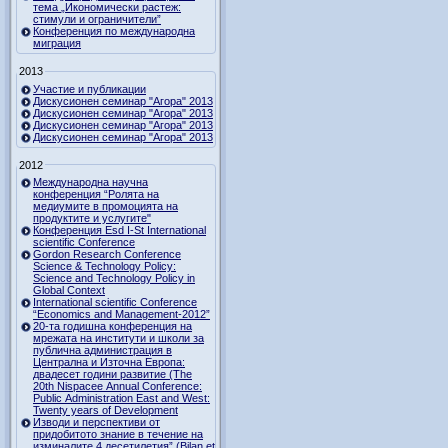
тема „Икономически растеж:
стимули и ограничители”
Конференция по международна
миграция
2013
Участие и публикации
Дискусионен семинар "Агора" 2013
Дискусионен семинар "Агора" 2013
Дискусионен семинар "Агора" 2013
Дискусионен семинар "Агора" 2013
2012
Международна научна
конференция “Ролята на
медиумите в промоцията на
продуктите и услугите"
Конференция Esd I-St International
scientific Conference
Gordon Research Сonference
Science & Technology Policy:
Science and Technology Policy in
Global Context
International scientific Conference
“Economics and Management-2012”
20-та годишна конференция на
мрежата на институти и школи за
публична администрация в
Централна и Източна Европа:
двадесет години развитие (The
20th Nispacee Annual Conference:
Public Administration East and West:
Twenty years of Development
Изводи и перспективи от
придобитото знание в течение на
изминалите 4 десетилетия” (Bilan et