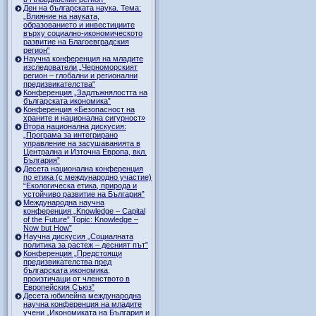
Ден на българската наука. Тема:
„Влияние на науката,
образованието и инвестициите
върху социално-икономическото
развитие на Благоевградския
регион“
Научна конференция на младите
изследователи „Черноморският
регион – глобални и регионални
предизвикателства“
Конференция „Задлъжнялостта на
българската икономика”
Конференция «Безопасност на
храните и национална сигурност»
Втора национална дискусия:
„Програма за интегрирано
управление на засушаванията в
Централна и Източна Европа, вкл.
България”
Десета национална конференция
по етика (с международно участие)
“Екологическа етика, природа и
устойчиво развитие на България”
Международна научна
конференция „Knowledge – Capital
of the Future” Topic: Knowledge –
Now but How”
Научна дискусия „Социалната
политика за растеж – десният път”
Конференция „Предстоящи
предизвикателства пред
българската икономика,
произтичащи от членството в
Европейския Съюз”
Десета юбилейна международна
научна конференция на младите
учени „Икономиката на България и