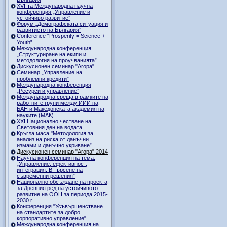
ХVI-та Международна научна
конференция „Управление и
устойчиво развитие”
Форум „Демографската ситуация и
развитието на България”
Conference “Prosperity = Science +
Youth”
Международна конференция
„Структуриране на екипи и
методология на проучванията”
Дискусионен семинар "Агора"
Семинар „Управление на
проблемни кредити”
Международна конференция
„Ресурси и управление”
Международна среща в рамките на
работните групи между ИИИ на
БАН и Македонската академия на
науките (МАК)
XXI Национално честване на
Световния ден на водата
Кръгла маса "Методология за
анализ на риска от данъчни
измами и данъчно укриване”
Дискусионен семинар "Агора" 2014
Научна конференция на тема:
„Управление, ефективност,
интеграция. В търсене на
съвременни решения”
Национално обсъждане на проекта
за Дневния ред на устойчивото
развитие на ООН за периода 2015-
2030 г.
Конференция "Усъвършенстване
на стандартите за добро
корпоративно управление"
Международна конференция на