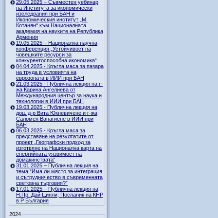
29.05.2025 – Съвместен уебинар
на Института за икономически
изследвания при БАН и
Икономическия институт „М.
Котанян“ към Националната
академия на науките на Република
Армения
19.05.2025 – Национална научна
конференция „Устойчивост на
човешките ресурси за
конкурентоспособна икономика“
04.04.2025 - Кръгла маса за пазара
на труда в условията на
еврозоната в ИИИ при БАН
21.03.2025 - Публична лекция на г-
жа Карина Ангелиева от
Международния център за наука и
технологии в ИИИ при БАН
19.03.2025 - Публична лекция на
доц. д-р Вита Юкневичене и г-жа
Саломея Ванагиене в ИИИ при
БАН
06.03.2025 - Кръгла маса за
представяне на резултатите от
проект „Географски подход за
изготвяне на Национална карта на
енергийната уязвимост на
домакинствата“
31.01.2025 – Публична лекция на
тема “Има ли място за интеграция
и сътрудничество в съвременната
световна търговия?”
17.01.2025 – Публична лекция на
Н.Пр. Дай Цинли, Посланик на КНР
в Р България
2024