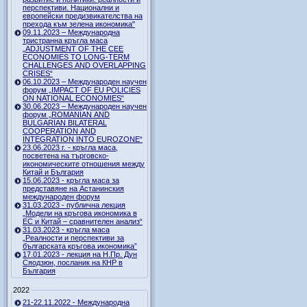
перспективи. Национални и
европейски предизвикателства на
прехода към зелена икономика"
09.11.2023 – Международна
тристранна кръгла маса
„ADJUSTMENT OF THE CEE
ECONOMIES TO LONG-TERM
CHALLENGES AND OVERLAPPING
CRISES“
06.10.2023 – Международен научен
форум „IMPACT OF EU POLICIES
ON NATIONAL ECONOMIES“
30.06.2023 – Международен научен
форум „ROMANIAN AND
BULGARIAN BILATERAL
COOPERATION AND
INTEGRATION INTO EUROZONE“
23.06.2023 г. - кръгла маса,
посветена на търговско-
икономическите отношения между
Китай и България
15.06.2023 - кръгла маса за
представяне на Астанинския
международен форум
31.03.2023 - публична лекция
„Модели на кръгова икономика в
ЕС и Китай – сравнителен анализ“
31.03.2023 - кръгла маса
„Реалности и перспективи за
българската кръгова икономика”
17.01.2023 - лекция на Н.Пр. Дун
Сяодзюн, посланик на КНР в
България
2022
21-22.11.2022 - Международна