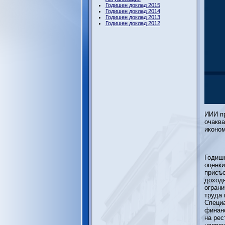
Годишен доклад 2015
Годишен доклад 2014
Годишен доклад 2013
Годишен доклад 2012
ИИИ пр
очаква
иконом
Годишн
оценки
присъе
доходн
ограни
труда 
Специа
финанс
на рес