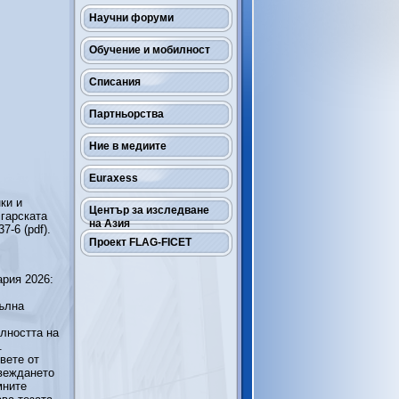
Научни форуми
Обучение и мобилност
Списания
Партньорства
Ние в медиите
Euraxess
ки и
Център за изследване
гарската
на Азия
7-6 (pdf).
Проект FLAG-FICET
рия 2026:
пълна
елността на
.
вете от
овеждането
мните