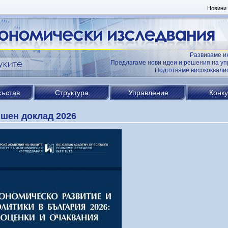
Новини
Развиваме и
Предлагаме нови идеи и решения на уп
Подготвяме висококвал
състав
Структура
Управление
Конк
шен доклад 2026