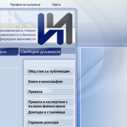
Профил на купувача
Карта
кономическата теория
равлението и бизнеса
ифицирани икономисти
урси
Свободни длъжности
Общ списък публикации
Книги и монографии
Проекти
Проекти и експертизи с
външно финансиране
Доклади и становища
Годишни доклади