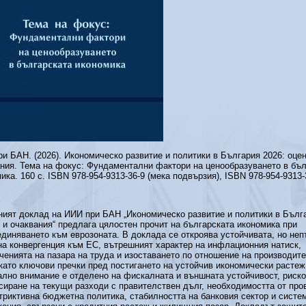
и БАН. (2026). Икономическо развитие и политики в България 2026: оцен
ния. Тема на фокус: Фундаментални фактори на ценообразуването в бъл
ика. 160 с. ISBN 978-954-9313-36-9 (мека подвързия), ISBN 978-954-9313-3
ият доклад на ИИИ при БАН „Икономическо развитие и политики в Бълга
 и очаквания“ предлага цялостен прочит на българската икономика при
диняването към еврозоната. В доклада се откроява устойчивата, но не
а конвергенция към ЕС, вътрешният характер на инфлационния натиск,
ченията на пазара на труда и изоставането по отношение на производит
като ключови пречки пред постигането на устойчив икономически растеж
лно внимание е отделено на фискалната и външната устойчивост, риско
иране на текущи разходи с правителствен дълг, необходимостта от пр
триктивна бюджетна политика, стабилността на банковия сектор и систе