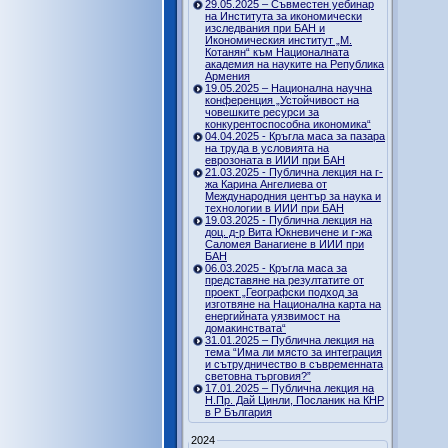
29.05.2025 – Съвместен уебинар
на Института за икономически
изследвания при БАН и
Икономическия институт „М.
Котанян“ към Националната
академия на науките на Република
Армения
19.05.2025 – Национална научна
конференция „Устойчивост на
човешките ресурси за
конкурентоспособна икономика“
04.04.2025 - Кръгла маса за пазара
на труда в условията на
еврозоната в ИИИ при БАН
21.03.2025 - Публична лекция на г-
жа Карина Ангелиева от
Международния център за наука и
технологии в ИИИ при БАН
19.03.2025 - Публична лекция на
доц. д-р Вита Юкневичене и г-жа
Саломея Ванагиене в ИИИ при
БАН
06.03.2025 - Кръгла маса за
представяне на резултатите от
проект „Географски подход за
изготвяне на Национална карта на
енергийната уязвимост на
домакинствата“
31.01.2025 – Публична лекция на
тема “Има ли място за интеграция
и сътрудничество в съвременната
световна търговия?”
17.01.2025 – Публична лекция на
Н.Пр. Дай Цинли, Посланик на КНР
в Р България
2024