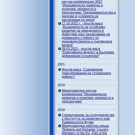
научна конференция 2022
"Икономическо развитие и
политики: реалности и
перспективи. Предизвикателства и
рискове в условията на
наслагващи се кризи"
17.10.2022 г. - кръгла маса
„Възможности за устойчиво
развитие на земеделието в
Добруджа чрез увеличаване на
добавената стойност по
производствената и търговската
верига“
09.03.2022 - кръгла маса
"Енергийната бедност в България:
дефиниране и политики"
2021
Кръгла маса „Съвременни
трансформации на стопанската
дейност”
2019
Международна научна
конференция “Икономическо
развитие и политики: реалности и
перспективи”
2018
Споразумение за сътрудничество
с Института за развитието към
Университета Фудан
Международна работна среща
"Bulgaria and Romania: Country
Members of the EU, Part of the