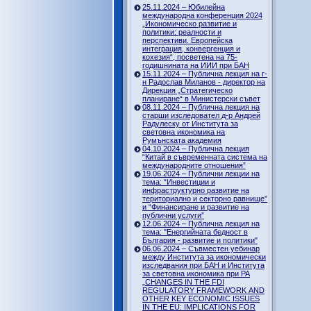
25.11.2024 – Юбилейна
международна конференция 2024
„Икономическо развитие и
политики: реалности и
перспективи. Европейска
интеграция, конвергенция и
кохезия“, посветена на 75-
годишнината на ИИИ при БАН
15.11.2024 – Публична лекция на г-
н Радослав Миланов - директор на
Дирекция „Стратегическо
планиране“ в Министерски съвет
08.11.2024 – Публична лекция на
старши изследовател д-р Андрей
Радулеску от Института за
световна икономика на
Румънската академия
04.10.2024 – Публична лекция
“Китай в съвременната система на
международните отношения”
19.06.2024 – Публични лекции на
тема: “Инвестиции и
инфраструктурно развитие на
териториално и секторно равнище”
и “Финансиране и развитие на
публични услуги”
12.06.2024 – Публична лекция на
тема: "Енергийната бедност в
България - развитие и политики"
06.06.2024 – Съвместен уебинар
между Института за икономически
изследвания при БАН и Института
за световна икономика при РА
„CHANGES IN THE FDI
REGULATORY FRAMEWORK AND
OTHER KEY ECONOMIC ISSUES
IN THE EU: IMPLICATIONS FOR