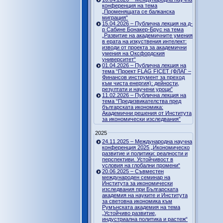
конференция на тема
„Променящата се балканска
миграция“
15.04.2026 – Публична лекция на д-
р Сабине Бонакер-Брус на тема
„Развитие на академичните умения
в ерата на изкуствения интелект:
изводи от проекта за академични
умения на Оксфордския
университет“
01.04.2026 – Публична лекция на
тема “Проект FLAG FICET (ФЛАГ –
Финансов инструмент за преход
към чиста енергия): дейности,
резултати и научени уроци”
11.02.2026 – Публична лекция на
тема “Предизвикателства пред
българската икономика:
Академични решения от Института
за икономически изследвания”
2025
24.11.2025 – Международна научна
конференция 2025 „Икономическо
развитие и политики: реалности и
перспективи. Устойчивост в
условия на глобални промени“
20.06.2025 – Съвместен
международен семинар на
Института за икономически
изследвания при Българската
академия на науките и Института
за световна икономика към
Румънската академия на тема
„Устойчиво развитие,
индустриална политика и растеж“