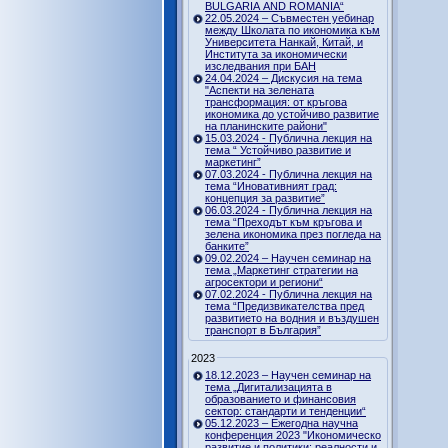
BULGARIA AND ROMANIA“
22.05.2024 – Съвместен уебинар
между Школата по икономика към
Университета Нанкай, Китай, и
Института за икономически
изследвания при БАН
24.04.2024 – Дискусия на тема
"Аспекти на зелената
трансформация: от кръгова
икономика до устойчиво развитие
на планинските райони"
15.03.2024 - Публична лекция на
тема “ Устойчиво развитие и
маркетинг”
07.03.2024 - Публична лекция на
тема “Иновативният град:
концепция за развитие”
06.03.2024 - Публична лекция на
тема “Преходът към кръгова и
зелена икономика през погледа на
банките”
09.02.2024 – Научен семинар на
тема „Маркетинг стратегии на
агросектори и региони“
07.02.2024 - Публична лекция на
тема “Предизвикателства пред
развитието на водния и въздушен
транспорт в България”
2023
18.12.2023 – Научен семинар на
тема „Дигитализацията в
образованието и финансовия
сектор: стандарти и тенденции“
05.12.2023 – Ежегодна научна
конференция 2023 "Икономическо
развитие и политики: реалности и