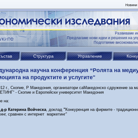
Новини
Развиваме и
Предлагаме нови идеи и решения на уп
Подготвяме висококвал
състав
Структура
Управление
Конк
ународна научна конференция “Ролята на меди
оцията на продуктите и услугите"
12 г., Скопие, Р Македония, организатори саМакедонско сдружение за м
ЕТИНГ“ - Скопие и Европейски университет Македония
е на:
. д-р Катерина Войческа
, доклад
"
Конкуренция на фирмите - традиционн
инг, сравнен с интернет маркетинг"