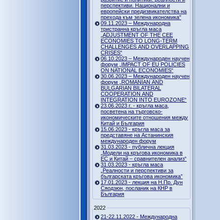
перспективи. Национални и
европейски предизвикателства на
прехода към зелена икономика"
09.11.2023 – Международна
тристранна кръгла маса
„ADJUSTMENT OF THE CEE
ECONOMIES TO LONG-TERM
CHALLENGES AND OVERLAPPING
CRISES“
06.10.2023 – Международен научен
форум „IMPACT OF EU POLICIES
ON NATIONAL ECONOMIES“
30.06.2023 – Международен научен
форум „ROMANIAN AND
BULGARIAN BILATERAL
COOPERATION AND
INTEGRATION INTO EUROZONE“
23.06.2023 г. - кръгла маса,
посветена на търговско-
икономическите отношения между
Китай и България
15.06.2023 - кръгла маса за
представяне на Астанинския
международен форум
31.03.2023 - публична лекция
„Модели на кръгова икономика в
ЕС и Китай – сравнителен анализ“
31.03.2023 - кръгла маса
„Реалности и перспективи за
българската кръгова икономика”
17.01.2023 - лекция на Н.Пр. Дун
Сяодзюн, посланик на КНР в
България
2022
21-22.11.2022 - Международна