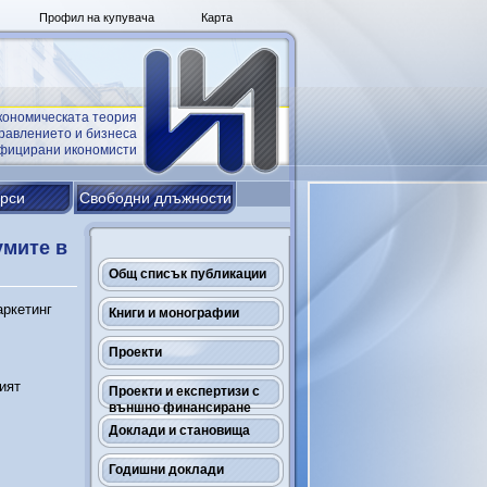
Профил на купувача
Карта
кономическата теория
равлението и бизнеса
ифицирани икономисти
урси
Свободни длъжности
умите в
Общ списък публикации
аркетинг
Книги и монографии
Проекти
ият
Проекти и експертизи с
външно финансиране
Доклади и становища
Годишни доклади