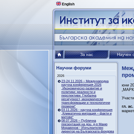
English
За нас
Научен 
Научни форуми
Межд
пром
2026
23-24.11.2026 – Международна
научна конференция 2026
юни 20
„Икономическо развитие и
„МАРК
политики: реалности и
перспективи. Глобална
Участи
несигурност, икономически
трансформации и технологични
гл. ас
промени“
03.11.2026 - научна конференция
маркет
„Климатична миграция – факти и
митове“
08.07.2026 – Публична
презентация на доц. д-р Маню
Моравенов - Изпълнителен
директор на Българската фондова