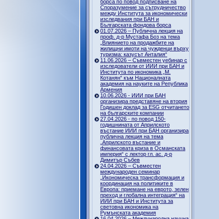
борса по повод подписване на
Споразумение за сътрудничество
между Института за икономически
изследвания при БАН и
Българската фондова борса
01.07.2026 – Публична лекция на
проф. д-р Мустафа Боз на тема
„Влиянието на продажбите на
жилищни имоти на чужденци върху
туризма: казусът Анталия“
11.06.2026 – Съвместен уебинар с
изследователи от ИИИ при БАН и
Института по икономика „М.
Котанян“ към Националната
академия на науките на Република
Армения
10.06.2026 - ИИИ при БАН
организира представяне на втория
Годишен доклад за ESG отчитането
на българските компании
27.04.2026 - по повод 150-
годишнината от Априлското
въстание ИИИ при БАН организира
публична лекция на тема
„Априлското въстание и
финансовата криза в Османската
империя“ с лектор гл. ас. д-р
Димитър Събев
24.04.2026 – Съвместен
международен семинар
„Икономическа трансформация и
координация на политиките в
Европа: приемане на еврото, зелен
преход и глобална интеграция“ на
ИИИ при БАН и Института за
световна икономика на
Румънската академия
16.04.2026 – Международна научна