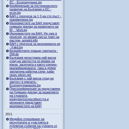
ЕС - Economynews.bg
Конференция за посткризисното
развитие на България и ЕС -
econ.bg
БАН с прогноза за 1,3 на сто ръст -
standartnews.bg
Икономистите на БАН представят
годишен доклад за развитието на
БГ - Vesti.bg
Икономистите на БАН: Не сме в
рецесия, но имаме нисък темп на
растеж- aspekti.info
БАН с прогноза за икономиката ни
- Fakti.bg
Безработните плащат сметката -
DW.de
България регистрира най-висок
спад на заетостта по време на
криза, засегната е както средно-
квалифицираната, така и добре
заплатена работна сила- tuida-
news.sliven.net
България с най-висок спад на
заетост в кризата -
Economymagazine.bg
Пресконференция за представяне
на Годишен доклад за развитието
на страната,
конкурентоспособността и
регионите представят
икономистите на БАН
2011
Медийно отразяване на
резултатите и участията в
публични събития на учените от