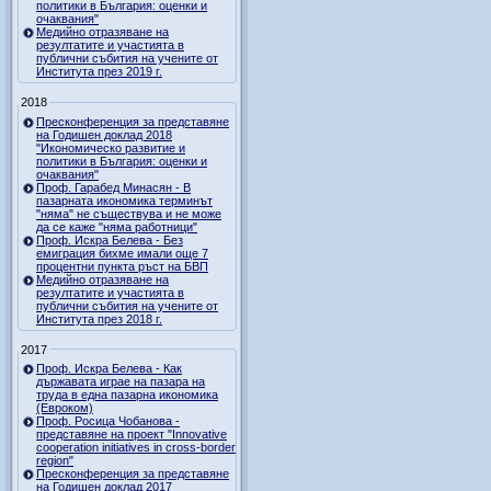
политики в България: оценки и
очаквания"
Медийно отразяване на
резултатите и участията в
публични събития на учените от
Института през 2019 г.
2018
Пресконференция за представяне
на Годишен доклад 2018
"Икономическо развитие и
политики в България: оценки и
очаквания"
Проф. Гарабед Минасян - В
пазарната икономика терминът
"няма" не съществува и не може
да се каже "няма работници"
Проф. Искра Белева - Без
емиграция бихме имали още 7
процентни пункта ръст на БВП
Медийно отразяване на
резултатите и участията в
публични събития на учените от
Института през 2018 г.
2017
Проф. Искра Белева - Как
държавата играе на пазара на
труда в една пазарна икономика
(Евроком)
Проф. Росица Чобанова -
представяне на проект "Innovative
cooperation initiatives in cross-border
region"
Пресконференция за представяне
на Годишен доклад 2017