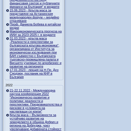
финансовия сектор и публичните
финанси на България“ в медиите
15.06.2023 - Кръгла маса за
представяне на Астанинския
международен форум – медийно
отразяване
Проф. Даниела Бобева в китайски
медии
Макроикономическата прогноза на
ИИИ за 2023-2025 г. в медиите
31.03.2023 - кръгла маса
„Реалности и перспективи за
българската кръгова икономика”,
организирана от Института за
икономически изследвания при
БАН съвместно с Българската
търговско-промишлена палата и
Висшето училище по агробизнес и
развитие на регионите
17.01.2023 - лекция на Н.Пр. Дун
Сяодзюн, посланик на КНР в
България
2022
21-22.11.2022 - Международна
научна конференция 2022
"Икономическо развитие и
политики: реалности и
перспективи. Предизвикателства и
рискове в условията на
наслагващи се кризи"
Кръгла маса – Възможности за
устойчиво развитие на
земеделието в община Добрич и
региона на Добруджа, чрез
увеличаване добавената стойност