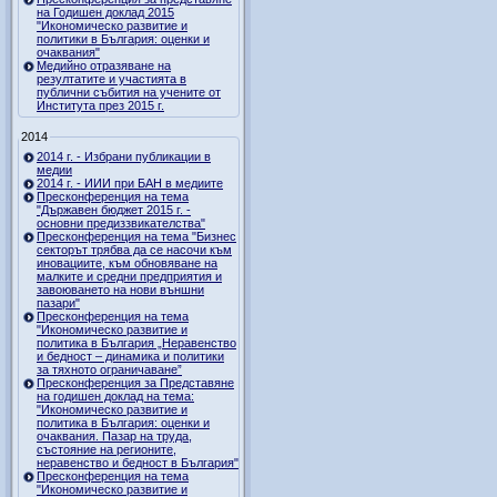
на Годишен доклад 2015
"Икономическо развитие и
политики в България: оценки и
очаквания"
Медийно отразяване на
резултатите и участията в
публични събития на учените от
Института през 2015 г.
2014
2014 г. - Избрани публикации в
медии
2014 г. - ИИИ при БАН в медиите
Пресконференция на тема
"Държавен бюджет 2015 г. -
основни предиззвикателства"
Пресконференция на тема "Бизнес
секторът трябва да се насочи към
иновациите, към обновяване на
малките и средни предприятия и
завоюването на нови външни
пазари"
Пресконференция на тема
"Икономическо развитие и
политика в България „Неравенство
и бедност – динамика и политики
за тяхното ограничаване”
Пресконференция за Представяне
на годишен доклад на тема:
"Икономическо развитие и
политика в България: оценки и
очаквания. Пазар на труда,
състояние на регионите,
неравенство и бедност в България"
Пресконференция на тема
"Икономическо развитие и