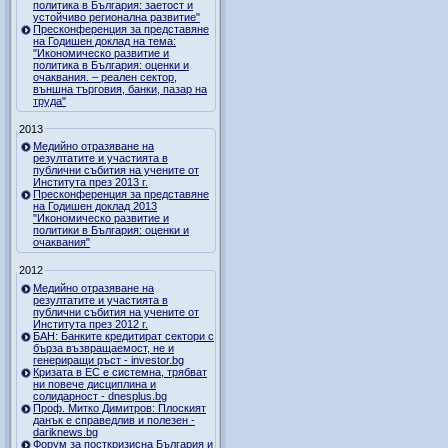
политика в България: заетост и
устойчиво регионална развитие"
Пресконференция за представяне
на Годишен доклад на тема:
"Икономическо развитие и
политика в България: оценки и
очаквания. – реален сектор,
външна търговия, банки, пазар на
труда"
2013
Медийно отразяване на
резултатите и участията в
публични събития на учените от
Института през 2013 г.
Пресконференция за представяне
на Годишен доклад 2013
"Икономическо развитие и
политики в България: оценки и
очаквания"
2012
Медийно отразяване на
резултатите и участията в
публични събития на учените от
Института през 2012 г.
БАН: Банките кредитират сектори с
бърза възвращаемост, не и
генериращи ръст - investor.bg
Кризата в ЕС е системна, трябват
ни повече дисциплина и
солидарност - dnesplus.bg
Проф. Митко Димитров: Плоският
данък е справедлив и полезен -
dariknews.bg
Форум за посткризисна България и