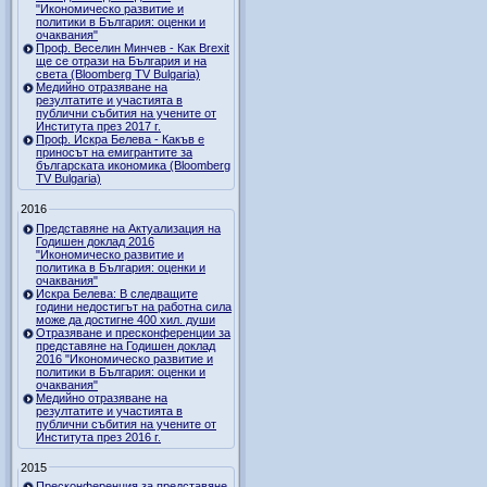
"Икономическо развитие и
политики в България: оценки и
очаквания"
Проф. Веселин Минчев - Как Brexit
ще се отрази на България и на
света (Bloomberg TV Bulgaria)
Медийно отразяване на
резултатите и участията в
публични събития на учените от
Института през 2017 г.
Проф. Искра Белева - Какъв е
приносът на емигрантите за
българската икономика (Bloomberg
TV Bulgaria)
2016
Представяне на Актуализация на
Годишен доклад 2016
"Икономическо развитие и
политика в България: оценки и
очаквания"
Искра Белева: В следващите
години недостигът на работна сила
може да достигне 400 хил. души
Отразяване и пресконференции за
представяне на Годишен доклад
2016 "Икономическо развитие и
политики в България: оценки и
очаквания"
Медийно отразяване на
резултатите и участията в
публични събития на учените от
Института през 2016 г.
2015
Пресконференция за представяне