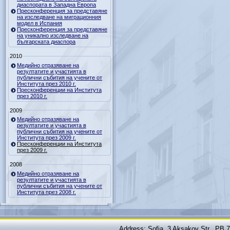
диаспората в Западна Европа
Пресконференция за представяне
на изследване на миграционния
модел в Испания
Пресконференция за представяне
на уникално изследване на
българската диаспора
2010
Медийно отразяване на
резултатите и участията в
публични събития на учените от
Института през 2010 г.
Пресконференции на Института
през 2010 г.
2009
Медийно отразяване на
резултатите и участията в
публични събития на учените от
Института през 2009 г.
Пресконференции на Института
през 2009 г.
2008
Медийно отразяване на
резултатите и участията в
публични събития на учените от
Института през 2008 г.
Address: Sofia, 3 Aksakov Str., PB 