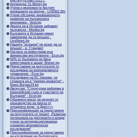
Института през 2011 г.
Антинаука ‘11-Money.bg
Учени и икономисти бистрят
иновациите на форум - LIVEBIZ.BG
Учени обсъждат иновационното
развитие на българската
икономика - Vesti.bg
Децата ни в Испания забравят
български - Monitor.bg
Българите в Испания нямат
намерение да се връщат -
LiveNews.bg
Нашите "испанци" не искат да се
връщат - в. Стандарт
Нагласи за инвестиции във
финансови инструменти - Econ.bg
50% от българите не биха
инвестирали в акции -Bnews.bg
Представяне на резултатите от
изследване на корпоративното
управление - Econ.bg
Изследване на ЕС показва, че
страната ни е "умерен иноватор" -
News.Burgas24.bg
Дискусия: "Структурни реформи в
Европейския съюз и участието на
България" - Econ.bg
Общините могат да печелят от
производство на биогаз от
отпадните води - в.Днес<+>
Пресконференция за предстаняне
на резултатите от проект „Развитие
потенциала на докторанти и млади
учени за интердисциплинарни
социално-икономически
изследвания"
Пресконференция за представяне
на изследване на българската