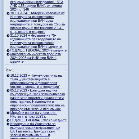
икономически изследвания - БТА,
ЛИК „155 години БАН“, октомври
2024, с. 146
30.10.2024 – Авторски колектив от
Института за икономически
изследвания при БАН сред
наградените в Конкурса на СУБ за
високи научни постижения 2024 –
отразяване в медиите
21.10.2024 – Честване на 75-
годишнината от създаването на
Института за икономически
изследвания при БАН в медиите
ГОДИШЕН ДОКЛАД 2024 в медиите
Макроикономическата прогноза
2024-2026 на ИИИ при БАН в
медиите
2023
18.12.2023 – Научен семинар на
тема „Дигитализацията в
образованието и финансовия
сектор: стандарти и тенденции“
05.12.2023 - Ежегодна научна
конференция 2023 "Икономическо
развитие и политики: реалности и
перспективи. Национални и
европейски предизвикателства на
прехода към зелена икономика"
Медийни изяви на учените от
Института през 2023 г.
ГОДИШЕН ДОКЛАД 2023 в медиите
Изследване на Института за
икономически изследвания при
БАН на тема „Преходът към
зелена икономика в ЕС и
предизвикателства пред