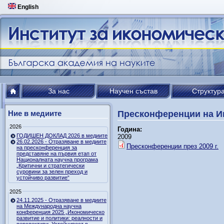
English
За нас
Научен състав
Структур
Ние в медиите
Пресконференции на Инс
2026
Година:
ГОДИШЕН ДОКЛАД 2026 в медиите
2009
26.02.2026 - Отразяване в медиите
Пресконференции през 2009 г.
на пресконференция за
представяне на първия етап от
Националната научна програма
„Критични и стратегически
суровини за зелен преход и
устойчиво развитие“
2025
24.11.2025 - Отразяване в медиите
на Международна научна
конференция 2025 „Икономическо
развитие и политики: реалности и