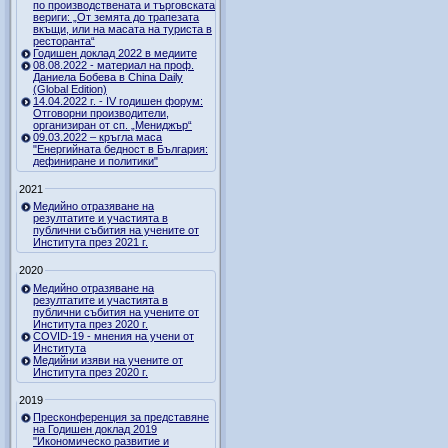
по производствената и търговската
вериги: „От земята до трапезата
вкъщи, или на масата на туриста в
ресторанта“
Годишен доклад 2022 в медиите
08.08.2022 - материал на проф.
Даниела Бобева в China Daily
(Global Edition)
14.04.2022 г. - IV годишен форум:
Отговорни производители,
организиран от сп. „Мениджър“
09.03.2022 – кръгла маса
"Енергийната бедност в България:
дефиниране и политики"
2021
Медийно отразяване на
резултатите и участията в
публични събития на учените от
Института през 2021 г.
2020
Медийно отразяване на
резултатите и участията в
публични събития на учените от
Института през 2020 г.
COVID-19 - мнения на учени от
Института
Медийни изяви на учените от
Института през 2020 г.
2019
Пресконференция за представяне
на Годишен доклад 2019
"Икономическо развитие и