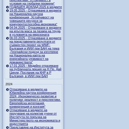
перспективи. Устойчивост в
условия на глобални промени“
ГОДИШЕН ДОКЛАД 2025 в медиите
19.05.2025 - Отразяване в медиите
на Национална научна
конференция „Устойчивост на
човешките ресурси за
конкурентоспособна икономика“
04.04.2025 - Отразяване в медиите
на кръгла маса за пазара на труда
в условията на еврозоната
06.03.2025 - Отразяване в медиите
на представените резултати от
съвместен проект на WWF-
България и ИИИ при БАН на тема
„Географски подход за изготвяне
на Национална карта на
енергийната уязвимост на
домакинствата“
17.01.2025 - Медийно отразяване
на публичната лекция на Н.Пр. Дай
Цинли, Посланик на КНР в Р
България, в ИИИ при БАН
2024
Отразяване в медиите на
Юбилейна научна конференция
2024 „Икономическо развитие и
политики: реалност и перспективи.
Европейска интеграция,
конвергенция и кохезия“
Отразяване в медиите на
проучване на колектив учени от
Института по поръчка на
Министерството на икономиката и
индустрията
Представяне на Института за