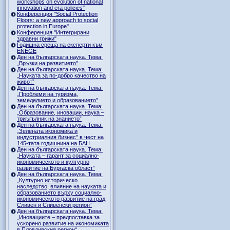
workshops on evolution of national
innovation and era policies"
Конференция "Social Protection
Floors: a new approach to social
protection in Europe"
Конференция "Интегрирани
здравни грижи"
Годишна среща на експерти към
ENEGE
Ден на българската наука. Тема:
„Връзки на развитието”
Ден на българската наука. Тема:
„Науката за по-добро качество на
живот”
Ден на българската наука. Тема:
„Проблеми на туризма,
земеделието и образованието”
Ден на българската наука. Тема:
„Образование, иновации, наука –
триъгълник на знанието”
Ден на българската наука. Тема:
„Зелената икономика и
индустриалния бизнес” в чест на
145-тата годишнина на БАН
Ден на българската наука. Тема:
„Науката – гарант за социално-
икономическото и културно
развитие на Бургаска област”
Ден на българската наука. Тема:
„Културно историческо
наследство, влияние на науката и
образованието върху социално-
икономическото развитие на град
Сливен и Сливенски регион“
Ден на българската наука. Тема:
„Иновациите – предпоставка за
ускорено развитие на икономиката
в Пловдивския регион“