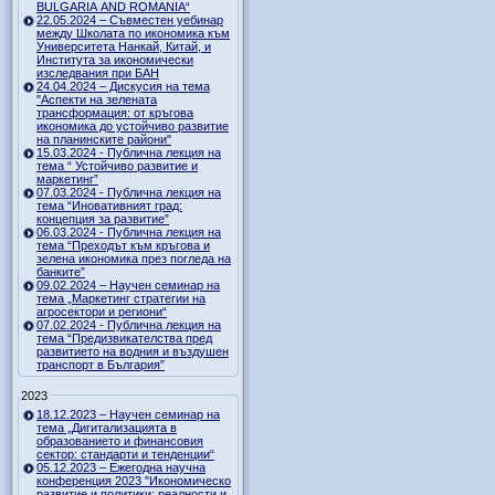
BULGARIA AND ROMANIA“
22.05.2024 – Съвместен уебинар
между Школата по икономика към
Университета Нанкай, Китай, и
Института за икономически
изследвания при БАН
24.04.2024 – Дискусия на тема
"Аспекти на зелената
трансформация: от кръгова
икономика до устойчиво развитие
на планинските райони"
15.03.2024 - Публична лекция на
тема “ Устойчиво развитие и
маркетинг”
07.03.2024 - Публична лекция на
тема “Иновативният град:
концепция за развитие”
06.03.2024 - Публична лекция на
тема “Преходът към кръгова и
зелена икономика през погледа на
банките”
09.02.2024 – Научен семинар на
тема „Маркетинг стратегии на
агросектори и региони“
07.02.2024 - Публична лекция на
тема “Предизвикателства пред
развитието на водния и въздушен
транспорт в България”
2023
18.12.2023 – Научен семинар на
тема „Дигитализацията в
образованието и финансовия
сектор: стандарти и тенденции“
05.12.2023 – Ежегодна научна
конференция 2023 "Икономическо
развитие и политики: реалности и