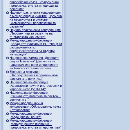
европейския съюз – съвременни
предизвикателства и подходи за
решения”
Научно-практическа конференция
с международно участие „Времена
на несигурност и рискове:
Възможности и перспективи за
развитие”
Научно-практическа конференция
„Перспективи за развитие на
българската икономика”
Международна конференция
„Западните Балкани и ЕС. Уроци от
разширяванията,
предизвикателства за бъдещи
интеграции”
Национална Кампания „Дневният
ред на България” (Дискусия за
националните цели и приоритети
на Българската енергетика)
Експертна дискусия
„Наследственост и промени във
фискалната политика”
Национална конференция
„Авангардни научни инструменти в
управлението (VSIM:14)“
Национална конференция
„Социалната политика за растеж –
десният път”
Международна научна
конференция „Образование, наука
и технологии”
Международна конференция
„Медицинска Грешка”
Международна конференция
„Мениджърските иновации –
предизвикателства и перспективи”