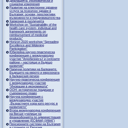
Дефлацията: Икономически и
социални измерения
Развитие на електронни здравни
услуги за психично здраве в
България: основи, перспективи,
възможности и предизвикателства
Хармония в различията
Workshop on "Sustainability of the
health care system- individual and
framework agreements on
reimbursement of medicinal
products”
Horizon 2020 workshop “Spreading
Excellence and Widening
Participation”
Юбилейна научно-практическа
конференция с международно
участие "Агробизнесът и селските
райони – настояще и бъдещо
развитие"
Парични политики на Балканите.
Бъдещето на еврото и еврозоната
в балканския регион
Научно-практическа конференция
с международно участие
“Иновации в икономиката”
ООН: исторически традиции и
съвременно право
Научна конференция с
международно участие
„Възрастните хора като ресурс в
развитието”
Втора международна конференция
на Висше училище на
франкофонията по администрация
и управление (ЕСФАМ) (ИФАГ)
Пенсионните системи на България
и страните от Евразия