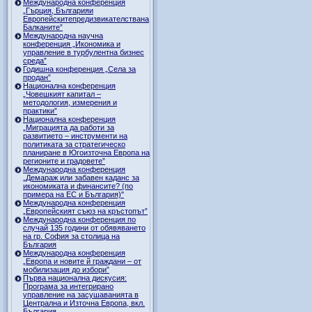
Международна конференция
„Гърция, Българияи
Европейскитепредизвикателствана
Балканите”
Международна научна
конференция „Икономика и
управление в турбулентна бизнес
среда”
Годишна конференция „Селa за
продан”
Национална конференция
„Човешкият капитал –
методология, измерения и
практики”
Национална конференция
„Миграцията да работи за
развитието – инструменти на
политиката за стратегическо
планиране в Югоизточна Европа на
регионите и градовете”
Международна конференция
„Демараж или забавен каданс за
икономиката и финансите? (по
примера на ЕС и България)"
Международна конференция
„Европейският съюз на кръстопът”
Международна конференция по
случай 135 години от обявяването
на гр. София за столица на
България
Международна конференция
„Европа и новите й граждани – от
мобилизация до избори”
Първа национална дискусия:
Програма за интегрирано
управление на засушаванията в
Централна и Източна Европа, вкл.
България