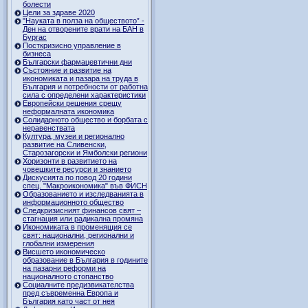
болести
Цели за здраве 2020
"Науката в полза на обществото” -
Ден на отворените врати на БАН в
Бургас
Посткризисно управление в
бизнеса
Български фармацевтични дни
Състояние и развитие на
икономиката и пазара на труда в
България и потребности от работна
сила с определени характеристики
Европейски решения срещу
неформалната икономика
Солидарното общество и борбата с
неравенствата
Култура, музеи и регионално
развитие на Сливенски,
Старозагорски и Ямболски региони
Хоризонти в развитието на
човешките ресурси и знанието
Дискусията по повод 20 години
спец. "Макроикономика" във ФИСН
Образованието и изследванията в
информационното общество
Следкризисният финансов свят –
стагнация или радикална промяна
Икономиката в променящия се
свят: национални, регионални и
глобални измерения
Висшето икономическо
образование в България в годините
на пазарни реформи на
националното стопанство
Социалните предизвикателства
пред съвременна Европа и
България като част от нея