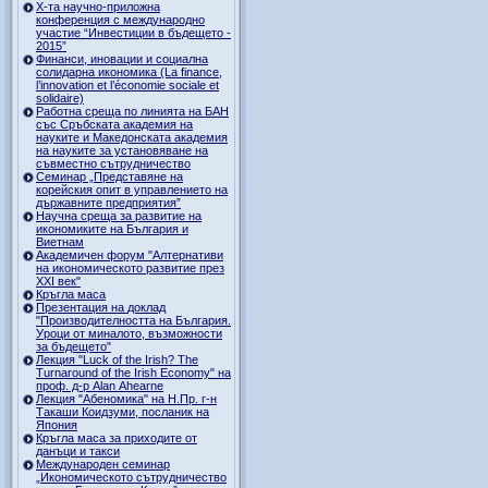
Х-та научно-приложна
конференция с международно
участие “Инвестиции в бъдещето -
2015”
Финанси, иновации и социална
солидарна икономика (La finance,
l’innovation et l’économie sociale et
solidaire)
Работна среща по линията на БАН
със Сръбската академия на
науките и Македонската академия
на науките за установяване на
съвместно сътрудничество
Семинар „Представяне на
корейския опит в управлението на
държавните предприятия”
Научна среща за развитие на
икономиките на България и
Виетнам
Академичен форум "Алтернативи
на икономическото развитие през
XXI век"
Кръгла маса
Презентация на доклад
"Производителността на България.
Уроци от миналото, възможности
за бъдещето"
Лекция "Luck of the Irish? The
Turnaround of the Irish Economy" на
проф. д-р Alan Ahearne
Лекция "Абеномика" на Н.Пр. г-н
Такаши Коидзуми, посланик на
Япония
Кръгла маса за приходите от
данъци и такси
Международен семинар
„Икономическото сътрудничество