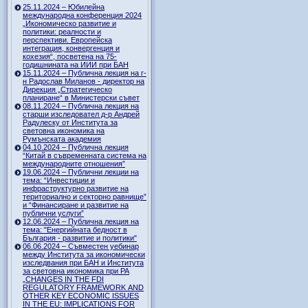
25.11.2024 – Юбилейна
международна конференция 2024
„Икономическо развитие и
политики: реалности и
перспективи. Европейска
интеграция, конвергенция и
кохезия“, посветена на 75-
годишнината на ИИИ при БАН
15.11.2024 – Публична лекция на г-
н Радослав Миланов - директор на
Дирекция „Стратегическо
планиране“ в Министерски съвет
08.11.2024 – Публична лекция на
старши изследовател д-р Андрей
Радулеску от Института за
световна икономика на
Румънската академия
04.10.2024 – Публична лекция
“Китай в съвременната система на
международните отношения”
19.06.2024 – Публични лекции на
тема: “Инвестиции и
инфраструктурно развитие на
териториално и секторно равнище”
и “Финансиране и развитие на
публични услуги”
12.06.2024 – Публична лекция на
тема: "Енергийната бедност в
България - развитие и политики"
06.06.2024 – Съвместен уебинар
между Института за икономически
изследвания при БАН и Института
за световна икономика при РА
„CHANGES IN THE FDI
REGULATORY FRAMEWORK AND
OTHER KEY ECONOMIC ISSUES
IN THE EU: IMPLICATIONS FOR