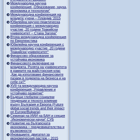
Международна научна
конференция „Образование, наука,
икономика и технологии”
Международна конференция на
младите учени – Пловдив '2015
Юбилейна научно-практическа
конференция с международно
участие „20 години Тракийски
университет – Стара Загора”
Втора международна конференция
по Европеистика
Юбилейна научна конференция с
международно участие „20 години
Тракийски университет”
Финансово образование за
устойчива икономика
Финансовото включване на
младежта. Ролята на университета
в рамките на майсторския клас
„Как да използваме финансовите
пазари в подкрепа на бизнеса и на
себе си?”
XVII-та международна научна
конференция „Управление и
устойчиво развитие”
Бъдещи глобални социални
тенденции и тяхното влияние
върху България и Европа (Future
global social trends and their impact
on Europe/Bulgaria)
Семинар на ИИИ на БАН и секция
„Икономически науки“ СУБ
Развитие на българската
икономика – предизвикателства и
възможности
Иновациите: двигател за
икономическия растеж – 2015