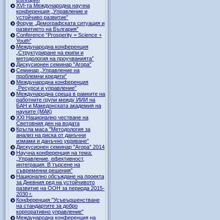
ХVI-та Международна научна
конференция „Управление и
устойчиво развитие”
Форум „Демографската ситуация и
развитието на България”
Conference “Prosperity = Science +
Youth”
Международна конференция
„Структуриране на екипи и
методология на проучванията”
Дискусионен семинар "Агора"
Семинар „Управление на
проблемни кредити”
Международна конференция
„Ресурси и управление”
Международна среща в рамките на
работните групи между ИИИ на
БАН и Македонската академия на
науките (МАК)
XXI Национално честване на
Световния ден на водата
Кръгла маса "Методология за
анализ на риска от данъчни
измами и данъчно укриване”
Дискусионен семинар "Агора" 2014
Научна конференция на тема:
„Управление, ефективност,
интеграция. В търсене на
съвременни решения”
Национално обсъждане на проекта
за Дневния ред на устойчивото
развитие на ООН за периода 2015-
2030 г.
Конференция "Усъвършенстване
на стандартите за добро
корпоративно управление"
Международна конференция на