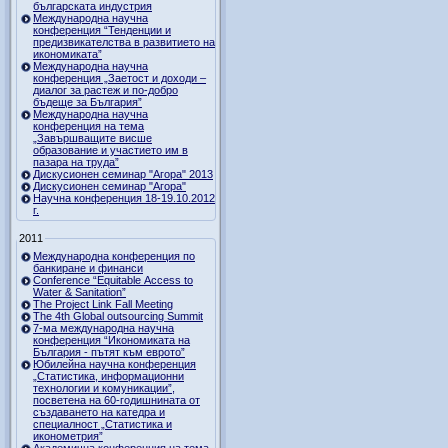
българската индустрия
Международна научна
конференция “Тенденции и
предизвикателства в развитието на
икономиката”
Международна научна
конференция „Заетост и доходи –
диалог за растеж и по-добро
бъдеще за България”
Международна научна
конференция на тема
„Завършващите висше
образование и участието им в
пазара на труда”
Дискусионен семинар "Агора" 2013
Дискусионен семинар "Агора"
Научна конференция 18-19.10.2012
г.
2011
Международна конференция по
банкиране и финанси
Conference “Equitable Access to
Water & Sanitation”
The Project Link Fall Meeting
The 4th Global outsourcing Summit
7-ма международна научна
конференция “Икономиката на
България - пътят към еврото”
Юбилейна научна конференция
„Статистика, информационни
технологии и комуникации”,
посветена на 60-годишнината от
създаването на катедра и
специалност „Статистика и
иконометрия”
Академична конференция на тема