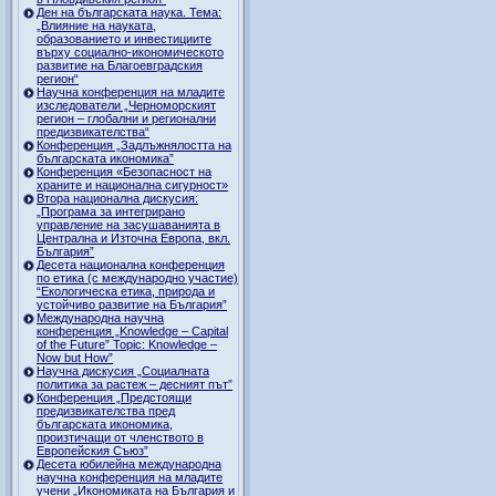
Ден на българската наука. Тема:
„Влияние на науката,
образованието и инвестициите
върху социално-икономическото
развитие на Благоевградския
регион“
Научна конференция на младите
изследователи „Черноморският
регион – глобални и регионални
предизвикателства“
Конференция „Задлъжнялостта на
българската икономика”
Конференция «Безопасност на
храните и национална сигурност»
Втора национална дискусия:
„Програма за интегрирано
управление на засушаванията в
Централна и Източна Европа, вкл.
България”
Десета национална конференция
по етика (с международно участие)
“Екологическа етика, природа и
устойчиво развитие на България”
Международна научна
конференция „Knowledge – Capital
of the Future” Topic: Knowledge –
Now but How”
Научна дискусия „Социалната
политика за растеж – десният път”
Конференция „Предстоящи
предизвикателства пред
българската икономика,
произтичащи от членството в
Европейския Съюз”
Десета юбилейна международна
научна конференция на младите
учени „Икономиката на България и