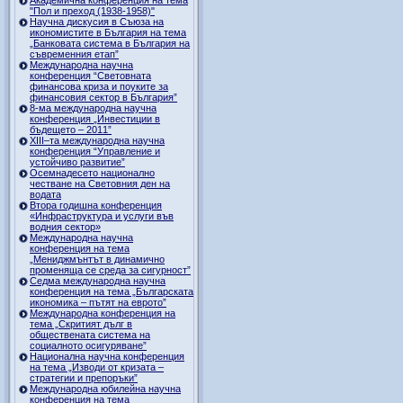
"Пол и преход (1938-1958)"
Научна дискусия в Съюза на
икономистите в България на тема
„Банковата система в България на
съвременния етап”
Международна научна
конференция “Световната
финансова криза и поуките за
финансовия сектор в България”
8-ма международна научна
конференция „Инвестиции в
бъдещето – 2011”
ХІІІ–та международна научна
конференция “Управление и
устойчиво развитие”
Осемнадесето национално
честване на Световния ден на
водата
Втора годишна конференция
«Инфраструктура и услуги във
водния сектор»
Международна научна
конференция на тема
„Мениджмънтът в динамично
променяща се среда за сигурност”
Седма международна научна
конференция на тема „Българската
икономика – пътят на еврото”
Международна конференция на
тема „Скритият дълг в
обществената система на
социалното осигуряване”
Национална научна конференция
на тема „Изводи от кризата –
стратегии и препоръки”
Международна юбилейна научна
конференция на тема