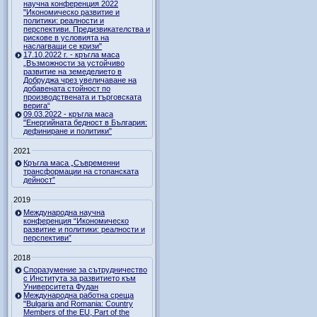
научна конференция 2022
"Икономическо развитие и
политики: реалности и
перспективи. Предизвикателства и
рискове в условията на
наслагващи се кризи"
17.10.2022 г. - кръгла маса
„Възможности за устойчиво
развитие на земеделието в
Добруджа чрез увеличаване на
добавената стойност по
производствената и търговската
верига“
09.03.2022 - кръгла маса
"Енергийната бедност в България:
дефиниране и политики"
2021
Кръгла маса „Съвременни
трансформации на стопанската
дейност”
2019
Международна научна
конференция “Икономическо
развитие и политики: реалности и
перспективи”
2018
Споразумение за сътрудничество
с Института за развитието към
Университета Фудан
Международна работна среща
"Bulgaria and Romania: Country
Members of the EU, Part of the