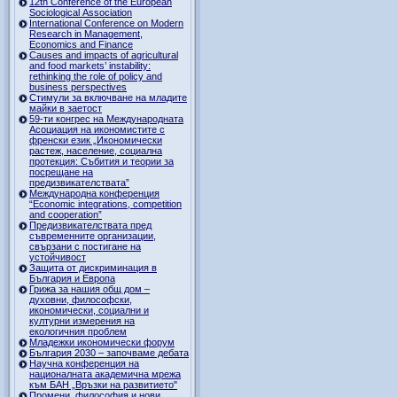
12th Conference of the European
Sociological Association
International Conference on Modern
Research in Management,
Economics and Finance
Causes and impacts of agricultural
and food markets’ instability:
rethinking the role of policy and
business perspectives
Стимули за включване на младите
майки в заетост
59-ти конгрес на Международната
Асоциация на икономистите с
френски език „Икономически
растеж, население, социална
протекция: Събития и теории за
посрещане на
предизвикателствата”
Международна конференция
“Economic integrations, competition
and cooperation”
Предизвикателствата пред
съвременните организации,
свързани с постигане на
устойчивост
Защита от дискриминация в
България и Европа
Грижа за нашия общ дом –
духовни, философски,
икономически, социални и
културни измерения на
екологичния проблем
Младежки икономически форум
България 2030 – започваме дебата
Научна конференция на
националната академична мрежа
към БАН „Връзки на развитието"
Промени, философия и нови