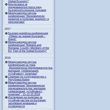
Global Economy"
Кръгла маса за
предизвикателствата пред
българската външна търговия
Международна научна
конференция “Икономическо
развитие и политики: реалност и
перспективи”
2017
Българо-корейска конференция
„Обмен на знания България –
Корея”
Международна научна
конференция "Bulgaria and
Romania: Country Members of the
EU, Part of the Global Economy"
2016
Международна научна
конференция на тема
„Икономически предизвикателства:
миграция, глобализация,
устойчивост, политики“
Семинар по сътрудничество с
Република Корея
Международна научна
конференция "Икономически
предизвикателства: миграция,
глобализация, устойчивост,
политики" - 21-22.10.2016
Изследване на политики за
устойчив растеж на България:
засилващи иновации и
отговорности