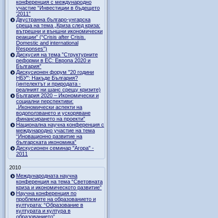
конференция с международно
участие “Инвестиции в бъдещето
'2011”
Двустранна българо-унгарска
среща на тема „Криза след криза:
вътрешни и външни икономически
реакции” (“Crisis after Crisis.
Domestic and international
Responses”)
Дискусия на тема ”Структурните
реформи в ЕС: Европа 2020 и
България”
Дискусионен форум "20 години
НБУ": Накъде България?
(интелектът и природата -
реалният ни шанс срещу кризите)
България 2020 – Икономически и
социални перспективи:
„Икономически аспекти на
водоползването и ускоряване
финансирането на проекти”
Национална научна конференция с
международно участие на тема
“Иновационно развитие на
българската икономика”
Дискусионен семинар "Агора" -
2011
2010
Международната научна
конференция на тема “Световната
криза и икономическото развитие”
Научна конференция по
проблемите на образованието и
културата: “Образование в
културата и култура в
образованието”