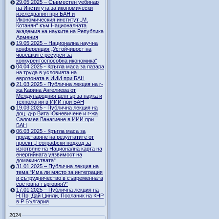
29.05.2025 – Съвместен уебинар
на Института за икономически
изследвания при БАН и
Икономическия институт „М.
Котанян“ към Националната
академия на науките на Република
Армения
19.05.2025 – Национална научна
конференция „Устойчивост на
човешките ресурси за
конкурентоспособна икономика“
04.04.2025 - Кръгла маса за пазара
на труда в условията на
еврозоната в ИИИ при БАН
21.03.2025 - Публична лекция на г-
жа Карина Ангелиева от
Международния център за наука и
технологии в ИИИ при БАН
19.03.2025 - Публична лекция на
доц. д-р Вита Юкневичене и г-жа
Саломея Ванагиене в ИИИ при
БАН
06.03.2025 - Кръгла маса за
представяне на резултатите от
проект „Географски подход за
изготвяне на Национална карта на
енергийната уязвимост на
домакинствата“
31.01.2025 – Публична лекция на
тема “Има ли място за интеграция
и сътрудничество в съвременната
световна търговия?”
17.01.2025 – Публична лекция на
Н.Пр. Дай Цинли, Посланик на КНР
в Р България
2024