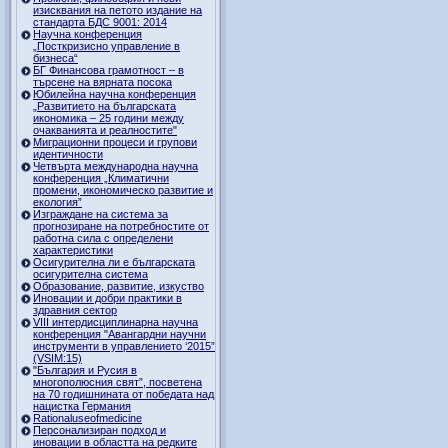
изисквания на петото издание на
стандарта БДС 9001: 2014
Научна конференция
„Посткризисно управление в
бизнеса“
БГ Финансова грамотност – в
търсене на вярната посока
Юбилейна научна конференция
„Развитието на българската
икономика – 25 години между
очакванията и реалностите"
Миграционни процеси и групови
идентичности
Четвърта международна научна
конференция „Климатични
промени, икономическо развитие и
екология”
Изграждане на система за
прогнозиране на потребностите от
работна сила с определени
характеристики
Осигурителна ли е българската
осигурителна система
Образование, развитие, изкуство
Иновации и добри практики в
здравния сектор
VIII интердисциплинарна научна
конференция "Авангардни научни
инструменти в управлението ‘2015”
(VSIM:15)
"България и Русия в
многополюсния свят”, посветена
на 70 годишнината от победата над
нацистка Германия
Rationaluseofmedicine
Персонализиран подход и
иновации в областта на редките