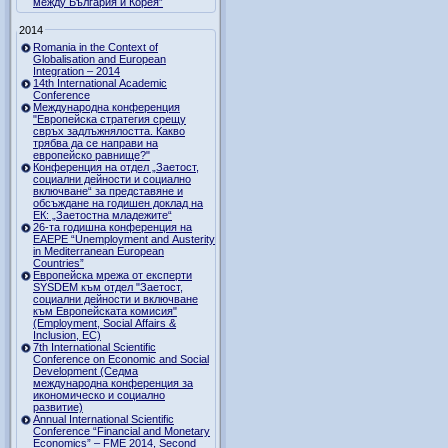
между България и Корея”
2014
Romania in the Context of
Globalisation and European
Integration – 2014
14th International Academic
Conference
Международна конференция
"Европейска стратегия срещу
свръх задлъжнялостта. Какво
трябва да се направи на
европейско равнище?"
Конференция на отдел „Заетост,
социални дейности и социално
включване“ за представяне и
обсъждане на годишен доклад на
ЕК: „Заетостна младежите“
26-та годишна конференция на
EAEPE “Unemployment and Austerity
in Mediterranean European
Countries”
Eвропейска мрежа от експерти
SYSDEM към отдел "Заетост,
социални дейности и включване
към Европейската комисия"
(Employment, Social Affairs &
Inclusion, ЕС)
7th International Scientific
Conference on Economic and Social
Development (Седма
международна конференция за
икономическо и социално
развитие)
Annual International Scientific
Conference “Financial and Monetary
Economics” – FME 2014, Second