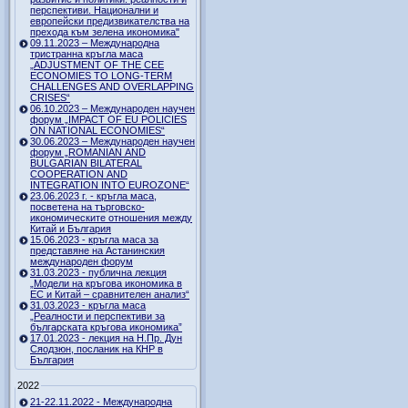
перспективи. Национални и
европейски предизвикателства на
прехода към зелена икономика"
09.11.2023 – Международна
тристранна кръгла маса
„ADJUSTMENT OF THE CEE
ECONOMIES TO LONG-TERM
CHALLENGES AND OVERLAPPING
CRISES“
06.10.2023 – Международен научен
форум „IMPACT OF EU POLICIES
ON NATIONAL ECONOMIES“
30.06.2023 – Международен научен
форум „ROMANIAN AND
BULGARIAN BILATERAL
COOPERATION AND
INTEGRATION INTO EUROZONE“
23.06.2023 г. - кръгла маса,
посветена на търговско-
икономическите отношения между
Китай и България
15.06.2023 - кръгла маса за
представяне на Астанинския
международен форум
31.03.2023 - публична лекция
„Модели на кръгова икономика в
ЕС и Китай – сравнителен анализ“
31.03.2023 - кръгла маса
„Реалности и перспективи за
българската кръгова икономика”
17.01.2023 - лекция на Н.Пр. Дун
Сяодзюн, посланик на КНР в
България
2022
21-22.11.2022 - Международна