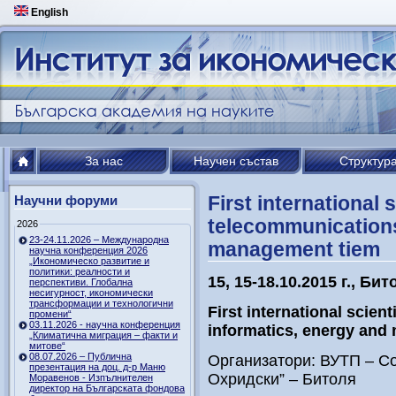
English
За нас
Научен състав
Структур
First international 
Научни форуми
telecommunications
2026
23-24.11.2026 – Международна
management tiem
научна конференция 2026
„Икономическо развитие и
политики: реалности и
15, 15-18.10.2015 г., Б
перспективи. Глобална
несигурност, икономически
трансформации и технологични
First international scien
промени“
03.11.2026 - научна конференция
informatics, energy and
„Климатична миграция – факти и
митове“
08.07.2026 – Публична
Организатори: ВУТП – Со
презентация на доц. д-р Маню
Охридски” – Битоля
Моравенов - Изпълнителен
директор на Българската фондова