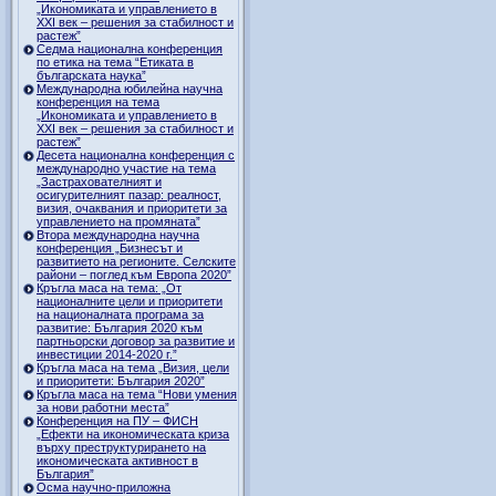
„Икономиката и управлението в
ХХI век – решения за стабилност и
растеж”
Седма национална конференция
по етика на тема “Етиката в
българската наука”
Международна юбилейна научна
конференция на тема
„Икономиката и управлението в
ХХI век – решения за стабилност и
растеж”
Десета национална конференция с
международно участие на тема
„Застрахователният и
осигурителният пазар: реалност,
визия, очаквания и приоритети за
управлението на промяната”
Втора международна научна
конференция „Бизнесът и
развитието на регионите. Селските
райони – поглед към Европа 2020”
Кръгла маса на тема: „От
националните цели и приоритети
на националната програма за
развитие: България 2020 към
партньорски договор за развитие и
инвестиции 2014-2020 г.”
Кръгла маса на тема „Визия, цели
и приоритети: България 2020”
Кръгла маса на тема “Нови умения
за нови работни места”
Конференция на ПУ – ФИСН
„Ефекти на икономическата криза
върху преструктурирането на
икономическата активност в
България”
Осма научно-приложна