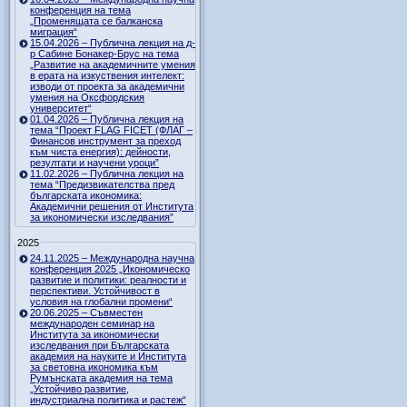
конференция на тема
„Променящата се балканска
миграция“
15.04.2026 – Публична лекция на д-
р Сабине Бонакер-Брус на тема
„Развитие на академичните умения
в ерата на изкуствения интелект:
изводи от проекта за академични
умения на Оксфордския
университет“
01.04.2026 – Публична лекция на
тема “Проект FLAG FICET (ФЛАГ –
Финансов инструмент за преход
към чиста енергия): дейности,
резултати и научени уроци”
11.02.2026 – Публична лекция на
тема “Предизвикателства пред
българската икономика:
Академични решения от Института
за икономически изследвания”
2025
24.11.2025 – Международна научна
конференция 2025 „Икономическо
развитие и политики: реалности и
перспективи. Устойчивост в
условия на глобални промени“
20.06.2025 – Съвместен
международен семинар на
Института за икономически
изследвания при Българската
академия на науките и Института
за световна икономика към
Румънската академия на тема
„Устойчиво развитие,
индустриална политика и растеж“