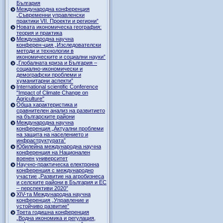
България
Международна конференция
„Съвременни управленски
практики VII. Проекти и региони”
Новата икономическа география:
теория и практика
Международна научна
конферен¬ция „Изследователски
методи и технологии в
икономическите и социални науки”
„Глобалната криза и България –
социално-икономически и
демографски проблеми и
хуманитарни аспекти”
International scientific Conference
"Impact of Climate Change on
Agriculture"
Обща характеристика и
сравнителен анализ на развитието
на българските райони
Международна научна
конференция „Актуални проблеми
на защита на населението и
инфраструктурата”
Юбилейна международна научна
конференция на Национален
военен университет
Научно-практическа електронна
конференция с международно
участие „Развитие на агробизнеса
и селските райони в България и ЕС
– перспективи 2020”
XIV-та Международна научна
конференция „Управление и
устойчиво развитие”
Трета годишна конференция
„Водна икономика и регулация,