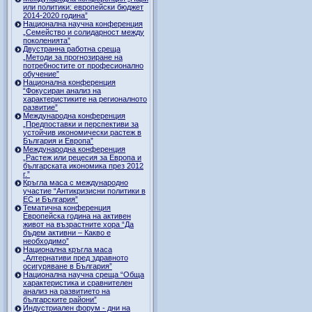
или политики: европейски бюджет
2014-2020 година”
Национална научна конференция
„Семейство и солидарност между
поколенията”
Двустранна работна среща
„Методи за прогнозиране на
потребностите от професионално
обучение”
Национална конференция
“Фокусиран анализ на
характеристиките на регионалното
развитие”
Международна конференция
„Предпоставки и перспективи за
устойчив икономически растеж в
България и Европа”
Международна конференция
„Растеж или рецесия за Европа и
българската икономика през 2012
г.”
Кръгла маса с международно
участие “Антикризисни политики в
ЕС и България”
Тематична конференция
Европейска година на активен
живот на възрастните хора “Да
бъдем активни – Какво е
необходимо”
Национална кръгла маса
„Алтернативи пред здравното
осигуряване в България”
Национална научна среща “Обща
характеристика и сравнителен
анализ на развитието на
българските райони”
Индустриален форум - дни на