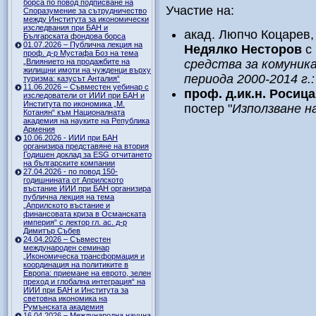
борса по повод подписване на
Участие на:
Споразумение за сътрудничество
между Института за икономически
изследвания при БАН и
акад. Люпчо Коцарев
Българската фондова борса
01.07.2026 – Публична лекция на
Недялко Несторов
с
проф. д-р Мустафа Боз на тема
„Влиянието на продажбите на
средства за комуник
жилищни имоти на чужденци върху
периода 2000-2014 г.
туризма: казусът Анталия“
11.06.2026 – Съвместен уебинар с
проф.
д.ик.н. Росиц
изследователи от ИИИ при БАН и
Института по икономика „М.
постер "
Използване н
Котанян“ към Националната
академия на науките на Република
Армения
10.06.2026 - ИИИ при БАН
организира представяне на втория
Годишен доклад за ESG отчитането
на българските компании
27.04.2026 - по повод 150-
годишнината от Априлското
въстание ИИИ при БАН организира
публична лекция на тема
„Априлското въстание и
финансовата криза в Османската
империя“ с лектор гл. ас. д-р
Димитър Събев
24.04.2026 – Съвместен
международен семинар
„Икономическа трансформация и
координация на политиките в
Европа: приемане на еврото, зелен
преход и глобална интеграция“ на
ИИИ при БАН и Института за
световна икономика на
Румънската академия
16.04.2026 – Международна научна