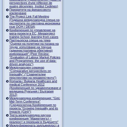
perspectives d’une réflexion de
quatre décennies, Institut Cedimes)
Приоритети на финансовото
изключване
The Project Link Fall Meeting
(Годишна международна среща на
експертите по световна икономика
към ООН / DESA)
Конференция по управление на
мега-проекти в ЕС, Megaproject
training School, learning from cases
Партньорска среща на тема
“Оценки на политики на пазара на
труда: използване на текуща
(административна обективна)
информация” (Peer Review:
“Evaluation of Labour Market Policies
and Programmes: the use of data-
driven analyses”)
Международен семинар
“Comparative perspectives on
Inequality” (“Сравнителни
перспективи на неравенството”)
Romania / Bulgaria Healthcare and
medical Conference 2012
(Конференция по здравеопазване и
медицина Румъния / България
2012)
Международна конференция: “Gini:
Mid-Term Conference”
(Средносрочна Конференция по
проекта “Growing Inequality and its
Impacts (Gini)”)
Трета международна научна
конференция “Маркетингът –
реалност и проекции в бъдещето”
Междуфирмената задлъжнялост в