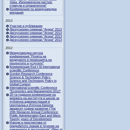
тема „Икономически растеж:
стимули и ограничители”
Конференция по международна
миграция
2013
Участие и публикации
Дискусионен семинар "Агора" 2013
Дискусионен семинар "Агора" 2013
Дискусионен семинар "Агора" 2013
Дискусионен семинар "Агора" 2013
2012
Международна научна
конференция “Ролята на
медиумите в промоцията на
продуктите и услугите"
Конференция Esd I-St International
scientific Conference
Gordon Research Сonference
Science & Technology Policy:
Science and Technology Policy in
Global Context
International scientific Conference
“Economics and Management-2012”
20-та годишна конференция на
мрежата на институти и школи за
публична администрация в
Централна и Източна Европа:
двадесет години развитие (The
20th Nispacee Annual Conference:
Public Administration East and West:
Twenty years of Development
Изводи и перспективи от
придобитото знание в течение на
изминалите 4 десетилетия” (Bilan et