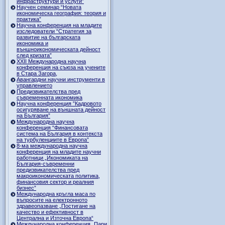
инфраструктури и услуги”
Научен семинар “Новата
икономическа география: теория и
практика”
Научна конференция на младите
изследователи “Стратегия за
развитие на българската
икономика и
външноикономическата дейност
след кризата”
ХХII Международна научна
конференция на съюза на учените
в Стара Загора,
Авангардни научни инструменти в
управлението
Предизвикателства пред
съвременната икономика
Научна конференция ”Кадровото
осигуряване на външната дейност
на България”
Международна научна
конференция “Финансовата
система на България в контекста
на турбуленциите в Европа”
8-ма международна научна
конференция на младите научни
работници „Икономиката на
България-съвременни
предизвикателства пред
макроикономическата политика,
финансовия сектор и реалния
бизнес”
Международна кръгла маса по
въпросите на електронното
здравеопазване „Постигане на
качество и ефективност в
Централна и Източна Европа“
Международна конференция „Пари