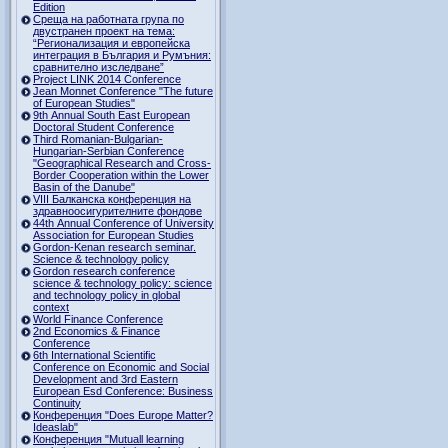
Edition
Среща на работната група по
двустранен проект на тема:
“Регионализация и европейска
интеграция в България и Румъния:
сравнително изследване”
Project LINK 2014 Conference
Jean Monnet Conference "The future
of European Studies"
9th Annual South East European
Doctoral Student Conference
Third Romanian-Bulgarian-
Hungarian-Serbian Conference
"Geographical Research and Cross-
Border Cooperation within the Lower
Basin of the Danube"
VIII Балканска конференция на
здравноосигурителните фондове
44th Annual Conference of University
Association for European Studies
Gordon-Kenan research seminar.
Science & technology policy
Gordon research сonference
science & technology policy: science
and technology policy in global
context
World Finance Conference
2nd Economics & Finance
Conference
6th International Scientific
Conference оn Economic and Social
Development and 3rd Eastern
European Esd Conference: Business
Continuity
Конференция "Does Europe Matter?
Ideaslab"
Конференция "Mutuall learning