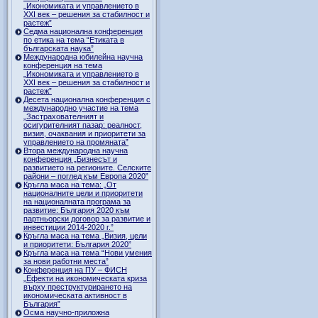
„Икономиката и управлението в
ХХI век – решения за стабилност и
растеж”
Седма национална конференция
по етика на тема “Етиката в
българската наука”
Международна юбилейна научна
конференция на тема
„Икономиката и управлението в
ХХI век – решения за стабилност и
растеж”
Десета национална конференция с
международно участие на тема
„Застрахователният и
осигурителният пазар: реалност,
визия, очаквания и приоритети за
управлението на промяната”
Втора международна научна
конференция „Бизнесът и
развитието на регионите. Селските
райони – поглед към Европа 2020”
Кръгла маса на тема: „От
националните цели и приоритети
на националната програма за
развитие: България 2020 към
партньорски договор за развитие и
инвестиции 2014-2020 г.”
Кръгла маса на тема „Визия, цели
и приоритети: България 2020”
Кръгла маса на тема “Нови умения
за нови работни места”
Конференция на ПУ – ФИСН
„Ефекти на икономическата криза
върху преструктурирането на
икономическата активност в
България”
Осма научно-приложна