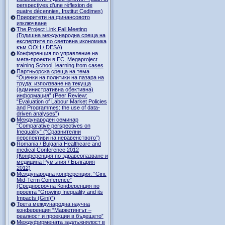
perspectives d’une réflexion de
quatre décennies, Institut Cedimes)
Приоритети на финансовото
изключване
The Project Link Fall Meeting
(Годишна международна среща на
експертите по световна икономика
към ООН / DESA)
Конференция по управление на
мега-проекти в ЕС, Megaproject
training School, learning from cases
Партньорска среща на тема
“Оценки на политики на пазара на
труда: използване на текуща
(административна обективна)
информация” (Peer Review:
“Evaluation of Labour Market Policies
and Programmes: the use of data-
driven analyses”)
Международен семинар
“Comparative perspectives on
Inequality” (“Сравнителни
перспективи на неравенството”)
Romania / Bulgaria Healthcare and
medical Conference 2012
(Конференция по здравеопазване и
медицина Румъния / България
2012)
Международна конференция: “Gini:
Mid-Term Conference”
(Средносрочна Конференция по
проекта “Growing Inequality and its
Impacts (Gini)”)
Трета международна научна
конференция “Маркетингът –
реалност и проекции в бъдещето”
Междуфирмената задлъжнялост в