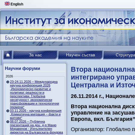
English
За нас
Научен състав
Структур
Втора национална
Научни форуми
интегрирано упра
2026
23-24.11.2026 – Международна
Централна и Източ
научна конференция 2026
„Икономическо развитие и
политики: реалности и
26.11.
2014 г., Национал
перспективи. Глобална
несигурност, икономически
трансформации и технологични
Втора национална диск
промени“
03.11.2026 - научна конференция
управление на засушав
„Климатична миграция – факти и
митове“
Европа, вкл. България
08.07.2026 – Публична
презентация на доц. д-р Маню
Организатор: Глобално п
Моравенов - Изпълнителен
директор на Българската фондова