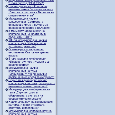
"Пол и преход (1938-1958)"
Научна дискусия в Съюза на
икономистите в България на тема
„Банковата система в България на
съвременния етап”
Международна научна
конференция “Световната
финансова криза и поуките за
финансовия сектор в България”
8-ма международна научна
конференция „Инвестиции в
бъдещето – 2011”
ХІІІ–та международна научна
конференция “Управление и
устойчиво развитие”
Осемнадесето национално
честване на Световния ден на
водата
Втора годишна конференция
«Инфраструктура и услуги във
водния сектор»
Международна научна
конференция на тема
„Мениджмънтът в динамично
променяща се среда за сигурност”
Седма международна научна
конференция на тема „Българската
икономика – пътят на еврото”
Международна конференция на
тема „Скритият дълг в
обществената система на
социалното осигуряване”
Национална научна конференция
на тема „Изводи от кризата –
стратегии и препоръки”
Международна юбилейна научна
конференция на тема