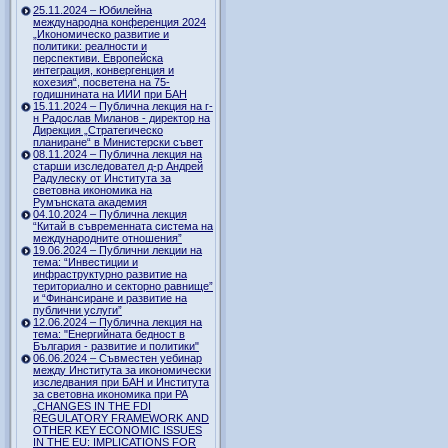
25.11.2024 – Юбилейна
международна конференция 2024
„Икономическо развитие и
политики: реалности и
перспективи. Европейска
интеграция, конвергенция и
кохезия“, посветена на 75-
годишнината на ИИИ при БАН
15.11.2024 – Публична лекция на г-
н Радослав Миланов - директор на
Дирекция „Стратегическо
планиране“ в Министерски съвет
08.11.2024 – Публична лекция на
старши изследовател д-р Андрей
Радулеску от Института за
световна икономика на
Румънската академия
04.10.2024 – Публична лекция
“Китай в съвременната система на
международните отношения”
19.06.2024 – Публични лекции на
тема: “Инвестиции и
инфраструктурно развитие на
териториално и секторно равнище”
и “Финансиране и развитие на
публични услуги”
12.06.2024 – Публична лекция на
тема: "Енергийната бедност в
България - развитие и политики"
06.06.2024 – Съвместен уебинар
между Института за икономически
изследвания при БАН и Института
за световна икономика при РА
„CHANGES IN THE FDI
REGULATORY FRAMEWORK AND
OTHER KEY ECONOMIC ISSUES
IN THE EU: IMPLICATIONS FOR