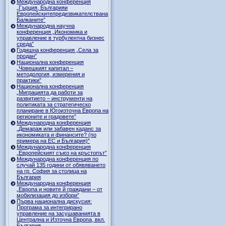
Международна конференция
„Гърция, Българияи
Европейскитепредизвикателствана
Балканите”
Международна научна
конференция „Икономика и
управление в турбулентна бизнес
среда”
Годишна конференция „Селa за
продан”
Национална конференция
„Човешкият капитал –
методология, измерения и
практики”
Национална конференция
„Миграцията да работи за
развитието – инструменти на
политиката за стратегическо
планиране в Югоизточна Европа на
регионите и градовете”
Международна конференция
„Демараж или забавен каданс за
икономиката и финансите? (по
примера на ЕС и България)"
Международна конференция
„Европейският съюз на кръстопът”
Международна конференция по
случай 135 години от обявяването
на гр. София за столица на
България
Международна конференция
„Европа и новите й граждани – от
мобилизация до избори”
Първа национална дискусия:
Програма за интегрирано
управление на засушаванията в
Централна и Източна Европа, вкл.
България