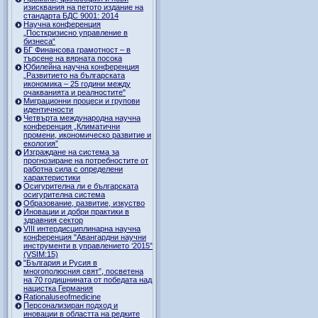
изисквания на петото издание на
стандарта БДС 9001: 2014
Научна конференция
„Посткризисно управление в
бизнеса“
БГ Финансова грамотност – в
търсене на вярната посока
Юбилейна научна конференция
„Развитието на българската
икономика – 25 години между
очакванията и реалностите"
Миграционни процеси и групови
идентичности
Четвърта международна научна
конференция „Климатични
промени, икономическо развитие и
екология”
Изграждане на система за
прогнозиране на потребностите от
работна сила с определени
характеристики
Осигурителна ли е българската
осигурителна система
Образование, развитие, изкуство
Иновации и добри практики в
здравния сектор
VIII интердисциплинарна научна
конференция "Авангардни научни
инструменти в управлението ‘2015”
(VSIM:15)
"България и Русия в
многополюсния свят”, посветена
на 70 годишнината от победата над
нацистка Германия
Rationaluseofmedicine
Персонализиран подход и
иновации в областта на редките