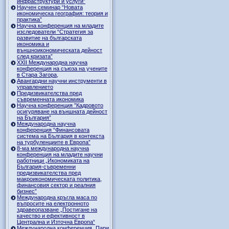
инфраструктури и услуги”
Научен семинар “Новата
икономическа география: теория и
практика”
Научна конференция на младите
изследователи “Стратегия за
развитие на българската
икономика и
външноикономическата дейност
след кризата”
ХХII Международна научна
конференция на съюза на учените
в Стара Загора,
Авангардни научни инструменти в
управлението
Предизвикателства пред
съвременната икономика
Научна конференция ”Кадровото
осигуряване на външната дейност
на България”
Международна научна
конференция “Финансовата
система на България в контекста
на турбуленциите в Европа”
8-ма международна научна
конференция на младите научни
работници „Икономиката на
България-съвременни
предизвикателства пред
макроикономическата политика,
финансовия сектор и реалния
бизнес”
Международна кръгла маса по
въпросите на електронното
здравеопазване „Постигане на
качество и ефективност в
Централна и Източна Европа“
Международна конференция „Пари