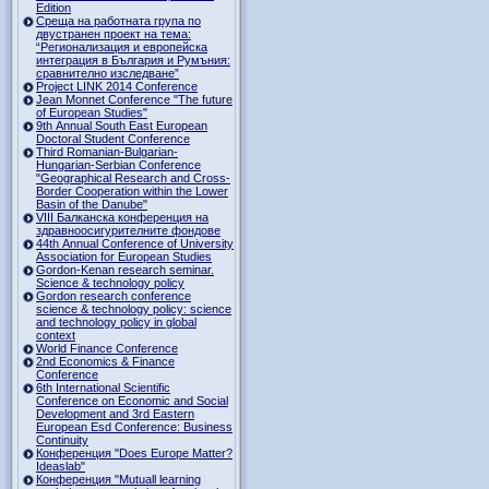
Edition
Среща на работната група по
двустранен проект на тема:
“Регионализация и европейска
интеграция в България и Румъния:
сравнително изследване”
Project LINK 2014 Conference
Jean Monnet Conference "The future
of European Studies"
9th Annual South East European
Doctoral Student Conference
Third Romanian-Bulgarian-
Hungarian-Serbian Conference
"Geographical Research and Cross-
Border Cooperation within the Lower
Basin of the Danube"
VIII Балканска конференция на
здравноосигурителните фондове
44th Annual Conference of University
Association for European Studies
Gordon-Kenan research seminar.
Science & technology policy
Gordon research сonference
science & technology policy: science
and technology policy in global
context
World Finance Conference
2nd Economics & Finance
Conference
6th International Scientific
Conference оn Economic and Social
Development and 3rd Eastern
European Esd Conference: Business
Continuity
Конференция "Does Europe Matter?
Ideaslab"
Конференция "Mutuall learning