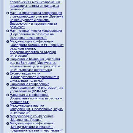
европейския съюз – съвременни
предизвикателства и подходи за
решения”
Научно-практическа конференция
с международно участие „Времена
на несигурност и рискове:
Възможности и перспективи за
развитие”
Научно-практическа конференция
„Перспективи за развитие на
българската икономика”
Международна конференция
„Западните Балкани и ЕС. Уроци от
разширяванията,
предизвикателства за бъдещи
интеграции”
Национална Кампания „Дневният
ред на България” (Дискусия за
националните цели и приоритети
на Българската енергетика)
Експертна дискусия
„Наследственост и промени във
фискалната политика”
Национална конференция
„Авангардни научни инструменти в
управлението (VSIM:14)“
Национална конференция
„Социалната политика за растеж –
десният път”
Международна научна
конференция „Образование, наука
и технологии”
Международна конференция
„Медицинска Грешка”
Международна конференция
„Мениджърските иновации –
предизвикателства и перспективи”