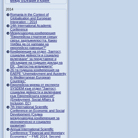
между България и Корея”
2014
Romania in the Context of
Globalisation and European
Integration – 2014
14th International Academic
Conference
Международна конференция
"Европейска стратегия срещу
свръх задлъжнялостта. Какво
трябва да се направи на
европейско равнище?"
Конференция на отдел „Заетост,
социални дейности и социално
включване“ за представяне и
обсъждане на годишен доклад на
ЕК: „Заетостна младежите“
26-та годишна конференция на
EAEPE “Unemployment and Austerity
in Mediterranean European
Countries”
Eвропейска мрежа от експерти
SYSDEM към отдел "Заетост,
социални дейности и включване
към Европейската комисия"
(Employment, Social Affairs &
Inclusion, ЕС)
7th International Scientific
Conference on Economic and Social
Development (Седма
международна конференция за
икономическо и социално
развитие)
Annual International Scientific
Conference “Financial and Monetary
Economics” – FME 2014, Second