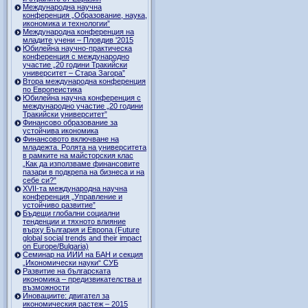
Международна научна
конференция „Образование, наука,
икономика и технологии”
Международна конференция на
младите учени – Пловдив '2015
Юбилейна научно-практическа
конференция с международно
участие „20 години Тракийски
университет – Стара Загора”
Втора международна конференция
по Европеистика
Юбилейна научна конференция с
международно участие „20 години
Тракийски университет”
Финансово образование за
устойчива икономика
Финансовото включване на
младежта. Ролята на университета
в рамките на майсторския клас
„Как да използваме финансовите
пазари в подкрепа на бизнеса и на
себе си?”
XVII-та международна научна
конференция „Управление и
устойчиво развитие”
Бъдещи глобални социални
тенденции и тяхното влияние
върху България и Европа (Future
global social trends and their impact
on Europe/Bulgaria)
Семинар на ИИИ на БАН и секция
„Икономически науки“ СУБ
Развитие на българската
икономика – предизвикателства и
възможности
Иновациите: двигател за
икономическия растеж – 2015