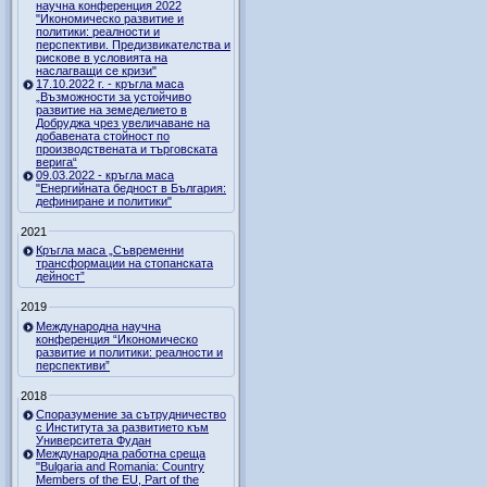
научна конференция 2022
"Икономическо развитие и
политики: реалности и
перспективи. Предизвикателства и
рискове в условията на
наслагващи се кризи"
17.10.2022 г. - кръгла маса
„Възможности за устойчиво
развитие на земеделието в
Добруджа чрез увеличаване на
добавената стойност по
производствената и търговската
верига“
09.03.2022 - кръгла маса
"Енергийната бедност в България:
дефиниране и политики"
2021
Кръгла маса „Съвременни
трансформации на стопанската
дейност”
2019
Международна научна
конференция “Икономическо
развитие и политики: реалности и
перспективи”
2018
Споразумение за сътрудничество
с Института за развитието към
Университета Фудан
Международна работна среща
"Bulgaria and Romania: Country
Members of the EU, Part of the