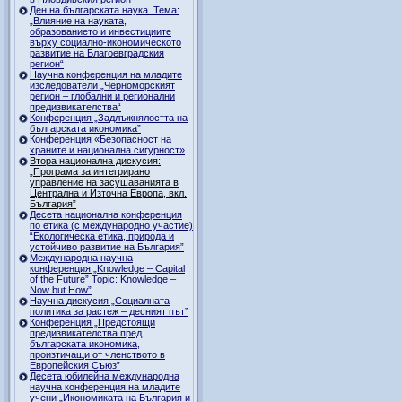
Ден на българската наука. Тема:
„Влияние на науката,
образованието и инвестициите
върху социално-икономическото
развитие на Благоевградския
регион“
Научна конференция на младите
изследователи „Черноморският
регион – глобални и регионални
предизвикателства“
Конференция „Задлъжнялостта на
българската икономика”
Конференция «Безопасност на
храните и национална сигурност»
Втора национална дискусия:
„Програма за интегрирано
управление на засушаванията в
Централна и Източна Европа, вкл.
България”
Десета национална конференция
по етика (с международно участие)
“Екологическа етика, природа и
устойчиво развитие на България”
Международна научна
конференция „Knowledge – Capital
of the Future” Topic: Knowledge –
Now but How”
Научна дискусия „Социалната
политика за растеж – десният път”
Конференция „Предстоящи
предизвикателства пред
българската икономика,
произтичащи от членството в
Европейския Съюз”
Десета юбилейна международна
научна конференция на младите
учени „Икономиката на България и