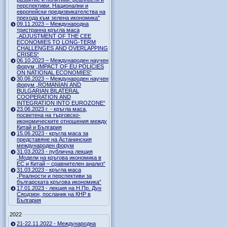
перспективи. Национални и
европейски предизвикателства на
прехода към зелена икономика"
09.11.2023 – Международна
тристранна кръгла маса
„ADJUSTMENT OF THE CEE
ECONOMIES TO LONG-TERM
CHALLENGES AND OVERLAPPING
CRISES“
06.10.2023 – Международен научен
форум „IMPACT OF EU POLICIES
ON NATIONAL ECONOMIES“
30.06.2023 – Международен научен
форум „ROMANIAN AND
BULGARIAN BILATERAL
COOPERATION AND
INTEGRATION INTO EUROZONE“
23.06.2023 г. - кръгла маса,
посветена на търговско-
икономическите отношения между
Китай и България
15.06.2023 - кръгла маса за
представяне на Астанинския
международен форум
31.03.2023 - публична лекция
„Модели на кръгова икономика в
ЕС и Китай – сравнителен анализ“
31.03.2023 - кръгла маса
„Реалности и перспективи за
българската кръгова икономика”
17.01.2023 - лекция на Н.Пр. Дун
Сяодзюн, посланик на КНР в
България
2022
21-22.11.2022 - Международна