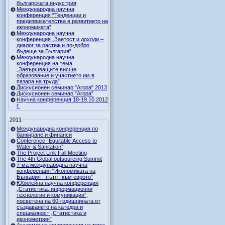
българската индустрия
Международна научна
конференция “Тенденции и
предизвикателства в развитието на
икономиката”
Международна научна
конференция „Заетост и доходи –
диалог за растеж и по-добро
бъдеще за България”
Международна научна
конференция на тема
„Завършващите висше
образование и участието им в
пазара на труда”
Дискусионен семинар "Агора" 2013
Дискусионен семинар "Агора"
Научна конференция 18-19.10.2012
г.
2011
Международна конференция по
банкиране и финанси
Conference “Equitable Access to
Water & Sanitation”
The Project Link Fall Meeting
The 4th Global outsourcing Summit
7-ма международна научна
конференция “Икономиката на
България - пътят към еврото”
Юбилейна научна конференция
„Статистика, информационни
технологии и комуникации”,
посветена на 60-годишнината от
създаването на катедра и
специалност „Статистика и
иконометрия”
Академична конференция на тема