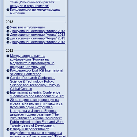
тема „Икономически растеж:
стимули и ограничители”
Конференция по международна
миграция
2013
Участие и публикации
Дискусионен семинар "Агора" 2013
Дискусионен семинар "Агора" 2013
Дискусионен семинар "Агора" 2013
Дискусионен семинар "Агора" 2013
2012
Международна научна
конференция “Ролята на
медиумите в промоцията на
продуктите и услугите"
Конференция Esd I-St International
scientific Conference
Gordon Research Сonference
Science & Technology Policy:
Science and Technology Policy in
Global Context
International scientific Conference
“Economics and Management-2012”
20-та годишна конференция на
мрежата на институти и школи за
публична администрация в
Централна и Източна Европа:
двадесет години развитие (The
20th Nispacee Annual Conference:
Public Administration East and West:
Twenty years of Development
Изводи и перспективи от
придобитото знание в течение на
изминалите 4 десетилетия” (Bilan et