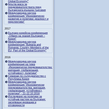
Global Economy"
Кръгла маса за
предизвикателствата пред
българската външна търговия
Международна научна
конференция “Икономическо
развитие и политики: реалност и
перспективи”
2017
Българо-корейска конференция
„Обмен на знания България –
Корея”
Международна научна
конференция "Bulgaria and
Romania: Country Members of the
EU, Part of the Global Economy"
2016
Международна научна
конференция на тема
„Икономически предизвикателства:
миграция, глобализация,
устойчивост, политики“
Семинар по сътрудничество с
Република Корея
Международна научна
конференция "Икономически
предизвикателства: миграция,
глобализация, устойчивост,
политики" - 21-22.10.2016
Изследване на политики за
устойчив растеж на България:
засилващи иновации и
отговорности