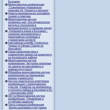
България
Международна конференция
„Съвременни управленски
практики VII. Проекти и региони”
Новата икономическа география:
теория и практика
Международна научна
конферен¬ция „Изследователски
методи и технологии в
икономическите и социални науки”
„Глобалната криза и България –
социално-икономически и
демографски проблеми и
хуманитарни аспекти”
International scientific Conference
"Impact of Climate Change on
Agriculture"
Обща характеристика и
сравнителен анализ на развитието
на българските райони
Международна научна
конференция „Актуални проблеми
на защита на населението и
инфраструктурата”
Юбилейна международна научна
конференция на Национален
военен университет
Научно-практическа електронна
конференция с международно
участие „Развитие на агробизнеса
и селските райони в България и ЕС
– перспективи 2020”
XIV-та Международна научна
конференция „Управление и
устойчиво развитие”
Трета годишна конференция
„Водна икономика и регулация,