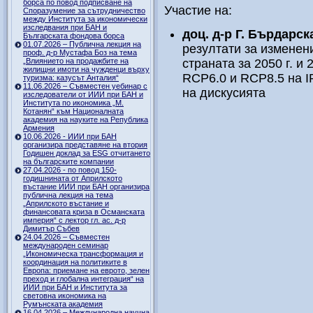
борса по повод подписване на
Участие на:
Споразумение за сътрудничество
между Института за икономически
изследвания при БАН и
доц. д-р Г. Бърдарс
Българската фондова борса
01.07.2026 – Публична лекция на
резултати за изменен
проф. д-р Мустафа Боз на тема
„Влиянието на продажбите на
страната за 2050 г. и
жилищни имоти на чужденци върху
RCP6.0 и RCP8.5 на I
туризма: казусът Анталия“
11.06.2026 – Съвместен уебинар с
на дискусията
изследователи от ИИИ при БАН и
Института по икономика „М.
Котанян“ към Националната
академия на науките на Република
Армения
10.06.2026 - ИИИ при БАН
организира представяне на втория
Годишен доклад за ESG отчитането
на българските компании
27.04.2026 - по повод 150-
годишнината от Априлското
въстание ИИИ при БАН организира
публична лекция на тема
„Априлското въстание и
финансовата криза в Османската
империя“ с лектор гл. ас. д-р
Димитър Събев
24.04.2026 – Съвместен
международен семинар
„Икономическа трансформация и
координация на политиките в
Европа: приемане на еврото, зелен
преход и глобална интеграция“ на
ИИИ при БАН и Института за
световна икономика на
Румънската академия
16.04.2026 – Международна научна