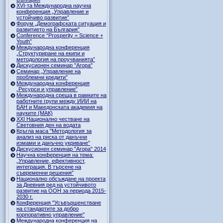
ХVI-та Международна научна
конференция „Управление и
устойчиво развитие”
Форум „Демографската ситуация и
развитието на България”
Conference “Prosperity = Science +
Youth”
Международна конференция
„Структуриране на екипи и
методология на проучванията”
Дискусионен семинар "Агора"
Семинар „Управление на
проблемни кредити”
Международна конференция
„Ресурси и управление”
Международна среща в рамките на
работните групи между ИИИ на
БАН и Македонската академия на
науките (МАК)
XXI Национално честване на
Световния ден на водата
Кръгла маса "Методология за
анализ на риска от данъчни
измами и данъчно укриване”
Дискусионен семинар "Агора" 2014
Научна конференция на тема:
„Управление, ефективност,
интеграция. В търсене на
съвременни решения”
Национално обсъждане на проекта
за Дневния ред на устойчивото
развитие на ООН за периода 2015-
2030 г.
Конференция "Усъвършенстване
на стандартите за добро
корпоративно управление"
Международна конференция на