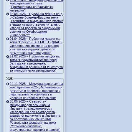
конференция на тема
„Променящата се балканска
миграция“
15.04.2026 – Публична лекция на д-
р Сабине Бонакер-Брус на тема
„Развитие на академичните умения
в ерата на изкуствения интелект:
изводи от проекта за академични
умения на Оксфордския
университет“
01.04.2026 – Публична лекция на
тема “Проект FLAG FICET (ФЛАГ –
Финансов инструмент за преход
към чиста енергия): дейности,
резултати и научени уроци”
11.02.2026 – Публична лекция на
тема “Предизвикателства пред
българската икономика:
Академични решения от Института
за икономически изследвания”
2025
24.11.2025 – Международна научна
конференция 2025 „Икономическо
развитие и политики: реалности и
перспективи. Устойчивост в
условия на глобални промени“
20.06.2025 – Съвместен
международен семинар на
Института за икономически
изследвания при Българската
академия на науките и Института
за световна икономика към
Румънската академия на тема
„Устойчиво развитие,
индустриална политика и растеж“