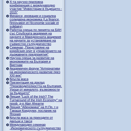
Х-та научно-приложна
конференция с международно
участие “Инвестиции в бъдещето -
2015”
Финанси, иновации и социална
солидарна икономика (La finance,
l’innovation et l’économie sociale et
solidaire)
Работна среща по линията на БАН
със Сръбската академия на
науките и Македонската академия
на науките за установяване на
съвместно сътрудничество
Семинар „Представяне на
корейския опит в управлението на
държавните предприятия”
Научна среща за развитие на
икономиките на България и
Виетнам
Академичен форум "Алтернативи
на икономическото развитие през
XXI век"
Кръгла маса
Презентация на доклад
"Производителността на България.
Уроци от миналото, възможности
за бъдещето"
Лекция "Luck of the Irish? The
Turnaround of the Irish Economy" на
проф. д-р Alan Ahearne
Лекция "Абеномика" на Н.Пр. г-н
Такаши Коидзуми, посланик на
Япония
Кръгла маса за приходите от
данъци и такси
Международен семинар
„Икономическото сътрудничество