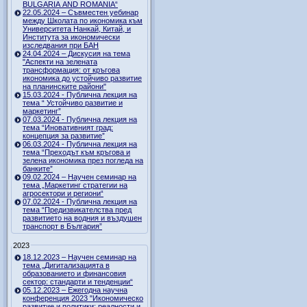
BULGARIA AND ROMANIA“
22.05.2024 – Съвместен уебинар
между Школата по икономика към
Университета Нанкай, Китай, и
Института за икономически
изследвания при БАН
24.04.2024 – Дискусия на тема
"Аспекти на зелената
трансформация: от кръгова
икономика до устойчиво развитие
на планинските райони"
15.03.2024 - Публична лекция на
тема “ Устойчиво развитие и
маркетинг”
07.03.2024 - Публична лекция на
тема “Иновативният град:
концепция за развитие”
06.03.2024 - Публична лекция на
тема “Преходът към кръгова и
зелена икономика през погледа на
банките”
09.02.2024 – Научен семинар на
тема „Маркетинг стратегии на
агросектори и региони“
07.02.2024 - Публична лекция на
тема “Предизвикателства пред
развитието на водния и въздушен
транспорт в България”
2023
18.12.2023 – Научен семинар на
тема „Дигитализацията в
образованието и финансовия
сектор: стандарти и тенденции“
05.12.2023 – Ежегодна научна
конференция 2023 "Икономическо
развитие и политики: реалности и