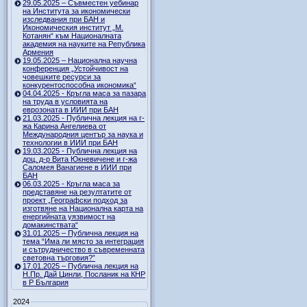
29.05.2025 – Съвместен уебинар
на Института за икономически
изследвания при БАН и
Икономическия институт „М.
Котанян“ към Националната
академия на науките на Република
Армения
19.05.2025 – Национална научна
конференция „Устойчивост на
човешките ресурси за
конкурентоспособна икономика“
04.04.2025 - Кръгла маса за пазара
на труда в условията на
еврозоната в ИИИ при БАН
21.03.2025 - Публична лекция на г-
жа Карина Ангелиева от
Международния център за наука и
технологии в ИИИ при БАН
19.03.2025 - Публична лекция на
доц. д-р Вита Юкневичене и г-жа
Саломея Ванагиене в ИИИ при
БАН
06.03.2025 - Кръгла маса за
представяне на резултатите от
проект „Географски подход за
изготвяне на Национална карта на
енергийната уязвимост на
домакинствата“
31.01.2025 – Публична лекция на
тема “Има ли място за интеграция
и сътрудничество в съвременната
световна търговия?”
17.01.2025 – Публична лекция на
Н.Пр. Дай Цинли, Посланик на КНР
в Р България
2024