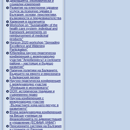
Дефлацията: Икономически и
социални измерения
Развитие на електронни здравни
услуги за психично здраве в
България: основи, перспективи,
възможности и предизвикателства
Хармония в различията
Workshop on "Sustainability of the
health care system- individual and
framework agreements on
reimbursement of medicinal
products”
Horizon 2020 workshop “Spreading
Excellence and Widening
Participation”
Юбилейна научно-практическа
конференция с международно
участие "Агробизнесът и селските
райони – настояще и бъдещо
развитие"
Парични политики на Балканите.
Бъдещето на еврото и еврозоната
в балканския регион
Научно-практическа конференция
с международно участие
“Иновации в икономиката”
ООН: исторически традиции и
съвременно право
Научна конференция с
международно участие
„Възрастните хора като ресурс в
развитието”
Втора международна конференция
на Висше училище на
франкофонията по администрация
и управление (ЕСФАМ) (ИФАГ)
Пенсионните системи на България
и страните от Евразия