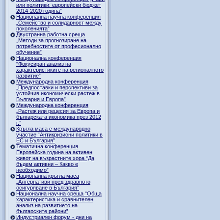
или политики: европейски бюджет
2014-2020 година”
Национална научна конференция
„Семейство и солидарност между
поколенията”
Двустранна работна среща
„Методи за прогнозиране на
потребностите от професионално
обучение”
Национална конференция
“Фокусиран анализ на
характеристиките на регионалното
развитие”
Международна конференция
„Предпоставки и перспективи за
устойчив икономически растеж в
България и Европа”
Международна конференция
„Растеж или рецесия за Европа и
българската икономика през 2012
г.”
Кръгла маса с международно
участие “Антикризисни политики в
ЕС и България”
Тематична конференция
Европейска година на активен
живот на възрастните хора “Да
бъдем активни – Какво е
необходимо”
Национална кръгла маса
„Алтернативи пред здравното
осигуряване в България”
Национална научна среща “Обща
характеристика и сравнителен
анализ на развитието на
българските райони”
Индустриален форум - дни на