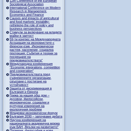
12th Conference of the European
Sociological Association
International Conference on Modern
Research in Management,
Economics and Finance
Causes and impacts of agricultural
and food markets’ instability:
rethinking the role of policy and
business perspectives
Стимули за включване на младите
майки в заетост
59-ти конгрес на Международната
Асоциация на икономистите с
френски език „Икономически
растеж, население, социална
протекция: Събития и теории за
посрещане на
предизвикателствата”
Международна конференция
“Economic integrations, competition
and cooperation”
Предизвикателствата пред
съвременните организации,
свързани с постигане на
устойчивост
Защита от дискриминация в
България и Европа
Грижа за нашия общ дом –
духовни, философски,
икономически, социални и
културни измерения на
екологичния проблем
Младежки икономически форум
България 2030 – започваме дебата
Научна конференция на
националната академична мрежа
към БАН „Връзки на развитието"
Промени, философия и нови