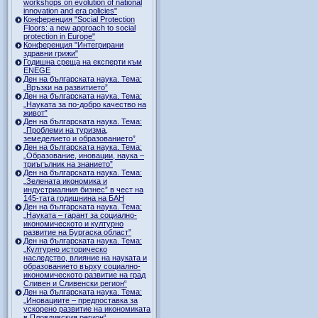
workshops on evolution of national
innovation and era policies"
Конференция "Social Protection
Floors: a new approach to social
protection in Europe"
Конференция "Интегрирани
здравни грижи"
Годишна среща на експерти към
ENEGE
Ден на българската наука. Тема:
„Връзки на развитието”
Ден на българската наука. Тема:
„Науката за по-добро качество на
живот”
Ден на българската наука. Тема:
„Проблеми на туризма,
земеделието и образованието”
Ден на българската наука. Тема:
„Образование, иновации, наука –
триъгълник на знанието”
Ден на българската наука. Тема:
„Зелената икономика и
индустриалния бизнес” в чест на
145-тата годишнина на БАН
Ден на българската наука. Тема:
„Науката – гарант за социално-
икономическото и културно
развитие на Бургаска област”
Ден на българската наука. Тема:
„Културно историческо
наследство, влияние на науката и
образованието върху социално-
икономическото развитие на град
Сливен и Сливенски регион“
Ден на българската наука. Тема:
„Иновациите – предпоставка за
ускорено развитие на икономиката
в Пловдивския регион“