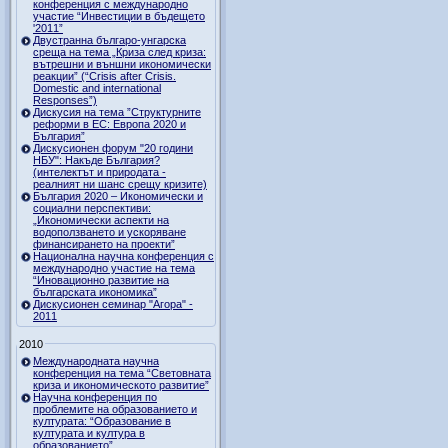
конференция с международно
участие “Инвестиции в бъдещето
'2011”
Двустранна българо-унгарска
среща на тема „Криза след криза:
вътрешни и външни икономически
реакции” (“Crisis after Crisis.
Domestic and international
Responses”)
Дискусия на тема ”Структурните
реформи в ЕС: Европа 2020 и
България”
Дискусионен форум "20 години
НБУ": Накъде България?
(интелектът и природата -
реалният ни шанс срещу кризите)
България 2020 – Икономически и
социални перспективи:
„Икономически аспекти на
водоползването и ускоряване
финансирането на проекти”
Национална научна конференция с
международно участие на тема
“Иновационно развитие на
българската икономика”
Дискусионен семинар "Агора" -
2011
2010
Международната научна
конференция на тема “Световната
криза и икономическото развитие”
Научна конференция по
проблемите на образованието и
културата: “Образование в
културата и култура в
образованието”