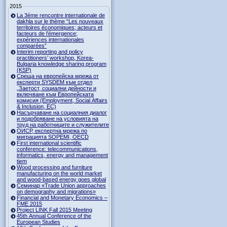
2015
La 3éme rencontre internationale de
dakhla sur le thème “Les nouveaux
territoires économiques; acteurs et
facteurs de l’émergence;
expériences internationales
comparées”
Interim reporting and policy
practitioners’ workshop, Korea-
Bulgaria knowledge sharing program
(KSP)
Среща на европейска мрежа от
експерти SYSDEM към отдел
„Заетост, социални дейности и
включване към Европейската
комисия (Employment, Social Affairs
& Inclusion, ЕС)
Насърчаване на социалния диалог
и подобряване на условията на
труд на работниците и служителите
ОИСР, експертна мрежа по
миграцията SOPEMI, OECD
First international scientific
conference: telecommunications,
informatics, energy and management
tiem
Wood processing and furniture
manufacturing on the world market
and wood-based energy goes global
Семинар «Trade Union approaches
on demography and migrations»
Financial and Monetary Economics –
FME 2015
Project LINK Fall 2015 Meeting
45th Annual Conference of the
European Studies