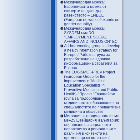
Международна мрежа:
Европейската мрежа от
експерти по джендър
равенството – ENEGE
(European network of experts on
gender equality)
Международна мрежа:
SYSDEM към DG
“EMPLOYMENT, SOCIAL
AFFAIRS AND INCLUSION” EC
Ad-hoc working group to develop
a health information strategy for
Europe / Работна група за
разработване на здравна
информационна стратегия за
Европа
The EUGISMET-PREV Project
(European Group for the
Improvement of Medical
Education Specialists in
Preventive Medicine and Public
Health) / Проект “Европейска
група за подобряване
медицинското образование на
специалистите по превантивна
медицина и обществе
Миграция и традиционализъм
между Швейцария и България:
оценяване на социалното
неравенство и регионалните
различия в контекста на
променящи се политики /