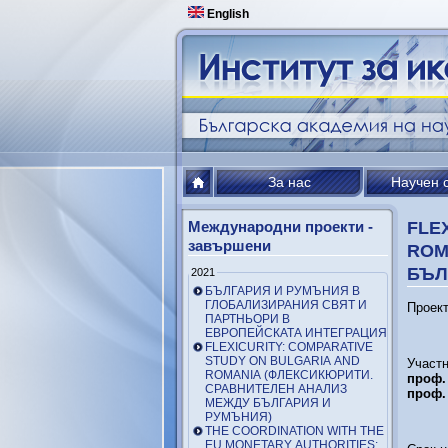
English
За нас
Научен 
Международни проекти -
FLE
завършени
ROM
БЪЛ
2021
БЪЛГАРИЯ И РУМЪНИЯ В
ГЛОБАЛИЗИРАНИЯ СВЯТ И
Проект
ПАРТНЬОРИ В
ЕВРОПЕЙСКАТА ИНТЕГРАЦИЯ
FLEXICURITY: COMPARATIVE
STUDY ON BULGARIA AND
Участн
ROMANIA (ФЛЕКСИКЮРИТИ.
проф.
СРАВНИТЕЛЕН АНАЛИЗ
проф.
МЕЖДУ БЪЛГАРИЯ И
РУМЪНИЯ)
THE COORDINATION WITH THE
EU MONETARY AUTHORITIES: