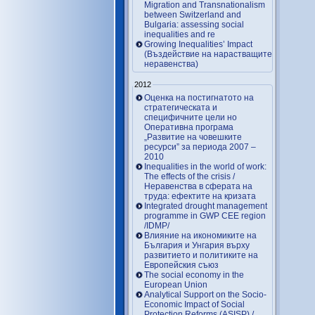
Migration and Transnationalism
between Switzerland and
Bulgaria: assessing social
inequalities and re
Growing Inequalities’ Impact
(Въздействие на нарастващите
неравенства)
2012
Оценка на постигнатото на
стратегическата и
специфичните цели но
Оперативна програма
„Развитие на човешките
ресурси” за периода 2007 –
2010
Inequalities in the world of work:
The effects of the crisis /
Неравенства в сферата на
труда: ефектите на кризата
Integrated drought management
programme in GWP CEE region
/IDMP/
Влияние на икономиките на
България и Унгария върху
развитието и политиките на
Европейския съюз
The social economy in the
European Union
Analytical Support on the Socio-
Economic Impact of Social
Protection Reforms (ASISP) /