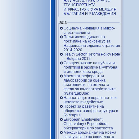
НА ИНФРАСТРУКТУРАТА /
ТРАНСПОРТНАТА
ИНФРАСТРУКТУРА МЕЖДУ Р
БЪЛГАРИЯ И Р МАКЕДОНИЯ
2013
Социална иновация в микро-
спестяванията
Политически диалог по
постигане на консенсус за
Национална здравна стратегия
2014-2020
Health Sector Reform Policy Note
– Bulgaria 2012
Осъществяване на публични
политики в различна културна
и икономическа среда
Мрежа от референтни
лаборатории за оценка
състоянието на околната
среда за водопотребителите
(WaterLabUse)
Нарастващото неравенство и
неговото въздействие
Проект за развитие на
общинската инфраструктура в
България
European Employment
Observatory / Европейска
обсерватория по заетостта
Международна научна мрежа
за изучаване на социалната