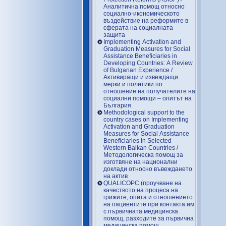
Аналитична помощ относно
социално-икономическото
въздействие на реформите в
сферата на социалната
защита
Implementing Activation and
Graduation Measures for Social
Assistance Beneficiaries in
Developing Countries: A Review
of Bulgarian Experience /
Активиращи и извеждащи
мерки и политики по
отношение на получателите на
социални помощи – опитът на
България
Methodological support to the
country cases on Implementing
Activation and Graduation
Measures for Social Assistance
Beneficiaries in Selected
Western Balkan Countries /
Методологическа помощ за
изготвяне на национални
доклади относно въвеждането
на актив
QUALICOPC (проучване на
качеството на процеса на
грижите, опита и отношението
на пациентите при контакта им
с първичната медицинска
помощ, разходите за първична
медицинска помощ,