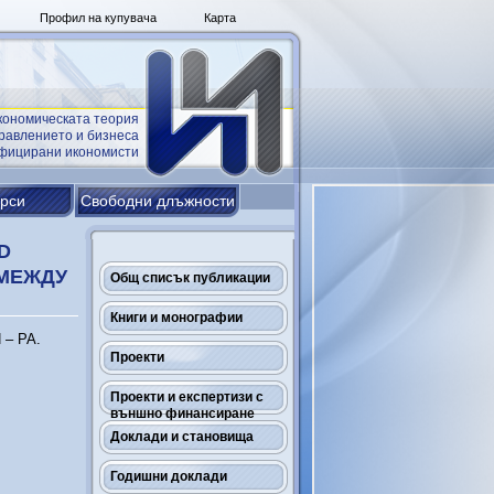
Профил на купувача
Карта
кономическата теория
равлението и бизнеса
ифицирани икономисти
урси
Свободни длъжности
D
 МЕЖДУ
Общ списък публикации
Книги и монографии
 – РА.
Проекти
Проекти и експертизи с
външно финансиране
Доклади и становища
Годишни доклади