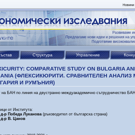
Новини
Развиваме и
Предлагаме нови идеи и решения на уп
Подготвяме висококвал
състав
Структура
Управление
Конк
XICURITY: COMPARATIVE STUDY ON BULGARIA AN
ANIA (ФЛЕКСИКЮРИТИ. СРАВНИТЕЛЕН АНАЛИЗ
ГАРИЯ И РУМЪНИЯ)
 на БАН по линия на двустранно междуакадемично сътрудничество БАН
ици от Института:
 д-р Победа Луканова
(ръководител от българска страна)
 д-р В. Цанов