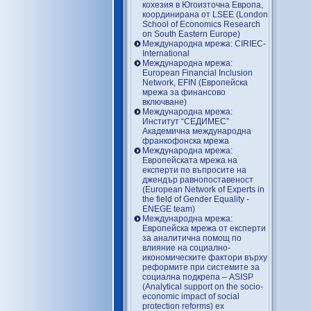
кохезия в Югоизточна Европа,
координирана от LSEE (London
School of Economics Research
on South Eastern Europe)
Международна мрежа: CIRIEC-
International
Международна мрежа:
European Financial Inclusion
Network, EFIN (Европейска
мрежа за финансово
включване)
Международна мрежа:
Институт “СЕДИМЕС”
Академична международна
франкофонска мрежа
Международна мрежа:
Европейската мрежа на
експерти по въпросите на
джендър равнопоставеност
(European Network of Experts in
the field of Gender Equality -
ENEGE team)
Международна мрежа:
Европейска мрежа от експерти
за аналитична помощ по
влияние на социално-
икономическите фактори върху
реформите при системите за
социална подкрепа – ASISP
(Analytical support on the socio-
economic impact of social
protection reforms) ex