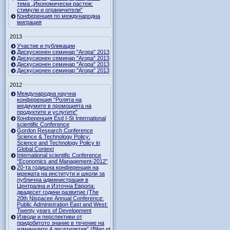
тема „Икономически растеж:
стимули и ограничители”
Конференция по международна
миграция
2013
Участие и публикации
Дискусионен семинар "Агора" 2013
Дискусионен семинар "Агора" 2013
Дискусионен семинар "Агора" 2013
Дискусионен семинар "Агора" 2013
2012
Международна научна
конференция “Ролята на
медиумите в промоцията на
продуктите и услугите"
Конференция Esd I-St International
scientific Conference
Gordon Research Сonference
Science & Technology Policy:
Science and Technology Policy in
Global Context
International scientific Conference
“Economics and Management-2012”
20-та годишна конференция на
мрежата на институти и школи за
публична администрация в
Централна и Източна Европа:
двадесет години развитие (The
20th Nispacee Annual Conference:
Public Administration East and West:
Twenty years of Development
Изводи и перспективи от
придобитото знание в течение на
изминалите 4 десетилетия” (Bilan et