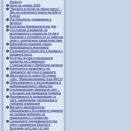
болести
Цели за здраве 2020
"Науката в полза на обществото” -
Ден на отворените врати на БАН в
Бургас
Посткризисно управление в
бизнеса
Български фармацевтични дни
Състояние и развитие на
икономиката и пазара на труда в
България и потребности от работна
сила с определени характеристики
Европейски решения срещу
неформалната икономика
Солидарното общество и борбата с
неравенствата
Култура, музеи и регионално
развитие на Сливенски,
Старозагорски и Ямболски региони
Хоризонти в развитието на
човешките ресурси и знанието
Дискусията по повод 20 години
спец. "Макроикономика" във ФИСН
Образованието и изследванията в
информационното общество
Следкризисният финансов свят –
стагнация или радикална промяна
Икономиката в променящия се
свят: национални, регионални и
глобални измерения
Висшето икономическо
образование в България в годините
на пазарни реформи на
националното стопанство
Социалните предизвикателства
пред съвременна Европа и
България като част от нея