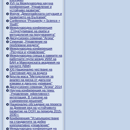
ХVI-та Международна научна
конференция „Управление и
устойчиво развитие”
Форум „Демографската ситуация и
развитието на България”
Conference “Prosperity = Science +
Youth”
Международна конференция
„Структуриране на екипи и
методология на проучванията”
Дискусионен семинар "Агора"
Семинар „Управление на
проблемни кредити”
Международна конференция
„Ресурси и управление”
Международна среща в рамките на
работните групи между ИИИ на
БАН и Македонската академия на
науките (МАК)
XXI Национално честване на
Световния ден на водата
Кръгла маса "Методология за
анализ на риска от данъчни
измами и данъчно укриване”
Дискусионен семинар "Агора" 2014
Научна конференция на тема:
„Управление, ефективност,
интеграция. В търсене на
съвременни решения”
Национално обсъждане на проекта
за Дневния ред на устойчивото
развитие на ООН за периода 2015-
2030 г.
Конференция "Усъвършенстване
на стандартите за добро
корпоративно управление"
Международна конференция на