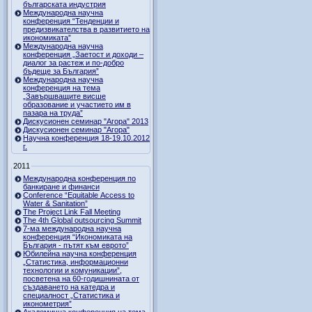
българската индустрия
Международна научна
конференция “Тенденции и
предизвикателства в развитието на
икономиката”
Международна научна
конференция „Заетост и доходи –
диалог за растеж и по-добро
бъдеще за България”
Международна научна
конференция на тема
„Завършващите висше
образование и участието им в
пазара на труда”
Дискусионен семинар "Агора" 2013
Дискусионен семинар "Агора"
Научна конференция 18-19.10.2012
г.
2011
Международна конференция по
банкиране и финанси
Conference “Equitable Access to
Water & Sanitation”
The Project Link Fall Meeting
The 4th Global outsourcing Summit
7-ма международна научна
конференция “Икономиката на
България - пътят към еврото”
Юбилейна научна конференция
„Статистика, информационни
технологии и комуникации”,
посветена на 60-годишнината от
създаването на катедра и
специалност „Статистика и
иконометрия”
Академична конференция на тема