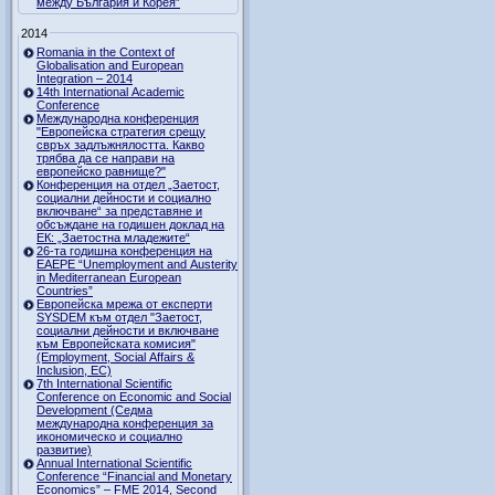
между България и Корея”
2014
Romania in the Context of
Globalisation and European
Integration – 2014
14th International Academic
Conference
Международна конференция
"Европейска стратегия срещу
свръх задлъжнялостта. Какво
трябва да се направи на
европейско равнище?"
Конференция на отдел „Заетост,
социални дейности и социално
включване“ за представяне и
обсъждане на годишен доклад на
ЕК: „Заетостна младежите“
26-та годишна конференция на
EAEPE “Unemployment and Austerity
in Mediterranean European
Countries”
Eвропейска мрежа от експерти
SYSDEM към отдел "Заетост,
социални дейности и включване
към Европейската комисия"
(Employment, Social Affairs &
Inclusion, ЕС)
7th International Scientific
Conference on Economic and Social
Development (Седма
международна конференция за
икономическо и социално
развитие)
Annual International Scientific
Conference “Financial and Monetary
Economics” – FME 2014, Second