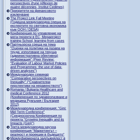
perspectives d’une réflexion de
quatre décennies, Institut Cedimes)
Приоритети на финансовото
изключване
The Project Link Fall Meeting
(Годишна международна среща на
експертите по световна икономика
към ООН / DESA)
Конференция по управление на
мега-проекти в ЕС, Megaproject
training School, learning from cases
Партньорска среща на тема
“Оценки на политики на пазара на
труда: използване на текуща
(административна обективна)
информация” (Peer Review:
“Evaluation of Labour Market Policies
and Programmes: the use of data-
driven analyses”)
Международен семинар
“Comparative perspectives on
Inequality” (“Сравнителни
перспективи на неравенството”)
Romania / Bulgaria Healthcare and
medical Conference 2012
(Конференция по здравеопазване и
медицина Румъния / България
2012)
Международна конференция: “Gini:
Mid-Term Conference”
(Средносрочна Конференция по
проекта “Growing Inequality and its
Impacts (Gini)”)
Трета международна научна
конференция “Маркетингът –
реалност и проекции в бъдещето”
Междуфирмената задлъжнялост в