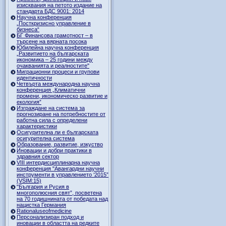
изисквания на петото издание на
стандарта БДС 9001: 2014
Научна конференция
„Посткризисно управление в
бизнеса“
БГ Финансова грамотност – в
търсене на вярната посока
Юбилейна научна конференция
„Развитието на българската
икономика – 25 години между
очакванията и реалностите"
Миграционни процеси и групови
идентичности
Четвърта международна научна
конференция „Климатични
промени, икономическо развитие и
екология”
Изграждане на система за
прогнозиране на потребностите от
работна сила с определени
характеристики
Осигурителна ли е българската
осигурителна система
Образование, развитие, изкуство
Иновации и добри практики в
здравния сектор
VIII интердисциплинарна научна
конференция "Авангардни научни
инструменти в управлението ‘2015”
(VSIM:15)
"България и Русия в
многополюсния свят”, посветена
на 70 годишнината от победата над
нацистка Германия
Rationaluseofmedicine
Персонализиран подход и
иновации в областта на редките