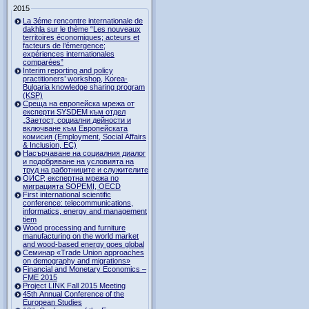
2015
La 3éme rencontre internationale de
dakhla sur le thème “Les nouveaux
territoires économiques; acteurs et
facteurs de l’émergence;
expériences internationales
comparées”
Interim reporting and policy
practitioners’ workshop, Korea-
Bulgaria knowledge sharing program
(KSP)
Среща на европейска мрежа от
експерти SYSDEM към отдел
„Заетост, социални дейности и
включване към Европейската
комисия (Employment, Social Affairs
& Inclusion, ЕС)
Насърчаване на социалния диалог
и подобряване на условията на
труд на работниците и служителите
ОИСР, експертна мрежа по
миграцията SOPEMI, OECD
First international scientific
conference: telecommunications,
informatics, energy and management
tiem
Wood processing and furniture
manufacturing on the world market
and wood-based energy goes global
Семинар «Trade Union approaches
on demography and migrations»
Financial and Monetary Economics –
FME 2015
Project LINK Fall 2015 Meeting
45th Annual Conference of the
European Studies