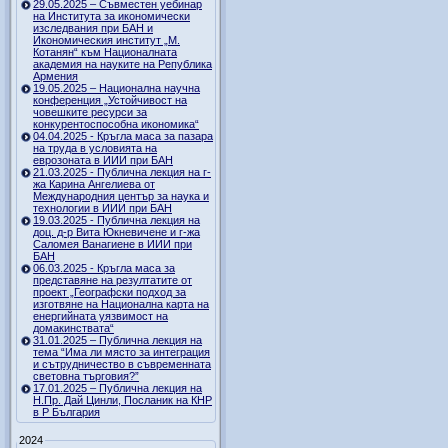
29.05.2025 – Съвместен уебинар
на Института за икономически
изследвания при БАН и
Икономическия институт „М.
Котанян“ към Националната
академия на науките на Република
Армения
19.05.2025 – Национална научна
конференция „Устойчивост на
човешките ресурси за
конкурентоспособна икономика“
04.04.2025 - Кръгла маса за пазара
на труда в условията на
еврозоната в ИИИ при БАН
21.03.2025 - Публична лекция на г-
жа Карина Ангелиева от
Международния център за наука и
технологии в ИИИ при БАН
19.03.2025 - Публична лекция на
доц. д-р Вита Юкневичене и г-жа
Саломея Ванагиене в ИИИ при
БАН
06.03.2025 - Кръгла маса за
представяне на резултатите от
проект „Географски подход за
изготвяне на Национална карта на
енергийната уязвимост на
домакинствата“
31.01.2025 – Публична лекция на
тема “Има ли място за интеграция
и сътрудничество в съвременната
световна търговия?”
17.01.2025 – Публична лекция на
Н.Пр. Дай Цинли, Посланик на КНР
в Р България
2024