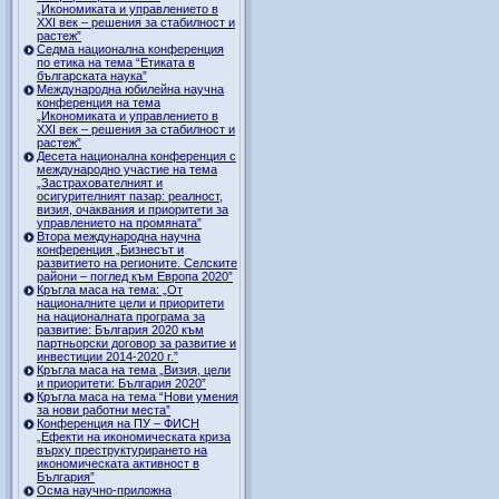
„Икономиката и управлението в
ХХI век – решения за стабилност и
растеж”
Седма национална конференция
по етика на тема “Етиката в
българската наука”
Международна юбилейна научна
конференция на тема
„Икономиката и управлението в
ХХI век – решения за стабилност и
растеж”
Десета национална конференция с
международно участие на тема
„Застрахователният и
осигурителният пазар: реалност,
визия, очаквания и приоритети за
управлението на промяната”
Втора международна научна
конференция „Бизнесът и
развитието на регионите. Селските
райони – поглед към Европа 2020”
Кръгла маса на тема: „От
националните цели и приоритети
на националната програма за
развитие: България 2020 към
партньорски договор за развитие и
инвестиции 2014-2020 г.”
Кръгла маса на тема „Визия, цели
и приоритети: България 2020”
Кръгла маса на тема “Нови умения
за нови работни места”
Конференция на ПУ – ФИСН
„Ефекти на икономическата криза
върху преструктурирането на
икономическата активност в
България”
Осма научно-приложна