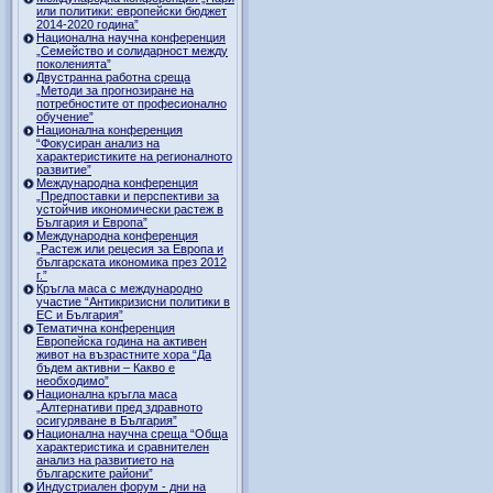
или политики: европейски бюджет
2014-2020 година”
Национална научна конференция
„Семейство и солидарност между
поколенията”
Двустранна работна среща
„Методи за прогнозиране на
потребностите от професионално
обучение”
Национална конференция
“Фокусиран анализ на
характеристиките на регионалното
развитие”
Международна конференция
„Предпоставки и перспективи за
устойчив икономически растеж в
България и Европа”
Международна конференция
„Растеж или рецесия за Европа и
българската икономика през 2012
г.”
Кръгла маса с международно
участие “Антикризисни политики в
ЕС и България”
Тематична конференция
Европейска година на активен
живот на възрастните хора “Да
бъдем активни – Какво е
необходимо”
Национална кръгла маса
„Алтернативи пред здравното
осигуряване в България”
Национална научна среща “Обща
характеристика и сравнителен
анализ на развитието на
българските райони”
Индустриален форум - дни на