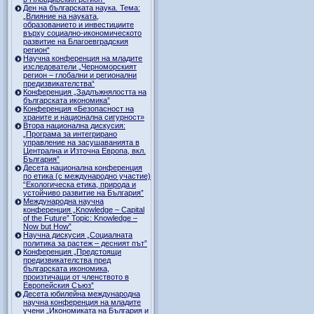
Ден на българската наука. Тема:
„Влияние на науката,
образованието и инвестициите
върху социално-икономическото
развитие на Благоевградския
регион“
Научна конференция на младите
изследователи „Черноморският
регион – глобални и регионални
предизвикателства“
Конференция „Задлъжнялостта на
българската икономика”
Конференция «Безопасност на
храните и национална сигурност»
Втора национална дискусия:
„Програма за интегрирано
управление на засушаванията в
Централна и Източна Европа, вкл.
България”
Десета национална конференция
по етика (с международно участие)
“Екологическа етика, природа и
устойчиво развитие на България”
Международна научна
конференция „Knowledge – Capital
of the Future” Topic: Knowledge –
Now but How”
Научна дискусия „Социалната
политика за растеж – десният път”
Конференция „Предстоящи
предизвикателства пред
българската икономика,
произтичащи от членството в
Европейския Съюз”
Десета юбилейна международна
научна конференция на младите
учени „Икономиката на България и