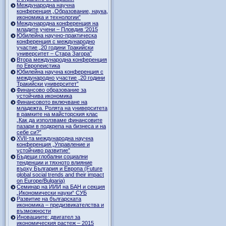
Международна научна
конференция „Образование, наука,
икономика и технологии”
Международна конференция на
младите учени – Пловдив '2015
Юбилейна научно-практическа
конференция с международно
участие „20 години Тракийски
университет – Стара Загора”
Втора международна конференция
по Европеистика
Юбилейна научна конференция с
международно участие „20 години
Тракийски университет”
Финансово образование за
устойчива икономика
Финансовото включване на
младежта. Ролята на университета
в рамките на майсторския клас
„Как да използваме финансовите
пазари в подкрепа на бизнеса и на
себе си?”
XVII-та международна научна
конференция „Управление и
устойчиво развитие”
Бъдещи глобални социални
тенденции и тяхното влияние
върху България и Европа (Future
global social trends and their impact
on Europe/Bulgaria)
Семинар на ИИИ на БАН и секция
„Икономически науки“ СУБ
Развитие на българската
икономика – предизвикателства и
възможности
Иновациите: двигател за
икономическия растеж – 2015