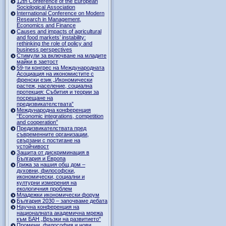
12th Conference of the European
Sociological Association
International Conference on Modern
Research in Management,
Economics and Finance
Causes and impacts of agricultural
and food markets’ instability:
rethinking the role of policy and
business perspectives
Стимули за включване на младите
майки в заетост
59-ти конгрес на Международната
Асоциация на икономистите с
френски език „Икономически
растеж, население, социална
протекция: Събития и теории за
посрещане на
предизвикателствата”
Международна конференция
“Economic integrations, competition
and cooperation”
Предизвикателствата пред
съвременните организации,
свързани с постигане на
устойчивост
Защита от дискриминация в
България и Европа
Грижа за нашия общ дом –
духовни, философски,
икономически, социални и
културни измерения на
екологичния проблем
Младежки икономически форум
България 2030 – започваме дебата
Научна конференция на
националната академична мрежа
към БАН „Връзки на развитието"
Промени, философия и нови