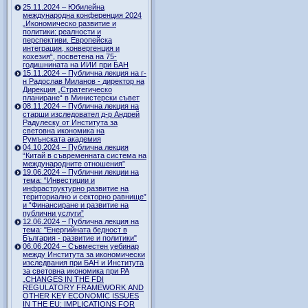
25.11.2024 – Юбилейна
международна конференция 2024
„Икономическо развитие и
политики: реалности и
перспективи. Европейска
интеграция, конвергенция и
кохезия“, посветена на 75-
годишнината на ИИИ при БАН
15.11.2024 – Публична лекция на г-
н Радослав Миланов - директор на
Дирекция „Стратегическо
планиране“ в Министерски съвет
08.11.2024 – Публична лекция на
старши изследовател д-р Андрей
Радулеску от Института за
световна икономика на
Румънската академия
04.10.2024 – Публична лекция
“Китай в съвременната система на
международните отношения”
19.06.2024 – Публични лекции на
тема: “Инвестиции и
инфраструктурно развитие на
териториално и секторно равнище”
и “Финансиране и развитие на
публични услуги”
12.06.2024 – Публична лекция на
тема: "Енергийната бедност в
България - развитие и политики"
06.06.2024 – Съвместен уебинар
между Института за икономически
изследвания при БАН и Института
за световна икономика при РА
„CHANGES IN THE FDI
REGULATORY FRAMEWORK AND
OTHER KEY ECONOMIC ISSUES
IN THE EU: IMPLICATIONS FOR