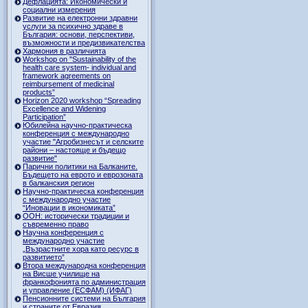
Дефлацията: Икономически и
социални измерения
Развитие на електронни здравни
услуги за психично здраве в
България: основи, перспективи,
възможности и предизвикателства
Хармония в различията
Workshop on "Sustainability of the
health care system- individual and
framework agreements on
reimbursement of medicinal
products”
Horizon 2020 workshop “Spreading
Excellence and Widening
Participation”
Юбилейна научно-практическа
конференция с международно
участие "Агробизнесът и селските
райони – настояще и бъдещо
развитие"
Парични политики на Балканите.
Бъдещето на еврото и еврозоната
в балканския регион
Научно-практическа конференция
с международно участие
“Иновации в икономиката”
ООН: исторически традиции и
съвременно право
Научна конференция с
международно участие
„Възрастните хора като ресурс в
развитието”
Втора международна конференция
на Висше училище на
франкофонията по администрация
и управление (ЕСФАМ) (ИФАГ)
Пенсионните системи на България
и страните от Евразия