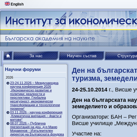
English
За нас
Научен състав
Структур
Ден на българскат
Научни форуми
туризма, земедел
2026
23-24.11.2026 – Международна
научна конференция 2026
24-25.10.2014
г., Висше 
„Икономическо развитие и
политики: реалности и
перспективи. Глобална
Ден на българската нау
несигурност, икономически
трансформации и технологични
земеделието и образов
промени“
03.11.2026 - научна конференция
Организатори: БАН – Ре
„Климатична миграция – факти и
митове“
Висше училище „Междун
08.07.2026 – Публична
презентация на доц. д-р Маню
Моравенов - Изпълнителен
Участие на:
директор на Българската фондова