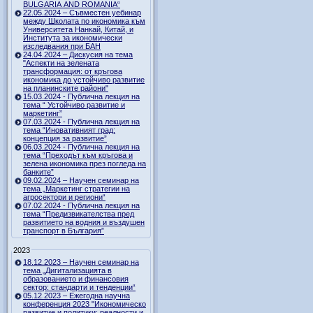
BULGARIA AND ROMANIA“
22.05.2024 – Съвместен уебинар
между Школата по икономика към
Университета Нанкай, Китай, и
Института за икономически
изследвания при БАН
24.04.2024 – Дискусия на тема
"Аспекти на зелената
трансформация: от кръгова
икономика до устойчиво развитие
на планинските райони"
15.03.2024 - Публична лекция на
тема “ Устойчиво развитие и
маркетинг”
07.03.2024 - Публична лекция на
тема “Иновативният град:
концепция за развитие”
06.03.2024 - Публична лекция на
тема “Преходът към кръгова и
зелена икономика през погледа на
банките”
09.02.2024 – Научен семинар на
тема „Маркетинг стратегии на
агросектори и региони“
07.02.2024 - Публична лекция на
тема “Предизвикателства пред
развитието на водния и въздушен
транспорт в България”
2023
18.12.2023 – Научен семинар на
тема „Дигитализацията в
образованието и финансовия
сектор: стандарти и тенденции“
05.12.2023 – Ежегодна научна
конференция 2023 "Икономическо
развитие и политики: реалности и