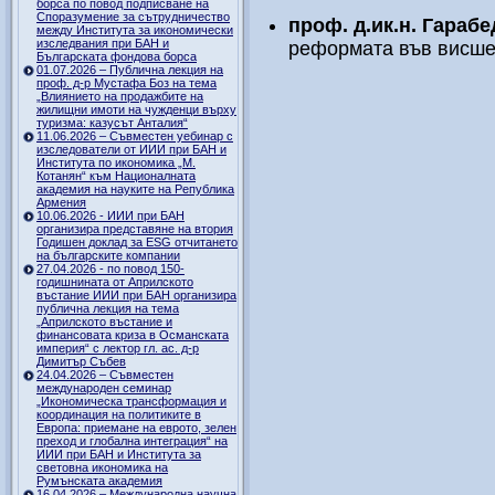
борса по повод подписване на
Споразумение за сътрудничество
проф. д.ик.н. Гараб
между Института за икономически
изследвания при БАН и
реформата във висше
Българската фондова борса
01.07.2026 – Публична лекция на
проф. д-р Мустафа Боз на тема
„Влиянието на продажбите на
жилищни имоти на чужденци върху
туризма: казусът Анталия“
11.06.2026 – Съвместен уебинар с
изследователи от ИИИ при БАН и
Института по икономика „М.
Котанян“ към Националната
академия на науките на Република
Армения
10.06.2026 - ИИИ при БАН
организира представяне на втория
Годишен доклад за ESG отчитането
на българските компании
27.04.2026 - по повод 150-
годишнината от Априлското
въстание ИИИ при БАН организира
публична лекция на тема
„Априлското въстание и
финансовата криза в Османската
империя“ с лектор гл. ас. д-р
Димитър Събев
24.04.2026 – Съвместен
международен семинар
„Икономическа трансформация и
координация на политиките в
Европа: приемане на еврото, зелен
преход и глобална интеграция“ на
ИИИ при БАН и Института за
световна икономика на
Румънската академия
16.04.2026 – Международна научна