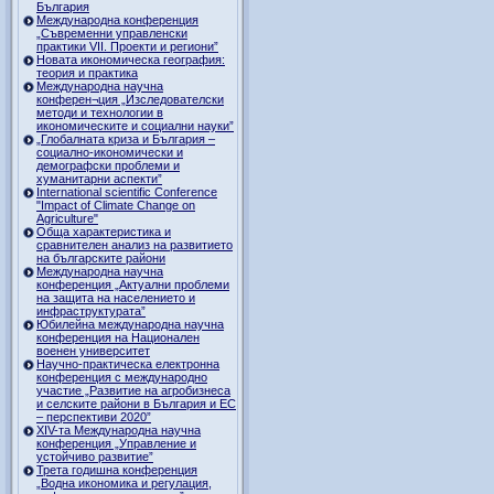
България
Международна конференция
„Съвременни управленски
практики VII. Проекти и региони”
Новата икономическа география:
теория и практика
Международна научна
конферен¬ция „Изследователски
методи и технологии в
икономическите и социални науки”
„Глобалната криза и България –
социално-икономически и
демографски проблеми и
хуманитарни аспекти”
International scientific Conference
"Impact of Climate Change on
Agriculture"
Обща характеристика и
сравнителен анализ на развитието
на българските райони
Международна научна
конференция „Актуални проблеми
на защита на населението и
инфраструктурата”
Юбилейна международна научна
конференция на Национален
военен университет
Научно-практическа електронна
конференция с международно
участие „Развитие на агробизнеса
и селските райони в България и ЕС
– перспективи 2020”
XIV-та Международна научна
конференция „Управление и
устойчиво развитие”
Трета годишна конференция
„Водна икономика и регулация,