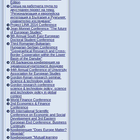
Edition
Среща на работната група по
двустранен проект на тема:
“Регионализация и европейска
интеграция в България и Румъния:
сравнително изследване”
Project LINK 2014 Conference
Jean Monnet Conference "The future
of European Studies"
9th Annual South East European
Doctoral Student Conference
Third Romanian-Bulgarian-
Hungarian-Serbian Conference
"Geographical Research and Cross-
Border Cooperation within the Lower
Basin of the Danube"
VIII Балканска конференция на
здравноосигурителните фондове
44th Annual Conference of University
Association for European Studies
Gordon-Kenan research seminar.
Science & technology policy
Gordon research сonference
science & technology policy: science
and technology policy in global
context
World Finance Conference
2nd Economics & Finance
Conference
6th International Scientific
Conference оn Economic and Social
Development and 3rd Eastern
European Esd Conference: Business
Continuity
Конференция "Does Europe Matter?
Ideaslab"
Конференция "Mutuall learning