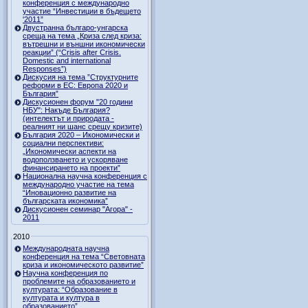
конференция с международно
участие “Инвестиции в бъдещето
'2011”
Двустранна българо-унгарска
среща на тема „Криза след криза:
вътрешни и външни икономически
реакции” (“Crisis after Crisis.
Domestic and international
Responses”)
Дискусия на тема ”Структурните
реформи в ЕС: Европа 2020 и
България”
Дискусионен форум "20 години
НБУ": Накъде България?
(интелектът и природата -
реалният ни шанс срещу кризите)
България 2020 – Икономически и
социални перспективи:
„Икономически аспекти на
водоползването и ускоряване
финансирането на проекти”
Национална научна конференция с
международно участие на тема
“Иновационно развитие на
българската икономика”
Дискусионен семинар "Агора" -
2011
2010
Международната научна
конференция на тема “Световната
криза и икономическото развитие”
Научна конференция по
проблемите на образованието и
културата: “Образование в
културата и култура в
образованието”