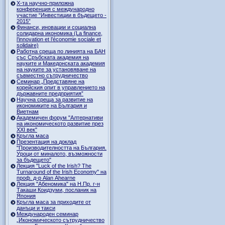
Х-та научно-приложна
конференция с международно
участие “Инвестиции в бъдещето -
2015”
Финанси, иновации и социална
солидарна икономика (La finance,
l’innovation et l’économie sociale et
solidaire)
Работна среща по линията на БАН
със Сръбската академия на
науките и Македонската академия
на науките за установяване на
съвместно сътрудничество
Семинар „Представяне на
корейския опит в управлението на
държавните предприятия”
Научна среща за развитие на
икономиките на България и
Виетнам
Академичен форум "Алтернативи
на икономическото развитие през
XXI век"
Кръгла маса
Презентация на доклад
"Производителността на България.
Уроци от миналото, възможности
за бъдещето"
Лекция "Luck of the Irish? The
Turnaround of the Irish Economy" на
проф. д-р Alan Ahearne
Лекция "Абеномика" на Н.Пр. г-н
Такаши Коидзуми, посланик на
Япония
Кръгла маса за приходите от
данъци и такси
Международен семинар
„Икономическото сътрудничество