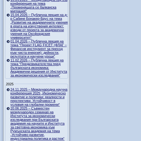
конференция на тема
„Променящата се балканска
миграция“
15.04.2026 – Публична лекция на д-
р Сабине Бонакер-Брус на тема
„Развитие на академичните умения
в ерата на изкуствения интелект:
изводи от проекта за академични
умения на Оксфордския
университет“
01.04.2026 – Публична лекция на
тема “Проект FLAG FICET (ФЛАГ –
Финансов инструмент за преход
към чиста енергия): дейности,
резултати и научени уроци”
11.02.2026 – Публична лекция на
тема “Предизвикателства пред
българската икономика:
Академични решения от Института
за икономически изследвания”
2025
24.11.2025 – Международна научна
конференция 2025 „Икономическо
развитие и политики: реалности и
перспективи. Устойчивост в
условия на глобални промени“
20.06.2025 – Съвместен
международен семинар на
Института за икономически
изследвания при Българската
академия на науките и Института
за световна икономика към
Румънската академия на тема
„Устойчиво развитие,
индустриална политика и растеж“