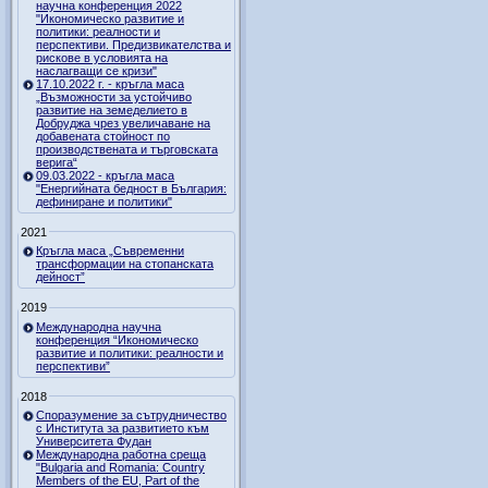
научна конференция 2022
"Икономическо развитие и
политики: реалности и
перспективи. Предизвикателства и
рискове в условията на
наслагващи се кризи"
17.10.2022 г. - кръгла маса
„Възможности за устойчиво
развитие на земеделието в
Добруджа чрез увеличаване на
добавената стойност по
производствената и търговската
верига“
09.03.2022 - кръгла маса
"Енергийната бедност в България:
дефиниране и политики"
2021
Кръгла маса „Съвременни
трансформации на стопанската
дейност”
2019
Международна научна
конференция “Икономическо
развитие и политики: реалности и
перспективи”
2018
Споразумение за сътрудничество
с Института за развитието към
Университета Фудан
Международна работна среща
"Bulgaria and Romania: Country
Members of the EU, Part of the