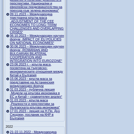
перспективи. Национални и
европейски предизвикателства на
прехода към зелена икономика"
09.11.2023 – Международна
тристранна кръгла маса
„ADJUSTMENT OF THE CEE
ECONOMIES TO LONG-TERM
CHALLENGES AND OVERLAPPING
CRISES“
06.10.2023 – Международен научен
форум „IMPACT OF EU POLICIES
ON NATIONAL ECONOMIES“
30.06.2023 – Международен научен
форум „ROMANIAN AND
BULGARIAN BILATERAL
COOPERATION AND
INTEGRATION INTO EUROZONE“
23.06.2023 г. - кръгла маса,
посветена на търговско-
икономическите отношения между
Китай и България
15.06.2023 - кръгла маса за
представяне на Астанинския
международен форум
31.03.2023 - публична лекция
„Модели на кръгова икономика в
ЕС и Китай – сравнителен анализ“
31.03.2023 - кръгла маса
„Реалности и перспективи за
българската кръгова икономика”
17.01.2023 - лекция на Н.Пр. Дун
Сяодзюн, посланик на КНР в
България
2022
21-22.11.2022 - Международна