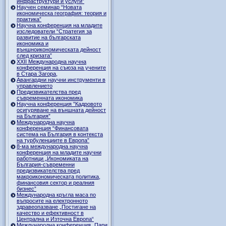
инфраструктури и услуги”
Научен семинар “Новата
икономическа география: теория и
практика”
Научна конференция на младите
изследователи “Стратегия за
развитие на българската
икономика и
външноикономическата дейност
след кризата”
ХХII Международна научна
конференция на съюза на учените
в Стара Загора,
Авангардни научни инструменти в
управлението
Предизвикателства пред
съвременната икономика
Научна конференция ”Кадровото
осигуряване на външната дейност
на България”
Международна научна
конференция “Финансовата
система на България в контекста
на турбуленциите в Европа”
8-ма международна научна
конференция на младите научни
работници „Икономиката на
България-съвременни
предизвикателства пред
макроикономическата политика,
финансовия сектор и реалния
бизнес”
Международна кръгла маса по
въпросите на електронното
здравеопазване „Постигане на
качество и ефективност в
Централна и Източна Европа“
Международна конференция „Пари