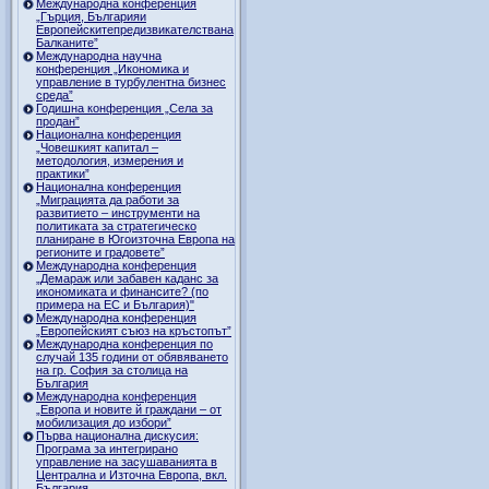
Международна конференция
„Гърция, Българияи
Европейскитепредизвикателствана
Балканите”
Международна научна
конференция „Икономика и
управление в турбулентна бизнес
среда”
Годишна конференция „Селa за
продан”
Национална конференция
„Човешкият капитал –
методология, измерения и
практики”
Национална конференция
„Миграцията да работи за
развитието – инструменти на
политиката за стратегическо
планиране в Югоизточна Европа на
регионите и градовете”
Международна конференция
„Демараж или забавен каданс за
икономиката и финансите? (по
примера на ЕС и България)"
Международна конференция
„Европейският съюз на кръстопът”
Международна конференция по
случай 135 години от обявяването
на гр. София за столица на
България
Международна конференция
„Европа и новите й граждани – от
мобилизация до избори”
Първа национална дискусия:
Програма за интегрирано
управление на засушаванията в
Централна и Източна Европа, вкл.
България