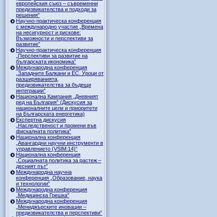
европейския съюз – съвременни
предизвикателства и подходи за
решения”
Научно-практическа конференция
с международно участие „Времена
на несигурност и рискове:
Възможности и перспективи за
развитие”
Научно-практическа конференция
„Перспективи за развитие на
българската икономика”
Международна конференция
„Западните Балкани и ЕС. Уроци от
разширяванията,
предизвикателства за бъдещи
интеграции”
Национална Кампания „Дневният
ред на България” (Дискусия за
националните цели и приоритети
на Българската енергетика)
Експертна дискусия
„Наследственост и промени във
фискалната политика”
Национална конференция
„Авангардни научни инструменти в
управлението (VSIM:14)“
Национална конференция
„Социалната политика за растеж –
десният път”
Международна научна
конференция „Образование, наука
и технологии”
Международна конференция
„Медицинска Грешка”
Международна конференция
„Мениджърските иновации –
предизвикателства и перспективи”