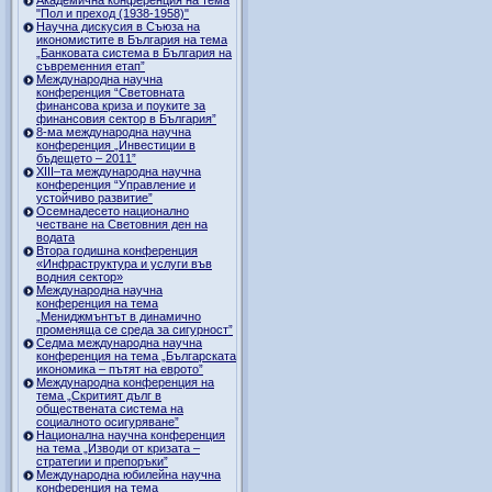
"Пол и преход (1938-1958)"
Научна дискусия в Съюза на
икономистите в България на тема
„Банковата система в България на
съвременния етап”
Международна научна
конференция “Световната
финансова криза и поуките за
финансовия сектор в България”
8-ма международна научна
конференция „Инвестиции в
бъдещето – 2011”
ХІІІ–та международна научна
конференция “Управление и
устойчиво развитие”
Осемнадесето национално
честване на Световния ден на
водата
Втора годишна конференция
«Инфраструктура и услуги във
водния сектор»
Международна научна
конференция на тема
„Мениджмънтът в динамично
променяща се среда за сигурност”
Седма международна научна
конференция на тема „Българската
икономика – пътят на еврото”
Международна конференция на
тема „Скритият дълг в
обществената система на
социалното осигуряване”
Национална научна конференция
на тема „Изводи от кризата –
стратегии и препоръки”
Международна юбилейна научна
конференция на тема