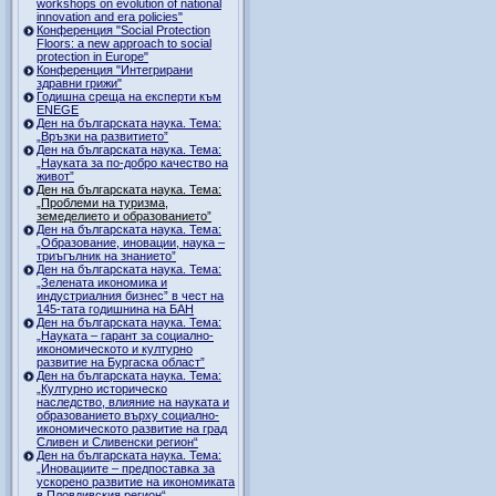
workshops on evolution of national
innovation and era policies"
Конференция "Social Protection
Floors: a new approach to social
protection in Europe"
Конференция "Интегрирани
здравни грижи"
Годишна среща на експерти към
ENEGE
Ден на българската наука. Тема:
„Връзки на развитието”
Ден на българската наука. Тема:
„Науката за по-добро качество на
живот”
Ден на българската наука. Тема:
„Проблеми на туризма,
земеделието и образованието”
Ден на българската наука. Тема:
„Образование, иновации, наука –
триъгълник на знанието”
Ден на българската наука. Тема:
„Зелената икономика и
индустриалния бизнес” в чест на
145-тата годишнина на БАН
Ден на българската наука. Тема:
„Науката – гарант за социално-
икономическото и културно
развитие на Бургаска област”
Ден на българската наука. Тема:
„Културно историческо
наследство, влияние на науката и
образованието върху социално-
икономическото развитие на град
Сливен и Сливенски регион“
Ден на българската наука. Тема:
„Иновациите – предпоставка за
ускорено развитие на икономиката
в Пловдивския регион“