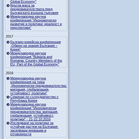
Global Economy"
Кръгла маса за
предизвикателствата пред
българската външна търговия
Международна научна
конференция “Икономическо
развитие и политики: реалност и
перспективи”
2017
Българо-корейска конференция
„Обмен на знания България –
Корея”
Международна научна
конференция "Bulgaria and
Romania: Country Members of the
EU, Part of the Global Economy"
2016
Международна научна
конференция на тема
„Икономически предизвикателства:
миграция, глобализация,
устойчивост, политики“
Семинар по сътрудничество с
Република Корея
Международна научна
конференция "Икономически
предизвикателства: миграция,
глобализация, устойчивост,
политики" - 21-22.10.2016
Изследване на политики за
устойчив растеж на България:
засилващи иновации и
отговорности