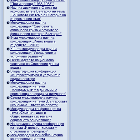
"Пол и преход (1938-1958)"
Научна дискусия в Съюза на
икономистите в България на тема
„Банковата система в България на
съвременния етап”
Международна научна
конференция “Световната
финансова криза и поуките за
финансовия сектор в България”
8-ма международна научна
конференция „Инвестиции в
бъдещето – 2011”
ХІІІ–та международна научна
конференция “Управление и
устойчиво развитие”
Осемнадесето национално
честване на Световния ден на
водата
Втора годишна конференция
«Инфраструктура и услуги във
водния сектор»
Международна научна
конференция на тема
„Мениджмънтът в динамично
променяща се среда за сигурност”
Седма международна научна
конференция на тема „Българската
икономика – пътят на еврото”
Международна конференция на
тема „Скритият дълг в
обществената система на
социалното осигуряване”
Национална научна конференция
на тема „Изводи от кризата –
стратегии и препоръки”
Международна юбилейна научна
конференция на тема