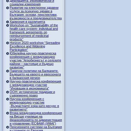
Дефлацията: Икономически и
социални измерения
Развитие на електронни здравни
услуги за психично здраве в
България: основи, перспективи,
възможности и предизвикателства
Хармония в различията
Workshop on "Sustainability of the
health care system- individual and
framework agreements on
reimbursement of medicinal
products”
Horizon 2020 workshop “Spreading
Excellence and Widening
Participation”
Юбилейна научно-практическа
конференция с международно
участие "Агробизнесът и селските
райони – настояще и бъдещо
развитие"
Парични политики на Балканите.
Бъдещето на еврото и еврозоната
в балканския регион
Научно-практическа конференция
с международно участие
“Иновации в икономиката”
ООН: исторически традиции и
съвременно право
Научна конференция с
международно участие
„Възрастните хора като ресурс в
развитието”
Втора международна конференция
на Висше училище на
франкофонията по администрация
и управление (ЕСФАМ) (ИФАГ)
Пенсионните системи на България
и страните от Евразия