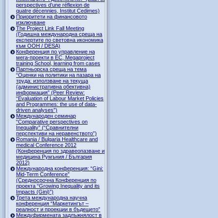
perspectives d’une réflexion de
quatre décennies, Institut Cedimes)
Приоритети на финансовото
изключване
The Project Link Fall Meeting
(Годишна международна среща на
експертите по световна икономика
към ООН / DESA)
Конференция по управление на
мега-проекти в ЕС, Megaproject
training School, learning from cases
Партньорска среща на тема
“Оценки на политики на пазара на
труда: използване на текуща
(административна обективна)
информация” (Peer Review:
“Evaluation of Labour Market Policies
and Programmes: the use of data-
driven analyses”)
Международен семинар
“Comparative perspectives on
Inequality” (“Сравнителни
перспективи на неравенството”)
Romania / Bulgaria Healthcare and
medical Conference 2012
(Конференция по здравеопазване и
медицина Румъния / България
2012)
Международна конференция: “Gini:
Mid-Term Conference”
(Средносрочна Конференция по
проекта “Growing Inequality and its
Impacts (Gini)”)
Трета международна научна
конференция “Маркетингът –
реалност и проекции в бъдещето”
Междуфирмената задлъжнялост в