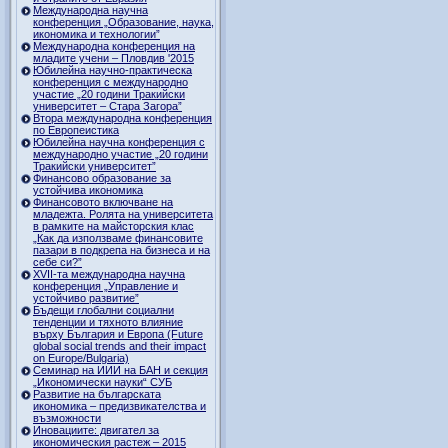
Международна научна
конференция „Образование, наука,
икономика и технологии”
Международна конференция на
младите учени – Пловдив '2015
Юбилейна научно-практическа
конференция с международно
участие „20 години Тракийски
университет – Стара Загора”
Втора международна конференция
по Европеистика
Юбилейна научна конференция с
международно участие „20 години
Тракийски университет”
Финансово образование за
устойчива икономика
Финансовото включване на
младежта. Ролята на университета
в рамките на майсторския клас
„Как да използваме финансовите
пазари в подкрепа на бизнеса и на
себе си?”
XVII-та международна научна
конференция „Управление и
устойчиво развитие”
Бъдещи глобални социални
тенденции и тяхното влияние
върху България и Европа (Future
global social trends and their impact
on Europe/Bulgaria)
Семинар на ИИИ на БАН и секция
„Икономически науки“ СУБ
Развитие на българската
икономика – предизвикателства и
възможности
Иновациите: двигател за
икономическия растеж – 2015