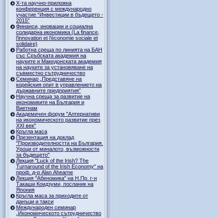
Х-та научно-приложна
конференция с международно
участие “Инвестиции в бъдещето -
2015”
Финанси, иновации и социална
солидарна икономика (La finance,
l’innovation et l’économie sociale et
solidaire)
Работна среща по линията на БАН
със Сръбската академия на
науките и Македонската академия
на науките за установяване на
съвместно сътрудничество
Семинар „Представяне на
корейския опит в управлението на
държавните предприятия”
Научна среща за развитие на
икономиките на България и
Виетнам
Академичен форум "Алтернативи
на икономическото развитие през
XXI век"
Кръгла маса
Презентация на доклад
"Производителността на България.
Уроци от миналото, възможности
за бъдещето"
Лекция "Luck of the Irish? The
Turnaround of the Irish Economy" на
проф. д-р Alan Ahearne
Лекция "Абеномика" на Н.Пр. г-н
Такаши Коидзуми, посланик на
Япония
Кръгла маса за приходите от
данъци и такси
Международен семинар
„Икономическото сътрудничество