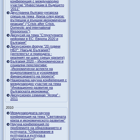
конференция с международно
участие “Инвестиции в бъдещето
'2011”
Двустранна българо-унгарска
среща на тема „Криза след криза:
вътрешни и външни икономически
реакции” (“Crisis after Crisis.
Domestic and international
Responses”)
Дискусия на тема ”Структурните
реформи в ЕС: Европа 2020 и
България”
Дискусионен форум "20 години
НБУ": Накъде България?
(интелектът и природата -
реалният ни шанс срещу кризите)
България 2020 – Икономически и
социални перспективи:
„Икономически аспекти на
водоползването и ускоряване
финансирането на проекти”
Национална научна конференция с
международно участие на тема
“Иновационно развитие на
българската икономика”
Дискусионен семинар "Агора" -
2011
2010
Международната научна
конференция на тема “Световната
криза и икономическото развитие”
Научна конференция по
проблемите на образованието и
културата: “Образование в
културата и култура в
образованието”