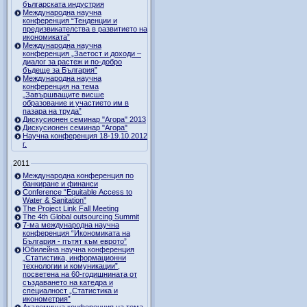
българската индустрия
Международна научна
конференция “Тенденции и
предизвикателства в развитието на
икономиката”
Международна научна
конференция „Заетост и доходи –
диалог за растеж и по-добро
бъдеще за България”
Международна научна
конференция на тема
„Завършващите висше
образование и участието им в
пазара на труда”
Дискусионен семинар "Агора" 2013
Дискусионен семинар "Агора"
Научна конференция 18-19.10.2012
г.
2011
Международна конференция по
банкиране и финанси
Conference “Equitable Access to
Water & Sanitation”
The Project Link Fall Meeting
The 4th Global outsourcing Summit
7-ма международна научна
конференция “Икономиката на
България - пътят към еврото”
Юбилейна научна конференция
„Статистика, информационни
технологии и комуникации”,
посветена на 60-годишнината от
създаването на катедра и
специалност „Статистика и
иконометрия”
Академична конференция на тема