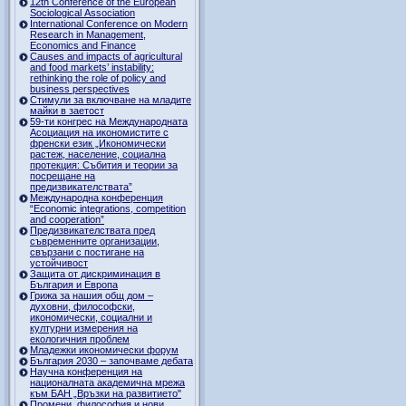
12th Conference of the European
Sociological Association
International Conference on Modern
Research in Management,
Economics and Finance
Causes and impacts of agricultural
and food markets’ instability:
rethinking the role of policy and
business perspectives
Стимули за включване на младите
майки в заетост
59-ти конгрес на Международната
Асоциация на икономистите с
френски език „Икономически
растеж, население, социална
протекция: Събития и теории за
посрещане на
предизвикателствата”
Международна конференция
“Economic integrations, competition
and cooperation”
Предизвикателствата пред
съвременните организации,
свързани с постигане на
устойчивост
Защита от дискриминация в
България и Европа
Грижа за нашия общ дом –
духовни, философски,
икономически, социални и
културни измерения на
екологичния проблем
Младежки икономически форум
България 2030 – започваме дебата
Научна конференция на
националната академична мрежа
към БАН „Връзки на развитието"
Промени, философия и нови