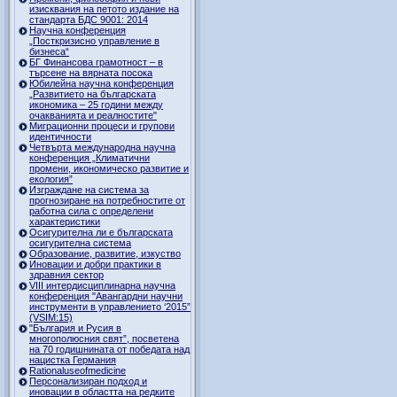
изисквания на петото издание на
стандарта БДС 9001: 2014
Научна конференция
„Посткризисно управление в
бизнеса“
БГ Финансова грамотност – в
търсене на вярната посока
Юбилейна научна конференция
„Развитието на българската
икономика – 25 години между
очакванията и реалностите"
Миграционни процеси и групови
идентичности
Четвърта международна научна
конференция „Климатични
промени, икономическо развитие и
екология”
Изграждане на система за
прогнозиране на потребностите от
работна сила с определени
характеристики
Осигурителна ли е българската
осигурителна система
Образование, развитие, изкуство
Иновации и добри практики в
здравния сектор
VIII интердисциплинарна научна
конференция "Авангардни научни
инструменти в управлението ‘2015”
(VSIM:15)
"България и Русия в
многополюсния свят”, посветена
на 70 годишнината от победата над
нацистка Германия
Rationaluseofmedicine
Персонализиран подход и
иновации в областта на редките