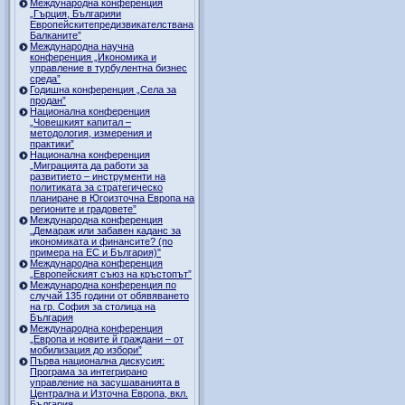
Международна конференция
„Гърция, Българияи
Европейскитепредизвикателствана
Балканите”
Международна научна
конференция „Икономика и
управление в турбулентна бизнес
среда”
Годишна конференция „Селa за
продан”
Национална конференция
„Човешкият капитал –
методология, измерения и
практики”
Национална конференция
„Миграцията да работи за
развитието – инструменти на
политиката за стратегическо
планиране в Югоизточна Европа на
регионите и градовете”
Международна конференция
„Демараж или забавен каданс за
икономиката и финансите? (по
примера на ЕС и България)"
Международна конференция
„Европейският съюз на кръстопът”
Международна конференция по
случай 135 години от обявяването
на гр. София за столица на
България
Международна конференция
„Европа и новите й граждани – от
мобилизация до избори”
Първа национална дискусия:
Програма за интегрирано
управление на засушаванията в
Централна и Източна Европа, вкл.
България