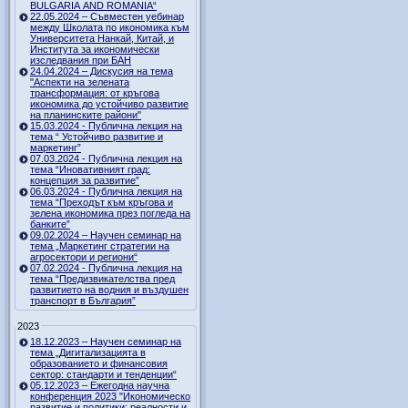
BULGARIA AND ROMANIA“
22.05.2024 – Съвместен уебинар
между Школата по икономика към
Университета Нанкай, Китай, и
Института за икономически
изследвания при БАН
24.04.2024 – Дискусия на тема
"Аспекти на зелената
трансформация: от кръгова
икономика до устойчиво развитие
на планинските райони"
15.03.2024 - Публична лекция на
тема “ Устойчиво развитие и
маркетинг”
07.03.2024 - Публична лекция на
тема “Иновативният град:
концепция за развитие”
06.03.2024 - Публична лекция на
тема “Преходът към кръгова и
зелена икономика през погледа на
банките”
09.02.2024 – Научен семинар на
тема „Маркетинг стратегии на
агросектори и региони“
07.02.2024 - Публична лекция на
тема “Предизвикателства пред
развитието на водния и въздушен
транспорт в България”
2023
18.12.2023 – Научен семинар на
тема „Дигитализацията в
образованието и финансовия
сектор: стандарти и тенденции“
05.12.2023 – Ежегодна научна
конференция 2023 "Икономическо
развитие и политики: реалности и