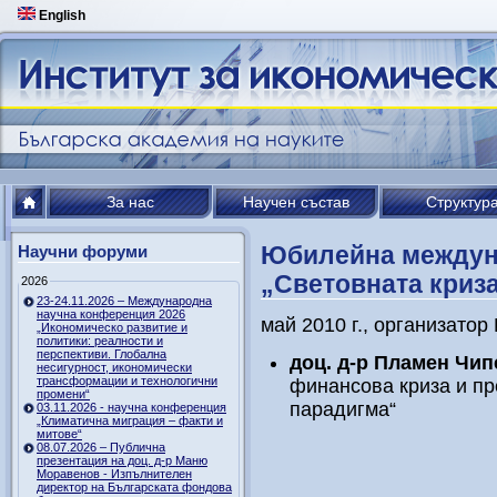
English
За нас
Научен състав
Структур
Юбилейна междун
Научни форуми
„Световната криз
2026
23-24.11.2026 – Международна
научна конференция 2026
май 2010 г., организатор
„Икономическо развитие и
политики: реалности и
перспективи. Глобална
доц. д-р Пламен Чип
несигурност, икономически
трансформации и технологични
финансова криза и пр
промени“
парадигма“
03.11.2026 - научна конференция
„Климатична миграция – факти и
митове“
08.07.2026 – Публична
презентация на доц. д-р Маню
Моравенов - Изпълнителен
директор на Българската фондова