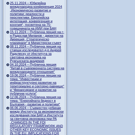
25.11.2024 – Юбилейна
международна конференция 2024
„Икономическо развитие и
политики: реалности и
перспективи. Европейска
интеграция, конвергенция и
кохезия“, посветена на 75-
годишнината на ИИИ при БАН
15.11.2024 – Публична лекция на г-
н Радослав Миланов - директор на
Дирекция „Стратегическо
планиране“ в Министерски съвет
08.11.2024 – Публична лекция на
старши изследовател д-р Андрей
Радулеску от Института за
световна икономика на
Румънската академия
04.10.2024 – Публична лекция
“Китай в съвременната система на
международните отношения”
19.06.2024 – Публични лекции на
тема: “Инвестиции и
инфраструктурно развитие на
териториално и секторно равнище”
и “Финансиране и развитие на
публични услуги”
12.06.2024 – Публична лекция на
тема: "Енергийната бедност в
България - развитие и политики"
06.06.2024 – Съвместен уебинар
между Института за икономически
изследвания при БАН и Института
за световна икономика при РА
„CHANGES IN THE FDI
REGULATORY FRAMEWORK AND
OTHER KEY ECONOMIC ISSUES
IN THE EU: IMPLICATIONS FOR