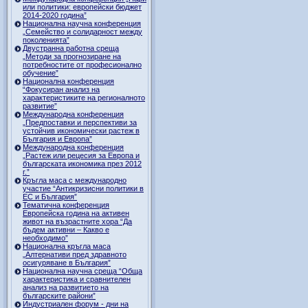
или политики: европейски бюджет
2014-2020 година”
Национална научна конференция
„Семейство и солидарност между
поколенията”
Двустранна работна среща
„Методи за прогнозиране на
потребностите от професионално
обучение”
Национална конференция
“Фокусиран анализ на
характеристиките на регионалното
развитие”
Международна конференция
„Предпоставки и перспективи за
устойчив икономически растеж в
България и Европа”
Международна конференция
„Растеж или рецесия за Европа и
българската икономика през 2012
г.”
Кръгла маса с международно
участие “Антикризисни политики в
ЕС и България”
Тематична конференция
Европейска година на активен
живот на възрастните хора “Да
бъдем активни – Какво е
необходимо”
Национална кръгла маса
„Алтернативи пред здравното
осигуряване в България”
Национална научна среща “Обща
характеристика и сравнителен
анализ на развитието на
българските райони”
Индустриален форум - дни на