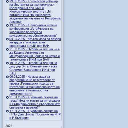
29.05.2025 – Съвместен уебинар
на Института за икономически
изследвания при БАН и
Икономическия институт „М.
Котанян“ към Националната
академия на науките на Република
Армения
19.05.2025 – Национална научна
конференция „Устойчивост на
човешките ресурси за
конкурентоспособна икономика“
04.04.2025 - Кръгла маса за пазара
на труда в условията на
еврозоната в ИИИ при БАН
21.03.2025 - Публична лекция на г-
жа Карина Ангелиева от
Международния център за наука и
технологии в ИИИ при БАН
19.03.2025 - Публична лекция на
доц. д-р Вита Юкневичене и г-жа
Саломея Ванагиене в ИИИ при
БАН
06.03.2025 - Кръгла маса за
представяне на резултатите от
проект „Географски подход за
изготвяне на Национална карта на
енергийната уязвимост на
домакинствата“
31.01.2025 – Публична лекция на
тема “Има ли място за интеграция
и сътрудничество в съвременната
световна търговия?”
17.01.2025 – Публична лекция на
Н.Пр. Дай Цинли, Посланик на КНР
в Р България
2024