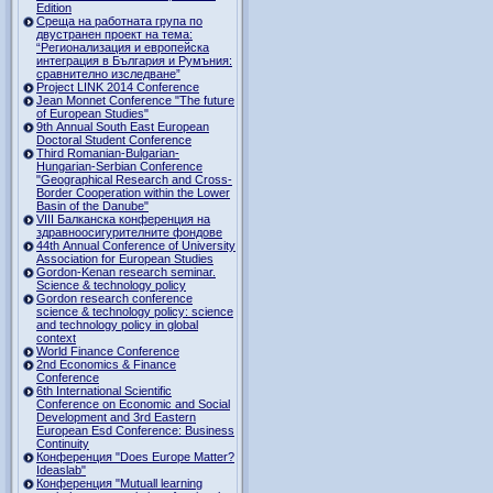
Edition
Среща на работната група по
двустранен проект на тема:
“Регионализация и европейска
интеграция в България и Румъния:
сравнително изследване”
Project LINK 2014 Conference
Jean Monnet Conference "The future
of European Studies"
9th Annual South East European
Doctoral Student Conference
Third Romanian-Bulgarian-
Hungarian-Serbian Conference
"Geographical Research and Cross-
Border Cooperation within the Lower
Basin of the Danube"
VIII Балканска конференция на
здравноосигурителните фондове
44th Annual Conference of University
Association for European Studies
Gordon-Kenan research seminar.
Science & technology policy
Gordon research сonference
science & technology policy: science
and technology policy in global
context
World Finance Conference
2nd Economics & Finance
Conference
6th International Scientific
Conference оn Economic and Social
Development and 3rd Eastern
European Esd Conference: Business
Continuity
Конференция "Does Europe Matter?
Ideaslab"
Конференция "Mutuall learning