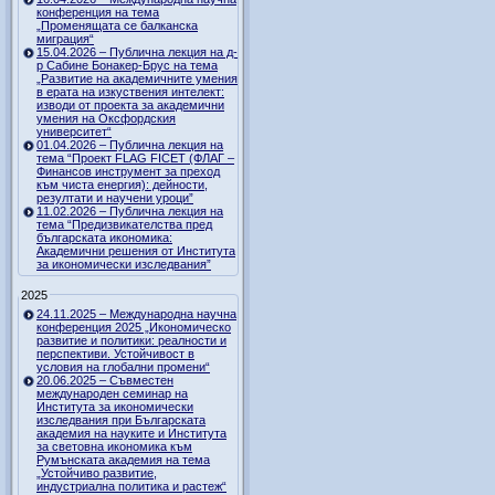
конференция на тема
„Променящата се балканска
миграция“
15.04.2026 – Публична лекция на д-
р Сабине Бонакер-Брус на тема
„Развитие на академичните умения
в ерата на изкуствения интелект:
изводи от проекта за академични
умения на Оксфордския
университет“
01.04.2026 – Публична лекция на
тема “Проект FLAG FICET (ФЛАГ –
Финансов инструмент за преход
към чиста енергия): дейности,
резултати и научени уроци”
11.02.2026 – Публична лекция на
тема “Предизвикателства пред
българската икономика:
Академични решения от Института
за икономически изследвания”
2025
24.11.2025 – Международна научна
конференция 2025 „Икономическо
развитие и политики: реалности и
перспективи. Устойчивост в
условия на глобални промени“
20.06.2025 – Съвместен
международен семинар на
Института за икономически
изследвания при Българската
академия на науките и Института
за световна икономика към
Румънската академия на тема
„Устойчиво развитие,
индустриална политика и растеж“