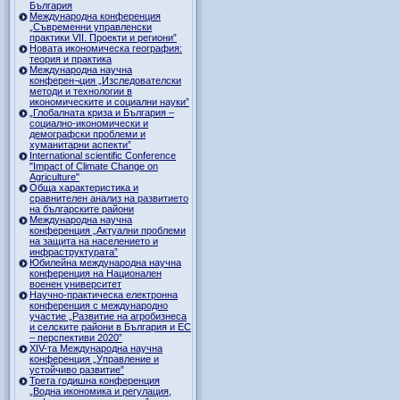
България
Международна конференция
„Съвременни управленски
практики VII. Проекти и региони”
Новата икономическа география:
теория и практика
Международна научна
конферен¬ция „Изследователски
методи и технологии в
икономическите и социални науки”
„Глобалната криза и България –
социално-икономически и
демографски проблеми и
хуманитарни аспекти”
International scientific Conference
"Impact of Climate Change on
Agriculture"
Обща характеристика и
сравнителен анализ на развитието
на българските райони
Международна научна
конференция „Актуални проблеми
на защита на населението и
инфраструктурата”
Юбилейна международна научна
конференция на Национален
военен университет
Научно-практическа електронна
конференция с международно
участие „Развитие на агробизнеса
и селските райони в България и ЕС
– перспективи 2020”
XIV-та Международна научна
конференция „Управление и
устойчиво развитие”
Трета годишна конференция
„Водна икономика и регулация,