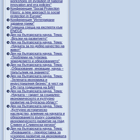
workshops on evolution of national
innovation and era policies"
Конференция "Social Protection
Floors: a new approach to social
protection in Europe"
Конференция "Интегрирани
здравни грижи"
Годишна среща на експерти към
ENEGE
Ден на българската наука. Тема:
„Връзки на развитието”
Ден на българската наука. Тема:
„Науката за по-добро качество на
живот”
Ден на българската наука. Тема:
„Проблеми на туризма,
земеделието и образованието”
Ден на българската наука. Тема:
„Образование, иновации, наука –
триъгълник на знанието”
Ден на българската наука. Тема:
„Зелената икономика и
индустриалния бизнес” в чест на
145-тата годишнина на БАН
Ден на българската наука. Тема:
„Науката – гарант за социално-
икономическото и културно
развитие на Бургаска област”
Ден на българската наука. Тема:
„Културно историческо
наследство, влияние на науката и
образованието върху социално-
икономическото развитие на град
Сливен и Сливенски регион“
Ден на българската наука. Тема:
„Иновациите – предпоставка за
ускорено развитие на икономиката
в Пловдивския регион“