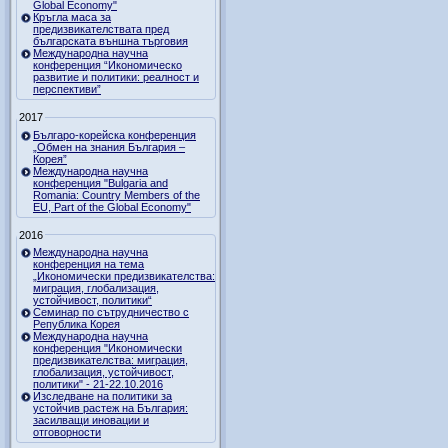
Global Economy"
Кръгла маса за
предизвикателствата пред
българската външна търговия
Международна научна
конференция “Икономическо
развитие и политики: реалност и
перспективи”
2017
Българо-корейска конференция
„Обмен на знания България –
Корея”
Международна научна
конференция "Bulgaria and
Romania: Country Members of the
EU, Part of the Global Economy"
2016
Международна научна
конференция на тема
„Икономически предизвикателства:
миграция, глобализация,
устойчивост, политики“
Семинар по сътрудничество с
Република Корея
Международна научна
конференция "Икономически
предизвикателства: миграция,
глобализация, устойчивост,
политики" - 21-22.10.2016
Изследване на политики за
устойчив растеж на България:
засилващи иновации и
отговорности