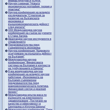
инфраструктури и услуги”
Научен семинар “Новата
икономическа география: теория и
практика”
Научна конференция на младите
изследователи “Стратегия за
развитие на българската
икономика и
външноикономическата дейност
след кризата”
ХХII Международна научна
конференция на съюза на учените
в Стара Загора,
Авангардни научни инструменти в
управлението
Предизвикателства пред
съвременната икономика
Научна конференция ”Кадровото
осигуряване на външната дейност
на България”
Международна научна
конференция “Финансовата
система на България в контекста
на турбуленциите в Европа”
8-ма международна научна
конференция на младите научни
работници „Икономиката на
България-съвременни
предизвикателства пред
макроикономическата политика,
финансовия сектор и реалния
бизнес”
Международна кръгла маса по
въпросите на електронното
здравеопазване „Постигане на
качество и ефективност в
Централна и Източна Европа“
Международна конференция „Пари