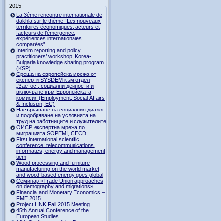
2015
La 3éme rencontre internationale de
dakhla sur le thème “Les nouveaux
territoires économiques; acteurs et
facteurs de l’émergence;
expériences internationales
comparées”
Interim reporting and policy
practitioners’ workshop, Korea-
Bulgaria knowledge sharing program
(KSP)
Среща на европейска мрежа от
експерти SYSDEM към отдел
„Заетост, социални дейности и
включване към Европейската
комисия (Employment, Social Affairs
& Inclusion, ЕС)
Насърчаване на социалния диалог
и подобряване на условията на
труд на работниците и служителите
ОИСР, експертна мрежа по
миграцията SOPEMI, OECD
First international scientific
conference: telecommunications,
informatics, energy and management
tiem
Wood processing and furniture
manufacturing on the world market
and wood-based energy goes global
Семинар «Trade Union approaches
on demography and migrations»
Financial and Monetary Economics –
FME 2015
Project LINK Fall 2015 Meeting
45th Annual Conference of the
European Studies