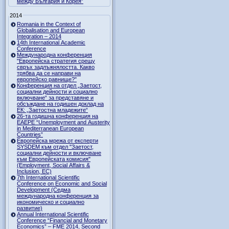
между България и Корея”
2014
Romania in the Context of
Globalisation and European
Integration – 2014
14th International Academic
Conference
Международна конференция
"Европейска стратегия срещу
свръх задлъжнялостта. Какво
трябва да се направи на
европейско равнище?"
Конференция на отдел „Заетост,
социални дейности и социално
включване“ за представяне и
обсъждане на годишен доклад на
ЕК: „Заетостна младежите“
26-та годишна конференция на
EAEPE “Unemployment and Austerity
in Mediterranean European
Countries”
Eвропейска мрежа от експерти
SYSDEM към отдел "Заетост,
социални дейности и включване
към Европейската комисия"
(Employment, Social Affairs &
Inclusion, ЕС)
7th International Scientific
Conference on Economic and Social
Development (Седма
международна конференция за
икономическо и социално
развитие)
Annual International Scientific
Conference “Financial and Monetary
Economics” – FME 2014, Second