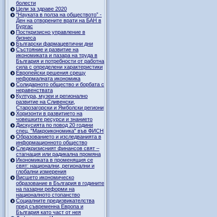
болести
Цели за здраве 2020
"Науката в полза на обществото” -
Ден на отворените врати на БАН в
Бургас
Посткризисно управление в
бизнеса
Български фармацевтични дни
Състояние и развитие на
икономиката и пазара на труда в
България и потребности от работна
сила с определени характеристики
Европейски решения срещу
неформалната икономика
Солидарното общество и борбата с
неравенствата
Култура, музеи и регионално
развитие на Сливенски,
Старозагорски и Ямболски региони
Хоризонти в развитието на
човешките ресурси и знанието
Дискусията по повод 20 години
спец. "Макроикономика" във ФИСН
Образованието и изследванията в
информационното общество
Следкризисният финансов свят –
стагнация или радикална промяна
Икономиката в променящия се
свят: национални, регионални и
глобални измерения
Висшето икономическо
образование в България в годините
на пазарни реформи на
националното стопанство
Социалните предизвикателства
пред съвременна Европа и
България като част от нея