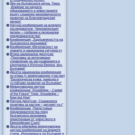
Ден на българската наука. Тема:
„Влияние на науката,
образованието и инвестициите
върху социално-икономическото
развитие на Благоевградския
регион“
Научна конференция на младите
изследователи „Черноморският
регион – глобални и регионални
предизвикателства“
Конференция „Задлъжнялостта на
българската икономика”
Конференция «Безопасност на
храните и национална сигурност»
Втора национална дискусия:
„Програма за интегрирано
управление на засушаванията в
Централна и Източна Европа, вкл.
България”
Десета национална конференция
по етика (с международно участие)
“Екологическа етика, природа и
устойчиво развитие на България”
Международна научна
конференция „Knowledge – Capital
of the Future” Topic: Knowledge –
Now but How”
Научна дискусия „Социалната
политика за растеж – десният път”
Конференция „Предстоящи
предизвикателства пред
българската икономика,
произтичащи от членството в
Европейския Съюз”
Десета юбилейна международна
научна конференция на младите
учени „Икономиката на България и