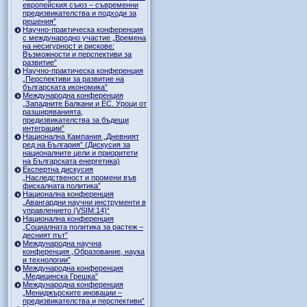
европейския съюз – съвременни
предизвикателства и подходи за
решения”
Научно-практическа конференция
с международно участие „Времена
на несигурност и рискове:
Възможности и перспективи за
развитие”
Научно-практическа конференция
„Перспективи за развитие на
българската икономика”
Международна конференция
„Западните Балкани и ЕС. Уроци от
разширяванията,
предизвикателства за бъдещи
интеграции”
Национална Кампания „Дневният
ред на България” (Дискусия за
националните цели и приоритети
на Българската енергетика)
Експертна дискусия
„Наследственост и промени във
фискалната политика”
Национална конференция
„Авангардни научни инструменти в
управлението (VSIM:14)“
Национална конференция
„Социалната политика за растеж –
десният път”
Международна научна
конференция „Образование, наука
и технологии”
Международна конференция
„Медицинска Грешка”
Международна конференция
„Мениджърските иновации –
предизвикателства и перспективи”