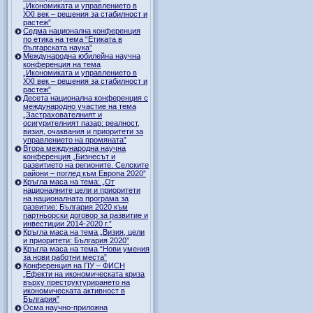
„Икономиката и управлението в
ХХI век – решения за стабилност и
растеж”
Седма национална конференция
по етика на тема “Етиката в
българската наука”
Международна юбилейна научна
конференция на тема
„Икономиката и управлението в
ХХI век – решения за стабилност и
растеж”
Десета национална конференция с
международно участие на тема
„Застрахователният и
осигурителният пазар: реалност,
визия, очаквания и приоритети за
управлението на промяната”
Втора международна научна
конференция „Бизнесът и
развитието на регионите. Селските
райони – поглед към Европа 2020”
Кръгла маса на тема: „От
националните цели и приоритети
на националната програма за
развитие: България 2020 към
партньорски договор за развитие и
инвестиции 2014-2020 г.”
Кръгла маса на тема „Визия, цели
и приоритети: България 2020”
Кръгла маса на тема “Нови умения
за нови работни места”
Конференция на ПУ – ФИСН
„Ефекти на икономическата криза
върху преструктурирането на
икономическата активност в
България”
Осма научно-приложна