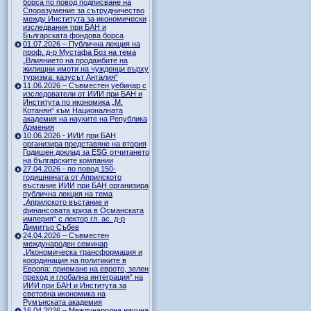
борса по повод подписване на
Споразумение за сътрудничество
между Института за икономически
изследвания при БАН и
Българската фондова борса
01.07.2026 – Публична лекция на
проф. д-р Мустафа Боз на тема
„Влиянието на продажбите на
жилищни имоти на чужденци върху
туризма: казусът Анталия“
11.06.2026 – Съвместен уебинар с
изследователи от ИИИ при БАН и
Института по икономика „М.
Котанян“ към Националната
академия на науките на Република
Армения
10.06.2026 - ИИИ при БАН
организира представяне на втория
Годишен доклад за ESG отчитането
на българските компании
27.04.2026 - по повод 150-
годишнината от Априлското
въстание ИИИ при БАН организира
публична лекция на тема
„Априлското въстание и
финансовата криза в Османската
империя“ с лектор гл. ас. д-р
Димитър Събев
24.04.2026 – Съвместен
международен семинар
„Икономическа трансформация и
координация на политиките в
Европа: приемане на еврото, зелен
преход и глобална интеграция“ на
ИИИ при БАН и Института за
световна икономика на
Румънската академия
16.04.2026 – Международна научна