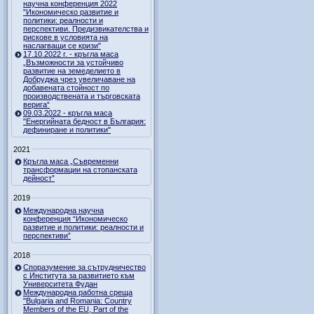
научна конференция 2022
"Икономическо развитие и
политики: реалности и
перспективи. Предизвикателства и
рискове в условията на
наслагващи се кризи"
17.10.2022 г. - кръгла маса
„Възможности за устойчиво
развитие на земеделието в
Добруджа чрез увеличаване на
добавената стойност по
производствената и търговската
верига“
09.03.2022 - кръгла маса
"Енергийната бедност в България:
дефиниране и политики"
2021
Кръгла маса „Съвременни
трансформации на стопанската
дейност”
2019
Международна научна
конференция “Икономическо
развитие и политики: реалности и
перспективи”
2018
Споразумение за сътрудничество
с Института за развитието към
Университета Фудан
Международна работна среща
"Bulgaria and Romania: Country
Members of the EU, Part of the