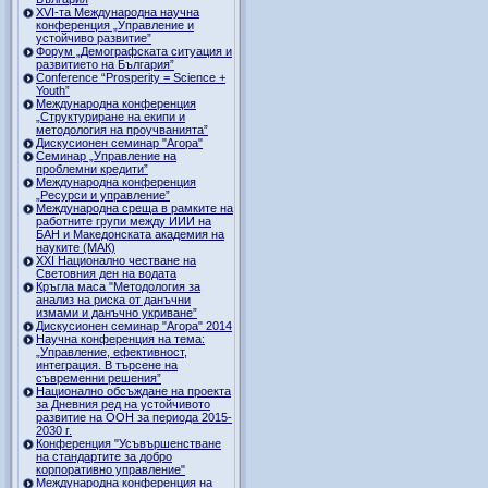
ХVI-та Международна научна
конференция „Управление и
устойчиво развитие”
Форум „Демографската ситуация и
развитието на България”
Conference “Prosperity = Science +
Youth”
Международна конференция
„Структуриране на екипи и
методология на проучванията”
Дискусионен семинар "Агора"
Семинар „Управление на
проблемни кредити”
Международна конференция
„Ресурси и управление”
Международна среща в рамките на
работните групи между ИИИ на
БАН и Македонската академия на
науките (МАК)
XXI Национално честване на
Световния ден на водата
Кръгла маса "Методология за
анализ на риска от данъчни
измами и данъчно укриване”
Дискусионен семинар "Агора" 2014
Научна конференция на тема:
„Управление, ефективност,
интеграция. В търсене на
съвременни решения”
Национално обсъждане на проекта
за Дневния ред на устойчивото
развитие на ООН за периода 2015-
2030 г.
Конференция "Усъвършенстване
на стандартите за добро
корпоративно управление"
Международна конференция на