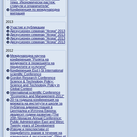
тема „Икономически растеж:
стимули и ограничители”
Конференция по международна
миграция
2013
Участие и публикации
Дискусионен семинар "Агора" 2013
Дискусионен семинар "Агора" 2013
Дискусионен семинар "Агора" 2013
Дискусионен семинар "Агора" 2013
2012
Международна научна
конференция “Ролята на
медиумите в промоцията на
продуктите и услугите"
Конференция Esd I-St International
scientific Conference
Gordon Research Сonference
Science & Technology Policy:
Science and Technology Policy in
Global Context
International scientific Conference
“Economics and Management-2012”
20-та годишна конференция на
мрежата на институти и школи за
публична администрация в
Централна и Източна Европа:
двадесет години развитие (The
20th Nispacee Annual Conference:
Public Administration East and West:
Twenty years of Development
Изводи и перспективи от
придобитото знание в течение на
изминалите 4 десетилетия” (Bilan et