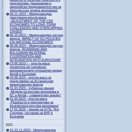
перспективи. Национални и
европейски предизвикателства на
прехода към зелена икономика"
09.11.2023 – Международна
тристранна кръгла маса
„ADJUSTMENT OF THE CEE
ECONOMIES TO LONG-TERM
CHALLENGES AND OVERLAPPING
CRISES“
06.10.2023 – Международен научен
форум „IMPACT OF EU POLICIES
ON NATIONAL ECONOMIES“
30.06.2023 – Международен научен
форум „ROMANIAN AND
BULGARIAN BILATERAL
COOPERATION AND
INTEGRATION INTO EUROZONE“
23.06.2023 г. - кръгла маса,
посветена на търговско-
икономическите отношения между
Китай и България
15.06.2023 - кръгла маса за
представяне на Астанинския
международен форум
31.03.2023 - публична лекция
„Модели на кръгова икономика в
ЕС и Китай – сравнителен анализ“
31.03.2023 - кръгла маса
„Реалности и перспективи за
българската кръгова икономика”
17.01.2023 - лекция на Н.Пр. Дун
Сяодзюн, посланик на КНР в
България
2022
21-22.11.2022 - Международна