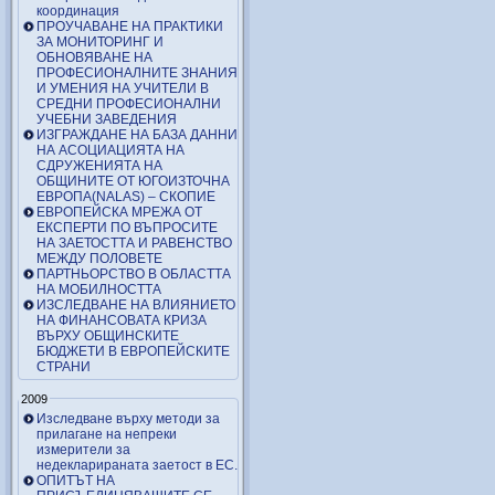
координация
ПРОУЧАВАНЕ НА ПРАКТИКИ
ЗА МОНИТОРИНГ И
ОБНОВЯВАНЕ НА
ПРОФЕСИОНАЛНИТЕ ЗНАНИЯ
И УМЕНИЯ НА УЧИТЕЛИ В
СРЕДНИ ПРОФЕСИОНАЛНИ
УЧЕБНИ ЗАВЕДЕНИЯ
ИЗГРАЖДАНЕ НА БАЗА ДАННИ
НА АСОЦИАЦИЯТА НА
СДРУЖЕНИЯТА НА
ОБЩИНИТЕ ОТ ЮГОИЗТОЧНА
ЕВРОПА(NALAS) – СКОПИЕ
ЕВРОПЕЙСКА МРЕЖА ОТ
ЕКСПЕРТИ ПО ВЪПРОСИТЕ
НА ЗАЕТОСТТА И РАВЕНСТВО
МЕЖДУ ПОЛОВЕТЕ
ПАРТНЬОРСТВО В ОБЛАСТТА
НА МОБИЛНОСТТА
ИЗСЛЕДВАНЕ НА ВЛИЯНИЕТО
НА ФИНАНСОВАТА КРИЗА
ВЪРХУ ОБЩИНСКИТЕ
БЮДЖЕТИ В ЕВРОПЕЙСКИТЕ
СТРАНИ
2009
Изследване върху методи за
прилагане на непреки
измерители за
недекларираната заетост в ЕС.
ОПИТЪТ НА