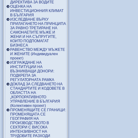
ДИРЕКТИВА ЗА ВОДИТЕ
ОЦЕНКА НА
ИНВЕСТИЦИОННИЯ КЛИМАТ
В БЪЛГАРИЯ
ИЗСЛЕДВАНЕ ВЪРХУ
ПРИЛАГАНЕТО НА ПРИНЦИПА
ЗА РАВНО ТРЕТИРАНЕ НА
САМОНАЕТИТЕ МЪЖЕ И
ЖЕНИ И НА СЪПРУГИТЕ,
КОИТО ПОДПОМАГАТ
БИЗНЕСА
РАВЕНСТВО МЕЖДУ МЪЖЕТЕ
И ЖЕНИТЕ (Индивидуален
проект)
ИЗГРАЖДАНЕ НА
ИНСТИТУЦИИ НА
ВЪЗНИКВАЩИ ДОНОРИ:
ПОДКРЕПА ЗА
РЕГУЛАТОРНАТА РАМКА
ДОКЛАД ЗА СЛЕДВАНЕТО НА
СТАНДАРТИТЕ И КОДОВЕТЕ В
ОБЛАСТТА НА
„КОРПОРАТИВНОТО
УПРАВЛЕНИЕ В БЪЛГАРИЯ
(Колективен проект)
ПРОМЕНЯЩИТЕ СЕ ГРАНИЦИ:
ПРОМЕНЯЩАТА СЕ
ГЕОГРАФИЯ НА
ПРОИЗВОДСТВОТО В
СЕКТОРИ С ВИСОКА
ИНТЕНЗИВНОСТ НА
ТРУДОВИТЕ РАЗХОДИ