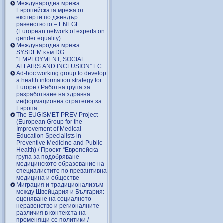
Международна мрежа:
Европейската мрежа от
експерти по джендър
равенството – ENEGE
(European network of experts on
gender equality)
Международна мрежа:
SYSDEM към DG
“EMPLOYMENT, SOCIAL
AFFAIRS AND INCLUSION” EC
Ad-hoc working group to develop
a health information strategy for
Europe / Работна група за
разработване на здравна
информационна стратегия за
Европа
The EUGISMET-PREV Project
(European Group for the
Improvement of Medical
Education Specialists in
Preventive Medicine and Public
Health) / Проект “Европейска
група за подобряване
медицинското образование на
специалистите по превантивна
медицина и обществе
Миграция и традиционализъм
между Швейцария и България:
оценяване на социалното
неравенство и регионалните
различия в контекста на
променящи се политики /