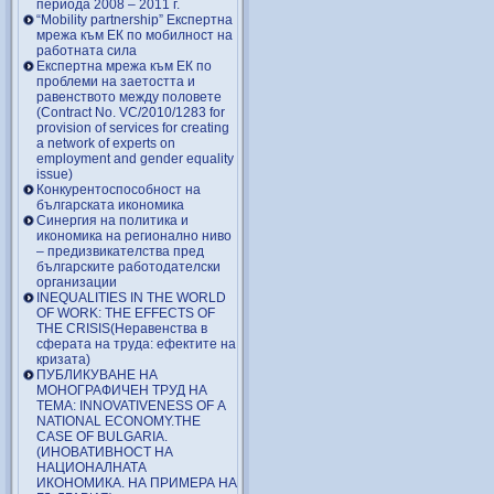
периода 2008 – 2011 г.
“Mobility partnership” Експертна
мрежа към ЕК по мобилност на
работната сила
Експертна мрежа към ЕК по
проблеми на заетостта и
равенството между половете
(Contract No. VC/2010/1283 for
provision of services for creating
a network of experts on
employment and gender equality
issue)
Конкурентоспособност на
българската икономика
Синергия на политика и
икономика на регионално ниво
– предизвикателства пред
българските работодателски
организации
INEQUALITIES IN THE WORLD
OF WORK: THE EFFECTS OF
THE CRISIS(Неравенства в
сферата на труда: ефектите на
кризата)
ПУБЛИКУВАНЕ НА
МОНОГРАФИЧЕН ТРУД НА
ТЕМА: INNOVATIVENESS OF A
NATIONAL ECONOMY.THE
CASE OF BULGARIA.
(ИНОВАТИВНОСТ НА
НАЦИОНАЛНАТА
ИКОНОМИКА. НА ПРИМЕРА НА