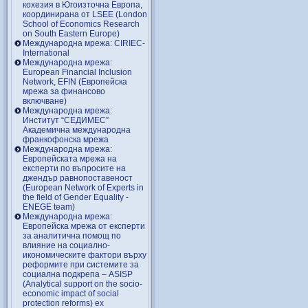
кохезия в Югоизточна Европа,
координирана от LSEE (London
School of Economics Research
on South Eastern Europe)
Международна мрежа: CIRIEC-
International
Международна мрежа:
European Financial Inclusion
Network, EFIN (Европейска
мрежа за финансово
включване)
Международна мрежа:
Институт “СЕДИМЕС”
Академична международна
франкофонска мрежа
Международна мрежа:
Европейската мрежа на
експерти по въпросите на
джендър равнопоставеност
(European Network of Experts in
the field of Gender Equality -
ENEGE team)
Международна мрежа:
Европейска мрежа от експерти
за аналитична помощ по
влияние на социално-
икономическите фактори върху
реформите при системите за
социална подкрепа – ASISP
(Analytical support on the socio-
economic impact of social
protection reforms) ex