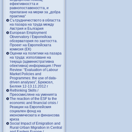
ефективността и
равнопоставеността, и
прилагане на мерки за „добра
практика“
Сътрудничеството в областта
на пазара на труда между
Австрия и България
European Employment
Obvervatory / Европейска
обсерватория по заетостта.
Проект на Европейската
комисия (ЕК)
Оценки на политики на пазара
на труда: използване на
текуща (административна
обективна) информация / Peer
Review: “Evaluation of Labour
Market Policies and
Programmes: the use of data-
driven analyses”, Брюксел,
Белгия 12-13.11.2012 г
Rethinking Skills /
Преосмисляне на уменията
Тhe reaction of the ESF to the
economic and financial crisis /
Реакции на Европейския
социален фонд на
икономическата и финансова
криза
Social Impact of Emigration and
Rural-Urban Migration in Central
and Eastern Europe /