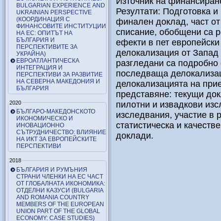
Източник на финансиран
BULGARIAN EXPERIENCE AND
Резултати: Подготовка и
UKRAINIAN PERSPECTIVE
(КООРДИНАЦИЯ С
финален доклад, част от
ФИНАНСОВИТЕ ИНСТИТУЦИИ
списание, обобщени са р
НА ЕС: ОПИТЪТ НА
БЪЛГАРИЯ И
ефекти в пет европейски
ПЕРСПЕКТИВИТЕ ЗА
делокализация от Запад 
УКРАЙНА)
ЕВРОАТЛАНТИЧЕСКА
разгледани са подробно 
ИНТЕГРАЦИЯ И
последваща делокализац
ПЕРСПЕКТИВИ ЗА РАЗВИТИЕ
НА СЕВЕРНА МАКЕДОНИЯ И
делокализацията на при
БЪЛГАРИЯ
представяне: текущи док
2020
пилотни и извадкови изс
БЪЛГАРО-МАКЕДОНСКОТО
изследвания, участие в 
ИКОНОМИЧЕСКО И
статистическа и качеств
ИНОВАЦИОННО
СЪТРУДНИЧЕСТВО: ВЛИЯНИЕ
доклади.
НА ИКТ ЗА ЕВРОПЕЙСКИТЕ
ПЕРСПЕКТИВИ
2018
БЪЛГАРИЯ И РУМЪНИЯ
СТРАНИ ЧЛЕНКИ НА ЕС ЧАСТ
ОТ ГЛОБАЛНАТА ИКОНОМИКА:
ОТДЕЛНИ КАЗУСИ (BULGARIA
AND ROMANIA COUNTRY
MEMBERS OF THE EUROPEAN
UNION PART OF THE GLOBAL
ECONOMY: CASE STUDIES)