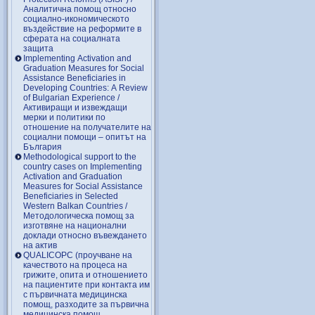
Аналитична помощ относно
социално-икономическото
въздействие на реформите в
сферата на социалната
защита
Implementing Activation and
Graduation Measures for Social
Assistance Beneficiaries in
Developing Countries: A Review
of Bulgarian Experience /
Активиращи и извеждащи
мерки и политики по
отношение на получателите на
социални помощи – опитът на
България
Methodological support to the
country cases on Implementing
Activation and Graduation
Measures for Social Assistance
Beneficiaries in Selected
Western Balkan Countries /
Методологическа помощ за
изготвяне на национални
доклади относно въвеждането
на актив
QUALICOPC (проучване на
качеството на процеса на
грижите, опита и отношението
на пациентите при контакта им
с първичната медицинска
помощ, разходите за първична
медицинска помощ,