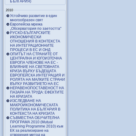
БЪЛГАРИЯ)
2010
Устойчиво развитие в един
многообразен свят
Европейска мрежа
„Обсерватория по заетостта"
РУСКО-БЪЛГАРСКИТЕ
ИКОНОМИЧЕСКИ
ОТНОШЕНИЯ В КОНТЕКСТА
НА ИНТЕГРАЦИОННИТЕ
ПРОЦЕСИ В ЕС И ОНД
ОПИТЪТ НА СТРАНИТЕ ОТ
ЦЕНТРАЛНА И ЮГОИЗТОЧНА
ЕВРОПА ЧЛЕНОВЕ НА ЕС -
ВЛИЯНИЕ НА СВЕТОВНАТА
КРИЗА ВЪРХУ БЪДЕЩАТА
ЕВРОПЕЙСКА ИНТЕГРАЦИЯ И
РОЛЯТА НА МАЛКИТЕ СТРАНИ
ВЪРХУ РАЗВИТИЕТО НА ЕС
НЕРАВЕНОПОСТАВЕНОСТ НА
ПАЗАРА НА ТРУДА: ЕФЕКТИТЕ
НА КРИЗАТА
ИЗСЛЕДВАНЕ НА
МАКРОИКОНОМИЧЕСКАТА
ПОЛИТИКА НА БЪЛГАРИЯ В
КОНТЕКСТА НА КРИЗАТА
СЪВМЕСТНА ОБУЧИТЕЛНА
ПРОГРАМА 2010 (Mutual
Learning Programme 2010) към
ЕК за реализиране на
отворения метод на