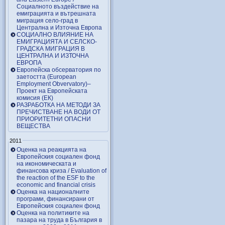
Социалното въздействие на
емиграцията и вътрешната
миграция село-град в
Централна и Източна Европа
СОЦИАЛНО ВЛИЯНИЕ НА
ЕМИГРАЦИЯТА И СЕЛСКО-
ГРАДСКА МИГРАЦИЯ В
ЦЕНТРАЛНА И ИЗТОЧНА
ЕВРОПА
Европейска обсерватория по
заетостта (European
Employment Obvervatory)–
Проект на Европейската
комисия (ЕК)
РАЗРАБОТКА НА МЕТОДИ ЗА
ПРЕЧИСТВАНЕ НА ВОДИ ОТ
ПРИОРИТЕТНИ ОПАСНИ
ВЕЩЕСТВА
2011
Оценка на реакцията на
Европейския социален фонд
на икономическата и
финансова криза / Evaluation of
the reaction of the ESF to the
economic and financial crisis
Оценка на националните
програми, финансирани от
Европейския социален фонд
Оценка на политиките на
пазара на труда в България в