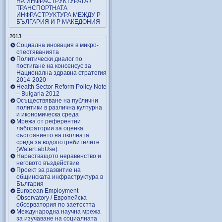
НА ИНФРАСТРУКТУРАТА /
ТРАНСПОРТНАТА
ИНФРАСТРУКТУРА МЕЖДУ Р
БЪЛГАРИЯ И Р МАКЕДОНИЯ
2013
Социална иновация в микро-
спестяванията
Политически диалог по
постигане на консенсус за
Национална здравна стратегия
2014-2020
Health Sector Reform Policy Note
– Bulgaria 2012
Осъществяване на публични
политики в различна културна
и икономическа среда
Мрежа от референтни
лаборатории за оценка
състоянието на околната
среда за водопотребителите
(WaterLabUse)
Нарастващото неравенство и
неговото въздействие
Проект за развитие на
общинската инфраструктура в
България
European Employment
Observatory / Европейска
обсерватория по заетостта
Международна научна мрежа
за изучаване на социалната