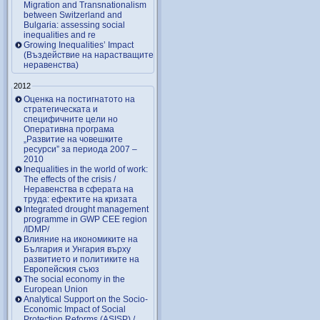
Migration and Transnationalism
between Switzerland and
Bulgaria: assessing social
inequalities and re
Growing Inequalities’ Impact
(Въздействие на нарастващите
неравенства)
2012
Оценка на постигнатото на
стратегическата и
специфичните цели но
Оперативна програма
„Развитие на човешките
ресурси” за периода 2007 –
2010
Inequalities in the world of work:
The effects of the crisis /
Неравенства в сферата на
труда: ефектите на кризата
Integrated drought management
programme in GWP CEE region
/IDMP/
Влияние на икономиките на
България и Унгария върху
развитието и политиките на
Европейския съюз
The social economy in the
European Union
Analytical Support on the Socio-
Economic Impact of Social
Protection Reforms (ASISP) /