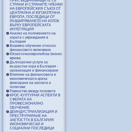
ПРИСЪЕДИНЯВАЩИТЕ СЕ
СТРАНИ И СТРАНИТЕ ЧЛЕНКИ
НА ЕВРОПЕЙСКИЯ СЪЮЗ ОТ
ЦЕНТРАЛНА И ЮГОИЗТОЧНА
ЕВРОПА, ПОСЛЕДИЦИ ОТ
РАЗШИРЯВАНЕТО НА ИЗТОК
ВЪРХУ ЕВРОПЕЙСКАТА
ИНТЕГРАЦИЯ
Анализ на положението на
хората с увреждания в
България
Взаимно обучение относно
финансовото включване
Югоизточноевропейска бизнес
мрежа
Дългосрочни услуги за
възрастни хора в България -
организация и финансиране
Влияние на финансовата и
икономическата криза:
фиксиране на заплати и
политики
Равенство между половете
КРОС-КУЛТУРНИ АСПЕКТИ В
СФЕРАТА НА
ПРОФЕСИОНАЛНО
ОБУЧЕНИЕ
ДЕИНДУСТРИАЛИЗАЦИЯ И
ПРЕСТРУРИРАНЕ НА
ЗАЕТОСТТА В БЪЛГАРИЯ:
ИКОНОМИЧЕСКИ И
СОЦИАЛНИ ПОСЛЕДИЦИ