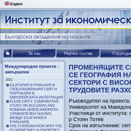
English
За нас
Научен състав
Структур
ПРОМЕНЯЩИТЕ С
Международни проекти -
завършени
СЕ ГЕОГРАФИЯ Н
2021
СЕКТОРИ С ВИСО
БЪЛГАРИЯ И РУМЪНИЯ В
ТРУДОВИТЕ РАЗХО
ГЛОБАЛИЗИРАНИЯ СВЯТ И
ПАРТНЬОРИ В
ЕВРОПЕЙСКАТА ИНТЕГРАЦИЯ
Ръководител на проекта:
FLEXICURITY: COMPARATIVE
STUDY ON BULGARIA AND
Университет на Македон
ROMANIA (ФЛЕКСИКЮРИТИ.
Участници от института: с
СРАВНИТЕЛЕН АНАЛИЗ
МЕЖДУ БЪЛГАРИЯ И
р Стоян Тотев
РУМЪНИЯ)
Срок на изпълнение: септ
THE COORDINATION WITH THE
EU MONETARY AUTHORITIES: