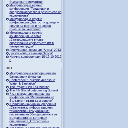
българската индустрия
Международна научна
конференция “Тенденции и
предизвикателства в развитието на
икономиката”
Международна научна
конференция „Заетост и доходи –
диалог за растеж и по-добро
бъдеще за България”
Международна научна
конференция на тема
„Завършващите висше
образование и участието им в
пазара на труда”
Дискусионен семинар "Агора" 2013
Дискусионен семинар "Агора"
Научна конференция 18-19.10.2012
г.
2011
Международна конференция по
банкиране и финанси
Conference “Equitable Access to
Water & Sanitation”
The Project Link Fall Meeting
The 4th Global outsourcing Summit
7-ма международна научна
конференция “Икономиката на
България - пътят към еврото”
Юбилейна научна конференция
„Статистика, информационни
технологии и комуникации”,
посветена на 60-годишнината от
създаването на катедра и
специалност „Статистика и
иконометрия”
Академична конференция на тема