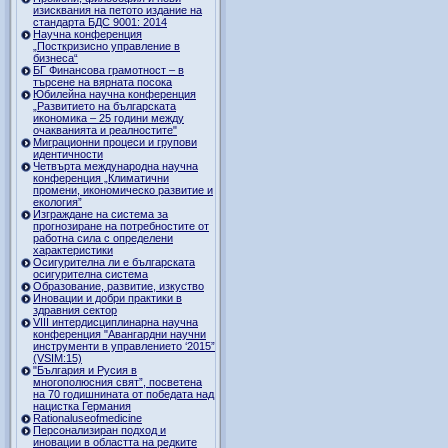
изисквания на петото издание на
стандарта БДС 9001: 2014
Научна конференция
„Посткризисно управление в
бизнеса“
БГ Финансова грамотност – в
търсене на вярната посока
Юбилейна научна конференция
„Развитието на българската
икономика – 25 години между
очакванията и реалностите"
Миграционни процеси и групови
идентичности
Четвърта международна научна
конференция „Климатични
промени, икономическо развитие и
екология”
Изграждане на система за
прогнозиране на потребностите от
работна сила с определени
характеристики
Осигурителна ли е българската
осигурителна система
Образование, развитие, изкуство
Иновации и добри практики в
здравния сектор
VIII интердисциплинарна научна
конференция "Авангардни научни
инструменти в управлението ‘2015”
(VSIM:15)
"България и Русия в
многополюсния свят”, посветена
на 70 годишнината от победата над
нацистка Германия
Rationaluseofmedicine
Персонализиран подход и
иновации в областта на редките