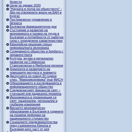
болести
Цели за здраве 2020
"Науката в полза на обществото” -
Ден на отворените врати на БАН в
Бургас
Посткризисно управление в
бизнеса
Български фармацевтични дни
Състояние и развитие на
икономиката и пазара на труда в
България и потребности от работна
сила с определени характеристики
Европейски решения срещу
неформалната икономика
Солидарното общество и борбата с
неравенствата
Култура, музеи и регионално
развитие на Сливенски,
Старозагорски и Ямболски региони
Хоризонти в развитието на
човешките ресурси и знанието
Дискусията по повод 20 години
спец. "Макроикономика" във ФИСН
Образованието и изследванията в
информационното общество
Следкризисният финансов свят –
стагнация или радикална промяна
Икономиката в променящия се
свят: национални, регионални и
глобални измерения
Висшето икономическо
образование в България в годините
на пазарни реформи на
националното стопанство
Социалните предизвикателства
пред съвременна Европа и
България като част от нея