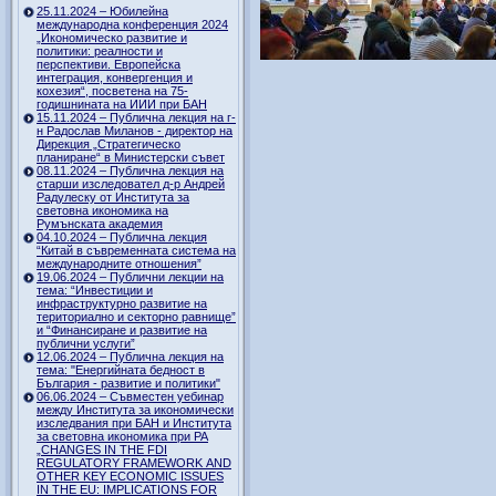
25.11.2024 – Юбилейна
международна конференция 2024
„Икономическо развитие и
политики: реалности и
перспективи. Европейска
интеграция, конвергенция и
кохезия“, посветена на 75-
годишнината на ИИИ при БАН
15.11.2024 – Публична лекция на г-
н Радослав Миланов - директор на
Дирекция „Стратегическо
планиране“ в Министерски съвет
08.11.2024 – Публична лекция на
старши изследовател д-р Андрей
Радулеску от Института за
световна икономика на
Румънската академия
04.10.2024 – Публична лекция
“Китай в съвременната система на
международните отношения”
19.06.2024 – Публични лекции на
тема: “Инвестиции и
инфраструктурно развитие на
териториално и секторно равнище”
и “Финансиране и развитие на
публични услуги”
12.06.2024 – Публична лекция на
тема: "Енергийната бедност в
България - развитие и политики"
06.06.2024 – Съвместен уебинар
между Института за икономически
изследвания при БАН и Института
за световна икономика при РА
„CHANGES IN THE FDI
REGULATORY FRAMEWORK AND
OTHER KEY ECONOMIC ISSUES
IN THE EU: IMPLICATIONS FOR