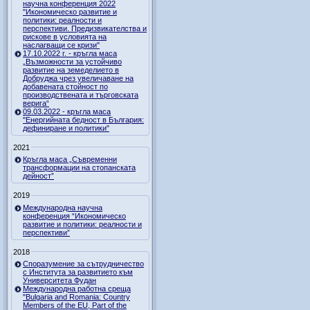
научна конференция 2022
"Икономическо развитие и
политики: реалности и
перспективи. Предизвикателства и
рискове в условията на
наслагващи се кризи"
17.10.2022 г. - кръгла маса
„Възможности за устойчиво
развитие на земеделието в
Добруджа чрез увеличаване на
добавената стойност по
производствената и търговската
верига“
09.03.2022 - кръгла маса
"Енергийната бедност в България:
дефиниране и политики"
2021
Кръгла маса „Съвременни
трансформации на стопанската
дейност”
2019
Международна научна
конференция “Икономическо
развитие и политики: реалности и
перспективи”
2018
Споразумение за сътрудничество
с Института за развитието към
Университета Фудан
Международна работна среща
"Bulgaria and Romania: Country
Members of the EU, Part of the