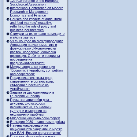
12th Conference of the European
Sociological Association
International Conference on Modern
Research in Management,
Economics and Finance
Causes and impacts of agricultural
and food markets’ instability:
rethinking the role of policy and
business perspectives
Стимули за включване на младите
майки в заетост
59-ти конгрес на Международната
Асоциация на икономистите с
френски език „Икономически
растеж, население, социална
протекция: Събития и теории за
посрещане на
предизвикателствата”
Международна конференция
“Economic integrations, competition
and cooperation”
Предизвикателствата пред
съвременните организации,
свързани с постигане на
устойчивост
Защита от дискриминация в
България и Европа
Грижа за нашия общ дом –
духовни, философски,
икономически, социални и
културни измерения на
екологичния проблем
Младежки икономически форум
България 2030 – започваме дебата
Научна конференция на
националната академична мрежа
към БАН „Връзки на развитието"
Промени, философия и нови