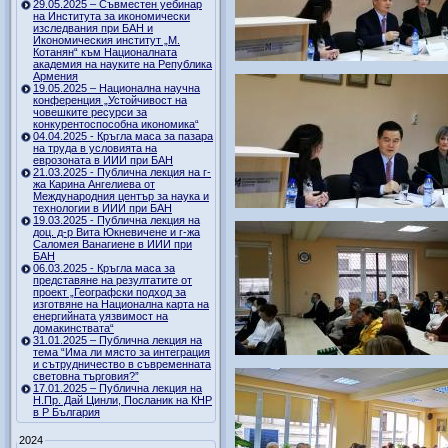
29.05.2025 – Съвместен уебинар
на Института за икономически
изследвания при БАН и
Икономическия институт „М.
Котанян“ към Националната
академия на науките на Република
Армения
19.05.2025 – Национална научна
конференция „Устойчивост на
човешките ресурси за
конкурентоспособна икономика“
04.04.2025 - Кръгла маса за пазара
на труда в условията на
еврозоната в ИИИ при БАН
21.03.2025 - Публична лекция на г-
жа Карина Ангелиева от
Международния център за наука и
технологии в ИИИ при БАН
19.03.2025 - Публична лекция на
доц. д-р Вита Юкневичене и г-жа
Саломея Ванагиене в ИИИ при
БАН
06.03.2025 - Кръгла маса за
представяне на резултатите от
проект „Географски подход за
изготвяне на Национална карта на
енергийната уязвимост на
домакинствата“
31.01.2025 – Публична лекция на
тема “Има ли място за интеграция
и сътрудничество в съвременната
световна търговия?”
17.01.2025 – Публична лекция на
Н.Пр. Дай Цинли, Посланик на КНР
в Р България
2024