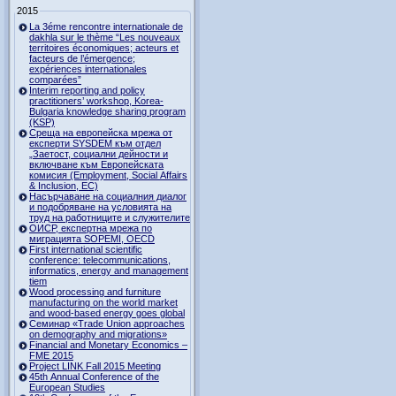
2015
La 3éme rencontre internationale de
dakhla sur le thème “Les nouveaux
territoires économiques; acteurs et
facteurs de l’émergence;
expériences internationales
comparées”
Interim reporting and policy
practitioners’ workshop, Korea-
Bulgaria knowledge sharing program
(KSP)
Среща на европейска мрежа от
експерти SYSDEM към отдел
„Заетост, социални дейности и
включване към Европейската
комисия (Employment, Social Affairs
& Inclusion, ЕС)
Насърчаване на социалния диалог
и подобряване на условията на
труд на работниците и служителите
ОИСР, експертна мрежа по
миграцията SOPEMI, OECD
First international scientific
conference: telecommunications,
informatics, energy and management
tiem
Wood processing and furniture
manufacturing on the world market
and wood-based energy goes global
Семинар «Trade Union approaches
on demography and migrations»
Financial and Monetary Economics –
FME 2015
Project LINK Fall 2015 Meeting
45th Annual Conference of the
European Studies