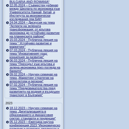
BULGARIA AND ROMANIA“
22.05.2024 – Съвместен уебинар
между Школата по икономика към
Университета Нанкай, Китай, и
Института за икономически
изследвания при БАН
24.04.2024 – Дискусия на тема
"Аспекти на зелената
трансформация: от кръгова
икономика до устойчиво развитие
на планинските райони"
15.03.2024 - Публична лекция на
тема “ Устойчиво развитие и
маркетинг”
07.03.2024 - Публична лекция на
тема “Иновативният град:
концепция за развитие”
06.03.2024 - Публична лекция на
тема “Преходът към кръгова и
зелена икономика през погледа на
банките”
09.02.2024 – Научен семинар на
тема „Маркетинг стратегии на
агросектори и региони“
07.02.2024 - Публична лекция на
тема “Предизвикателства пред
развитието на водния и въздушен
транспорт в България”
2023
18.12.2023 – Научен семинар на
тема „Дигитализацията в
образованието и финансовия
сектор: стандарти и тенденции“
05.12.2023 – Ежегодна научна
конференция 2023 "Икономическо
развитие и политики: реалности и