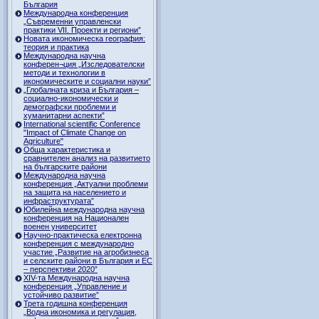
България
Международна конференция
„Съвременни управленски
практики VII. Проекти и региони”
Новата икономическа география:
теория и практика
Международна научна
конферен¬ция „Изследователски
методи и технологии в
икономическите и социални науки”
„Глобалната криза и България –
социално-икономически и
демографски проблеми и
хуманитарни аспекти”
International scientific Conference
"Impact of Climate Change on
Agriculture"
Обща характеристика и
сравнителен анализ на развитието
на българските райони
Международна научна
конференция „Актуални проблеми
на защита на населението и
инфраструктурата”
Юбилейна международна научна
конференция на Национален
военен университет
Научно-практическа електронна
конференция с международно
участие „Развитие на агробизнеса
и селските райони в България и ЕС
– перспективи 2020”
XIV-та Международна научна
конференция „Управление и
устойчиво развитие”
Трета годишна конференция
„Водна икономика и регулация,