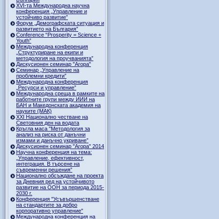
ХVI-та Международна научна
конференция „Управление и
устойчиво развитие”
Форум „Демографската ситуация и
развитието на България”
Conference “Prosperity = Science +
Youth”
Международна конференция
„Структуриране на екипи и
методология на проучванията”
Дискусионен семинар "Агора"
Семинар „Управление на
проблемни кредити”
Международна конференция
„Ресурси и управление”
Международна среща в рамките на
работните групи между ИИИ на
БАН и Македонската академия на
науките (МАК)
XXI Национално честване на
Световния ден на водата
Кръгла маса "Методология за
анализ на риска от данъчни
измами и данъчно укриване”
Дискусионен семинар "Агора" 2014
Научна конференция на тема:
„Управление, ефективност,
интеграция. В търсене на
съвременни решения”
Национално обсъждане на проекта
за Дневния ред на устойчивото
развитие на ООН за периода 2015-
2030 г.
Конференция "Усъвършенстване
на стандартите за добро
корпоративно управление"
Международна конференция на