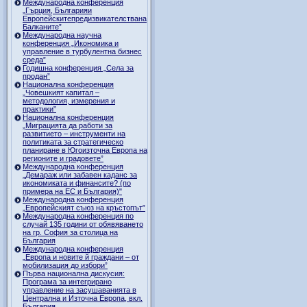
Международна конференция
„Гърция, Българияи
Европейскитепредизвикателствана
Балканите”
Международна научна
конференция „Икономика и
управление в турбулентна бизнес
среда”
Годишна конференция „Селa за
продан”
Национална конференция
„Човешкият капитал –
методология, измерения и
практики”
Национална конференция
„Миграцията да работи за
развитието – инструменти на
политиката за стратегическо
планиране в Югоизточна Европа на
регионите и градовете”
Международна конференция
„Демараж или забавен каданс за
икономиката и финансите? (по
примера на ЕС и България)"
Международна конференция
„Европейският съюз на кръстопът”
Международна конференция по
случай 135 години от обявяването
на гр. София за столица на
България
Международна конференция
„Европа и новите й граждани – от
мобилизация до избори”
Първа национална дискусия:
Програма за интегрирано
управление на засушаванията в
Централна и Източна Европа, вкл.
България