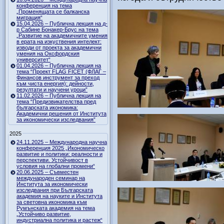
конференция на тема
„Променящата се балканска
миграция“
15.04.2026 – Публична лекция на д-
р Сабине Бонакер-Брус на тема
„Развитие на академичните умения
в ерата на изкуствения интелект:
изводи от проекта за академични
умения на Оксфордския
университет“
01.04.2026 – Публична лекция на
тема “Проект FLAG FICET (ФЛАГ –
Финансов инструмент за преход
към чиста енергия): дейности,
резултати и научени уроци”
11.02.2026 – Публична лекция на
тема “Предизвикателства пред
българската икономика:
Академични решения от Института
за икономически изследвания”
2025
24.11.2025 – Международна научна
конференция 2025 „Икономическо
развитие и политики: реалности и
перспективи. Устойчивост в
условия на глобални промени“
20.06.2025 – Съвместен
международен семинар на
Института за икономически
изследвания при Българската
академия на науките и Института
за световна икономика към
Румънската академия на тема
„Устойчиво развитие,
индустриална политика и растеж“