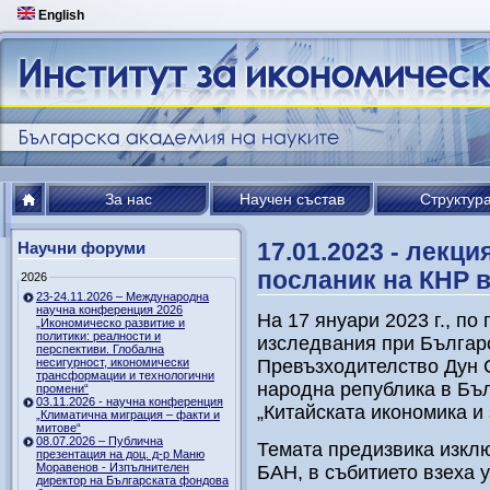
English
За нас
Научен състав
Структур
17.01.2023 - лекци
Научни форуми
посланик на КНР 
2026
23-24.11.2026 – Международна
научна конференция 2026
На 17 януари 2023 г., по
„Икономическо развитие и
политики: реалности и
изследвания при Българ
перспективи. Глобална
несигурност, икономически
Превъзходителство Дун 
трансформации и технологични
народна република в Бъл
промени“
03.11.2026 - научна конференция
„Китайската икономика и
„Климатична миграция – факти и
митове“
08.07.2026 – Публична
Темата предизвика изклю
презентация на доц. д-р Маню
Моравенов - Изпълнителен
БАН, в събитието взеха 
директор на Българската фондова