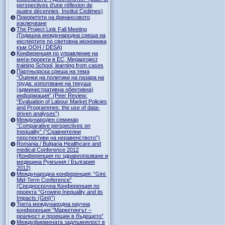
perspectives d’une réflexion de
quatre décennies, Institut Cedimes)
Приоритети на финансовото
изключване
The Project Link Fall Meeting
(Годишна международна среща на
експертите по световна икономика
към ООН / DESA)
Конференция по управление на
мега-проекти в ЕС, Megaproject
training School, learning from cases
Партньорска среща на тема
“Оценки на политики на пазара на
труда: използване на текуща
(административна обективна)
информация” (Peer Review:
“Evaluation of Labour Market Policies
and Programmes: the use of data-
driven analyses”)
Международен семинар
“Comparative perspectives on
Inequality” (“Сравнителни
перспективи на неравенството”)
Romania / Bulgaria Healthcare and
medical Conference 2012
(Конференция по здравеопазване и
медицина Румъния / България
2012)
Международна конференция: “Gini:
Mid-Term Conference”
(Средносрочна Конференция по
проекта “Growing Inequality and its
Impacts (Gini)”)
Трета международна научна
конференция “Маркетингът –
реалност и проекции в бъдещето”
Междуфирмената задлъжнялост в