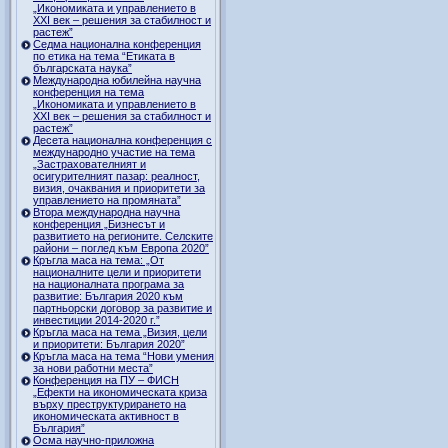
„Икономиката и управлението в
ХХI век – решения за стабилност и
растеж”
Седма национална конференция
по етика на тема “Етиката в
българската наука”
Международна юбилейна научна
конференция на тема
„Икономиката и управлението в
ХХI век – решения за стабилност и
растеж”
Десета национална конференция с
международно участие на тема
„Застрахователният и
осигурителният пазар: реалност,
визия, очаквания и приоритети за
управлението на промяната”
Втора международна научна
конференция „Бизнесът и
развитието на регионите. Селските
райони – поглед към Европа 2020”
Кръгла маса на тема: „От
националните цели и приоритети
на националната програма за
развитие: България 2020 към
партньорски договор за развитие и
инвестиции 2014-2020 г.”
Кръгла маса на тема „Визия, цели
и приоритети: България 2020”
Кръгла маса на тема “Нови умения
за нови работни места”
Конференция на ПУ – ФИСН
„Ефекти на икономическата криза
върху преструктурирането на
икономическата активност в
България”
Осма научно-приложна