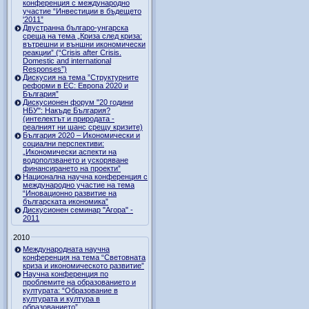
конференция с международно
участие “Инвестиции в бъдещето
'2011”
Двустранна българо-унгарска
среща на тема „Криза след криза:
вътрешни и външни икономически
реакции” (“Crisis after Crisis.
Domestic and international
Responses”)
Дискусия на тема ”Структурните
реформи в ЕС: Европа 2020 и
България”
Дискусионен форум "20 години
НБУ": Накъде България?
(интелектът и природата -
реалният ни шанс срещу кризите)
България 2020 – Икономически и
социални перспективи:
„Икономически аспекти на
водоползването и ускоряване
финансирането на проекти”
Национална научна конференция с
международно участие на тема
“Иновационно развитие на
българската икономика”
Дискусионен семинар "Агора" -
2011
2010
Международната научна
конференция на тема “Световната
криза и икономическото развитие”
Научна конференция по
проблемите на образованието и
културата: “Образование в
културата и култура в
образованието”