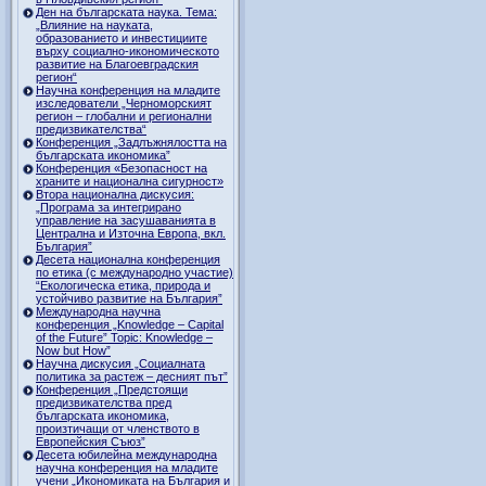
Ден на българската наука. Тема:
„Влияние на науката,
образованието и инвестициите
върху социално-икономическото
развитие на Благоевградския
регион“
Научна конференция на младите
изследователи „Черноморският
регион – глобални и регионални
предизвикателства“
Конференция „Задлъжнялостта на
българската икономика”
Конференция «Безопасност на
храните и национална сигурност»
Втора национална дискусия:
„Програма за интегрирано
управление на засушаванията в
Централна и Източна Европа, вкл.
България”
Десета национална конференция
по етика (с международно участие)
“Екологическа етика, природа и
устойчиво развитие на България”
Международна научна
конференция „Knowledge – Capital
of the Future” Topic: Knowledge –
Now but How”
Научна дискусия „Социалната
политика за растеж – десният път”
Конференция „Предстоящи
предизвикателства пред
българската икономика,
произтичащи от членството в
Европейския Съюз”
Десета юбилейна международна
научна конференция на младите
учени „Икономиката на България и