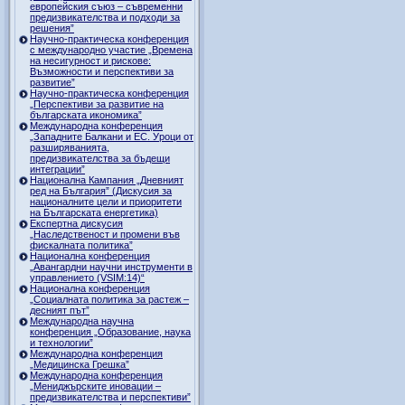
европейския съюз – съвременни
предизвикателства и подходи за
решения”
Научно-практическа конференция
с международно участие „Времена
на несигурност и рискове:
Възможности и перспективи за
развитие”
Научно-практическа конференция
„Перспективи за развитие на
българската икономика”
Международна конференция
„Западните Балкани и ЕС. Уроци от
разширяванията,
предизвикателства за бъдещи
интеграции”
Национална Кампания „Дневният
ред на България” (Дискусия за
националните цели и приоритети
на Българската енергетика)
Експертна дискусия
„Наследственост и промени във
фискалната политика”
Национална конференция
„Авангардни научни инструменти в
управлението (VSIM:14)“
Национална конференция
„Социалната политика за растеж –
десният път”
Международна научна
конференция „Образование, наука
и технологии”
Международна конференция
„Медицинска Грешка”
Международна конференция
„Мениджърските иновации –
предизвикателства и перспективи”