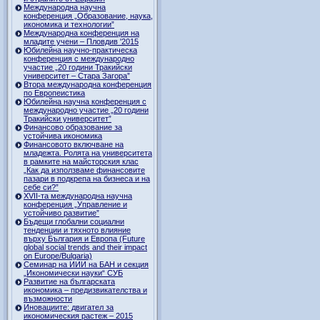
Международна научна
конференция „Образование, наука,
икономика и технологии”
Международна конференция на
младите учени – Пловдив '2015
Юбилейна научно-практическа
конференция с международно
участие „20 години Тракийски
университет – Стара Загора”
Втора международна конференция
по Европеистика
Юбилейна научна конференция с
международно участие „20 години
Тракийски университет”
Финансово образование за
устойчива икономика
Финансовото включване на
младежта. Ролята на университета
в рамките на майсторския клас
„Как да използваме финансовите
пазари в подкрепа на бизнеса и на
себе си?”
XVII-та международна научна
конференция „Управление и
устойчиво развитие”
Бъдещи глобални социални
тенденции и тяхното влияние
върху България и Европа (Future
global social trends and their impact
on Europe/Bulgaria)
Семинар на ИИИ на БАН и секция
„Икономически науки“ СУБ
Развитие на българската
икономика – предизвикателства и
възможности
Иновациите: двигател за
икономическия растеж – 2015