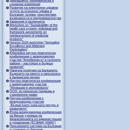
Дефлацията: Икономически и
социални измерения
Развитие на електронни здравни
услуги за психично здраве в
България: основи, перспективи,
възможности и предизвикателства
Хармония в различията
Workshop on "Sustainability of the
health care system- individual and
framework agreements on
reimbursement of medicinal
products”
Horizon 2020 workshop “Spreading
Excellence and Widening
Participation”
Юбилейна научно-практическа
конференция с международно
участие "Агробизнесът и селските
райони – настояще и бъдещо
развитие"
Парични политики на Балканите.
Бъдещето на еврото и еврозоната
в балканския регион
Научно-практическа конференция
с международно участие
“Иновации в икономиката”
ООН: исторически традиции и
съвременно право
Научна конференция с
международно участие
„Възрастните хора като ресурс в
развитието”
Втора международна конференция
на Висше училище на
франкофонията по администрация
и управление (ЕСФАМ) (ИФАГ)
Пенсионните системи на България
и страните от Евразия