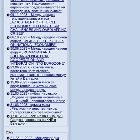
перспективи. Национални и
европейски предизвикателства на
прехода към зелена икономика"
09.11.2023 – Международна
тристранна кръгла маса
„ADJUSTMENT OF THE CEE
ECONOMIES TO LONG-TERM
CHALLENGES AND OVERLAPPING
CRISES“
06.10.2023 – Международен научен
форум „IMPACT OF EU POLICIES
ON NATIONAL ECONOMIES“
30.06.2023 – Международен научен
форум „ROMANIAN AND
BULGARIAN BILATERAL
COOPERATION AND
INTEGRATION INTO EUROZONE“
23.06.2023 г. - кръгла маса,
посветена на търговско-
икономическите отношения между
Китай и България
15.06.2023 - кръгла маса за
представяне на Астанинския
международен форум
31.03.2023 - публична лекция
„Модели на кръгова икономика в
ЕС и Китай – сравнителен анализ“
31.03.2023 - кръгла маса
„Реалности и перспективи за
българската кръгова икономика”
17.01.2023 - лекция на Н.Пр. Дун
Сяодзюн, посланик на КНР в
България
2022
21-22.11.2022 - Международна