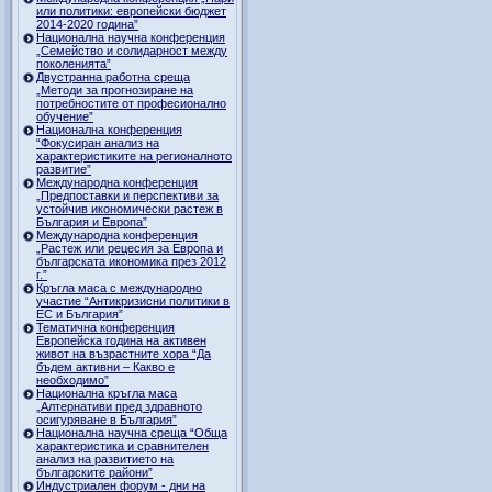
или политики: европейски бюджет
2014-2020 година”
Национална научна конференция
„Семейство и солидарност между
поколенията”
Двустранна работна среща
„Методи за прогнозиране на
потребностите от професионално
обучение”
Национална конференция
“Фокусиран анализ на
характеристиките на регионалното
развитие”
Международна конференция
„Предпоставки и перспективи за
устойчив икономически растеж в
България и Европа”
Международна конференция
„Растеж или рецесия за Европа и
българската икономика през 2012
г.”
Кръгла маса с международно
участие “Антикризисни политики в
ЕС и България”
Тематична конференция
Европейска година на активен
живот на възрастните хора “Да
бъдем активни – Какво е
необходимо”
Национална кръгла маса
„Алтернативи пред здравното
осигуряване в България”
Национална научна среща “Обща
характеристика и сравнителен
анализ на развитието на
българските райони”
Индустриален форум - дни на