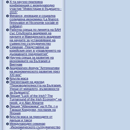
Х-та научно-приложна
конференция с международно
участие “Инвестиции в бъдещето -
2015”
Финанси, иновации и социална
солидарна икономика (La finance,
l’innovation et l’économie sociale et
solidaire)
Работна среща по линията на БАН
със Сръбската академия на
науките и Македонската академия
на науките за установяване на
съвместно сътрудничество
Семинар „Представяне на
корейския опит в управлението на
държавните предприятия”
Научна среща за развитие на
икономиките на България и
Виетнам
Академичен форум "Алтернативи
на икономическото развитие през
XXI век"
Кръгла маса
Презентация на доклад
"Производителността на България.
Уроци от миналото, възможности
за бъдещето"
Лекция "Luck of the Irish? The
Turnaround of the Irish Economy" на
проф. д-р Alan Ahearne
Лекция "Абеномика" на Н.Пр. г-н
Такаши Коидзуми, посланик на
Япония
Кръгла маса за приходите от
данъци и такси
Международен семинар
„Икономическото сътрудничество