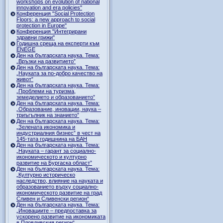
workshops on evolution of national
innovation and era policies"
Конференция "Social Protection
Floors: a new approach to social
protection in Europe"
Конференция "Интегрирани
здравни грижи"
Годишна среща на експерти към
ENEGE
Ден на българската наука. Тема:
„Връзки на развитието”
Ден на българската наука. Тема:
„Науката за по-добро качество на
живот”
Ден на българската наука. Тема:
„Проблеми на туризма,
земеделието и образованието”
Ден на българската наука. Тема:
„Образование, иновации, наука –
триъгълник на знанието”
Ден на българската наука. Тема:
„Зелената икономика и
индустриалния бизнес” в чест на
145-тата годишнина на БАН
Ден на българската наука. Тема:
„Науката – гарант за социално-
икономическото и културно
развитие на Бургаска област”
Ден на българската наука. Тема:
„Културно историческо
наследство, влияние на науката и
образованието върху социално-
икономическото развитие на град
Сливен и Сливенски регион“
Ден на българската наука. Тема:
„Иновациите – предпоставка за
ускорено развитие на икономиката
в Пловдивския регион“