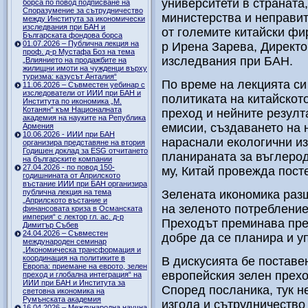
университети в страната,
борса по повод подписване на
Споразумение за сътрудничество
министерства и неправит
между Института за икономически
изследвания при БАН и
от големите китайски фир
Българската фондова борса
01.07.2026 – Публична лекция на
р Ирена Зарева, Директо
проф. д-р Мустафа Боз на тема
изследвания при БАН.
„Влиянието на продажбите на
жилищни имоти на чужденци върху
туризма: казусът Анталия“
По време на лекцията си
11.06.2026 – Съвместен уебинар с
изследователи от ИИИ при БАН и
политиката на китайскот
Института по икономика „М.
Котанян“ към Националната
преход и нейните резулт
академия на науките на Република
емисии, създаването на 
Армения
10.06.2026 - ИИИ при БАН
нараснали екологични из
организира представяне на втория
Годишен доклад за ESG отчитането
планираната за въглерод
на българските компании
27.04.2026 - по повод 150-
му, Китай провежда пост
годишнината от Априлското
въстание ИИИ при БАН организира
публична лекция на тема
Зелената икономика раз
„Априлското въстание и
на зеленото потребление 
финансовата криза в Османската
империя“ с лектор гл. ас. д-р
Преходът преминава пре
Димитър Събев
24.04.2026 – Съвместен
добре да се планира и у
международен семинар
„Икономическа трансформация и
координация на политиките в
В дискусията бе поставе
Европа: приемане на еврото, зелен
европейския зелен прехо
преход и глобална интеграция“ на
ИИИ при БАН и Института за
Според посланика, тук не
световна икономика на
Румънската академия
изгода и сътрудничество
16.04.2026 – Международна научна