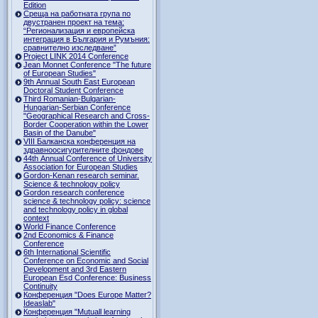
Edition
Среща на работната група по
двустранен проект на тема:
“Регионализация и европейска
интеграция в България и Румъния:
сравнително изследване”
Project LINK 2014 Conference
Jean Monnet Conference "The future
of European Studies"
9th Annual South East European
Doctoral Student Conference
Third Romanian-Bulgarian-
Hungarian-Serbian Conference
"Geographical Research and Cross-
Border Cooperation within the Lower
Basin of the Danube"
VIII Балканска конференция на
здравноосигурителните фондове
44th Annual Conference of University
Association for European Studies
Gordon-Kenan research seminar.
Science & technology policy
Gordon research сonference
science & technology policy: science
and technology policy in global
context
World Finance Conference
2nd Economics & Finance
Conference
6th International Scientific
Conference оn Economic and Social
Development and 3rd Eastern
European Esd Conference: Business
Continuity
Конференция "Does Europe Matter?
Ideaslab"
Конференция "Mutuall learning