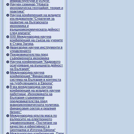
инфраструктури и услуги”
Научен семинар “Новата
икономическа география: теория и
практика”
Научна конференция на младите
изследователи “Стратегия за
развитие на българската
икономика и
външноикономическата дейност
след кризата”
ХХII Международна научна
конференция на съюза на учените
в Стара Загора,
Авангардни научни инструменти в
управлението
Предизвикателства пред
съвременната икономика
Научна конференция ”Кадровото
осигуряване на външната дейност
на България”
Международна научна
конференция “Финансовата
система на България в контекста
на турбуленциите в Европа”
8-ма международна научна
конференция на младите научни
работници „Икономиката на
България-съвременни
предизвикателства пред
макроикономическата политика,
финансовия сектор и реалния
бизнес”
Международна кръгла маса по
въпросите на електронното
здравеопазване „Постигане на
качество и ефективност в
Централна и Източна Европа“
Международна конференция „Пари