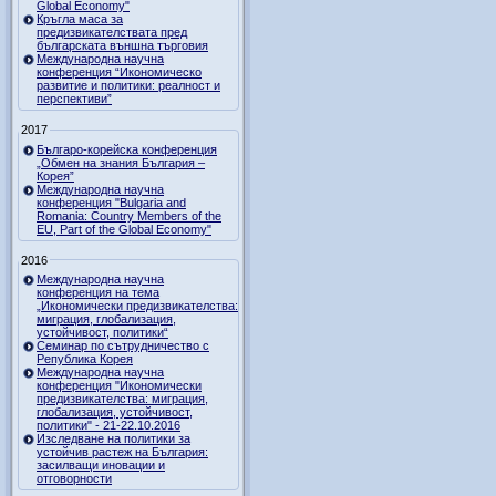
Global Economy"
Кръгла маса за
предизвикателствата пред
българската външна търговия
Международна научна
конференция “Икономическо
развитие и политики: реалност и
перспективи”
2017
Българо-корейска конференция
„Обмен на знания България –
Корея”
Международна научна
конференция "Bulgaria and
Romania: Country Members of the
EU, Part of the Global Economy"
2016
Международна научна
конференция на тема
„Икономически предизвикателства:
миграция, глобализация,
устойчивост, политики“
Семинар по сътрудничество с
Република Корея
Международна научна
конференция "Икономически
предизвикателства: миграция,
глобализация, устойчивост,
политики" - 21-22.10.2016
Изследване на политики за
устойчив растеж на България:
засилващи иновации и
отговорности