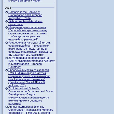
между България и Корея”
2014
Romania in the Context of
Globalisation and European
Integration – 2014
14th International Academic
Conference
Международна конференция
"Европейска стратегия срещу
свръх задлъжнялостта. Какво
трябва да се направи на
европейско равнище?"
Конференция на отдел „Заетост,
социални дейности и социално
включване“ за представяне и
обсъждане на годишен доклад на
ЕК: „Заетостна младежите“
26-та годишна конференция на
EAEPE “Unemployment and Austerity
in Mediterranean European
Countries”
Eвропейска мрежа от експерти
SYSDEM към отдел "Заетост,
социални дейности и включване
към Европейската комисия"
(Employment, Social Affairs &
Inclusion, ЕС)
7th International Scientific
Conference on Economic and Social
Development (Седма
международна конференция за
икономическо и социално
развитие)
Annual International Scientific
Conference “Financial and Monetary
Economics” – FME 2014, Second