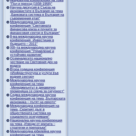
"Пол и преход (1938-1958)"
Научна дискусия в Съюза на
икономистите в България на тема
„Банковата система в България на
съвременния етап”
Международна научна
конференция “Световната
финансова криза и поуките за
финансовия сектор в България”
8-ма международна научна
конференция „Инвестиции в
бъдещето – 2011”
ХІІІ–та международна научна
конференция “Управление и
устойчиво развитие”
Осемнадесето национално
честване на Световния ден на
водата
Втора годишна конференция
«Инфраструктура и услуги във
водния сектор»
Международна научна
конференция на тема
„Мениджмънтът в динамично
променяща се среда за сигурност”
Седма международна научна
конференция на тема „Българската
икономика – пътят на еврото”
Международна конференция на
тема „Скритият дълг в
обществената система на
социалното осигуряване”
Национална научна конференция
на тема „Изводи от кризата –
стратегии и препоръки”
Международна юбилейна научна
конференция на тема