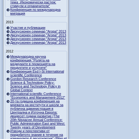
тема „Икономически растеж:
стимули и ограничители”
Конференция по международна
миграция
2013
Участие и публикации
Дискусионен семинар "Агора" 2013
Дискусионен семинар "Агора" 2013
Дискусионен семинар "Агора" 2013
Дискусионен семинар "Агора" 2013
2012
Международна научна
конференция “Ролята на
медиумите в промоцията на
продуктите и услугите"
Конференция Esd I-St International
scientific Conference
Gordon Research Сonference
Science & Technology Policy:
Science and Technology Policy in
Global Context
International scientific Conference
“Economics and Management-2012”
20-та годишна конференция на
мрежата на институти и школи за
публична администрация в
Централна и Източна Европа:
двадесет години развитие (The
20th Nispacee Annual Conference:
Public Administration East and West:
Twenty years of Development
Изводи и перспективи от
придобитото знание в течение на
изминалите 4 десетилетия” (Bilan et