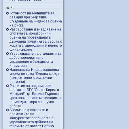
2013
Готовност на болниците за
реакция при бедствия.
Създаване на индекс за оценка
на риска
Разработване и внедряване на
система за мониторинг и
оценка на провежданата
държавна политика за работа с
хората с увреждания и нейното
финансиране
Утвърждаване на стандарти за
добро корпоративно
управление в българската
индустрия
Национална Информационна
мрежа по тема "Околна среда
(включително климатични
промени)
Развитие на академичния
състав на ВТУ ”Св. св. Кирил и
Методий”, гр. Велико Търново
чрез повишаване мотивацията
на младите хора за научна
работа
Анализ на факторите и
елементите на
конкурентоспособността в
управленската дейност на
фирмите от област Велико