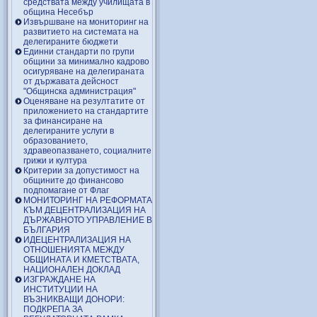
средствата между училищата в
община Несебър
Извършване на мониторинг на
развитието на системата на
делегираните бюджети
Единни стандарти по групи
общини за минимално кадрово
осигуряване на делегираната
от държавата дейсност
"Общинска администрация"
Оценяване на резултатите от
приложението на стандартите
за финансиране на
делегираните услуги в
образованието,
здравеопазването, социалните
грижи и култура
Критерии за допустимост на
общините до финансово
подпомагане от Флаг
МОНИТОРИНГ НА РЕФОРМАТА
КЪМ ДЕЦЕНТРАЛИЗАЦИЯ НА
ДЪРЖАВНОТО УПРАВЛЕНИЕ В
БЪЛГАРИЯ
ИДЕЦЕНТРАЛИЗАЦИЯ НА
ОТНОШЕНИЯТА МЕЖДУ
ОБЩИНАТА И КМЕТСТВАТА,
НАЦИОНАЛЕН ДОКЛАД
ИЗГРАЖДАНЕ НА
ИНСТИТУЦИИ НА
ВЪЗНИКВАЩИ ДОНОРИ:
ПОДКРЕПА ЗА