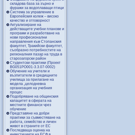
складова база за зърно и
фуражи за водоплаващи птици
Система за управление в
Европейския колеж – високо
качество и отговорност
Актуализиране на
действащите учебни планове и
програми и разработване на
нови професионални
направления към Стопанския
факултет, Тракийски факултет,
съобразно потребностите на
регионалния пазар на труда в
старозагорски район
Студентски практики (Проект
BG051PO001-3.3.07-0002)
Обучение на учители и
възпитатели в средищните
училища за прилагане на
модела „целодневна
организация на учебния
процес
Подобряване на общинския
капацитет в сферата на
местните финанси чрез
обучение
Представяне на добри
практики за съвместяване на
работа, семейство и личен
живот в страните от ЕС
Последваща оценка на
инвестициите на ЕСФ в