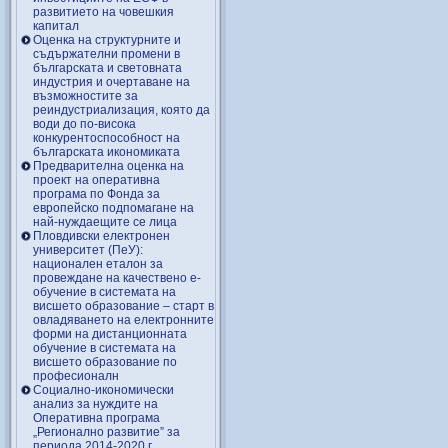
развитието на човешкия
капитал
Оценка на структурните и
съдържателни промени в
българската и световната
индустрия и очертаване на
възможностите за
реиндустриализация, която да
води до по-висока
конкурентоспособност на
българската икономиката
Предварителна оценка на
проект на оперативна
програма по Фонда за
европейско подпомагане на
най-нуждаещите се лица
Пловдивски електронен
университет (ПеУ):
национален еталон за
провеждане на качествено е-
обучение в системата на
висшето образование – старт в
овладяването на електронните
форми на дистанционната
обучение в системата на
висшето образование по
професионалн
Социално-икономически
анализ за нуждите на
Оперативна програма
„Регионално развитие” за
периода 2014-2020 г.