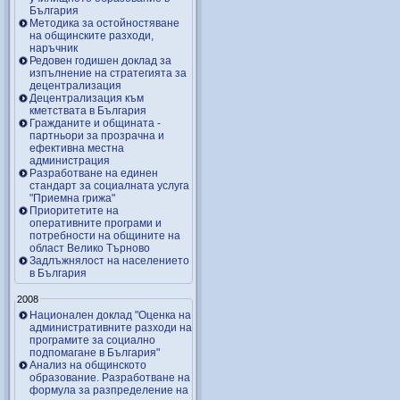
България
Методика за остойностяване
на общинските разходи,
наръчник
Редовен годишен доклад за
изпълнение на стратегията за
децентрализация
Децентрализация към
кметствата в България
Гражданите и общината -
партньори за прозрачна и
ефективна местна
администрация
Разработване на единен
стандарт за социалната услуга
"Приемна грижа"
Приоритетите на
оперативните програми и
потребности на общините на
област Велико Търново
Задлъжнялост на населението
в България
2008
Национален доклад "Оценка на
административните разходи на
програмите за социално
подпомагане в България"
Анализ на общинското
образование. Разработване на
формула за разпределение на