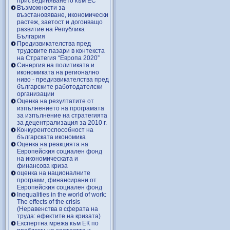
присъединяването към ЕС
Възможности за
възстановяване, икономически
растеж, заетост и догонващо
развитие на Република
България
Предизвикателства пред
трудовите пазари в контекста
на Стратегия “Европа 2020”
Синергия на политиката и
икономиката на регионално
ниво - предизвикателства пред
българските работодателски
организации
Оценка на резултатите от
изпълнението на програмата
за изпълнение на стратегията
за децентрализация за 2010 г.
Конкурентоспособност на
българската икономика
Оценка на реакцията на
Европейския социален фонд
на икономическата и
финансова криза
оценка на националните
програми, финансирани от
Европейския социален фонд
Inequalities in the world of work:
The effects of the crisis
(Неравенства в сферата на
труда: ефектите на кризата)
Експертна мрежа към ЕК по