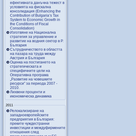
ефективната данъчна тежест в
условията на фискална
консолидация (Enhancing the
Contribution of Bulgaria’s Tax
System to Economic Growth in
the Conditions of Fiscal
Consolidation)
Изготвяне на Национална
стратегия за управление и
развитие на водния сектор в Р.
България
Сътрудничеството в областта
на пазара на труда между
Австрия и България
Оценка на постигането на
стратегическата и
специфичните цели на
Оперативна програма
„Развитие на човешките
ресурси” за периода 2007 ‑
2010.
Лихвени проценти и
икономическа динамика
2011
Релокализиране на
западноевропейските
предприятия в България:
преките чуждестранни
инвестиции и междуфирмените
отношения след