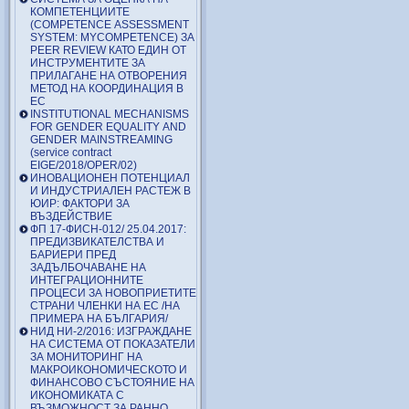
КОМПЕТЕНЦИИТЕ
(COMPETENCE ASSESSMENT
SYSTEM: MYCOMPETENCE) ЗА
PEER REVIEW КАТО ЕДИН ОТ
ИНСТРУМЕНТИТЕ ЗА
ПРИЛАГАНЕ НА ОТВОРЕНИЯ
МЕТОД НА КООРДИНАЦИЯ В
ЕС
INSTITUTIONAL MECHANISMS
FOR GENDER EQUALITY AND
GENDER MAINSTREAMING
(service contract
EIGE/2018/OPER/02)
ИНОВАЦИОНЕН ПОТЕНЦИАЛ
И ИНДУСТРИАЛЕН РАСТЕЖ В
ЮИР: ФАКТОРИ ЗА
ВЪЗДЕЙСТВИЕ
ФП 17-ФИСН-012/ 25.04.2017:
ПРЕДИЗВИКАТЕЛСТВА И
БАРИЕРИ ПРЕД
ЗАДЪЛБОЧАВАНЕ НА
ИНТЕГРАЦИОННИТЕ
ПРОЦЕСИ ЗА НОВОПРИЕТИТЕ
СТРАНИ ЧЛЕНКИ НА ЕС /НА
ПРИМЕРА НА БЪЛГАРИЯ/
НИД НИ-2/2016: ИЗГРАЖДАНЕ
НА СИСТЕМА ОТ ПОКАЗАТЕЛИ
ЗА МОНИТОРИНГ НА
МАКРОИКОНОМИЧЕСКОТО И
ФИНАНСОВО СЪСТОЯНИЕ НА
ИКОНОМИКАТА С
ВЪЗМОЖНОСТ ЗА РАННО