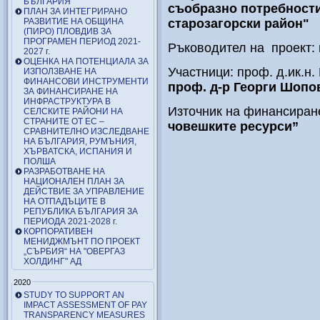
БЪЛГАРИЯ
съобразно потребности
ПЛАН ЗА ИНТЕГРИРАНО
РАЗВИТИЕ НА ОБЩИНА
старозагорски район"
(ПИРО) ПЛОВДИВ ЗА
ПРОГРАМЕН ПЕРИОД 2021-
Ръководител на проект:
2027 г.
ОЦЕНКА НА ПОТЕНЦИАЛА ЗА
Участници: проф. д.ик.н
ИЗПОЛЗВАНЕ НА
ФИНАНСОВИ ИНСТРУМЕНТИ
проф. д-р Георги Шопо
ЗА ФИНАНСИРАНЕ НА
ИНФРАСТРУКТУРА В
Източник на финансиран
СЕЛСКИТЕ РАЙОНИ НА
СТРАНИТЕ ОТ ЕС –
човешките ресурси”
СРАВНИТЕЛНО ИЗСЛЕДВАНЕ
НА БЪЛГАРИЯ, РУМЪНИЯ,
ХЪРВАТСКА, ИСПАНИЯ И
ПОЛША
РАЗРАБОТВАНЕ НА
НАЦИОНАЛЕН ПЛАН ЗА
ДЕЙСТВИЕ ЗА УПРАВЛЕНИЕ
НА ОТПАДЪЦИТЕ В
РЕПУБЛИКА БЪЛГАРИЯ ЗА
ПЕРИОДА 2021-2028 г.
КОРПОРАТИВЕН
МЕНИДЖМЪНТ ПО ПРОЕКТ
„СЪРБИЯ“ НА "ОВЕРГАЗ
ХОЛДИНГ" АД
2020
STUDY TO SUPPORT AN
IMPACT ASSESSMENT OF PAY
TRANSPARENCY MEASURES