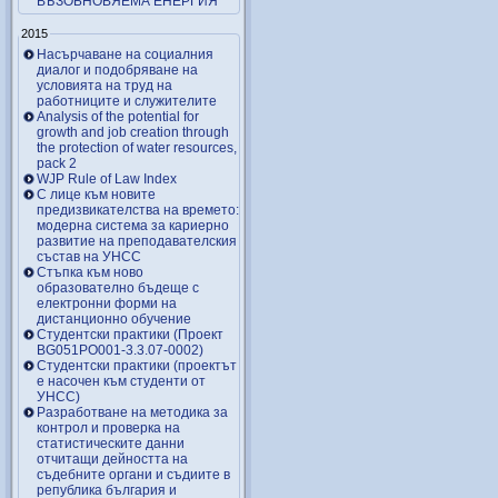
ВЪЗОБНОВЯЕМА ЕНЕРГИЯ
2015
Насърчаване на социалния
диалог и подобряване на
условията на труд на
работниците и служителите
Analysis of the potential for
growth and job creation through
the protection of water resources,
pack 2
WJP Rule of Law Index
С лице към новите
предизвикателства на времето:
модерна система за кариерно
развитие на преподавателския
състав на УНСС
Стъпка към ново
образователно бъдеще с
електронни форми на
дистанционно обучение
Студентски практики (Проект
BG051PO001-3.3.07-0002)
Студентски практики (проектът
е насочен към студенти от
УНСС)
Разработване на методика за
контрол и проверка на
статистическите данни
отчитащи дейността на
съдебните органи и съдиите в
република българия и