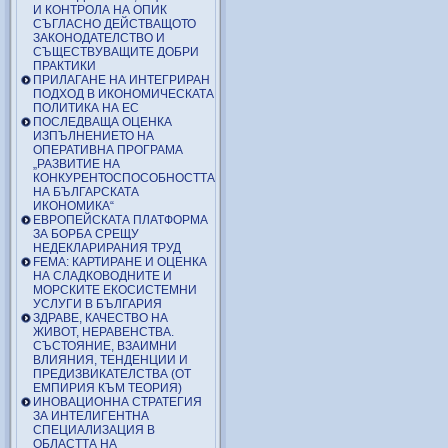
И КОНТРОЛА НА ОПИК
СЪГЛАСНО ДЕЙСТВАЩОТО
ЗАКОНОДАТЕЛСТВО И
СЪЩЕСТВУВАЩИТЕ ДОБРИ
ПРАКТИКИ
ПРИЛАГАНЕ НА ИНТЕГРИРАН
ПОДХОД В ИКОНОМИЧЕСКАТА
ПОЛИТИКА НА ЕС
ПОСЛЕДВАЩА ОЦЕНКА
ИЗПЪЛНЕНИЕТО НА
ОПЕРАТИВНА ПРОГРАМА
„РАЗВИТИЕ НА
КОНКУРЕНТОСПОСОБНОСТТА
НА БЪЛГАРСКАТА
ИКОНОМИКА“
ЕВРОПЕЙСКАТА ПЛАТФОРМА
ЗА БОРБА СРЕЩУ
НЕДЕКЛАРИРАНИЯ ТРУД
FEMA: КАРТИРАНЕ И ОЦЕНКА
НА СЛАДКОВОДНИТЕ И
МОРСКИТЕ ЕКОСИСТЕМНИ
УСЛУГИ В БЪЛГАРИЯ
ЗДРАВЕ, КАЧЕСТВО НА
ЖИВОТ, НЕРАВЕНСТВА.
СЪСТОЯНИЕ, ВЗАИМНИ
ВЛИЯНИЯ, ТЕНДЕНЦИИ И
ПРЕДИЗВИКАТЕЛСТВА (ОТ
ЕМПИРИЯ КЪМ ТЕОРИЯ)
ИНОВАЦИОННА СТРАТЕГИЯ
ЗА ИНТЕЛИГЕНТНА
СПЕЦИАЛИЗАЦИЯ В
ОБЛАСТТА НА