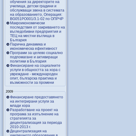
обучения за директорите на
училища, детски градини и
обслужващи звена в системата
на образованието, Операция:
BG051PO001/3.1-02 по ОПРЧР
Макроикономически
последствия от закриването на
въгледобивни предприятия и
ТЕЦ на местни въглища в
България
Парична динамика и
икономическа ефективност
Програми за целево социално
подпомагане и активиращи
политики в България
Финансиране на социалните
услуги в общността за хора с
увреждане - международен
опит, българска практика и
възможности за промени
2009
Финансиране предоставянето
на интегрирани услуги за
млади хора
Разработване на проект на
програма за изпълнение на
стратегията за
децентрализация за периода
2010-2013 г.
Децентрализация на
училищното образование в