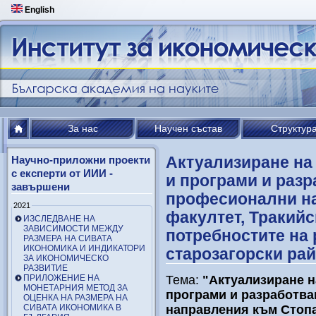
English
За нас
Научен състав
Структур
Актуализиране на
Научно-приложни проекти
с експерти от ИИИ -
и програми и разр
завършени
професионални н
2021
факултет, Тракийс
ИЗСЛЕДВАНЕ НА
ЗАВИСИМОСТИ МЕЖДУ
потребностите на 
РАЗМЕРА НА СИВАТА
ИКОНОМИКА И ИНДИКАТОРИ
старозагорски ра
ЗА ИКОНОМИЧЕСКО
РАЗВИТИЕ
ПРИЛОЖЕНИЕ НА
Тема:
"Актуализиране н
МОНЕТАРНИЯ МЕТОД ЗА
програми и разработва
ОЦЕНКА НА РАЗМЕРА НА
СИВАТА ИКОНОМИКА В
направления към Стопа