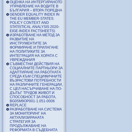
ОЦЕНКА НА ИНТЕРГИРАНОТО
УПРАВЛЕНИЕ НА ВОДИТЕ В
БЪЛГАРИЯ – ВТОРА ПОРЕДНА
GENDER EQUALITY INDEX IN
THE EU MEMBER-STATES:
POLICY CONTEXT AND
STATISTICAL ANALYSIS 2020-
EIGE-INDEX FACTSHEETS)
ИЗРАБОТВАНЕ НА МЕТОД ЗА
РАЗВИТИЕ НА
ИНСТРУМЕНТИТЕ ЗА
ФОРМИРАНЕ И ПРИЛАГАНЕ
НА ПОЛИТИКИТЕ ЗА
ИНТЕГРАЦИЯ НА ХОРАТА С
УВРЕЖДАНИЯ
СЪВМЕСТНИ ДЕЙСТВИЯ НА
СОЦИАЛНИТЕ ПАРТНЬОРИ ЗА
АДАПТИРАНЕ НА РАБОТНАТА
СРЕДА КЪМ СПЕЦИФИЧНИТЕ
ВЪЗРАСТОВИ ПОТРЕБНОСТИ
НА РАЗЛИЧНИТЕ ГЕНЕРАЦИИ,
С ЦЕЛ НАСЪРЧАВАНЕ НА ПО-
ДЪЛЪГ ТРУДОВ ЖИВОТ И
СПОСОБНОСТ ЗА РАБОТА,
BG05M9OP001-1.051-0006
REPLACE
РАЗРАБОТВАНЕ НА СИСТЕМА
ЗА МОНИТОРИНГ НА
АКТУАЛИЗИРАНАТА
СТРАТЕГИЯ ЗА
ПРОДЪЛЖАВАНЕ НА
РЕФОРМАТА В СЪДЕБНАТА