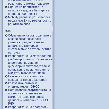
проблеми на заетостта и
равенството между половете
Оценка на политиките на
пазара на труда в България в
периода 2008-2011 г.
Mobility partnership” Експертна
мрежа към ЕК по мобилност на
работната сила
2010
Обучението на докторантите в
базови исзледователски
умения - предпоставки за
динамична кариера в
съответствие с потребностите
на труда
Разработване на методология,
учебни програми и обучение на
директори, помощник-
директори и счетоводители за
приложение на делегираните
бюджети в образованието
Гъвкавост и сигурност на
пазара на труда в България
Кратка икономическа
енциклопедия – УНСС
Насърчаване стартирането на
проекти за развиване на
самостоятелна стопанска
дейност – Компонент I. на ОП
РЧР
Разработване на програми и