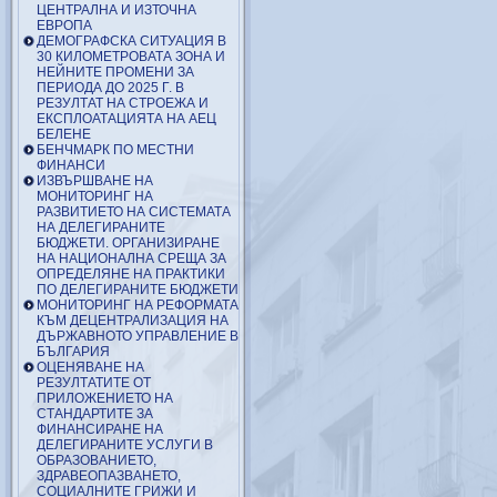
ЦЕНТРАЛНА И ИЗТОЧНА
ЕВРОПА
ДЕМОГРАФСКА СИТУАЦИЯ В
30 КИЛОМЕТРОВАТА ЗОНА И
НЕЙНИТЕ ПРОМЕНИ ЗА
ПЕРИОДА ДО 2025 Г. В
РЕЗУЛТАТ НА СТРОЕЖА И
ЕКСПЛОАТАЦИЯТА НА АЕЦ
БЕЛЕНЕ
БЕНЧМАРК ПО МЕСТНИ
ФИНАНСИ
ИЗВЪРШВАНЕ НА
МОНИТОРИНГ НА
РАЗВИТИЕТО НА СИСТЕМАТА
НА ДЕЛЕГИРАНИТЕ
БЮДЖЕТИ. ОРГАНИЗИРАНЕ
НА НАЦИОНАЛНА СРЕЩА ЗА
ОПРЕДЕЛЯНЕ НА ПРАКТИКИ
ПО ДЕЛЕГИРАНИТЕ БЮДЖЕТИ
МОНИТОРИНГ НА РЕФОРМАТА
КЪМ ДЕЦЕНТРАЛИЗАЦИЯ НА
ДЪРЖАВНОТО УПРАВЛЕНИЕ В
БЪЛГАРИЯ
ОЦЕНЯВАНЕ НА
РЕЗУЛТАТИТЕ ОТ
ПРИЛОЖЕНИЕТО НА
СТАНДАРТИТЕ ЗА
ФИНАНСИРАНЕ НА
ДЕЛЕГИРАНИТЕ УСЛУГИ В
ОБРАЗОВАНИЕТО,
ЗДРАВЕОПАЗВАНЕТО,
СОЦИАЛНИТЕ ГРИЖИ И