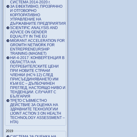
СИСТЕМА 2014-2020 г.
ЗА ЕФЕКТИВНО, ПРОЗРАЧНО
И ОТГОВОРНО
КОРПОРАТИВНО
УПРАВЛЕНИЕ НА
ДЪРЖАВНИТЕ ПРЕДПРИЯТИЯ
SCIENTIFIC ANALYSIS AND
ADVICE ON GENDER
EQUALITY IN THE EU
MIGRANT ACCELERATION FOR
GROWTH NETWORK FOR
ENTREPRENEURSHIP
TRAINING (MAGNET)
НИ-4-2017: КОНВЕРГЕНЦИЯ В
ОБЛАСТТА НА
ПОТРЕБИТЕЛСКИТЕ ЦЕНИ
ПРИ НОВИТЕ СТРАНИ
ЧЛЕНКИ (НСЧ-12) СЛЕД
ПРИСЪЕДИНЯВАНЕТО ИМ
КЪМ ЕС – ДЪЛБОЧИНЕН
ПРЕГЛЕД, НАСТОЯЩО НИВО И
ТЕНДЕНЦИИ. СЛУЧАЯТ С
БЪЛГАРИЯ
ТРЕТО СЪВМЕСТНО
ДЕЙСТВИЕ ЗА ОЦЕНКА НА
ЗДРАВНИТЕ ТЕХНОЛОГИИ
(JOINT ACTION 3 ON HEALTH
TECHNOLOGY ASSESSMENT –
HTA)
2019
СИСТЕМА ЗА ОЦЕНКА НА