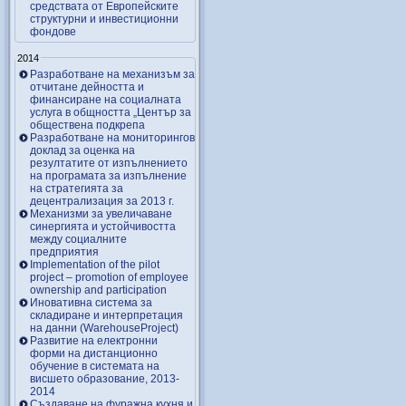
средствата от Европейските
структурни и инвестиционни
фондове
2014
Разработване на механизъм за
отчитане дейността и
финансиране на социалната
услуга в общността „Център за
обществена подкрепа
Разработване на мониторингов
доклад за оценка на
резултатите от изпълнението
на програмата за изпълнение
на стратегията за
децентрализация за 2013 г.
Механизми за увеличаване
синергията и устойчивостта
между социалните
предприятия
Implementation of the pilot
project – promotion of employee
ownership and participation
Иновативна система за
складиране и интерпретация
на данни (WarehouseProject)
Развитие на електронни
форми на дистанционно
обучение в системата на
висшето образование, 2013-
2014
Създаване на фуражна кухня и