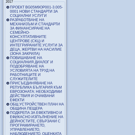
2017
ПРОЕКТ BG05M9OP001-3.005-
0001 НОВИ СТАНДАРТИ ЗА
СОЦИАЛНИ УСЛУГИ
РАЗРАБОТВАНЕ НА
МЕХАНИЗЪМ И СТАНДАРТИ
ЗА ФИНАНСИРАНЕ НА
СЕМЕЙНО-
КОНСУЛТАТИВНИТЕ
ЦЕНТРОВЕ (СКЦ) И
ИНТЕГРИРАНИТЕ УСЛУГИ ЗА
ДЕЦА, ЖЕРТВИ НА НАСИЛИЕ
(ЗОНА ЗАКРИЛА)
ПОВИШАВАНЕ НА
СОЦИАЛНИЯ ДИАЛОГ И
ПОДОБРЯВАНЕ НА
УСЛОВИЯТА НА ТРУД НА
РАБОТНИЦИТЕ И
СЛУЖИТЕЛИТЕ
ПРИСЪЕДИНЯВАНЕ НА
РЕПУБЛИКА БЪЛГАРИЯ КЪМ
ЕВРОЗОНАТА: НЕОБХОДИМИ
ДЕЙСТВИЯ И ОЧАКВАНИ
ЕФЕКТИ
ОБЩ УСТРОЙСТВЕН ПЛАН НА
ОБЩИНА ПЕЩЕРА
ПОДКРЕПА ЗА ЕФЕКТИВНО И
ЕФИКАСНО ИЗПЪЛНЕНИЕ НА
ДЕЙНОСТИТЕ, СВЪРЗАНИ С
ПРОГРАМИРАНЕТО,
УПРАВЛЕНИЕТО,
НАБЛЮДЕНИЕТО, ОЦЕНКАТА