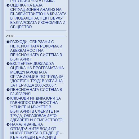
РЕГУЛАТОРНАТА РАМКА
ОЦЕНКА НА БАЗА
СИТУАЦИОНЕН АНАЛИЗ НА
ВЪЗДЕЙСТВИЕТО НА КРИЗАТА
В ГЛОБАЛЕН АСПЕКТ ВЪРХУ
БЪЛГАРСКАТА ИКОНОМИКА И
ОБЩЕСТВО
2007
РАЗХОДИ, СВЪРЗАНИ С
ПЕНСИОННАТА РЕФОРМА И
АДЕКВАТНОСТ НА
ПЕНСИОННАТА СИСТЕМА В
БЪЛГАРИЯ
ЕКСПЕРТЕН ДОКЛАД ЗА
ОЦЕНКА НА ПРОГРАМАТА НА
МЕЖДУНАРОДНАТА
ОРГАНИЗАЦИЯ ПО ТРУДА ЗА
“ДОСТОЕН ТРУД” В УКРАЙНА
ЗА ПЕРИОДА 2000-2006 г.
ПЕНСИОННАТА СИСТЕМА В
БЪЛГАРИЯ
КЛЮЧОВИ ИНДИКАТОРИ ЗА
РАВНОПОСТАВЕНОСТ НА
ЖЕНИТЕ И МЪЖЕТЕ В
БЪЛГАРИЯ В СФЕРИТЕ НА
ТРУДА, ОБРАЗОВАНИЕТО,
ЗДРАВЕТО И СЕМЕЙСТВОТО
НАМАЛЯВАНЕ НА
ОТПАДЪЧНИТЕ ВОДИ ОТ
ИНДУСТРИЯТА В БЪДЕЩЕ –
КЪМ НУЛЕВИ ЕМИСИИ В