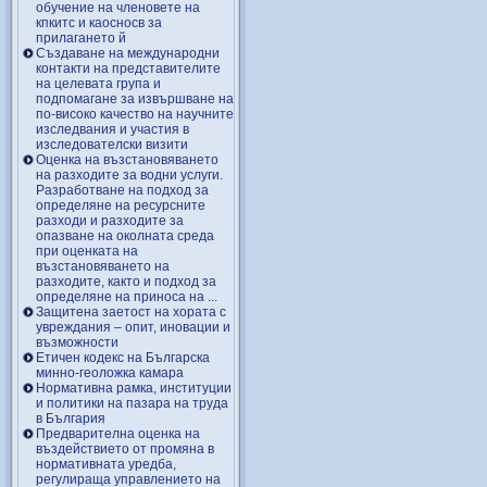
обучение на членовете на
кпкитс и каосносв за
прилагането й
Създаване на международни
контакти на представителите
на целевата група и
подпомагане за извършване на
по-високо качество на научните
изследвания и участия в
изследователски визити
Оценка на възстановяването
на разходите за водни услуги.
Разработване на подход за
определяне на ресурсните
разходи и разходите за
опазване на околната среда
при оценката на
възстановяването на
разходите, както и подход за
определяне на приноса на ...
Защитена заетост на хората с
увреждания – опит, иновации и
възможности
Етичен кодекс на Българска
минно-геоложка камара
Нормативна рамка, институции
и политики на пазара на труда
в България
Предварителна оценка на
въздействието от промяна в
нормативната уредба,
регулираща управлението на