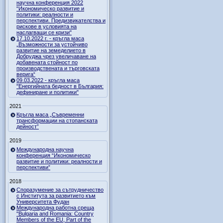
научна конференция 2022
"Икономическо развитие и
политики: реалности и
перспективи. Предизвикателства и
рискове в условията на
наслагващи се кризи"
17.10.2022 г. - кръгла маса
„Възможности за устойчиво
развитие на земеделието в
Добруджа чрез увеличаване на
добавената стойност по
производствената и търговската
верига“
09.03.2022 - кръгла маса
"Енергийната бедност в България:
дефиниране и политики"
2021
Кръгла маса „Съвременни
трансформации на стопанската
дейност”
2019
Международна научна
конференция “Икономическо
развитие и политики: реалности и
перспективи”
2018
Споразумение за сътрудничество
с Института за развитието към
Университета Фудан
Международна работна среща
"Bulgaria and Romania: Country
Members of the EU, Part of the