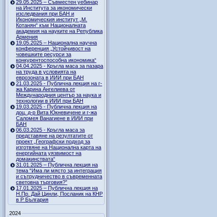
29.05.2025 – Съвместен уебинар
на Института за икономически
изследвания при БАН и
Икономическия институт „М.
Котанян“ към Националната
академия на науките на Република
Армения
19.05.2025 – Национална научна
конференция „Устойчивост на
човешките ресурси за
конкурентоспособна икономика“
04.04.2025 - Кръгла маса за пазара
на труда в условията на
еврозоната в ИИИ при БАН
21.03.2025 - Публична лекция на г-
жа Карина Ангелиева от
Международния център за наука и
технологии в ИИИ при БАН
19.03.2025 - Публична лекция на
доц. д-р Вита Юкневичене и г-жа
Саломея Ванагиене в ИИИ при
БАН
06.03.2025 - Кръгла маса за
представяне на резултатите от
проект „Географски подход за
изготвяне на Национална карта на
енергийната уязвимост на
домакинствата“
31.01.2025 – Публична лекция на
тема “Има ли място за интеграция
и сътрудничество в съвременната
световна търговия?”
17.01.2025 – Публична лекция на
Н.Пр. Дай Цинли, Посланик на КНР
в Р България
2024