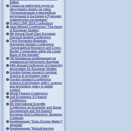
Edition
Среща на работната група по
двустранен проект на тема:
“Регионализация и европейска
интеграция в България и Румъния:
сравнително изследване”
Project LINK 2014 Conference
Jean Monnet Conference "The future
of European Studies"
9th Annual South East European
Doctoral Student Conference
Third Romanian-Bulgarian-
Hungarian-Serbian Conference
"Geographical Research and Cross-
Border Cooperation within the Lower
Basin of the Danube"
VIII Балканска конференция на
здравноосигурителните фондове
44th Annual Conference of University
Association for European Studies
Gordon-Kenan research seminar.
Science & technology policy
Gordon research сonference
science & technology policy: science
and technology policy in global
context
World Finance Conference
2nd Economics & Finance
Conference
6th International Scientific
Conference оn Economic and Social
Development and 3rd Eastern
European Esd Conference: Business
Continuity
Конференция "Does Europe Matter?
Ideaslab"
Конференция "Mutuall learning