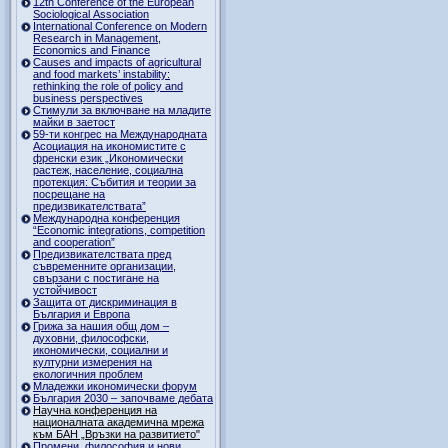
12th Conference of the European
Sociological Association
International Conference on Modern
Research in Management,
Economics and Finance
Causes and impacts of agricultural
and food markets’ instability:
rethinking the role of policy and
business perspectives
Стимули за включване на младите
майки в заетост
59-ти конгрес на Международната
Асоциация на икономистите с
френски език „Икономически
растеж, население, социална
протекция: Събития и теории за
посрещане на
предизвикателствата”
Международна конференция
“Economic integrations, competition
and cooperation”
Предизвикателствата пред
съвременните организации,
свързани с постигане на
устойчивост
Защита от дискриминация в
България и Европа
Грижа за нашия общ дом –
духовни, философски,
икономически, социални и
културни измерения на
екологичния проблем
Младежки икономически форум
България 2030 – започваме дебата
Научна конференция на
националната академична мрежа
към БАН „Връзки на развитието"
Промени, философия и нови