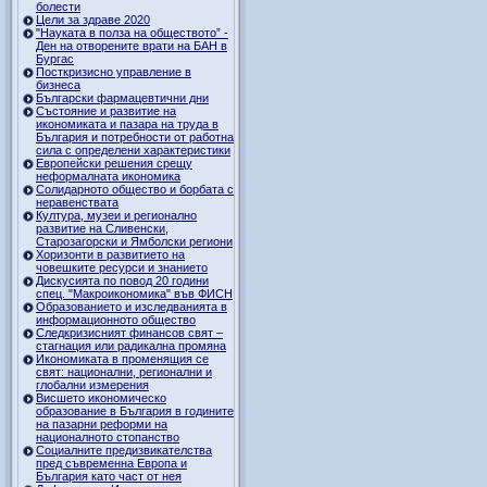
болести
Цели за здраве 2020
"Науката в полза на обществото” -
Ден на отворените врати на БАН в
Бургас
Посткризисно управление в
бизнеса
Български фармацевтични дни
Състояние и развитие на
икономиката и пазара на труда в
България и потребности от работна
сила с определени характеристики
Европейски решения срещу
неформалната икономика
Солидарното общество и борбата с
неравенствата
Култура, музеи и регионално
развитие на Сливенски,
Старозагорски и Ямболски региони
Хоризонти в развитието на
човешките ресурси и знанието
Дискусията по повод 20 години
спец. "Макроикономика" във ФИСН
Образованието и изследванията в
информационното общество
Следкризисният финансов свят –
стагнация или радикална промяна
Икономиката в променящия се
свят: национални, регионални и
глобални измерения
Висшето икономическо
образование в България в годините
на пазарни реформи на
националното стопанство
Социалните предизвикателства
пред съвременна Европа и
България като част от нея