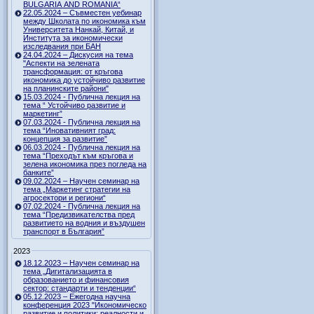
BULGARIA AND ROMANIA“
22.05.2024 – Съвместен уебинар
между Школата по икономика към
Университета Нанкай, Китай, и
Института за икономически
изследвания при БАН
24.04.2024 – Дискусия на тема
"Аспекти на зелената
трансформация: от кръгова
икономика до устойчиво развитие
на планинските райони"
15.03.2024 - Публична лекция на
тема “ Устойчиво развитие и
маркетинг”
07.03.2024 - Публична лекция на
тема “Иновативният град:
концепция за развитие”
06.03.2024 - Публична лекция на
тема “Преходът към кръгова и
зелена икономика през погледа на
банките”
09.02.2024 – Научен семинар на
тема „Маркетинг стратегии на
агросектори и региони“
07.02.2024 - Публична лекция на
тема “Предизвикателства пред
развитието на водния и въздушен
транспорт в България”
2023
18.12.2023 – Научен семинар на
тема „Дигитализацията в
образованието и финансовия
сектор: стандарти и тенденции“
05.12.2023 – Ежегодна научна
конференция 2023 "Икономическо
развитие и политики: реалности и