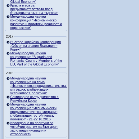
Global Economy"
Кръгла маса за
предизвикателствата пред
българската външна търговия
Международна научна
конференция “Икономическо
развитие и политики: реалност и
перспективи”
2017
Българо-корейска конференция
„Обмен на знания България –
Корея”
Международна научна
конференция "Bulgaria and
Romania: Country Members of the
EU, Part of the Global Economy"
2016
Международна научна
конференция на тема
„Икономически предизвикателства:
миграция, глобализация,
устойчивост, политики“
Семинар по сътрудничество с
Република Корея
Международна научна
конференция "Икономически
предизвикателства: миграция,
глобализация, устойчивост,
политики" - 21-22.10.2016
Изследване на политики за
устойчив растеж на България:
засилващи иновации и
отговорности