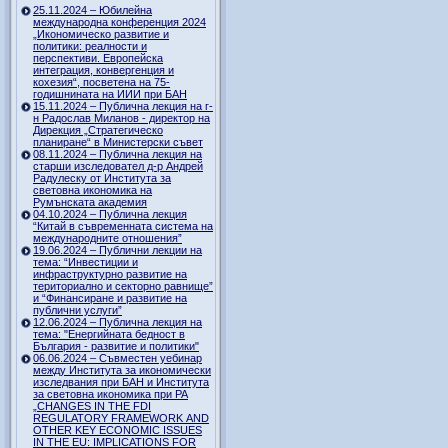
25.11.2024 – Юбилейна
международна конференция 2024
„Икономическо развитие и
политики: реалности и
перспективи. Европейска
интеграция, конвергенция и
кохезия“, посветена на 75-
годишнината на ИИИ при БАН
15.11.2024 – Публична лекция на г-
н Радослав Миланов - директор на
Дирекция „Стратегическо
планиране“ в Министерски съвет
08.11.2024 – Публична лекция на
старши изследовател д-р Андрей
Радулеску от Института за
световна икономика на
Румънската академия
04.10.2024 – Публична лекция
“Китай в съвременната система на
международните отношения”
19.06.2024 – Публични лекции на
тема: “Инвестиции и
инфраструктурно развитие на
териториално и секторно равнище”
и “Финансиране и развитие на
публични услуги”
12.06.2024 – Публична лекция на
тема: "Енергийната бедност в
България - развитие и политики"
06.06.2024 – Съвместен уебинар
между Института за икономически
изследвания при БАН и Института
за световна икономика при РА
„CHANGES IN THE FDI
REGULATORY FRAMEWORK AND
OTHER KEY ECONOMIC ISSUES
IN THE EU: IMPLICATIONS FOR