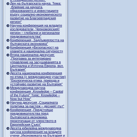
Ден на българската наука. Тема:
„Влияние на науката,
образованието и инвестициите
върху социално-икономическото
развитие на Благоевградския
регион“
Научна конференция на младите
изследователи „Черноморският
регион – глобални и регионални
предизвикателства“
Конференция „Задлъжнялостта на
българската икономика”
Конференция «Безопасност на
храните и национална сигурност»
Втора национална дискусия:
„Програма за интегрирано
управление на засушаванията в
Централна и Източна Европа, вкл.
България”
Десета национална конференция
по етика (с международно участие)
“Екологическа етика, природа и
устойчиво развитие на България”
Международна научна
конференция „Knowledge – Capital
of the Future” Topic: Knowledge –
Now but How”
Научна дискусия „Социалната
политика за растеж – десният път”
Конференция „Предстоящи
предизвикателства пред
българската икономика,
произтичащи от членството в
Европейския Съюз”
Десета юбилейна международна
научна конференция на младите
учени „Икономиката на България и