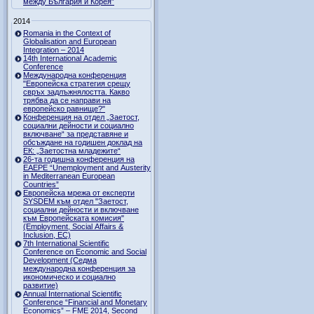
между България и Корея”
2014
Romania in the Context of
Globalisation and European
Integration – 2014
14th International Academic
Conference
Международна конференция
"Европейска стратегия срещу
свръх задлъжнялостта. Какво
трябва да се направи на
европейско равнище?"
Конференция на отдел „Заетост,
социални дейности и социално
включване“ за представяне и
обсъждане на годишен доклад на
ЕК: „Заетостна младежите“
26-та годишна конференция на
EAEPE “Unemployment and Austerity
in Mediterranean European
Countries”
Eвропейска мрежа от експерти
SYSDEM към отдел "Заетост,
социални дейности и включване
към Европейската комисия"
(Employment, Social Affairs &
Inclusion, ЕС)
7th International Scientific
Conference on Economic and Social
Development (Седма
международна конференция за
икономическо и социално
развитие)
Annual International Scientific
Conference “Financial and Monetary
Economics” – FME 2014, Second