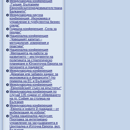
Международна конференция
„Гърция, Българияи
Европейскитепредизвикателствана
Балканите”
Международна научна
конференция „Икономика и
управление в турбулентна бизнес
среда”
Годишна конференция „Селa за
продан”
Национална конференция
„Човешкият капитал –
методология, измерения и
практики”
Национална конференция
„Миграцията да работи за
развитието – инструменти на
политиката за стратегическо
планиране в Югоизточна Европа на
регионите и градовете”
Международна конференция
„Демараж или забавен каданс за
икономиката и финансите? (по
примера на ЕС и България)"
Международна конференция
„Европейският съюз на кръстопът”
Международна конференция по
случай 135 години от обявяването
на гр. София за столица на
България
Международна конференция
„Европа и новите й граждани – от
мобилизация до избори”
Първа национална дискусия:
Програма за интегрирано
управление на засушаванията в
Централна и Източна Европа, вкл.
България