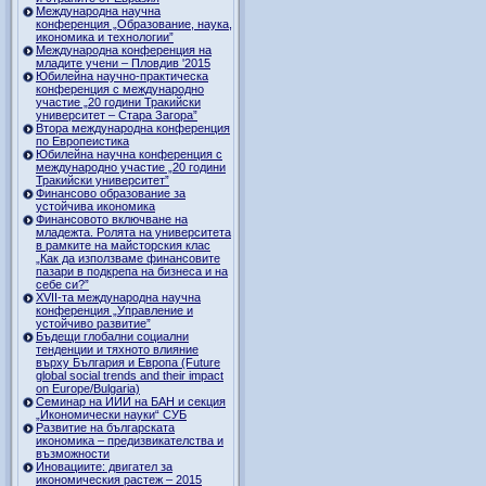
Международна научна
конференция „Образование, наука,
икономика и технологии”
Международна конференция на
младите учени – Пловдив '2015
Юбилейна научно-практическа
конференция с международно
участие „20 години Тракийски
университет – Стара Загора”
Втора международна конференция
по Европеистика
Юбилейна научна конференция с
международно участие „20 години
Тракийски университет”
Финансово образование за
устойчива икономика
Финансовото включване на
младежта. Ролята на университета
в рамките на майсторския клас
„Как да използваме финансовите
пазари в подкрепа на бизнеса и на
себе си?”
XVII-та международна научна
конференция „Управление и
устойчиво развитие”
Бъдещи глобални социални
тенденции и тяхното влияние
върху България и Европа (Future
global social trends and their impact
on Europe/Bulgaria)
Семинар на ИИИ на БАН и секция
„Икономически науки“ СУБ
Развитие на българската
икономика – предизвикателства и
възможности
Иновациите: двигател за
икономическия растеж – 2015