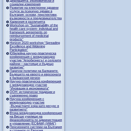
Дефлацията: Икономически и
социални измерения
Развитие на електронни здравни
услуги за психично здраве в
България: основи, перспективи,
възможности и предизвикателства
Хармония в различията
Workshop on "Sustainability of the
health care system- individual and
framework agreements on
reimbursement of medicinal
products”
Horizon 2020 workshop “Spreading
Excellence and Widening
Participation”
Юбилейна научно-практическа
конференция с международно
участие "Агробизнесът и селските
райони – настояще и бъдещо
развитие"
Парични политики на Балканите.
Бъдещето на еврото и еврозоната
в балканския регион
Научно-практическа конференция
с международно участие
“Иновации в икономиката”
ООН: исторически традиции и
съвременно право
Научна конференция с
международно участие
„Възрастните хора като ресурс в
развитието”
Втора международна конференция
на Висше училище на
франкофонията по администрация
и управление (ЕСФАМ) (ИФАГ)
Пенсионните системи на България
и страните от Евразия