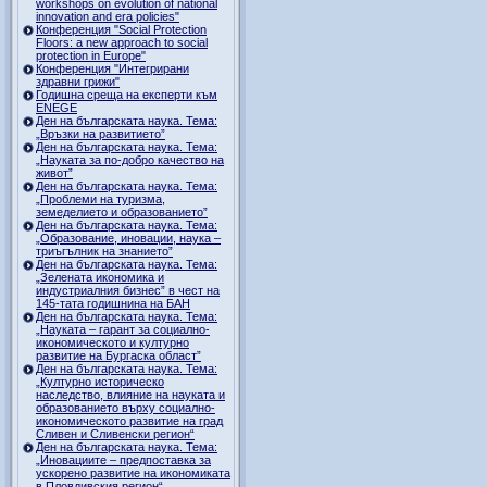
workshops on evolution of national
innovation and era policies"
Конференция "Social Protection
Floors: a new approach to social
protection in Europe"
Конференция "Интегрирани
здравни грижи"
Годишна среща на експерти към
ENEGE
Ден на българската наука. Тема:
„Връзки на развитието”
Ден на българската наука. Тема:
„Науката за по-добро качество на
живот”
Ден на българската наука. Тема:
„Проблеми на туризма,
земеделието и образованието”
Ден на българската наука. Тема:
„Образование, иновации, наука –
триъгълник на знанието”
Ден на българската наука. Тема:
„Зелената икономика и
индустриалния бизнес” в чест на
145-тата годишнина на БАН
Ден на българската наука. Тема:
„Науката – гарант за социално-
икономическото и културно
развитие на Бургаска област”
Ден на българската наука. Тема:
„Културно историческо
наследство, влияние на науката и
образованието върху социално-
икономическото развитие на град
Сливен и Сливенски регион“
Ден на българската наука. Тема:
„Иновациите – предпоставка за
ускорено развитие на икономиката
в Пловдивския регион“