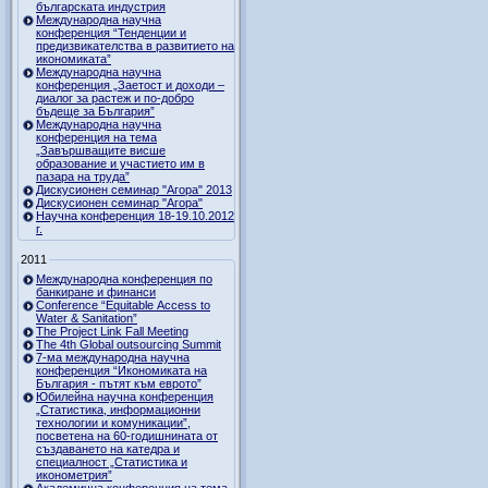
българската индустрия
Международна научна
конференция “Тенденции и
предизвикателства в развитието на
икономиката”
Международна научна
конференция „Заетост и доходи –
диалог за растеж и по-добро
бъдеще за България”
Международна научна
конференция на тема
„Завършващите висше
образование и участието им в
пазара на труда”
Дискусионен семинар "Агора" 2013
Дискусионен семинар "Агора"
Научна конференция 18-19.10.2012
г.
2011
Международна конференция по
банкиране и финанси
Conference “Equitable Access to
Water & Sanitation”
The Project Link Fall Meeting
The 4th Global outsourcing Summit
7-ма международна научна
конференция “Икономиката на
България - пътят към еврото”
Юбилейна научна конференция
„Статистика, информационни
технологии и комуникации”,
посветена на 60-годишнината от
създаването на катедра и
специалност „Статистика и
иконометрия”
Академична конференция на тема