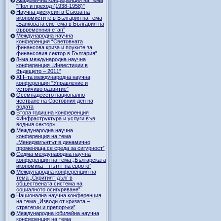
"Пол и преход (1938-1958)"
Научна дискусия в Съюза на
икономистите в България на тема
„Банковата система в България на
съвременния етап”
Международна научна
конференция “Световната
финансова криза и поуките за
финансовия сектор в България”
8-ма международна научна
конференция „Инвестиции в
бъдещето – 2011”
ХІІІ–та международна научна
конференция “Управление и
устойчиво развитие”
Осемнадесето национално
честване на Световния ден на
водата
Втора годишна конференция
«Инфраструктура и услуги във
водния сектор»
Международна научна
конференция на тема
„Мениджмънтът в динамично
променяща се среда за сигурност”
Седма международна научна
конференция на тема „Българската
икономика – пътят на еврото”
Международна конференция на
тема „Скритият дълг в
обществената система на
социалното осигуряване”
Национална научна конференция
на тема „Изводи от кризата –
стратегии и препоръки”
Международна юбилейна научна
конференция на тема