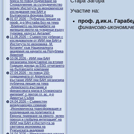
Стара Загора
борса по повод подписване на
Споразумение за сътрудничество
между Института за икономически
Участие на:
изследвания при БАН и
Българската фондова борса
01.07.2026 – Публична лекция на
проф. д.ик.н. Гараб
проф. д-р Мустафа Боз на тема
„Влиянието на продажбите на
финансово-икономиче
жилищни имоти на чужденци върху
туризма: казусът Анталия“
11.06.2026 – Съвместен уебинар с
изследователи от ИИИ при БАН и
Института по икономика „М.
Котанян“ към Националната
академия на науките на Република
Армения
10.06.2026 - ИИИ при БАН
организира представяне на втория
Годишен доклад за ESG отчитането
на българските компании
27.04.2026 - по повод 150-
годишнината от Априлското
въстание ИИИ при БАН организира
публична лекция на тема
„Априлското въстание и
финансовата криза в Османската
империя“ с лектор гл. ас. д-р
Димитър Събев
24.04.2026 – Съвместен
международен семинар
„Икономическа трансформация и
координация на политиките в
Европа: приемане на еврото, зелен
преход и глобална интеграция“ на
ИИИ при БАН и Института за
световна икономика на
Румънската академия
16.04.2026 – Международна научна