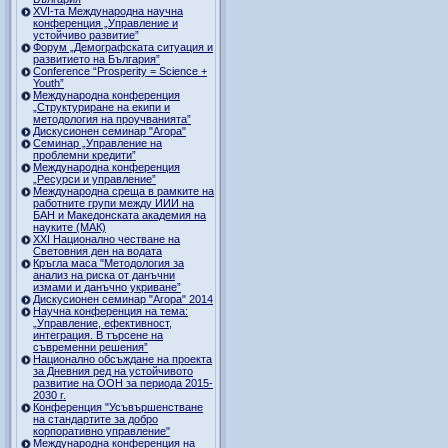
ХVI-та Международна научна
конференция „Управление и
устойчиво развитие”
Форум „Демографската ситуация и
развитието на България”
Conference “Prosperity = Science +
Youth”
Международна конференция
„Структуриране на екипи и
методология на проучванията”
Дискусионен семинар "Агора"
Семинар „Управление на
проблемни кредити”
Международна конференция
„Ресурси и управление”
Международна среща в рамките на
работните групи между ИИИ на
БАН и Македонската академия на
науките (МАК)
XXI Национално честване на
Световния ден на водата
Кръгла маса "Методология за
анализ на риска от данъчни
измами и данъчно укриване”
Дискусионен семинар "Агора" 2014
Научна конференция на тема:
„Управление, ефективност,
интеграция. В търсене на
съвременни решения”
Национално обсъждане на проекта
за Дневния ред на устойчивото
развитие на ООН за периода 2015-
2030 г.
Конференция "Усъвършенстване
на стандартите за добро
корпоративно управление"
Международна конференция на