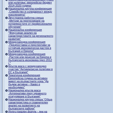
или политики: европейски бюджет
2014-2020 година”
Национална научна конференция
„Семейство и солидарност между
поколенията”
Двустранна работна среща
„Методи за прогнозиране на
потребностите от професионално
обучение”
Национална конференция
“Фокусиран анализ на
характеристиките на регионалното
развитие”
Международна конференция
„Предпоставки и перспективи за
устойчив икономически растеж в
България и Европа”
Международна конференция
„Растеж или рецесия за Европа и
българската икономика през 2012
г.”
Кръгла маса с международно
участие “Антикризисни политики в
ЕС и България”
Тематична конференция
Европейска година на активен
живот на възрастните хора “Да
бъдем активни – Какво е
необходимо”
Национална кръгла маса
„Алтернативи пред здравното
осигуряване в България”
Национална научна среща “Обща
характеристика и сравнителен
анализ на развитието на
българските райони”
Индустриален форум - дни на