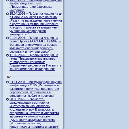
конференция на тема
„Променящата се балканска
миграция“
15.04.2026 – Публична лекция на д-
р Сабине Бонакер-Брус на тема
„Развитие на академичните умения
в ерата на изкуствения интелект:
изводи от проекта за академични
умения на Оксфордския
университет“
01.04.2026 – Публична лекция на
тема “Проект FLAG FICET (ФЛАГ –
Финансов инструмент за преход
към чиста енергия): дейности,
резултати и научени уроци”
11.02.2026 – Публична лекция на
тема “Предизвикателства пред
българската икономика:
Академични решения от Института
за икономически изследвания”
2025
24.11.2025 – Международна научна
конференция 2025 „Икономическо
развитие и политики: реалности и
перспективи. Устойчивост в
условия на глобални промени“
20.06.2025 – Съвместен
международен семинар на
Института за икономически
изследвания при Българската
академия на науките и Института
за световна икономика към
Румънската академия на тема
„Устойчиво развитие,
индустриална политика и растеж“