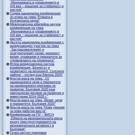
„Икономиката и управлението в
ХХI век – решения за стабилност и
растеж”
Седма национална конференция
по етика на тема “Етиката в
българската наука”
Международна юбилейна научна
конференция на тема
„Икономиката и управлението в
ХХI век – решения за стабилност и
растеж”
Десета национална конференция с
международно участие на тема
„Застрахователният и
осигурителният пазар: реалност,
визия, очаквания и приоритети за
управлението на промяната”
Втора международна научна
конференция „Бизнесът и
развитието на регионите. Селските
райони – поглед към Европа 2020”
Кръгла маса на тема: „От
националните цели и приоритети
на националната програма за
развитие: България 2020 към
партньорски договор за развитие и
инвестиции 2014-2020 г.”
Кръгла маса на тема „Визия, цели
и приоритети: България 2020”
Кръгла маса на тема “Нови умения
за нови работни места”
Конференция на ПУ – ФИСН
„Ефекти на икономическата криза
върху преструктурирането на
икономическата активност в
България”
Осма научно-приложна