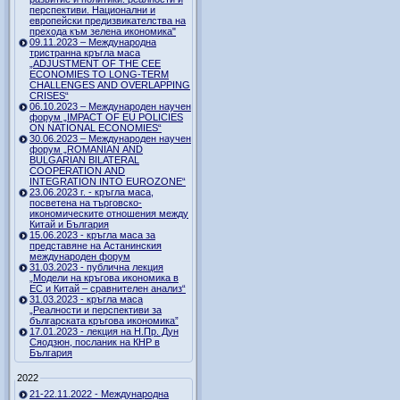
перспективи. Национални и
европейски предизвикателства на
прехода към зелена икономика"
09.11.2023 – Международна
тристранна кръгла маса
„ADJUSTMENT OF THE CEE
ECONOMIES TO LONG-TERM
CHALLENGES AND OVERLAPPING
CRISES“
06.10.2023 – Международен научен
форум „IMPACT OF EU POLICIES
ON NATIONAL ECONOMIES“
30.06.2023 – Международен научен
форум „ROMANIAN AND
BULGARIAN BILATERAL
COOPERATION AND
INTEGRATION INTO EUROZONE“
23.06.2023 г. - кръгла маса,
посветена на търговско-
икономическите отношения между
Китай и България
15.06.2023 - кръгла маса за
представяне на Астанинския
международен форум
31.03.2023 - публична лекция
„Модели на кръгова икономика в
ЕС и Китай – сравнителен анализ“
31.03.2023 - кръгла маса
„Реалности и перспективи за
българската кръгова икономика”
17.01.2023 - лекция на Н.Пр. Дун
Сяодзюн, посланик на КНР в
България
2022
21-22.11.2022 - Международна