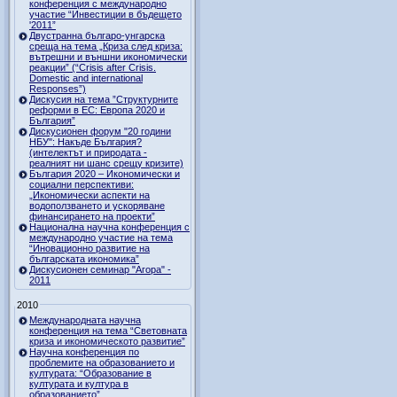
конференция с международно
участие “Инвестиции в бъдещето
'2011”
Двустранна българо-унгарска
среща на тема „Криза след криза:
вътрешни и външни икономически
реакции” (“Crisis after Crisis.
Domestic and international
Responses”)
Дискусия на тема ”Структурните
реформи в ЕС: Европа 2020 и
България”
Дискусионен форум "20 години
НБУ": Накъде България?
(интелектът и природата -
реалният ни шанс срещу кризите)
България 2020 – Икономически и
социални перспективи:
„Икономически аспекти на
водоползването и ускоряване
финансирането на проекти”
Национална научна конференция с
международно участие на тема
“Иновационно развитие на
българската икономика”
Дискусионен семинар "Агора" -
2011
2010
Международната научна
конференция на тема “Световната
криза и икономическото развитие”
Научна конференция по
проблемите на образованието и
културата: “Образование в
културата и култура в
образованието”