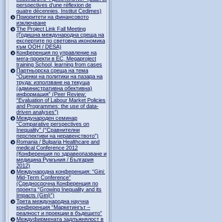
perspectives d’une réflexion de
quatre décennies, Institut Cedimes)
Приоритети на финансовото
изключване
The Project Link Fall Meeting
(Годишна международна среща на
експертите по световна икономика
към ООН / DESA)
Конференция по управление на
мега-проекти в ЕС, Megaproject
training School, learning from cases
Партньорска среща на тема
“Оценки на политики на пазара на
труда: използване на текуща
(административна обективна)
информация” (Peer Review:
“Evaluation of Labour Market Policies
and Programmes: the use of data-
driven analyses”)
Международен семинар
“Comparative perspectives on
Inequality” (“Сравнителни
перспективи на неравенството”)
Romania / Bulgaria Healthcare and
medical Conference 2012
(Конференция по здравеопазване и
медицина Румъния / България
2012)
Международна конференция: “Gini:
Mid-Term Conference”
(Средносрочна Конференция по
проекта “Growing Inequality and its
Impacts (Gini)”)
Трета международна научна
конференция “Маркетингът –
реалност и проекции в бъдещето”
Междуфирмената задлъжнялост в