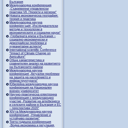
България
Международна конференция
„Съвременни управленски
практики VII. Проекти и региони”
Новата икономическа география:
теория и практика
Международна научна
конферен¬ция „Изследователски
методи и технологии в
икономическите и социални науки”
„Глобалната криза и България –
социално-икономически и
демографски проблеми и
хуманитарни аспекти”
International scientific Conference
"Impact of Climate Change on
Agriculture"
Обща характеристика и
сравнителен анализ на развитието
на българските райони
Международна научна
конференция „Актуални проблеми
на защита на населението и
инфраструктурата”
Юбилейна международна научна
конференция на Национален
военен университет
Научно-практическа електронна
конференция с международно
участие „Развитие на агробизнеса
и селските райони в България и ЕС
– перспективи 2020”
XIV-та Международна научна
конференция „Управление и
устойчиво развитие”
Трета годишна конференция
„Водна икономика и регулация,