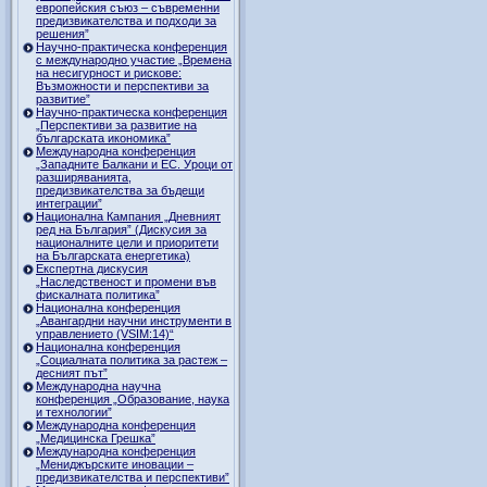
европейския съюз – съвременни
предизвикателства и подходи за
решения”
Научно-практическа конференция
с международно участие „Времена
на несигурност и рискове:
Възможности и перспективи за
развитие”
Научно-практическа конференция
„Перспективи за развитие на
българската икономика”
Международна конференция
„Западните Балкани и ЕС. Уроци от
разширяванията,
предизвикателства за бъдещи
интеграции”
Национална Кампания „Дневният
ред на България” (Дискусия за
националните цели и приоритети
на Българската енергетика)
Експертна дискусия
„Наследственост и промени във
фискалната политика”
Национална конференция
„Авангардни научни инструменти в
управлението (VSIM:14)“
Национална конференция
„Социалната политика за растеж –
десният път”
Международна научна
конференция „Образование, наука
и технологии”
Международна конференция
„Медицинска Грешка”
Международна конференция
„Мениджърските иновации –
предизвикателства и перспективи”