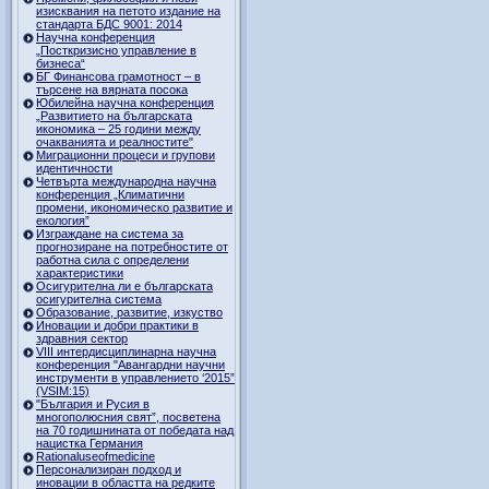
изисквания на петото издание на
стандарта БДС 9001: 2014
Научна конференция
„Посткризисно управление в
бизнеса“
БГ Финансова грамотност – в
търсене на вярната посока
Юбилейна научна конференция
„Развитието на българската
икономика – 25 години между
очакванията и реалностите"
Миграционни процеси и групови
идентичности
Четвърта международна научна
конференция „Климатични
промени, икономическо развитие и
екология”
Изграждане на система за
прогнозиране на потребностите от
работна сила с определени
характеристики
Осигурителна ли е българската
осигурителна система
Образование, развитие, изкуство
Иновации и добри практики в
здравния сектор
VIII интердисциплинарна научна
конференция "Авангардни научни
инструменти в управлението ‘2015”
(VSIM:15)
"България и Русия в
многополюсния свят”, посветена
на 70 годишнината от победата над
нацистка Германия
Rationaluseofmedicine
Персонализиран подход и
иновации в областта на редките