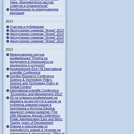
тема „Икономически растеж:
стимули и ограничители”
Конференция по международна
миграция
2013
Участие и публикации
Дискусионен семинар "Агора" 2013
Дискусионен семинар "Агора" 2013
Дискусионен семинар "Агора" 2013
Дискусионен семинар "Агора" 2013
2012
Международна научна
конференция “Ролята на
медиумите в промоцията на
продуктите и услугите"
Конференция Esd I-St International
scientific Conference
Gordon Research Сonference
Science & Technology Policy:
Science and Technology Policy in
Global Context
International scientific Conference
“Economics and Management-2012”
20-та годишна конференция на
мрежата на институти и школи за
публична администрация в
Централна и Източна Европа:
двадесет години развитие (The
20th Nispacee Annual Conference:
Public Administration East and West:
Twenty years of Development
Изводи и перспективи от
придобитото знание в течение на
изминалите 4 десетилетия” (Bilan et