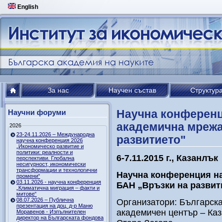
English
За нас
Научен състав
Структур
Научна конференц
Научни форуми
академична мрежа
2026
23-24.11.2026 – Международна
развитието"
научна конференция 2026
„Икономическо развитие и
политики: реалности и
6-7.11.2015 г., Казанлък
перспективи. Глобална
несигурност, икономически
трансформации и технологични
Научна конференция н
промени“
03.11.2026 - научна конференция
БАН „Връзки на развит
„Климатична миграция – факти и
митове“
08.07.2026 – Публична
Организатори: Българска
презентация на доц. д-р Маню
академичен център – Каз
Моравенов - Изпълнителен
директор на Българската фондова