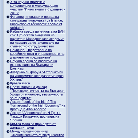
Х-та научно-приложна
конференция с международно
участие “Инвестиции в бъдещето -
2015”
Финанси, иновации и социална
солидарна икономика (La finance,
l’innovation et l’économie sociale et
solidaire)
Работна среща по линията на БАН
със Сръбската академия на
науките и Македонската академия
на науките за установяване на
съвместно сътрудничество
Семинар „Представяне на
корейския опит в управлението на
държавните предприятия”
Научна среща за развитие на
икономиките на България и
Виетнам
Академичен форум "Алтернативи
на икономическото развитие през
XXI век"
Кръгла маса
Презентация на доклад
"Производителността на България.
Уроци от миналото, възможности
за бъдещето"
Лекция "Luck of the Irish? The
Turnaround of the Irish Economy" на
проф. д-р Alan Ahearne
Лекция "Абеномика" на Н.Пр. г-н
Такаши Коидзуми, посланик на
Япония
Кръгла маса за приходите от
данъци и такси
Международен семинар
„Икономическото сътрудничество