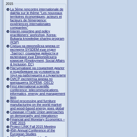
2015
La 3éme rencontre internationale de
dakhla sur le thème “Les nouveaux
territoires économiques; acteurs et
facteurs de l’émergence;
expériences internationales
comparées”
Interim reporting and policy
practitioners’ workshop, Korea-
Bulgaria knowledge sharing program
(KSP)
Среща на европейска мрежа от
експерти SYSDEM към отдел
„Заетост, социални дейности и
включване към Европейската
комисия (Employment, Social Affairs
& Inclusion, ЕС)
Насърчаване на социалния диалог
и подобряване на условията на
труд на работниците и служителите
ОИСР, експертна мрежа по
миграцията SOPEMI, OECD
First international scientific
conference: telecommunications,
informatics, energy and management
tiem
Wood processing and furniture
manufacturing on the world market
and wood-based energy goes global
Семинар «Trade Union approaches
on demography and migrations»
Financial and Monetary Economics –
FME 2015
Project LINK Fall 2015 Meeting
45th Annual Conference of the
European Studies