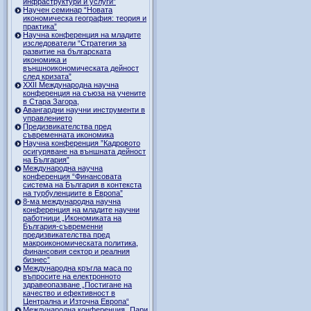
инфраструктури и услуги”
Научен семинар “Новата
икономическа география: теория и
практика”
Научна конференция на младите
изследователи “Стратегия за
развитие на българската
икономика и
външноикономическата дейност
след кризата”
ХХII Международна научна
конференция на съюза на учените
в Стара Загора,
Авангардни научни инструменти в
управлението
Предизвикателства пред
съвременната икономика
Научна конференция ”Кадровото
осигуряване на външната дейност
на България”
Международна научна
конференция “Финансовата
система на България в контекста
на турбуленциите в Европа”
8-ма международна научна
конференция на младите научни
работници „Икономиката на
България-съвременни
предизвикателства пред
макроикономическата политика,
финансовия сектор и реалния
бизнес”
Международна кръгла маса по
въпросите на електронното
здравеопазване „Постигане на
качество и ефективност в
Централна и Източна Европа“
Международна конференция „Пари