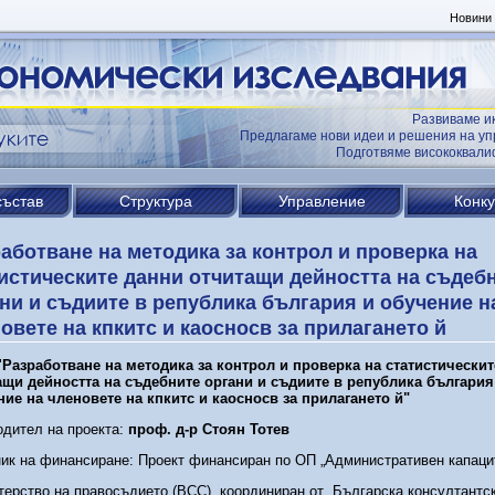
Новини
Развиваме и
Предлагаме нови идеи и решения на уп
Подготвяме висококвал
състав
Структура
Управление
Конк
аботване на методика за контрол и проверка на
истическите данни отчитащи дейността на съдеб
ни и съдиите в република българия и обучение н
овете на кпкитс и каосносв за прилагането й
"
Разработване на методика за контрол и проверка на статистически
ащи дейността на съдебните органи и съдиите в република българия
ние на членовете на кпкитс и каосносв за прилагането й"
дител на проекта:
проф. д-р Стоян Тотев
ик на финансиране: Проект финансиран по ОП „Административен капаци
ерство на правосъдието (ВСС), координиран от „Българска консултантс