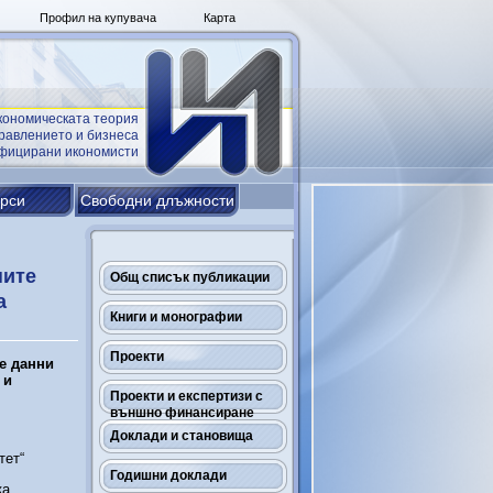
Профил на купувача
Карта
кономическата теория
равлението и бизнеса
ифицирани икономисти
урси
Свободни длъжности
ните
Общ списък публикации
а
Книги и монографии
Проекти
те данни
 и
Проекти и експертизи с
външно финансиране
Доклади и становища
тет“
Годишни доклади
ка