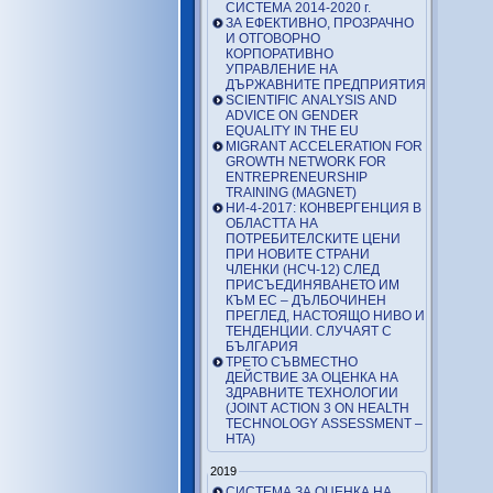
СИСТЕМА 2014-2020 г.
ЗА ЕФЕКТИВНО, ПРОЗРАЧНО
И ОТГОВОРНО
КОРПОРАТИВНО
УПРАВЛЕНИЕ НА
ДЪРЖАВНИТЕ ПРЕДПРИЯТИЯ
SCIENTIFIC ANALYSIS AND
ADVICE ON GENDER
EQUALITY IN THE EU
MIGRANT ACCELERATION FOR
GROWTH NETWORK FOR
ENTREPRENEURSHIP
TRAINING (MAGNET)
НИ-4-2017: КОНВЕРГЕНЦИЯ В
ОБЛАСТТА НА
ПОТРЕБИТЕЛСКИТЕ ЦЕНИ
ПРИ НОВИТЕ СТРАНИ
ЧЛЕНКИ (НСЧ-12) СЛЕД
ПРИСЪЕДИНЯВАНЕТО ИМ
КЪМ ЕС – ДЪЛБОЧИНЕН
ПРЕГЛЕД, НАСТОЯЩО НИВО И
ТЕНДЕНЦИИ. СЛУЧАЯТ С
БЪЛГАРИЯ
ТРЕТО СЪВМЕСТНО
ДЕЙСТВИЕ ЗА ОЦЕНКА НА
ЗДРАВНИТЕ ТЕХНОЛОГИИ
(JOINT ACTION 3 ON HEALTH
TECHNOLOGY ASSESSMENT –
HTA)
2019
СИСТЕМА ЗА ОЦЕНКА НА