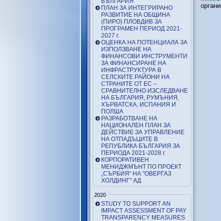
БЪЛГАРИЯ
орган
ПЛАН ЗА ИНТЕГРИРАНО
РАЗВИТИЕ НА ОБЩИНА
(ПИРО) ПЛОВДИВ ЗА
ПРОГРАМЕН ПЕРИОД 2021-
2027 г.
ОЦЕНКА НА ПОТЕНЦИАЛА ЗА
ИЗПОЛЗВАНЕ НА
ФИНАНСОВИ ИНСТРУМЕНТИ
ЗА ФИНАНСИРАНЕ НА
ИНФРАСТРУКТУРА В
СЕЛСКИТЕ РАЙОНИ НА
СТРАНИТЕ ОТ ЕС –
СРАВНИТЕЛНО ИЗСЛЕДВАНЕ
НА БЪЛГАРИЯ, РУМЪНИЯ,
ХЪРВАТСКА, ИСПАНИЯ И
ПОЛША
РАЗРАБОТВАНЕ НА
НАЦИОНАЛЕН ПЛАН ЗА
ДЕЙСТВИЕ ЗА УПРАВЛЕНИЕ
НА ОТПАДЪЦИТЕ В
РЕПУБЛИКА БЪЛГАРИЯ ЗА
ПЕРИОДА 2021-2028 г.
КОРПОРАТИВЕН
МЕНИДЖМЪНТ ПО ПРОЕКТ
„СЪРБИЯ“ НА "ОВЕРГАЗ
ХОЛДИНГ" АД
2020
STUDY TO SUPPORT AN
IMPACT ASSESSMENT OF PAY
TRANSPARENCY MEASURES