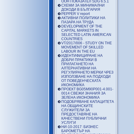
ООН ПОКАЗАТЕЛ SDG 6.5.1
СХЕМИ ЗА МИНИМАЛНИ
ДОХОДИ В БЪЛГАРИЯ
PEPPER V report
АКТИВНИ ПОЛИТИКИ НА
ПАЗАРА НА ТРУДА
DEVELOPMENT OF THE
CAPITAL MARKETS IN
SELECTED LATIN AMERICAN
COUNTRIES
VT/2017/006 - STUDY ON THE
MOVEMENT OF SKILLED
LABOUR IN THE EU
ИДЕНТИФИЦИРАНЕ НА
ДОБРИ ПРАКТИКИ В
ПРИЛАГАНЕТО НА
АЛТЕРНАТИВНИ НА
РЕГУЛИРАНЕТО МЕРКИ ЧРЕЗ
ИЗПОЛЗВАНЕ НА ПОДХОДИ
ОТ ПОВЕДЕНЧЕСКАТА
ИКОНОМИКА
ПРОЕКТ BG05M90P001-4.001-
0014 СВЕЖИ ЗНАНИЯ ЗА
ЗЕЛЕНА ИКОНОМИКА
ПОДОБРЯВАНЕ КАПАЦИТЕТА
НА ОБЩИНСКИТЕ
СЛУЖИТЕЛИ ЗА
ПРЕДОСТАВЯНЕ НА
КАЧЕСТВЕНИ ПУБЛИЧНИ
УСЛУГИ
НИ-10-2017: БИЗНЕС
БАРОМЕТЪР НА