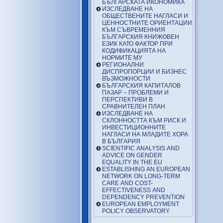
БЪЛГАРСКАТА ИКОНОМИКА
ИЗСЛЕДВАНЕ НА
ОБЩЕСТВЕНИТЕ НАГЛАСИ И
ЦЕННОСТНИТЕ ОРИЕНТАЦИИ
КЪМ СЪВРЕМЕННИЯ
БЪЛГАРСКИЯ КНИЖОВЕН
ЕЗИК КАТО ФАКТОР ПРИ
КОДИФИКАЦИЯТА НА
НОРМИТЕ МУ
РЕГИОНАЛНИ
ДИСПРОПОРЦИИ И БИЗНЕС
ВЪЗМОЖНОСТИ
БЪЛГАРСКИЯ КАПИТАЛОВ
ПАЗАР – ПРОБЛЕМИ И
ПЕРСПЕКТИВИ В
СРАВНИТЕЛЕН ПЛАН
ИЗСЛЕДВАНЕ НА
СКЛОННОСТТА КЪМ РИСК И
ИНВЕСТИЦИОННИТЕ
НАГЛАСИ НА МЛАДИТЕ ХОРА
В БЪЛГАРИЯ
SCIENTIFIC ANALYSIS AND
ADVICE ON GENDER
EQUALITY IN THE EU
ESTABLISHING AN EUROPEAN
NETWORK ON LONG-TERM
CARE AND COST-
EFFECTIVENESS AND
DEPENDENCY PREVENTION
EUROPEAN EMPLOYMENT
POLICY OBSERVATORY