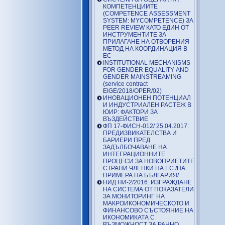
КОМПЕТЕНЦИИТЕ
(COMPETENCE ASSESSMENT
SYSTEM: MYCOMPETENCE) ЗА
PEER REVIEW КАТО ЕДИН ОТ
ИНСТРУМЕНТИТЕ ЗА
ПРИЛАГАНЕ НА ОТВОРЕНИЯ
МЕТОД НА КООРДИНАЦИЯ В
ЕС
INSTITUTIONAL MECHANISMS
FOR GENDER EQUALITY AND
GENDER MAINSTREAMING
(service contract
EIGE/2018/OPER/02)
ИНОВАЦИОНЕН ПОТЕНЦИАЛ
И ИНДУСТРИАЛЕН РАСТЕЖ В
ЮИР: ФАКТОРИ ЗА
ВЪЗДЕЙСТВИЕ
ФП 17-ФИСН-012/ 25.04.2017:
ПРЕДИЗВИКАТЕЛСТВА И
БАРИЕРИ ПРЕД
ЗАДЪЛБОЧАВАНЕ НА
ИНТЕГРАЦИОННИТЕ
ПРОЦЕСИ ЗА НОВОПРИЕТИТЕ
СТРАНИ ЧЛЕНКИ НА ЕС /НА
ПРИМЕРА НА БЪЛГАРИЯ/
НИД НИ-2/2016: ИЗГРАЖДАНЕ
НА СИСТЕМА ОТ ПОКАЗАТЕЛИ
ЗА МОНИТОРИНГ НА
МАКРОИКОНОМИЧЕСКОТО И
ФИНАНСОВО СЪСТОЯНИЕ НА
ИКОНОМИКАТА С
ВЪЗМОЖНОСТ ЗА РАННО