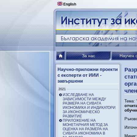
English
За нас
Научен 
Научно-приложни проекти
Разр
с експерти от ИИИ -
стат
завършени
орга
2021
член
ИЗСЛЕДВАНЕ НА
ЗАВИСИМОСТИ МЕЖДУ
Тема: 
РАЗМЕРА НА СИВАТА
отчит
ИКОНОМИКА И ИНДИКАТОРИ
обуче
ЗА ИКОНОМИЧЕСКО
РАЗВИТИЕ
Ръково
ПРИЛОЖЕНИЕ НА
МОНЕТАРНИЯ МЕТОД ЗА
Източн
ОЦЕНКА НА РАЗМЕРА НА
СИВАТА ИКОНОМИКА В
Минист