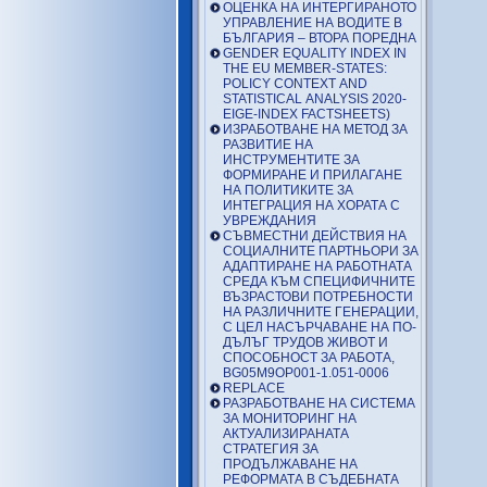
ОЦЕНКА НА ИНТЕРГИРАНОТО
УПРАВЛЕНИЕ НА ВОДИТЕ В
БЪЛГАРИЯ – ВТОРА ПОРЕДНА
GENDER EQUALITY INDEX IN
THE EU MEMBER-STATES:
POLICY CONTEXT AND
STATISTICAL ANALYSIS 2020-
EIGE-INDEX FACTSHEETS)
ИЗРАБОТВАНЕ НА МЕТОД ЗА
РАЗВИТИЕ НА
ИНСТРУМЕНТИТЕ ЗА
ФОРМИРАНЕ И ПРИЛАГАНЕ
НА ПОЛИТИКИТЕ ЗА
ИНТЕГРАЦИЯ НА ХОРАТА С
УВРЕЖДАНИЯ
СЪВМЕСТНИ ДЕЙСТВИЯ НА
СОЦИАЛНИТЕ ПАРТНЬОРИ ЗА
АДАПТИРАНЕ НА РАБОТНАТА
СРЕДА КЪМ СПЕЦИФИЧНИТЕ
ВЪЗРАСТОВИ ПОТРЕБНОСТИ
НА РАЗЛИЧНИТЕ ГЕНЕРАЦИИ,
С ЦЕЛ НАСЪРЧАВАНЕ НА ПО-
ДЪЛЪГ ТРУДОВ ЖИВОТ И
СПОСОБНОСТ ЗА РАБОТА,
BG05M9OP001-1.051-0006
REPLACE
РАЗРАБОТВАНЕ НА СИСТЕМА
ЗА МОНИТОРИНГ НА
АКТУАЛИЗИРАНАТА
СТРАТЕГИЯ ЗА
ПРОДЪЛЖАВАНЕ НА
РЕФОРМАТА В СЪДЕБНАТА