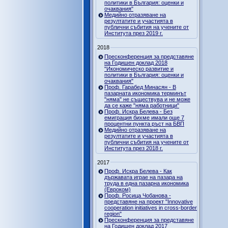
политики в България: оценки и
очаквания"
Медийно отразяване на
резултатите и участията в
публични събития на учените от
Института през 2019 г.
2018
Пресконференция за представяне
на Годишен доклад 2018
"Икономическо развитие и
политики в България: оценки и
очаквания"
Проф. Гарабед Минасян - В
пазарната икономика терминът
"няма" не съществува и не може
да се каже "няма работници"
Проф. Искра Белева - Без
емиграция бихме имали още 7
процентни пункта ръст на БВП
Медийно отразяване на
резултатите и участията в
публични събития на учените от
Института през 2018 г.
2017
Проф. Искра Белева - Как
държавата играе на пазара на
труда в една пазарна икономика
(Евроком)
Проф. Росица Чобанова -
представяне на проект "Innovative
cooperation initiatives in cross-border
region"
Пресконференция за представяне
на Годишен доклад 2017