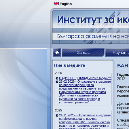
English
За нас
Научен 
Ние в медиите
БАН 
2026
Годин
ГОДИШЕН ДОКЛАД 2026 в медиите
2012
26.02.2026 - Отразяване в медиите
на пресконференция за
Годише
представяне на първия етап от
перспе
Националната научна програма
иконо
„Критични и стратегически
суровини за зелен преход и
устойчиво развитие“
Доклад
параме
2025
бизнес
24.11.2025 - Отразяване в медиите
на Международна научна
Специа
конференция 2025 „Икономическо
съобщи
развитие и политики: реалности и
реални