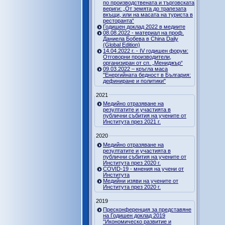
по производствената и търговската
вериги: „От земята до трапезата
вкъщи, или на масата на туриста в
ресторанта“
Годишен доклад 2022 в медиите
08.08.2022 - материал на проф.
Даниела Бобева в China Daily
(Global Edition)
14.04.2022 г. - IV годишен форум:
Отговорни производители,
организиран от сп. „Мениджър“
09.03.2022 – кръгла маса
"Енергийната бедност в България:
дефиниране и политики"
2021
Медийно отразяване на
резултатите и участията в
публични събития на учените от
Института през 2021 г.
2020
Медийно отразяване на
резултатите и участията в
публични събития на учените от
Института през 2020 г.
COVID-19 - мнения на учени от
Института
Медийни изяви на учените от
Института през 2020 г.
2019
Пресконференция за представяне
на Годишен доклад 2019
"Икономическо развитие и