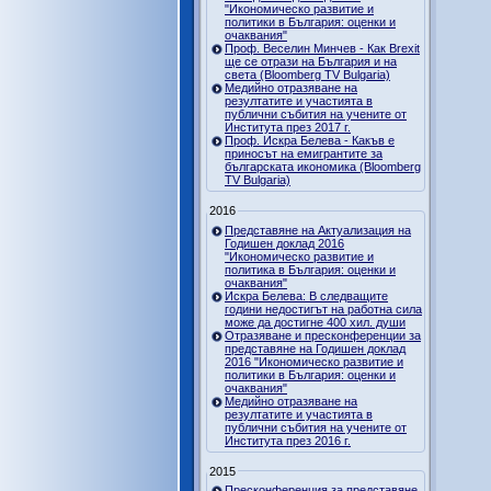
"Икономическо развитие и
политики в България: оценки и
очаквания"
Проф. Веселин Минчев - Как Brexit
ще се отрази на България и на
света (Bloomberg TV Bulgaria)
Медийно отразяване на
резултатите и участията в
публични събития на учените от
Института през 2017 г.
Проф. Искра Белева - Какъв е
приносът на емигрантите за
българската икономика (Bloomberg
TV Bulgaria)
2016
Представяне на Актуализация на
Годишен доклад 2016
"Икономическо развитие и
политика в България: оценки и
очаквания"
Искра Белева: В следващите
години недостигът на работна сила
може да достигне 400 хил. души
Отразяване и пресконференции за
представяне на Годишен доклад
2016 "Икономическо развитие и
политики в България: оценки и
очаквания"
Медийно отразяване на
резултатите и участията в
публични събития на учените от
Института през 2016 г.
2015
Пресконференция за представяне