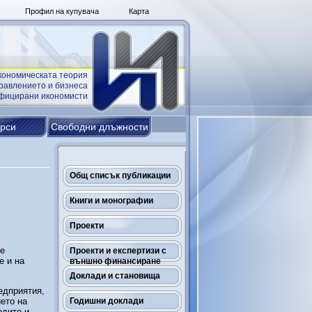
Профил на купувача
Карта
кономическата теория
равлението и бизнеса
ифицирани икономисти
урси
Свободни длъжности
Общ списък публикации
Книги и монографии
Проекти
те
Проекти и експертизи с
е и на
външно финансиране
Доклади и становища
едприятия,
ето на
Годишни доклади
одите и