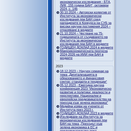
икономически изследвания - БТА,
ЛИК „155 години БАН“, октомври
2024, с. 146
30.10.2024 – Авторски колектив от
Института за икономически
изследвания при БАН сред
наградените в Конкурса на СУБ за
високи научни постижения 2024 –
отразяване в медиите
21.10.2024 – Честване на 75-
годишнината от създаването на
Института за икономически
изследвания при БАН в медиите
ГОДИШЕН ДОКЛАД 2024 в медиите
Макроикономическата прогноза
2024-2026 на ИИИ при БАН в
медиите
2023
18.12.2023 – Научен семинар на
тема „Дигитализацията в
образованието и финансовия
сектор: стандарти и тенденции“
05.12.2023 - Ежегодна научна
конференция 2023 "Икономическо
развитие и политики: реалности и
перспективи. Национални и
европейски предизвикателства на
прехода към зелена икономика"
Медийни изяви на учените от
Института през 2023 г.
ГОДИШЕН ДОКЛАД 2023 в медиите
Изследване на Института за
икономически изследвания при
БАН на тема „Преходът към
зелена икономика в ЕС и
предизвикателства пред