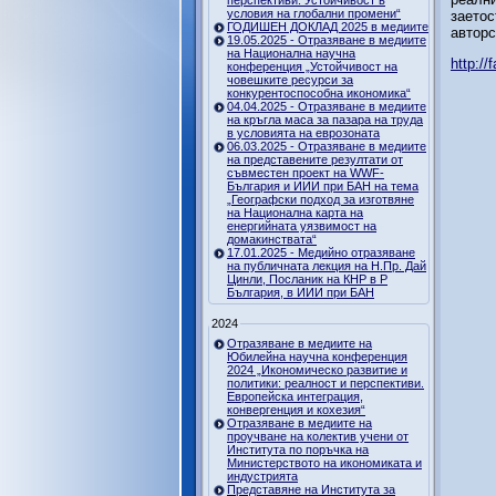
перспективи. Устойчивост в
условия на глобални промени“
заетос
ГОДИШЕН ДОКЛАД 2025 в медиите
авторс
19.05.2025 - Отразяване в медиите
на Национална научна
http:/
конференция „Устойчивост на
човешките ресурси за
конкурентоспособна икономика“
04.04.2025 - Отразяване в медиите
на кръгла маса за пазара на труда
в условията на еврозоната
06.03.2025 - Отразяване в медиите
на представените резултати от
съвместен проект на WWF-
България и ИИИ при БАН на тема
„Географски подход за изготвяне
на Национална карта на
енергийната уязвимост на
домакинствата“
17.01.2025 - Медийно отразяване
на публичната лекция на Н.Пр. Дай
Цинли, Посланик на КНР в Р
България, в ИИИ при БАН
2024
Отразяване в медиите на
Юбилейна научна конференция
2024 „Икономическо развитие и
политики: реалност и перспективи.
Европейска интеграция,
конвергенция и кохезия“
Отразяване в медиите на
проучване на колектив учени от
Института по поръчка на
Министерството на икономиката и
индустрията
Представяне на Института за