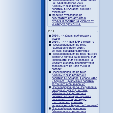
на Годишен доклад 2015
"Икономическо развитие и
политики в България: оценки и
очаквания"
Медийно отразяване на
резултатите и участията в
публични събития на учените от
Института през 2015 г.
2014
2014 г. - Избрани публикации в
медии
2014 г. - ИИИ при БАН в медиите
Пресконференция на тема
"Държавен бюджет 2015 г. -
основни предиззвикателства"
Пресконференция на тема "Бизнес
секторът трябва да се насочи към
иновациите, към обновяване на
малките и средни предприятия и
завоюването на нови външни
пазари"
Пресконференция на тема
"Икономическо развитие и
политика в България „Неравенство
и бедност – динамика и политики
за тяхното ограничаване”
Пресконференция за Представяне
на годишен доклад на тема:
"Икономическо развитие и
политика в България: оценки и
очаквания. Пазар на труда,
състояние на регионите,
неравенство и бедност в България"
Пресконференция на тема
"Икономическо развитие и