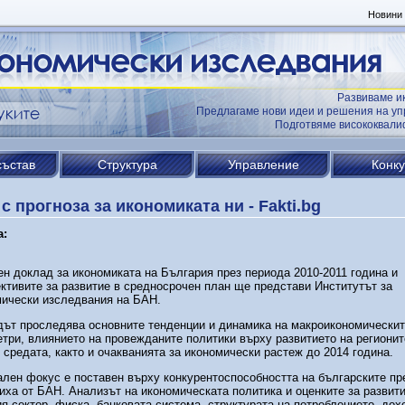
Новини
Развиваме и
Предлагаме нови идеи и решения на уп
Подготвяме висококвал
състав
Структура
Управление
Конк
с прогноза за икономиката ни - Fakti.bg
а:
н доклад за икономиката на България през периода 2010-2011 година и
ктивите за развитие в средносрочен план ще представи Институтът за
мически изследвания на БАН.
ът проследява основните тенденции и динамика на макроикономически
три, влиянието на провежданите политики върху развитието на регионит
 средата, както и очакванията за икономически растеж до 2014 година.
лен фокус е поставен върху конкурентоспособността на българските пр
ха от БАН. Анализът на икономическата политика и оценките за развити
я сектор, фиска, банковата система, структурата на потреблението, дох