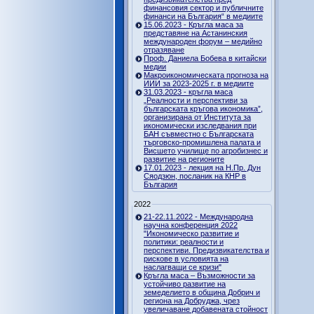
финансовия сектор и публичните
финанси на България“ в медиите
15.06.2023 - Кръгла маса за
представяне на Астанинския
международен форум – медийно
отразяване
Проф. Даниела Бобева в китайски
медии
Макроикономическата прогноза на
ИИИ за 2023-2025 г. в медиите
31.03.2023 - кръгла маса
„Реалности и перспективи за
българската кръгова икономика”,
организирана от Института за
икономически изследвания при
БАН съвместно с Българската
търговско-промишлена палата и
Висшето училище по агробизнес и
развитие на регионите
17.01.2023 - лекция на Н.Пр. Дун
Сяодзюн, посланик на КНР в
България
2022
21-22.11.2022 - Международна
научна конференция 2022
"Икономическо развитие и
политики: реалности и
перспективи. Предизвикателства и
рискове в условията на
наслагващи се кризи"
Кръгла маса – Възможности за
устойчиво развитие на
земеделието в община Добрич и
региона на Добруджа, чрез
увеличаване добавената стойност