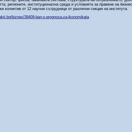
тта, регионите, институционална среда и условията за правене на бизне
ки колектив от 12 научни сътрудници от различни секции на института.
/fakti.bg/biznes/39409-ban-s-prognoza-za-ikonomikata