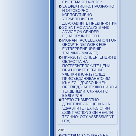
СИСТЕМА 2014-2020 г.
ЗА ЕФЕКТИВНО, ПРОЗРАЧНО
И ОТГОВОРНО
КОРПОРАТИВНО
УПРАВЛЕНИЕ НА
ДЪРЖАВНИТЕ ПРЕДПРИЯТИЯ
SCIENTIFIC ANALYSIS AND
ADVICE ON GENDER
EQUALITY IN THE EU
MIGRANT ACCELERATION FOR
GROWTH NETWORK FOR
ENTREPRENEURSHIP
TRAINING (MAGNET)
НИ-4-2017: КОНВЕРГЕНЦИЯ В
ОБЛАСТТА НА
ПОТРЕБИТЕЛСКИТЕ ЦЕНИ
ПРИ НОВИТЕ СТРАНИ
ЧЛЕНКИ (НСЧ-12) СЛЕД
ПРИСЪЕДИНЯВАНЕТО ИМ
КЪМ ЕС – ДЪЛБОЧИНЕН
ПРЕГЛЕД, НАСТОЯЩО НИВО И
ТЕНДЕНЦИИ. СЛУЧАЯТ С
БЪЛГАРИЯ
ТРЕТО СЪВМЕСТНО
ДЕЙСТВИЕ ЗА ОЦЕНКА НА
ЗДРАВНИТЕ ТЕХНОЛОГИИ
(JOINT ACTION 3 ON HEALTH
TECHNOLOGY ASSESSMENT –
HTA)
2019
СИСТЕМА ЗА ОЦЕНКА НА