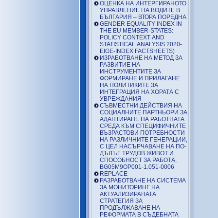
ОЦЕНКА НА ИНТЕРГИРАНОТО
УПРАВЛЕНИЕ НА ВОДИТЕ В
БЪЛГАРИЯ – ВТОРА ПОРЕДНА
GENDER EQUALITY INDEX IN
THE EU MEMBER-STATES:
POLICY CONTEXT AND
STATISTICAL ANALYSIS 2020-
EIGE-INDEX FACTSHEETS)
ИЗРАБОТВАНЕ НА МЕТОД ЗА
РАЗВИТИЕ НА
ИНСТРУМЕНТИТЕ ЗА
ФОРМИРАНЕ И ПРИЛАГАНЕ
НА ПОЛИТИКИТЕ ЗА
ИНТЕГРАЦИЯ НА ХОРАТА С
УВРЕЖДАНИЯ
СЪВМЕСТНИ ДЕЙСТВИЯ НА
СОЦИАЛНИТЕ ПАРТНЬОРИ ЗА
АДАПТИРАНЕ НА РАБОТНАТА
СРЕДА КЪМ СПЕЦИФИЧНИТЕ
ВЪЗРАСТОВИ ПОТРЕБНОСТИ
НА РАЗЛИЧНИТЕ ГЕНЕРАЦИИ,
С ЦЕЛ НАСЪРЧАВАНЕ НА ПО-
ДЪЛЪГ ТРУДОВ ЖИВОТ И
СПОСОБНОСТ ЗА РАБОТА,
BG05M9OP001-1.051-0006
REPLACE
РАЗРАБОТВАНЕ НА СИСТЕМА
ЗА МОНИТОРИНГ НА
АКТУАЛИЗИРАНАТА
СТРАТЕГИЯ ЗА
ПРОДЪЛЖАВАНЕ НА
РЕФОРМАТА В СЪДЕБНАТА