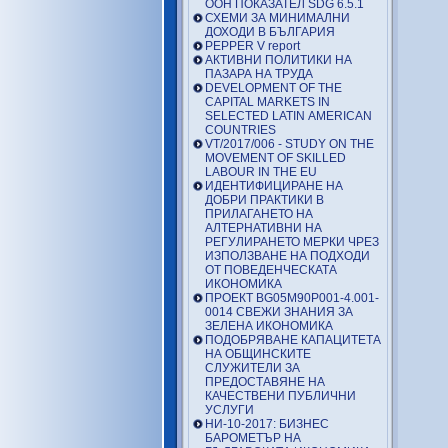
ООН ПОКАЗАТЕЛ SDG 6.5.1
СХЕМИ ЗА МИНИМАЛНИ
ДОХОДИ В БЪЛГАРИЯ
PEPPER V report
АКТИВНИ ПОЛИТИКИ НА
ПАЗАРА НА ТРУДА
DEVELOPMENT OF THE
CAPITAL MARKETS IN
SELECTED LATIN AMERICAN
COUNTRIES
VT/2017/006 - STUDY ON THE
MOVEMENT OF SKILLED
LABOUR IN THE EU
ИДЕНТИФИЦИРАНЕ НА
ДОБРИ ПРАКТИКИ В
ПРИЛАГАНЕТО НА
АЛТЕРНАТИВНИ НА
РЕГУЛИРАНЕТО МЕРКИ ЧРЕЗ
ИЗПОЛЗВАНЕ НА ПОДХОДИ
ОТ ПОВЕДЕНЧЕСКАТА
ИКОНОМИКА
ПРОЕКТ BG05M90P001-4.001-
0014 СВЕЖИ ЗНАНИЯ ЗА
ЗЕЛЕНА ИКОНОМИКА
ПОДОБРЯВАНЕ КАПАЦИТЕТА
НА ОБЩИНСКИТЕ
СЛУЖИТЕЛИ ЗА
ПРЕДОСТАВЯНЕ НА
КАЧЕСТВЕНИ ПУБЛИЧНИ
УСЛУГИ
НИ-10-2017: БИЗНЕС
БАРОМЕТЪР НА