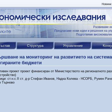
Новини
Развиваме и
Предлагаме нови идеи и решения на уп
Подготвяме висококвал
състав
Структура
Управление
Конк
ршване на мониторинг на развитието на система
егираните бюджети
тивен проект проект финансиран от Министерството на регионалното раз
стройство)
ици: ст.н.с.ІІ ст. д-р Стефан Иванов, Надка Колева - НСОРБ, Румен Рач
о Търново