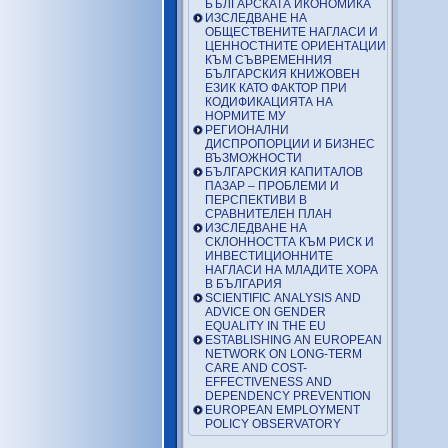
БЪЛГАРСКАТА ИКОНОМИКА
ИЗСЛЕДВАНЕ НА
ОБЩЕСТВЕНИТЕ НАГЛАСИ И
ЦЕННОСТНИТЕ ОРИЕНТАЦИИ
КЪМ СЪВРЕМЕННИЯ
БЪЛГАРСКИЯ КНИЖОВЕН
ЕЗИК КАТО ФАКТОР ПРИ
КОДИФИКАЦИЯТА НА
НОРМИТЕ МУ
РЕГИОНАЛНИ
ДИСПРОПОРЦИИ И БИЗНЕС
ВЪЗМОЖНОСТИ
БЪЛГАРСКИЯ КАПИТАЛОВ
ПАЗАР – ПРОБЛЕМИ И
ПЕРСПЕКТИВИ В
СРАВНИТЕЛЕН ПЛАН
ИЗСЛЕДВАНЕ НА
СКЛОННОСТТА КЪМ РИСК И
ИНВЕСТИЦИОННИТЕ
НАГЛАСИ НА МЛАДИТЕ ХОРА
В БЪЛГАРИЯ
SCIENTIFIC ANALYSIS AND
ADVICE ON GENDER
EQUALITY IN THE EU
ESTABLISHING AN EUROPEAN
NETWORK ON LONG-TERM
CARE AND COST-
EFFECTIVENESS AND
DEPENDENCY PREVENTION
EUROPEAN EMPLOYMENT
POLICY OBSERVATORY