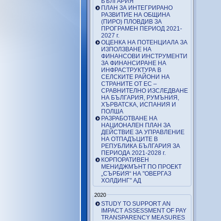
БЪЛГАРИЯ
ПЛАН ЗА ИНТЕГРИРАНО
РАЗВИТИЕ НА ОБЩИНА
(ПИРО) ПЛОВДИВ ЗА
ПРОГРАМЕН ПЕРИОД 2021-
2027 г.
ОЦЕНКА НА ПОТЕНЦИАЛА ЗА
ИЗПОЛЗВАНЕ НА
ФИНАНСОВИ ИНСТРУМЕНТИ
ЗА ФИНАНСИРАНЕ НА
ИНФРАСТРУКТУРА В
СЕЛСКИТЕ РАЙОНИ НА
СТРАНИТЕ ОТ ЕС –
СРАВНИТЕЛНО ИЗСЛЕДВАНЕ
НА БЪЛГАРИЯ, РУМЪНИЯ,
ХЪРВАТСКА, ИСПАНИЯ И
ПОЛША
РАЗРАБОТВАНЕ НА
НАЦИОНАЛЕН ПЛАН ЗА
ДЕЙСТВИЕ ЗА УПРАВЛЕНИЕ
НА ОТПАДЪЦИТЕ В
РЕПУБЛИКА БЪЛГАРИЯ ЗА
ПЕРИОДА 2021-2028 г.
КОРПОРАТИВЕН
МЕНИДЖМЪНТ ПО ПРОЕКТ
„СЪРБИЯ“ НА "ОВЕРГАЗ
ХОЛДИНГ" АД
2020
STUDY TO SUPPORT AN
IMPACT ASSESSMENT OF PAY
TRANSPARENCY MEASURES