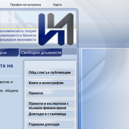
Профил на купувача
Карта
кономическата теория
равлението и бизнеса
ифицирани икономисти
урси
Свободни длъжности
та на
Общ списък публикации
витие и
Книги и монографии
ев, община
Проекти
Проекти и експертизи с
външно финансиране
Доклади и становища
Годишни доклади