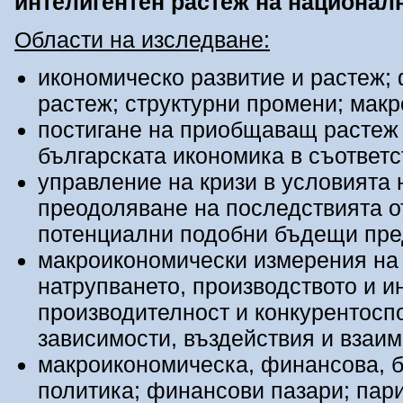
интелигентен растеж на
национал
Области на изследване:
икономическо развитие и растеж;
растеж; структурни промени; мак
постигане на приобщаващ растеж 
българската икономика в съответс
управление на кризи в условията 
преодоляване на последствията о
потенциални подобни бъдещи пре
макроикономически измерения на 
натрупването, производството и и
производителност и конкурентосп
зависимости, въздействия и взаи
макроикономическа, финансова, 
политика; финансови пазари; пари