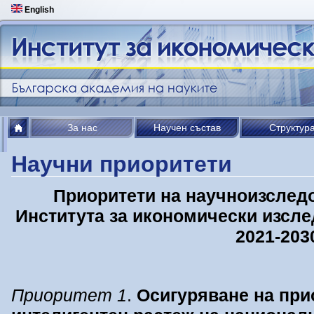
English
За нас
Научен състав
Структур
Научни приоритети
Приоритети на научноизследо
Института за икономически изсле
2021-20
Приоритет 1
.
Осигуряване на при