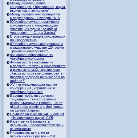
Международна научна
конференция „Образование, наука,
икономика и технологии”
Международна конференция на
младите учени – Пловдив '2015
Юбилейна научно-практическа
конференция с международно
участие „20 години Тракийски
университет – Стара Загора”
Втора международна конференция
по Европеистика
Юбилейна научна конференция с
международно участие „20 години
Тракийски университет”
Финансово образование за
устойчива икономика
Финансовото включване на
младежта. Ролята на университета
в рамките на майсторския клас
„Как да използваме финансовите
пазари в подкрепа на бизнеса и на
себе си?”
XVII-та международна научна
конференция „Управление и
устойчиво развитие”
Бъдещи глобални социални
тенденции и тяхното влияние
върху България и Европа (Future
global social trends and their impact
on Europe/Bulgaria)
Семинар на ИИИ на БАН и секция
„Икономически науки“ СУБ
Развитие на българската
икономика – предизвикателства и
възможности
Иновациите: двигател за
икономическия растеж – 2015