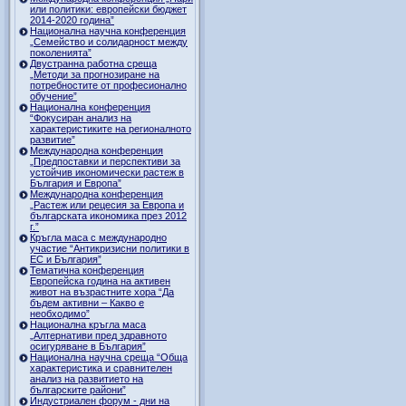
или политики: европейски бюджет
2014-2020 година”
Национална научна конференция
„Семейство и солидарност между
поколенията”
Двустранна работна среща
„Методи за прогнозиране на
потребностите от професионално
обучение”
Национална конференция
“Фокусиран анализ на
характеристиките на регионалното
развитие”
Международна конференция
„Предпоставки и перспективи за
устойчив икономически растеж в
България и Европа”
Международна конференция
„Растеж или рецесия за Европа и
българската икономика през 2012
г.”
Кръгла маса с международно
участие “Антикризисни политики в
ЕС и България”
Тематична конференция
Европейска година на активен
живот на възрастните хора “Да
бъдем активни – Какво е
необходимо”
Национална кръгла маса
„Алтернативи пред здравното
осигуряване в България”
Национална научна среща “Обща
характеристика и сравнителен
анализ на развитието на
българските райони”
Индустриален форум - дни на