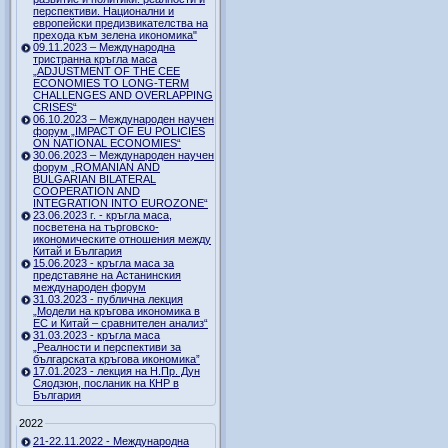
перспективи. Национални и
европейски предизвикателства на
прехода към зелена икономика"
09.11.2023 – Международна
тристранна кръгла маса
„ADJUSTMENT OF THE CEE
ECONOMIES TO LONG-TERM
CHALLENGES AND OVERLAPPING
CRISES“
06.10.2023 – Международен научен
форум „IMPACT OF EU POLICIES
ON NATIONAL ECONOMIES“
30.06.2023 – Международен научен
форум „ROMANIAN AND
BULGARIAN BILATERAL
COOPERATION AND
INTEGRATION INTO EUROZONE“
23.06.2023 г. - кръгла маса,
посветена на търговско-
икономическите отношения между
Китай и България
15.06.2023 - кръгла маса за
представяне на Астанинския
международен форум
31.03.2023 - публична лекция
„Модели на кръгова икономика в
ЕС и Китай – сравнителен анализ“
31.03.2023 - кръгла маса
„Реалности и перспективи за
българската кръгова икономика”
17.01.2023 - лекция на Н.Пр. Дун
Сяодзюн, посланик на КНР в
България
2022
21-22.11.2022 - Международна