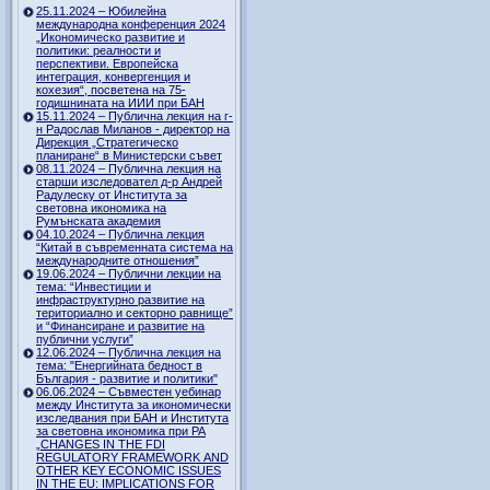
25.11.2024 – Юбилейна
международна конференция 2024
„Икономическо развитие и
политики: реалности и
перспективи. Европейска
интеграция, конвергенция и
кохезия“, посветена на 75-
годишнината на ИИИ при БАН
15.11.2024 – Публична лекция на г-
н Радослав Миланов - директор на
Дирекция „Стратегическо
планиране“ в Министерски съвет
08.11.2024 – Публична лекция на
старши изследовател д-р Андрей
Радулеску от Института за
световна икономика на
Румънската академия
04.10.2024 – Публична лекция
“Китай в съвременната система на
международните отношения”
19.06.2024 – Публични лекции на
тема: “Инвестиции и
инфраструктурно развитие на
териториално и секторно равнище”
и “Финансиране и развитие на
публични услуги”
12.06.2024 – Публична лекция на
тема: "Енергийната бедност в
България - развитие и политики"
06.06.2024 – Съвместен уебинар
между Института за икономически
изследвания при БАН и Института
за световна икономика при РА
„CHANGES IN THE FDI
REGULATORY FRAMEWORK AND
OTHER KEY ECONOMIC ISSUES
IN THE EU: IMPLICATIONS FOR