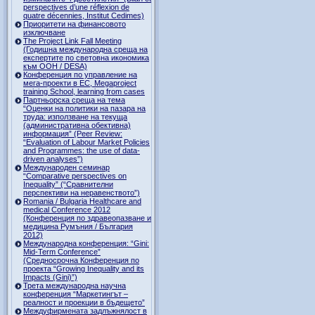
perspectives d’une réflexion de
quatre décennies, Institut Cedimes)
Приоритети на финансовото
изключване
The Project Link Fall Meeting
(Годишна международна среща на
експертите по световна икономика
към ООН / DESA)
Конференция по управление на
мега-проекти в ЕС, Megaproject
training School, learning from cases
Партньорска среща на тема
“Оценки на политики на пазара на
труда: използване на текуща
(административна обективна)
информация” (Peer Review:
“Evaluation of Labour Market Policies
and Programmes: the use of data-
driven analyses”)
Международен семинар
“Comparative perspectives on
Inequality” (“Сравнителни
перспективи на неравенството”)
Romania / Bulgaria Healthcare and
medical Conference 2012
(Конференция по здравеопазване и
медицина Румъния / България
2012)
Международна конференция: “Gini:
Mid-Term Conference”
(Средносрочна Конференция по
проекта “Growing Inequality and its
Impacts (Gini)”)
Трета международна научна
конференция “Маркетингът –
реалност и проекции в бъдещето”
Междуфирмената задлъжнялост в