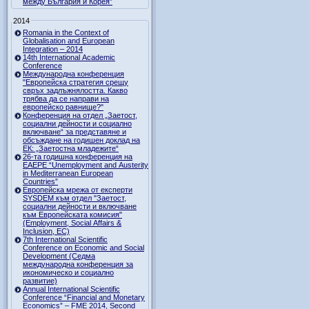
между България и Корея”
2014
Romania in the Context of
Globalisation and European
Integration – 2014
14th International Academic
Conference
Международна конференция
"Европейска стратегия срещу
свръх задлъжнялостта. Какво
трябва да се направи на
европейско равнище?"
Конференция на отдел „Заетост,
социални дейности и социално
включване“ за представяне и
обсъждане на годишен доклад на
ЕК: „Заетостна младежите“
26-та годишна конференция на
EAEPE “Unemployment and Austerity
in Mediterranean European
Countries”
Eвропейска мрежа от експерти
SYSDEM към отдел "Заетост,
социални дейности и включване
към Европейската комисия"
(Employment, Social Affairs &
Inclusion, ЕС)
7th International Scientific
Conference on Economic and Social
Development (Седма
международна конференция за
икономическо и социално
развитие)
Annual International Scientific
Conference “Financial and Monetary
Economics” – FME 2014, Second