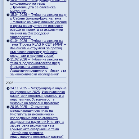
конференция на тема
„Променящата се балканска
миграция“
15.04.2026 – Публична лекция на д-
р Сабине Бонакер-Брус на тема
„Развитие на академичните умения
в ерата на изкуствения интелект:
изводи от проекта за академични
умения на Оксфордския
университет“
01.04.2026 – Публична лекция на
тема “Проект FLAG FICET (ФЛАГ –
Финансов инструмент за преход
към чиста енергия): дейности,
резултати и научени уроци”
11.02.2026 – Публична лекция на
тема “Предизвикателства пред
българската икономика:
Академични решения от Института
за икономически изследвания”
2025
24.11.2025 – Международна научна
конференция 2025 „Икономическо
развитие и политики: реалности и
перспективи. Устойчивост в
условия на глобални промени“
20.06.2025 – Съвместен
международен семинар на
Института за икономически
изследвания при Българската
академия на науките и Института
за световна икономика към
Румънската академия на тема
„Устойчиво развитие,
индустриална политика и растеж“