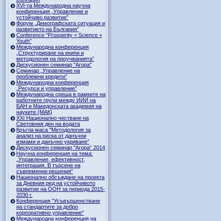
ХVI-та Международна научна
конференция „Управление и
устойчиво развитие”
Форум „Демографската ситуация и
развитието на България”
Conference “Prosperity = Science +
Youth”
Международна конференция
„Структуриране на екипи и
методология на проучванията”
Дискусионен семинар "Агора"
Семинар „Управление на
проблемни кредити”
Международна конференция
„Ресурси и управление”
Международна среща в рамките на
работните групи между ИИИ на
БАН и Македонската академия на
науките (МАК)
XXI Национално честване на
Световния ден на водата
Кръгла маса "Методология за
анализ на риска от данъчни
измами и данъчно укриване”
Дискусионен семинар "Агора" 2014
Научна конференция на тема:
„Управление, ефективност,
интеграция. В търсене на
съвременни решения”
Национално обсъждане на проекта
за Дневния ред на устойчивото
развитие на ООН за периода 2015-
2030 г.
Конференция "Усъвършенстване
на стандартите за добро
корпоративно управление"
Международна конференция на