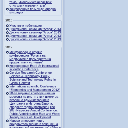
тема „Икономически растеж:
стимули и ограничители”
Конференция по международна
миграция
2013
Участие и публикации
Дискусионен семинар "Агора" 2013
Дискусионен семинар "Агора" 2013
Дискусионен семинар "Агора" 2013
Дискусионен семинар "Агора" 2013
2012
Международна научна
конференция “Ролята на
медиумите в промоцията на
продуктите и услугите"
Конференция Esd I-St International
scientific Conference
Gordon Research Сonference
Science & Technology Policy:
Science and Technology Policy in
Global Context
International scientific Conference
“Economics and Management-2012”
20-та годишна конференция на
мрежата на институти и школи за
публична администрация в
Централна и Източна Европа:
двадесет години развитие (The
20th Nispacee Annual Conference:
Public Administration East and West:
Twenty years of Development
Изводи и перспективи от
придобитото знание в течение на
изминалите 4 десетилетия” (Bilan et