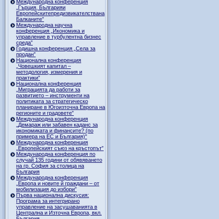
Международна конференция
„Гърция, Българияи
Европейскитепредизвикателствана
Балканите”
Международна научна
конференция „Икономика и
управление в турбулентна бизнес
среда”
Годишна конференция „Селa за
продан”
Национална конференция
„Човешкият капитал –
методология, измерения и
практики”
Национална конференция
„Миграцията да работи за
развитието – инструменти на
политиката за стратегическо
планиране в Югоизточна Европа на
регионите и градовете”
Международна конференция
„Демараж или забавен каданс за
икономиката и финансите? (по
примера на ЕС и България)"
Международна конференция
„Европейският съюз на кръстопът”
Международна конференция по
случай 135 години от обявяването
на гр. София за столица на
България
Международна конференция
„Европа и новите й граждани – от
мобилизация до избори”
Първа национална дискусия:
Програма за интегрирано
управление на засушаванията в
Централна и Източна Европа, вкл.
България