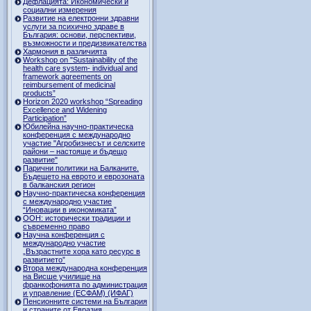
Дефлацията: Икономически и
социални измерения
Развитие на електронни здравни
услуги за психично здраве в
България: основи, перспективи,
възможности и предизвикателства
Хармония в различията
Workshop on "Sustainability of the
health care system- individual and
framework agreements on
reimbursement of medicinal
products”
Horizon 2020 workshop “Spreading
Excellence and Widening
Participation”
Юбилейна научно-практическа
конференция с международно
участие "Агробизнесът и селските
райони – настояще и бъдещо
развитие"
Парични политики на Балканите.
Бъдещето на еврото и еврозоната
в балканския регион
Научно-практическа конференция
с международно участие
“Иновации в икономиката”
ООН: исторически традиции и
съвременно право
Научна конференция с
международно участие
„Възрастните хора като ресурс в
развитието”
Втора международна конференция
на Висше училище на
франкофонията по администрация
и управление (ЕСФАМ) (ИФАГ)
Пенсионните системи на България
и страните от Евразия