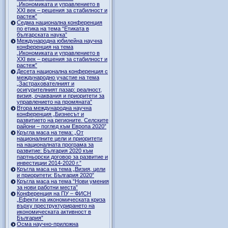
„Икономиката и управлението в
ХХI век – решения за стабилност и
растеж”
Седма национална конференция
по етика на тема “Етиката в
българската наука”
Международна юбилейна научна
конференция на тема
„Икономиката и управлението в
ХХI век – решения за стабилност и
растеж”
Десета национална конференция с
международно участие на тема
„Застрахователният и
осигурителният пазар: реалност,
визия, очаквания и приоритети за
управлението на промяната”
Втора международна научна
конференция „Бизнесът и
развитието на регионите. Селските
райони – поглед към Европа 2020”
Кръгла маса на тема: „От
националните цели и приоритети
на националната програма за
развитие: България 2020 към
партньорски договор за развитие и
инвестиции 2014-2020 г.”
Кръгла маса на тема „Визия, цели
и приоритети: България 2020”
Кръгла маса на тема “Нови умения
за нови работни места”
Конференция на ПУ – ФИСН
„Ефекти на икономическата криза
върху преструктурирането на
икономическата активност в
България”
Осма научно-приложна