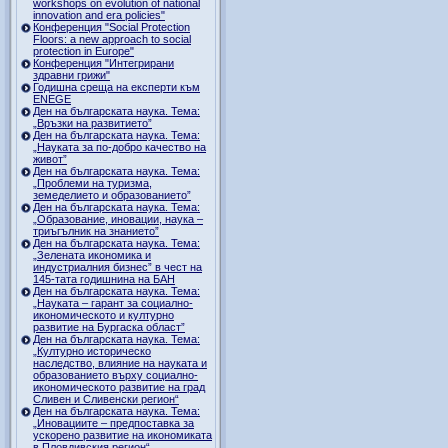
workshops on evolution of national
innovation and era policies"
Конференция "Social Protection
Floors: a new approach to social
protection in Europe"
Конференция "Интегрирани
здравни грижи"
Годишна среща на експерти към
ENEGE
Ден на българската наука. Тема:
„Връзки на развитието”
Ден на българската наука. Тема:
„Науката за по-добро качество на
живот”
Ден на българската наука. Тема:
„Проблеми на туризма,
земеделието и образованието”
Ден на българската наука. Тема:
„Образование, иновации, наука –
триъгълник на знанието”
Ден на българската наука. Тема:
„Зелената икономика и
индустриалния бизнес” в чест на
145-тата годишнина на БАН
Ден на българската наука. Тема:
„Науката – гарант за социално-
икономическото и културно
развитие на Бургаска област”
Ден на българската наука. Тема:
„Културно историческо
наследство, влияние на науката и
образованието върху социално-
икономическото развитие на град
Сливен и Сливенски регион“
Ден на българската наука. Тема:
„Иновациите – предпоставка за
ускорено развитие на икономиката
в Пловдивския регион“