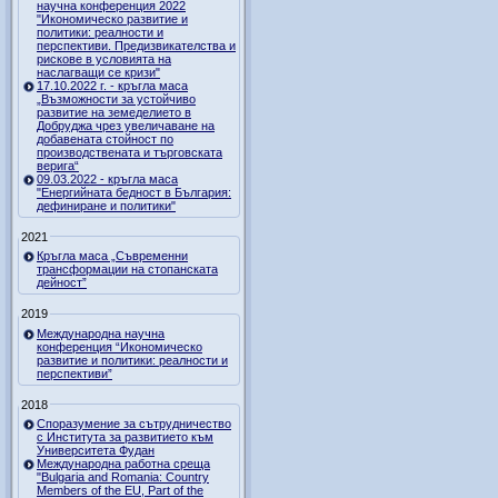
научна конференция 2022
"Икономическо развитие и
политики: реалности и
перспективи. Предизвикателства и
рискове в условията на
наслагващи се кризи"
17.10.2022 г. - кръгла маса
„Възможности за устойчиво
развитие на земеделието в
Добруджа чрез увеличаване на
добавената стойност по
производствената и търговската
верига“
09.03.2022 - кръгла маса
"Енергийната бедност в България:
дефиниране и политики"
2021
Кръгла маса „Съвременни
трансформации на стопанската
дейност”
2019
Международна научна
конференция “Икономическо
развитие и политики: реалности и
перспективи”
2018
Споразумение за сътрудничество
с Института за развитието към
Университета Фудан
Международна работна среща
"Bulgaria and Romania: Country
Members of the EU, Part of the