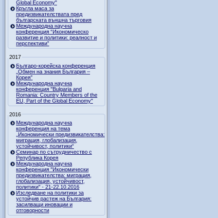
Global Economy"
Кръгла маса за
предизвикателствата пред
българската външна търговия
Международна научна
конференция “Икономическо
развитие и политики: реалност и
перспективи”
2017
Българо-корейска конференция
„Обмен на знания България –
Корея”
Международна научна
конференция "Bulgaria and
Romania: Country Members of the
EU, Part of the Global Economy"
2016
Международна научна
конференция на тема
„Икономически предизвикателства:
миграция, глобализация,
устойчивост, политики“
Семинар по сътрудничество с
Република Корея
Международна научна
конференция "Икономически
предизвикателства: миграция,
глобализация, устойчивост,
политики" - 21-22.10.2016
Изследване на политики за
устойчив растеж на България:
засилващи иновации и
отговорности