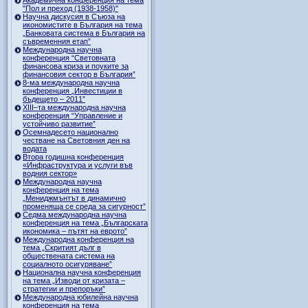
"Пол и преход (1938-1958)"
Научна дискусия в Съюза на
икономистите в България на тема
„Банковата система в България на
съвременния етап”
Международна научна
конференция “Световната
финансова криза и поуките за
финансовия сектор в България”
8-ма международна научна
конференция „Инвестиции в
бъдещето – 2011”
ХІІІ–та международна научна
конференция “Управление и
устойчиво развитие”
Осемнадесето национално
честване на Световния ден на
водата
Втора годишна конференция
«Инфраструктура и услуги във
водния сектор»
Международна научна
конференция на тема
„Мениджмънтът в динамично
променяща се среда за сигурност”
Седма международна научна
конференция на тема „Българската
икономика – пътят на еврото”
Международна конференция на
тема „Скритият дълг в
обществената система на
социалното осигуряване”
Национална научна конференция
на тема „Изводи от кризата –
стратегии и препоръки”
Международна юбилейна научна
конференция на тема