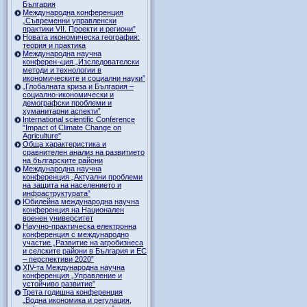
България
Международна конференция
„Съвременни управленски
практики VII. Проекти и региони”
Новата икономическа география:
теория и практика
Международна научна
конферен¬ция „Изследователски
методи и технологии в
икономическите и социални науки”
„Глобалната криза и България –
социално-икономически и
демографски проблеми и
хуманитарни аспекти”
International scientific Conference
"Impact of Climate Change on
Agriculture"
Обща характеристика и
сравнителен анализ на развитието
на българските райони
Международна научна
конференция „Актуални проблеми
на защита на населението и
инфраструктурата”
Юбилейна международна научна
конференция на Национален
военен университет
Научно-практическа електронна
конференция с международно
участие „Развитие на агробизнеса
и селските райони в България и ЕС
– перспективи 2020”
XIV-та Международна научна
конференция „Управление и
устойчиво развитие”
Трета годишна конференция
„Водна икономика и регулация,