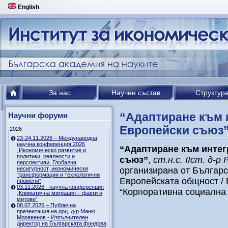
English
За нас
Научен състав
Структур
“Адаптиране към 
Научни форуми
Европейски съюз
2026
23-24.11.2026 – Международна
научна конференция 2026
“Адаптиране към интег
„Икономическо развитие и
политики: реалности и
съюз”
,
ст.н.с. ІІст. д-
перспективи. Глобална
несигурност, икономически
организирана от Българс
трансформации и технологични
Европейската общност / Б
промени“
03.11.2026 - научна конференция
“Корпоративна социална 
„Климатична миграция – факти и
митове“
08.07.2026 – Публична
презентация на доц. д-р Маню
Моравенов - Изпълнителен
директор на Българската фондова