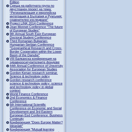
Edition
Среща на работната група по
двустранен проект на тема:
“Регионализация и европейска
интеграция в България и Румъния:
сравнително изследване”
Project LINK 2014 Conference
Jean Monnet Conference "The future
of European Studies"
9th Annual South East European
Doctoral Student Conference
Third Romanian-Bulgarian-
Hungarian-Serbian Conference
"Geographical Research and Cross-
Border Cooperation within the Lower
Basin of the Danube"
VIII Балканска конференция на
здравноосигурителните фондове
44th Annual Conference of University
Association for European Studies
Gordon-Kenan research seminar.
Science & technology policy
Gordon research сonference
science & technology policy: science
and technology policy in global
context
World Finance Conference
2nd Economics & Finance
Conference
6th International Scientific
Conference оn Economic and Social
Development and 3rd Eastern
European Esd Conference: Business
Continuity
Конференция "Does Europe Matter?
Ideaslab"
Конференция "Mutuall learning