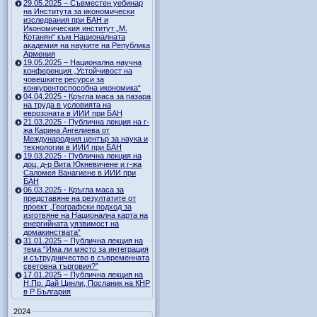
29.05.2025 – Съвместен уебинар
на Института за икономически
изследвания при БАН и
Икономическия институт „М.
Котанян“ към Националната
академия на науките на Република
Армения
19.05.2025 – Национална научна
конференция „Устойчивост на
човешките ресурси за
конкурентоспособна икономика“
04.04.2025 - Кръгла маса за пазара
на труда в условията на
еврозоната в ИИИ при БАН
21.03.2025 - Публична лекция на г-
жа Карина Ангелиева от
Международния център за наука и
технологии в ИИИ при БАН
19.03.2025 - Публична лекция на
доц. д-р Вита Юкневичене и г-жа
Саломея Ванагиене в ИИИ при
БАН
06.03.2025 - Кръгла маса за
представяне на резултатите от
проект „Географски подход за
изготвяне на Национална карта на
енергийната уязвимост на
домакинствата“
31.01.2025 – Публична лекция на
тема “Има ли място за интеграция
и сътрудничество в съвременната
световна търговия?”
17.01.2025 – Публична лекция на
Н.Пр. Дай Цинли, Посланик на КНР
в Р България
2024