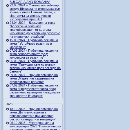
BULGARIA AND ROMANIA“
22.05.2024 – Съвместен уебинар
между Школата по икономика към
Университета Нанкай, Китай, и
Института за икономически
изследвания при БАН
24.04.2024 – Дискусия на тема
"Аспекти на зелената
трансформация: от кръгова
икономика до устойчиво развитие
на планинските райони"
15.03.2024 - Публична лекция на
тема “ Устойчиво развитие и
маркетинг”
07.03.2024 - Публична лекция на
тема “Иновативният град:
концепция за развитие”
06.03.2024 - Публична лекция на
тема “Преходът към кръгова и
зелена икономика през погледа на
банките”
09.02.2024 – Научен семинар на
тема „Маркетинг стратегии на
агросектори и региони“
07.02.2024 - Публична лекция на
тема “Предизвикателства пред
развитието на водния и въздушен
транспорт в България”
2023
18.12.2023 – Научен семинар на
тема „Дигитализацията в
образованието и финансовия
сектор: стандарти и тенденции“
05.12.2023 – Ежегодна научна
конференция 2023 "Икономическо
развитие и политики: реалности и