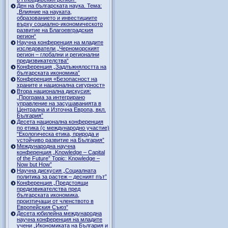
Ден на българската наука. Тема:
„Влияние на науката,
образованието и инвестициите
върху социално-икономическото
развитие на Благоевградския
регион“
Научна конференция на младите
изследователи „Черноморският
регион – глобални и регионални
предизвикателства“
Конференция „Задлъжнялостта на
българската икономика”
Конференция «Безопасност на
храните и национална сигурност»
Втора национална дискусия:
„Програма за интегрирано
управление на засушаванията в
Централна и Източна Европа, вкл.
България”
Десета национална конференция
по етика (с международно участие)
“Екологическа етика, природа и
устойчиво развитие на България”
Международна научна
конференция „Knowledge – Capital
of the Future” Topic: Knowledge –
Now but How”
Научна дискусия „Социалната
политика за растеж – десният път”
Конференция „Предстоящи
предизвикателства пред
българската икономика,
произтичащи от членството в
Европейския Съюз”
Десета юбилейна международна
научна конференция на младите
учени „Икономиката на България и