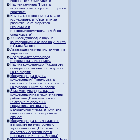
инфраструктури и услуги”
Научен семинар “Новата
икономическа география: теория и
практика”
Научна конференция на младите
изследователи “Стратегия за
развитие на българската
икономика и
външноикономическата дейност
след кризата”
ХХII Международна научна
конференция на съюза на учените
в Стара Загора,
Авангардни научни инструменти в
управлението
Предизвикателства пред
съвременната икономика
Научна конференция ”Кадровото
осигуряване на външната дейност
на България”
Международна научна
конференция “Финансовата
система на България в контекста
на турбуленциите в Европа”
8-ма международна научна
конференция на младите научни
работници „Икономиката на
България-съвременни
предизвикателства пред
макроикономическата политика,
финансовия сектор и реалния
бизнес”
Международна кръгла маса по
въпросите на електронното
здравеопазване „Постигане на
качество и ефективност в
Централна и Източна Европа“
Международна конференция „Пари