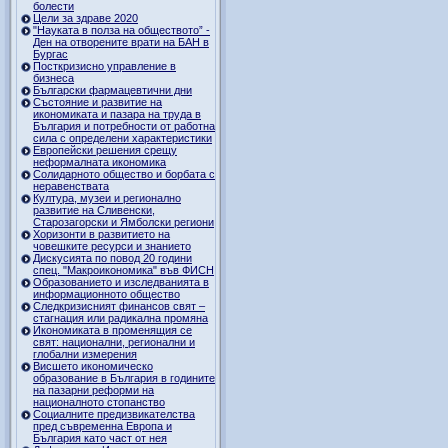
болести
Цели за здраве 2020
"Науката в полза на обществото” -
Ден на отворените врати на БАН в
Бургас
Посткризисно управление в
бизнеса
Български фармацевтични дни
Състояние и развитие на
икономиката и пазара на труда в
България и потребности от работна
сила с определени характеристики
Европейски решения срещу
неформалната икономика
Солидарното общество и борбата с
неравенствата
Култура, музеи и регионално
развитие на Сливенски,
Старозагорски и Ямболски региони
Хоризонти в развитието на
човешките ресурси и знанието
Дискусията по повод 20 години
спец. "Макроикономика" във ФИСН
Образованието и изследванията в
информационното общество
Следкризисният финансов свят –
стагнация или радикална промяна
Икономиката в променящия се
свят: национални, регионални и
глобални измерения
Висшето икономическо
образование в България в годините
на пазарни реформи на
националното стопанство
Социалните предизвикателства
пред съвременна Европа и
България като част от нея