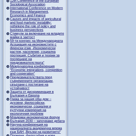
12th Conference of the European
Sociological Association
International Conference on Modern
Research in Management,
Economics and Finance
Causes and impacts of agricultural
and food markets’ instability:
rethinking the role of policy and
business perspectives
Стимули за включване на младите
майки в заетост
59-ти конгрес на Международната
Асоциация на икономистите с
френски език „Икономически
растеж, население, социална
протекция: Събития и теории за
посрещане на
предизвикателствата”
Международна конференция
“Economic integrations, competition
and cooperation”
Предизвикателствата пред
съвременните организации,
свързани с постигане на
устойчивост
Защита от дискриминация в
България и Европа
Грижа за нашия общ дом –
духовни, философски,
икономически, социални и
културни измерения на
екологичния проблем
Младежки икономически форум
България 2030 – започваме дебата
Научна конференция на
националната академична мрежа
към БАН „Връзки на развитието"
Промени, философия и нови