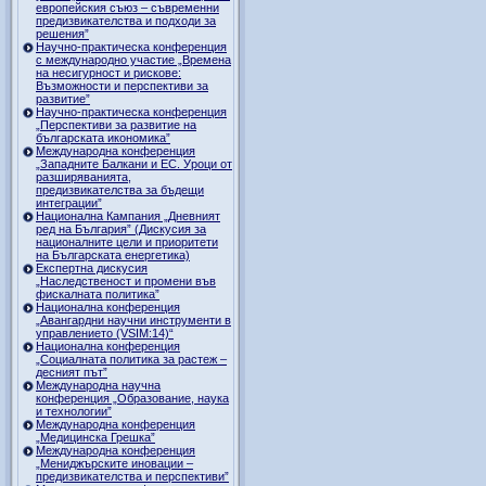
европейския съюз – съвременни
предизвикателства и подходи за
решения”
Научно-практическа конференция
с международно участие „Времена
на несигурност и рискове:
Възможности и перспективи за
развитие”
Научно-практическа конференция
„Перспективи за развитие на
българската икономика”
Международна конференция
„Западните Балкани и ЕС. Уроци от
разширяванията,
предизвикателства за бъдещи
интеграции”
Национална Кампания „Дневният
ред на България” (Дискусия за
националните цели и приоритети
на Българската енергетика)
Експертна дискусия
„Наследственост и промени във
фискалната политика”
Национална конференция
„Авангардни научни инструменти в
управлението (VSIM:14)“
Национална конференция
„Социалната политика за растеж –
десният път”
Международна научна
конференция „Образование, наука
и технологии”
Международна конференция
„Медицинска Грешка”
Международна конференция
„Мениджърските иновации –
предизвикателства и перспективи”