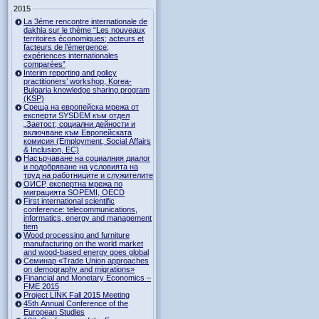
2015
La 3éme rencontre internationale de
dakhla sur le thème “Les nouveaux
territoires économiques; acteurs et
facteurs de l’émergence;
expériences internationales
comparées”
Interim reporting and policy
practitioners’ workshop, Korea-
Bulgaria knowledge sharing program
(KSP)
Среща на европейска мрежа от
експерти SYSDEM към отдел
„Заетост, социални дейности и
включване към Европейската
комисия (Employment, Social Affairs
& Inclusion, ЕС)
Насърчаване на социалния диалог
и подобряване на условията на
труд на работниците и служителите
ОИСР, експертна мрежа по
миграцията SOPEMI, OECD
First international scientific
conference: telecommunications,
informatics, energy and management
tiem
Wood processing and furniture
manufacturing on the world market
and wood-based energy goes global
Семинар «Trade Union approaches
on demography and migrations»
Financial and Monetary Economics –
FME 2015
Project LINK Fall 2015 Meeting
45th Annual Conference of the
European Studies