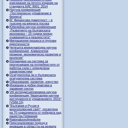
изисквания на петото издание на
стандарта БДС 9001: 2014
Научна конференция
„Посткризисно управление в
бизнеса“
БГ Финансова грамотност – в
търсене на вярната посока
Юбилейна научна конференция
„Развитието на българската
икономика – 25 години между
очакванията и реалностите"
Миграционни процеси и групови
идентичности
Четвърта международна научна
конференция „Климатични
промени, икономическо развитие и
екология”
Изграждане на система за
прогнозиране на потребностите от
работна сила с определени
характеристики
Осигурителна ли е българската
осигурителна система
Образование, развитие, изкуство
Иновации и добри практики в
здравния сектор
VIII интердисциплинарна научна
конференция "Авангардни научни
инструменти в управлението ‘2015”
(VSIM:15)
"България и Русия в
многополюсния свят”, посветена
на 70 годишнината от победата над
нацистка Германия
Rationaluseofmedicine
Персонализиран подход и
иновации в областта на редките