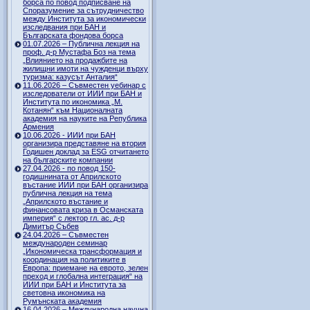
борса по повод подписване на
Споразумение за сътрудничество
между Института за икономически
изследвания при БАН и
Българската фондова борса
01.07.2026 – Публична лекция на
проф. д-р Мустафа Боз на тема
„Влиянието на продажбите на
жилищни имоти на чужденци върху
туризма: казусът Анталия“
11.06.2026 – Съвместен уебинар с
изследователи от ИИИ при БАН и
Института по икономика „М.
Котанян“ към Националната
академия на науките на Република
Армения
10.06.2026 - ИИИ при БАН
организира представяне на втория
Годишен доклад за ESG отчитането
на българските компании
27.04.2026 - по повод 150-
годишнината от Априлското
въстание ИИИ при БАН организира
публична лекция на тема
„Априлското въстание и
финансовата криза в Османската
империя“ с лектор гл. ас. д-р
Димитър Събев
24.04.2026 – Съвместен
международен семинар
„Икономическа трансформация и
координация на политиките в
Европа: приемане на еврото, зелен
преход и глобална интеграция“ на
ИИИ при БАН и Института за
световна икономика на
Румънската академия
16.04.2026 – Международна научна