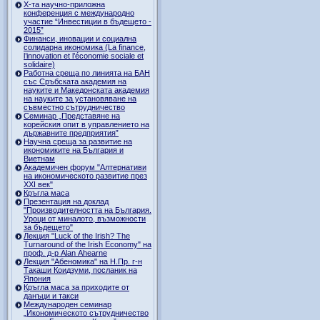
Х-та научно-приложна
конференция с международно
участие “Инвестиции в бъдещето -
2015”
Финанси, иновации и социална
солидарна икономика (La finance,
l’innovation et l’économie sociale et
solidaire)
Работна среща по линията на БАН
със Сръбската академия на
науките и Македонската академия
на науките за установяване на
съвместно сътрудничество
Семинар „Представяне на
корейския опит в управлението на
държавните предприятия”
Научна среща за развитие на
икономиките на България и
Виетнам
Академичен форум "Алтернативи
на икономическото развитие през
XXI век"
Кръгла маса
Презентация на доклад
"Производителността на България.
Уроци от миналото, възможности
за бъдещето"
Лекция "Luck of the Irish? The
Turnaround of the Irish Economy" на
проф. д-р Alan Ahearne
Лекция "Абеномика" на Н.Пр. г-н
Такаши Коидзуми, посланик на
Япония
Кръгла маса за приходите от
данъци и такси
Международен семинар
„Икономическото сътрудничество