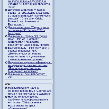
конференция с международно
участие “Инвестиции в бъдещето
'2011”
Двустранна българо-унгарска
среща на тема „Криза след криза:
вътрешни и външни икономически
реакции” (“Crisis after Crisis.
Domestic and international
Responses”)
Дискусия на тема ”Структурните
реформи в ЕС: Европа 2020 и
България”
Дискусионен форум "20 години
НБУ": Накъде България?
(интелектът и природата -
реалният ни шанс срещу кризите)
България 2020 – Икономически и
социални перспективи:
„Икономически аспекти на
водоползването и ускоряване
финансирането на проекти”
Национална научна конференция с
международно участие на тема
“Иновационно развитие на
българската икономика”
Дискусионен семинар "Агора" -
2011
2010
Международната научна
конференция на тема “Световната
криза и икономическото развитие”
Научна конференция по
проблемите на образованието и
културата: “Образование в
културата и култура в
образованието”