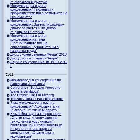
българската индустрия
Международна научна
конференция “Тенденции и
предизвикателства в развитието на
икономиката”
Международна научна
конференция „Заетост и доходи –
диалог за растеж и по-добро
бъдеще за България”
Международна научна
конференция на тема
„Завършващите висше
образование и участието им в
пазара на труда”
Дискусионен семинар "Агора" 2013
Дискусионен семинар "Агора"
Научна конференция 18-19.10.2012
г.
2011
Международна конференция по
банкиране и финанси
Conference “Equitable Access to
Water & Sanitation”
The Project Link Fall Meeting
The 4th Global outsourcing Summit
7-ма международна научна
конференция “Икономиката на
България - пътят към еврото”
Юбилейна научна конференция
„Статистика, информационни
технологии и комуникации”,
посветена на 60-годишнината от
създаването на катедра и
специалност „Статистика и
иконометрия”
Академична конференция на тема