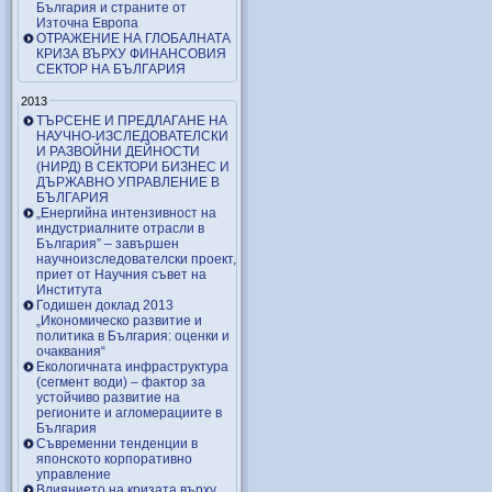
България и страните от
Източна Европа
ОТРАЖЕНИЕ НА ГЛОБАЛНАТА
КРИЗА ВЪРХУ ФИНАНСОВИЯ
СЕКТОР НА БЪЛГАРИЯ
2013
ТЪРСЕНЕ И ПРЕДЛАГАНЕ НА
НАУЧНО-ИЗСЛЕДОВАТЕЛСКИ
И РАЗВОЙНИ ДЕЙНОСТИ
(НИРД) В СЕКТОРИ БИЗНЕС И
ДЪРЖАВНО УПРАВЛЕНИЕ В
БЪЛГАРИЯ
„Енергийна интензивност на
индустриалните отрасли в
България” – завършен
научноизследователски проект,
приет от Научния съвет на
Института
Годишен доклад 2013
„Икономическо развитие и
политика в България: оценки и
очаквания“
Екологичната инфраструктура
(сегмент води) – фактор за
устойчиво развитие на
регионите и агломерациите в
България
Съвременни тенденции в
японското корпоративно
управление
Влиянието на кризата върху