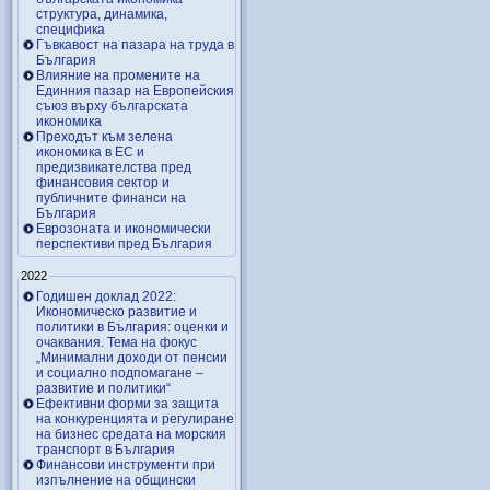
структура, динамика,
специфика
Гъвкавост на пазара на труда в
България
Влияние на промените на
Единния пазар на Европейския
съюз върху българската
икономика
Преходът към зелена
икономика в ЕС и
предизвикателства пред
финансовия сектор и
публичните финанси на
България
Еврозоната и икономически
перспективи пред България
2022
Годишен доклад 2022:
Икономическо развитие и
политики в България: оценки и
очаквания. Тема на фокус
„Минимални доходи от пенсии
и социално подпомагане –
развитие и политики“
Ефективни форми за защита
на конкуренцията и регулиране
на бизнес средата на морския
транспорт в България
Финансови инструменти при
изпълнение на общински