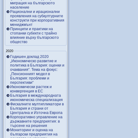
миграция на българското
население
Рационални и ирационални
проявления на субкултурните
конструкти при корпоративния
мениджмънт
Принципи и практики на
стопанки субекти с трайно
влияние върху българското
общество
2020
Годишен доклад 2020
„Икономическо развитие и
политика в България: оценки и
очаквания“. Тема на фокус:
„Пенсионният модел в
България: проблеми и
перспективи“
Икономически растеж и
конвергенция в ЕС
България в международната
икономическа специализация
Фискалните мултипликатори в
България и страни от
Централна и Източна Европа
Корпоративно управление на
държавните предприятия: в
търсене на решения
Мониторинг и оценка на
български предприятия на