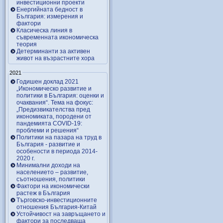
инвестиционни проекти
Енергийната бедност в
България: измерения и
фактори
Класическа линия в
съвременната икономическа
теория
Детерминанти за активен
живот на възрастните хора
2021
Годишен доклад 2021
„Икономическо развитие и
политики в България: оценки и
очаквания“. Тема на фокус:
„Предизвикателства пред
икономиката, породени от
пандемията COVID-19:
проблеми и решения“
Политики на пазара на труд в
България - развитие и
особености в периода 2014-
2020 г.
Минимални доходи на
населението – развитие,
съотношения, политики
Фактори на икономически
растеж в България
Търговско-инвестиционните
отношения България-Китай
Устойчивост на завръщането и
фактори за последваща