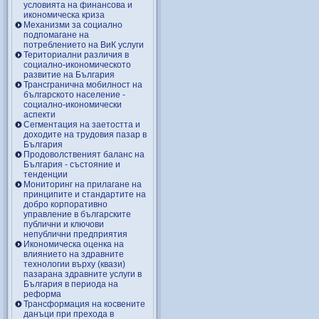
условията на финансова и
икономическа криза
Механизми за социално
подпомагане на
потреблението на ВиК услуги
Териториални различия в
социално-икономическото
развитие на България
Трансгранична мобилност на
българското население -
социално-икономически
аспекти
Сегментация на заетостта и
доходите на трудовия пазар в
България
Продоволственият баланс на
България - състояние и
тенденции
Мониторинг на прилагане на
принципите и стандартите на
добро корпоративно
управление в българските
публични и ключови
непублични предприятия
Икономическа оценка на
влиянието на здравните
технологии върху (квази)
пазарана здравните услуги в
България в периода на
реформа
Трансформация на косвените
данъци при прехода в