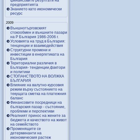
финансовите резултати на
предприятията
Знанието като икономически
ресурс
2009
Външнотърговският
стокообмен и външните пазари
на Р България 1986-2006 г.
Условията на труд в България:
тенценции и взаимодействия
Структурни промени и
инвестиции в енергетиката на
България
Териториални различия в
България- тенденции,фактори
и политики
СТОПАНСТВОТО НА ВОЛЖКА
БЪЛГАРИЯ
Влияние на валутно-курсовия
режим върху състоянието на
текущата сметка на платежния
баланс
Финансовите посредници на
българския пазар - състояние,
проблеми и перспективи
Реалният принос на жените за
бюджета и качеството на живот
на семейството
Променящите се
детерминанти на
икономическия растеж