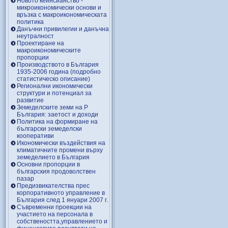
Новото кейнсианство -
микроикономически основи и
връзка с макроикономическата
политика
Данъчни привилегии и данъчна
неутралност
Проектиране на
макроикономическите
пропорции
Производството в България
1935-2006 година (подробно
статистическо описание)
Регионални икономически
структури и потенциал за
развитие
Земеделските земи на Р
България: заетост и доходи
Политика на формиране на
български земеделски
кооперативи
Икономически въздействия на
климатичните промени върху
земеделието в България
Основни пропорции в
българския продоволствен
пазар
Предизвикателства прес
корпоративното управление в
България след 1 януари 2007 г.
Съвременни проекции на
участието на персонала в
собствеността,управлението и