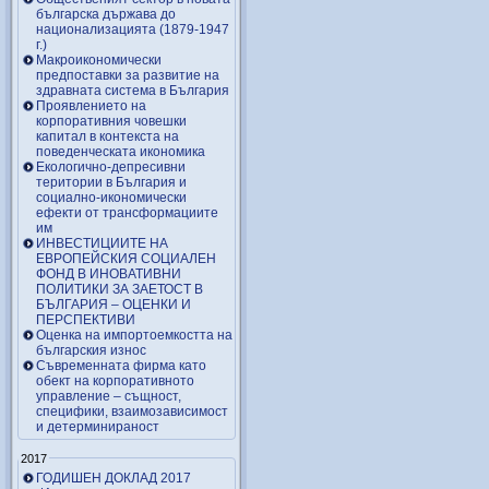
българска държава до
национализацията (1879-1947
г.)
Макроикономически
предпоставки за развитие на
здравната система в България
Проявлението на
корпоративния човешки
капитал в контекста на
поведенческата икономика
Екологично-депресивни
територии в България и
социално-икономически
ефекти от трансформациите
им
ИНВЕСТИЦИИТЕ НА
ЕВРОПЕЙСКИЯ СОЦИАЛЕН
ФОНД В ИНОВАТИВНИ
ПОЛИТИКИ ЗА ЗАЕТОСТ В
БЪЛГАРИЯ – OЦЕНКИ И
ПЕРСПЕКТИВИ
Оценка на импортоемкостта на
българския износ
Съвременната фирма като
обект на корпоративното
управление – същност,
специфики, взаимозависимост
и детерминираност
2017
ГОДИШЕН ДОКЛАД 2017