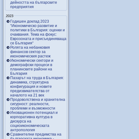
дейността на българските
предприятия
2023
Годишен доклад 2023
“Икономическо развитие и
политики в България: оценки и
очаквания. Тема на фокус:
Еврозоната и присъединяваща
се България“
Ролята на небанковия
финансов сектор за
икономическия растеж
Икономически сектори и
демографски процеси в
планинските райони на
България
Пазарът на труда в България:
динамика, структурна
конфигурация и новите
предизвикателства от
началото на 21 век
Продоволствена и хранителна
сигурност: реалности,
проблеми и възможности
Иновационен потенциал и
корпоративна култура в
дискурса на
социоикономическата
антропология
Сравнителни предимства на
българската икономика -