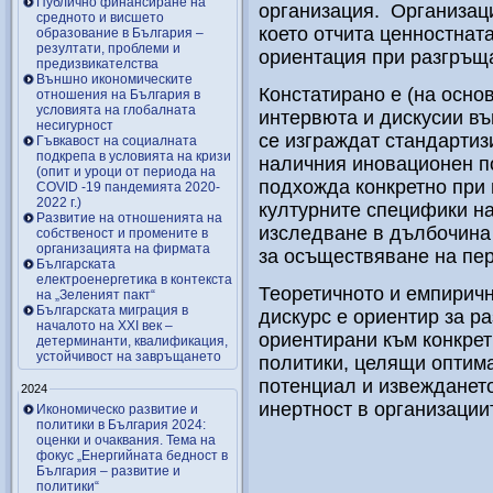
Публично финансиране на
организация. Организац
средното и висшето
което отчита ценностнат
образование в България –
резултати, проблеми и
ориентация при разгръщ
предизвикателства
Външно икономическите
Констатирано е (на осно
отношения на България в
условията на глобалната
интервюта и дискусии във
несигурност
се изграждат стандартиз
Гъвкавост на социалната
подкрепа в условията на кризи
наличния иновационен по
(опит и уроци от периода на
подхожда конкретно при 
COVID -19 пандемията 2020-
2022 г.)
културните специфики на
Развитие на отношенията на
изследване в дълбочина 
собственост и промените в
организацията на фирмата
за осъществяване на пе
Българската
електроенергетика в контекста
Теоретичното и емпирич
на „Зеленият пакт“
Българската миграция в
дискурс е ориентир за р
началото на ХХІ век –
ориентирани към конкрет
детерминанти, квалификация,
устойчивост на завръщането
политики, целящи оптим
потенциал и извеждането
2024
инертност в организации
Икономическо развитие и
политики в България 2024:
оценки и очаквания. Тема на
фокус „Енергийната бедност в
България – развитие и
политики“