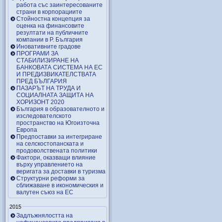
работа със заинтересованите
страни в корпорациите
Стойностна концепция за
оценка на финансовите
резултати на публичните
компании в Р. България
Иновативните градове
ПРОГРАМИ ЗА
СТАБИЛИЗИРАНЕ НА
БАНКОВАТА СИСТЕМА НА ЕС
И ПРЕДИЗВИКАТЕЛСТВАТА
ПРЕД БЪЛГАРИЯ
ПАЗАРЪТ НА ТРУДА И
СОЦИАЛНАТА ЗАЩИТА НА
ХОРИЗОНТ 2020
България в образователното и
изследователското
пространство на Югоизточна
Европа
Предпоставки за интегриране
на селскостопанската и
продоволствената политики
Фактори, оказващи влияние
върху управлението на
веригата за доставки в туризма
Структурни реформи за
сближаване в икономическия и
валутен съюз на ЕС
2015
Задлъжнялостта на