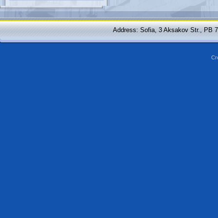
Address: Sofia, 3 Aksakov Str., PB 
Cr