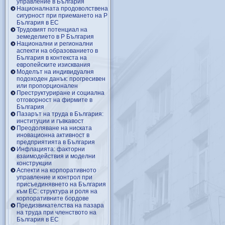
управление в България
Националната продоволствена
сигурност при приемането на Р
България в ЕС
Трудовият потенциал на
земеделието в Р България
Национални и регионални
аспекти на образованието в
България в контекста на
европейските изисквания
Моделът на индивидуалня
подоходен данък: прогресивен
или пропорционален
Преструктуриране и социална
отговорност на фирмите в
България
Пазарът на труда в България:
институции и гъвкавост
Преодоляване на ниската
иновационна активност в
предприятията в България
Инфлацията: факторни
взаимодействия и моделни
конструкции
Аспекти на корпоративното
управление и контрол при
присъединявнето на България
към ЕС: структура и роля на
корпоративните бордове
Предизвикателства на пазара
на труда при членството на
България в ЕС