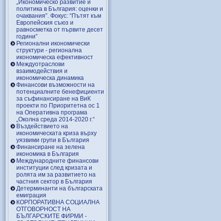
„Икономическо развитие и
политика в България: оценки и
очаквания”. Фокус: “Пътят към
Европейския съюз и
равносметка от първите десет
години”
Регионални икономически
структури - регионална
икономическа ефективност
Междуотраслови
взаимодействия и
икономическа динамика
Финансови възможности на
потенциалните бенефициенти
за съфинансиране на ВиК
проекти по Приоритетна ос 1
на Оперативна програма
„Околна среда 2014-2020 г.“
Въздействието на
икономическата криза върху
уязвими групи в България
Финансиране на зелена
икономика в България
Международните финансови
институции след кризата и
ролята им за развитието на
частния сектор в България
Детерминанти на българската
емиграция
КОРПОРАТИВНА СОЦИАЛНА
ОТГОВОРНОСТ НА
БЪЛГАРСКИТЕ ФИРМИ -