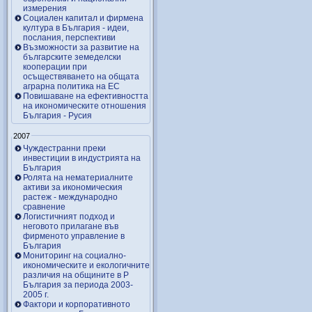
измерения
Социален капитал и фирмена
култура в България - идеи,
послания, перспективи
Възможности за развитие на
българските земеделски
кооперации при
осъществяването на общата
аграрна политика на ЕС
Повишаване на ефективността
на икономическите отношения
България - Русия
2007
Чуждестранни преки
инвестиции в индустрията на
България
Ролята на нематериалните
активи за икономическия
растеж - международно
сравнение
Логистичният подход и
неговото прилагане във
фирменото управление в
България
Мониторинг на социално-
икономическите и екологичните
различия на общините в Р
България за периода 2003-
2005 г.
Фактори и корпоративното