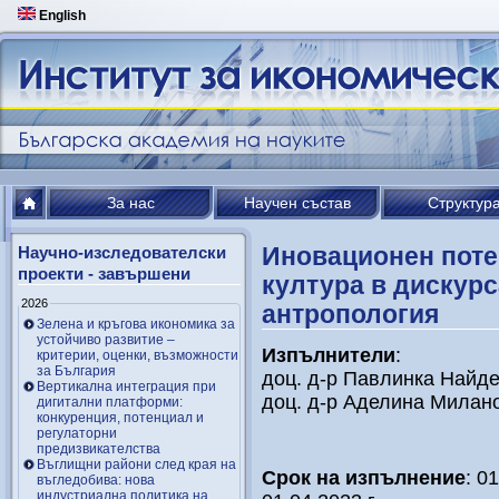
English
За нас
Научен състав
Структур
Иновационен поте
Научно-изследователски
проекти - завършени
култура в дискур
2026
антропология
Зелена и кръгова икономика за
устойчиво развитие –
Изпълнители
:
критерии, оценки, възможности
за България
доц. д-р Павлинка Найд
Вертикална интеграция при
доц. д-р Аделина Милан
дигитални платформи:
конкуренция, потенциал и
регулаторни
предизвикателства
Въглищни райони след края на
Срок на изпълнение
: 0
въгледобива: нова
индустриална политика на