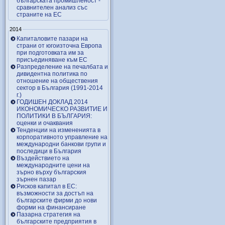
българската промишленост -
сравнителен анализ със
страните на ЕС
2014
Капиталовите пазари на
страни от югоизточна Европа
при подготовката им за
присъединяване към ЕС
Разпределение на печалбата и
дивидентна политика по
отношение на обществения
сектор в България (1991-2014
г.)
ГОДИШЕН ДОКЛАД 2014
ИКОНОМИЧЕСКО РАЗВИТИЕ И
ПОЛИТИКИ В БЪЛГАРИЯ:
оценки и очаквания
Тенденции на измененията в
корпоративното управление на
международни банкови групи и
последици в България
Въздействието на
международните цени на
зърно върху българския
зърнен пазар
Рисков капитал в ЕС:
възможности за достъп на
българските фирми до нови
форми на финансиране
Пазарна стратегия на
българските предприятия в