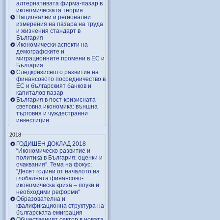
алтернативата фирма-пазар в
икономическата теория
Национални и регионални
измерения на пазара на труда
и жизнения стандарт в
България
Икономически аспекти на
демографските и
миграционните промени в ЕС и
България
Следкризисното развитие на
финансовото посредничество в
ЕС и българският банков и
капиталов пазар
България в пост-кризисната
световна икономика: външна
търговия и чуждестранни
инвестиции
2018
ГОДИШЕН ДОКЛАД 2018
“Икономическо развитие и
политика в България: оценки и
очаквания”. Тема на фокус:
“Десет години от началото на
глобалната финансово-
икономическа криза – поуки и
необходими реформи“
Образователна и
квалификационна структура на
българската емиграция
Общественият сектор в новата