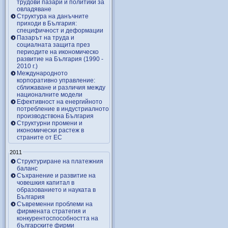
трудови пазари и политики за
овладяване
Структура на данъчните
приходи в България:
специфичност и деформации
Пазарът на труда и
социалната защита през
периодите на икономическо
развитие на България (1990 -
2010 г.)
Международното
корпоративно управление:
сближаване и различия между
националните модели
Ефективност на енергийното
потребление в индустриалното
производствона България
Структурни промени и
икономически растеж в
страните от ЕС
2011
Структуриране на платежния
баланс
Съхранение и развитие на
човешкия капитал в
образованието и науката в
България
Съвременни проблеми на
фирмената стратегия и
конкурентоспособността на
българските фирми