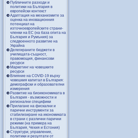
Публичните разходи и
политики на България в
европейски контекст
Адаптация на механизмите за
оценка на иновационния
потенциал на
източноевропейските страни-
членки на ЕС (на база опита на
България и Румъния) за
следвоенното развитие на
Украйна
Делегираните бюджети в
училищата-същност,
правомощия, финансови
ресурси
Маркетинг на човешките
ресурси
Влияние на COVID-19 върху
човешкия капитал в България:
демографски и образователни
измерения
Развитие на биоикономиката в
България - възможности и
регионални специфики
Прилагане на фискални и
парични инструменти за
стабилизиране на икономиката
в страни с различни парични
режими (на примера на
България, Чехия и Естония)
Структури, управление,
политики и резултати от