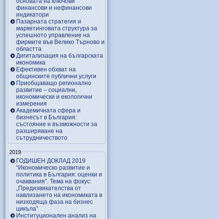
основата на ключови
финансови и нефинансови
индикатори
Пазарната стратегия и
маркетинговата структура за
успешното управление на
фирмите във Велико Търново и
областта
Дигитализация на българската
икономика
Ефективен обхват на
общинските публични услуги
Приобщаващо регионално
развитие – социални,
икономически и екологични
измерения
Академичната сфера и
бизнесът в България:
състояние и възможности за
разширяване на
сътрудничеството
2019
ГОДИШЕН ДОКЛАД 2019
“Икономическо развитие и
политика в България: оценки и
очаквания”. Тема на фокус:
„Предизвикателства от
навлизането на икономиката в
низходяща фаза на бизнес
цикъла”
Институционален анализ на