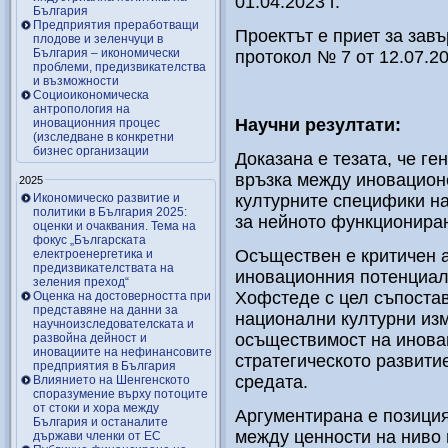
01.04.2023 г.
България
Предприятия преработващи
Проектът е приет за зав
плодове и зеленчуци в
България – икономически
протокол № 7 от 12.07.20
проблеми, предизвикателства
и възможности
Социоикономическа
антропология на
Научни резултати:
иновационния процес
(изследване в конкретни
бизнес организации
Доказана е тезата, че г
връзка между иновацион
2025
Икономическо развитие и
културните специфики н
политики в България 2025:
за нейното функционира
оценки и очаквания. Тема на
фокус „Българската
Осъществен е критичен а
електроенергетика и
предизвикателствата на
иновационния потенциал
зеления преход“
Хофстеде с цел съпостав
Оценка на достоверността при
представяне на данни за
национални културни из
научноизследователската и
осъществимост на иновац
развойна дейност и
иновациите на нефинансовите
стратегическото развити
предприятия в България
средата.
Влиянието на Шенгенското
споразумение върху потоците
от стоки и хора между
Аргументирана е позиция
България и останалите
между ценности на ниво 
държави членки от ЕС