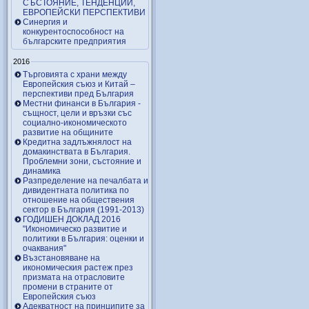
СЪСТОЯНИЕ, ТЕНДЕНЦИИ,
ЕВРОПЕЙСКИ ПЕРСПЕКТИВИ
Синергия и
конкурентоспособност на
българските предприятия
2016
Търговията с храни между
Европейския съюз и Китай –
перспективи пред България
Местни финанси в България -
същност, цели и връзки със
социално-икономическото
развитие на общините
Кредитна задлъжнялост на
домакинствата в България.
Проблемни зони, състояние и
динамика
Разпределение на печалбата и
дивидентната политика по
отношение на обществения
сектор в България (1991-2013)
ГОДИШЕН ДОКЛАД 2016
"Икономическо развитие и
политики в България: оценки и
очаквания"
Възстановяване на
икономическия растеж през
призмата на отрасловите
промени в страните от
Европейския съюз
Адекватност на принципите за