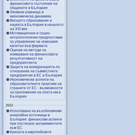
финансовото състояние на
общините в България
Лихвени равнища и
икономическа динамика
Висшето образование и
науката в България в началото
на ХХІ век
Мотивационни и социо-
антропологични предпоставки
за управление на човешкия
капитал във фирмата
Оценка на методи за
измерване на финансовата
резултативност на
предприятията
Защита на конкуренцията по
отношение на съвместните
предприятия в ЕС и България
Икономически аспекти на
образователните практики на
страните от ЕС - възможности
за приложение на опита им в
България
2012
Използване на възобновяеми
енергийни източници в
България: финансови аспекти
при постигане ангажиментите
към ЕС
Кризата в европейските