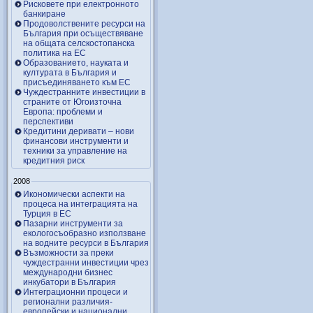
Рисковете при електронното
банкиране
Продоволствените ресурси на
България при осъществяване
на общата селскостопанска
политика на ЕС
Образованието, науката и
културата в България и
присъединяването към ЕС
Чуждестранните инвестиции в
страните от Югоизточна
Европа: проблеми и
перспективи
Кредитини деривати – нови
финансови инструменти и
техники за управление на
кредитния риск
2008
Икономически аспекти на
процеса на интеграцията на
Турция в ЕС
Пазарни инструменти за
екологосъобразно използване
на водните ресурси в България
Възможности за преки
чуждестранни инвестиции чрез
международни бизнес
инкубатори в България
Интеграционни процеси и
регионални различия-
европейски и национални