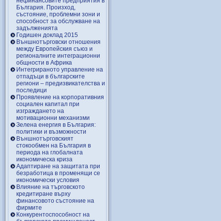
нефинансовите предприятия в
България. Произход,
състояние, проблемни зони и
способност за обслужване на
задълженията
Годишен доклад 2015
Външнотърговски отношения
между Европейския съюз и
регионалните интеграционни
общности в Африка
Интегрираното управление на
отпадъци в българските
региони – предизвикателства и
последици
Проявление на корпоративния
социален капитал при
изграждането на
мотивационни механизми
Зелена енергия в България:
политики и възможности
Външнотърговският
стокообмен на България в
периода на глобалната
икономическа криза
Адаптиране на защитата при
безработица в променящи се
икономически условия
Влияние на търговското
кредитиране върху
финансовото състояние на
фирмите
Конкурентоспособност на