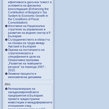
ефективната данъчна тежест в
условията на фискална
консолидация (Enhancing the
Contribution of Bulgaria’s Tax
System to Economic Growth in
the Conditions of Fiscal
Consolidation)
Изготвяне на Национална
стратегия за управление и
развитие на водния сектор в Р.
България
Сътрудничеството в областта
на пазара на труда между
Австрия и България
Оценка на постигането на
стратегическата и
специфичните цели на
Оперативна програма
„Развитие на човешките
ресурси” за периода 2007 ‑
2010.
Лихвени проценти и
икономическа динамика
2011
Релокализиране на
западноевропейските
предприятия в България:
преките чуждестранни
инвестиции и междуфирмените
отношения след