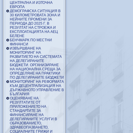
ЦЕНТРАЛНА И ИЗТОЧНА
ЕВРОПА
ДЕМОГРАФСКА СИТУАЦИЯ В
30 КИЛОМЕТРОВАТА ЗОНА И
НЕЙНИТЕ ПРОМЕНИ ЗА
ПЕРИОДА ДО 2025 Г. В
РЕЗУЛТАТ НА СТРОЕЖА И
ЕКСПЛОАТАЦИЯТА НА АЕЦ
БЕЛЕНЕ
БЕНЧМАРК ПО МЕСТНИ
ФИНАНСИ
ИЗВЪРШВАНЕ НА
МОНИТОРИНГ НА
РАЗВИТИЕТО НА СИСТЕМАТА
НА ДЕЛЕГИРАНИТЕ
БЮДЖЕТИ. ОРГАНИЗИРАНЕ
НА НАЦИОНАЛНА СРЕЩА ЗА
ОПРЕДЕЛЯНЕ НА ПРАКТИКИ
ПО ДЕЛЕГИРАНИТЕ БЮДЖЕТИ
МОНИТОРИНГ НА РЕФОРМАТА
КЪМ ДЕЦЕНТРАЛИЗАЦИЯ НА
ДЪРЖАВНОТО УПРАВЛЕНИЕ В
БЪЛГАРИЯ
ОЦЕНЯВАНЕ НА
РЕЗУЛТАТИТЕ ОТ
ПРИЛОЖЕНИЕТО НА
СТАНДАРТИТЕ ЗА
ФИНАНСИРАНЕ НА
ДЕЛЕГИРАНИТЕ УСЛУГИ В
ОБРАЗОВАНИЕТО,
ЗДРАВЕОПАЗВАНЕТО,
СОЦИАЛНИТЕ ГРИЖИ И