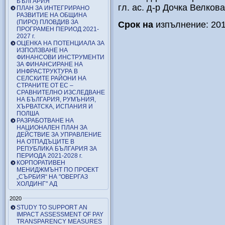
БЪЛГАРИЯ
гл. ас. д-р Дочка Велкова
ПЛАН ЗА ИНТЕГРИРАНО
РАЗВИТИЕ НА ОБЩИНА
(ПИРО) ПЛОВДИВ ЗА
Срок на
изпълнение: 201
ПРОГРАМЕН ПЕРИОД 2021-
2027 г.
ОЦЕНКА НА ПОТЕНЦИАЛА ЗА
ИЗПОЛЗВАНЕ НА
ФИНАНСОВИ ИНСТРУМЕНТИ
ЗА ФИНАНСИРАНЕ НА
ИНФРАСТРУКТУРА В
СЕЛСКИТЕ РАЙОНИ НА
СТРАНИТЕ ОТ ЕС –
СРАВНИТЕЛНО ИЗСЛЕДВАНЕ
НА БЪЛГАРИЯ, РУМЪНИЯ,
ХЪРВАТСКА, ИСПАНИЯ И
ПОЛША
РАЗРАБОТВАНЕ НА
НАЦИОНАЛЕН ПЛАН ЗА
ДЕЙСТВИЕ ЗА УПРАВЛЕНИЕ
НА ОТПАДЪЦИТЕ В
РЕПУБЛИКА БЪЛГАРИЯ ЗА
ПЕРИОДА 2021-2028 г.
КОРПОРАТИВЕН
МЕНИДЖМЪНТ ПО ПРОЕКТ
„СЪРБИЯ“ НА "ОВЕРГАЗ
ХОЛДИНГ" АД
2020
STUDY TO SUPPORT AN
IMPACT ASSESSMENT OF PAY
TRANSPARENCY MEASURES