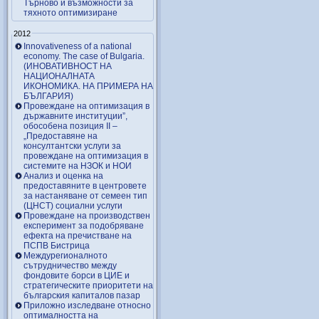
Търново и възможности за
тяхното оптимизиране
2012
Innovativeness of a national
economy. The case of Bulgaria.
(ИНОВАТИВНОСТ НА
НАЦИОНАЛНАТА
ИКОНОМИКА. НА ПРИМЕРА НА
БЪЛГАРИЯ)
Провеждане на оптимизация в
държавните институции”,
обособена позиция ІІ –
„Предоставяне на
консултантски услуги за
провеждане на оптимизация в
системите на НЗОК и НОИ
Анализ и оценка на
предоставяните в центровете
за настаняване от семеен тип
(ЦНСТ) социални услуги
Провеждане на производствен
експеримент за подобряване
ефекта на пречистване на
ПСПВ Бистрица
Междурегионалното
сътрудничество между
фондовите борси в ЦИЕ и
стратегическите приоритети на
българския капиталов пазар
Приложно изследване относно
оптималността на