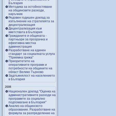
България
Методика за остойностяване
на общинските разходи,
наръчник
Редовен годишен доклад за
изпълнение на стратегията за
децентрализация
Децентрализация към
кметствата в България
Гражданите и общината -
партньори за прозрачна и
ефективна местна
администрация
Разработване на единен
стандарт за социалната услуга
"Приемна грижа"
Приоритетите на
оперативните програми и
потребности на общините на
област Велико Търново
Задлъжнялост на населението
в България
2008
Национален доклад "Оценка на
административните разходи на
програмите за социално
подпомагане в България"
Анализ на общинското
образование. Разработване на
формула за разпределение на