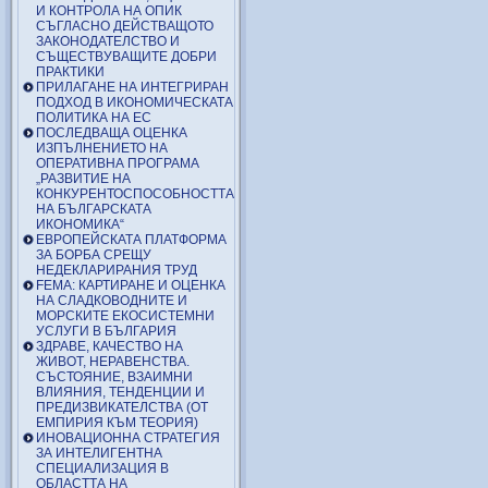
И КОНТРОЛА НА ОПИК
СЪГЛАСНО ДЕЙСТВАЩОТО
ЗАКОНОДАТЕЛСТВО И
СЪЩЕСТВУВАЩИТЕ ДОБРИ
ПРАКТИКИ
ПРИЛАГАНЕ НА ИНТЕГРИРАН
ПОДХОД В ИКОНОМИЧЕСКАТА
ПОЛИТИКА НА ЕС
ПОСЛЕДВАЩА ОЦЕНКА
ИЗПЪЛНЕНИЕТО НА
ОПЕРАТИВНА ПРОГРАМА
„РАЗВИТИЕ НА
КОНКУРЕНТОСПОСОБНОСТТА
НА БЪЛГАРСКАТА
ИКОНОМИКА“
ЕВРОПЕЙСКАТА ПЛАТФОРМА
ЗА БОРБА СРЕЩУ
НЕДЕКЛАРИРАНИЯ ТРУД
FEMA: КАРТИРАНЕ И ОЦЕНКА
НА СЛАДКОВОДНИТЕ И
МОРСКИТЕ ЕКОСИСТЕМНИ
УСЛУГИ В БЪЛГАРИЯ
ЗДРАВЕ, КАЧЕСТВО НА
ЖИВОТ, НЕРАВЕНСТВА.
СЪСТОЯНИЕ, ВЗАИМНИ
ВЛИЯНИЯ, ТЕНДЕНЦИИ И
ПРЕДИЗВИКАТЕЛСТВА (ОТ
ЕМПИРИЯ КЪМ ТЕОРИЯ)
ИНОВАЦИОННА СТРАТЕГИЯ
ЗА ИНТЕЛИГЕНТНА
СПЕЦИАЛИЗАЦИЯ В
ОБЛАСТТА НА