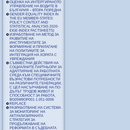
ОЦЕНКА НА ИНТЕРГИРАНОТО
УПРАВЛЕНИЕ НА ВОДИТЕ В
БЪЛГАРИЯ – ВТОРА ПОРЕДНА
GENDER EQUALITY INDEX IN
THE EU MEMBER-STATES:
POLICY CONTEXT AND
STATISTICAL ANALYSIS 2020-
EIGE-INDEX FACTSHEETS)
ИЗРАБОТВАНЕ НА МЕТОД ЗА
РАЗВИТИЕ НА
ИНСТРУМЕНТИТЕ ЗА
ФОРМИРАНЕ И ПРИЛАГАНЕ
НА ПОЛИТИКИТЕ ЗА
ИНТЕГРАЦИЯ НА ХОРАТА С
УВРЕЖДАНИЯ
СЪВМЕСТНИ ДЕЙСТВИЯ НА
СОЦИАЛНИТЕ ПАРТНЬОРИ ЗА
АДАПТИРАНЕ НА РАБОТНАТА
СРЕДА КЪМ СПЕЦИФИЧНИТЕ
ВЪЗРАСТОВИ ПОТРЕБНОСТИ
НА РАЗЛИЧНИТЕ ГЕНЕРАЦИИ,
С ЦЕЛ НАСЪРЧАВАНЕ НА ПО-
ДЪЛЪГ ТРУДОВ ЖИВОТ И
СПОСОБНОСТ ЗА РАБОТА,
BG05M9OP001-1.051-0006
REPLACE
РАЗРАБОТВАНЕ НА СИСТЕМА
ЗА МОНИТОРИНГ НА
АКТУАЛИЗИРАНАТА
СТРАТЕГИЯ ЗА
ПРОДЪЛЖАВАНЕ НА
РЕФОРМАТА В СЪДЕБНАТА