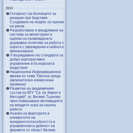
2013
Готовност на болниците за
реакция при бедствия.
Създаване на индекс за оценка
на риска
Разработване и внедряване на
система за мониторинг и
оценка на провежданата
държавна политика за работа с
хората с увреждания и нейното
финансиране
Утвърждаване на стандарти за
добро корпоративно
управление в българската
индустрия
Национална Информационна
мрежа по тема "Околна среда
(включително климатични
промени)
Развитие на академичния
състав на ВТУ ”Св. св. Кирил и
Методий”, гр. Велико Търново
чрез повишаване мотивацията
на младите хора за научна
работа
Анализ на факторите и
елементите на
конкурентоспособността в
управленската дейност на
фирмите от област Велико