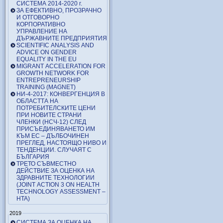
СИСТЕМА 2014-2020 г.
ЗА ЕФЕКТИВНО, ПРОЗРАЧНО
И ОТГОВОРНО
КОРПОРАТИВНО
УПРАВЛЕНИЕ НА
ДЪРЖАВНИТЕ ПРЕДПРИЯТИЯ
SCIENTIFIC ANALYSIS AND
ADVICE ON GENDER
EQUALITY IN THE EU
MIGRANT ACCELERATION FOR
GROWTH NETWORK FOR
ENTREPRENEURSHIP
TRAINING (MAGNET)
НИ-4-2017: КОНВЕРГЕНЦИЯ В
ОБЛАСТТА НА
ПОТРЕБИТЕЛСКИТЕ ЦЕНИ
ПРИ НОВИТЕ СТРАНИ
ЧЛЕНКИ (НСЧ-12) СЛЕД
ПРИСЪЕДИНЯВАНЕТО ИМ
КЪМ ЕС – ДЪЛБОЧИНЕН
ПРЕГЛЕД, НАСТОЯЩО НИВО И
ТЕНДЕНЦИИ. СЛУЧАЯТ С
БЪЛГАРИЯ
ТРЕТО СЪВМЕСТНО
ДЕЙСТВИЕ ЗА ОЦЕНКА НА
ЗДРАВНИТЕ ТЕХНОЛОГИИ
(JOINT ACTION 3 ON HEALTH
TECHNOLOGY ASSESSMENT –
HTA)
2019
СИСТЕМА ЗА ОЦЕНКА НА