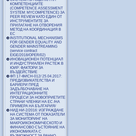
КОМПЕТЕНЦИИТЕ
(COMPETENCE ASSESSMENT
SYSTEM: MYCOMPETENCE) ЗА
PEER REVIEW КАТО ЕДИН ОТ
ИНСТРУМЕНТИТЕ ЗА
ПРИЛАГАНЕ НА ОТВОРЕНИЯ
МЕТОД НА КООРДИНАЦИЯ В
ЕС
INSTITUTIONAL MECHANISMS
FOR GENDER EQUALITY AND
GENDER MAINSTREAMING
(service contract
EIGE/2018/OPER/02)
ИНОВАЦИОНЕН ПОТЕНЦИАЛ
И ИНДУСТРИАЛЕН РАСТЕЖ В
ЮИР: ФАКТОРИ ЗА
ВЪЗДЕЙСТВИЕ
ФП 17-ФИСН-012/ 25.04.2017:
ПРЕДИЗВИКАТЕЛСТВА И
БАРИЕРИ ПРЕД
ЗАДЪЛБОЧАВАНЕ НА
ИНТЕГРАЦИОННИТЕ
ПРОЦЕСИ ЗА НОВОПРИЕТИТЕ
СТРАНИ ЧЛЕНКИ НА ЕС /НА
ПРИМЕРА НА БЪЛГАРИЯ/
НИД НИ-2/2016: ИЗГРАЖДАНЕ
НА СИСТЕМА ОТ ПОКАЗАТЕЛИ
ЗА МОНИТОРИНГ НА
МАКРОИКОНОМИЧЕСКОТО И
ФИНАНСОВО СЪСТОЯНИЕ НА
ИКОНОМИКАТА С
ВЪЗМОЖНОСТ ЗА РАННО