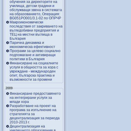
обучения за директорите на
училища, детски градини и
обслужващи звена в системата
на образованието, Операция:
BG051PO001/3.1-02 по ОПРЧР
Макроикономически
последствия от закриването на
въгледобивни предприятия и
ТЕЦ на местни въглища в
България
Парична динамика и
икономическа ефективност
Програми за целево социално
подпомагане и активиращи
политики в България
Финансиране на социалните
услуги в общността за хора с
увреждане - международен
опит, българска практика и
възможности за промени
2009
Финансиране предоставянето
на интегрирани услуги за
млади хора
Разработване на проект на
програма за изпълнение на
стратегията за
децентрализация за периода
2010-2013 г.
Децентрализация на
училищното образование в