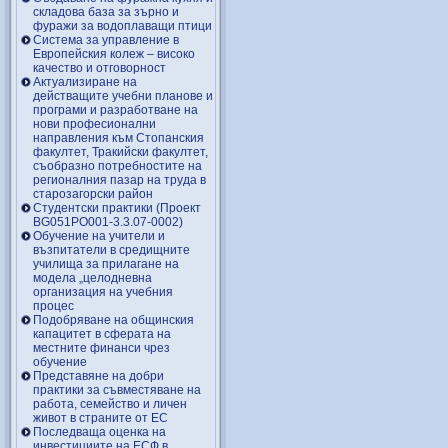
складова база за зърно и
фуражи за водоплаващи птици
Система за управление в
Европейския колеж – високо
качество и отговорност
Актуализиране на
действащите учебни планове и
програми и разработване на
нови професионални
направления към Стопанския
факултет, Тракийски факултет,
съобразно потребностите на
регионалния пазар на труда в
старозагорски район
Студентски практики (Проект
BG051PO001-3.3.07-0002)
Обучение на учители и
възпитатели в средищните
училища за прилагане на
модела „целодневна
организация на учебния
процес
Подобряване на общинския
капацитет в сферата на
местните финанси чрез
обучение
Представяне на добри
практики за съвместяване на
работа, семейство и личен
живот в страните от ЕС
Последваща оценка на
инвестициите на ЕСФ в