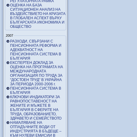
РЕГУЛАТОРНАТА РАМКА
ОЦЕНКА НА БАЗА
СИТУАЦИОНЕН АНАЛИЗ НА
ВЪЗДЕЙСТВИЕТО НА КРИЗАТА
В ГЛОБАЛЕН АСПЕКТ ВЪРХУ
БЪЛГАРСКАТА ИКОНОМИКА И
ОБЩЕСТВО
2007
РАЗХОДИ, СВЪРЗАНИ С
ПЕНСИОННАТА РЕФОРМА И
АДЕКВАТНОСТ НА
ПЕНСИОННАТА СИСТЕМА В
БЪЛГАРИЯ
ЕКСПЕРТЕН ДОКЛАД ЗА
ОЦЕНКА НА ПРОГРАМАТА НА
МЕЖДУНАРОДНАТА
ОРГАНИЗАЦИЯ ПО ТРУДА ЗА
“ДОСТОЕН ТРУД” В УКРАЙНА
ЗА ПЕРИОДА 2000-2006 г.
ПЕНСИОННАТА СИСТЕМА В
БЪЛГАРИЯ
КЛЮЧОВИ ИНДИКАТОРИ ЗА
РАВНОПОСТАВЕНОСТ НА
ЖЕНИТЕ И МЪЖЕТЕ В
БЪЛГАРИЯ В СФЕРИТЕ НА
ТРУДА, ОБРАЗОВАНИЕТО,
ЗДРАВЕТО И СЕМЕЙСТВОТО
НАМАЛЯВАНЕ НА
ОТПАДЪЧНИТЕ ВОДИ ОТ
ИНДУСТРИЯТА В БЪДЕЩЕ –
КЪМ НУЛЕВИ ЕМИСИИ В