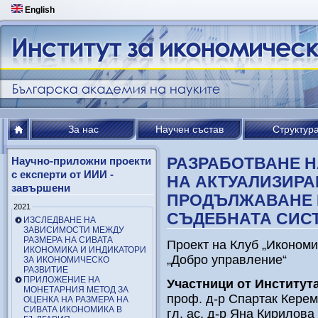
English
За нас
Научен състав
Структур
РАЗРАБОТВАНЕ Н
Научно-приложни проекти
с експерти от ИИИ -
НА АКТУАЛИЗИРА
завършени
ПРОДЪЛЖАВАНЕ 
2021
СЪДЕБНАТА СИСТЕ
ИЗСЛЕДВАНЕ НА
ЗАВИСИМОСТИ МЕЖДУ
РАЗМЕРА НА СИВАТА
Проект на Клуб „Икономи
ИКОНОМИКА И ИНДИКАТОРИ
„Добро управление“
ЗА ИКОНОМИЧЕСКО
РАЗВИТИЕ
ПРИЛОЖЕНИЕ НА
Участници от
Институт
МОНЕТАРНИЯ МЕТОД ЗА
проф. д-р Спартак Керем
ОЦЕНКА НА РАЗМЕРА НА
СИВАТА ИКОНОМИКА В
гл. ас. д-р Яна Кирилова