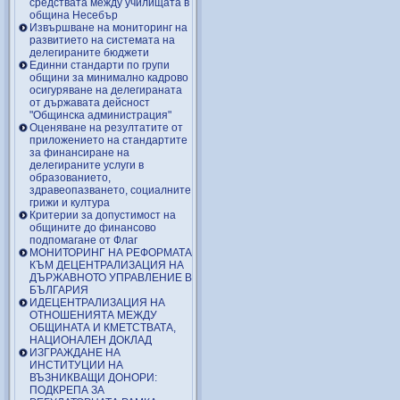
средствата между училищата в
община Несебър
Извършване на мониторинг на
развитието на системата на
делегираните бюджети
Единни стандарти по групи
общини за минимално кадрово
осигуряване на делегираната
от държавата дейсност
"Общинска администрация"
Оценяване на резултатите от
приложението на стандартите
за финансиране на
делегираните услуги в
образованието,
здравеопазването, социалните
грижи и култура
Критерии за допустимост на
общините до финансово
подпомагане от Флаг
МОНИТОРИНГ НА РЕФОРМАТА
КЪМ ДЕЦЕНТРАЛИЗАЦИЯ НА
ДЪРЖАВНОТО УПРАВЛЕНИЕ В
БЪЛГАРИЯ
ИДЕЦЕНТРАЛИЗАЦИЯ НА
ОТНОШЕНИЯТА МЕЖДУ
ОБЩИНАТА И КМЕТСТВАТА,
НАЦИОНАЛЕН ДОКЛАД
ИЗГРАЖДАНЕ НА
ИНСТИТУЦИИ НА
ВЪЗНИКВАЩИ ДОНОРИ:
ПОДКРЕПА ЗА