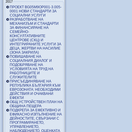
2017
ПРОЕКТ BG05M9OP001-3.005-
0001 НОВИ СТАНДАРТИ ЗА
СОЦИАЛНИ УСЛУГИ
РАЗРАБОТВАНЕ НА
МЕХАНИЗЪМ И СТАНДАРТИ
ЗА ФИНАНСИРАНЕ НА
СЕМЕЙНО-
КОНСУЛТАТИВНИТЕ
ЦЕНТРОВЕ (СКЦ) И
ИНТЕГРИРАНИТЕ УСЛУГИ ЗА
ДЕЦА, ЖЕРТВИ НА НАСИЛИЕ
(ЗОНА ЗАКРИЛА)
ПОВИШАВАНЕ НА
СОЦИАЛНИЯ ДИАЛОГ И
ПОДОБРЯВАНЕ НА
УСЛОВИЯТА НА ТРУД НА
РАБОТНИЦИТЕ И
СЛУЖИТЕЛИТЕ
ПРИСЪЕДИНЯВАНЕ НА
РЕПУБЛИКА БЪЛГАРИЯ КЪМ
ЕВРОЗОНАТА: НЕОБХОДИМИ
ДЕЙСТВИЯ И ОЧАКВАНИ
ЕФЕКТИ
ОБЩ УСТРОЙСТВЕН ПЛАН НА
ОБЩИНА ПЕЩЕРА
ПОДКРЕПА ЗА ЕФЕКТИВНО И
ЕФИКАСНО ИЗПЪЛНЕНИЕ НА
ДЕЙНОСТИТЕ, СВЪРЗАНИ С
ПРОГРАМИРАНЕТО,
УПРАВЛЕНИЕТО,
НАБЛЮДЕНИЕТО, ОЦЕНКАТА