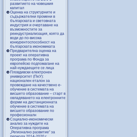
развитието на човешкия
капитал
Оценка на структурните и
съдържателни промени в
българската и световната
индустрия и очертаване на
възможностите за
реиндустриализация, която да
води до по-висока
конкурентоспособност на
българската икономиката
Предварителна оценка на
проект на оперативна
програма по Фонда за
европейско подпомагане на
най-нуждаещите се лица
Пловдивски електронен
университет (ПеУ):
национален еталон за
провеждане на качествено е-
обучение в системата на
висшето образование – старт в
овладяването на електронните
форми на дистанционната
обучение в системата на
висшето образование по
професионалн
Социално-икономически
анализ за нуждите на
Оперативна програма
„Регионално развитие” за
периода 2014-2020 г.