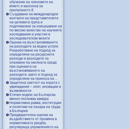
обучение на членовете на
кпкитс и каосносв за
прилагането й
Създаване на международни
контакти на представителите
на целевата група и
подпомагане за извършване на
по-високо качество на научните
изследвания и участия в
изследователски визити
Оценка на възстановяването
на разходите за водни услуги.
Разработване на подход за
определяне на ресурсните
разходи и разходите за
опазване на околната среда
при оценката на
възстановяването на
разходите, както и подход за
определяне на приноса на ...
Защитена заетост на хората с
увреждания – опит, иновации и
възможности
Етичен кодекс на Българска
минно-геоложка камара
Нормативна рамка, институции
и политики на пазара на труда
в България
Предварителна оценка на
въздействието от промяна в
нормативната уредба,
регулираща управлението на