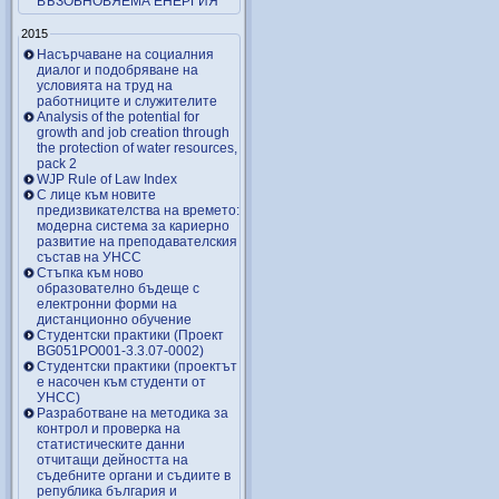
ВЪЗОБНОВЯЕМА ЕНЕРГИЯ
2015
Насърчаване на социалния
диалог и подобряване на
условията на труд на
работниците и служителите
Analysis of the potential for
growth and job creation through
the protection of water resources,
pack 2
WJP Rule of Law Index
С лице към новите
предизвикателства на времето:
модерна система за кариерно
развитие на преподавателския
състав на УНСС
Стъпка към ново
образователно бъдеще с
електронни форми на
дистанционно обучение
Студентски практики (Проект
BG051PO001-3.3.07-0002)
Студентски практики (проектът
е насочен към студенти от
УНСС)
Разработване на методика за
контрол и проверка на
статистическите данни
отчитащи дейността на
съдебните органи и съдиите в
република българия и