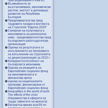
присъединяването към ЕС
Възможности за
възстановяване, икономически
растеж, заетост и догонващо
развитие на Република
България
Предизвикателства пред
трудовите пазари в контекста
на Стратегия “Европа 2020”
Синергия на политиката и
икономиката на регионално
ниво - предизвикателства пред
българските работодателски
организации
Оценка на резултатите от
изпълнението на програмата
за изпълнение на стратегията
за децентрализация за 2010 г.
Конкурентоспособност на
българската икономика
Оценка на реакцията на
Европейския социален фонд
на икономическата и
финансова криза
оценка на националните
програми, финансирани от
Европейския социален фонд
Inequalities in the world of work:
The effects of the crisis
(Неравенства в сферата на
труда: ефектите на кризата)
Експертна мрежа към ЕК по