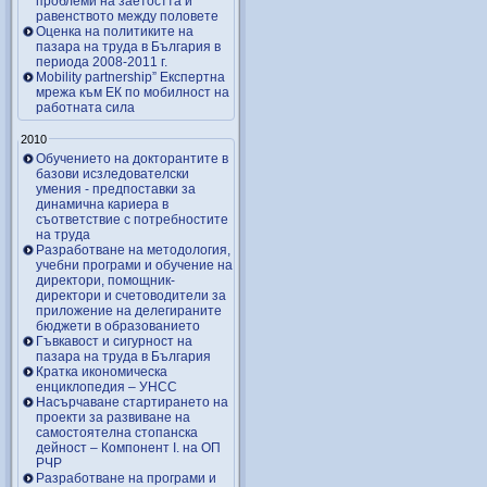
проблеми на заетостта и
равенството между половете
Оценка на политиките на
пазара на труда в България в
периода 2008-2011 г.
Mobility partnership” Експертна
мрежа към ЕК по мобилност на
работната сила
2010
Обучението на докторантите в
базови исзледователски
умения - предпоставки за
динамична кариера в
съответствие с потребностите
на труда
Разработване на методология,
учебни програми и обучение на
директори, помощник-
директори и счетоводители за
приложение на делегираните
бюджети в образованието
Гъвкавост и сигурност на
пазара на труда в България
Кратка икономическа
енциклопедия – УНСС
Насърчаване стартирането на
проекти за развиване на
самостоятелна стопанска
дейност – Компонент I. на ОП
РЧР
Разработване на програми и