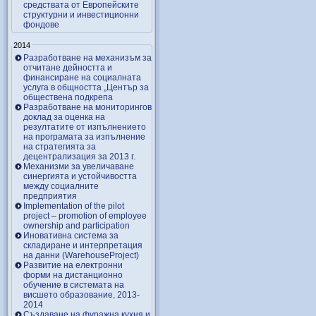
средствата от Европейските
структурни и инвестиционни
фондове
2014
Разработване на механизъм за
отчитане дейността и
финансиране на социалната
услуга в общността „Център за
обществена подкрепа
Разработване на мониторингов
доклад за оценка на
резултатите от изпълнението
на програмата за изпълнение
на стратегията за
децентрализация за 2013 г.
Механизми за увеличаване
синергията и устойчивостта
между социалните
предприятия
Implementation of the pilot
project – promotion of employee
ownership and participation
Иновативна система за
складиране и интерпретация
на данни (WarehouseProject)
Развитие на електронни
форми на дистанционно
обучение в системата на
висшето образование, 2013-
2014
Създаване на фуражна кухня и