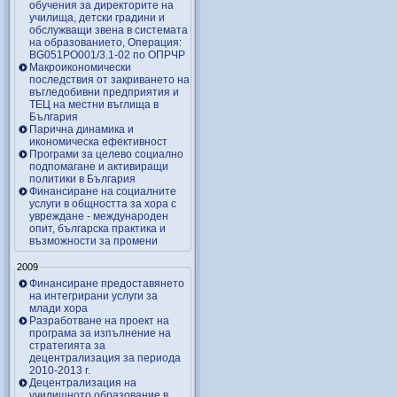
обучения за директорите на
училища, детски градини и
обслужващи звена в системата
на образованието, Операция:
BG051PO001/3.1-02 по ОПРЧР
Макроикономически
последствия от закриването на
въгледобивни предприятия и
ТЕЦ на местни въглища в
България
Парична динамика и
икономическа ефективност
Програми за целево социално
подпомагане и активиращи
политики в България
Финансиране на социалните
услуги в общността за хора с
увреждане - международен
опит, българска практика и
възможности за промени
2009
Финансиране предоставянето
на интегрирани услуги за
млади хора
Разработване на проект на
програма за изпълнение на
стратегията за
децентрализация за периода
2010-2013 г.
Децентрализация на
училищното образование в