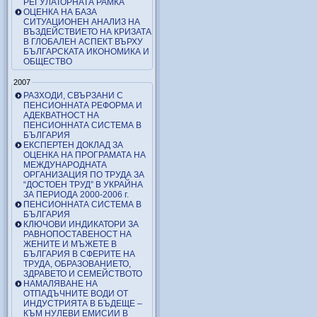
РЕГУЛАТОРНАТА РАМКА
ОЦЕНКА НА БАЗА
СИТУАЦИОНЕН АНАЛИЗ НА
ВЪЗДЕЙСТВИЕТО НА КРИЗАТА
В ГЛОБАЛЕН АСПЕКТ ВЪРХУ
БЪЛГАРСКАТА ИКОНОМИКА И
ОБЩЕСТВО
2007
РАЗХОДИ, СВЪРЗАНИ С
ПЕНСИОННАТА РЕФОРМА И
АДЕКВАТНОСТ НА
ПЕНСИОННАТА СИСТЕМА В
БЪЛГАРИЯ
ЕКСПЕРТЕН ДОКЛАД ЗА
ОЦЕНКА НА ПРОГРАМАТА НА
МЕЖДУНАРОДНАТА
ОРГАНИЗАЦИЯ ПО ТРУДА ЗА
“ДОСТОЕН ТРУД” В УКРАЙНА
ЗА ПЕРИОДА 2000-2006 г.
ПЕНСИОННАТА СИСТЕМА В
БЪЛГАРИЯ
КЛЮЧОВИ ИНДИКАТОРИ ЗА
РАВНОПОСТАВЕНОСТ НА
ЖЕНИТЕ И МЪЖЕТЕ В
БЪЛГАРИЯ В СФЕРИТЕ НА
ТРУДА, ОБРАЗОВАНИЕТО,
ЗДРАВЕТО И СЕМЕЙСТВОТО
НАМАЛЯВАНЕ НА
ОТПАДЪЧНИТЕ ВОДИ ОТ
ИНДУСТРИЯТА В БЪДЕЩЕ –
КЪМ НУЛЕВИ ЕМИСИИ В