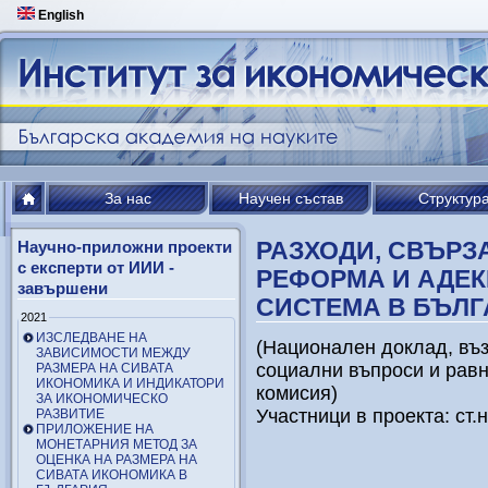
English
За нас
Научен състав
Структур
РАЗХОДИ, СВЪРЗ
Научно-приложни проекти
с експерти от ИИИ -
РЕФОРМА И АДЕ
завършени
СИСТЕМА В БЪЛ
2021
ИЗСЛЕДВАНЕ НА
(Национален доклад, въз
ЗАВИСИМОСТИ МЕЖДУ
социални въпроси и рав
РАЗМЕРА НА СИВАТА
ИКОНОМИКА И ИНДИКАТОРИ
комисия)
ЗА ИКОНОМИЧЕСКО
Участници в проекта: ст.н
РАЗВИТИЕ
ПРИЛОЖЕНИЕ НА
МОНЕТАРНИЯ МЕТОД ЗА
ОЦЕНКА НА РАЗМЕРА НА
СИВАТА ИКОНОМИКА В