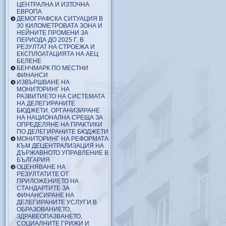
ЦЕНТРАЛНА И ИЗТОЧНА
ЕВРОПА
ДЕМОГРАФСКА СИТУАЦИЯ В
30 КИЛОМЕТРОВАТА ЗОНА И
НЕЙНИТЕ ПРОМЕНИ ЗА
ПЕРИОДА ДО 2025 Г. В
РЕЗУЛТАТ НА СТРОЕЖА И
ЕКСПЛОАТАЦИЯТА НА АЕЦ
БЕЛЕНЕ
БЕНЧМАРК ПО МЕСТНИ
ФИНАНСИ
ИЗВЪРШВАНЕ НА
МОНИТОРИНГ НА
РАЗВИТИЕТО НА СИСТЕМАТА
НА ДЕЛЕГИРАНИТЕ
БЮДЖЕТИ. ОРГАНИЗИРАНЕ
НА НАЦИОНАЛНА СРЕЩА ЗА
ОПРЕДЕЛЯНЕ НА ПРАКТИКИ
ПО ДЕЛЕГИРАНИТЕ БЮДЖЕТИ
МОНИТОРИНГ НА РЕФОРМАТА
КЪМ ДЕЦЕНТРАЛИЗАЦИЯ НА
ДЪРЖАВНОТО УПРАВЛЕНИЕ В
БЪЛГАРИЯ
ОЦЕНЯВАНЕ НА
РЕЗУЛТАТИТЕ ОТ
ПРИЛОЖЕНИЕТО НА
СТАНДАРТИТЕ ЗА
ФИНАНСИРАНЕ НА
ДЕЛЕГИРАНИТЕ УСЛУГИ В
ОБРАЗОВАНИЕТО,
ЗДРАВЕОПАЗВАНЕТО,
СОЦИАЛНИТЕ ГРИЖИ И