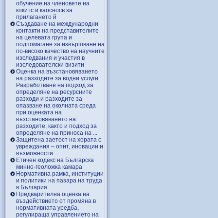
обучение на членовете на
кпкитс и каосносв за
прилагането й
Създаване на международни
контакти на представителите
на целевата група и
подпомагане за извършване на
по-високо качество на научните
изследвания и участия в
изследователски визити
Оценка на възстановяването
на разходите за водни услуги.
Разработване на подход за
определяне на ресурсните
разходи и разходите за
опазване на околната среда
при оценката на
възстановяването на
разходите, както и подход за
определяне на приноса на ...
Защитена заетост на хората с
увреждания – опит, иновации и
възможности
Етичен кодекс на Българска
минно-геоложка камара
Нормативна рамка, институции
и политики на пазара на труда
в България
Предварителна оценка на
въздействието от промяна в
нормативната уредба,
регулираща управлението на