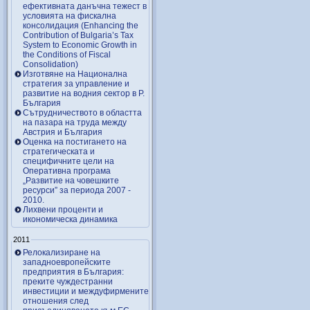
ефективната данъчна тежест в
условията на фискална
консолидация (Enhancing the
Contribution of Bulgaria’s Tax
System to Economic Growth in
the Conditions of Fiscal
Consolidation)
Изготвяне на Национална
стратегия за управление и
развитие на водния сектор в Р.
България
Сътрудничеството в областта
на пазара на труда между
Австрия и България
Оценка на постигането на
стратегическата и
специфичните цели на
Оперативна програма
„Развитие на човешките
ресурси” за периода 2007 ‑
2010.
Лихвени проценти и
икономическа динамика
2011
Релокализиране на
западноевропейските
предприятия в България:
преките чуждестранни
инвестиции и междуфирмените
отношения след