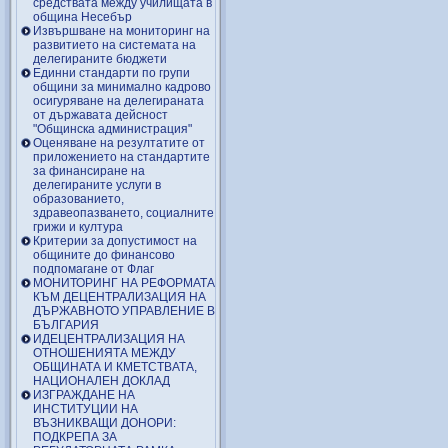
средствата между училищата в
община Несебър
Извършване на мониторинг на
развитието на системата на
делегираните бюджети
Единни стандарти по групи
общини за минимално кадрово
осигуряване на делегираната
от държавата дейсност
"Общинска администрация"
Оценяване на резултатите от
приложението на стандартите
за финансиране на
делегираните услуги в
образованието,
здравеопазването, социалните
грижи и култура
Критерии за допустимост на
общините до финансово
подпомагане от Флаг
МОНИТОРИНГ НА РЕФОРМАТА
КЪМ ДЕЦЕНТРАЛИЗАЦИЯ НА
ДЪРЖАВНОТО УПРАВЛЕНИЕ В
БЪЛГАРИЯ
ИДЕЦЕНТРАЛИЗАЦИЯ НА
ОТНОШЕНИЯТА МЕЖДУ
ОБЩИНАТА И КМЕТСТВАТА,
НАЦИОНАЛЕН ДОКЛАД
ИЗГРАЖДАНЕ НА
ИНСТИТУЦИИ НА
ВЪЗНИКВАЩИ ДОНОРИ:
ПОДКРЕПА ЗА