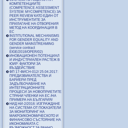
КОМПЕТЕНЦИИТЕ
(COMPETENCE ASSESSMENT
SYSTEM: MYCOMPETENCE) ЗА
PEER REVIEW КАТО ЕДИН ОТ
ИНСТРУМЕНТИТЕ ЗА
ПРИЛАГАНЕ НА ОТВОРЕНИЯ
МЕТОД НА КООРДИНАЦИЯ В
ЕС
INSTITUTIONAL MECHANISMS
FOR GENDER EQUALITY AND
GENDER MAINSTREAMING
(service contract
EIGE/2018/OPER/02)
ИНОВАЦИОНЕН ПОТЕНЦИАЛ
И ИНДУСТРИАЛЕН РАСТЕЖ В
ЮИР: ФАКТОРИ ЗА
ВЪЗДЕЙСТВИЕ
ФП 17-ФИСН-012/ 25.04.2017:
ПРЕДИЗВИКАТЕЛСТВА И
БАРИЕРИ ПРЕД
ЗАДЪЛБОЧАВАНЕ НА
ИНТЕГРАЦИОННИТЕ
ПРОЦЕСИ ЗА НОВОПРИЕТИТЕ
СТРАНИ ЧЛЕНКИ НА ЕС /НА
ПРИМЕРА НА БЪЛГАРИЯ/
НИД НИ-2/2016: ИЗГРАЖДАНЕ
НА СИСТЕМА ОТ ПОКАЗАТЕЛИ
ЗА МОНИТОРИНГ НА
МАКРОИКОНОМИЧЕСКОТО И
ФИНАНСОВО СЪСТОЯНИЕ НА
ИКОНОМИКАТА С
ВЪЗМОЖНОСТ ЗА РАННО