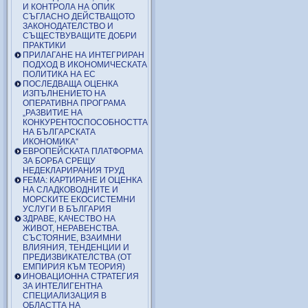
И КОНТРОЛА НА ОПИК
СЪГЛАСНО ДЕЙСТВАЩОТО
ЗАКОНОДАТЕЛСТВО И
СЪЩЕСТВУВАЩИТЕ ДОБРИ
ПРАКТИКИ
ПРИЛАГАНЕ НА ИНТЕГРИРАН
ПОДХОД В ИКОНОМИЧЕСКАТА
ПОЛИТИКА НА ЕС
ПОСЛЕДВАЩА ОЦЕНКА
ИЗПЪЛНЕНИЕТО НА
ОПЕРАТИВНА ПРОГРАМА
„РАЗВИТИЕ НА
КОНКУРЕНТОСПОСОБНОСТТА
НА БЪЛГАРСКАТА
ИКОНОМИКА“
ЕВРОПЕЙСКАТА ПЛАТФОРМА
ЗА БОРБА СРЕЩУ
НЕДЕКЛАРИРАНИЯ ТРУД
FEMA: КАРТИРАНЕ И ОЦЕНКА
НА СЛАДКОВОДНИТЕ И
МОРСКИТЕ ЕКОСИСТЕМНИ
УСЛУГИ В БЪЛГАРИЯ
ЗДРАВЕ, КАЧЕСТВО НА
ЖИВОТ, НЕРАВЕНСТВА.
СЪСТОЯНИЕ, ВЗАИМНИ
ВЛИЯНИЯ, ТЕНДЕНЦИИ И
ПРЕДИЗВИКАТЕЛСТВА (ОТ
ЕМПИРИЯ КЪМ ТЕОРИЯ)
ИНОВАЦИОННА СТРАТЕГИЯ
ЗА ИНТЕЛИГЕНТНА
СПЕЦИАЛИЗАЦИЯ В
ОБЛАСТТА НА