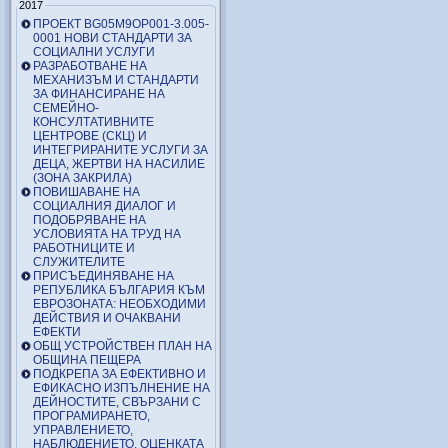
2017
ПРОЕКТ BG05M9OP001-3.005-
0001 НОВИ СТАНДАРТИ ЗА
СОЦИАЛНИ УСЛУГИ
РАЗРАБОТВАНЕ НА
МЕХАНИЗЪМ И СТАНДАРТИ
ЗА ФИНАНСИРАНЕ НА
СЕМЕЙНО-
КОНСУЛТАТИВНИТЕ
ЦЕНТРОВЕ (СКЦ) И
ИНТЕГРИРАНИТЕ УСЛУГИ ЗА
ДЕЦА, ЖЕРТВИ НА НАСИЛИЕ
(ЗОНА ЗАКРИЛА)
ПОВИШАВАНЕ НА
СОЦИАЛНИЯ ДИАЛОГ И
ПОДОБРЯВАНЕ НА
УСЛОВИЯТА НА ТРУД НА
РАБОТНИЦИТЕ И
СЛУЖИТЕЛИТЕ
ПРИСЪЕДИНЯВАНЕ НА
РЕПУБЛИКА БЪЛГАРИЯ КЪМ
ЕВРОЗОНАТА: НЕОБХОДИМИ
ДЕЙСТВИЯ И ОЧАКВАНИ
ЕФЕКТИ
ОБЩ УСТРОЙСТВЕН ПЛАН НА
ОБЩИНА ПЕЩЕРА
ПОДКРЕПА ЗА ЕФЕКТИВНО И
ЕФИКАСНО ИЗПЪЛНЕНИЕ НА
ДЕЙНОСТИТЕ, СВЪРЗАНИ С
ПРОГРАМИРАНЕТО,
УПРАВЛЕНИЕТО,
НАБЛЮДЕНИЕТО, ОЦЕНКАТА