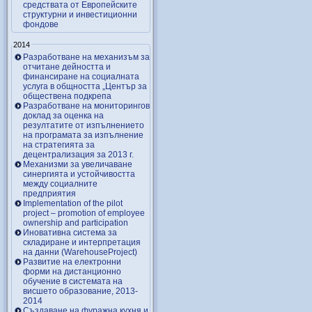
средствата от Европейските
структурни и инвестиционни
фондове
2014
Разработване на механизъм за
отчитане дейността и
финансиране на социалната
услуга в общността „Център за
обществена подкрепа
Разработване на мониторингов
доклад за оценка на
резултатите от изпълнението
на програмата за изпълнение
на стратегията за
децентрализация за 2013 г.
Механизми за увеличаване
синергията и устойчивостта
между социалните
предприятия
Implementation of the pilot
project – promotion of employee
ownership and participation
Иновативна система за
складиране и интерпретация
на данни (WarehouseProject)
Развитие на електронни
форми на дистанционно
обучение в системата на
висшето образование, 2013-
2014
Създаване на фуражна кухня и