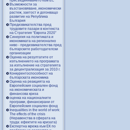
присъединяването към ЕС
Възможности за
възстановяване, икономически
растеж, заетост и догонващо
развитие на Република
България
Предизвикателства пред
трудовите пазари в контекста
на Стратегия “Европа 2020”
Синергия на политиката и
икономиката на регионално
ниво - предизвикателства пред
българските работодателски
организации
Оценка на резултатите от
изпълнението на програмата
за изпълнение на стратегията
за децентрализация за 2010 г.
Конкурентоспособност на
българската икономика
Оценка на реакцията на
Европейския социален фонд
на икономическата и
финансова криза
оценка на националните
програми, финансирани от
Европейския социален фонд
Inequalities in the world of work:
The effects of the crisis
(Неравенства в сферата на
труда: ефектите на кризата)
Експертна мрежа към ЕК по