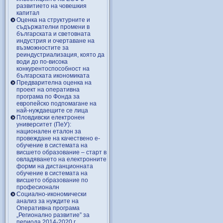
развитието на човешкия
капитал
Оценка на структурните и
съдържателни промени в
българската и световната
индустрия и очертаване на
възможностите за
реиндустриализация, която да
води до по-висока
конкурентоспособност на
българската икономиката
Предварителна оценка на
проект на оперативна
програма по Фонда за
европейско подпомагане на
най-нуждаещите се лица
Пловдивски електронен
университет (ПеУ):
национален еталон за
провеждане на качествено е-
обучение в системата на
висшето образование – старт в
овладяването на електронните
форми на дистанционната
обучение в системата на
висшето образование по
професионалн
Социално-икономически
анализ за нуждите на
Оперативна програма
„Регионално развитие” за
периода 2014-2020 г.