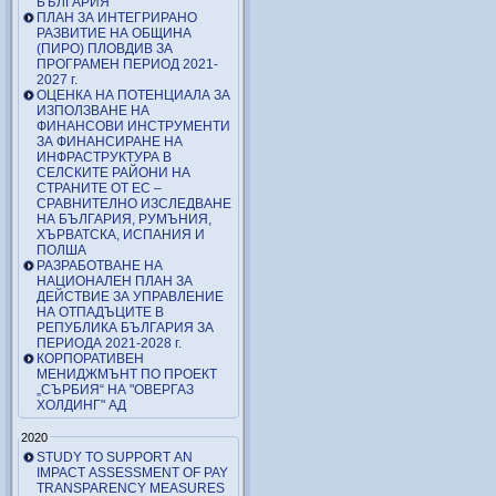
БЪЛГАРИЯ
ПЛАН ЗА ИНТЕГРИРАНО
РАЗВИТИЕ НА ОБЩИНА
(ПИРО) ПЛОВДИВ ЗА
ПРОГРАМЕН ПЕРИОД 2021-
2027 г.
ОЦЕНКА НА ПОТЕНЦИАЛА ЗА
ИЗПОЛЗВАНЕ НА
ФИНАНСОВИ ИНСТРУМЕНТИ
ЗА ФИНАНСИРАНЕ НА
ИНФРАСТРУКТУРА В
СЕЛСКИТЕ РАЙОНИ НА
СТРАНИТЕ ОТ ЕС –
СРАВНИТЕЛНО ИЗСЛЕДВАНЕ
НА БЪЛГАРИЯ, РУМЪНИЯ,
ХЪРВАТСКА, ИСПАНИЯ И
ПОЛША
РАЗРАБОТВАНЕ НА
НАЦИОНАЛЕН ПЛАН ЗА
ДЕЙСТВИЕ ЗА УПРАВЛЕНИЕ
НА ОТПАДЪЦИТЕ В
РЕПУБЛИКА БЪЛГАРИЯ ЗА
ПЕРИОДА 2021-2028 г.
КОРПОРАТИВЕН
МЕНИДЖМЪНТ ПО ПРОЕКТ
„СЪРБИЯ“ НА "ОВЕРГАЗ
ХОЛДИНГ" АД
2020
STUDY TO SUPPORT AN
IMPACT ASSESSMENT OF PAY
TRANSPARENCY MEASURES