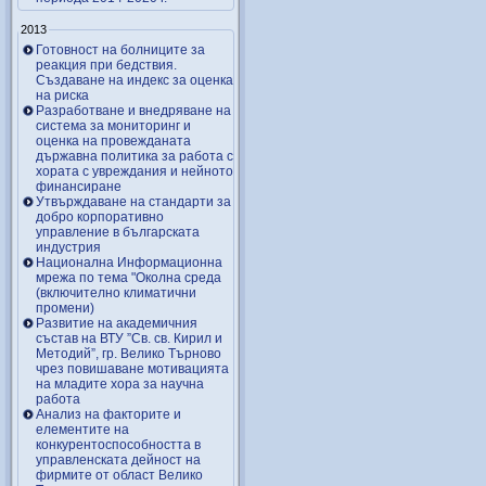
2013
Готовност на болниците за
реакция при бедствия.
Създаване на индекс за оценка
на риска
Разработване и внедряване на
система за мониторинг и
оценка на провежданата
държавна политика за работа с
хората с увреждания и нейното
финансиране
Утвърждаване на стандарти за
добро корпоративно
управление в българската
индустрия
Национална Информационна
мрежа по тема "Околна среда
(включително климатични
промени)
Развитие на академичния
състав на ВТУ ”Св. св. Кирил и
Методий”, гр. Велико Търново
чрез повишаване мотивацията
на младите хора за научна
работа
Анализ на факторите и
елементите на
конкурентоспособността в
управленската дейност на
фирмите от област Велико