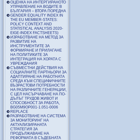
ОЦЕНКА НА ИНТЕРГИРАНОТО
УПРАВЛЕНИЕ НА ВОДИТЕ В
БЪЛГАРИЯ – ВТОРА ПОРЕДНА
GENDER EQUALITY INDEX IN
THE EU MEMBER-STATES:
POLICY CONTEXT AND
STATISTICAL ANALYSIS 2020-
EIGE-INDEX FACTSHEETS)
ИЗРАБОТВАНЕ НА МЕТОД ЗА
РАЗВИТИЕ НА
ИНСТРУМЕНТИТЕ ЗА
ФОРМИРАНЕ И ПРИЛАГАНЕ
НА ПОЛИТИКИТЕ ЗА
ИНТЕГРАЦИЯ НА ХОРАТА С
УВРЕЖДАНИЯ
СЪВМЕСТНИ ДЕЙСТВИЯ НА
СОЦИАЛНИТЕ ПАРТНЬОРИ ЗА
АДАПТИРАНЕ НА РАБОТНАТА
СРЕДА КЪМ СПЕЦИФИЧНИТЕ
ВЪЗРАСТОВИ ПОТРЕБНОСТИ
НА РАЗЛИЧНИТЕ ГЕНЕРАЦИИ,
С ЦЕЛ НАСЪРЧАВАНЕ НА ПО-
ДЪЛЪГ ТРУДОВ ЖИВОТ И
СПОСОБНОСТ ЗА РАБОТА,
BG05M9OP001-1.051-0006
REPLACE
РАЗРАБОТВАНЕ НА СИСТЕМА
ЗА МОНИТОРИНГ НА
АКТУАЛИЗИРАНАТА
СТРАТЕГИЯ ЗА
ПРОДЪЛЖАВАНЕ НА
РЕФОРМАТА В СЪДЕБНАТА