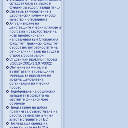
складова база за зърно и
фуражи за водоплаващи птици
Система за управление в
Европейския колеж – високо
качество и отговорност
Актуализиране на
действащите учебни планове и
програми и разработване на
нови професионални
направления към Стопанския
факултет, Тракийски факултет,
съобразно потребностите на
регионалния пазар на труда в
старозагорски район
Студентски практики (Проект
BG051PO001-3.3.07-0002)
Обучение на учители и
възпитатели в средищните
училища за прилагане на
модела „целодневна
организация на учебния
процес
Подобряване на общинския
капацитет в сферата на
местните финанси чрез
обучение
Представяне на добри
практики за съвместяване на
работа, семейство и личен
живот в страните от ЕС
Последваща оценка на
инвестициите на ЕСФ в