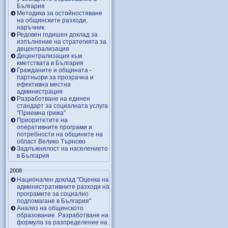
България
Методика за остойностяване
на общинските разходи,
наръчник
Редовен годишен доклад за
изпълнение на стратегията за
децентрализация
Децентрализация към
кметствата в България
Гражданите и общината -
партньори за прозрачна и
ефективна местна
администрация
Разработване на единен
стандарт за социалната услуга
"Приемна грижа"
Приоритетите на
оперативните програми и
потребности на общините на
област Велико Търново
Задлъжнялост на населението
в България
2008
Национален доклад "Оценка на
административните разходи на
програмите за социално
подпомагане в България"
Анализ на общинското
образование. Разработване на
формула за разпределение на