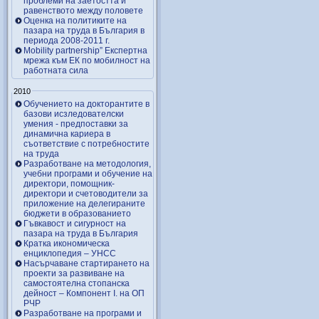
проблеми на заетостта и
равенството между половете
Оценка на политиките на
пазара на труда в България в
периода 2008-2011 г.
Mobility partnership” Експертна
мрежа към ЕК по мобилност на
работната сила
2010
Обучението на докторантите в
базови исзледователски
умения - предпоставки за
динамична кариера в
съответствие с потребностите
на труда
Разработване на методология,
учебни програми и обучение на
директори, помощник-
директори и счетоводители за
приложение на делегираните
бюджети в образованието
Гъвкавост и сигурност на
пазара на труда в България
Кратка икономическа
енциклопедия – УНСС
Насърчаване стартирането на
проекти за развиване на
самостоятелна стопанска
дейност – Компонент I. на ОП
РЧР
Разработване на програми и