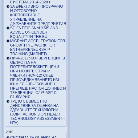
СИСТЕМА 2014-2020 г.
ЗА ЕФЕКТИВНО, ПРОЗРАЧНО
И ОТГОВОРНО
КОРПОРАТИВНО
УПРАВЛЕНИЕ НА
ДЪРЖАВНИТЕ ПРЕДПРИЯТИЯ
SCIENTIFIC ANALYSIS AND
ADVICE ON GENDER
EQUALITY IN THE EU
MIGRANT ACCELERATION FOR
GROWTH NETWORK FOR
ENTREPRENEURSHIP
TRAINING (MAGNET)
НИ-4-2017: КОНВЕРГЕНЦИЯ В
ОБЛАСТТА НА
ПОТРЕБИТЕЛСКИТЕ ЦЕНИ
ПРИ НОВИТЕ СТРАНИ
ЧЛЕНКИ (НСЧ-12) СЛЕД
ПРИСЪЕДИНЯВАНЕТО ИМ
КЪМ ЕС – ДЪЛБОЧИНЕН
ПРЕГЛЕД, НАСТОЯЩО НИВО И
ТЕНДЕНЦИИ. СЛУЧАЯТ С
БЪЛГАРИЯ
ТРЕТО СЪВМЕСТНО
ДЕЙСТВИЕ ЗА ОЦЕНКА НА
ЗДРАВНИТЕ ТЕХНОЛОГИИ
(JOINT ACTION 3 ON HEALTH
TECHNOLOGY ASSESSMENT –
HTA)
2019
СИСТЕМА ЗА ОЦЕНКА НА