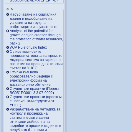
ВЪЗОБНОВЯЕМА ЕНЕРГИЯ
2015
Насърчаване на социалния
диалог и подобряване на
условията на труд на
работниците и служителите
Analysis of the potential for
growth and job creation through
the protection of water resources,
pack 2
WJP Rule of Law Index
С лице към новите
предизвикателства на времето:
модерна система за кариерно
развитие на преподавателския
състав на УНСС
Стъпка към ново
образователно бъдеще с
електронни форми на
дистанционно обучение
Студентски практики (Проект
BG051PO001-3.3.07-0002)
Студентски практики (проектът
е насочен към студенти от
УНСС)
Разработване на методика за
контрол и проверка на
статистическите данни
отчитащи дейността на
съдебните органи и съдиите в
република българия и