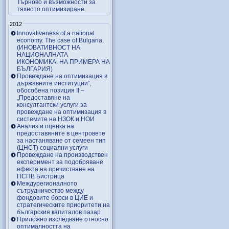
Търново и възможности за
тяхното оптимизиране
2012
Innovativeness of a national
economy. The case of Bulgaria.
(ИНОВАТИВНОСТ НА
НАЦИОНАЛНАТА
ИКОНОМИКА. НА ПРИМЕРА НА
БЪЛГАРИЯ)
Провеждане на оптимизация в
държавните институции”,
обособена позиция ІІ –
„Предоставяне на
консултантски услуги за
провеждане на оптимизация в
системите на НЗОК и НОИ
Анализ и оценка на
предоставяните в центровете
за настаняване от семеен тип
(ЦНСТ) социални услуги
Провеждане на производствен
експеримент за подобряване
ефекта на пречистване на
ПСПВ Бистрица
Междурегионалното
сътрудничество между
фондовите борси в ЦИЕ и
стратегическите приоритети на
българския капиталов пазар
Приложно изследване относно
оптималността на