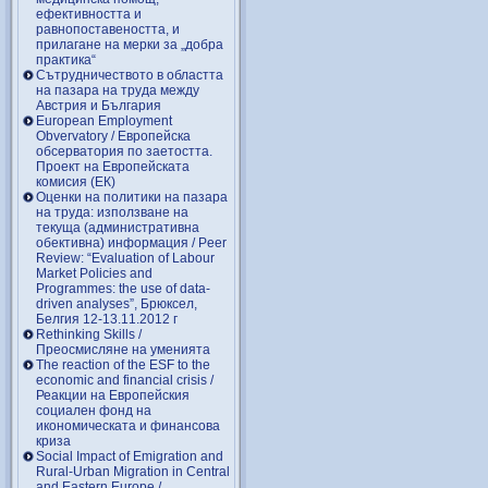
ефективността и
равнопоставеността, и
прилагане на мерки за „добра
практика“
Сътрудничеството в областта
на пазара на труда между
Австрия и България
European Employment
Obvervatory / Европейска
обсерватория по заетостта.
Проект на Европейската
комисия (ЕК)
Оценки на политики на пазара
на труда: използване на
текуща (административна
обективна) информация / Peer
Review: “Evaluation of Labour
Market Policies and
Programmes: the use of data-
driven analyses”, Брюксел,
Белгия 12-13.11.2012 г
Rethinking Skills /
Преосмисляне на уменията
Тhe reaction of the ESF to the
economic and financial crisis /
Реакции на Европейския
социален фонд на
икономическата и финансова
криза
Social Impact of Emigration and
Rural-Urban Migration in Central
and Eastern Europe /