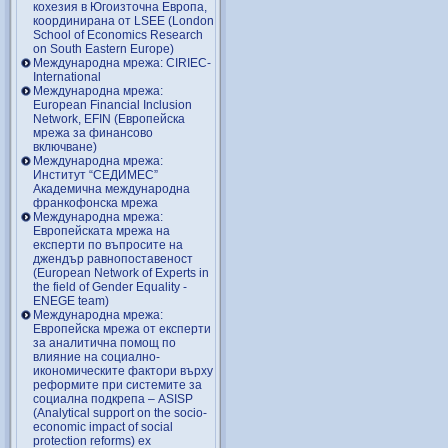
кохезия в Югоизточна Европа,
координирана от LSEE (London
School of Economics Research
on South Eastern Europe)
Международна мрежа: CIRIEC-
International
Международна мрежа:
European Financial Inclusion
Network, EFIN (Европейска
мрежа за финансово
включване)
Международна мрежа:
Институт “СЕДИМЕС”
Академична международна
франкофонска мрежа
Международна мрежа:
Европейската мрежа на
експерти по въпросите на
джендър равнопоставеност
(European Network of Experts in
the field of Gender Equality -
ENEGE team)
Международна мрежа:
Европейска мрежа от експерти
за аналитична помощ по
влияние на социално-
икономическите фактори върху
реформите при системите за
социална подкрепа – ASISP
(Analytical support on the socio-
economic impact of social
protection reforms) ex