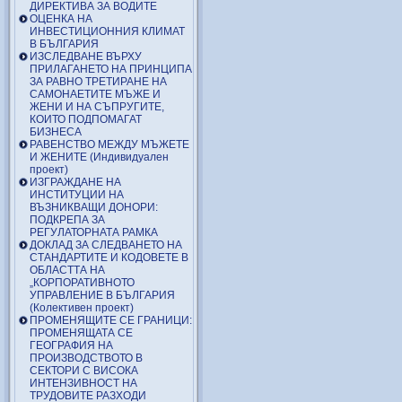
ДИРЕКТИВА ЗА ВОДИТЕ
ОЦЕНКА НА
ИНВЕСТИЦИОННИЯ КЛИМАТ
В БЪЛГАРИЯ
ИЗСЛЕДВАНЕ ВЪРХУ
ПРИЛАГАНЕТО НА ПРИНЦИПА
ЗА РАВНО ТРЕТИРАНЕ НА
САМОНАЕТИТЕ МЪЖЕ И
ЖЕНИ И НА СЪПРУГИТЕ,
КОИТО ПОДПОМАГАТ
БИЗНЕСА
РАВЕНСТВО МЕЖДУ МЪЖЕТЕ
И ЖЕНИТЕ (Индивидуален
проект)
ИЗГРАЖДАНЕ НА
ИНСТИТУЦИИ НА
ВЪЗНИКВАЩИ ДОНОРИ:
ПОДКРЕПА ЗА
РЕГУЛАТОРНАТА РАМКА
ДОКЛАД ЗА СЛЕДВАНЕТО НА
СТАНДАРТИТЕ И КОДОВЕТЕ В
ОБЛАСТТА НА
„КОРПОРАТИВНОТО
УПРАВЛЕНИЕ В БЪЛГАРИЯ
(Колективен проект)
ПРОМЕНЯЩИТЕ СЕ ГРАНИЦИ:
ПРОМЕНЯЩАТА СЕ
ГЕОГРАФИЯ НА
ПРОИЗВОДСТВОТО В
СЕКТОРИ С ВИСОКА
ИНТЕНЗИВНОСТ НА
ТРУДОВИТЕ РАЗХОДИ