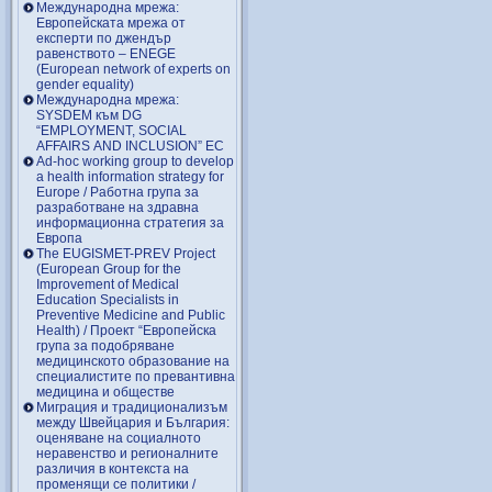
Международна мрежа:
Европейската мрежа от
експерти по джендър
равенството – ENEGE
(European network of experts on
gender equality)
Международна мрежа:
SYSDEM към DG
“EMPLOYMENT, SOCIAL
AFFAIRS AND INCLUSION” EC
Ad-hoc working group to develop
a health information strategy for
Europe / Работна група за
разработване на здравна
информационна стратегия за
Европа
The EUGISMET-PREV Project
(European Group for the
Improvement of Medical
Education Specialists in
Preventive Medicine and Public
Health) / Проект “Европейска
група за подобряване
медицинското образование на
специалистите по превантивна
медицина и обществе
Миграция и традиционализъм
между Швейцария и България:
оценяване на социалното
неравенство и регионалните
различия в контекста на
променящи се политики /