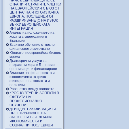
ПРИСЪЕДИНЯВАЩИТЕ СЕ
СТРАНИ И СТРАНИТЕ ЧЛЕНКИ
НА ЕВРОПЕЙСКИЯ СЪЮЗ ОТ
ЦЕНТРАЛНА И ЮГОИЗТОЧНА
ЕВРОПА, ПОСЛЕДИЦИ ОТ
РАЗШИРЯВАНЕТО НА ИЗТОК
ВЪРХУ ЕВРОПЕЙСКАТА
ИНТЕГРАЦИЯ
Анализ на положението на
хората с увреждания в
България
Взаимно обучение относно
финансовото включване
Югоизточноевропейска бизнес
мрежа
Дългосрочни услуги за
възрастни хора в България -
организация и финансиране
Влияние на финансовата и
икономическата криза:
фиксиране на заплати и
политики
Равенство между половете
КРОС-КУЛТУРНИ АСПЕКТИ В
СФЕРАТА НА
ПРОФЕСИОНАЛНО
ОБУЧЕНИЕ
ДЕИНДУСТРИАЛИЗАЦИЯ И
ПРЕСТРУРИРАНЕ НА
ЗАЕТОСТТА В БЪЛГАРИЯ:
ИКОНОМИЧЕСКИ И
СОЦИАЛНИ ПОСЛЕДИЦИ