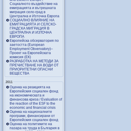
Социалното въздействие на
емиграцията и вътрешната
миграция село-град в
Централна и Източна Европа
СОЦИАЛНО ВЛИЯНИЕ НА
ЕМИГРАЦИЯТА И СЕЛСКО-
ГРАДСКА МИГРАЦИЯ В
ЦЕНТРАЛНА И ИЗТОЧНА
ЕВРОПА
Европейска обсерватория по
заетостта (European
Employment Obvervatory)–
Проект на Европейската
комисия (ЕК)
РАЗРАБОТКА НА МЕТОДИ ЗА
ПРЕЧИСТВАНЕ НА ВОДИ ОТ
ПРИОРИТЕТНИ ОПАСНИ
ВЕЩЕСТВА
2011
Оценка на реакцията на
Европейския социален фонд
на икономическата и
финансова криза / Evaluation of
the reaction of the ESF to the
economic and financial crisis
Оценка на националните
програми, финансирани от
Европейския социален фонд
Оценка на политиките на
пазара на труда в България в