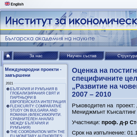
English
За нас
Научен състав
Структур
Оценка на постигн
Международни проекти -
завършени
специфичните цел
2021
„Развитие на чове
БЪЛГАРИЯ И РУМЪНИЯ В
2007 – 2010
ГЛОБАЛИЗИРАНИЯ СВЯТ И
ПАРТНЬОРИ В
ЕВРОПЕЙСКАТА ИНТЕГРАЦИЯ
Ръководител на проект:
FLEXICURITY: COMPARATIVE
STUDY ON BULGARIA AND
Мениджмънт Кънсалтинг 
ROMANIA (ФЛЕКСИКЮРИТИ.
СРАВНИТЕЛЕН АНАЛИЗ
Участници:
проф. д-р Ст
МЕЖДУ БЪЛГАРИЯ И
РУМЪНИЯ)
THE COORDINATION WITH THE
Срок на изпълнение: 01.1
EU MONETARY AUTHORITIES: