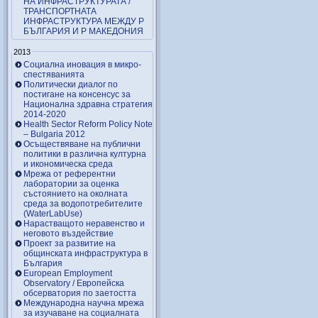
НА ИНФРАСТРУКТУРАТА /
ТРАНСПОРТНАТА
ИНФРАСТРУКТУРА МЕЖДУ Р
БЪЛГАРИЯ И Р МАКЕДОНИЯ
2013
Социална иновация в микро-
спестяванията
Политически диалог по
постигане на консенсус за
Национална здравна стратегия
2014-2020
Health Sector Reform Policy Note
– Bulgaria 2012
Осъществяване на публични
политики в различна културна
и икономическа среда
Мрежа от референтни
лаборатории за оценка
състоянието на околната
среда за водопотребителите
(WaterLabUse)
Нарастващото неравенство и
неговото въздействие
Проект за развитие на
общинската инфраструктура в
България
European Employment
Observatory / Европейска
обсерватория по заетостта
Международна научна мрежа
за изучаване на социалната