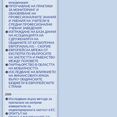
координация
ПРОУЧАВАНЕ НА ПРАКТИКИ
ЗА МОНИТОРИНГ И
ОБНОВЯВАНЕ НА
ПРОФЕСИОНАЛНИТЕ ЗНАНИЯ
И УМЕНИЯ НА УЧИТЕЛИ В
СРЕДНИ ПРОФЕСИОНАЛНИ
УЧЕБНИ ЗАВЕДЕНИЯ
ИЗГРАЖДАНЕ НА БАЗА ДАННИ
НА АСОЦИАЦИЯТА НА
СДРУЖЕНИЯТА НА
ОБЩИНИТЕ ОТ ЮГОИЗТОЧНА
ЕВРОПА(NALAS) – СКОПИЕ
ЕВРОПЕЙСКА МРЕЖА ОТ
ЕКСПЕРТИ ПО ВЪПРОСИТЕ
НА ЗАЕТОСТТА И РАВЕНСТВО
МЕЖДУ ПОЛОВЕТЕ
ПАРТНЬОРСТВО В ОБЛАСТТА
НА МОБИЛНОСТТА
ИЗСЛЕДВАНЕ НА ВЛИЯНИЕТО
НА ФИНАНСОВАТА КРИЗА
ВЪРХУ ОБЩИНСКИТЕ
БЮДЖЕТИ В ЕВРОПЕЙСКИТЕ
СТРАНИ
2009
Изследване върху методи за
прилагане на непреки
измерители за
недекларираната заетост в ЕС.
ОПИТЪТ НА