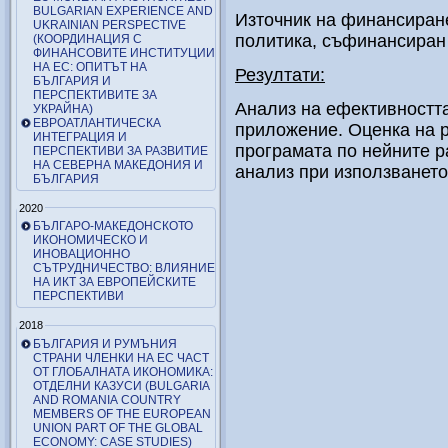
BULGARIAN EXPERIENCE AND
Източник на финансиране
UKRAINIAN PERSPECTIVE
политика, съфинансиран
(КООРДИНАЦИЯ С
ФИНАНСОВИТЕ ИНСТИТУЦИИ
НА ЕС: ОПИТЪТ НА
Резултати:
БЪЛГАРИЯ И
ПЕРСПЕКТИВИТЕ ЗА
Анализ на ефективностт
УКРАЙНА)
ЕВРОАТЛАНТИЧЕСКА
приложение. Оценка на р
ИНТЕГРАЦИЯ И
програмата по нейните р
ПЕРСПЕКТИВИ ЗА РАЗВИТИЕ
НА СЕВЕРНА МАКЕДОНИЯ И
анализ при използването
БЪЛГАРИЯ
2020
БЪЛГАРО-МАКЕДОНСКОТО
ИКОНОМИЧЕСКО И
ИНОВАЦИОННО
СЪТРУДНИЧЕСТВО: ВЛИЯНИЕ
НА ИКТ ЗА ЕВРОПЕЙСКИТЕ
ПЕРСПЕКТИВИ
2018
БЪЛГАРИЯ И РУМЪНИЯ
СТРАНИ ЧЛЕНКИ НА ЕС ЧАСТ
ОТ ГЛОБАЛНАТА ИКОНОМИКА:
ОТДЕЛНИ КАЗУСИ (BULGARIA
AND ROMANIA COUNTRY
MEMBERS OF THE EUROPEAN
UNION PART OF THE GLOBAL
ECONOMY: CASE STUDIES)