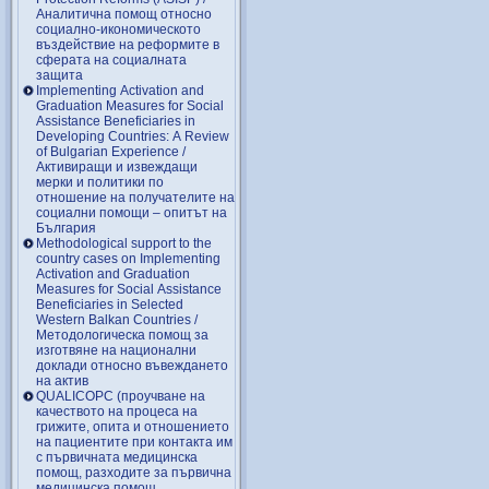
Аналитична помощ относно
социално-икономическото
въздействие на реформите в
сферата на социалната
защита
Implementing Activation and
Graduation Measures for Social
Assistance Beneficiaries in
Developing Countries: A Review
of Bulgarian Experience /
Активиращи и извеждащи
мерки и политики по
отношение на получателите на
социални помощи – опитът на
България
Methodological support to the
country cases on Implementing
Activation and Graduation
Measures for Social Assistance
Beneficiaries in Selected
Western Balkan Countries /
Методологическа помощ за
изготвяне на национални
доклади относно въвеждането
на актив
QUALICOPC (проучване на
качеството на процеса на
грижите, опита и отношението
на пациентите при контакта им
с първичната медицинска
помощ, разходите за първична
медицинска помощ,