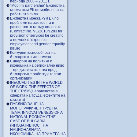
периода 2008 – 2011 г.
“Mobility partnership” Експертна
мрежа към ЕК по мобилност на
работната сила
Експертна мрежа към ЕК по
проблеми на заетостта и
равенството между половете
(Contract No. VC/2010/1283 for
provision of services for creating
a network of experts on
employment and gender equality
issue)
Конкурентоспособност на
българската икономика
Синергия на политика и
икономика на регионално ниво
– предизвикателства пред
българските работодателски
организации
INEQUALITIES IN THE WORLD
OF WORK: THE EFFECTS OF
THE CRISIS(Неравенства в
сферата на труда: ефектите на
кризата)
ПУБЛИКУВАНЕ НА
МОНОГРАФИЧЕН ТРУД НА
ТЕМА: INNOVATIVENESS OF A
NATIONAL ECONOMY.THE
CASE OF BULGARIA.
(ИНОВАТИВНОСТ НА
НАЦИОНАЛНАТА
ИКОНОМИКА. НА ПРИМЕРА НА