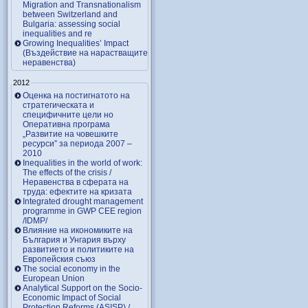
Migration and Transnationalism
between Switzerland and
Bulgaria: assessing social
inequalities and re
Growing Inequalities’ Impact
(Въздействие на нарастващите
неравенства)
2012
Оценка на постигнатото на
стратегическата и
специфичните цели но
Оперативна програма
„Развитие на човешките
ресурси” за периода 2007 –
2010
Inequalities in the world of work:
The effects of the crisis /
Неравенства в сферата на
труда: ефектите на кризата
Integrated drought management
programme in GWP CEE region
/IDMP/
Влияние на икономиките на
България и Унгария върху
развитието и политиките на
Европейския съюз
The social economy in the
European Union
Analytical Support on the Socio-
Economic Impact of Social
Protection Reforms (ASISP) /