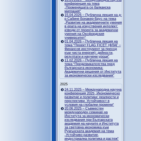
конференция на тема
„Променящата се балканска
миграция“
15.04.2026 – Публична лекция на д-
р Сабине Бонакер-Брус на тема
„Развитие на академичните умения
в ерата на изкуствения интелект:
изводи от проекта за академични
умения на Оксфордския
университет“
01.04.2026 – Публична лекция на
тема “Проект FLAG FICET (ФЛАГ –
Финансов инструмент за преход
към чиста енергия): дейности,
резултати и научени уроци”
11.02.2026 – Публична лекция на
тема “Предизвикателства пред
българската икономика:
Академични решения от Института
за икономически изследвания”
2025
24.11.2025 – Международна научна
конференция 2025 „Икономическо
развитие и политики: реалности и
перспективи. Устойчивост в
условия на глобални промени“
20.06.2025 – Съвместен
международен семинар на
Института за икономически
изследвания при Българската
академия на науките и Института
за световна икономика към
Румънската академия на тема
„Устойчиво развитие,
индустриална политика и растеж“