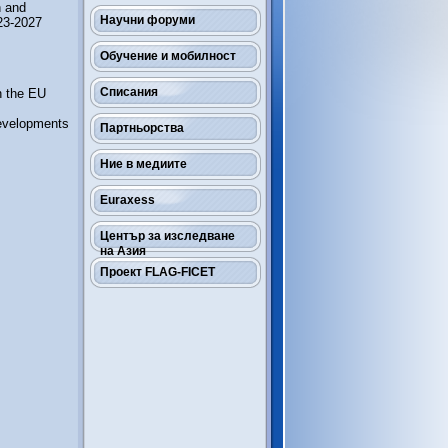
 and
Научни форуми
023-2027
Обучение и мобилност
Списания
h the EU
evelopments
Партньорства
Ние в медиите
Euraxess
Център за изследване
на Азия
Проект FLAG-FICET