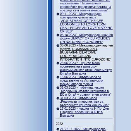
перспективи. Национални и
европейски предизвикателства на
прехода към зелена икономика"
09.11.2023 – Международна
тристранна кръгла маса
„ADJUSTMENT OF THE CEE
ECONOMIES TO LONG-TERM
CHALLENGES AND OVERLAPPING
CRISES“
06.10.2023 – Международен научен
форум „IMPACT OF EU POLICIES
ON NATIONAL ECONOMIES“
30.06.2023 – Международен научен
форум „ROMANIAN AND
BULGARIAN BILATERAL
COOPERATION AND
INTEGRATION INTO EUROZONE“
23.06.2023 г. - кръгла маса,
посветена на търговско-
икономическите отношения между
Китай и България
15.06.2023 - кръгла маса за
представяне на Астанинския
международен форум
31.03.2023 - публична лекция
„Модели на кръгова икономика в
ЕС и Китай – сравнителен анализ“
31.03.2023 - кръгла маса
„Реалности и перспективи за
българската кръгова икономика”
17.01.2023 - лекция на Н.Пр. Дун
Сяодзюн, посланик на КНР в
България
2022
21-22.11.2022 - Международна