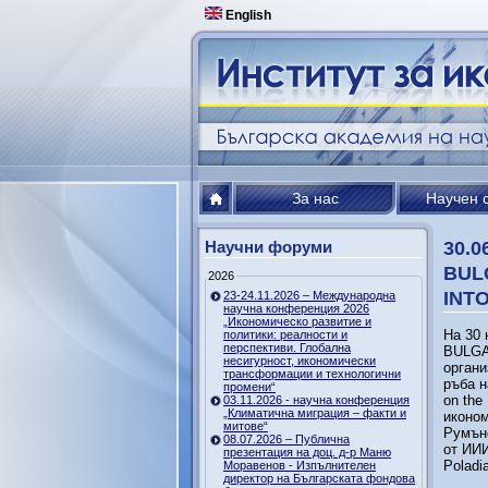
English
За нас
Научен 
Научни форуми
30.0
BUL
2026
INT
23-24.11.2026 – Международна
научна конференция 2026
„Икономическо развитие и
На 30
политики: реалности и
перспективи. Глобална
BULGA
несигурност, икономически
органи
трансформации и технологични
ръба н
промени“
on the
03.11.2026 - научна конференция
„Климатична миграция – факти и
иконом
митове“
Румънс
08.07.2026 – Публична
от ИИИ
презентация на доц. д-р Маню
Poladi
Моравенов - Изпълнителен
директор на Българската фондова