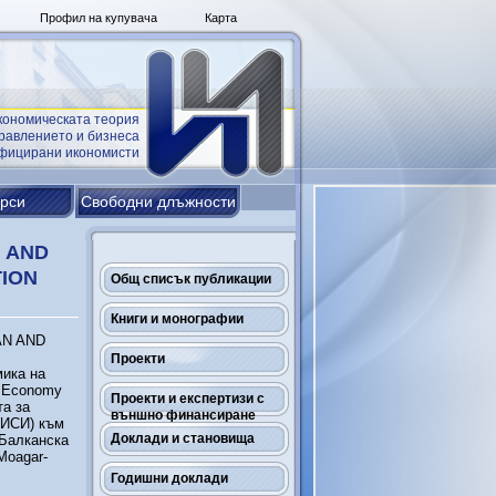
Профил на купувача
Карта
кономическата теория
равлението и бизнеса
ифицирани икономисти
урси
Свободни длъжности
N AND
TION
Общ списък публикации
Книги и монографии
AN AND
,
Проекти
мика на
d Economy
Проекти и експертизи с
та за
външно финансиране
(ИСИ) към
Доклади и становища
-Балканска
Moagar-
Годишни доклади