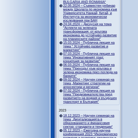
BULGARIA AND ROMANIA“
22.05.2024 – Съвместен уебинар
между Школата по икономика към
Университета Нанкай, Китай, и
Института за икономически
изследвания при БАН
24.04.2024 – Дискусия на тема
"Аспекти на зелената
трансформация: от кръгова
икономика до устойчиво развитие
на планинските райони"
15.03.2024 - Публична лекция на
тема “ Устойчиво развитие и
маркетинг”
07.03.2024 - Публична лекция на
тема “Иновативният град:
концепция за развитие”
06.03.2024 - Публична лекция на
тема “Преходът към кръгова и
зелена икономика през погледа на
банките”
09.02.2024 – Научен семинар на
тема „Маркетинг стратегии на
агросектори и региони“
07.02.2024 - Публична лекция на
тема “Предизвикателства пред
развитието на водния и въздушен
транспорт в България”
2023
18.12.2023 – Научен семинар на
тема „Дигитализацията в
образованието и финансовия
сектор: стандарти и тенденции“
05.12.2023 – Ежегодна научна
конференция 2023 "Икономическо
развитие и политики: реалности и