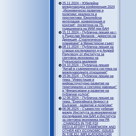
25.11.2024 – Юбилейна
международна конференция 2024
„Икономическо развитие и
политики: реалности и
перспективи. Европейска
интеграция, конвергенция и
кохезия“, посветена на 75-
годишнината на ИИИ при БАН
15.11.2024 – Публична лекция на г-
н Радослав Миланов - директор на
Дирекция „Стратегическо
планиране“ в Министерски съвет
08.11.2024 – Публична лекция на
старши изследовател д-р Андрей
Радулеску от Института за
световна икономика на
Румънската академия
04.10.2024 – Публична лекция
“Китай в съвременната система на
международните отношения”
19.06.2024 – Публични лекции на
тема: “Инвестиции и
инфраструктурно развитие на
териториално и секторно равнище”
и “Финансиране и развитие на
публични услуги”
12.06.2024 – Публична лекция на
тема: "Енергийната бедност в
България - развитие и политики"
06.06.2024 – Съвместен уебинар
между Института за икономически
изследвания при БАН и Института
за световна икономика при РА
„CHANGES IN THE FDI
REGULATORY FRAMEWORK AND
OTHER KEY ECONOMIC ISSUES
IN THE EU: IMPLICATIONS FOR