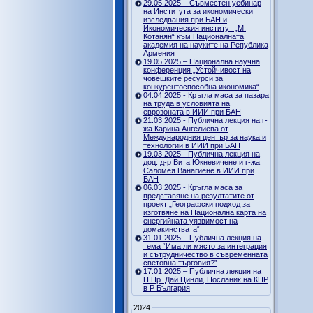
29.05.2025 – Съвместен уебинар
на Института за икономически
изследвания при БАН и
Икономическия институт „М.
Котанян“ към Националната
академия на науките на Република
Армения
19.05.2025 – Национална научна
конференция „Устойчивост на
човешките ресурси за
конкурентоспособна икономика“
04.04.2025 - Кръгла маса за пазара
на труда в условията на
еврозоната в ИИИ при БАН
21.03.2025 - Публична лекция на г-
жа Карина Ангелиева от
Международния център за наука и
технологии в ИИИ при БАН
19.03.2025 - Публична лекция на
доц. д-р Вита Юкневичене и г-жа
Саломея Ванагиене в ИИИ при
БАН
06.03.2025 - Кръгла маса за
представяне на резултатите от
проект „Географски подход за
изготвяне на Национална карта на
енергийната уязвимост на
домакинствата“
31.01.2025 – Публична лекция на
тема “Има ли място за интеграция
и сътрудничество в съвременната
световна търговия?”
17.01.2025 – Публична лекция на
Н.Пр. Дай Цинли, Посланик на КНР
в Р България
2024