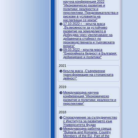
научна конференция 2022
"Икономическо развитие и
политики: реалности и
перспективи. Предизвикателства и
рискове в условията на
наслагващи се кризи"
17.10.2022 г. - кръгла маса
„Възможности за устойчиво
развитие на земеделието в
Добруджа чрез увеличаване на
добавената стойност по
производствената и търговската
верига“
09.03.2022 - кръгла маса
"Енергийната бедност в България:
дефиниране и политики"
2021
Кръгла маса „Съвременни
трансформации на стопанската
дейност”
2019
Международна научна
конференция “Икономическо
развитие и политики: реалности и
перспективи”
2018
Споразумение за сътрудничество
с Института за развитието към
Университета Фудан
Международна работна среща
"Bulgaria and Romania: Country
Members of the EU, Part of the