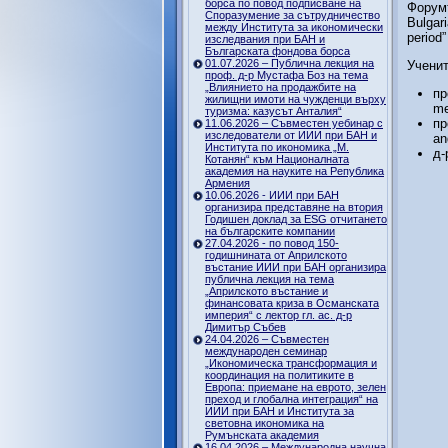
борса по повод подписване на
Форумъ
Споразумение за сътрудничество
Bulgari
между Института за икономически
period
изследвания при БАН и
Българската фондова борса
01.07.2026 – Публична лекция на
Ученит
проф. д-р Мустафа Боз на тема
„Влиянието на продажбите на
пр
жилищни имоти на чужденци върху
me
туризма: казусът Анталия“
пр
11.06.2026 – Съвместен уебинар с
изследователи от ИИИ при БАН и
an
Института по икономика „М.
д-
Котанян“ към Националната
академия на науките на Република
Армения
10.06.2026 - ИИИ при БАН
организира представяне на втория
Годишен доклад за ESG отчитането
на българските компании
27.04.2026 - по повод 150-
годишнината от Априлското
въстание ИИИ при БАН организира
публична лекция на тема
„Априлското въстание и
финансовата криза в Османската
империя“ с лектор гл. ас. д-р
Димитър Събев
24.04.2026 – Съвместен
международен семинар
„Икономическа трансформация и
координация на политиките в
Европа: приемане на еврото, зелен
преход и глобална интеграция“ на
ИИИ при БАН и Института за
световна икономика на
Румънската академия
16.04.2026 – Международна научна