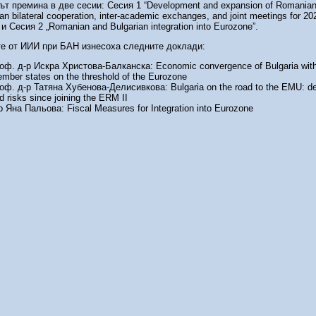
т премина в две сесии: Сесия 1 “Development and expansion of Romanian
an bilateral cooperation, inter-academic exchanges, and joint meetings for 2
” и Сесия 2 „Romanian and Bulgarian integration into Eurozone”.
е от ИИИ при БАН изнесоха следните доклади:
оф. д-р Искра Христова-Балканска: Economic convergence of Bulgaria wit
mber states on the threshold of the Eurozone
оф. д-р Татяна Хубенова-Делисивкова: Bulgaria on the road to the EMU: d
d risks since joining the ERM II
р Яна Пальова: Fiscal Measures for Integration into Eurozone