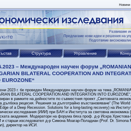
Новини
Развиваме и
Предлагаме нови идеи и решения на уп
Подготвяме висококвал
състав
Структура
Управление
Конк
6.2023 – Международен научен форум „ROMANIA
GARIAN BILATERAL COOPERATION AND INTEGRA
O EUROZONE“
 юни 2023 г. бе проведен Международен научен форум на тема „ROMANI
RIAN BILATERAL COOPERATION AND INTEGRATION INTO EUROZONE“
зиран в рамките на дейностите по съвместния проект „Световната иконо
а дълбока рецесия. Решения за дълготрайно възстановяване“ (The Worl
 Edge of a Deep Recession. Solutions for a long-lasting recovery) на Институ
ически изследвания (ИИИ) при БАН и Института за световна икономика 
ката академия. Модератори на форума бяха проф. д-р Искра Христова
 и старши изследовател д-р Симона Моагар-Поладиан (Prof. Dr. Simona 
an), директор на ИСИ.