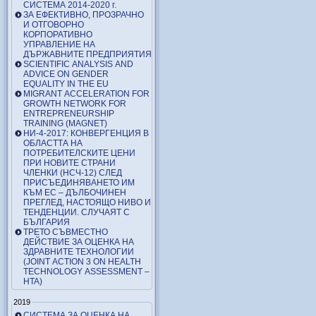
СИСТЕМА 2014-2020 г.
ЗА ЕФЕКТИВНО, ПРОЗРАЧНО
И ОТГОВОРНО
КОРПОРАТИВНО
УПРАВЛЕНИЕ НА
ДЪРЖАВНИТЕ ПРЕДПРИЯТИЯ
SCIENTIFIC ANALYSIS AND
ADVICE ON GENDER
EQUALITY IN THE EU
MIGRANT ACCELERATION FOR
GROWTH NETWORK FOR
ENTREPRENEURSHIP
TRAINING (MAGNET)
НИ-4-2017: КОНВЕРГЕНЦИЯ В
ОБЛАСТТА НА
ПОТРЕБИТЕЛСКИТЕ ЦЕНИ
ПРИ НОВИТЕ СТРАНИ
ЧЛЕНКИ (НСЧ-12) СЛЕД
ПРИСЪЕДИНЯВАНЕТО ИМ
КЪМ ЕС – ДЪЛБОЧИНЕН
ПРЕГЛЕД, НАСТОЯЩО НИВО И
ТЕНДЕНЦИИ. СЛУЧАЯТ С
БЪЛГАРИЯ
ТРЕТО СЪВМЕСТНО
ДЕЙСТВИЕ ЗА ОЦЕНКА НА
ЗДРАВНИТЕ ТЕХНОЛОГИИ
(JOINT ACTION 3 ON HEALTH
TECHNOLOGY ASSESSMENT –
HTA)
2019
СИСТЕМА ЗА ОЦЕНКА НА