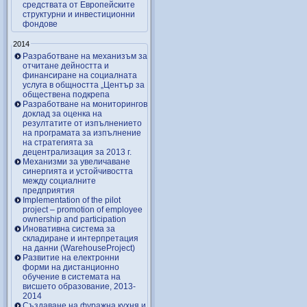
средствата от Европейските
структурни и инвестиционни
фондове
2014
Разработване на механизъм за
отчитане дейността и
финансиране на социалната
услуга в общността „Център за
обществена подкрепа
Разработване на мониторингов
доклад за оценка на
резултатите от изпълнението
на програмата за изпълнение
на стратегията за
децентрализация за 2013 г.
Механизми за увеличаване
синергията и устойчивостта
между социалните
предприятия
Implementation of the pilot
project – promotion of employee
ownership and participation
Иновативна система за
складиране и интерпретация
на данни (WarehouseProject)
Развитие на електронни
форми на дистанционно
обучение в системата на
висшето образование, 2013-
2014
Създаване на фуражна кухня и