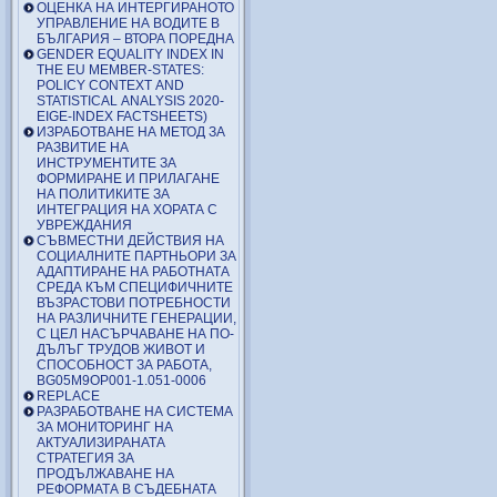
ОЦЕНКА НА ИНТЕРГИРАНОТО
УПРАВЛЕНИЕ НА ВОДИТЕ В
БЪЛГАРИЯ – ВТОРА ПОРЕДНА
GENDER EQUALITY INDEX IN
THE EU MEMBER-STATES:
POLICY CONTEXT AND
STATISTICAL ANALYSIS 2020-
EIGE-INDEX FACTSHEETS)
ИЗРАБОТВАНЕ НА МЕТОД ЗА
РАЗВИТИЕ НА
ИНСТРУМЕНТИТЕ ЗА
ФОРМИРАНЕ И ПРИЛАГАНЕ
НА ПОЛИТИКИТЕ ЗА
ИНТЕГРАЦИЯ НА ХОРАТА С
УВРЕЖДАНИЯ
СЪВМЕСТНИ ДЕЙСТВИЯ НА
СОЦИАЛНИТЕ ПАРТНЬОРИ ЗА
АДАПТИРАНЕ НА РАБОТНАТА
СРЕДА КЪМ СПЕЦИФИЧНИТЕ
ВЪЗРАСТОВИ ПОТРЕБНОСТИ
НА РАЗЛИЧНИТЕ ГЕНЕРАЦИИ,
С ЦЕЛ НАСЪРЧАВАНЕ НА ПО-
ДЪЛЪГ ТРУДОВ ЖИВОТ И
СПОСОБНОСТ ЗА РАБОТА,
BG05M9OP001-1.051-0006
REPLACE
РАЗРАБОТВАНЕ НА СИСТЕМА
ЗА МОНИТОРИНГ НА
АКТУАЛИЗИРАНАТА
СТРАТЕГИЯ ЗА
ПРОДЪЛЖАВАНЕ НА
РЕФОРМАТА В СЪДЕБНАТА