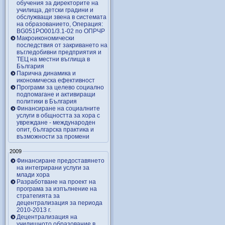
обучения за директорите на
училища, детски градини и
обслужващи звена в системата
на образованието, Операция:
BG051PO001/3.1-02 по ОПРЧР
Макроикономически
последствия от закриването на
въгледобивни предприятия и
ТЕЦ на местни въглища в
България
Парична динамика и
икономическа ефективност
Програми за целево социално
подпомагане и активиращи
политики в България
Финансиране на социалните
услуги в общността за хора с
увреждане - международен
опит, българска практика и
възможности за промени
2009
Финансиране предоставянето
на интегрирани услуги за
млади хора
Разработване на проект на
програма за изпълнение на
стратегията за
децентрализация за периода
2010-2013 г.
Децентрализация на
училищното образование в