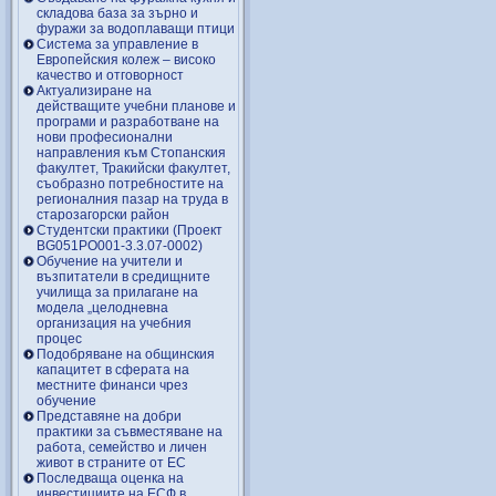
складова база за зърно и
фуражи за водоплаващи птици
Система за управление в
Европейския колеж – високо
качество и отговорност
Актуализиране на
действащите учебни планове и
програми и разработване на
нови професионални
направления към Стопанския
факултет, Тракийски факултет,
съобразно потребностите на
регионалния пазар на труда в
старозагорски район
Студентски практики (Проект
BG051PO001-3.3.07-0002)
Обучение на учители и
възпитатели в средищните
училища за прилагане на
модела „целодневна
организация на учебния
процес
Подобряване на общинския
капацитет в сферата на
местните финанси чрез
обучение
Представяне на добри
практики за съвместяване на
работа, семейство и личен
живот в страните от ЕС
Последваща оценка на
инвестициите на ЕСФ в