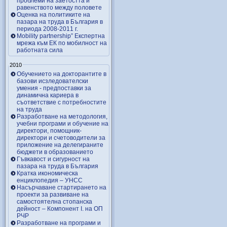
проблеми на заетостта и
равенството между половете
Оценка на политиките на
пазара на труда в България в
периода 2008-2011 г.
Mobility partnership” Експертна
мрежа към ЕК по мобилност на
работната сила
2010
Обучението на докторантите в
базови исзледователски
умения - предпоставки за
динамична кариера в
съответствие с потребностите
на труда
Разработване на методология,
учебни програми и обучение на
директори, помощник-
директори и счетоводители за
приложение на делегираните
бюджети в образованието
Гъвкавост и сигурност на
пазара на труда в България
Кратка икономическа
енциклопедия – УНСС
Насърчаване стартирането на
проекти за развиване на
самостоятелна стопанска
дейност – Компонент I. на ОП
РЧР
Разработване на програми и