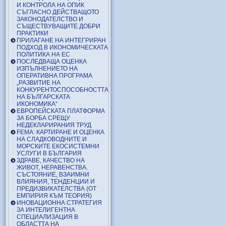
И КОНТРОЛА НА ОПИК
СЪГЛАСНО ДЕЙСТВАЩОТО
ЗАКОНОДАТЕЛСТВО И
СЪЩЕСТВУВАЩИТЕ ДОБРИ
ПРАКТИКИ
ПРИЛАГАНЕ НА ИНТЕГРИРАН
ПОДХОД В ИКОНОМИЧЕСКАТА
ПОЛИТИКА НА ЕС
ПОСЛЕДВАЩА ОЦЕНКА
ИЗПЪЛНЕНИЕТО НА
ОПЕРАТИВНА ПРОГРАМА
„РАЗВИТИЕ НА
КОНКУРЕНТОСПОСОБНОСТТА
НА БЪЛГАРСКАТА
ИКОНОМИКА“
ЕВРОПЕЙСКАТА ПЛАТФОРМА
ЗА БОРБА СРЕЩУ
НЕДЕКЛАРИРАНИЯ ТРУД
FEMA: КАРТИРАНЕ И ОЦЕНКА
НА СЛАДКОВОДНИТЕ И
МОРСКИТЕ ЕКОСИСТЕМНИ
УСЛУГИ В БЪЛГАРИЯ
ЗДРАВЕ, КАЧЕСТВО НА
ЖИВОТ, НЕРАВЕНСТВА.
СЪСТОЯНИЕ, ВЗАИМНИ
ВЛИЯНИЯ, ТЕНДЕНЦИИ И
ПРЕДИЗВИКАТЕЛСТВА (ОТ
ЕМПИРИЯ КЪМ ТЕОРИЯ)
ИНОВАЦИОННА СТРАТЕГИЯ
ЗА ИНТЕЛИГЕНТНА
СПЕЦИАЛИЗАЦИЯ В
ОБЛАСТТА НА