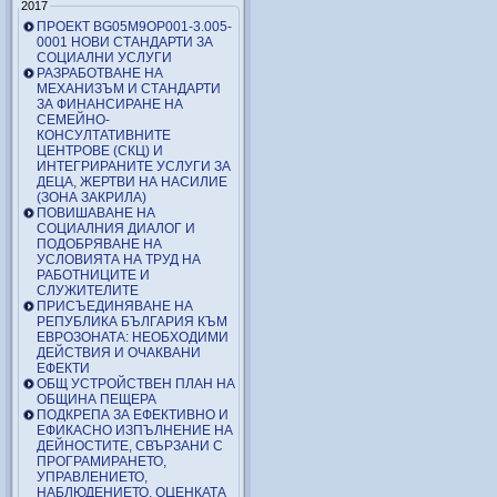
2017
ПРОЕКТ BG05M9OP001-3.005-
0001 НОВИ СТАНДАРТИ ЗА
СОЦИАЛНИ УСЛУГИ
РАЗРАБОТВАНЕ НА
МЕХАНИЗЪМ И СТАНДАРТИ
ЗА ФИНАНСИРАНЕ НА
СЕМЕЙНО-
КОНСУЛТАТИВНИТЕ
ЦЕНТРОВЕ (СКЦ) И
ИНТЕГРИРАНИТЕ УСЛУГИ ЗА
ДЕЦА, ЖЕРТВИ НА НАСИЛИЕ
(ЗОНА ЗАКРИЛА)
ПОВИШАВАНЕ НА
СОЦИАЛНИЯ ДИАЛОГ И
ПОДОБРЯВАНЕ НА
УСЛОВИЯТА НА ТРУД НА
РАБОТНИЦИТЕ И
СЛУЖИТЕЛИТЕ
ПРИСЪЕДИНЯВАНЕ НА
РЕПУБЛИКА БЪЛГАРИЯ КЪМ
ЕВРОЗОНАТА: НЕОБХОДИМИ
ДЕЙСТВИЯ И ОЧАКВАНИ
ЕФЕКТИ
ОБЩ УСТРОЙСТВЕН ПЛАН НА
ОБЩИНА ПЕЩЕРА
ПОДКРЕПА ЗА ЕФЕКТИВНО И
ЕФИКАСНО ИЗПЪЛНЕНИЕ НА
ДЕЙНОСТИТЕ, СВЪРЗАНИ С
ПРОГРАМИРАНЕТО,
УПРАВЛЕНИЕТО,
НАБЛЮДЕНИЕТО, ОЦЕНКАТА