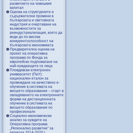
развитието на човешкия
капитал
Оценка на структурните и
съдържателни промени в
българската и световната
индустрия и очертаване на
възможностите за
реиндустриализация, която да
води до по-висока
конкурентоспособност на
българската икономиката
Предварителна оценка на
проект на оперативна
програма по Фонда за
европейско подпомагане на
най-нуждаещите се лица
Пловдивски електронен
университет (ПеУ):
национален еталон за
провеждане на качествено е-
обучение в системата на
висшето образование – старт в
овладяването на електронните
форми на дистанционната
обучение в системата на
висшето образование по
професионалн
Социално-икономически
анализ за нуждите на
Оперативна програма
„Регионално развитие” за
периода 2014-2020 г.