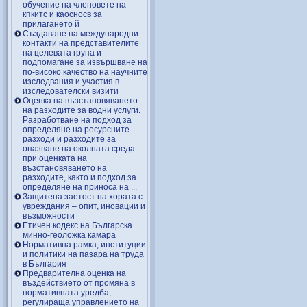
обучение на членовете на
кпкитс и каосносв за
прилагането й
Създаване на международни
контакти на представителите
на целевата група и
подпомагане за извършване на
по-високо качество на научните
изследвания и участия в
изследователски визити
Оценка на възстановяването
на разходите за водни услуги.
Разработване на подход за
определяне на ресурсните
разходи и разходите за
опазване на околната среда
при оценката на
възстановяването на
разходите, както и подход за
определяне на приноса на ...
Защитена заетост на хората с
увреждания – опит, иновации и
възможности
Етичен кодекс на Българска
минно-геоложка камара
Нормативна рамка, институции
и политики на пазара на труда
в България
Предварителна оценка на
въздействието от промяна в
нормативната уредба,
регулираща управлението на