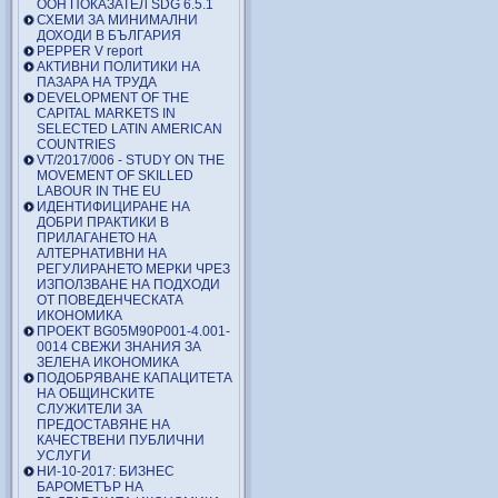
ООН ПОКАЗАТЕЛ SDG 6.5.1
СХЕМИ ЗА МИНИМАЛНИ
ДОХОДИ В БЪЛГАРИЯ
PEPPER V report
АКТИВНИ ПОЛИТИКИ НА
ПАЗАРА НА ТРУДА
DEVELOPMENT OF THE
CAPITAL MARKETS IN
SELECTED LATIN AMERICAN
COUNTRIES
VT/2017/006 - STUDY ON THE
MOVEMENT OF SKILLED
LABOUR IN THE EU
ИДЕНТИФИЦИРАНЕ НА
ДОБРИ ПРАКТИКИ В
ПРИЛАГАНЕТО НА
АЛТЕРНАТИВНИ НА
РЕГУЛИРАНЕТО МЕРКИ ЧРЕЗ
ИЗПОЛЗВАНЕ НА ПОДХОДИ
ОТ ПОВЕДЕНЧЕСКАТА
ИКОНОМИКА
ПРОЕКТ BG05M90P001-4.001-
0014 СВЕЖИ ЗНАНИЯ ЗА
ЗЕЛЕНА ИКОНОМИКА
ПОДОБРЯВАНЕ КАПАЦИТЕТА
НА ОБЩИНСКИТЕ
СЛУЖИТЕЛИ ЗА
ПРЕДОСТАВЯНЕ НА
КАЧЕСТВЕНИ ПУБЛИЧНИ
УСЛУГИ
НИ-10-2017: БИЗНЕС
БАРОМЕТЪР НА