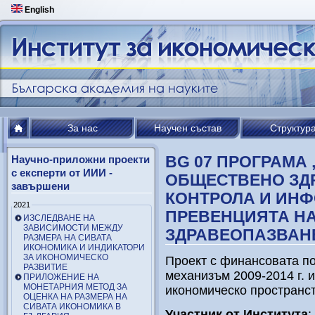
English
За нас
Научен състав
Структур
BG 07 ПРОГРАМА
Научно-приложни проекти
с експерти от ИИИ -
ОБЩЕСТВЕНО ЗДР
завършени
КОНТРОЛА И ИН
2021
ПРЕВЕНЦИЯТА НА
ИЗСЛЕДВАНЕ НА
ЗАВИСИМОСТИ МЕЖДУ
ЗДРАВЕОПАЗВАН
РАЗМЕРА НА СИВАТА
ИКОНОМИКА И ИНДИКАТОРИ
ЗА ИКОНОМИЧЕСКО
Проект с финансовата п
РАЗВИТИЕ
механизъм 2009-2014 г. 
ПРИЛОЖЕНИЕ НА
МОНЕТАРНИЯ МЕТОД ЗА
икономическо пространств
ОЦЕНКА НА РАЗМЕРА НА
СИВАТА ИКОНОМИКА В
Участник от Института
: