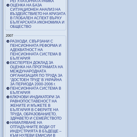
РЕГУЛАТОРНАТА РАМКА
ОЦЕНКА НА БАЗА
СИТУАЦИОНЕН АНАЛИЗ НА
ВЪЗДЕЙСТВИЕТО НА КРИЗАТА
В ГЛОБАЛЕН АСПЕКТ ВЪРХУ
БЪЛГАРСКАТА ИКОНОМИКА И
ОБЩЕСТВО
2007
РАЗХОДИ, СВЪРЗАНИ С
ПЕНСИОННАТА РЕФОРМА И
АДЕКВАТНОСТ НА
ПЕНСИОННАТА СИСТЕМА В
БЪЛГАРИЯ
ЕКСПЕРТЕН ДОКЛАД ЗА
ОЦЕНКА НА ПРОГРАМАТА НА
МЕЖДУНАРОДНАТА
ОРГАНИЗАЦИЯ ПО ТРУДА ЗА
“ДОСТОЕН ТРУД” В УКРАЙНА
ЗА ПЕРИОДА 2000-2006 г.
ПЕНСИОННАТА СИСТЕМА В
БЪЛГАРИЯ
КЛЮЧОВИ ИНДИКАТОРИ ЗА
РАВНОПОСТАВЕНОСТ НА
ЖЕНИТЕ И МЪЖЕТЕ В
БЪЛГАРИЯ В СФЕРИТЕ НА
ТРУДА, ОБРАЗОВАНИЕТО,
ЗДРАВЕТО И СЕМЕЙСТВОТО
НАМАЛЯВАНЕ НА
ОТПАДЪЧНИТЕ ВОДИ ОТ
ИНДУСТРИЯТА В БЪДЕЩЕ –
КЪМ НУЛЕВИ ЕМИСИИ В