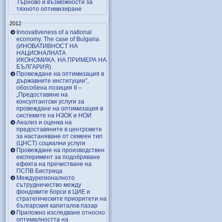
Търново и възможности за
тяхното оптимизиране
2012
Innovativeness of a national
economy. The case of Bulgaria.
(ИНОВАТИВНОСТ НА
НАЦИОНАЛНАТА
ИКОНОМИКА. НА ПРИМЕРА НА
БЪЛГАРИЯ)
Провеждане на оптимизация в
държавните институции”,
обособена позиция ІІ –
„Предоставяне на
консултантски услуги за
провеждане на оптимизация в
системите на НЗОК и НОИ
Анализ и оценка на
предоставяните в центровете
за настаняване от семеен тип
(ЦНСТ) социални услуги
Провеждане на производствен
експеримент за подобряване
ефекта на пречистване на
ПСПВ Бистрица
Междурегионалното
сътрудничество между
фондовите борси в ЦИЕ и
стратегическите приоритети на
българския капиталов пазар
Приложно изследване относно
оптималността на