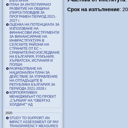
БЪЛГАРИЯ
ПЛАН ЗА ИНТЕГРИРАНО
РАЗВИТИЕ НА ОБЩИНА
Срок на изпълнение
: 2
(ПИРО) ПЛОВДИВ ЗА
ПРОГРАМЕН ПЕРИОД 2021-
2027 г.
ОЦЕНКА НА ПОТЕНЦИАЛА ЗА
ИЗПОЛЗВАНЕ НА
ФИНАНСОВИ ИНСТРУМЕНТИ
ЗА ФИНАНСИРАНЕ НА
ИНФРАСТРУКТУРА В
СЕЛСКИТЕ РАЙОНИ НА
СТРАНИТЕ ОТ ЕС –
СРАВНИТЕЛНО ИЗСЛЕДВАНЕ
НА БЪЛГАРИЯ, РУМЪНИЯ,
ХЪРВАТСКА, ИСПАНИЯ И
ПОЛША
РАЗРАБОТВАНЕ НА
НАЦИОНАЛЕН ПЛАН ЗА
ДЕЙСТВИЕ ЗА УПРАВЛЕНИЕ
НА ОТПАДЪЦИТЕ В
РЕПУБЛИКА БЪЛГАРИЯ ЗА
ПЕРИОДА 2021-2028 г.
КОРПОРАТИВЕН
МЕНИДЖМЪНТ ПО ПРОЕКТ
„СЪРБИЯ“ НА "ОВЕРГАЗ
ХОЛДИНГ" АД
2020
STUDY TO SUPPORT AN
IMPACT ASSESSMENT OF PAY
TRANSPARENCY MEASURES