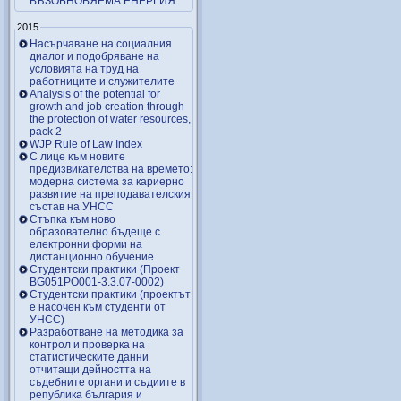
ВЪЗОБНОВЯЕМА ЕНЕРГИЯ
2015
Насърчаване на социалния
диалог и подобряване на
условията на труд на
работниците и служителите
Analysis of the potential for
growth and job creation through
the protection of water resources,
pack 2
WJP Rule of Law Index
С лице към новите
предизвикателства на времето:
модерна система за кариерно
развитие на преподавателския
състав на УНСС
Стъпка към ново
образователно бъдеще с
електронни форми на
дистанционно обучение
Студентски практики (Проект
BG051PO001-3.3.07-0002)
Студентски практики (проектът
е насочен към студенти от
УНСС)
Разработване на методика за
контрол и проверка на
статистическите данни
отчитащи дейността на
съдебните органи и съдиите в
република българия и