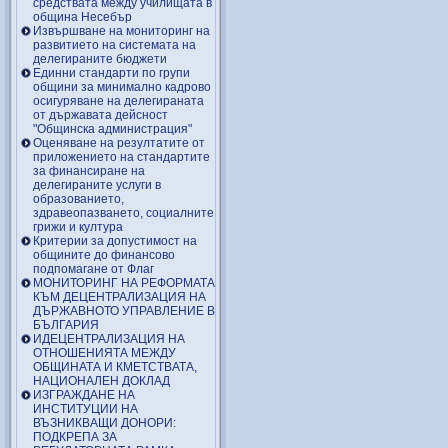
средствата между училищата в
община Несебър
Извършване на мониторинг на
развитието на системата на
делегираните бюджети
Единни стандарти по групи
общини за минимално кадрово
осигуряване на делегираната
от държавата дейсност
"Общинска администрация"
Оценяване на резултатите от
приложението на стандартите
за финансиране на
делегираните услуги в
образованието,
здравеопазването, социалните
грижи и култура
Критерии за допустимост на
общините до финансово
подпомагане от Флаг
МОНИТОРИНГ НА РЕФОРМАТА
КЪМ ДЕЦЕНТРАЛИЗАЦИЯ НА
ДЪРЖАВНОТО УПРАВЛЕНИЕ В
БЪЛГАРИЯ
ИДЕЦЕНТРАЛИЗАЦИЯ НА
ОТНОШЕНИЯТА МЕЖДУ
ОБЩИНАТА И КМЕТСТВАТА,
НАЦИОНАЛЕН ДОКЛАД
ИЗГРАЖДАНЕ НА
ИНСТИТУЦИИ НА
ВЪЗНИКВАЩИ ДОНОРИ:
ПОДКРЕПА ЗА