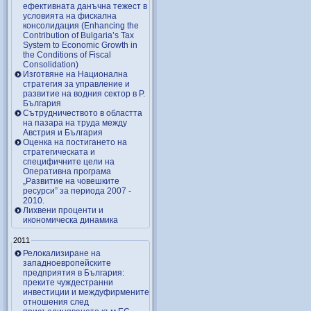
ефективната данъчна тежест в
условията на фискална
консолидация (Enhancing the
Contribution of Bulgaria’s Tax
System to Economic Growth in
the Conditions of Fiscal
Consolidation)
Изготвяне на Национална
стратегия за управление и
развитие на водния сектор в Р.
България
Сътрудничеството в областта
на пазара на труда между
Австрия и България
Оценка на постигането на
стратегическата и
специфичните цели на
Оперативна програма
„Развитие на човешките
ресурси” за периода 2007 ‑
2010.
Лихвени проценти и
икономическа динамика
2011
Релокализиране на
западноевропейските
предприятия в България:
преките чуждестранни
инвестиции и междуфирмените
отношения след