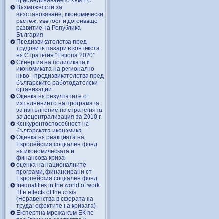
присъединяването към ЕС
Възможности за
възстановяване, икономически
растеж, заетост и догонващо
развитие на Република
България
Предизвикателства пред
трудовите пазари в контекста
на Стратегия “Европа 2020”
Синергия на политиката и
икономиката на регионално
ниво - предизвикателства пред
българските работодателски
организации
Оценка на резултатите от
изпълнението на програмата
за изпълнение на стратегията
за децентрализация за 2010 г.
Конкурентоспособност на
българската икономика
Оценка на реакцията на
Европейския социален фонд
на икономическата и
финансова криза
оценка на националните
програми, финансирани от
Европейския социален фонд
Inequalities in the world of work:
The effects of the crisis
(Неравенства в сферата на
труда: ефектите на кризата)
Експертна мрежа към ЕК по