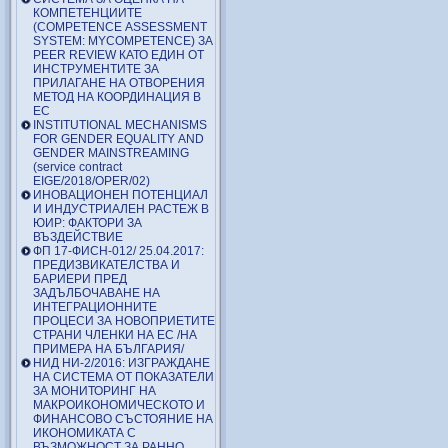
КОМПЕТЕНЦИИТЕ
(COMPETENCE ASSESSMENT
SYSTEM: MYCOMPETENCE) ЗА
PEER REVIEW КАТО ЕДИН ОТ
ИНСТРУМЕНТИТЕ ЗА
ПРИЛАГАНЕ НА ОТВОРЕНИЯ
МЕТОД НА КООРДИНАЦИЯ В
ЕС
INSTITUTIONAL MECHANISMS
FOR GENDER EQUALITY AND
GENDER MAINSTREAMING
(service contract
EIGE/2018/OPER/02)
ИНОВАЦИОНЕН ПОТЕНЦИАЛ
И ИНДУСТРИАЛЕН РАСТЕЖ В
ЮИР: ФАКТОРИ ЗА
ВЪЗДЕЙСТВИЕ
ФП 17-ФИСН-012/ 25.04.2017:
ПРЕДИЗВИКАТЕЛСТВА И
БАРИЕРИ ПРЕД
ЗАДЪЛБОЧАВАНЕ НА
ИНТЕГРАЦИОННИТЕ
ПРОЦЕСИ ЗА НОВОПРИЕТИТЕ
СТРАНИ ЧЛЕНКИ НА ЕС /НА
ПРИМЕРА НА БЪЛГАРИЯ/
НИД НИ-2/2016: ИЗГРАЖДАНЕ
НА СИСТЕМА ОТ ПОКАЗАТЕЛИ
ЗА МОНИТОРИНГ НА
МАКРОИКОНОМИЧЕСКОТО И
ФИНАНСОВО СЪСТОЯНИЕ НА
ИКОНОМИКАТА С
ВЪЗМОЖНОСТ ЗА РАННО