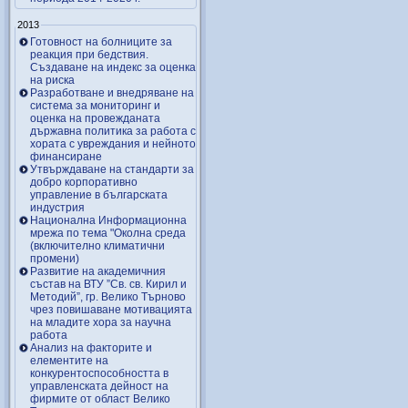
2013
Готовност на болниците за
реакция при бедствия.
Създаване на индекс за оценка
на риска
Разработване и внедряване на
система за мониторинг и
оценка на провежданата
държавна политика за работа с
хората с увреждания и нейното
финансиране
Утвърждаване на стандарти за
добро корпоративно
управление в българската
индустрия
Национална Информационна
мрежа по тема "Околна среда
(включително климатични
промени)
Развитие на академичния
състав на ВТУ ”Св. св. Кирил и
Методий”, гр. Велико Търново
чрез повишаване мотивацията
на младите хора за научна
работа
Анализ на факторите и
елементите на
конкурентоспособността в
управленската дейност на
фирмите от област Велико