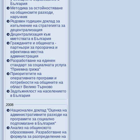
България
Методика за остойностяване
на общинските разходи,
наръчник
Редовен годишен доклад за
изпълнение на стратегията за
децентрализация
Децентрализация към
кметствата в България
Гражданите и общината -
партньори за прозрачна и
ефективна местна
администрация
Разработване на единен
стандарт за социалната услуга
"Приемна грижа"
Приоритетите на
оперативните програми и
потребности на общините на
област Велико Търново
Задлъжнялост на населението
в България
2008
Национален доклад "Оценка на
административните разходи на
програмите за социално
подпомагане в България"
Анализ на общинското
образование. Разработване на
формула за разпределение на