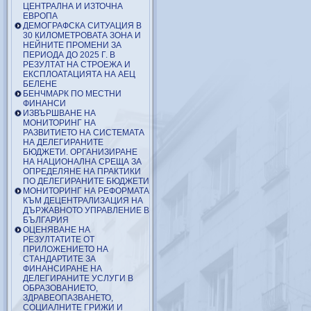
ЦЕНТРАЛНА И ИЗТОЧНА
ЕВРОПА
ДЕМОГРАФСКА СИТУАЦИЯ В
30 КИЛОМЕТРОВАТА ЗОНА И
НЕЙНИТЕ ПРОМЕНИ ЗА
ПЕРИОДА ДО 2025 Г. В
РЕЗУЛТАТ НА СТРОЕЖА И
ЕКСПЛОАТАЦИЯТА НА АЕЦ
БЕЛЕНЕ
БЕНЧМАРК ПО МЕСТНИ
ФИНАНСИ
ИЗВЪРШВАНЕ НА
МОНИТОРИНГ НА
РАЗВИТИЕТО НА СИСТЕМАТА
НА ДЕЛЕГИРАНИТЕ
БЮДЖЕТИ. ОРГАНИЗИРАНЕ
НА НАЦИОНАЛНА СРЕЩА ЗА
ОПРЕДЕЛЯНЕ НА ПРАКТИКИ
ПО ДЕЛЕГИРАНИТЕ БЮДЖЕТИ
МОНИТОРИНГ НА РЕФОРМАТА
КЪМ ДЕЦЕНТРАЛИЗАЦИЯ НА
ДЪРЖАВНОТО УПРАВЛЕНИЕ В
БЪЛГАРИЯ
ОЦЕНЯВАНЕ НА
РЕЗУЛТАТИТЕ ОТ
ПРИЛОЖЕНИЕТО НА
СТАНДАРТИТЕ ЗА
ФИНАНСИРАНЕ НА
ДЕЛЕГИРАНИТЕ УСЛУГИ В
ОБРАЗОВАНИЕТО,
ЗДРАВЕОПАЗВАНЕТО,
СОЦИАЛНИТЕ ГРИЖИ И