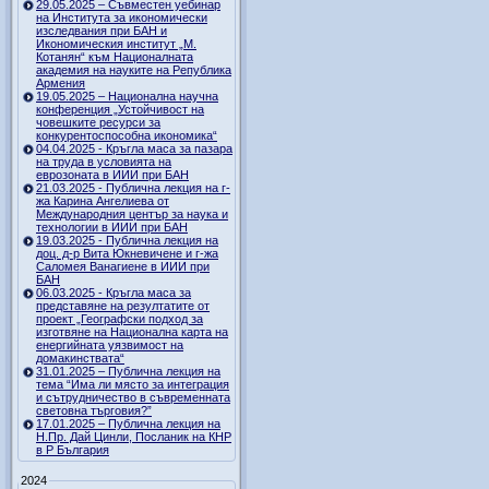
29.05.2025 – Съвместен уебинар
на Института за икономически
изследвания при БАН и
Икономическия институт „М.
Котанян“ към Националната
академия на науките на Република
Армения
19.05.2025 – Национална научна
конференция „Устойчивост на
човешките ресурси за
конкурентоспособна икономика“
04.04.2025 - Кръгла маса за пазара
на труда в условията на
еврозоната в ИИИ при БАН
21.03.2025 - Публична лекция на г-
жа Карина Ангелиева от
Международния център за наука и
технологии в ИИИ при БАН
19.03.2025 - Публична лекция на
доц. д-р Вита Юкневичене и г-жа
Саломея Ванагиене в ИИИ при
БАН
06.03.2025 - Кръгла маса за
представяне на резултатите от
проект „Географски подход за
изготвяне на Национална карта на
енергийната уязвимост на
домакинствата“
31.01.2025 – Публична лекция на
тема “Има ли място за интеграция
и сътрудничество в съвременната
световна търговия?”
17.01.2025 – Публична лекция на
Н.Пр. Дай Цинли, Посланик на КНР
в Р България
2024