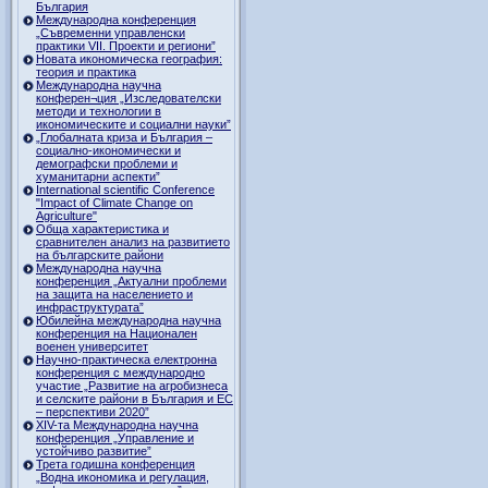
България
Международна конференция
„Съвременни управленски
практики VII. Проекти и региони”
Новата икономическа география:
теория и практика
Международна научна
конферен¬ция „Изследователски
методи и технологии в
икономическите и социални науки”
„Глобалната криза и България –
социално-икономически и
демографски проблеми и
хуманитарни аспекти”
International scientific Conference
"Impact of Climate Change on
Agriculture"
Обща характеристика и
сравнителен анализ на развитието
на българските райони
Международна научна
конференция „Актуални проблеми
на защита на населението и
инфраструктурата”
Юбилейна международна научна
конференция на Национален
военен университет
Научно-практическа електронна
конференция с международно
участие „Развитие на агробизнеса
и селските райони в България и ЕС
– перспективи 2020”
XIV-та Международна научна
конференция „Управление и
устойчиво развитие”
Трета годишна конференция
„Водна икономика и регулация,