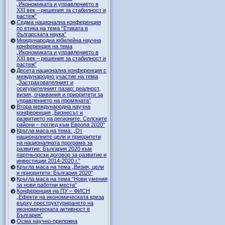
„Икономиката и управлението в
ХХI век – решения за стабилност и
растеж”
Седма национална конференция
по етика на тема “Етиката в
българската наука”
Международна юбилейна научна
конференция на тема
„Икономиката и управлението в
ХХI век – решения за стабилност и
растеж”
Десета национална конференция с
международно участие на тема
„Застрахователният и
осигурителният пазар: реалност,
визия, очаквания и приоритети за
управлението на промяната”
Втора международна научна
конференция „Бизнесът и
развитието на регионите. Селските
райони – поглед към Европа 2020”
Кръгла маса на тема: „От
националните цели и приоритети
на националната програма за
развитие: България 2020 към
партньорски договор за развитие и
инвестиции 2014-2020 г.”
Кръгла маса на тема „Визия, цели
и приоритети: България 2020”
Кръгла маса на тема “Нови умения
за нови работни места”
Конференция на ПУ – ФИСН
„Ефекти на икономическата криза
върху преструктурирането на
икономическата активност в
България”
Осма научно-приложна