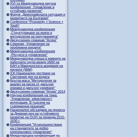
ХVI-та Международна научна
конференция „Управление и
устойчиво развитие”
Форум „Демографската ситуация и
развитието на България”
Conference “Prosperity = Science +
Youth”
Международна конференция
„Структуриране на екипи и
методология на проучванията”
Дискусионен семинар "Агора"
Семинар „Управление на
проблемни кредити”
Международна конференция
„Ресурси и управление”
Международна среща в рамките на
работните групи между ИИИ на
БАН и Македонската академия на
науките (МАК)
XXI Национално честване на
Световния ден на водата
Кръгла маса "Методология за
анализ на риска от данъчни
измами и данъчно укриване”
Дискусионен семинар "Агора" 2014
Научна конференция на тема:
„Управление, ефективност,
интеграция. В търсене на
съвременни решения”
Национално обсъждане на проекта
за Дневния ред на устойчивото
развитие на ООН за периода 2015-
2030 г.
Конференция "Усъвършенстване
на стандартите за добро
корпоративно управление"
Международна конференция на