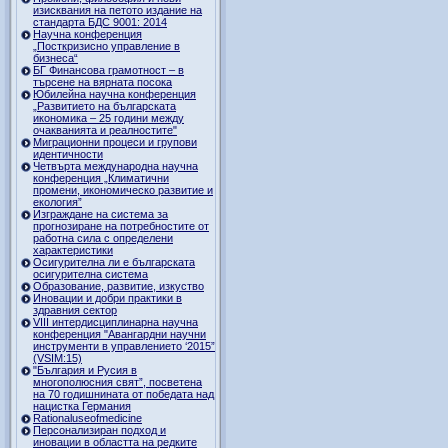
изисквания на петото издание на
стандарта БДС 9001: 2014
Научна конференция
„Посткризисно управление в
бизнеса“
БГ Финансова грамотност – в
търсене на вярната посока
Юбилейна научна конференция
„Развитието на българската
икономика – 25 години между
очакванията и реалностите"
Миграционни процеси и групови
идентичности
Четвърта международна научна
конференция „Климатични
промени, икономическо развитие и
екология”
Изграждане на система за
прогнозиране на потребностите от
работна сила с определени
характеристики
Осигурителна ли е българската
осигурителна система
Образование, развитие, изкуство
Иновации и добри практики в
здравния сектор
VIII интердисциплинарна научна
конференция "Авангардни научни
инструменти в управлението ‘2015”
(VSIM:15)
"България и Русия в
многополюсния свят”, посветена
на 70 годишнината от победата над
нацистка Германия
Rationaluseofmedicine
Персонализиран подход и
иновации в областта на редките