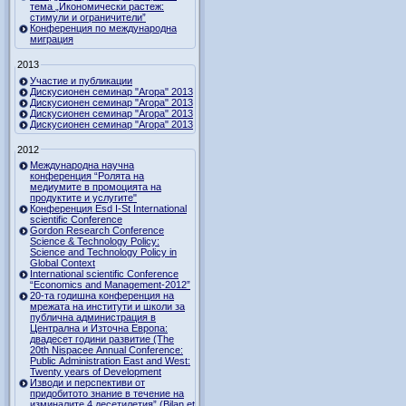
тема „Икономически растеж:
стимули и ограничители”
Конференция по международна
миграция
2013
Участие и публикации
Дискусионен семинар "Агора" 2013
Дискусионен семинар "Агора" 2013
Дискусионен семинар "Агора" 2013
Дискусионен семинар "Агора" 2013
2012
Международна научна
конференция “Ролята на
медиумите в промоцията на
продуктите и услугите"
Конференция Esd I-St International
scientific Conference
Gordon Research Сonference
Science & Technology Policy:
Science and Technology Policy in
Global Context
International scientific Conference
“Economics and Management-2012”
20-та годишна конференция на
мрежата на институти и школи за
публична администрация в
Централна и Източна Европа:
двадесет години развитие (The
20th Nispacee Annual Conference:
Public Administration East and West:
Twenty years of Development
Изводи и перспективи от
придобитото знание в течение на
изминалите 4 десетилетия” (Bilan et