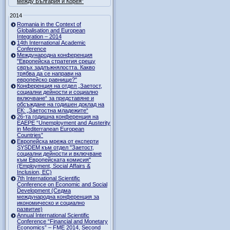
между България и Корея”
2014
Romania in the Context of
Globalisation and European
Integration – 2014
14th International Academic
Conference
Международна конференция
"Европейска стратегия срещу
свръх задлъжнялостта. Какво
трябва да се направи на
европейско равнище?"
Конференция на отдел „Заетост,
социални дейности и социално
включване“ за представяне и
обсъждане на годишен доклад на
ЕК: „Заетостна младежите“
26-та годишна конференция на
EAEPE “Unemployment and Austerity
in Mediterranean European
Countries”
Eвропейска мрежа от експерти
SYSDEM към отдел "Заетост,
социални дейности и включване
към Европейската комисия"
(Employment, Social Affairs &
Inclusion, ЕС)
7th International Scientific
Conference on Economic and Social
Development (Седма
международна конференция за
икономическо и социално
развитие)
Annual International Scientific
Conference “Financial and Monetary
Economics” – FME 2014, Second