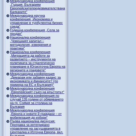
Международна конференция
„Гърция, Българияи
Европейскитепредизвикателствана
Балканите”
Международна научна
конференция „Икономика и
управление в турбулентна бизнес
среда”
Годишна конференция „Селa за
продан”
Национална конференция
„Човешкият капитал –
методология, измерения и
практики”
Национална конференция
„Миграцията да работи за
развитието – инструменти на
политиката за стратегическо
планиране в Югоизточна Европа на
регионите и градовете”
Международна конференция
„Демараж или забавен каданс за
икономиката и финансите? (по
примера на ЕС и България)"
Международна конференция
„Европейският съюз на кръстопът”
Международна конференция по
случай 135 години от обявяването
на гр. София за столица на
България
Международна конференция
„Европа и новите й граждани – от
мобилизация до избори”
Първа национална дискусия:
Програма за интегрирано
управление на засушаванията в
Централна и Източна Европа, вкл.
България