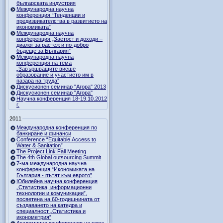
българската индустрия
Международна научна
конференция “Тенденции и
предизвикателства в развитието на
икономиката”
Международна научна
конференция „Заетост и доходи –
диалог за растеж и по-добро
бъдеще за България”
Международна научна
конференция на тема
„Завършващите висше
образование и участието им в
пазара на труда”
Дискусионен семинар "Агора" 2013
Дискусионен семинар "Агора"
Научна конференция 18-19.10.2012
г.
2011
Международна конференция по
банкиране и финанси
Conference “Equitable Access to
Water & Sanitation”
The Project Link Fall Meeting
The 4th Global outsourcing Summit
7-ма международна научна
конференция “Икономиката на
България - пътят към еврото”
Юбилейна научна конференция
„Статистика, информационни
технологии и комуникации”,
посветена на 60-годишнината от
създаването на катедра и
специалност „Статистика и
иконометрия”
Академична конференция на тема