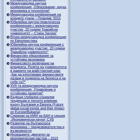
Международна научна
конференция „Образование, наука,
икономика и технологии”
Международна конференция на
младите учени – Пловдив '2015
Юбилейна научно-практическа
конференция с международно
участие „20 години Тракийски
университет – Стара Загора”
Втора международна конференция
по Европеистика
Юбилейна научна конференция с
международно участие „20 години
Тракийски университет”
Финансово образование за
устойчива икономика
Финансовото включване на
младежта. Ролята на университета
в рамките на майсторския клас
„Как да използваме финансовите
пазари в подкрепа на бизнеса и на
себе си?”
XVII-та международна научна
конференция „Управление и
устойчиво развитие”
Бъдещи глобални социални
тенденции и тяхното влияние
върху България и Европа (Future
global social trends and their impact
on Europe/Bulgaria)
Семинар на ИИИ на БАН и секция
„Икономически науки“ СУБ
Развитие на българската
икономика – предизвикателства и
възможности
Иновациите: двигател за
икономическия растеж – 2015