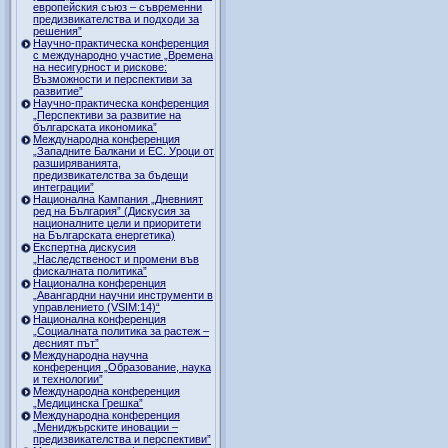
европейския съюз – съвременни
предизвикателства и подходи за
решения”
Научно-практическа конференция
с международно участие „Времена
на несигурност и рискове:
Възможности и перспективи за
развитие”
Научно-практическа конференция
„Перспективи за развитие на
българската икономика”
Международна конференция
„Западните Балкани и ЕС. Уроци от
разширяванията,
предизвикателства за бъдещи
интеграции”
Национална Кампания „Дневният
ред на България” (Дискусия за
националните цели и приоритети
на Българската енергетика)
Експертна дискусия
„Наследственост и промени във
фискалната политика”
Национална конференция
„Авангардни научни инструменти в
управлението (VSIM:14)“
Национална конференция
„Социалната политика за растеж –
десният път”
Международна научна
конференция „Образование, наука
и технологии”
Международна конференция
„Медицинска Грешка”
Международна конференция
„Мениджърските иновации –
предизвикателства и перспективи”