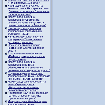
"Пол и преход (1938-1958)"
Научна дискусия в Съюза на
икономистите в България на тема
„Банковата система в България на
съвременния етап”
Международна научна
конференция “Световната
финансова криза и поуките за
финансовия сектор в България”
8-ма международна научна
конференция „Инвестиции в
бъдещето – 2011”
ХІІІ–та международна научна
конференция “Управление и
устойчиво развитие”
Осемнадесето национално
честване на Световния ден на
водата
Втора годишна конференция
«Инфраструктура и услуги във
водния сектор»
Международна научна
конференция на тема
„Мениджмънтът в динамично
променяща се среда за сигурност”
Седма международна научна
конференция на тема „Българската
икономика – пътят на еврото”
Международна конференция на
тема „Скритият дълг в
обществената система на
социалното осигуряване”
Национална научна конференция
на тема „Изводи от кризата –
стратегии и препоръки”
Международна юбилейна научна
конференция на тема