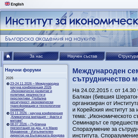
English
За нас
Научен състав
Структур
Международен се
Научни форуми
сътрудничество м
2026
23-24.11.2026 – Международна
научна конференция 2026
На 24.02.2015 г. от 14.3
„Икономическо развитие и
политики: реалности и
Балкан (бившия Шератон
перспективи. Глобална
несигурност, икономически
организиран от Институт
трансформации и технологични
и Корейския институт за
промени“
03.11.2026 - научна конференция
тема: „Икономическото с
„Климатична миграция – факти и
митове“
Семинарът се предшеств
08.07.2026 – Публична
презентация на доц. д-р Маню
Споразумение за сътруд
Моравенов - Изпълнителен
института. Споразумение
директор на Българската фондова