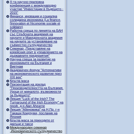
Х-та научно-приложна
конференция с международно
участие “Инвестиции в бъдещето -
2015”
Финанси, иновации и социална
солидарна икономика (La finance,
l’innovation et l’économie sociale et
solidaire)
Работна среща по линията на БАН
със Сръбската академия на
науките и Македонската академия
на науките за установяване на
съвместно сътрудничество
Семинар „Представяне на
корейския опит в управлението на
държавните предприятия”
Научна среща за развитие на
икономиките на България и
Виетнам
Академичен форум "Алтернативи
на икономическото развитие през
XXI век"
Кръгла маса
Презентация на доклад
"Производителността на България.
Уроци от миналото, възможности
за бъдещето"
Лекция "Luck of the Irish? The
Turnaround of the Irish Economy" на
проф. д-р Alan Ahearne
Лекция "Абеномика" на Н.Пр. г-н
Такаши Коидзуми, посланик на
Япония
Кръгла маса за приходите от
данъци и такси
Международен семинар
„Икономическото сътрудничество