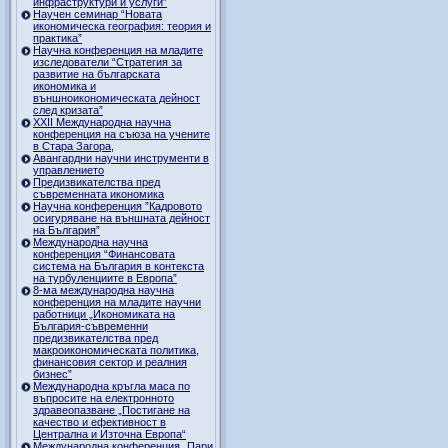
инфраструктури и услуги”
Научен семинар “Новата
икономическа география: теория и
практика”
Научна конференция на младите
изследователи “Стратегия за
развитие на българската
икономика и
външноикономическата дейност
след кризата”
ХХII Международна научна
конференция на съюза на учените
в Стара Загора,
Авангардни научни инструменти в
управлението
Предизвикателства пред
съвременната икономика
Научна конференция ”Кадровото
осигуряване на външната дейност
на България”
Международна научна
конференция “Финансовата
система на България в контекста
на турбуленциите в Европа”
8-ма международна научна
конференция на младите научни
работници „Икономиката на
България-съвременни
предизвикателства пред
макроикономическата политика,
финансовия сектор и реалния
бизнес”
Международна кръгла маса по
въпросите на електронното
здравеопазване „Постигане на
качество и ефективност в
Централна и Източна Европа“
Международна конференция „Пари