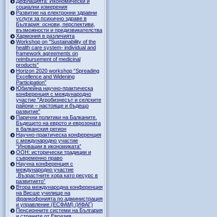
Дефлацията: Икономически и
социални измерения
Развитие на електронни здравни
услуги за психично здраве в
България: основи, перспективи,
възможности и предизвикателства
Хармония в различията
Workshop on "Sustainability of the
health care system- individual and
framework agreements on
reimbursement of medicinal
products”
Horizon 2020 workshop “Spreading
Excellence and Widening
Participation”
Юбилейна научно-практическа
конференция с международно
участие "Агробизнесът и селските
райони – настояще и бъдещо
развитие"
Парични политики на Балканите.
Бъдещето на еврото и еврозоната
в балканския регион
Научно-практическа конференция
с международно участие
“Иновации в икономиката”
ООН: исторически традиции и
съвременно право
Научна конференция с
международно участие
„Възрастните хора като ресурс в
развитието”
Втора международна конференция
на Висше училище на
франкофонията по администрация
и управление (ЕСФАМ) (ИФАГ)
Пенсионните системи на България
и страните от Евразия