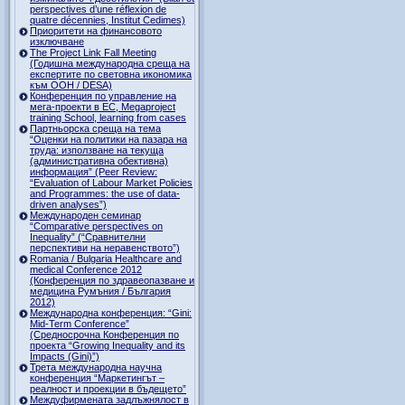
perspectives d’une réflexion de
quatre décennies, Institut Cedimes)
Приоритети на финансовото
изключване
The Project Link Fall Meeting
(Годишна международна среща на
експертите по световна икономика
към ООН / DESA)
Конференция по управление на
мега-проекти в ЕС, Megaproject
training School, learning from cases
Партньорска среща на тема
“Оценки на политики на пазара на
труда: използване на текуща
(административна обективна)
информация” (Peer Review:
“Evaluation of Labour Market Policies
and Programmes: the use of data-
driven analyses”)
Международен семинар
“Comparative perspectives on
Inequality” (“Сравнителни
перспективи на неравенството”)
Romania / Bulgaria Healthcare and
medical Conference 2012
(Конференция по здравеопазване и
медицина Румъния / България
2012)
Международна конференция: “Gini:
Mid-Term Conference”
(Средносрочна Конференция по
проекта “Growing Inequality and its
Impacts (Gini)”)
Трета международна научна
конференция “Маркетингът –
реалност и проекции в бъдещето”
Междуфирмената задлъжнялост в