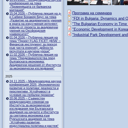
конференция на тема
„Променящата се балканска
миграция“
Програма на семинара
15.04.2026 – Публична лекция на д-
р Сабине Бонакер-Брус на тема
"FDI in Bulgaria: Dynamics and O
„Развитие на академичните умения
"The Bulgarian Economy in Time of
в ерата на изкуствения интелект:
изводи от проекта за академични
"Economic Development in Korea a
умения на Оксфордския
университет“
"Industrial Park Development an
01.04.2026 – Публична лекция на
тема “Проект FLAG FICET (ФЛАГ –
Финансов инструмент за преход
към чиста енергия): дейности,
резултати и научени уроци”
11.02.2026 – Публична лекция на
тема “Предизвикателства пред
българската икономика:
Академични решения от Института
за икономически изследвания”
2025
24.11.2025 – Международна научна
конференция 2025 „Икономическо
развитие и политики: реалности и
перспективи. Устойчивост в
условия на глобални промени“
20.06.2025 – Съвместен
международен семинар на
Института за икономически
изследвания при Българската
академия на науките и Института
за световна икономика към
Румънската академия на тема
„Устойчиво развитие,
индустриална политика и растеж“