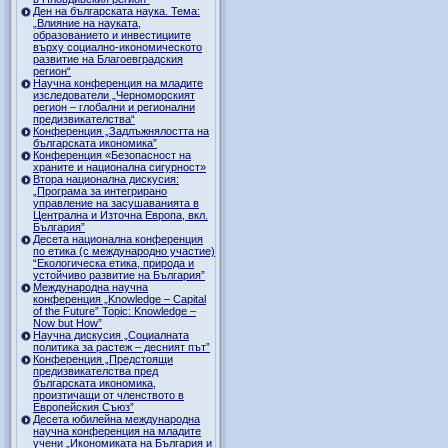
Ден на българската наука. Тема:
„Влияние на науката,
образованието и инвестициите
върху социално-икономическото
развитие на Благоевградския
регион“
Научна конференция на младите
изследователи „Черноморският
регион – глобални и регионални
предизвикателства“
Конференция „Задлъжнялостта на
българската икономика”
Конференция «Безопасност на
храните и национална сигурност»
Втора национална дискусия:
„Програма за интегрирано
управление на засушаванията в
Централна и Източна Европа, вкл.
България”
Десета национална конференция
по етика (с международно участие)
“Екологическа етика, природа и
устойчиво развитие на България”
Международна научна
конференция „Knowledge – Capital
of the Future” Topic: Knowledge –
Now but How”
Научна дискусия „Социалната
политика за растеж – десният път”
Конференция „Предстоящи
предизвикателства пред
българската икономика,
произтичащи от членството в
Европейския Съюз”
Десета юбилейна международна
научна конференция на младите
учени „Икономиката на България и