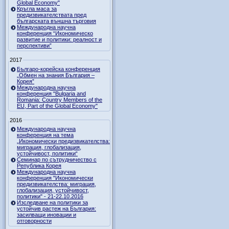
Global Economy"
Кръгла маса за
предизвикателствата пред
българската външна търговия
Международна научна
конференция “Икономическо
развитие и политики: реалност и
перспективи”
2017
Българо-корейска конференция
„Обмен на знания България –
Корея”
Международна научна
конференция "Bulgaria and
Romania: Country Members of the
EU, Part of the Global Economy"
2016
Международна научна
конференция на тема
„Икономически предизвикателства:
миграция, глобализация,
устойчивост, политики“
Семинар по сътрудничество с
Република Корея
Международна научна
конференция "Икономически
предизвикателства: миграция,
глобализация, устойчивост,
политики" - 21-22.10.2016
Изследване на политики за
устойчив растеж на България:
засилващи иновации и
отговорности