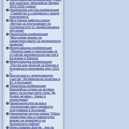
или политики: европейски бюджет
2014-2020 година”
Национална научна конференция
„Семейство и солидарност между
поколенията”
Двустранна работна среща
„Методи за прогнозиране на
потребностите от професионално
обучение”
Национална конференция
“Фокусиран анализ на
характеристиките на регионалното
развитие”
Международна конференция
„Предпоставки и перспективи за
устойчив икономически растеж в
България и Европа”
Международна конференция
„Растеж или рецесия за Европа и
българската икономика през 2012
г.”
Кръгла маса с международно
участие “Антикризисни политики в
ЕС и България”
Тематична конференция
Европейска година на активен
живот на възрастните хора “Да
бъдем активни – Какво е
необходимо”
Национална кръгла маса
„Алтернативи пред здравното
осигуряване в България”
Национална научна среща “Обща
характеристика и сравнителен
анализ на развитието на
българските райони”
Индустриален форум - дни на