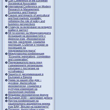
12th Conference of the European
Sociological Association
International Conference on Modern
Research in Management,
Economics and Finance
Causes and impacts of agricultural
and food markets’ instability:
rethinking the role of policy and
business perspectives
Стимули за включване на младите
майки в заетост
59-ти конгрес на Международната
Асоциация на икономистите с
френски език „Икономически
растеж, население, социална
протекция: Събития и теории за
посрещане на
предизвикателствата”
Международна конференция
“Economic integrations, competition
and cooperation”
Предизвикателствата пред
съвременните организации,
свързани с постигане на
устойчивост
Защита от дискриминация в
България и Европа
Грижа за нашия общ дом –
духовни, философски,
икономически, социални и
културни измерения на
екологичния проблем
Младежки икономически форум
България 2030 – започваме дебата
Научна конференция на
националната академична мрежа
към БАН „Връзки на развитието"
Промени, философия и нови