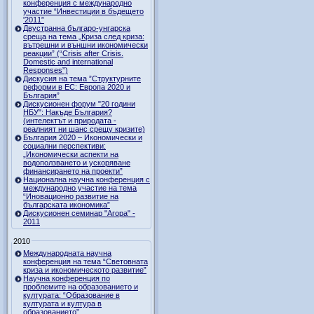
конференция с международно
участие “Инвестиции в бъдещето
'2011”
Двустранна българо-унгарска
среща на тема „Криза след криза:
вътрешни и външни икономически
реакции” (“Crisis after Crisis.
Domestic and international
Responses”)
Дискусия на тема ”Структурните
реформи в ЕС: Европа 2020 и
България”
Дискусионен форум "20 години
НБУ": Накъде България?
(интелектът и природата -
реалният ни шанс срещу кризите)
България 2020 – Икономически и
социални перспективи:
„Икономически аспекти на
водоползването и ускоряване
финансирането на проекти”
Национална научна конференция с
международно участие на тема
“Иновационно развитие на
българската икономика”
Дискусионен семинар "Агора" -
2011
2010
Международната научна
конференция на тема “Световната
криза и икономическото развитие”
Научна конференция по
проблемите на образованието и
културата: “Образование в
културата и култура в
образованието”