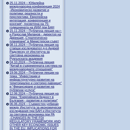
25.11.2024 – Юбилейна
международна конференция 2024
„Икономическо развитие и
политики: реалности и
перспективи. Европейска
интеграция, конвергенция и
кохезия“, посветена на 75-
годишнината на ИИИ при БАН
15.11.2024 – Публична лекция на г-
н Радослав Миланов - директор на
Дирекция „Стратегическо
планиране“ в Министерски съвет
08.11.2024 – Публична лекция на
старши изследовател д-р Андрей
Радулеску от Института за
световна икономика на
Румънската академия
04.10.2024 – Публична лекция
“Китай в съвременната система на
международните отношения”
19.06.2024 – Публични лекции на
тема: “Инвестиции и
инфраструктурно развитие на
териториално и секторно равнище”
и “Финансиране и развитие на
публични услуги”
12.06.2024 – Публична лекция на
тема: "Енергийната бедност в
България - развитие и политики"
06.06.2024 – Съвместен уебинар
между Института за икономически
изследвания при БАН и Института
за световна икономика при РА
„CHANGES IN THE FDI
REGULATORY FRAMEWORK AND
OTHER KEY ECONOMIC ISSUES
IN THE EU: IMPLICATIONS FOR