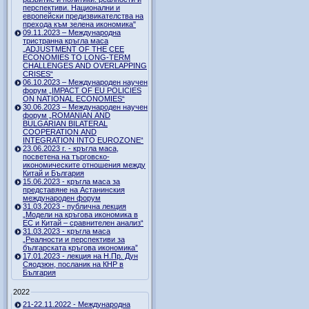
перспективи. Национални и
европейски предизвикателства на
прехода към зелена икономика"
09.11.2023 – Международна
тристранна кръгла маса
„ADJUSTMENT OF THE CEE
ECONOMIES TO LONG-TERM
CHALLENGES AND OVERLAPPING
CRISES“
06.10.2023 – Международен научен
форум „IMPACT OF EU POLICIES
ON NATIONAL ECONOMIES“
30.06.2023 – Международен научен
форум „ROMANIAN AND
BULGARIAN BILATERAL
COOPERATION AND
INTEGRATION INTO EUROZONE“
23.06.2023 г. - кръгла маса,
посветена на търговско-
икономическите отношения между
Китай и България
15.06.2023 - кръгла маса за
представяне на Астанинския
международен форум
31.03.2023 - публична лекция
„Модели на кръгова икономика в
ЕС и Китай – сравнителен анализ“
31.03.2023 - кръгла маса
„Реалности и перспективи за
българската кръгова икономика”
17.01.2023 - лекция на Н.Пр. Дун
Сяодзюн, посланик на КНР в
България
2022
21-22.11.2022 - Международна