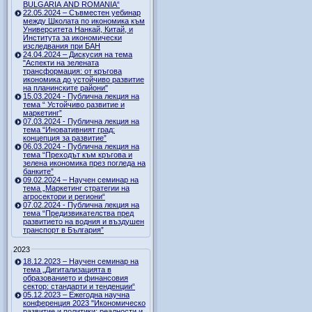
BULGARIA AND ROMANIA“
22.05.2024 – Съвместен уебинар
между Школата по икономика към
Университета Нанкай, Китай, и
Института за икономически
изследвания при БАН
24.04.2024 – Дискусия на тема
"Аспекти на зелената
трансформация: от кръгова
икономика до устойчиво развитие
на планинските райони"
15.03.2024 - Публична лекция на
тема “ Устойчиво развитие и
маркетинг”
07.03.2024 - Публична лекция на
тема “Иновативният град:
концепция за развитие”
06.03.2024 - Публична лекция на
тема “Преходът към кръгова и
зелена икономика през погледа на
банките”
09.02.2024 – Научен семинар на
тема „Маркетинг стратегии на
агросектори и региони“
07.02.2024 - Публична лекция на
тема “Предизвикателства пред
развитието на водния и въздушен
транспорт в България”
2023
18.12.2023 – Научен семинар на
тема „Дигитализацията в
образованието и финансовия
сектор: стандарти и тенденции“
05.12.2023 – Ежегодна научна
конференция 2023 "Икономическо
развитие и политики: реалности и