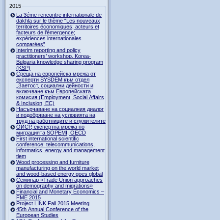
2015
La 3éme rencontre internationale de
dakhla sur le thème “Les nouveaux
territoires économiques; acteurs et
facteurs de l’émergence;
expériences internationales
comparées”
Interim reporting and policy
practitioners’ workshop, Korea-
Bulgaria knowledge sharing program
(KSP)
Среща на европейска мрежа от
експерти SYSDEM към отдел
„Заетост, социални дейности и
включване към Европейската
комисия (Employment, Social Affairs
& Inclusion, ЕС)
Насърчаване на социалния диалог
и подобряване на условията на
труд на работниците и служителите
ОИСР, експертна мрежа по
миграцията SOPEMI, OECD
First international scientific
conference: telecommunications,
informatics, energy and management
tiem
Wood processing and furniture
manufacturing on the world market
and wood-based energy goes global
Семинар «Trade Union approaches
on demography and migrations»
Financial and Monetary Economics –
FME 2015
Project LINK Fall 2015 Meeting
45th Annual Conference of the
European Studies