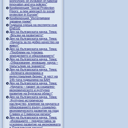
workshops on evolution of national
innovation and era policies"
Конференция "Social Protection
Floors: a new approach to social
protection in Europe"
Конференция "Интегрирани
здравни грижи"
Годишна среща на експерти към
ENEGE
Ден на българската наука. Тема:
„Връзки на развитието”
Ден на българската наука. Тема:
„Науката за по-добро качество на
живот”
Ден на българската наука. Тема:
„Проблеми на туризма,
земеделието и образованието”
Ден на българската наука. Тема:
„Образование, иновации, наука –
триъгълник на знанието”
Ден на българската наука. Тема:
„Зелената икономика и
индустриалния бизнес” в чест на
145-тата годишнина на БАН
Ден на българската наука. Тема:
„Науката – гарант за социално-
икономическото и културно
развитие на Бургаска област”
Ден на българската наука. Тема:
„Културно историческо
наследство, влияние на науката и
образованието върху социално-
икономическото развитие на град
Сливен и Сливенски регион“
Ден на българската наука. Тема:
„Иновациите – предпоставка за
ускорено развитие на икономиката
в Пловдивския регион“