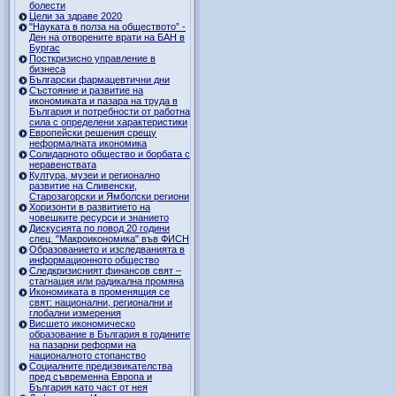
болести
Цели за здраве 2020
"Науката в полза на обществото” -
Ден на отворените врати на БАН в
Бургас
Посткризисно управление в
бизнеса
Български фармацевтични дни
Състояние и развитие на
икономиката и пазара на труда в
България и потребности от работна
сила с определени характеристики
Европейски решения срещу
неформалната икономика
Солидарното общество и борбата с
неравенствата
Култура, музеи и регионално
развитие на Сливенски,
Старозагорски и Ямболски региони
Хоризонти в развитието на
човешките ресурси и знанието
Дискусията по повод 20 години
спец. "Макроикономика" във ФИСН
Образованието и изследванията в
информационното общество
Следкризисният финансов свят –
стагнация или радикална промяна
Икономиката в променящия се
свят: национални, регионални и
глобални измерения
Висшето икономическо
образование в България в годините
на пазарни реформи на
националното стопанство
Социалните предизвикателства
пред съвременна Европа и
България като част от нея