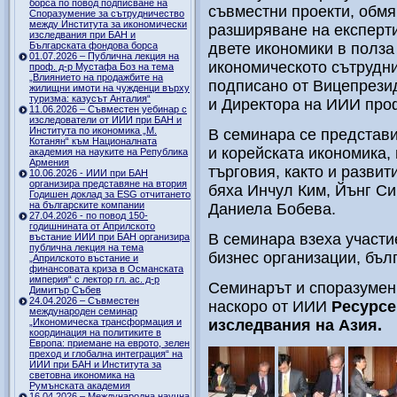
борса по повод подписване на
съвместни проекти, обмя
Споразумение за сътрудничество
между Института за икономически
разширяване на експерти
изследвания при БАН и
Българската фондова борса
двете икономики в полза
01.07.2026 – Публична лекция на
икономическото сътрудн
проф. д-р Мустафа Боз на тема
„Влиянието на продажбите на
подписано от Вицепрезид
жилищни имоти на чужденци върху
туризма: казусът Анталия“
и Директора на ИИИ проф
11.06.2026 – Съвместен уебинар с
изследователи от ИИИ при БАН и
Института по икономика „М.
В семинара се представи
Котанян“ към Националната
и корейската икономика,
академия на науките на Република
Армения
търговия, както и разви
10.06.2026 - ИИИ при БАН
организира представяне на втория
бяха Инчул Ким, Йънг Си 
Годишен доклад за ESG отчитането
на българските компании
Даниела Бобева.
27.04.2026 - по повод 150-
годишнината от Априлското
В семинара взеха участи
въстание ИИИ при БАН организира
публична лекция на тема
бизнес организации, бъл
„Априлското въстание и
финансовата криза в Османската
империя“ с лектор гл. ас. д-р
Семинарът и споразумени
Димитър Събев
24.04.2026 – Съвместен
наскоро от ИИИ
Ресурсе
международен семинар
„Икономическа трансформация и
изследвания на Азия.
координация на политиките в
Европа: приемане на еврото, зелен
преход и глобална интеграция“ на
ИИИ при БАН и Института за
световна икономика на
Румънската академия
16.04.2026 – Международна научна