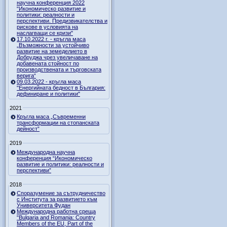
научна конференция 2022
"Икономическо развитие и
политики: реалности и
перспективи. Предизвикателства и
рискове в условията на
наслагващи се кризи"
17.10.2022 г. - кръгла маса
„Възможности за устойчиво
развитие на земеделието в
Добруджа чрез увеличаване на
добавената стойност по
производствената и търговската
верига“
09.03.2022 - кръгла маса
"Енергийната бедност в България:
дефиниране и политики"
2021
Кръгла маса „Съвременни
трансформации на стопанската
дейност”
2019
Международна научна
конференция “Икономическо
развитие и политики: реалности и
перспективи”
2018
Споразумение за сътрудничество
с Института за развитието към
Университета Фудан
Международна работна среща
"Bulgaria and Romania: Country
Members of the EU, Part of the