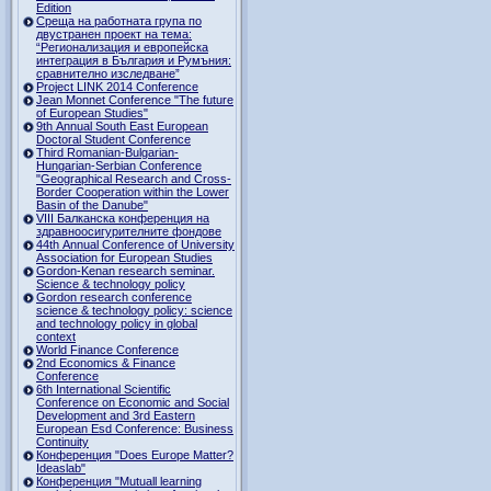
Edition
Среща на работната група по
двустранен проект на тема:
“Регионализация и европейска
интеграция в България и Румъния:
сравнително изследване”
Project LINK 2014 Conference
Jean Monnet Conference "The future
of European Studies"
9th Annual South East European
Doctoral Student Conference
Third Romanian-Bulgarian-
Hungarian-Serbian Conference
"Geographical Research and Cross-
Border Cooperation within the Lower
Basin of the Danube"
VIII Балканска конференция на
здравноосигурителните фондове
44th Annual Conference of University
Association for European Studies
Gordon-Kenan research seminar.
Science & technology policy
Gordon research сonference
science & technology policy: science
and technology policy in global
context
World Finance Conference
2nd Economics & Finance
Conference
6th International Scientific
Conference оn Economic and Social
Development and 3rd Eastern
European Esd Conference: Business
Continuity
Конференция "Does Europe Matter?
Ideaslab"
Конференция "Mutuall learning