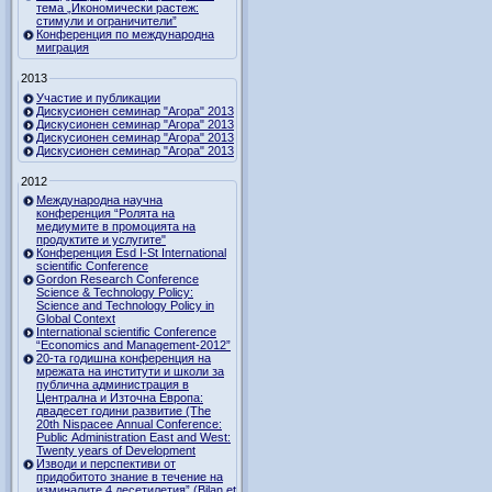
тема „Икономически растеж:
стимули и ограничители”
Конференция по международна
миграция
2013
Участие и публикации
Дискусионен семинар "Агора" 2013
Дискусионен семинар "Агора" 2013
Дискусионен семинар "Агора" 2013
Дискусионен семинар "Агора" 2013
2012
Международна научна
конференция “Ролята на
медиумите в промоцията на
продуктите и услугите"
Конференция Esd I-St International
scientific Conference
Gordon Research Сonference
Science & Technology Policy:
Science and Technology Policy in
Global Context
International scientific Conference
“Economics and Management-2012”
20-та годишна конференция на
мрежата на институти и школи за
публична администрация в
Централна и Източна Европа:
двадесет години развитие (The
20th Nispacee Annual Conference:
Public Administration East and West:
Twenty years of Development
Изводи и перспективи от
придобитото знание в течение на
изминалите 4 десетилетия” (Bilan et