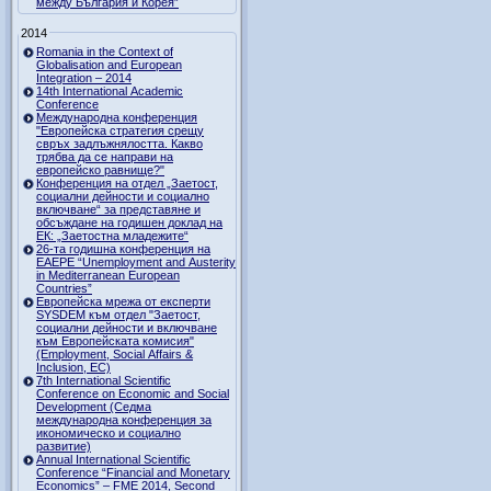
между България и Корея”
2014
Romania in the Context of
Globalisation and European
Integration – 2014
14th International Academic
Conference
Международна конференция
"Европейска стратегия срещу
свръх задлъжнялостта. Какво
трябва да се направи на
европейско равнище?"
Конференция на отдел „Заетост,
социални дейности и социално
включване“ за представяне и
обсъждане на годишен доклад на
ЕК: „Заетостна младежите“
26-та годишна конференция на
EAEPE “Unemployment and Austerity
in Mediterranean European
Countries”
Eвропейска мрежа от експерти
SYSDEM към отдел "Заетост,
социални дейности и включване
към Европейската комисия"
(Employment, Social Affairs &
Inclusion, ЕС)
7th International Scientific
Conference on Economic and Social
Development (Седма
международна конференция за
икономическо и социално
развитие)
Annual International Scientific
Conference “Financial and Monetary
Economics” – FME 2014, Second