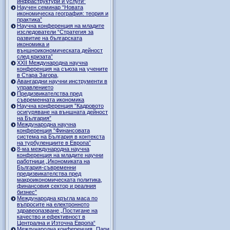
инфраструктури и услуги”
Научен семинар “Новата
икономическа география: теория и
практика”
Научна конференция на младите
изследователи “Стратегия за
развитие на българската
икономика и
външноикономическата дейност
след кризата”
ХХII Международна научна
конференция на съюза на учените
в Стара Загора,
Авангардни научни инструменти в
управлението
Предизвикателства пред
съвременната икономика
Научна конференция ”Кадровото
осигуряване на външната дейност
на България”
Международна научна
конференция “Финансовата
система на България в контекста
на турбуленциите в Европа”
8-ма международна научна
конференция на младите научни
работници „Икономиката на
България-съвременни
предизвикателства пред
макроикономическата политика,
финансовия сектор и реалния
бизнес”
Международна кръгла маса по
въпросите на електронното
здравеопазване „Постигане на
качество и ефективност в
Централна и Източна Европа“
Международна конференция „Пари