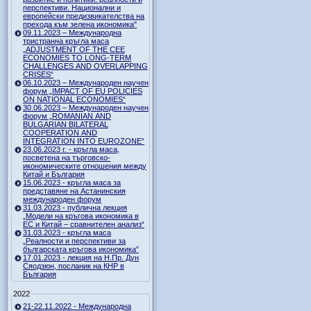
перспективи. Национални и
европейски предизвикателства на
прехода към зелена икономика"
09.11.2023 – Международна
тристранна кръгла маса
„ADJUSTMENT OF THE CEE
ECONOMIES TO LONG-TERM
CHALLENGES AND OVERLAPPING
CRISES“
06.10.2023 – Международен научен
форум „IMPACT OF EU POLICIES
ON NATIONAL ECONOMIES“
30.06.2023 – Международен научен
форум „ROMANIAN AND
BULGARIAN BILATERAL
COOPERATION AND
INTEGRATION INTO EUROZONE“
23.06.2023 г. - кръгла маса,
посветена на търговско-
икономическите отношения между
Китай и България
15.06.2023 - кръгла маса за
представяне на Астанинския
международен форум
31.03.2023 - публична лекция
„Модели на кръгова икономика в
ЕС и Китай – сравнителен анализ“
31.03.2023 - кръгла маса
„Реалности и перспективи за
българската кръгова икономика”
17.01.2023 - лекция на Н.Пр. Дун
Сяодзюн, посланик на КНР в
България
2022
21-22.11.2022 - Международна