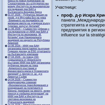
борса по повод подписване на
Споразумение за сътрудничество
между Института за икономически
Участници:
изследвания при БАН и
Българската фондова борса
проф. д-р Искра Хр
01.07.2026 – Публична лекция на
проф. д-р Мустафа Боз на тема
панела „Международн
„Влиянието на продажбите на
жилищни имоти на чужденци върху
стратегията и конкур
туризма: казусът Анталия“
11.06.2026 – Съвместен уебинар с
предприятия в региона”
изследователи от ИИИ при БАН и
influence sur la stratég
Института по икономика „М.
Котанян“ към Националната
академия на науките на Република
Армения
10.06.2026 - ИИИ при БАН
организира представяне на втория
Годишен доклад за ESG отчитането
на българските компании
27.04.2026 - по повод 150-
годишнината от Априлското
въстание ИИИ при БАН организира
публична лекция на тема
„Априлското въстание и
финансовата криза в Османската
империя“ с лектор гл. ас. д-р
Димитър Събев
24.04.2026 – Съвместен
международен семинар
„Икономическа трансформация и
координация на политиките в
Европа: приемане на еврото, зелен
преход и глобална интеграция“ на
ИИИ при БАН и Института за
световна икономика на
Румънската академия
16.04.2026 – Международна научна