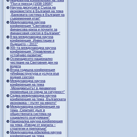
"Пол и преход (1938-1958)"
Научна дискусия в Съюза на
икономистите в България на тема
„Банковата система в България на
съвременния етап”
Международна научна
конференция “Световната
финансова криза и поуките за
финансовия сектор в България”
8-ма международна научна
конференция „Инвестиции в
бъдещето – 2011”
ХІІІ–та международна научна
конференция “Управление и
устойчиво развитие”
Осемнадесето национално
честване на Световния ден на
водата
Втора годишна конференция
«Инфраструктура и услуги във
водния сектор»
Международна научна
конференция на тема
„Мениджмънтът в динамично
променяща се среда за сигурност”
Седма международна научна
конференция на тема „Българската
икономика – пътят на еврото”
Международна конференция на
тема „Скритият дълг в
обществената система на
социалното осигуряване”
Национална научна конференция
на тема „Изводи от кризата –
стратегии и препоръки”
Международна юбилейна научна
конференция на тема