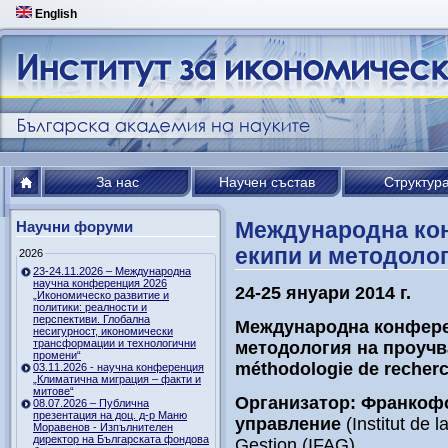
English
За нас
Научен състав
Структур
Международна кон
Научни форуми
екипи и методоло
2026
23-24.11.2026 – Международна
научна конференция 2026
24-25 януари 2014 г.
„Икономическо развитие и
политики: реалности и
перспективи. Глобална
Международна конфер
несигурност, икономически
трансформации и технологични
методология на проучв
промени“
mé
thodologie
de
recher
03.11.2026 - научна конференция
„Климатична миграция – факти и
митове“
Организатор: Франкофо
08.07.2026 – Публична
презентация на доц. д-р Маню
управление
(Institut de 
Моравенов - Изпълнителен
директор на Българската фондова
Gestion (IFAG).