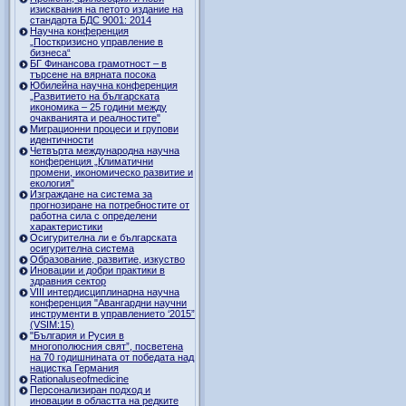
изисквания на петото издание на
стандарта БДС 9001: 2014
Научна конференция
„Посткризисно управление в
бизнеса“
БГ Финансова грамотност – в
търсене на вярната посока
Юбилейна научна конференция
„Развитието на българската
икономика – 25 години между
очакванията и реалностите"
Миграционни процеси и групови
идентичности
Четвърта международна научна
конференция „Климатични
промени, икономическо развитие и
екология”
Изграждане на система за
прогнозиране на потребностите от
работна сила с определени
характеристики
Осигурителна ли е българската
осигурителна система
Образование, развитие, изкуство
Иновации и добри практики в
здравния сектор
VIII интердисциплинарна научна
конференция "Авангардни научни
инструменти в управлението ‘2015”
(VSIM:15)
"България и Русия в
многополюсния свят”, посветена
на 70 годишнината от победата над
нацистка Германия
Rationaluseofmedicine
Персонализиран подход и
иновации в областта на редките