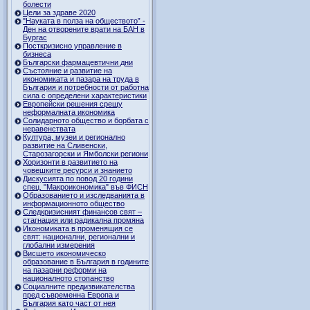
болести
Цели за здраве 2020
"Науката в полза на обществото” -
Ден на отворените врати на БАН в
Бургас
Посткризисно управление в
бизнеса
Български фармацевтични дни
Състояние и развитие на
икономиката и пазара на труда в
България и потребности от работна
сила с определени характеристики
Европейски решения срещу
неформалната икономика
Солидарното общество и борбата с
неравенствата
Култура, музеи и регионално
развитие на Сливенски,
Старозагорски и Ямболски региони
Хоризонти в развитието на
човешките ресурси и знанието
Дискусията по повод 20 години
спец. "Макроикономика" във ФИСН
Образованието и изследванията в
информационното общество
Следкризисният финансов свят –
стагнация или радикална промяна
Икономиката в променящия се
свят: национални, регионални и
глобални измерения
Висшето икономическо
образование в България в годините
на пазарни реформи на
националното стопанство
Социалните предизвикателства
пред съвременна Европа и
България като част от нея