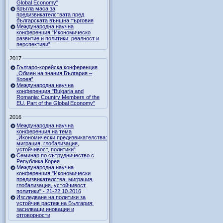
Global Economy"
Кръгла маса за
предизвикателствата пред
българската външна търговия
Международна научна
конференция “Икономическо
развитие и политики: реалност и
перспективи”
2017
Българо-корейска конференция
„Обмен на знания България –
Корея”
Международна научна
конференция "Bulgaria and
Romania: Country Members of the
EU, Part of the Global Economy"
2016
Международна научна
конференция на тема
„Икономически предизвикателства:
миграция, глобализация,
устойчивост, политики“
Семинар по сътрудничество с
Република Корея
Международна научна
конференция "Икономически
предизвикателства: миграция,
глобализация, устойчивост,
политики" - 21-22.10.2016
Изследване на политики за
устойчив растеж на България:
засилващи иновации и
отговорности