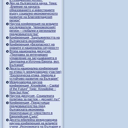
Ден на българската наука. Тема:
„Влияние на науката,
образованието и инвестициите
върху социално-икономическото
развитие на Благоевградския
регион“
Научна конференция на младите
изследователи „Черноморският
регион – глобални и регионални
предизвикателства“
Конференция „Задлъжнялостта на
българската икономика”
Конференция «Безопасност на
храните и национална сигурност»
Втора национална дискусия:
„Програма за интегрирано
управление на засушаванията в
Централна и Източна Европа, вкл.
България”
Десета национална конференция
по етика (с международно участие)
“Екологическа етика, природа и
устойчиво развитие на България”
Международна научна
конференция „Knowledge – Capital
of the Future” Topic: Knowledge –
Now but How”
Научна дискусия „Социалната
политика за растеж – десният път”
Конференция „Предстоящи
предизвикателства пред
българската икономика,
произтичащи от членството в
Европейския Съюз”
Десета юбилейна международна
научна конференция на младите
учени „Икономиката на България и