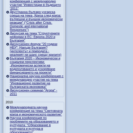
конференция с международно
участие “Инвестиции в бъдещето
'2011”
Двустранна българо-унгарска
среща на тема „Криза след криза:
вътрешни и външни икономически
реакции” (“Crisis after Crisis.
Domestic and international
Responses”)
Дискусия на тема ”Структурните
реформи в ЕС: Европа 2020 и
България”
Дискусионен форум "20 години
НБУ": Накъде България?
(интелектът и природата -
реалният ни шанс срещу кризите)
България 2020 – Икономически и
социални перспективи:
„Икономически аспекти на
водоползването и ускоряване
финансирането на проекти”
Национална научна конференция с
международно участие на тема
“Иновационно развитие на
българската икономика”
Дискусионен семинар "Агора" -
2011
2010
Международната научна
конференция на тема “Световната
криза и икономическото развитие”
Научна конференция по
проблемите на образованието и
културата: “Образование в
културата и култура в
образованието”