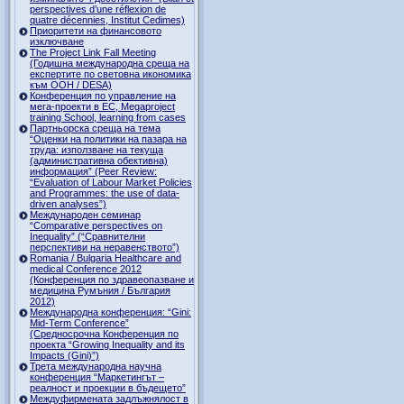
perspectives d’une réflexion de
quatre décennies, Institut Cedimes)
Приоритети на финансовото
изключване
The Project Link Fall Meeting
(Годишна международна среща на
експертите по световна икономика
към ООН / DESA)
Конференция по управление на
мега-проекти в ЕС, Megaproject
training School, learning from cases
Партньорска среща на тема
“Оценки на политики на пазара на
труда: използване на текуща
(административна обективна)
информация” (Peer Review:
“Evaluation of Labour Market Policies
and Programmes: the use of data-
driven analyses”)
Международен семинар
“Comparative perspectives on
Inequality” (“Сравнителни
перспективи на неравенството”)
Romania / Bulgaria Healthcare and
medical Conference 2012
(Конференция по здравеопазване и
медицина Румъния / България
2012)
Международна конференция: “Gini:
Mid-Term Conference”
(Средносрочна Конференция по
проекта “Growing Inequality and its
Impacts (Gini)”)
Трета международна научна
конференция “Маркетингът –
реалност и проекции в бъдещето”
Междуфирмената задлъжнялост в