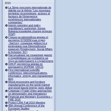
2015
La 3éme rencontre internationale de
dakhla sur le thème “Les nouveaux
territoires économiques; acteurs et
facteurs de l’émergence;
expériences internationales
comparées”
Interim reporting and policy
practitioners’ workshop, Korea-
Bulgaria knowledge sharing program
(KSP)
Среща на европейска мрежа от
експерти SYSDEM към отдел
„Заетост, социални дейности и
включване към Европейската
комисия (Employment, Social Affairs
& Inclusion, ЕС)
Насърчаване на социалния диалог
и подобряване на условията на
труд на работниците и служителите
ОИСР, експертна мрежа по
миграцията SOPEMI, OECD
First international scientific
conference: telecommunications,
informatics, energy and management
tiem
Wood processing and furniture
manufacturing on the world market
and wood-based energy goes global
Семинар «Trade Union approaches
on demography and migrations»
Financial and Monetary Economics –
FME 2015
Project LINK Fall 2015 Meeting
45th Annual Conference of the
European Studies