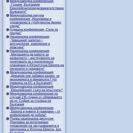
Международна конференция
„Гърция, Българияи
Европейскитепредизвикателствана
Балканите”
Международна научна
конференция „Икономика и
управление в турбулентна бизнес
среда”
Годишна конференция „Селa за
продан”
Национална конференция
„Човешкият капитал –
методология, измерения и
практики”
Национална конференция
„Миграцията да работи за
развитието – инструменти на
политиката за стратегическо
планиране в Югоизточна Европа на
регионите и градовете”
Международна конференция
„Демараж или забавен каданс за
икономиката и финансите? (по
примера на ЕС и България)"
Международна конференция
„Европейският съюз на кръстопът”
Международна конференция по
случай 135 години от обявяването
на гр. София за столица на
България
Международна конференция
„Европа и новите й граждани – от
мобилизация до избори”
Първа национална дискусия:
Програма за интегрирано
управление на засушаванията в
Централна и Източна Европа, вкл.
България