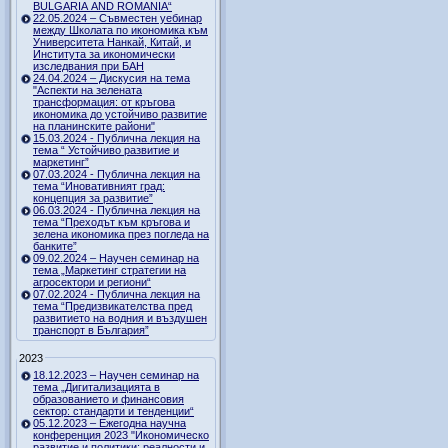
BULGARIA AND ROMANIA“
22.05.2024 – Съвместен уебинар
между Школата по икономика към
Университета Нанкай, Китай, и
Института за икономически
изследвания при БАН
24.04.2024 – Дискусия на тема
"Аспекти на зелената
трансформация: от кръгова
икономика до устойчиво развитие
на планинските райони"
15.03.2024 - Публична лекция на
тема “ Устойчиво развитие и
маркетинг”
07.03.2024 - Публична лекция на
тема “Иновативният град:
концепция за развитие”
06.03.2024 - Публична лекция на
тема “Преходът към кръгова и
зелена икономика през погледа на
банките”
09.02.2024 – Научен семинар на
тема „Маркетинг стратегии на
агросектори и региони“
07.02.2024 - Публична лекция на
тема “Предизвикателства пред
развитието на водния и въздушен
транспорт в България”
2023
18.12.2023 – Научен семинар на
тема „Дигитализацията в
образованието и финансовия
сектор: стандарти и тенденции“
05.12.2023 – Ежегодна научна
конференция 2023 "Икономическо
развитие и политики: реалности и