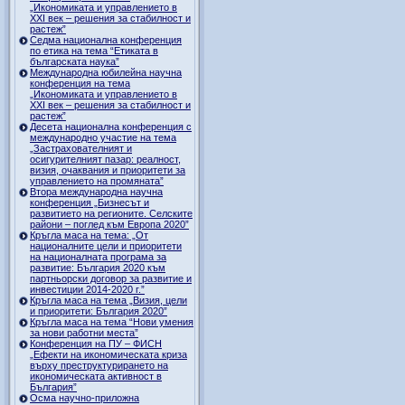
„Икономиката и управлението в
ХХI век – решения за стабилност и
растеж”
Седма национална конференция
по етика на тема “Етиката в
българската наука”
Международна юбилейна научна
конференция на тема
„Икономиката и управлението в
ХХI век – решения за стабилност и
растеж”
Десета национална конференция с
международно участие на тема
„Застрахователният и
осигурителният пазар: реалност,
визия, очаквания и приоритети за
управлението на промяната”
Втора международна научна
конференция „Бизнесът и
развитието на регионите. Селските
райони – поглед към Европа 2020”
Кръгла маса на тема: „От
националните цели и приоритети
на националната програма за
развитие: България 2020 към
партньорски договор за развитие и
инвестиции 2014-2020 г.”
Кръгла маса на тема „Визия, цели
и приоритети: България 2020”
Кръгла маса на тема “Нови умения
за нови работни места”
Конференция на ПУ – ФИСН
„Ефекти на икономическата криза
върху преструктурирането на
икономическата активност в
България”
Осма научно-приложна