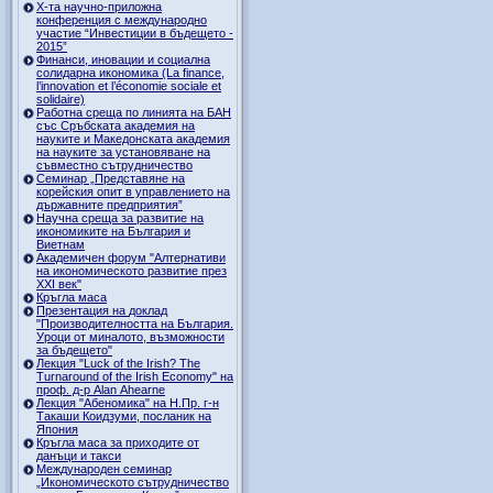
Х-та научно-приложна
конференция с международно
участие “Инвестиции в бъдещето -
2015”
Финанси, иновации и социална
солидарна икономика (La finance,
l’innovation et l’économie sociale et
solidaire)
Работна среща по линията на БАН
със Сръбската академия на
науките и Македонската академия
на науките за установяване на
съвместно сътрудничество
Семинар „Представяне на
корейския опит в управлението на
държавните предприятия”
Научна среща за развитие на
икономиките на България и
Виетнам
Академичен форум "Алтернативи
на икономическото развитие през
XXI век"
Кръгла маса
Презентация на доклад
"Производителността на България.
Уроци от миналото, възможности
за бъдещето"
Лекция "Luck of the Irish? The
Turnaround of the Irish Economy" на
проф. д-р Alan Ahearne
Лекция "Абеномика" на Н.Пр. г-н
Такаши Коидзуми, посланик на
Япония
Кръгла маса за приходите от
данъци и такси
Международен семинар
„Икономическото сътрудничество