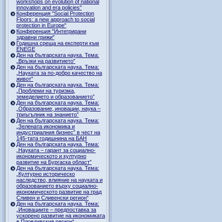
workshops on evolution of national
innovation and era policies"
Конференция "Social Protection
Floors: a new approach to social
protection in Europe"
Конференция "Интегрирани
здравни грижи"
Годишна среща на експерти към
ENEGE
Ден на българската наука. Тема:
„Връзки на развитието”
Ден на българската наука. Тема:
„Науката за по-добро качество на
живот”
Ден на българската наука. Тема:
„Проблеми на туризма,
земеделието и образованието”
Ден на българската наука. Тема:
„Образование, иновации, наука –
триъгълник на знанието”
Ден на българската наука. Тема:
„Зелената икономика и
индустриалния бизнес” в чест на
145-тата годишнина на БАН
Ден на българската наука. Тема:
„Науката – гарант за социално-
икономическото и културно
развитие на Бургаска област”
Ден на българската наука. Тема:
„Културно историческо
наследство, влияние на науката и
образованието върху социално-
икономическото развитие на град
Сливен и Сливенски регион“
Ден на българската наука. Тема:
„Иновациите – предпоставка за
ускорено развитие на икономиката
в Пловдивския регион“