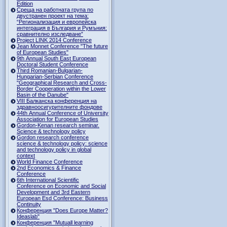
Edition
Среща на работната група по
двустранен проект на тема:
“Регионализация и европейска
интеграция в България и Румъния:
сравнително изследване”
Project LINK 2014 Conference
Jean Monnet Conference "The future
of European Studies"
9th Annual South East European
Doctoral Student Conference
Third Romanian-Bulgarian-
Hungarian-Serbian Conference
"Geographical Research and Cross-
Border Cooperation within the Lower
Basin of the Danube"
VIII Балканска конференция на
здравноосигурителните фондове
44th Annual Conference of University
Association for European Studies
Gordon-Kenan research seminar.
Science & technology policy
Gordon research сonference
science & technology policy: science
and technology policy in global
context
World Finance Conference
2nd Economics & Finance
Conference
6th International Scientific
Conference оn Economic and Social
Development and 3rd Eastern
European Esd Conference: Business
Continuity
Конференция "Does Europe Matter?
Ideaslab"
Конференция "Mutuall learning