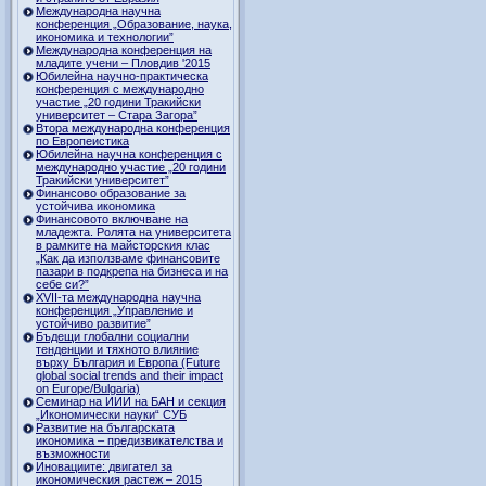
Международна научна
конференция „Образование, наука,
икономика и технологии”
Международна конференция на
младите учени – Пловдив '2015
Юбилейна научно-практическа
конференция с международно
участие „20 години Тракийски
университет – Стара Загора”
Втора международна конференция
по Европеистика
Юбилейна научна конференция с
международно участие „20 години
Тракийски университет”
Финансово образование за
устойчива икономика
Финансовото включване на
младежта. Ролята на университета
в рамките на майсторския клас
„Как да използваме финансовите
пазари в подкрепа на бизнеса и на
себе си?”
XVII-та международна научна
конференция „Управление и
устойчиво развитие”
Бъдещи глобални социални
тенденции и тяхното влияние
върху България и Европа (Future
global social trends and their impact
on Europe/Bulgaria)
Семинар на ИИИ на БАН и секция
„Икономически науки“ СУБ
Развитие на българската
икономика – предизвикателства и
възможности
Иновациите: двигател за
икономическия растеж – 2015