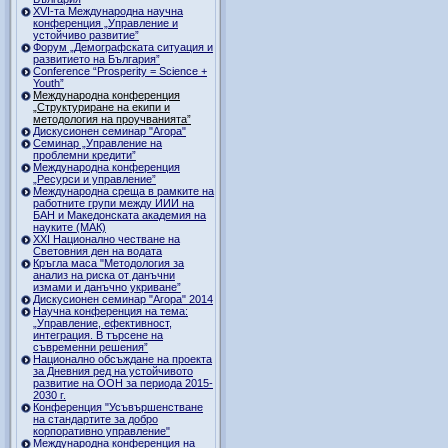
ХVI-та Международна научна
конференция „Управление и
устойчиво развитие”
Форум „Демографската ситуация и
развитието на България”
Conference “Prosperity = Science +
Youth”
Международна конференция
„Структуриране на екипи и
методология на проучванията”
Дискусионен семинар "Агора"
Семинар „Управление на
проблемни кредити”
Международна конференция
„Ресурси и управление”
Международна среща в рамките на
работните групи между ИИИ на
БАН и Македонската академия на
науките (МАК)
XXI Национално честване на
Световния ден на водата
Кръгла маса "Методология за
анализ на риска от данъчни
измами и данъчно укриване”
Дискусионен семинар "Агора" 2014
Научна конференция на тема:
„Управление, ефективност,
интеграция. В търсене на
съвременни решения”
Национално обсъждане на проекта
за Дневния ред на устойчивото
развитие на ООН за периода 2015-
2030 г.
Конференция "Усъвършенстване
на стандартите за добро
корпоративно управление"
Международна конференция на