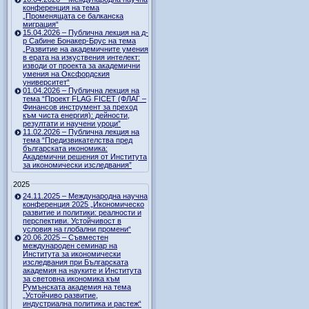
конференция на тема
„Променящата се балканска
миграция“
15.04.2026 – Публична лекция на д-
р Сабине Бонакер-Брус на тема
„Развитие на академичните умения
в ерата на изкуствения интелект:
изводи от проекта за академични
умения на Оксфордския
университет“
01.04.2026 – Публична лекция на
тема “Проект FLAG FICET (ФЛАГ –
Финансов инструмент за преход
към чиста енергия): дейности,
резултати и научени уроци”
11.02.2026 – Публична лекция на
тема “Предизвикателства пред
българската икономика:
Академични решения от Института
за икономически изследвания”
2025
24.11.2025 – Международна научна
конференция 2025 „Икономическо
развитие и политики: реалности и
перспективи. Устойчивост в
условия на глобални промени“
20.06.2025 – Съвместен
международен семинар на
Института за икономически
изследвания при Българската
академия на науките и Института
за световна икономика към
Румънската академия на тема
„Устойчиво развитие,
индустриална политика и растеж“