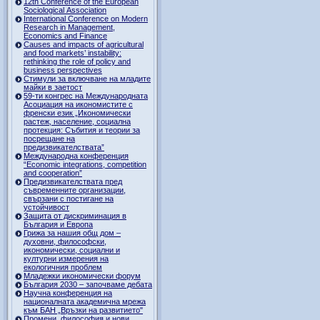
12th Conference of the European
Sociological Association
International Conference on Modern
Research in Management,
Economics and Finance
Causes and impacts of agricultural
and food markets’ instability:
rethinking the role of policy and
business perspectives
Стимули за включване на младите
майки в заетост
59-ти конгрес на Международната
Асоциация на икономистите с
френски език „Икономически
растеж, население, социална
протекция: Събития и теории за
посрещане на
предизвикателствата”
Международна конференция
“Economic integrations, competition
and cooperation”
Предизвикателствата пред
съвременните организации,
свързани с постигане на
устойчивост
Защита от дискриминация в
България и Европа
Грижа за нашия общ дом –
духовни, философски,
икономически, социални и
културни измерения на
екологичния проблем
Младежки икономически форум
България 2030 – започваме дебата
Научна конференция на
националната академична мрежа
към БАН „Връзки на развитието"
Промени, философия и нови