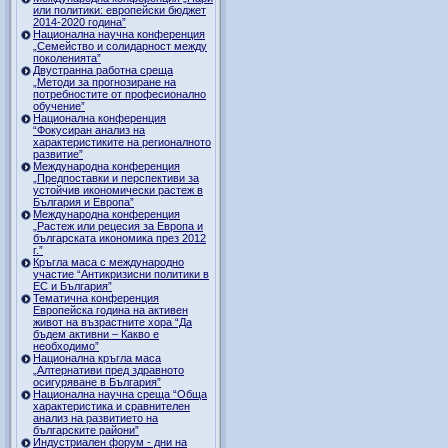
или политики: европейски бюджет
2014-2020 година”
Национална научна конференция
„Семейство и солидарност между
поколенията”
Двустранна работна среща
„Методи за прогнозиране на
потребностите от професионално
обучение”
Национална конференция
“Фокусиран анализ на
характеристиките на регионалното
развитие”
Международна конференция
„Предпоставки и перспективи за
устойчив икономически растеж в
България и Европа”
Международна конференция
„Растеж или рецесия за Европа и
българската икономика през 2012
г.”
Кръгла маса с международно
участие “Антикризисни политики в
ЕС и България”
Тематична конференция
Европейска година на активен
живот на възрастните хора “Да
бъдем активни – Какво е
необходимо”
Национална кръгла маса
„Алтернативи пред здравното
осигуряване в България”
Национална научна среща “Обща
характеристика и сравнителен
анализ на развитието на
българските райони”
Индустриален форум - дни на