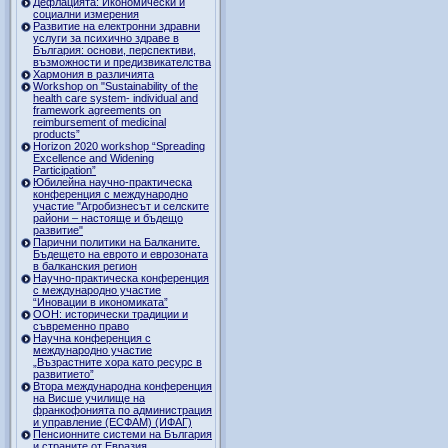
Дефлацията: Икономически и
социални измерения
Развитие на електронни здравни
услуги за психично здраве в
България: основи, перспективи,
възможности и предизвикателства
Хармония в различията
Workshop on "Sustainability of the
health care system- individual and
framework agreements on
reimbursement of medicinal
products”
Horizon 2020 workshop “Spreading
Excellence and Widening
Participation”
Юбилейна научно-практическа
конференция с международно
участие "Агробизнесът и селските
райони – настояще и бъдещо
развитие"
Парични политики на Балканите.
Бъдещето на еврото и еврозоната
в балканския регион
Научно-практическа конференция
с международно участие
“Иновации в икономиката”
ООН: исторически традиции и
съвременно право
Научна конференция с
международно участие
„Възрастните хора като ресурс в
развитието”
Втора международна конференция
на Висше училище на
франкофонията по администрация
и управление (ЕСФАМ) (ИФАГ)
Пенсионните системи на България
и страните от Евразия