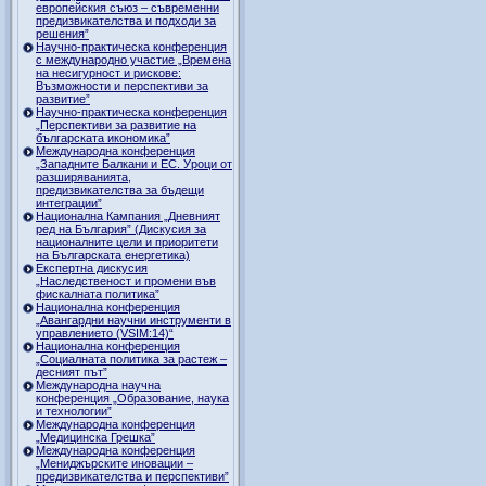
европейския съюз – съвременни
предизвикателства и подходи за
решения”
Научно-практическа конференция
с международно участие „Времена
на несигурност и рискове:
Възможности и перспективи за
развитие”
Научно-практическа конференция
„Перспективи за развитие на
българската икономика”
Международна конференция
„Западните Балкани и ЕС. Уроци от
разширяванията,
предизвикателства за бъдещи
интеграции”
Национална Кампания „Дневният
ред на България” (Дискусия за
националните цели и приоритети
на Българската енергетика)
Експертна дискусия
„Наследственост и промени във
фискалната политика”
Национална конференция
„Авангардни научни инструменти в
управлението (VSIM:14)“
Национална конференция
„Социалната политика за растеж –
десният път”
Международна научна
конференция „Образование, наука
и технологии”
Международна конференция
„Медицинска Грешка”
Международна конференция
„Мениджърските иновации –
предизвикателства и перспективи”