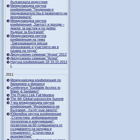
българската индустрия
Международна научна
конференция “Тенденции и
предизвикателства в развитието на
икономиката”
Международна научна
конференция „Заетост и доходи –
диалог за растеж и по-добро
бъдеще за България”
Международна научна
конференция на тема
„Завършващите висше
образование и участието им в
пазара на труда”
Дискусионен семинар "Агора" 2013
Дискусионен семинар "Агора"
Научна конференция 18-19.10.2012
г.
2011
Международна конференция по
банкиране и финанси
Conference “Equitable Access to
Water & Sanitation”
The Project Link Fall Meeting
The 4th Global outsourcing Summit
7-ма международна научна
конференция “Икономиката на
България - пътят към еврото”
Юбилейна научна конференция
„Статистика, информационни
технологии и комуникации”,
посветена на 60-годишнината от
създаването на катедра и
специалност „Статистика и
иконометрия”
Академична конференция на тема