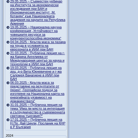
29.05.2025 – Съвместен уебинар
на Института за икономически
изследвания при БАН и
Икономическия институт „М.
Котанян“ към Националната
академия на науките на Република
Армения
19.05.2025 – Национална научна
конференция „Устойчивост на
човешките ресурси за
конкурентоспособна икономика“
04.04.2025 - Кръгла маса за пазара
на труда в условията на
еврозоната в ИИИ при БАН
21.03.2025 - Публична лекция на г-
жа Карина Ангелиева от
Международния център за наука и
технологии в ИИИ при БАН
19.03.2025 - Публична лекция на
доц. д-р Вита Юкневичене и г-жа
Саломея Ванагиене в ИИИ при
БАН
06.03.2025 - Кръгла маса за
представяне на резултатите от
проект „Географски подход за
изготвяне на Национална карта на
енергийната уязвимост на
домакинствата“
31.01.2025 – Публична лекция на
тема “Има ли място за интеграция
и сътрудничество в съвременната
световна търговия?”
17.01.2025 – Публична лекция на
Н.Пр. Дай Цинли, Посланик на КНР
в Р България
2024