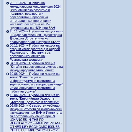
25.11.2024 – Юбилейна
международна конференция 2024
„Икономическо развитие и
политики: реалности и
перспективи. Европейска
интеграция, конвергенция и
кохезия“, посветена на 75-
годишнината на ИИИ при БАН
15.11.2024 – Публична лекция на г-
н Радослав Миланов - директор на
Дирекция „Стратегическо
планиране“ в Министерски съвет
08.11.2024 – Публична лекция на
старши изследовател д-р Андрей
Радулеску от Института за
световна икономика на
Румънската академия
04.10.2024 – Публична лекция
“Китай в съвременната система на
международните отношения”
19.06.2024 – Публични лекции на
тема: “Инвестиции и
инфраструктурно развитие на
териториално и секторно равнище”
и “Финансиране и развитие на
публични услуги”
12.06.2024 – Публична лекция на
тема: "Енергийната бедност в
България - развитие и политики"
06.06.2024 – Съвместен уебинар
между Института за икономически
изследвания при БАН и Института
за световна икономика при РА
„CHANGES IN THE FDI
REGULATORY FRAMEWORK AND
OTHER KEY ECONOMIC ISSUES
IN THE EU: IMPLICATIONS FOR