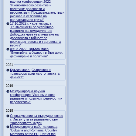
научна конференция 2022
"Икономическо развитие и
политики: реалности и
перспективи. Предизвикателства и
рискове в условията на
наслагващи се кризи"
17.10.2022 г. - кръгла маса
„Възможности за устойчиво
развитие на земеделието в
Добруджа чрез увеличаване на
добавената стойност по
производствената и търговската
верига“
09.03.2022 - кръгла маса
"Енергийната бедност в България:
дефиниране и политики"
2021
Кръгла маса „Съвременни
трансформации на стопанската
дейност”
2019
Международна научна
конференция “Икономическо
развитие и политики: реалности и
перспективи”
2018
Споразумение за сътрудничество
с Института за развитието към
Университета Фудан
Международна работна среща
"Bulgaria and Romania: Country
Members of the EU, Part of the