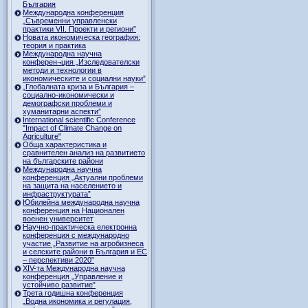
България
Международна конференция
„Съвременни управленски
практики VII. Проекти и региони”
Новата икономическа география:
теория и практика
Международна научна
конферен¬ция „Изследователски
методи и технологии в
икономическите и социални науки”
„Глобалната криза и България –
социално-икономически и
демографски проблеми и
хуманитарни аспекти”
International scientific Conference
"Impact of Climate Change on
Agriculture"
Обща характеристика и
сравнителен анализ на развитието
на българските райони
Международна научна
конференция „Актуални проблеми
на защита на населението и
инфраструктурата”
Юбилейна международна научна
конференция на Национален
военен университет
Научно-практическа електронна
конференция с международно
участие „Развитие на агробизнеса
и селските райони в България и ЕС
– перспективи 2020”
XIV-та Международна научна
конференция „Управление и
устойчиво развитие”
Трета годишна конференция
„Водна икономика и регулация,