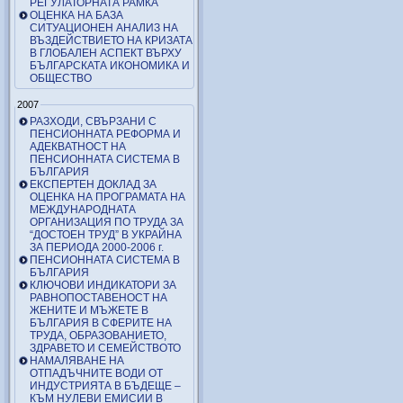
РЕГУЛАТОРНАТА РАМКА
ОЦЕНКА НА БАЗА
СИТУАЦИОНЕН АНАЛИЗ НА
ВЪЗДЕЙСТВИЕТО НА КРИЗАТА
В ГЛОБАЛЕН АСПЕКТ ВЪРХУ
БЪЛГАРСКАТА ИКОНОМИКА И
ОБЩЕСТВО
2007
РАЗХОДИ, СВЪРЗАНИ С
ПЕНСИОННАТА РЕФОРМА И
АДЕКВАТНОСТ НА
ПЕНСИОННАТА СИСТЕМА В
БЪЛГАРИЯ
ЕКСПЕРТЕН ДОКЛАД ЗА
ОЦЕНКА НА ПРОГРАМАТА НА
МЕЖДУНАРОДНАТА
ОРГАНИЗАЦИЯ ПО ТРУДА ЗА
“ДОСТОЕН ТРУД” В УКРАЙНА
ЗА ПЕРИОДА 2000-2006 г.
ПЕНСИОННАТА СИСТЕМА В
БЪЛГАРИЯ
КЛЮЧОВИ ИНДИКАТОРИ ЗА
РАВНОПОСТАВЕНОСТ НА
ЖЕНИТЕ И МЪЖЕТЕ В
БЪЛГАРИЯ В СФЕРИТЕ НА
ТРУДА, ОБРАЗОВАНИЕТО,
ЗДРАВЕТО И СЕМЕЙСТВОТО
НАМАЛЯВАНЕ НА
ОТПАДЪЧНИТЕ ВОДИ ОТ
ИНДУСТРИЯТА В БЪДЕЩЕ –
КЪМ НУЛЕВИ ЕМИСИИ В