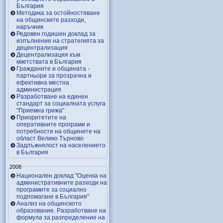
България
Методика за остойностяване
на общинските разходи,
наръчник
Редовен годишен доклад за
изпълнение на стратегията за
децентрализация
Децентрализация към
кметствата в България
Гражданите и общината -
партньори за прозрачна и
ефективна местна
администрация
Разработване на единен
стандарт за социалната услуга
"Приемна грижа"
Приоритетите на
оперативните програми и
потребности на общините на
област Велико Търново
Задлъжнялост на населението
в България
2008
Национален доклад "Оценка на
административните разходи на
програмите за социално
подпомагане в България"
Анализ на общинското
образование. Разработване на
формула за разпределение на