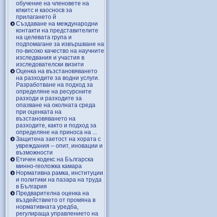
обучение на членовете на
кпкитс и каосносв за
прилагането й
Създаване на международни
контакти на представителите
на целевата група и
подпомагане за извършване на
по-високо качество на научните
изследвания и участия в
изследователски визити
Оценка на възстановяването
на разходите за водни услуги.
Разработване на подход за
определяне на ресурсните
разходи и разходите за
опазване на околната среда
при оценката на
възстановяването на
разходите, както и подход за
определяне на приноса на ...
Защитена заетост на хората с
увреждания – опит, иновации и
възможности
Етичен кодекс на Българска
минно-геоложка камара
Нормативна рамка, институции
и политики на пазара на труда
в България
Предварителна оценка на
въздействието от промяна в
нормативната уредба,
регулираща управлението на