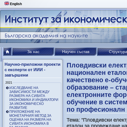
English
За нас
Научен състав
Структур
Пловдивски елект
Научно-приложни проекти
с експерти от ИИИ -
национален етало
завършени
качествено е-обуч
2021
образование – ста
ИЗСЛЕДВАНЕ НА
ЗАВИСИМОСТИ МЕЖДУ
електронните фор
РАЗМЕРА НА СИВАТА
ИКОНОМИКА И ИНДИКАТОРИ
обучение в систе
ЗА ИКОНОМИЧЕСКО
РАЗВИТИЕ
по професионалн
ПРИЛОЖЕНИЕ НА
МОНЕТАРНИЯ МЕТОД ЗА
Тема: "Пловдивски елект
ОЦЕНКА НА РАЗМЕРА НА
СИВАТА ИКОНОМИКА В
еталон за провеждане на