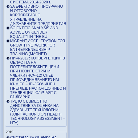
СИСТЕМА 2014-2020 г.
ЗА ЕФЕКТИВНО, ПРОЗРАЧНО
И ОТГОВОРНО
КОРПОРАТИВНО
УПРАВЛЕНИЕ НА
ДЪРЖАВНИТЕ ПРЕДПРИЯТИЯ
SCIENTIFIC ANALYSIS AND
ADVICE ON GENDER
EQUALITY IN THE EU
MIGRANT ACCELERATION FOR
GROWTH NETWORK FOR
ENTREPRENEURSHIP
TRAINING (MAGNET)
НИ-4-2017: КОНВЕРГЕНЦИЯ В
ОБЛАСТТА НА
ПОТРЕБИТЕЛСКИТЕ ЦЕНИ
ПРИ НОВИТЕ СТРАНИ
ЧЛЕНКИ (НСЧ-12) СЛЕД
ПРИСЪЕДИНЯВАНЕТО ИМ
КЪМ ЕС – ДЪЛБОЧИНЕН
ПРЕГЛЕД, НАСТОЯЩО НИВО И
ТЕНДЕНЦИИ. СЛУЧАЯТ С
БЪЛГАРИЯ
ТРЕТО СЪВМЕСТНО
ДЕЙСТВИЕ ЗА ОЦЕНКА НА
ЗДРАВНИТЕ ТЕХНОЛОГИИ
(JOINT ACTION 3 ON HEALTH
TECHNOLOGY ASSESSMENT –
HTA)
2019
СИСТЕМА ЗА ОЦЕНКА НА