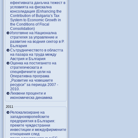
ефективната данъчна тежест в
условията на фискална
консолидация (Enhancing the
Contribution of Bulgaria’s Tax
System to Economic Growth in
the Conditions of Fiscal
Consolidation)
Изготвяне на Национална
стратегия за управление и
развитие на водния сектор в Р.
България
Сътрудничеството в областта
на пазара на труда между
Австрия и България
Оценка на постигането на
стратегическата и
специфичните цели на
Оперативна програма
„Развитие на човешките
ресурси” за периода 2007 ‑
2010.
Лихвени проценти и
икономическа динамика
2011
Релокализиране на
западноевропейските
предприятия в България:
преките чуждестранни
инвестиции и междуфирмените
отношения след