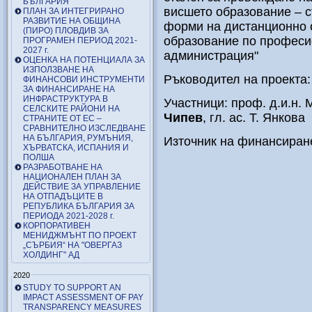
БЪЛГАРИЯ
висшето образование – с
ПЛАН ЗА ИНТЕГРИРАНО
РАЗВИТИЕ НА ОБЩИНА
форми на дистанционно 
(ПИРО) ПЛОВДИВ ЗА
образование по професи
ПРОГРАМЕН ПЕРИОД 2021-
2027 г.
администрация"
ОЦЕНКА НА ПОТЕНЦИАЛА ЗА
ИЗПОЛЗВАНЕ НА
Ръководител на проекта:
ФИНАНСОВИ ИНСТРУМЕНТИ
ЗА ФИНАНСИРАНЕ НА
ИНФРАСТРУКТУРА В
Участници: проф. д.и.н.
СЕЛСКИТЕ РАЙОНИ НА
Чипев
, гл. ас. Т. Янкова
СТРАНИТЕ ОТ ЕС –
СРАВНИТЕЛНО ИЗСЛЕДВАНЕ
НА БЪЛГАРИЯ, РУМЪНИЯ,
Източник на финансира
ХЪРВАТСКА, ИСПАНИЯ И
ПОЛША
РАЗРАБОТВАНЕ НА
НАЦИОНАЛЕН ПЛАН ЗА
ДЕЙСТВИЕ ЗА УПРАВЛЕНИЕ
НА ОТПАДЪЦИТЕ В
РЕПУБЛИКА БЪЛГАРИЯ ЗА
ПЕРИОДА 2021-2028 г.
КОРПОРАТИВЕН
МЕНИДЖМЪНТ ПО ПРОЕКТ
„СЪРБИЯ“ НА "ОВЕРГАЗ
ХОЛДИНГ" АД
2020
STUDY TO SUPPORT AN
IMPACT ASSESSMENT OF PAY
TRANSPARENCY MEASURES