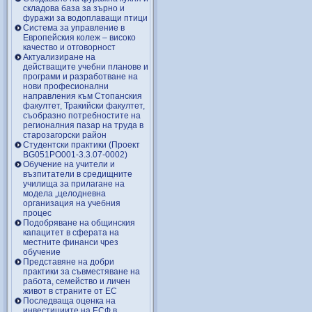
складова база за зърно и
фуражи за водоплаващи птици
Система за управление в
Европейския колеж – високо
качество и отговорност
Актуализиране на
действащите учебни планове и
програми и разработване на
нови професионални
направления към Стопанския
факултет, Тракийски факултет,
съобразно потребностите на
регионалния пазар на труда в
старозагорски район
Студентски практики (Проект
BG051PO001-3.3.07-0002)
Обучение на учители и
възпитатели в средищните
училища за прилагане на
модела „целодневна
организация на учебния
процес
Подобряване на общинския
капацитет в сферата на
местните финанси чрез
обучение
Представяне на добри
практики за съвместяване на
работа, семейство и личен
живот в страните от ЕС
Последваща оценка на
инвестициите на ЕСФ в