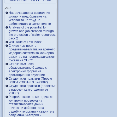
ВЪЗОБНОВЯЕМА ЕНЕРГИЯ
2015
Насърчаване на социалния
диалог и подобряване на
условията на труд на
работниците и служителите
Analysis of the potential for
growth and job creation through
the protection of water resources,
pack 2
WJP Rule of Law Index
С лице към новите
предизвикателства на времето:
модерна система за кариерно
развитие на преподавателския
състав на УНСС
Стъпка към ново
образователно бъдеще с
електронни форми на
дистанционно обучение
Студентски практики (Проект
BG051PO001-3.3.07-0002)
Студентски практики (проектът
е насочен към студенти от
УНСС)
Разработване на методика за
контрол и проверка на
статистическите данни
отчитащи дейността на
съдебните органи и съдиите в
република българия и