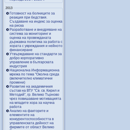
2013
Готовност на болниците за
реакция при бедствия.
Създаване на индекс за оценка
на риска
Разработване и внедряване на
система за мониторинг и
оценка на провежданата
държавна политика за работа с
хората с увреждания и нейното
финансиране
Утвърждаване на стандарти за
добро корпоративно
управление в българската
индустрия
Национална Информационна
мрежа по тема "Околна среда
(включително климатични
промени)
Развитие на академичния
състав на ВТУ ”Св. св. Кирил и
Методий”, гр. Велико Търново
чрез повишаване мотивацията
на младите хора за научна
работа
Анализ на факторите и
елементите на
конкурентоспособността в
управленската дейност на
фирмите от област Велико