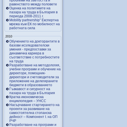
проблеми на заетостта и
равенството между половете
Оценка на политиките на
пазара на труда в България в
периода 2008-2011 г.
Mobility partnership” Експертна
мрежа към ЕК по мобилност на
работната сила
2010
Обучението на докторантите в
базови исзледователски
умения - предпоставки за
динамична кариера в
съответствие с потребностите
на труда
Разработване на методология,
учебни програми и обучение на
директори, помощник-
директори и счетоводители за
приложение на делегираните
бюджети в образованието
Гъвкавост и сигурност на
пазара на труда в България
Кратка икономическа
енциклопедия – УНСС
Насърчаване стартирането на
проекти за развиване на
самостоятелна стопанска
дейност – Компонент I. на ОП
РЧР
Разработване на програми и