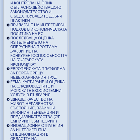
И КОНТРОЛА НА ОПИК
СЪГЛАСНО ДЕЙСТВАЩОТО
ЗАКОНОДАТЕЛСТВО И
СЪЩЕСТВУВАЩИТЕ ДОБРИ
ПРАКТИКИ
ПРИЛАГАНЕ НА ИНТЕГРИРАН
ПОДХОД В ИКОНОМИЧЕСКАТА
ПОЛИТИКА НА ЕС
ПОСЛЕДВАЩА ОЦЕНКА
ИЗПЪЛНЕНИЕТО НА
ОПЕРАТИВНА ПРОГРАМА
„РАЗВИТИЕ НА
КОНКУРЕНТОСПОСОБНОСТТА
НА БЪЛГАРСКАТА
ИКОНОМИКА“
ЕВРОПЕЙСКАТА ПЛАТФОРМА
ЗА БОРБА СРЕЩУ
НЕДЕКЛАРИРАНИЯ ТРУД
FEMA: КАРТИРАНЕ И ОЦЕНКА
НА СЛАДКОВОДНИТЕ И
МОРСКИТЕ ЕКОСИСТЕМНИ
УСЛУГИ В БЪЛГАРИЯ
ЗДРАВЕ, КАЧЕСТВО НА
ЖИВОТ, НЕРАВЕНСТВА.
СЪСТОЯНИЕ, ВЗАИМНИ
ВЛИЯНИЯ, ТЕНДЕНЦИИ И
ПРЕДИЗВИКАТЕЛСТВА (ОТ
ЕМПИРИЯ КЪМ ТЕОРИЯ)
ИНОВАЦИОННА СТРАТЕГИЯ
ЗА ИНТЕЛИГЕНТНА
СПЕЦИАЛИЗАЦИЯ В
ОБЛАСТТА НА