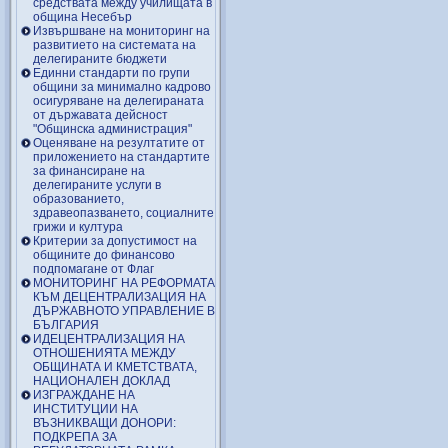
средствата между училищата в
община Несебър
Извършване на мониторинг на
развитието на системата на
делегираните бюджети
Единни стандарти по групи
общини за минимално кадрово
осигуряване на делегираната
от държавата дейсност
"Общинска администрация"
Оценяване на резултатите от
приложението на стандартите
за финансиране на
делегираните услуги в
образованието,
здравеопазването, социалните
грижи и култура
Критерии за допустимост на
общините до финансово
подпомагане от Флаг
МОНИТОРИНГ НА РЕФОРМАТА
КЪМ ДЕЦЕНТРАЛИЗАЦИЯ НА
ДЪРЖАВНОТО УПРАВЛЕНИЕ В
БЪЛГАРИЯ
ИДЕЦЕНТРАЛИЗАЦИЯ НА
ОТНОШЕНИЯТА МЕЖДУ
ОБЩИНАТА И КМЕТСТВАТА,
НАЦИОНАЛЕН ДОКЛАД
ИЗГРАЖДАНЕ НА
ИНСТИТУЦИИ НА
ВЪЗНИКВАЩИ ДОНОРИ:
ПОДКРЕПА ЗА