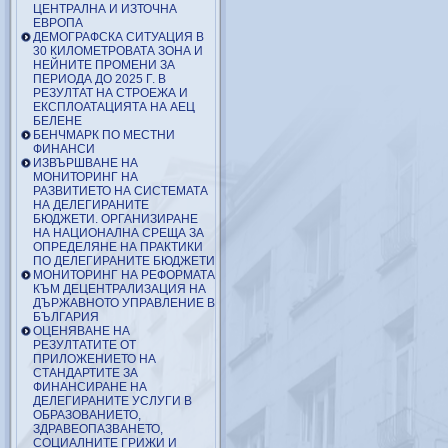
ЦЕНТРАЛНА И ИЗТОЧНА
ЕВРОПА
ДЕМОГРАФСКА СИТУАЦИЯ В
30 КИЛОМЕТРОВАТА ЗОНА И
НЕЙНИТЕ ПРОМЕНИ ЗА
ПЕРИОДА ДО 2025 Г. В
РЕЗУЛТАТ НА СТРОЕЖА И
ЕКСПЛОАТАЦИЯТА НА АЕЦ
БЕЛЕНЕ
БЕНЧМАРК ПО МЕСТНИ
ФИНАНСИ
ИЗВЪРШВАНЕ НА
МОНИТОРИНГ НА
РАЗВИТИЕТО НА СИСТЕМАТА
НА ДЕЛЕГИРАНИТЕ
БЮДЖЕТИ. ОРГАНИЗИРАНЕ
НА НАЦИОНАЛНА СРЕЩА ЗА
ОПРЕДЕЛЯНЕ НА ПРАКТИКИ
ПО ДЕЛЕГИРАНИТЕ БЮДЖЕТИ
МОНИТОРИНГ НА РЕФОРМАТА
КЪМ ДЕЦЕНТРАЛИЗАЦИЯ НА
ДЪРЖАВНОТО УПРАВЛЕНИЕ В
БЪЛГАРИЯ
ОЦЕНЯВАНЕ НА
РЕЗУЛТАТИТЕ ОТ
ПРИЛОЖЕНИЕТО НА
СТАНДАРТИТЕ ЗА
ФИНАНСИРАНЕ НА
ДЕЛЕГИРАНИТЕ УСЛУГИ В
ОБРАЗОВАНИЕТО,
ЗДРАВЕОПАЗВАНЕТО,
СОЦИАЛНИТЕ ГРИЖИ И