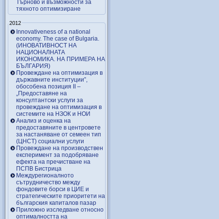
Търново и възможности за
тяхното оптимизиране
2012
Innovativeness of a national
economy. The case of Bulgaria.
(ИНОВАТИВНОСТ НА
НАЦИОНАЛНАТА
ИКОНОМИКА. НА ПРИМЕРА НА
БЪЛГАРИЯ)
Провеждане на оптимизация в
държавните институции”,
обособена позиция ІІ –
„Предоставяне на
консултантски услуги за
провеждане на оптимизация в
системите на НЗОК и НОИ
Анализ и оценка на
предоставяните в центровете
за настаняване от семеен тип
(ЦНСТ) социални услуги
Провеждане на производствен
експеримент за подобряване
ефекта на пречистване на
ПСПВ Бистрица
Междурегионалното
сътрудничество между
фондовите борси в ЦИЕ и
стратегическите приоритети на
българския капиталов пазар
Приложно изследване относно
оптималността на