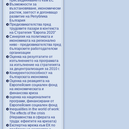
присъединяването към ЕС
Възможности за
възстановяване, икономически
растеж, заетост и догонващо
развитие на Република
България
Предизвикателства пред
трудовите пазари в контекста
на Стратегия “Европа 2020”
Синергия на политиката и
икономиката на регионално
ниво - предизвикателства пред
българските работодателски
организации
Оценка на резултатите от
изпълнението на програмата
за изпълнение на стратегията
за децентрализация за 2010 г.
Конкурентоспособност на
българската икономика
Оценка на реакцията на
Европейския социален фонд
на икономическата и
финансова криза
оценка на националните
програми, финансирани от
Европейския социален фонд
Inequalities in the world of work:
The effects of the crisis
(Неравенства в сферата на
труда: ефектите на кризата)
Експертна мрежа към ЕК по