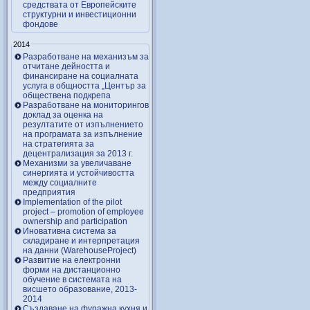
средствата от Европейските
структурни и инвестиционни
фондове
2014
Разработване на механизъм за
отчитане дейността и
финансиране на социалната
услуга в общността „Център за
обществена подкрепа
Разработване на мониторингов
доклад за оценка на
резултатите от изпълнението
на програмата за изпълнение
на стратегията за
децентрализация за 2013 г.
Механизми за увеличаване
синергията и устойчивостта
между социалните
предприятия
Implementation of the pilot
project – promotion of employee
ownership and participation
Иновативна система за
складиране и интерпретация
на данни (WarehouseProject)
Развитие на електронни
форми на дистанционно
обучение в системата на
висшето образование, 2013-
2014
Създаване на фуражна кухня и