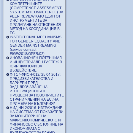
КОМПЕТЕНЦИИТЕ
(COMPETENCE ASSESSMENT
SYSTEM: MYCOMPETENCE) ЗА
PEER REVIEW КАТО ЕДИН ОТ
ИНСТРУМЕНТИТЕ ЗА
ПРИЛАГАНЕ НА ОТВОРЕНИЯ
МЕТОД НА КООРДИНАЦИЯ В
ЕС
INSTITUTIONAL MECHANISMS
FOR GENDER EQUALITY AND
GENDER MAINSTREAMING
(service contract
EIGE/2018/OPER/02)
ИНОВАЦИОНЕН ПОТЕНЦИАЛ
И ИНДУСТРИАЛЕН РАСТЕЖ В
ЮИР: ФАКТОРИ ЗА
ВЪЗДЕЙСТВИЕ
ФП 17-ФИСН-012/ 25.04.2017:
ПРЕДИЗВИКАТЕЛСТВА И
БАРИЕРИ ПРЕД
ЗАДЪЛБОЧАВАНЕ НА
ИНТЕГРАЦИОННИТЕ
ПРОЦЕСИ ЗА НОВОПРИЕТИТЕ
СТРАНИ ЧЛЕНКИ НА ЕС /НА
ПРИМЕРА НА БЪЛГАРИЯ/
НИД НИ-2/2016: ИЗГРАЖДАНЕ
НА СИСТЕМА ОТ ПОКАЗАТЕЛИ
ЗА МОНИТОРИНГ НА
МАКРОИКОНОМИЧЕСКОТО И
ФИНАНСОВО СЪСТОЯНИЕ НА
ИКОНОМИКАТА С
ВЪЗМОЖНОСТ ЗА РАННО