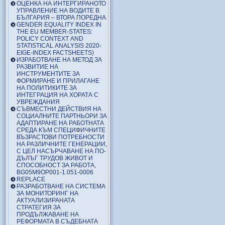
ОЦЕНКА НА ИНТЕРГИРАНОТО
УПРАВЛЕНИЕ НА ВОДИТЕ В
БЪЛГАРИЯ – ВТОРА ПОРЕДНА
GENDER EQUALITY INDEX IN
THE EU MEMBER-STATES:
POLICY CONTEXT AND
STATISTICAL ANALYSIS 2020-
EIGE-INDEX FACTSHEETS)
ИЗРАБОТВАНЕ НА МЕТОД ЗА
РАЗВИТИЕ НА
ИНСТРУМЕНТИТЕ ЗА
ФОРМИРАНЕ И ПРИЛАГАНЕ
НА ПОЛИТИКИТЕ ЗА
ИНТЕГРАЦИЯ НА ХОРАТА С
УВРЕЖДАНИЯ
СЪВМЕСТНИ ДЕЙСТВИЯ НА
СОЦИАЛНИТЕ ПАРТНЬОРИ ЗА
АДАПТИРАНЕ НА РАБОТНАТА
СРЕДА КЪМ СПЕЦИФИЧНИТЕ
ВЪЗРАСТОВИ ПОТРЕБНОСТИ
НА РАЗЛИЧНИТЕ ГЕНЕРАЦИИ,
С ЦЕЛ НАСЪРЧАВАНЕ НА ПО-
ДЪЛЪГ ТРУДОВ ЖИВОТ И
СПОСОБНОСТ ЗА РАБОТА,
BG05M9OP001-1.051-0006
REPLACE
РАЗРАБОТВАНЕ НА СИСТЕМА
ЗА МОНИТОРИНГ НА
АКТУАЛИЗИРАНАТА
СТРАТЕГИЯ ЗА
ПРОДЪЛЖАВАНЕ НА
РЕФОРМАТА В СЪДЕБНАТА