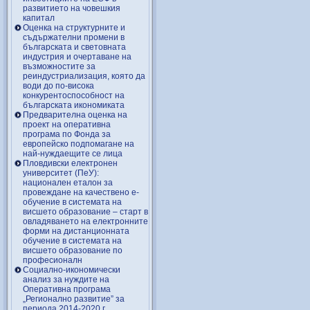
развитието на човешкия
капитал
Оценка на структурните и
съдържателни промени в
българската и световната
индустрия и очертаване на
възможностите за
реиндустриализация, която да
води до по-висока
конкурентоспособност на
българската икономиката
Предварителна оценка на
проект на оперативна
програма по Фонда за
европейско подпомагане на
най-нуждаещите се лица
Пловдивски електронен
университет (ПеУ):
национален еталон за
провеждане на качествено е-
обучение в системата на
висшето образование – старт в
овладяването на електронните
форми на дистанционната
обучение в системата на
висшето образование по
професионалн
Социално-икономически
анализ за нуждите на
Оперативна програма
„Регионално развитие” за
периода 2014-2020 г.