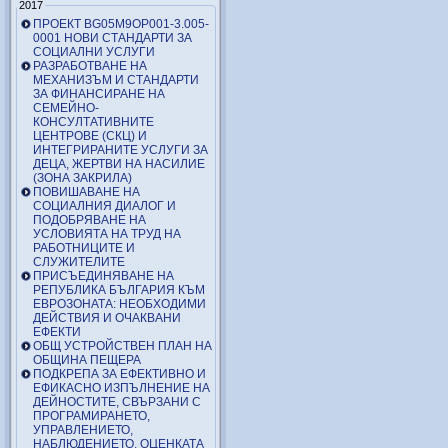
2017
ПРОЕКТ BG05M9OP001-3.005-
0001 НОВИ СТАНДАРТИ ЗА
СОЦИАЛНИ УСЛУГИ
РАЗРАБОТВАНЕ НА
МЕХАНИЗЪМ И СТАНДАРТИ
ЗА ФИНАНСИРАНЕ НА
СЕМЕЙНО-
КОНСУЛТАТИВНИТЕ
ЦЕНТРОВЕ (СКЦ) И
ИНТЕГРИРАНИТЕ УСЛУГИ ЗА
ДЕЦА, ЖЕРТВИ НА НАСИЛИЕ
(ЗОНА ЗАКРИЛА)
ПОВИШАВАНЕ НА
СОЦИАЛНИЯ ДИАЛОГ И
ПОДОБРЯВАНЕ НА
УСЛОВИЯТА НА ТРУД НА
РАБОТНИЦИТЕ И
СЛУЖИТЕЛИТЕ
ПРИСЪЕДИНЯВАНЕ НА
РЕПУБЛИКА БЪЛГАРИЯ КЪМ
ЕВРОЗОНАТА: НЕОБХОДИМИ
ДЕЙСТВИЯ И ОЧАКВАНИ
ЕФЕКТИ
ОБЩ УСТРОЙСТВЕН ПЛАН НА
ОБЩИНА ПЕЩЕРА
ПОДКРЕПА ЗА ЕФЕКТИВНО И
ЕФИКАСНО ИЗПЪЛНЕНИЕ НА
ДЕЙНОСТИТЕ, СВЪРЗАНИ С
ПРОГРАМИРАНЕТО,
УПРАВЛЕНИЕТО,
НАБЛЮДЕНИЕТО, ОЦЕНКАТА