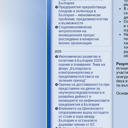
тр
България
ра
Предприятия преработващи
В 
плодове и зеленчуци в
се
България – икономически
де
проблеми, предизвикателства
От
и възможности
в 
Социоикономическа
ог
антропология на
На
иновационния процес
по
(изследване в конкретни
ха
бизнес организации
то
ра
2025
об
Икономическо развитие и
политики в България 2025:
Резул
оценки и очаквания. Тема на
осъщес
фокус „Българската
участи
електроенергетика и
предизвикателствата на
осигур
зеления преход“
бяха в
Оценка на достоверността при
по въ
представяне на данни за
научноизследователската и
Основн
развойна дейност и
иновациите на нефинансовите
предприятия в България
Влиянието на Шенгенското
споразумение върху потоците
от стоки и хора между
България и останалите
държави членки от ЕС