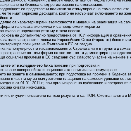
удова дейност. Изведени са негови недостатъци от гледна точка на усп
зширяване на бизнеса след регистриране на смонаемане.
подробност са представени политики за стимулиране на самонаемането.
, че те имат сериозни дефицити, които не насърчват включването на жен
йности.
делно са характеризирани възможности и мащаби на реализация на са
сферата на сивата икономика и са предложени мерки за
раничаване нареализацията му в тази посока.
 основа на допълнително предоставена от НСИ информация и сравнения
казатели за страните-членки на Европейския Съюз (Евростат) беше въз
рактеризира позицията на България в ЕС от гледна
чка на популярността насамонаемането. Страната ни е в групата държав
зпространение на тази форма на заетост, но тя демонстрира принадлеж
щи социални проблеми в ЕС свързани със слабото участие на жените в н
татите от изследването бяха
полезни при подготовка и
твяване наевропейска и националната политика за стимулиране
ето на жените в самонаемането; при подготовка на промени в Кодекса з
яване в частта му за осигурителни плащания на самоосигуряваши се лиц
ъведени от 01.01. 2011 г.; при организиране на публикации и предавания
просина сивата икономика.
и институции-ползватели на тези резултати са: НОИ, Сметна палата и