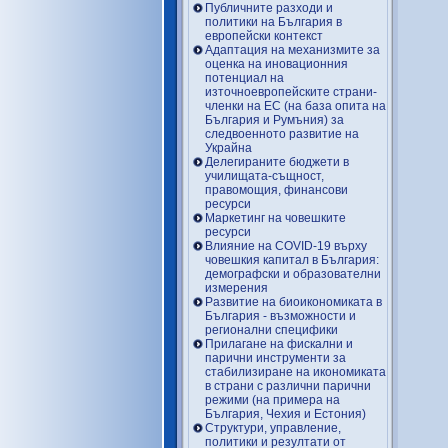
Публичните разходи и
политики на България в
европейски контекст
Адаптация на механизмите за
оценка на иновационния
потенциал на
източноевропейските страни-
членки на ЕС (на база опита на
България и Румъния) за
следвоенното развитие на
Украйна
Делегираните бюджети в
училищата-същност,
правомощия, финансови
ресурси
Маркетинг на човешките
ресурси
Влияние на COVID-19 върху
човешкия капитал в България:
демографски и образователни
измерения
Развитие на биоикономиката в
България - възможности и
регионални специфики
Прилагане на фискални и
парични инструменти за
стабилизиране на икономиката
в страни с различни парични
режими (на примера на
България, Чехия и Естония)
Структури, управление,
политики и резултати от