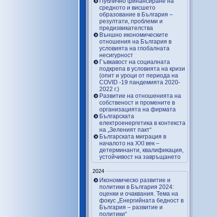
Публично финансиране на
средното и висшето
образование в България –
резултати, проблеми и
предизвикателства
Външно икономическите
отношения на България в
условията на глобалната
несигурност
Гъвкавост на социалната
подкрепа в условията на кризи
(опит и уроци от периода на
COVID -19 пандемията 2020-
2022 г.)
Развитие на отношенията на
собственост и промените в
организацията на фирмата
Българската
електроенергетика в контекста
на „Зеленият пакт“
Българската миграция в
началото на ХХІ век –
детерминанти, квалификация,
устойчивост на завръщането
2024
Икономическо развитие и
политики в България 2024:
оценки и очаквания. Тема на
фокус „Енергийната бедност в
България – развитие и
политики“