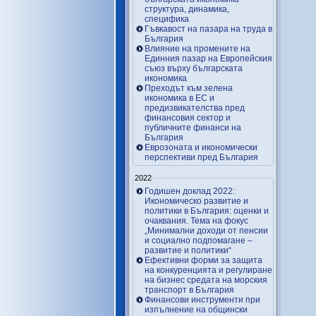
структура, динамика,
специфика
Гъвкавост на пазара на труда в
България
Влияние на промените на
Единния пазар на Европейския
съюз върху българската
икономика
Преходът към зелена
икономика в ЕС и
предизвикателства пред
финансовия сектор и
публичните финанси на
България
Еврозоната и икономически
перспективи пред България
2022
Годишен доклад 2022:
Икономическо развитие и
политики в България: оценки и
очаквания. Тема на фокус
„Минимални доходи от пенсии
и социално подпомагане –
развитие и политики“
Ефективни форми за защита
на конкуренцията и регулиране
на бизнес средата на морския
транспорт в България
Финансови инструменти при
изпълнение на общински