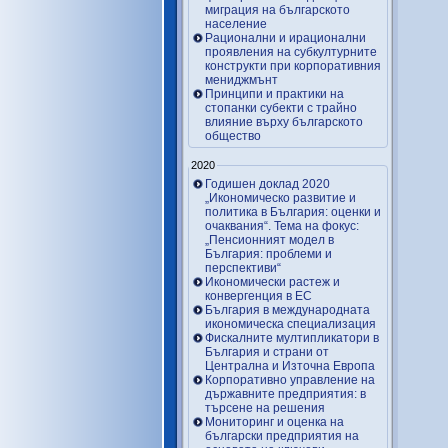
миграция на българското
население
Рационални и ирационални
проявления на субкултурните
конструкти при корпоративния
мениджмънт
Принципи и практики на
стопанки субекти с трайно
влияние върху българското
общество
2020
Годишен доклад 2020
„Икономическо развитие и
политика в България: оценки и
очаквания“. Тема на фокус:
„Пенсионният модел в
България: проблеми и
перспективи“
Икономически растеж и
конвергенция в ЕС
България в международната
икономическа специализация
Фискалните мултипликатори в
България и страни от
Централна и Източна Европа
Корпоративно управление на
държавните предприятия: в
търсене на решения
Мониторинг и оценка на
български предприятия на