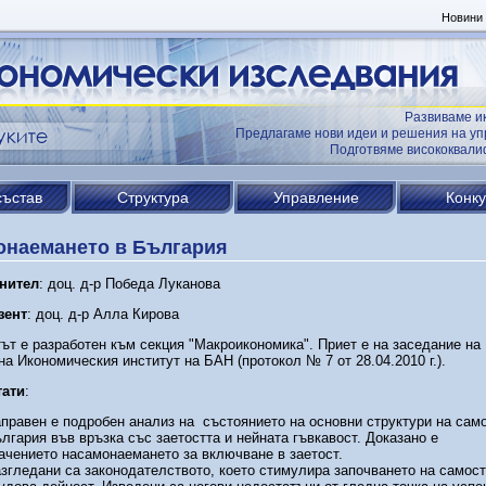
Новини
Развиваме и
Предлагаме нови идеи и решения на уп
Подготвяме висококвал
състав
Структура
Управление
Конк
онаемането в България
нител
: доц. д-р Победа Луканова
зент
: доц. д-р Алла Кирова
ът е разработен към секция "Макроикономика". Приет е на заседание на
на Икономическия институт на БАН (протокол № 7 от 28.04.2010 г.).
тати
:
правен е подробен анализ на състоянието на основни структури на сам
лгария във връзка със заетостта и нейната гъвкавост. Доказано е
ачението насамонаемането за включване в заетост.
згледани са законодателството, което стимулира започването на самос