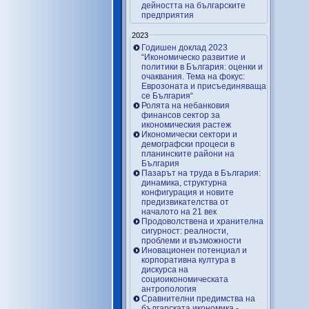
дейността на българските
предприятия
2023
Годишен доклад 2023
“Икономическо развитие и
политики в България: оценки и
очаквания. Тема на фокус:
Еврозоната и присъединяваща
се България“
Ролята на небанковия
финансов сектор за
икономическия растеж
Икономически сектори и
демографски процеси в
планинските райони на
България
Пазарът на труда в България:
динамика, структурна
конфигурация и новите
предизвикателства от
началото на 21 век
Продоволствена и хранителна
сигурност: реалности,
проблеми и възможности
Иновационен потенциал и
корпоративна култура в
дискурса на
социоикономическата
антропология
Сравнителни предимства на
българската икономика -