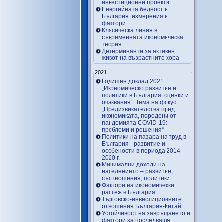
инвестиционни проекти
Енергийната бедност в
България: измерения и
фактори
Класическа линия в
съвременната икономическа
теория
Детерминанти за активен
живот на възрастните хора
2021
Годишен доклад 2021
„Икономическо развитие и
политики в България: оценки и
очаквания“. Тема на фокус:
„Предизвикателства пред
икономиката, породени от
пандемията COVID-19:
проблеми и решения“
Политики на пазара на труд в
България - развитие и
особености в периода 2014-
2020 г.
Минимални доходи на
населението – развитие,
съотношения, политики
Фактори на икономически
растеж в България
Търговско-инвестиционните
отношения България-Китай
Устойчивост на завръщането и
фактори за последваща