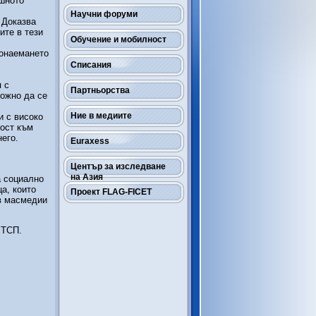
ешното
Научни форуми
 Доказва
ите в тези
Обучение и мобилност
монаемането
Списания
 с
Партньорства
можно да се
Ние в медиите
и с високо
ност към
его.
Euraxess
Център за изследване
на Азия
а социално
а, които
Проект FLAG-FICET
 в масмедии
 МТСП.