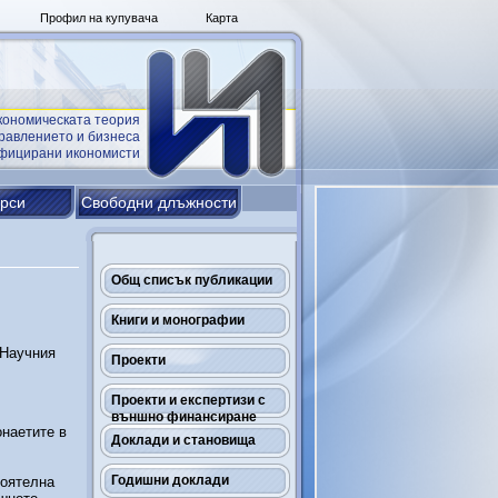
Профил на купувача
Карта
кономическата теория
равлението и бизнеса
ифицирани икономисти
урси
Свободни длъжности
Общ списък публикации
Книги и монографии
 Научния
Проекти
Проекти и експертизи с
външно финансиране
онаетите в
Доклади и становища
Годишни доклади
тоятелна