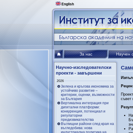
English
За нас
Научен 
Научно-изследователски
Сам
проекти - завършени
Изпъл
2026
Рецен
Зелена и кръгова икономика за
устойчиво развитие –
Проект
критерии, оценки, възможности
съвет 
за България
Вертикална интеграция при
Резул
дигитални платформи:
конкуренция, потенциал и
На
регулаторни
предизвикателства
Бъ
Въглищни райони след края на
зн
въгледобива: нова
Ра
индустриална политика на