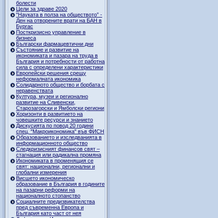
болести
Цели за здраве 2020
"Науката в полза на обществото” -
Ден на отворените врати на БАН в
Бургас
Посткризисно управление в
бизнеса
Български фармацевтични дни
Състояние и развитие на
икономиката и пазара на труда в
България и потребности от работна
сила с определени характеристики
Европейски решения срещу
неформалната икономика
Солидарното общество и борбата с
неравенствата
Култура, музеи и регионално
развитие на Сливенски,
Старозагорски и Ямболски региони
Хоризонти в развитието на
човешките ресурси и знанието
Дискусията по повод 20 години
спец. "Макроикономика" във ФИСН
Образованието и изследванията в
информационното общество
Следкризисният финансов свят –
стагнация или радикална промяна
Икономиката в променящия се
свят: национални, регионални и
глобални измерения
Висшето икономическо
образование в България в годините
на пазарни реформи на
националното стопанство
Социалните предизвикателства
пред съвременна Европа и
България като част от нея