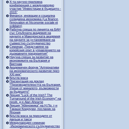
Х-та научно-приложна
конференция с международно
участие “Инвестиции в бъдещето -
2015”
Финанси, иновации и социална
солидарна икономика (La finance,
l’innovation et l’économie sociale et
solidaire)
Работна среща по линията на БАН
със Сръбската академия на
науките и Македонската академия
на науките за установяване на
съвместно сътрудничество
Семинар „Представяне на
корейския опит в управлението на
държавните предприятия”
Научна среща за развитие на
икономиките на България и
Виетнам
Академичен форум "Алтернативи
на икономическото развитие през
XXI век"
Кръгла маса
Презентация на доклад
"Производителността на България.
Уроци от миналото, възможности
за бъдещето"
Лекция "Luck of the Irish? The
Turnaround of the Irish Economy" на
проф. д-р Alan Ahearne
Лекция "Абеномика" на Н.Пр. г-н
Такаши Коидзуми, посланик на
Япония
Кръгла маса за приходите от
данъци и такси
Международен семинар
„Икономическото сътрудничество