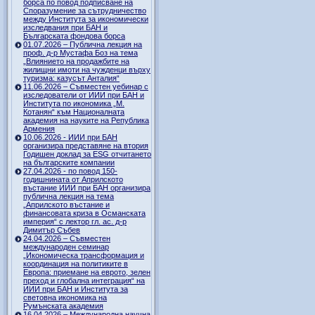
борса по повод подписване на
Споразумение за сътрудничество
между Института за икономически
изследвания при БАН и
Българската фондова борса
01.07.2026 – Публична лекция на
проф. д-р Мустафа Боз на тема
„Влиянието на продажбите на
жилищни имоти на чужденци върху
туризма: казусът Анталия“
11.06.2026 – Съвместен уебинар с
изследователи от ИИИ при БАН и
Института по икономика „М.
Котанян“ към Националната
академия на науките на Република
Армения
10.06.2026 - ИИИ при БАН
организира представяне на втория
Годишен доклад за ESG отчитането
на българските компании
27.04.2026 - по повод 150-
годишнината от Априлското
въстание ИИИ при БАН организира
публична лекция на тема
„Априлското въстание и
финансовата криза в Османската
империя“ с лектор гл. ас. д-р
Димитър Събев
24.04.2026 – Съвместен
международен семинар
„Икономическа трансформация и
координация на политиките в
Европа: приемане на еврото, зелен
преход и глобална интеграция“ на
ИИИ при БАН и Института за
световна икономика на
Румънската академия
16.04.2026 – Международна научна