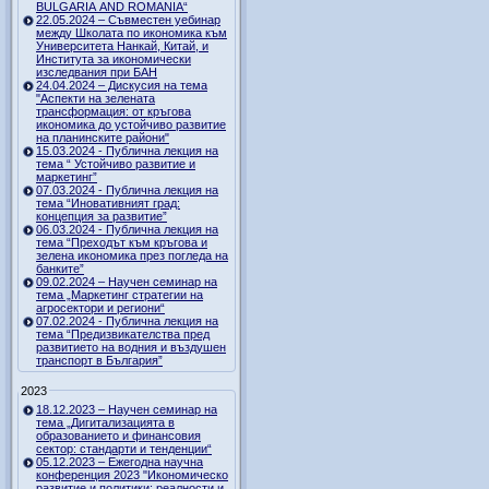
BULGARIA AND ROMANIA“
22.05.2024 – Съвместен уебинар
между Школата по икономика към
Университета Нанкай, Китай, и
Института за икономически
изследвания при БАН
24.04.2024 – Дискусия на тема
"Аспекти на зелената
трансформация: от кръгова
икономика до устойчиво развитие
на планинските райони"
15.03.2024 - Публична лекция на
тема “ Устойчиво развитие и
маркетинг”
07.03.2024 - Публична лекция на
тема “Иновативният град:
концепция за развитие”
06.03.2024 - Публична лекция на
тема “Преходът към кръгова и
зелена икономика през погледа на
банките”
09.02.2024 – Научен семинар на
тема „Маркетинг стратегии на
агросектори и региони“
07.02.2024 - Публична лекция на
тема “Предизвикателства пред
развитието на водния и въздушен
транспорт в България”
2023
18.12.2023 – Научен семинар на
тема „Дигитализацията в
образованието и финансовия
сектор: стандарти и тенденции“
05.12.2023 – Ежегодна научна
конференция 2023 "Икономическо
развитие и политики: реалности и