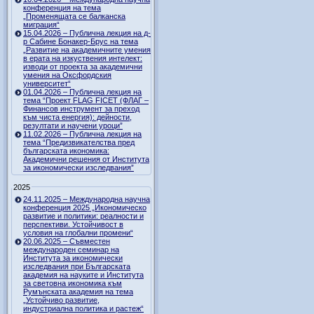
конференция на тема
„Променящата се балканска
миграция“
15.04.2026 – Публична лекция на д-
р Сабине Бонакер-Брус на тема
„Развитие на академичните умения
в ерата на изкуствения интелект:
изводи от проекта за академични
умения на Оксфордския
университет“
01.04.2026 – Публична лекция на
тема “Проект FLAG FICET (ФЛАГ –
Финансов инструмент за преход
към чиста енергия): дейности,
резултати и научени уроци”
11.02.2026 – Публична лекция на
тема “Предизвикателства пред
българската икономика:
Академични решения от Института
за икономически изследвания”
2025
24.11.2025 – Международна научна
конференция 2025 „Икономическо
развитие и политики: реалности и
перспективи. Устойчивост в
условия на глобални промени“
20.06.2025 – Съвместен
международен семинар на
Института за икономически
изследвания при Българската
академия на науките и Института
за световна икономика към
Румънската академия на тема
„Устойчиво развитие,
индустриална политика и растеж“