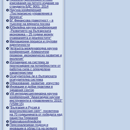
изисквания на петото издание на
стандарта БДС 9001: 2014
Научна конференция
„Посткризисно управление в
бизнеса“
БГ Финансова грамотност – в
търсене на вярната посока
Юбилейна научна конференция
„Развитието на българската
икономика – 25 години между
очакванията и реалностите"
Миграционни процеси и групови
идентичности
Четвърта международна научна
конференция „Климатични
промени, икономическо развитие и
екология”
Изграждане на система за
прогнозиране на потребностите от
работна сила с определени
характеристики
Осигурителна ли е българската
осигурителна система
Образование, развитие, изкуство
Иновации и добри практики в
здравния сектор
VIII интердисциплинарна научна
конференция "Авангардни научни
инструменти в управлението ‘2015”
(VSIM:15)
"България и Русия в
многополюсния свят”, посветена
на 70 годишнината от победата над
нацистка Германия
Rationaluseofmedicine
Персонализиран подход и
иновации в областта на редките