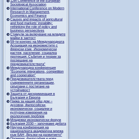
12th Conference of the European
Sociological Association
International Conference on Modern
Research in Management,
Economics and Finance
Causes and impacts of agricultural
and food markets’ instability:
rethinking the role of policy and
business perspectives
Стимули за включване на младите
майки в заетост
59-ти конгрес на Международната
Асоциация на икономистите с
френски език „Икономически
растеж, население, социална
протекция: Събития и теории за
посрещане на
предизвикателствата”
Международна конференция
“Economic integrations, competition
and cooperation”
Предизвикателствата пред
съвременните организации,
свързани с постигане на
устойчивост
Защита от дискриминация в
България и Европа
Грижа за нашия общ дом –
духовни, философски,
икономически, социални и
културни измерения на
екологичния проблем
Младежки икономически форум
България 2030 – започваме дебата
Научна конференция на
националната академична мрежа
към БАН „Връзки на развитието"
Промени, философия и нови