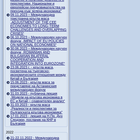
перспективи. Национални и
европейски предизвикателства на
прехода към зелена икономика"
09.11.2023 – Международна
тристранна кръгла маса
„ADJUSTMENT OF THE CEE
ECONOMIES TO LONG-TERM
CHALLENGES AND OVERLAPPING
CRISES“
06.10.2023 – Международен научен
форум „IMPACT OF EU POLICIES
ON NATIONAL ECONOMIES“
30.06.2023 – Международен научен
форум „ROMANIAN AND
BULGARIAN BILATERAL
COOPERATION AND
INTEGRATION INTO EUROZONE“
23.06.2023 г. - кръгла маса,
посветена на търговско-
икономическите отношения между
Китай и България
15.06.2023 - кръгла маса за
представяне на Астанинския
международен форум
31.03.2023 - публична лекция
„Модели на кръгова икономика в
ЕС и Китай – сравнителен анализ“
31.03.2023 - кръгла маса
„Реалности и перспективи за
българската кръгова икономика”
17.01.2023 - лекция на Н.Пр. Дун
Сяодзюн, посланик на КНР в
България
2022
21-22.11.2022 - Международна