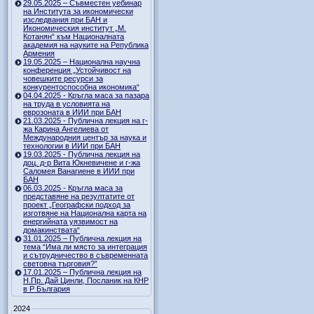
29.05.2025 – Съвместен уебинар
на Института за икономически
изследвания при БАН и
Икономическия институт „М.
Котанян“ към Националната
академия на науките на Република
Армения
19.05.2025 – Национална научна
конференция „Устойчивост на
човешките ресурси за
конкурентоспособна икономика“
04.04.2025 - Кръгла маса за пазара
на труда в условията на
еврозоната в ИИИ при БАН
21.03.2025 - Публична лекция на г-
жа Карина Ангелиева от
Международния център за наука и
технологии в ИИИ при БАН
19.03.2025 - Публична лекция на
доц. д-р Вита Юкневичене и г-жа
Саломея Ванагиене в ИИИ при
БАН
06.03.2025 - Кръгла маса за
представяне на резултатите от
проект „Географски подход за
изготвяне на Национална карта на
енергийната уязвимост на
домакинствата“
31.01.2025 – Публична лекция на
тема “Има ли място за интеграция
и сътрудничество в съвременната
световна търговия?”
17.01.2025 – Публична лекция на
Н.Пр. Дай Цинли, Посланик на КНР
в Р България
2024