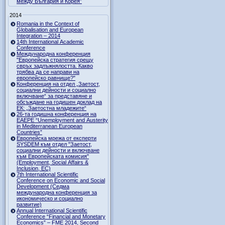
между България и Корея”
2014
Romania in the Context of
Globalisation and European
Integration – 2014
14th International Academic
Conference
Международна конференция
"Европейска стратегия срещу
свръх задлъжнялостта. Какво
трябва да се направи на
европейско равнище?"
Конференция на отдел „Заетост,
социални дейности и социално
включване“ за представяне и
обсъждане на годишен доклад на
ЕК: „Заетостна младежите“
26-та годишна конференция на
EAEPE “Unemployment and Austerity
in Mediterranean European
Countries”
Eвропейска мрежа от експерти
SYSDEM към отдел "Заетост,
социални дейности и включване
към Европейската комисия"
(Employment, Social Affairs &
Inclusion, ЕС)
7th International Scientific
Conference on Economic and Social
Development (Седма
международна конференция за
икономическо и социално
развитие)
Annual International Scientific
Conference “Financial and Monetary
Economics” – FME 2014, Second