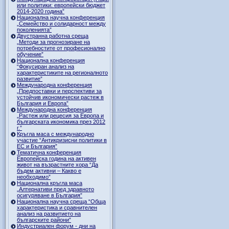
или политики: европейски бюджет
2014-2020 година”
Национална научна конференция
„Семейство и солидарност между
поколенията”
Двустранна работна среща
„Методи за прогнозиране на
потребностите от професионално
обучение”
Национална конференция
“Фокусиран анализ на
характеристиките на регионалното
развитие”
Международна конференция
„Предпоставки и перспективи за
устойчив икономически растеж в
България и Европа”
Международна конференция
„Растеж или рецесия за Европа и
българската икономика през 2012
г.”
Кръгла маса с международно
участие “Антикризисни политики в
ЕС и България”
Тематична конференция
Европейска година на активен
живот на възрастните хора “Да
бъдем активни – Какво е
необходимо”
Национална кръгла маса
„Алтернативи пред здравното
осигуряване в България”
Национална научна среща “Обща
характеристика и сравнителен
анализ на развитието на
българските райони”
Индустриален форум - дни на