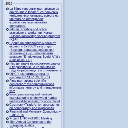
2015
La 3éme rencontre internationale de
dakhla sur le thème “Les nouveaux
territoires économiques; acteurs et
facteurs de l’émergence;
expériences internationales
comparées”
Interim reporting and policy
practitioners’ workshop, Korea-
Bulgaria knowledge sharing program
(KSP)
Среща на европейска мрежа от
експерти SYSDEM към отдел
„Заетост, социални дейности и
включване към Европейската
комисия (Employment, Social Affairs
& Inclusion, ЕС)
Насърчаване на социалния диалог
и подобряване на условията на
труд на работниците и служителите
ОИСР, експертна мрежа по
миграцията SOPEMI, OECD
First international scientific
conference: telecommunications,
informatics, energy and management
tiem
Wood processing and furniture
manufacturing on the world market
and wood-based energy goes global
Семинар «Trade Union approaches
on demography and migrations»
Financial and Monetary Economics –
FME 2015
Project LINK Fall 2015 Meeting
45th Annual Conference of the
European Studies