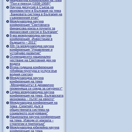
"Пол и преход (1938-1958)"
Научна дискусия в Съюза на
икономистите в България на тема
„Банковата система в България на
съвременния етап”
Международна научна
конференция “Световната
финансова криза и поуките за
финансовия сектор в България”
8-ма международна научна
конференция „Инвестиции в
бъдещето – 2011”
ХІІІ–та международна научна
конференция “Управление и
устойчиво развитие”
Осемнадесето национално
честване на Световния ден на
водата
Втора годишна конференция
«Инфраструктура и услуги във
водния сектор»
Международна научна
конференция на тема
„Мениджмънтът в динамично
променяща се среда за сигурност”
Седма международна научна
конференция на тема „Българската
икономика – пътят на еврото”
Международна конференция на
тема „Скритият дълг в
обществената система на
социалното осигуряване”
Национална научна конференция
на тема „Изводи от кризата –
стратегии и препоръки”
Международна юбилейна научна
конференция на тема