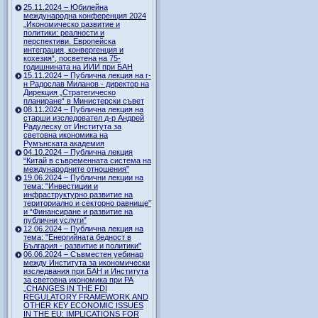
25.11.2024 – Юбилейна
международна конференция 2024
„Икономическо развитие и
политики: реалности и
перспективи. Европейска
интеграция, конвергенция и
кохезия“, посветена на 75-
годишнината на ИИИ при БАН
15.11.2024 – Публична лекция на г-
н Радослав Миланов - директор на
Дирекция „Стратегическо
планиране“ в Министерски съвет
08.11.2024 – Публична лекция на
старши изследовател д-р Андрей
Радулеску от Института за
световна икономика на
Румънската академия
04.10.2024 – Публична лекция
“Китай в съвременната система на
международните отношения”
19.06.2024 – Публични лекции на
тема: “Инвестиции и
инфраструктурно развитие на
териториално и секторно равнище”
и “Финансиране и развитие на
публични услуги”
12.06.2024 – Публична лекция на
тема: "Енергийната бедност в
България - развитие и политики"
06.06.2024 – Съвместен уебинар
между Института за икономически
изследвания при БАН и Института
за световна икономика при РА
„CHANGES IN THE FDI
REGULATORY FRAMEWORK AND
OTHER KEY ECONOMIC ISSUES
IN THE EU: IMPLICATIONS FOR