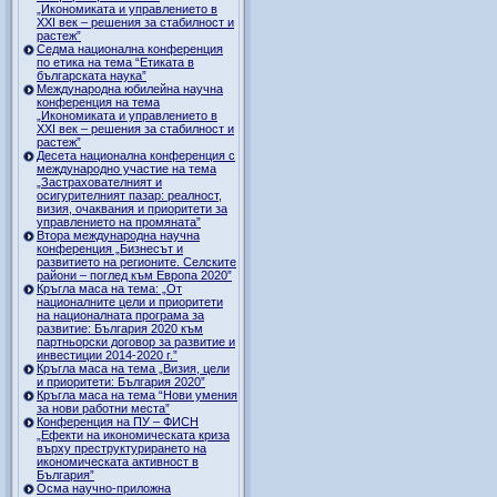
„Икономиката и управлението в
ХХI век – решения за стабилност и
растеж”
Седма национална конференция
по етика на тема “Етиката в
българската наука”
Международна юбилейна научна
конференция на тема
„Икономиката и управлението в
ХХI век – решения за стабилност и
растеж”
Десета национална конференция с
международно участие на тема
„Застрахователният и
осигурителният пазар: реалност,
визия, очаквания и приоритети за
управлението на промяната”
Втора международна научна
конференция „Бизнесът и
развитието на регионите. Селските
райони – поглед към Европа 2020”
Кръгла маса на тема: „От
националните цели и приоритети
на националната програма за
развитие: България 2020 към
партньорски договор за развитие и
инвестиции 2014-2020 г.”
Кръгла маса на тема „Визия, цели
и приоритети: България 2020”
Кръгла маса на тема “Нови умения
за нови работни места”
Конференция на ПУ – ФИСН
„Ефекти на икономическата криза
върху преструктурирането на
икономическата активност в
България”
Осма научно-приложна