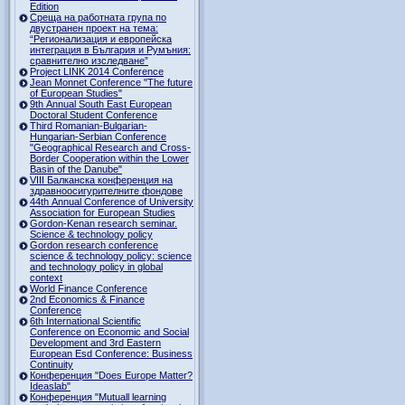
Edition
Среща на работната група по
двустранен проект на тема:
“Регионализация и европейска
интеграция в България и Румъния:
сравнително изследване”
Project LINK 2014 Conference
Jean Monnet Conference "The future
of European Studies"
9th Annual South East European
Doctoral Student Conference
Third Romanian-Bulgarian-
Hungarian-Serbian Conference
"Geographical Research and Cross-
Border Cooperation within the Lower
Basin of the Danube"
VIII Балканска конференция на
здравноосигурителните фондове
44th Annual Conference of University
Association for European Studies
Gordon-Kenan research seminar.
Science & technology policy
Gordon research сonference
science & technology policy: science
and technology policy in global
context
World Finance Conference
2nd Economics & Finance
Conference
6th International Scientific
Conference оn Economic and Social
Development and 3rd Eastern
European Esd Conference: Business
Continuity
Конференция "Does Europe Matter?
Ideaslab"
Конференция "Mutuall learning