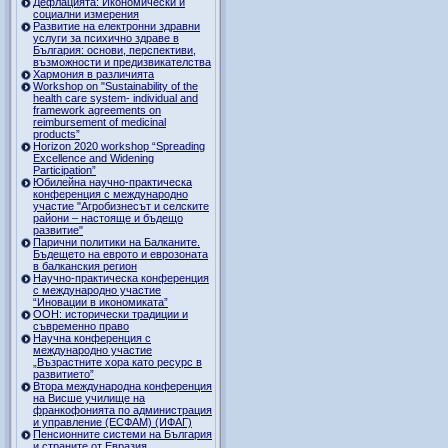
Дефлацията: Икономически и
социални измерения
Развитие на електронни здравни
услуги за психично здраве в
България: основи, перспективи,
възможности и предизвикателства
Хармония в различията
Workshop on "Sustainability of the
health care system- individual and
framework agreements on
reimbursement of medicinal
products”
Horizon 2020 workshop “Spreading
Excellence and Widening
Participation”
Юбилейна научно-практическа
конференция с международно
участие "Агробизнесът и селските
райони – настояще и бъдещо
развитие"
Парични политики на Балканите.
Бъдещето на еврото и еврозоната
в балканския регион
Научно-практическа конференция
с международно участие
“Иновации в икономиката”
ООН: исторически традиции и
съвременно право
Научна конференция с
международно участие
„Възрастните хора като ресурс в
развитието”
Втора международна конференция
на Висше училище на
франкофонията по администрация
и управление (ЕСФАМ) (ИФАГ)
Пенсионните системи на България
и страните от Евразия