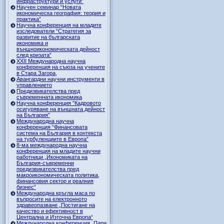
инфраструктури и услуги”
Научен семинар “Новата
икономическа география: теория и
практика”
Научна конференция на младите
изследователи “Стратегия за
развитие на българската
икономика и
външноикономическата дейност
след кризата”
ХХII Международна научна
конференция на съюза на учените
в Стара Загора,
Авангардни научни инструменти в
управлението
Предизвикателства пред
съвременната икономика
Научна конференция ”Кадровото
осигуряване на външната дейност
на България”
Международна научна
конференция “Финансовата
система на България в контекста
на турбуленциите в Европа”
8-ма международна научна
конференция на младите научни
работници „Икономиката на
България-съвременни
предизвикателства пред
макроикономическата политика,
финансовия сектор и реалния
бизнес”
Международна кръгла маса по
въпросите на електронното
здравеопазване „Постигане на
качество и ефективност в
Централна и Източна Европа“
Международна конференция „Пари