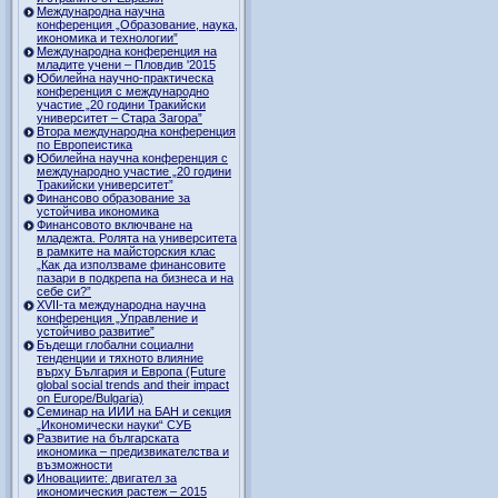
Международна научна
конференция „Образование, наука,
икономика и технологии”
Международна конференция на
младите учени – Пловдив '2015
Юбилейна научно-практическа
конференция с международно
участие „20 години Тракийски
университет – Стара Загора”
Втора международна конференция
по Европеистика
Юбилейна научна конференция с
международно участие „20 години
Тракийски университет”
Финансово образование за
устойчива икономика
Финансовото включване на
младежта. Ролята на университета
в рамките на майсторския клас
„Как да използваме финансовите
пазари в подкрепа на бизнеса и на
себе си?”
XVII-та международна научна
конференция „Управление и
устойчиво развитие”
Бъдещи глобални социални
тенденции и тяхното влияние
върху България и Европа (Future
global social trends and their impact
on Europe/Bulgaria)
Семинар на ИИИ на БАН и секция
„Икономически науки“ СУБ
Развитие на българската
икономика – предизвикателства и
възможности
Иновациите: двигател за
икономическия растеж – 2015