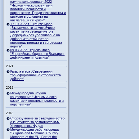
научна конференция 2022
"Икономическо развитие и
политики: реалности и
перспективи. Предизвикателства и
рискове в условията на
наслагващи се кризи"
17.10.2022 г. - кръгла маса
„Възможности за устойчиво
развитие на земеделието в
Добруджа чрез увеличаване на
добавената стойност по
производствената и търговската
верига“
09.03.2022 - кръгла маса
"Енергийната бедност в България:
дефиниране и политики"
2021
Кръгла маса „Съвременни
трансформации на стопанската
дейност”
2019
Международна научна
конференция “Икономическо
развитие и политики: реалности и
перспективи”
2018
Споразумение за сътрудничество
с Института за развитието към
Университета Фудан
Международна работна среща
"Bulgaria and Romania: Country
Members of the EU, Part of the