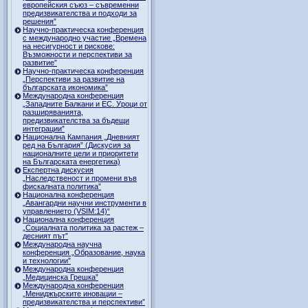
европейския съюз – съвременни
предизвикателства и подходи за
решения”
Научно-практическа конференция
с международно участие „Времена
на несигурност и рискове:
Възможности и перспективи за
развитие”
Научно-практическа конференция
„Перспективи за развитие на
българската икономика”
Международна конференция
„Западните Балкани и ЕС. Уроци от
разширяванията,
предизвикателства за бъдещи
интеграции”
Национална Кампания „Дневният
ред на България” (Дискусия за
националните цели и приоритети
на Българската енергетика)
Експертна дискусия
„Наследственост и промени във
фискалната политика”
Национална конференция
„Авангардни научни инструменти в
управлението (VSIM:14)“
Национална конференция
„Социалната политика за растеж –
десният път”
Международна научна
конференция „Образование, наука
и технологии”
Международна конференция
„Медицинска Грешка”
Международна конференция
„Мениджърските иновации –
предизвикателства и перспективи”