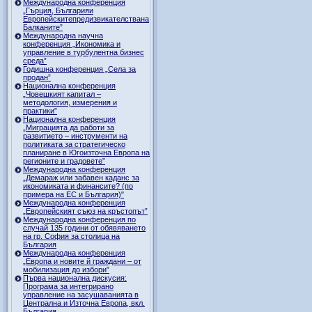
Международна конференция
„Гърция, Българияи
Европейскитепредизвикателствана
Балканите”
Международна научна
конференция „Икономика и
управление в турбулентна бизнес
среда”
Годишна конференция „Селa за
продан”
Национална конференция
„Човешкият капитал –
методология, измерения и
практики”
Национална конференция
„Миграцията да работи за
развитието – инструменти на
политиката за стратегическо
планиране в Югоизточна Европа на
регионите и градовете”
Международна конференция
„Демараж или забавен каданс за
икономиката и финансите? (по
примера на ЕС и България)"
Международна конференция
„Европейският съюз на кръстопът”
Международна конференция по
случай 135 години от обявяването
на гр. София за столица на
България
Международна конференция
„Европа и новите й граждани – от
мобилизация до избори”
Първа национална дискусия:
Програма за интегрирано
управление на засушаванията в
Централна и Източна Европа, вкл.
България