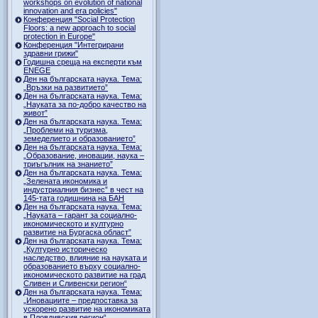
workshops on evolution of national
innovation and era policies"
Конференция "Social Protection
Floors: a new approach to social
protection in Europe"
Конференция "Интегрирани
здравни грижи"
Годишна среща на експерти към
ENEGE
Ден на българската наука. Тема:
„Връзки на развитието”
Ден на българската наука. Тема:
„Науката за по-добро качество на
живот”
Ден на българската наука. Тема:
„Проблеми на туризма,
земеделието и образованието”
Ден на българската наука. Тема:
„Образование, иновации, наука –
триъгълник на знанието”
Ден на българската наука. Тема:
„Зелената икономика и
индустриалния бизнес” в чест на
145-тата годишнина на БАН
Ден на българската наука. Тема:
„Науката – гарант за социално-
икономическото и културно
развитие на Бургаска област”
Ден на българската наука. Тема:
„Културно историческо
наследство, влияние на науката и
образованието върху социално-
икономическото развитие на град
Сливен и Сливенски регион“
Ден на българската наука. Тема:
„Иновациите – предпоставка за
ускорено развитие на икономиката
в Пловдивския регион“