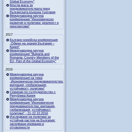
Global Economy"
Кръгла маса за
предизвикателствата пред
българската външна търговия
Международна научна
конференция “Икономическо
развитие и политики: реалност и
перспективи”
2017
Българо-корейска конференция
„Обмен на знания България –
Корея”
Международна научна
конференция "Bulgaria and
Romania: Country Members of the
EU, Part of the Global Economy"
2016
Международна научна
конференция на тема
„Икономически предизвикателства:
миграция, глобализация,
устойчивост, политики“
Семинар по сътрудничество с
Република Корея
Международна научна
конференция "Икономически
предизвикателства: миграция,
глобализация, устойчивост,
политики" - 21-22.10.2016
Изследване на политики за
устойчив растеж на България:
засилващи иновации и
отговорности