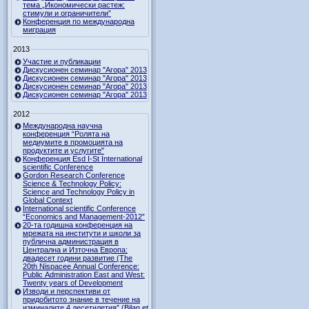
тема „Икономически растеж:
стимули и ограничители”
Конференция по международна
миграция
2013
Участие и публикации
Дискусионен семинар "Агора" 2013
Дискусионен семинар "Агора" 2013
Дискусионен семинар "Агора" 2013
Дискусионен семинар "Агора" 2013
2012
Международна научна
конференция “Ролята на
медиумите в промоцията на
продуктите и услугите"
Конференция Esd I-St International
scientific Conference
Gordon Research Сonference
Science & Technology Policy:
Science and Technology Policy in
Global Context
International scientific Conference
“Economics and Management-2012”
20-та годишна конференция на
мрежата на институти и школи за
публична администрация в
Централна и Източна Европа:
двадесет години развитие (The
20th Nispacee Annual Conference:
Public Administration East and West:
Twenty years of Development
Изводи и перспективи от
придобитото знание в течение на
изминалите 4 десетилетия” (Bilan et