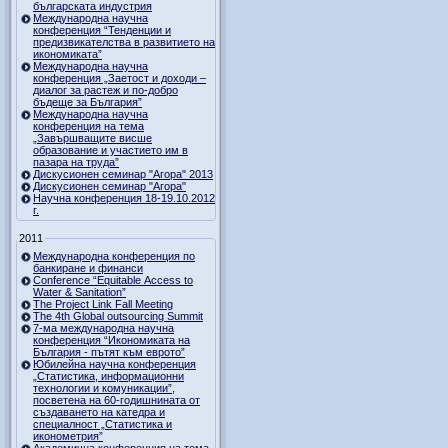
българската индустрия
Международна научна
конференция “Тенденции и
предизвикателства в развитието на
икономиката”
Международна научна
конференция „Заетост и доходи –
диалог за растеж и по-добро
бъдеще за България”
Международна научна
конференция на тема
„Завършващите висше
образование и участието им в
пазара на труда”
Дискусионен семинар "Агора" 2013
Дискусионен семинар "Агора"
Научна конференция 18-19.10.2012
г.
2011
Международна конференция по
банкиране и финанси
Conference “Equitable Access to
Water & Sanitation”
The Project Link Fall Meeting
The 4th Global outsourcing Summit
7-ма международна научна
конференция “Икономиката на
България - пътят към еврото”
Юбилейна научна конференция
„Статистика, информационни
технологии и комуникации”,
посветена на 60-годишнината от
създаването на катедра и
специалност „Статистика и
иконометрия”
Академична конференция на тема