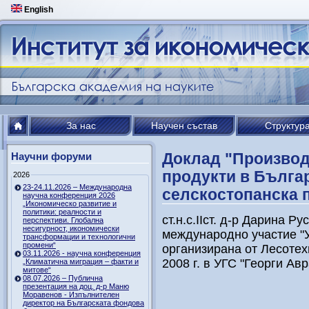
English
За нас
Научен състав
Структур
Доклад "Производ
Научни форуми
продукти в Бълга
2026
23-24.11.2026 – Международна
селскостопанска 
научна конференция 2026
„Икономическо развитие и
политики: реалности и
ст.н.с.ІІст. д-р Дарина 
перспективи. Глобална
несигурност, икономически
международно участие "У
трансформации и технологични
промени“
организирана от Лесотех
03.11.2026 - научна конференция
2008 г. в УГС "Георги Ав
„Климатична миграция – факти и
митове“
08.07.2026 – Публична
презентация на доц. д-р Маню
Моравенов - Изпълнителен
директор на Българската фондова