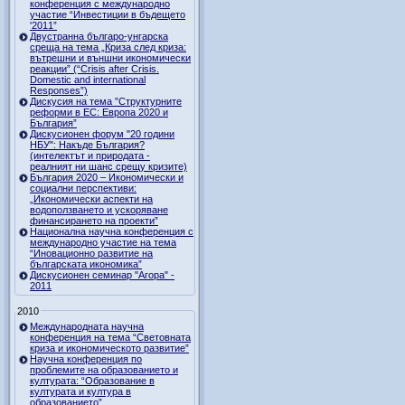
конференция с международно
участие “Инвестиции в бъдещето
'2011”
Двустранна българо-унгарска
среща на тема „Криза след криза:
вътрешни и външни икономически
реакции” (“Crisis after Crisis.
Domestic and international
Responses”)
Дискусия на тема ”Структурните
реформи в ЕС: Европа 2020 и
България”
Дискусионен форум "20 години
НБУ": Накъде България?
(интелектът и природата -
реалният ни шанс срещу кризите)
България 2020 – Икономически и
социални перспективи:
„Икономически аспекти на
водоползването и ускоряване
финансирането на проекти”
Национална научна конференция с
международно участие на тема
“Иновационно развитие на
българската икономика”
Дискусионен семинар "Агора" -
2011
2010
Международната научна
конференция на тема “Световната
криза и икономическото развитие”
Научна конференция по
проблемите на образованието и
културата: “Образование в
културата и култура в
образованието”