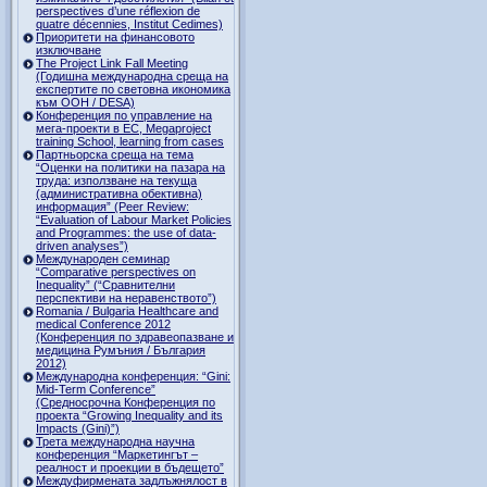
perspectives d’une réflexion de
quatre décennies, Institut Cedimes)
Приоритети на финансовото
изключване
The Project Link Fall Meeting
(Годишна международна среща на
експертите по световна икономика
към ООН / DESA)
Конференция по управление на
мега-проекти в ЕС, Megaproject
training School, learning from cases
Партньорска среща на тема
“Оценки на политики на пазара на
труда: използване на текуща
(административна обективна)
информация” (Peer Review:
“Evaluation of Labour Market Policies
and Programmes: the use of data-
driven analyses”)
Международен семинар
“Comparative perspectives on
Inequality” (“Сравнителни
перспективи на неравенството”)
Romania / Bulgaria Healthcare and
medical Conference 2012
(Конференция по здравеопазване и
медицина Румъния / България
2012)
Международна конференция: “Gini:
Mid-Term Conference”
(Средносрочна Конференция по
проекта “Growing Inequality and its
Impacts (Gini)”)
Трета международна научна
конференция “Маркетингът –
реалност и проекции в бъдещето”
Междуфирмената задлъжнялост в