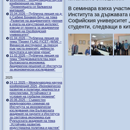
конференция на тема
„Променящата се балканска
В семинара взеха участие
миграция“
Института за държавата 
15.04.2026 – Публична лекция на д-
р Сабине Бонакер-Брус на тема
Софийския университет „
„Развитие на академичните умения
в ерата на изкуствения интелект:
студенти, следващи в ки
изводи от проекта за академични
умения на Оксфордския
университет“
01.04.2026 – Публична лекция на
тема “Проект FLAG FICET (ФЛАГ –
Финансов инструмент за преход
към чиста енергия): дейности,
резултати и научени уроци”
11.02.2026 – Публична лекция на
тема “Предизвикателства пред
българската икономика:
Академични решения от Института
за икономически изследвания”
2025
24.11.2025 – Международна научна
конференция 2025 „Икономическо
развитие и политики: реалности и
перспективи. Устойчивост в
условия на глобални промени“
20.06.2025 – Съвместен
международен семинар на
Института за икономически
изследвания при Българската
академия на науките и Института
за световна икономика към
Румънската академия на тема
„Устойчиво развитие,
индустриална политика и растеж“