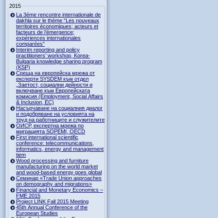
2015
La 3éme rencontre internationale de
dakhla sur le thème “Les nouveaux
territoires économiques; acteurs et
facteurs de l’émergence;
expériences internationales
comparées”
Interim reporting and policy
practitioners’ workshop, Korea-
Bulgaria knowledge sharing program
(KSP)
Среща на европейска мрежа от
експерти SYSDEM към отдел
„Заетост, социални дейности и
включване към Европейската
комисия (Employment, Social Affairs
& Inclusion, ЕС)
Насърчаване на социалния диалог
и подобряване на условията на
труд на работниците и служителите
ОИСР, експертна мрежа по
миграцията SOPEMI, OECD
First international scientific
conference: telecommunications,
informatics, energy and management
tiem
Wood processing and furniture
manufacturing on the world market
and wood-based energy goes global
Семинар «Trade Union approaches
on demography and migrations»
Financial and Monetary Economics –
FME 2015
Project LINK Fall 2015 Meeting
45th Annual Conference of the
European Studies