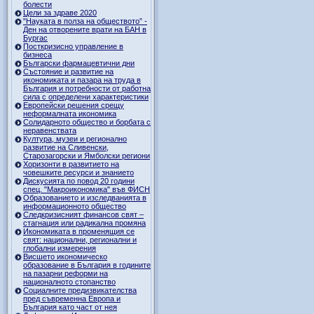
болести
Цели за здраве 2020
"Науката в полза на обществото” -
Ден на отворените врати на БАН в
Бургас
Посткризисно управление в
бизнеса
Български фармацевтични дни
Състояние и развитие на
икономиката и пазара на труда в
България и потребности от работна
сила с определени характеристики
Европейски решения срещу
неформалната икономика
Солидарното общество и борбата с
неравенствата
Култура, музеи и регионално
развитие на Сливенски,
Старозагорски и Ямболски региони
Хоризонти в развитието на
човешките ресурси и знанието
Дискусията по повод 20 години
спец. "Макроикономика" във ФИСН
Образованието и изследванията в
информационното общество
Следкризисният финансов свят –
стагнация или радикална промяна
Икономиката в променящия се
свят: национални, регионални и
глобални измерения
Висшето икономическо
образование в България в годините
на пазарни реформи на
националното стопанство
Социалните предизвикателства
пред съвременна Европа и
България като част от нея