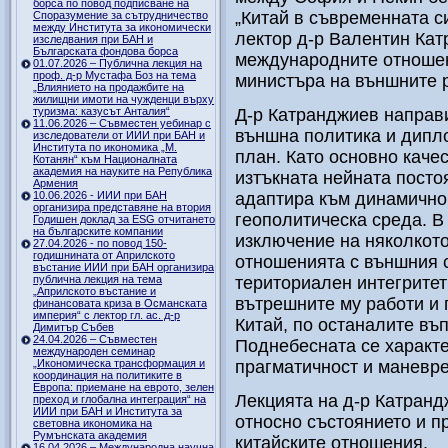
борса по повод подписване на
„Китай в съвременната 
Споразумение за сътрудничество
между Института за икономически
лектор д-р Валентин Кат
изследвания при БАН и
Българската фондова борса
международните отношен
01.07.2026 – Публична лекция на
проф. д-р Мустафа Боз на тема
министъра на външните 
„Влиянието на продажбите на
жилищни имоти на чужденци върху
туризма: казусът Анталия“
Д-р Катранджиев направи
11.06.2026 – Съвместен уебинар с
външна политика и дипл
изследователи от ИИИ при БАН и
Института по икономика „М.
план. Като основно каче
Котанян“ към Националната
академия на науките на Република
изтъкната нейната посто
Армения
10.06.2026 - ИИИ при БАН
адаптира към динамично
организира представяне на втория
геополитическа среда. В
Годишен доклад за ESG отчитането
на българските компании
изключение на няколкото
27.04.2026 - по повод 150-
годишнината от Априлското
отношенията с външния с
въстание ИИИ при БАН организира
публична лекция на тема
териториален интегритет
„Априлското въстание и
вътрешните му работи и
финансовата криза в Османската
империя“ с лектор гл. ас. д-р
Китай, по останалите въ
Димитър Събев
24.04.2026 – Съвместен
Поднебесната се характе
международен семинар
„Икономическа трансформация и
прагматичност и маневр
координация на политиките в
Европа: приемане на еврото, зелен
Лекцията на д-р Катранд
преход и глобална интеграция“ на
ИИИ при БАН и Института за
относно състоянието и п
световна икономика на
Румънската академия
китайските отношения.
16.04.2026 – Международна научна