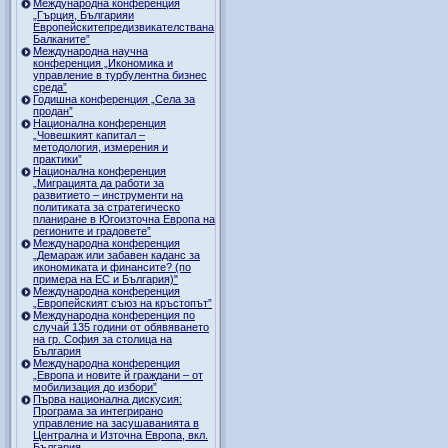
Международна конференция
„Гърция, Българияи
Европейскитепредизвикателствана
Балканите”
Международна научна
конференция „Икономика и
управление в турбулентна бизнес
среда”
Годишна конференция „Селa за
продан”
Национална конференция
„Човешкият капитал –
методология, измерения и
практики”
Национална конференция
„Миграцията да работи за
развитието – инструменти на
политиката за стратегическо
планиране в Югоизточна Европа на
регионите и градовете”
Международна конференция
„Демараж или забавен каданс за
икономиката и финансите? (по
примера на ЕС и България)"
Международна конференция
„Европейският съюз на кръстопът”
Международна конференция по
случай 135 години от обявяването
на гр. София за столица на
България
Международна конференция
„Европа и новите й граждани – от
мобилизация до избори”
Първа национална дискусия:
Програма за интегрирано
управление на засушаванията в
Централна и Източна Европа, вкл.
България