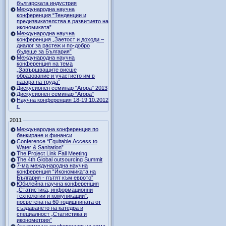
българската индустрия
Международна научна
конференция “Тенденции и
предизвикателства в развитието на
икономиката”
Международна научна
конференция „Заетост и доходи –
диалог за растеж и по-добро
бъдеще за България”
Международна научна
конференция на тема
„Завършващите висше
образование и участието им в
пазара на труда”
Дискусионен семинар "Агора" 2013
Дискусионен семинар "Агора"
Научна конференция 18-19.10.2012
г.
2011
Международна конференция по
банкиране и финанси
Conference “Equitable Access to
Water & Sanitation”
The Project Link Fall Meeting
The 4th Global outsourcing Summit
7-ма международна научна
конференция “Икономиката на
България - пътят към еврото”
Юбилейна научна конференция
„Статистика, информационни
технологии и комуникации”,
посветена на 60-годишнината от
създаването на катедра и
специалност „Статистика и
иконометрия”
Академична конференция на тема