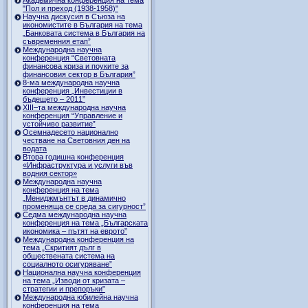
"Пол и преход (1938-1958)"
Научна дискусия в Съюза на
икономистите в България на тема
„Банковата система в България на
съвременния етап”
Международна научна
конференция “Световната
финансова криза и поуките за
финансовия сектор в България”
8-ма международна научна
конференция „Инвестиции в
бъдещето – 2011”
ХІІІ–та международна научна
конференция “Управление и
устойчиво развитие”
Осемнадесето национално
честване на Световния ден на
водата
Втора годишна конференция
«Инфраструктура и услуги във
водния сектор»
Международна научна
конференция на тема
„Мениджмънтът в динамично
променяща се среда за сигурност”
Седма международна научна
конференция на тема „Българската
икономика – пътят на еврото”
Международна конференция на
тема „Скритият дълг в
обществената система на
социалното осигуряване”
Национална научна конференция
на тема „Изводи от кризата –
стратегии и препоръки”
Международна юбилейна научна
конференция на тема