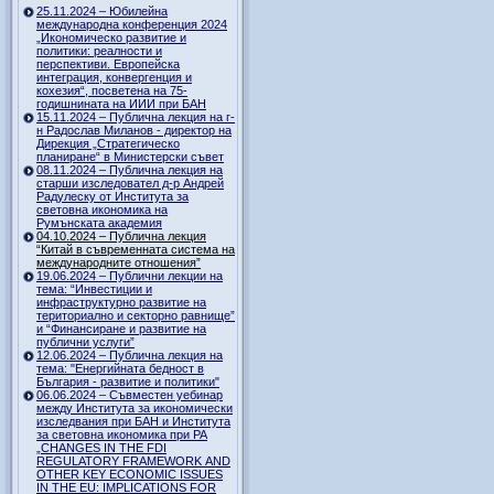
25.11.2024 – Юбилейна
международна конференция 2024
„Икономическо развитие и
политики: реалности и
перспективи. Европейска
интеграция, конвергенция и
кохезия“, посветена на 75-
годишнината на ИИИ при БАН
15.11.2024 – Публична лекция на г-
н Радослав Миланов - директор на
Дирекция „Стратегическо
планиране“ в Министерски съвет
08.11.2024 – Публична лекция на
старши изследовател д-р Андрей
Радулеску от Института за
световна икономика на
Румънската академия
04.10.2024 – Публична лекция
“Китай в съвременната система на
международните отношения”
19.06.2024 – Публични лекции на
тема: “Инвестиции и
инфраструктурно развитие на
териториално и секторно равнище”
и “Финансиране и развитие на
публични услуги”
12.06.2024 – Публична лекция на
тема: "Енергийната бедност в
България - развитие и политики"
06.06.2024 – Съвместен уебинар
между Института за икономически
изследвания при БАН и Института
за световна икономика при РА
„CHANGES IN THE FDI
REGULATORY FRAMEWORK AND
OTHER KEY ECONOMIC ISSUES
IN THE EU: IMPLICATIONS FOR