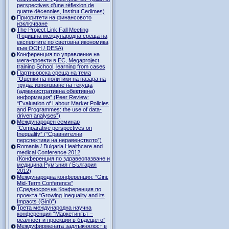
perspectives d’une réflexion de
quatre décennies, Institut Cedimes)
Приоритети на финансовото
изключване
The Project Link Fall Meeting
(Годишна международна среща на
експертите по световна икономика
към ООН / DESA)
Конференция по управление на
мега-проекти в ЕС, Megaproject
training School, learning from cases
Партньорска среща на тема
“Оценки на политики на пазара на
труда: използване на текуща
(административна обективна)
информация” (Peer Review:
“Evaluation of Labour Market Policies
and Programmes: the use of data-
driven analyses”)
Международен семинар
“Comparative perspectives on
Inequality” (“Сравнителни
перспективи на неравенството”)
Romania / Bulgaria Healthcare and
medical Conference 2012
(Конференция по здравеопазване и
медицина Румъния / България
2012)
Международна конференция: “Gini:
Mid-Term Conference”
(Средносрочна Конференция по
проекта “Growing Inequality and its
Impacts (Gini)”)
Трета международна научна
конференция “Маркетингът –
реалност и проекции в бъдещето”
Междуфирмената задлъжнялост в