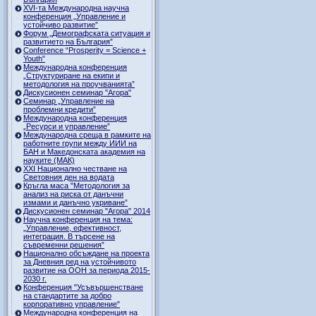
ХVI-та Международна научна
конференция „Управление и
устойчиво развитие”
Форум „Демографската ситуация и
развитието на България”
Conference “Prosperity = Science +
Youth”
Международна конференция
„Структуриране на екипи и
методология на проучванията”
Дискусионен семинар "Агора"
Семинар „Управление на
проблемни кредити”
Международна конференция
„Ресурси и управление”
Международна среща в рамките на
работните групи между ИИИ на
БАН и Македонската академия на
науките (МАК)
XXI Национално честване на
Световния ден на водата
Кръгла маса "Методология за
анализ на риска от данъчни
измами и данъчно укриване”
Дискусионен семинар "Агора" 2014
Научна конференция на тема:
„Управление, ефективност,
интеграция. В търсене на
съвременни решения”
Национално обсъждане на проекта
за Дневния ред на устойчивото
развитие на ООН за периода 2015-
2030 г.
Конференция "Усъвършенстване
на стандартите за добро
корпоративно управление"
Международна конференция на