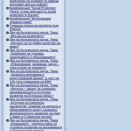
workshops on evolution of national
innovation and era policies"
Конференция "Social Protection
Floors: a new approach to social
protection in Europe"
Конференция "Интегрирани
здравни грижи"
Годишна среща на експерти към
ENEGE
Ден на българската наука. Тема:
„Връзки на развитието”
Ден на българската наука. Тема:
„Науката за по-добро качество на
живот”
Ден на българската наука. Тема:
„Проблеми на туризма,
земеделието и образованието”
Ден на българската наука. Тема:
„Образование, иновации, наука –
триъгълник на знанието”
Ден на българската наука. Тема:
„Зелената икономика и
индустриалния бизнес” в чест на
145-тата годишнина на БАН
Ден на българската наука. Тема:
„Науката – гарант за социално-
икономическото и културно
развитие на Бургаска област”
Ден на българската наука. Тема:
„Културно историческо
наследство, влияние на науката и
образованието върху социално-
икономическото развитие на град
Сливен и Сливенски регион“
Ден на българската наука. Тема:
„Иновациите – предпоставка за
ускорено развитие на икономиката
в Пловдивския регион“