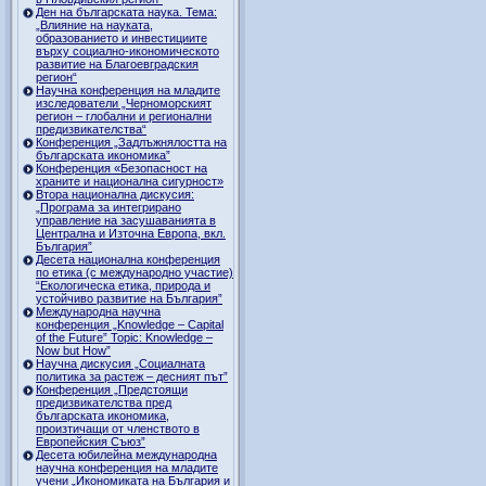
Ден на българската наука. Тема:
„Влияние на науката,
образованието и инвестициите
върху социално-икономическото
развитие на Благоевградския
регион“
Научна конференция на младите
изследователи „Черноморският
регион – глобални и регионални
предизвикателства“
Конференция „Задлъжнялостта на
българската икономика”
Конференция «Безопасност на
храните и национална сигурност»
Втора национална дискусия:
„Програма за интегрирано
управление на засушаванията в
Централна и Източна Европа, вкл.
България”
Десета национална конференция
по етика (с международно участие)
“Екологическа етика, природа и
устойчиво развитие на България”
Международна научна
конференция „Knowledge – Capital
of the Future” Topic: Knowledge –
Now but How”
Научна дискусия „Социалната
политика за растеж – десният път”
Конференция „Предстоящи
предизвикателства пред
българската икономика,
произтичащи от членството в
Европейския Съюз”
Десета юбилейна международна
научна конференция на младите
учени „Икономиката на България и