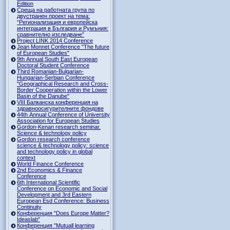
Edition
Среща на работната група по
двустранен проект на тема:
“Регионализация и европейска
интеграция в България и Румъния:
сравнително изследване”
Project LINK 2014 Conference
Jean Monnet Conference "The future
of European Studies"
9th Annual South East European
Doctoral Student Conference
Third Romanian-Bulgarian-
Hungarian-Serbian Conference
"Geographical Research and Cross-
Border Cooperation within the Lower
Basin of the Danube"
VIII Балканска конференция на
здравноосигурителните фондове
44th Annual Conference of University
Association for European Studies
Gordon-Kenan research seminar.
Science & technology policy
Gordon research сonference
science & technology policy: science
and technology policy in global
context
World Finance Conference
2nd Economics & Finance
Conference
6th International Scientific
Conference оn Economic and Social
Development and 3rd Eastern
European Esd Conference: Business
Continuity
Конференция "Does Europe Matter?
Ideaslab"
Конференция "Mutuall learning