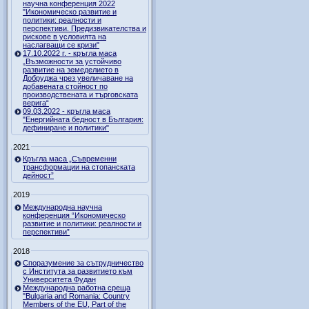
научна конференция 2022
"Икономическо развитие и
политики: реалности и
перспективи. Предизвикателства и
рискове в условията на
наслагващи се кризи"
17.10.2022 г. - кръгла маса
„Възможности за устойчиво
развитие на земеделието в
Добруджа чрез увеличаване на
добавената стойност по
производствената и търговската
верига“
09.03.2022 - кръгла маса
"Енергийната бедност в България:
дефиниране и политики"
2021
Кръгла маса „Съвременни
трансформации на стопанската
дейност”
2019
Международна научна
конференция “Икономическо
развитие и политики: реалности и
перспективи”
2018
Споразумение за сътрудничество
с Института за развитието към
Университета Фудан
Международна работна среща
"Bulgaria and Romania: Country
Members of the EU, Part of the