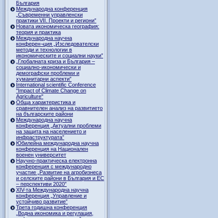
България
Международна конференция
„Съвременни управленски
практики VII. Проекти и региони”
Новата икономическа география:
теория и практика
Международна научна
конферен¬ция „Изследователски
методи и технологии в
икономическите и социални науки”
„Глобалната криза и България –
социално-икономически и
демографски проблеми и
хуманитарни аспекти”
International scientific Conference
"Impact of Climate Change on
Agriculture"
Обща характеристика и
сравнителен анализ на развитието
на българските райони
Международна научна
конференция „Актуални проблеми
на защита на населението и
инфраструктурата”
Юбилейна международна научна
конференция на Национален
военен университет
Научно-практическа електронна
конференция с международно
участие „Развитие на агробизнеса
и селските райони в България и ЕС
– перспективи 2020”
XIV-та Международна научна
конференция „Управление и
устойчиво развитие”
Трета годишна конференция
„Водна икономика и регулация,