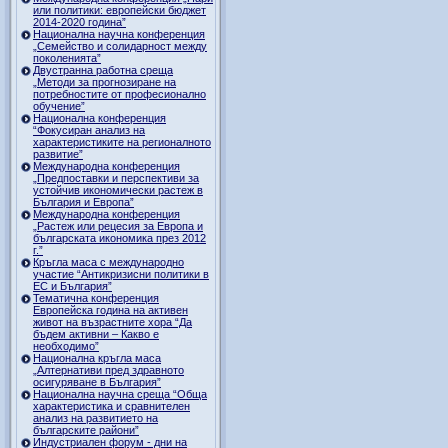
или политики: европейски бюджет
2014-2020 година”
Национална научна конференция
„Семейство и солидарност между
поколенията”
Двустранна работна среща
„Методи за прогнозиране на
потребностите от професионално
обучение”
Национална конференция
“Фокусиран анализ на
характеристиките на регионалното
развитие”
Международна конференция
„Предпоставки и перспективи за
устойчив икономически растеж в
България и Европа”
Международна конференция
„Растеж или рецесия за Европа и
българската икономика през 2012
г.”
Кръгла маса с международно
участие “Антикризисни политики в
ЕС и България”
Тематична конференция
Европейска година на активен
живот на възрастните хора “Да
бъдем активни – Какво е
необходимо”
Национална кръгла маса
„Алтернативи пред здравното
осигуряване в България”
Национална научна среща “Обща
характеристика и сравнителен
анализ на развитието на
българските райони”
Индустриален форум - дни на