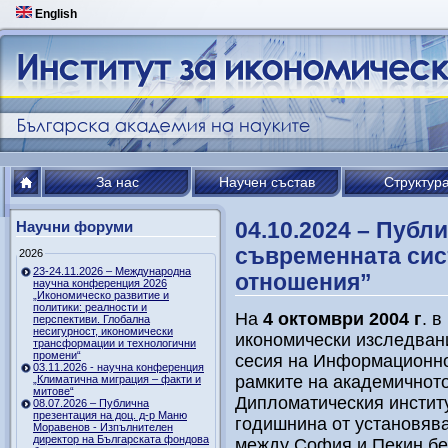
English
За нас
Научен състав
Структур
04.10.2024 – Публ
Научни форуми
съвременната сис
2026
23-24.11.2026 – Международна
отношения”
научна конференция 2026
„Икономическо развитие и
политики: реалности и
На
4 октомври 2004 г
. 
перспективи. Глобална
несигурност, икономически
икономически изследван
трансформации и технологични
промени“
сесия на Информационно
03.11.2026 - научна конференция
рамките на академичното
„Климатична миграция – факти и
митове“
Дипломатическия институ
08.07.2026 – Публична
презентация на доц. д-р Маню
годишнина от установяв
Моравенов - Изпълнителен
директор на Българската фондова
между София и Пекин бе