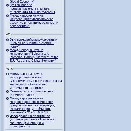
Global Economy"
Кръгла маса за
предизвикателствата пред
българската външна търговия
Международна научна
конференция “Икономическо
развитие и политики: реалност и
перспективи”
2017
Българо-корейска конференция
„Обмен на знания България –
Корея”
Международна научна
конференция "Bulgaria and
Romania: Country Members of the
EU, Part of the Global Economy"
2016
Международна научна
конференция на тема
„Икономически предизвикателства:
миграция, глобализация,
устойчивост, политики“
Семинар по сътрудничество с
Република Корея
Международна научна
конференция "Икономически
предизвикателства: миграция,
глобализация, устойчивост,
политики" - 21-22.10.2016
Изследване на политики за
устойчив растеж на България:
засилващи иновации и
отговорности