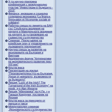
Х-та научно-приложна
конференция с международно
участие “Инвестиции в бъдещето -
2015”
Финанси, иновации и социална
солидарна икономика (La finance,
l’innovation et l’économie sociale et
solidaire)
Работна среща по линията на БАН
със Сръбската академия на
науките и Македонската академия
на науките за установяване на
съвместно сътрудничество
Семинар „Представяне на
корейския опит в управлението на
държавните предприятия”
Научна среща за развитие на
икономиките на България и
Виетнам
Академичен форум "Алтернативи
на икономическото развитие през
XXI век"
Кръгла маса
Презентация на доклад
"Производителността на България.
Уроци от миналото, възможности
за бъдещето"
Лекция "Luck of the Irish? The
Turnaround of the Irish Economy" на
проф. д-р Alan Ahearne
Лекция "Абеномика" на Н.Пр. г-н
Такаши Коидзуми, посланик на
Япония
Кръгла маса за приходите от
данъци и такси
Международен семинар
„Икономическото сътрудничество