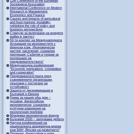
12th Conference of the European
Sociological Association
International Conference on Modern
Research in Management,
Economics and Finance
Causes and impacts of agricultural
and food markets’ instability:
rethinking the role of policy and
business perspectives
Стимули за включване на младите
майки в заетост
59-ти конгрес на Международната
Асоциация на икономистите с
френски език „Икономически
растеж, население, социална
протекция: Събития и теории за
посрещане на
предизвикателствата”
Международна конференция
“Economic integrations, competition
and cooperation”
Предизвикателствата пред
съвременните организации,
свързани с постигане на
устойчивост
Защита от дискриминация в
България и Европа
Грижа за нашия общ дом –
духовни, философски,
икономически, социални и
културни измерения на
екологичния проблем
Младежки икономически форум
България 2030 – започваме дебата
Научна конференция на
националната академична мрежа
към БАН „Връзки на развитието"
Промени, философия и нови