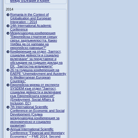
между България и Корея”
2014
Romania in the Context of
Globalisation and European
Integration – 2014
14th International Academic
Conference
Международна конференция
"Европейска стратегия срещу
свръх задлъжнялостта. Какво
трябва да се направи на
европейско равнище?"
Конференция на отдел „Заетост,
социални дейности и социално
включване“ за представяне и
обсъждане на годишен доклад на
ЕК: „Заетостна младежите“
26-та годишна конференция на
EAEPE “Unemployment and Austerity
in Mediterranean European
Countries”
Eвропейска мрежа от експерти
SYSDEM към отдел "Заетост,
социални дейности и включване
към Европейската комисия"
(Employment, Social Affairs &
Inclusion, ЕС)
7th International Scientific
Conference on Economic and Social
Development (Седма
международна конференция за
икономическо и социално
развитие)
Annual International Scientific
Conference “Financial and Monetary
Economics” – FME 2014, Second