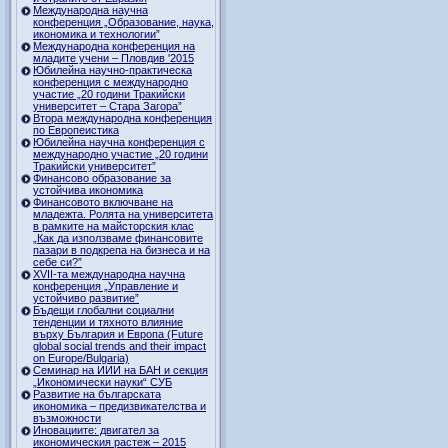
Международна научна
конференция „Образование, наука,
икономика и технологии”
Международна конференция на
младите учени – Пловдив '2015
Юбилейна научно-практическа
конференция с международно
участие „20 години Тракийски
университет – Стара Загора”
Втора международна конференция
по Европеистика
Юбилейна научна конференция с
международно участие „20 години
Тракийски университет”
Финансово образование за
устойчива икономика
Финансовото включване на
младежта. Ролята на университета
в рамките на майсторския клас
„Как да използваме финансовите
пазари в подкрепа на бизнеса и на
себе си?”
XVII-та международна научна
конференция „Управление и
устойчиво развитие”
Бъдещи глобални социални
тенденции и тяхното влияние
върху България и Европа (Future
global social trends and their impact
on Europe/Bulgaria)
Семинар на ИИИ на БАН и секция
„Икономически науки“ СУБ
Развитие на българската
икономика – предизвикателства и
възможности
Иновациите: двигател за
икономическия растеж – 2015