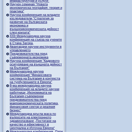
инфраструктури и услуги”
Научен семинар “Новата
икономическа география: теория и
практика”
Научна конференция на младите
изследователи “Стратегия за
развитие на българската
икономика и
външноикономическата дейност
след кризата”
ХХII Международна научна
конференция на съюза на учените
в Стара Загора,
Авангардни научни инструменти в
управлението
Предизвикателства пред
съвременната икономика
Научна конференция ”Кадровото
осигуряване на външната дейност
на България”
Международна научна
конференция “Финансовата
система на България в контекста
на турбуленциите в Европа”
8-ма международна научна
конференция на младите научни
работници „Икономиката на
България-съвременни
предизвикателства пред
макроикономическата политика,
финансовия сектор и реалния
бизнес”
Международна кръгла маса по
въпросите на електронното
здравеопазване „Постигане на
качество и ефективност в
Централна и Източна Европа“
Международна конференция „Пари