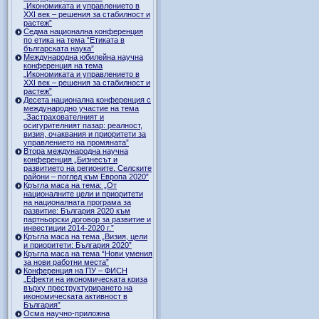
„Икономиката и управлението в
ХХI век – решения за стабилност и
растеж”
Седма национална конференция
по етика на тема “Етиката в
българската наука”
Международна юбилейна научна
конференция на тема
„Икономиката и управлението в
ХХI век – решения за стабилност и
растеж”
Десета национална конференция с
международно участие на тема
„Застрахователният и
осигурителният пазар: реалност,
визия, очаквания и приоритети за
управлението на промяната”
Втора международна научна
конференция „Бизнесът и
развитието на регионите. Селските
райони – поглед към Европа 2020”
Кръгла маса на тема: „От
националните цели и приоритети
на националната програма за
развитие: България 2020 към
партньорски договор за развитие и
инвестиции 2014-2020 г.”
Кръгла маса на тема „Визия, цели
и приоритети: България 2020”
Кръгла маса на тема “Нови умения
за нови работни места”
Конференция на ПУ – ФИСН
„Ефекти на икономическата криза
върху преструктурирането на
икономическата активност в
България”
Осма научно-приложна