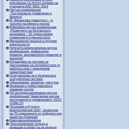
изисквания на петото издание на
стандарта БДС 9001: 2014
Научна конференция
„Посткризисно управление в
бизнеса“
БГ Финансова грамотност – в
търсене на вярната посока
Юбилейна научна конференция
„Развитието на българската
икономика – 25 години между
очакванията и реалностите"
Миграционни процеси и групови
идентичности
Четвърта международна научна
конференция „Климатични
промени, икономическо развитие и
екология”
Изграждане на система за
прогнозиране на потребностите от
работна сила с определени
характеристики
Осигурителна ли е българската
осигурителна система
Образование, развитие, изкуство
Иновации и добри практики в
здравния сектор
VIII интердисциплинарна научна
конференция "Авангардни научни
инструменти в управлението ‘2015”
(VSIM:15)
"България и Русия в
многополюсния свят”, посветена
на 70 годишнината от победата над
нацистка Германия
Rationaluseofmedicine
Персонализиран подход и
иновации в областта на редките