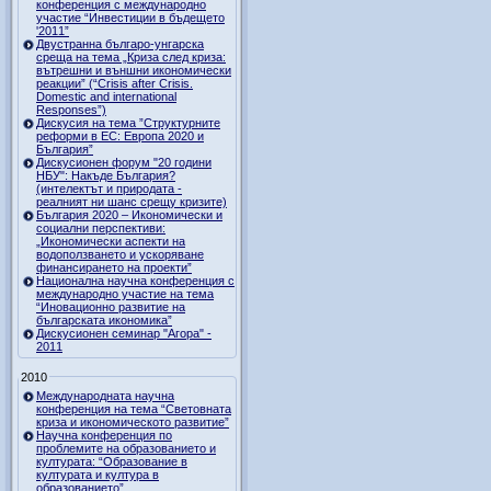
конференция с международно
участие “Инвестиции в бъдещето
'2011”
Двустранна българо-унгарска
среща на тема „Криза след криза:
вътрешни и външни икономически
реакции” (“Crisis after Crisis.
Domestic and international
Responses”)
Дискусия на тема ”Структурните
реформи в ЕС: Европа 2020 и
България”
Дискусионен форум "20 години
НБУ": Накъде България?
(интелектът и природата -
реалният ни шанс срещу кризите)
България 2020 – Икономически и
социални перспективи:
„Икономически аспекти на
водоползването и ускоряване
финансирането на проекти”
Национална научна конференция с
международно участие на тема
“Иновационно развитие на
българската икономика”
Дискусионен семинар "Агора" -
2011
2010
Международната научна
конференция на тема “Световната
криза и икономическото развитие”
Научна конференция по
проблемите на образованието и
културата: “Образование в
културата и култура в
образованието”