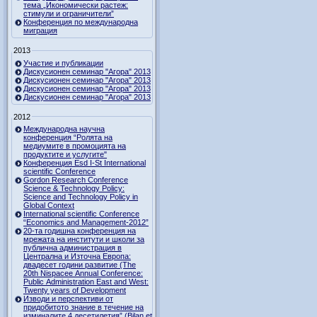
тема „Икономически растеж:
стимули и ограничители”
Конференция по международна
миграция
2013
Участие и публикации
Дискусионен семинар "Агора" 2013
Дискусионен семинар "Агора" 2013
Дискусионен семинар "Агора" 2013
Дискусионен семинар "Агора" 2013
2012
Международна научна
конференция “Ролята на
медиумите в промоцията на
продуктите и услугите"
Конференция Esd I-St International
scientific Conference
Gordon Research Сonference
Science & Technology Policy:
Science and Technology Policy in
Global Context
International scientific Conference
“Economics and Management-2012”
20-та годишна конференция на
мрежата на институти и школи за
публична администрация в
Централна и Източна Европа:
двадесет години развитие (The
20th Nispacee Annual Conference:
Public Administration East and West:
Twenty years of Development
Изводи и перспективи от
придобитото знание в течение на
изминалите 4 десетилетия” (Bilan et