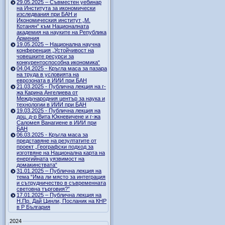
29.05.2025 – Съвместен уебинар
на Института за икономически
изследвания при БАН и
Икономическия институт „М.
Котанян“ към Националната
академия на науките на Република
Армения
19.05.2025 – Национална научна
конференция „Устойчивост на
човешките ресурси за
конкурентоспособна икономика“
04.04.2025 - Кръгла маса за пазара
на труда в условията на
еврозоната в ИИИ при БАН
21.03.2025 - Публична лекция на г-
жа Карина Ангелиева от
Международния център за наука и
технологии в ИИИ при БАН
19.03.2025 - Публична лекция на
доц. д-р Вита Юкневичене и г-жа
Саломея Ванагиене в ИИИ при
БАН
06.03.2025 - Кръгла маса за
представяне на резултатите от
проект „Географски подход за
изготвяне на Национална карта на
енергийната уязвимост на
домакинствата“
31.01.2025 – Публична лекция на
тема “Има ли място за интеграция
и сътрудничество в съвременната
световна търговия?”
17.01.2025 – Публична лекция на
Н.Пр. Дай Цинли, Посланик на КНР
в Р България
2024