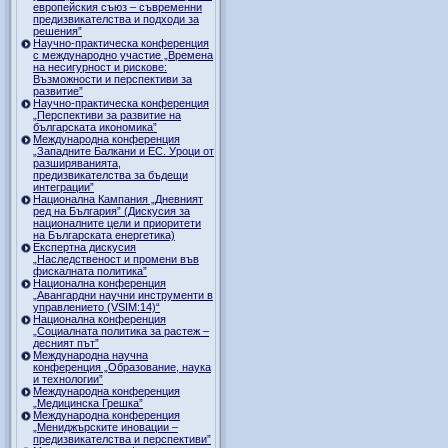
европейския съюз – съвременни
предизвикателства и подходи за
решения”
Научно-практическа конференция
с международно участие „Времена
на несигурност и рискове:
Възможности и перспективи за
развитие”
Научно-практическа конференция
„Перспективи за развитие на
българската икономика”
Международна конференция
„Западните Балкани и ЕС. Уроци от
разширяванията,
предизвикателства за бъдещи
интеграции”
Национална Кампания „Дневният
ред на България” (Дискусия за
националните цели и приоритети
на Българската енергетика)
Експертна дискусия
„Наследственост и промени във
фискалната политика”
Национална конференция
„Авангардни научни инструменти в
управлението (VSIM:14)“
Национална конференция
„Социалната политика за растеж –
десният път”
Международна научна
конференция „Образование, наука
и технологии”
Международна конференция
„Медицинска Грешка”
Международна конференция
„Мениджърските иновации –
предизвикателства и перспективи”