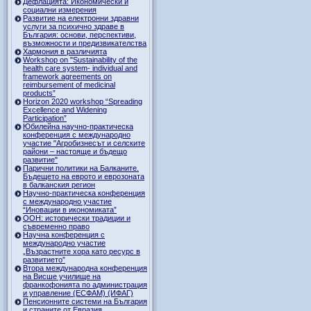
Дефлацията: Икономически и
социални измерения
Развитие на електронни здравни
услуги за психично здраве в
България: основи, перспективи,
възможности и предизвикателства
Хармония в различията
Workshop on "Sustainability of the
health care system- individual and
framework agreements on
reimbursement of medicinal
products”
Horizon 2020 workshop “Spreading
Excellence and Widening
Participation”
Юбилейна научно-практическа
конференция с международно
участие "Агробизнесът и селските
райони – настояще и бъдещо
развитие"
Парични политики на Балканите.
Бъдещето на еврото и еврозоната
в балканския регион
Научно-практическа конференция
с международно участие
“Иновации в икономиката”
ООН: исторически традиции и
съвременно право
Научна конференция с
международно участие
„Възрастните хора като ресурс в
развитието”
Втора международна конференция
на Висше училище на
франкофонията по администрация
и управление (ЕСФАМ) (ИФАГ)
Пенсионните системи на България
и страните от Евразия