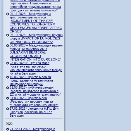
перспективи. Национални и
европейски предизвикателства на
прехода към зелена икономика"
09.11.2023 – Международна
тристранна кръгла маса
„ADJUSTMENT OF THE CEE
ECONOMIES TO LONG-TERM
CHALLENGES AND OVERLAPPING
CRISES“
06.10.2023 – Международен научен
форум „IMPACT OF EU POLICIES
ON NATIONAL ECONOMIES“
30.06.2023 – Международен научен
форум „ROMANIAN AND
BULGARIAN BILATERAL
COOPERATION AND
INTEGRATION INTO EUROZONE“
23.06.2023 г. - кръгла маса,
посветена на търговско-
икономическите отношения между
Китай и България
15.06.2023 - кръгла маса за
представяне на Астанинския
международен форум
31.03.2023 - публична лекция
„Модели на кръгова икономика в
ЕС и Китай – сравнителен анализ“
31.03.2023 - кръгла маса
„Реалности и перспективи за
българската кръгова икономика”
17.01.2023 - лекция на Н.Пр. Дун
Сяодзюн, посланик на КНР в
България
2022
21-22.11.2022 - Международна