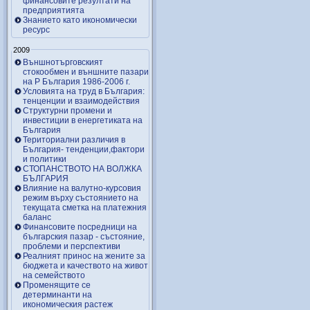
финансовите резултати на
предприятията
Знанието като икономически
ресурс
2009
Външнотърговският
стокообмен и външните пазари
на Р България 1986-2006 г.
Условията на труд в България:
тенценции и взаимодействия
Структурни промени и
инвестиции в енергетиката на
България
Териториални различия в
България- тенденции,фактори
и политики
СТОПАНСТВОТО НА ВОЛЖКА
БЪЛГАРИЯ
Влияние на валутно-курсовия
режим върху състоянието на
текущата сметка на платежния
баланс
Финансовите посредници на
българския пазар - състояние,
проблеми и перспективи
Реалният принос на жените за
бюджета и качеството на живот
на семейството
Променящите се
детерминанти на
икономическия растеж