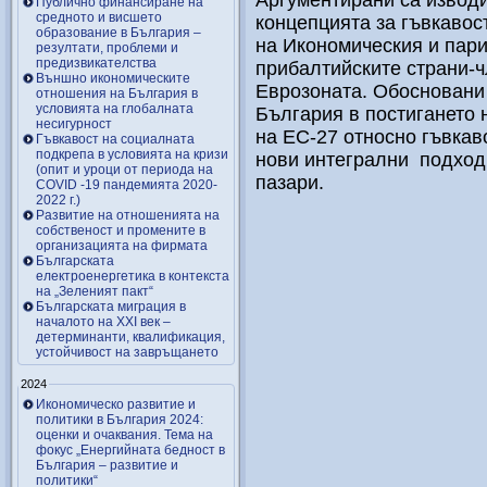
Аргументирани са изводи
Публично финансиране на
средното и висшето
концепцията за гъвкавос
образование в България –
на Икономическия и пари
резултати, проблеми и
предизвикателства
прибалтийските страни-ч
Външно икономическите
Еврозоната. Обосновани
отношения на България в
условията на глобалната
България в постигането 
несигурност
на ЕС-27 относно гъвкав
Гъвкавост на социалната
подкрепа в условията на кризи
нови интегрални подходи
(опит и уроци от периода на
пазари.
COVID -19 пандемията 2020-
2022 г.)
Развитие на отношенията на
собственост и промените в
организацията на фирмата
Българската
електроенергетика в контекста
на „Зеленият пакт“
Българската миграция в
началото на ХХІ век –
детерминанти, квалификация,
устойчивост на завръщането
2024
Икономическо развитие и
политики в България 2024:
оценки и очаквания. Тема на
фокус „Енергийната бедност в
България – развитие и
политики“