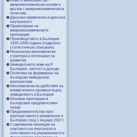
Новото кейнсианство -
микроикономически основи и
връзка с макроикономическата
политика
Данъчни привилегии и данъчна
неутралност
Проектиране на
макроикономическите
пропорции
Производството в България
1935-2006 година (подробно
статистическо описание)
Регионални икономически
структури и потенциал за
развитие
Земеделските земи на Р
България: заетост и доходи
Политика на формиране на
български земеделски
кооперативи
Икономически въздействия на
климатичните промени върху
земеделието в България
Основни пропорции в
българския продоволствен
пазар
Предизвикателства прес
корпоративното управление в
България след 1 януари 2007 г.
Съвременни проекции на
участието на персонала в
собствеността,управлението и