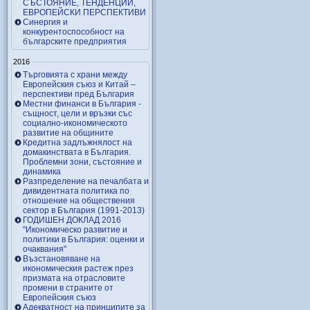
СЪСТОЯНИЕ, ТЕНДЕНЦИИ,
ЕВРОПЕЙСКИ ПЕРСПЕКТИВИ
Синергия и
конкурентоспособност на
българските предприятия
2016
Търговията с храни между
Европейския съюз и Китай –
перспективи пред България
Местни финанси в България -
същност, цели и връзки със
социално-икономическото
развитие на общините
Кредитна задлъжнялост на
домакинствата в България.
Проблемни зони, състояние и
динамика
Разпределение на печалбата и
дивидентната политика по
отношение на обществения
сектор в България (1991-2013)
ГОДИШЕН ДОКЛАД 2016
"Икономическо развитие и
политики в България: оценки и
очаквания"
Възстановяване на
икономическия растеж през
призмата на отрасловите
промени в страните от
Европейския съюз
Адекватност на принципите за