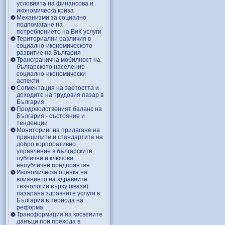
условията на финансова и
икономическа криза
Механизми за социално
подпомагане на
потреблението на ВиК услуги
Териториални различия в
социално-икономическото
развитие на България
Трансгранична мобилност на
българското население -
социално-икономически
аспекти
Сегментация на заетостта и
доходите на трудовия пазар в
България
Продоволственият баланс на
България - състояние и
тенденции
Мониторинг на прилагане на
принципите и стандартите на
добро корпоративно
управление в българските
публични и ключови
непублични предприятия
Икономическа оценка на
влиянието на здравните
технологии върху (квази)
пазарана здравните услуги в
България в периода на
реформа
Трансформация на косвените
данъци при прехода в