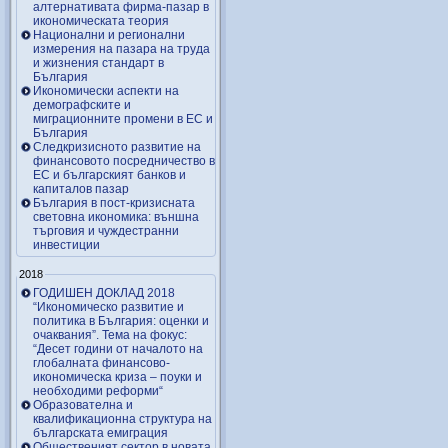
алтернативата фирма-пазар в
икономическата теория
Национални и регионални
измерения на пазара на труда
и жизнения стандарт в
България
Икономически аспекти на
демографските и
миграционните промени в ЕС и
България
Следкризисното развитие на
финансовото посредничество в
ЕС и българският банков и
капиталов пазар
България в пост-кризисната
световна икономика: външна
търговия и чуждестранни
инвестиции
2018
ГОДИШЕН ДОКЛАД 2018
“Икономическо развитие и
политика в България: оценки и
очаквания”. Тема на фокус:
“Десет години от началото на
глобалната финансово-
икономическа криза – поуки и
необходими реформи“
Образователна и
квалификационна структура на
българската емиграция
Общественият сектор в новата