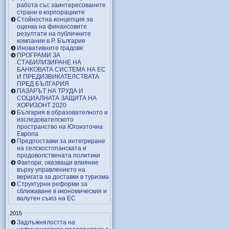
работа със заинтересованите
страни в корпорациите
Стойностна концепция за
оценка на финансовите
резултати на публичните
компании в Р. България
Иновативните градове
ПРОГРАМИ ЗА
СТАБИЛИЗИРАНЕ НА
БАНКОВАТА СИСТЕМА НА ЕС
И ПРЕДИЗВИКАТЕЛСТВАТА
ПРЕД БЪЛГАРИЯ
ПАЗАРЪТ НА ТРУДА И
СОЦИАЛНАТА ЗАЩИТА НА
ХОРИЗОНТ 2020
България в образователното и
изследователското
пространство на Югоизточна
Европа
Предпоставки за интегриране
на селскостопанската и
продоволствената политики
Фактори, оказващи влияние
върху управлението на
веригата за доставки в туризма
Структурни реформи за
сближаване в икономическия и
валутен съюз на ЕС
2015
Задлъжнялостта на