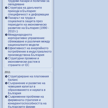
трудови пазари и политики за
овладяване
Структура на данъчните
приходи в България:
специфичност и деформации
Пазарът на труда и
социалната защита през
периодите на икономическо
развитие на България (1990 -
2010 г.)
Международното
корпоративно управление:
сближаване и различия между
националните модели
Ефективност на енергийното
потребление в индустриалното
производствона България
Структурни промени и
икономически растеж в
страните от ЕС
2011
Структуриране на платежния
баланс
Съхранение и развитие на
човешкия капитал в
образованието и науката в
България
Съвременни проблеми на
фирмената стратегия и
конкурентоспособността на
българските фирми