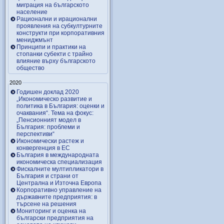
миграция на българското
население
Рационални и ирационални
проявления на субкултурните
конструкти при корпоративния
мениджмънт
Принципи и практики на
стопанки субекти с трайно
влияние върху българското
общество
2020
Годишен доклад 2020
„Икономическо развитие и
политика в България: оценки и
очаквания“. Тема на фокус:
„Пенсионният модел в
България: проблеми и
перспективи“
Икономически растеж и
конвергенция в ЕС
България в международната
икономическа специализация
Фискалните мултипликатори в
България и страни от
Централна и Източна Европа
Корпоративно управление на
държавните предприятия: в
търсене на решения
Мониторинг и оценка на
български предприятия на