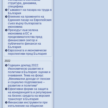
структура, динамика,
специфика
Гъвкавост на пазара на труда в
България
Влияние на промените на
Единния пазар на Европейския
съюз върху българската
икономика
Преходът към зелена
икономика в ЕС и
предизвикателства пред
финансовия сектор и
публичните финанси на
България
Еврозоната и икономически
перспективи пред България
2022
Годишен доклад 2022:
Икономическо развитие и
политики в България: оценки и
очаквания. Тема на фокус
„Минимални доходи от пенсии
и социално подпомагане –
развитие и политики“
Ефективни форми за защита
на конкуренцията и регулиране
на бизнес средата на морския
транспорт в България
Финансови инструменти при
изпълнение на общински