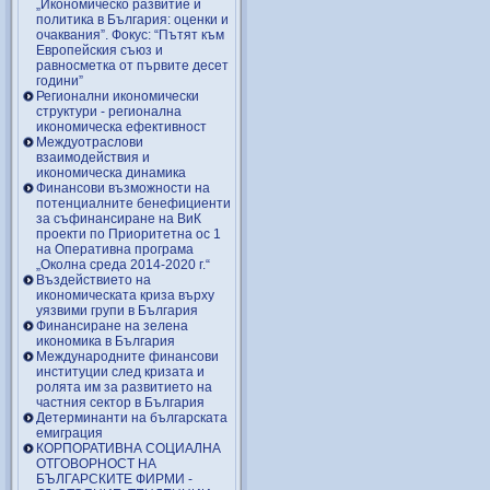
„Икономическо развитие и
политика в България: оценки и
очаквания”. Фокус: “Пътят към
Европейския съюз и
равносметка от първите десет
години”
Регионални икономически
структури - регионална
икономическа ефективност
Междуотраслови
взаимодействия и
икономическа динамика
Финансови възможности на
потенциалните бенефициенти
за съфинансиране на ВиК
проекти по Приоритетна ос 1
на Оперативна програма
„Околна среда 2014-2020 г.“
Въздействието на
икономическата криза върху
уязвими групи в България
Финансиране на зелена
икономика в България
Международните финансови
институции след кризата и
ролята им за развитието на
частния сектор в България
Детерминанти на българската
емиграция
КОРПОРАТИВНА СОЦИАЛНА
ОТГОВОРНОСТ НА
БЪЛГАРСКИТЕ ФИРМИ -