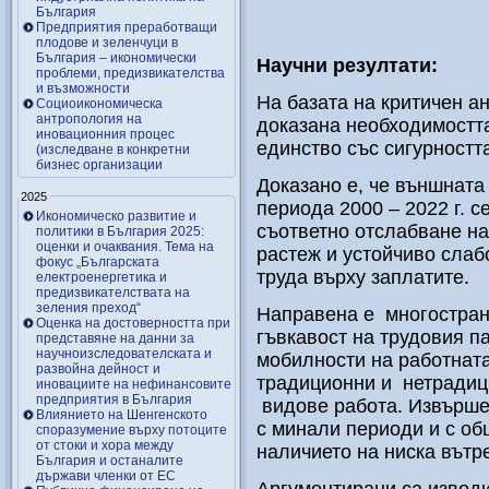
България
Предприятия преработващи
плодове и зеленчуци в
България – икономически
Научни резултати:
проблеми, предизвикателства
и възможности
На базата на критичен а
Социоикономическа
антропология на
доказана необходимостта
иновационния процес
единство със сигурността
(изследване в конкретни
бизнес организации
Доказано е, че външната 
2025
периода 2000 – 2022 г. с
Икономическо развитие и
съответно отслабване на
политики в България 2025:
оценки и очаквания. Тема на
растеж и устойчиво слаб
фокус „Българската
труда върху заплатите.
електроенергетика и
предизвикателствата на
зеления преход“
Направена е многостран
Оценка на достоверността при
гъвкавост на трудовия п
представяне на данни за
научноизследователската и
мобилности на работната
развойна дейност и
традиционни и нетрадиц
иновациите на нефинансовите
предприятия в България
видове работа. Извършен
Влиянието на Шенгенското
с минали периоди и с об
споразумение върху потоците
от стоки и хора между
наличието на ниска вътр
България и останалите
държави членки от ЕС