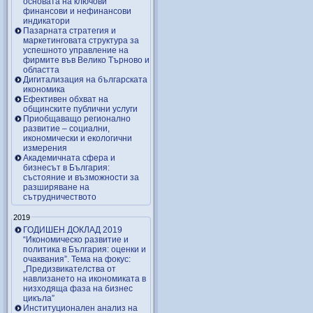
основата на ключови
финансови и нефинансови
индикатори
Пазарната стратегия и
маркетинговата структура за
успешното управление на
фирмите във Велико Търново и
областта
Дигитализация на българската
икономика
Ефективен обхват на
общинските публични услуги
Приобщаващо регионално
развитие – социални,
икономически и екологични
измерения
Академичната сфера и
бизнесът в България:
състояние и възможности за
разширяване на
сътрудничеството
2019
ГОДИШЕН ДОКЛАД 2019
“Икономическо развитие и
политика в България: оценки и
очаквания”. Тема на фокус:
„Предизвикателства от
навлизането на икономиката в
низходяща фаза на бизнес
цикъла”
Институционален анализ на