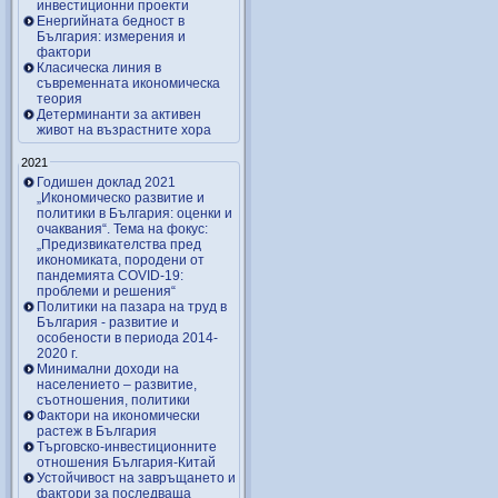
инвестиционни проекти
Енергийната бедност в
България: измерения и
фактори
Класическа линия в
съвременната икономическа
теория
Детерминанти за активен
живот на възрастните хора
2021
Годишен доклад 2021
„Икономическо развитие и
политики в България: оценки и
очаквания“. Тема на фокус:
„Предизвикателства пред
икономиката, породени от
пандемията COVID-19:
проблеми и решения“
Политики на пазара на труд в
България - развитие и
особености в периода 2014-
2020 г.
Минимални доходи на
населението – развитие,
съотношения, политики
Фактори на икономически
растеж в България
Търговско-инвестиционните
отношения България-Китай
Устойчивост на завръщането и
фактори за последваща