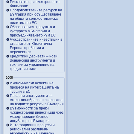
Рисковете при електронното
банкиране
Продоволствените ресурси на
България при осъществяване
на общата селскостопанска
политика на ЕС
Образованието, науката и
културата в България и
присъединяването към ЕС
Чуждестранните инвестиции в
страните от Югоизточна
Европа: проблеми и
перспективи
Кредитини деривати – нови
финансови инструменти и
техники за управление на
кредитния риск
2008
Икономически аспекти на
процеса на интеграцията на
Турция в ЕС
Пазарни инструменти за
екологосъобразно използване
на водните ресурси в България
Възможности за преки
чуждестранни инвестиции чрез
международни бизнес
инкубатори в България
Интеграционни процеси и
регионални различия-
европейски и национални