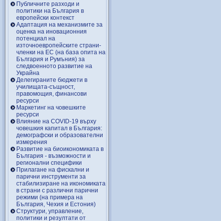
Публичните разходи и
политики на България в
европейски контекст
Адаптация на механизмите за
оценка на иновационния
потенциал на
източноевропейските страни-
членки на ЕС (на база опита на
България и Румъния) за
следвоенното развитие на
Украйна
Делегираните бюджети в
училищата-същност,
правомощия, финансови
ресурси
Маркетинг на човешките
ресурси
Влияние на COVID-19 върху
човешкия капитал в България:
демографски и образователни
измерения
Развитие на биоикономиката в
България - възможности и
регионални специфики
Прилагане на фискални и
парични инструменти за
стабилизиране на икономиката
в страни с различни парични
режими (на примера на
България, Чехия и Естония)
Структури, управление,
политики и резултати от