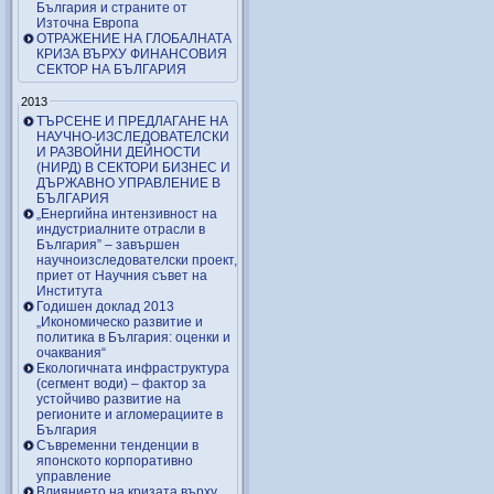
България и страните от
Източна Европа
ОТРАЖЕНИЕ НА ГЛОБАЛНАТА
КРИЗА ВЪРХУ ФИНАНСОВИЯ
СЕКТОР НА БЪЛГАРИЯ
2013
ТЪРСЕНЕ И ПРЕДЛАГАНЕ НА
НАУЧНО-ИЗСЛЕДОВАТЕЛСКИ
И РАЗВОЙНИ ДЕЙНОСТИ
(НИРД) В СЕКТОРИ БИЗНЕС И
ДЪРЖАВНО УПРАВЛЕНИЕ В
БЪЛГАРИЯ
„Енергийна интензивност на
индустриалните отрасли в
България” – завършен
научноизследователски проект,
приет от Научния съвет на
Института
Годишен доклад 2013
„Икономическо развитие и
политика в България: оценки и
очаквания“
Екологичната инфраструктура
(сегмент води) – фактор за
устойчиво развитие на
регионите и агломерациите в
България
Съвременни тенденции в
японското корпоративно
управление
Влиянието на кризата върху