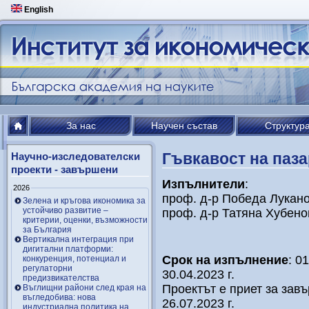
English
За нас
Научен състав
Структур
Гъвкавост на паза
Научно-изследователски
проекти - завършени
Изпълнители
:
2026
проф. д-р Победа Лукан
Зелена и кръгова икономика за
устойчиво развитие –
проф. д-р Татяна Хубен
критерии, оценки, възможности
за България
Вертикална интеграция при
дигитални платформи:
Срок на изпълнение
: 0
конкуренция, потенциал и
регулаторни
30.04.2023 г.
предизвикателства
Проектът е приет за зав
Въглищни райони след края на
въгледобива: нова
26.07.2023 г.
индустриална политика на