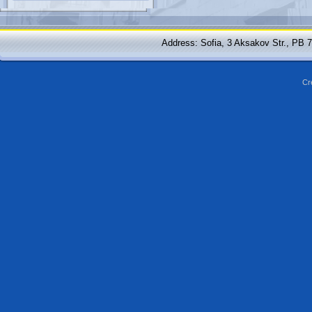
Address: Sofia, 3 Aksakov Str., PB 
Cr