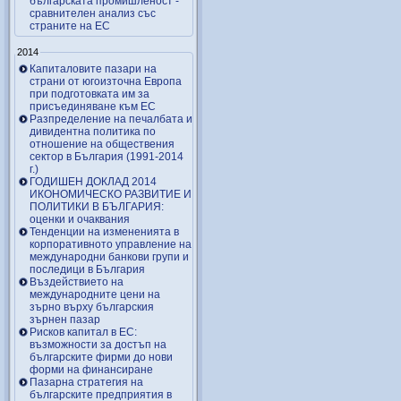
българската промишленост -
сравнителен анализ със
страните на ЕС
2014
Капиталовите пазари на
страни от югоизточна Европа
при подготовката им за
присъединяване към ЕС
Разпределение на печалбата и
дивидентна политика по
отношение на обществения
сектор в България (1991-2014
г.)
ГОДИШЕН ДОКЛАД 2014
ИКОНОМИЧЕСКО РАЗВИТИЕ И
ПОЛИТИКИ В БЪЛГАРИЯ:
оценки и очаквания
Тенденции на измененията в
корпоративното управление на
международни банкови групи и
последици в България
Въздействието на
международните цени на
зърно върху българския
зърнен пазар
Рисков капитал в ЕС:
възможности за достъп на
българските фирми до нови
форми на финансиране
Пазарна стратегия на
българските предприятия в