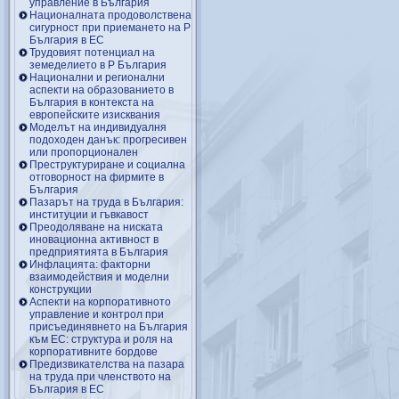
управление в България
Националната продоволствена
сигурност при приемането на Р
България в ЕС
Трудовият потенциал на
земеделието в Р България
Национални и регионални
аспекти на образованието в
България в контекста на
европейските изисквания
Моделът на индивидуалня
подоходен данък: прогресивен
или пропорционален
Преструктуриране и социална
отговорност на фирмите в
България
Пазарът на труда в България:
институции и гъвкавост
Преодоляване на ниската
иновационна активност в
предприятията в България
Инфлацията: факторни
взаимодействия и моделни
конструкции
Аспекти на корпоративното
управление и контрол при
присъединявнето на България
към ЕС: структура и роля на
корпоративните бордове
Предизвикателства на пазара
на труда при членството на
България в ЕС