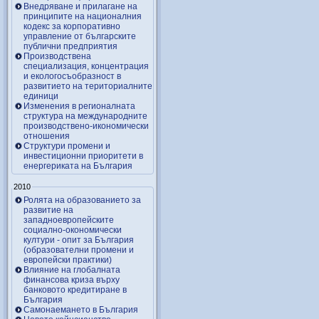
Внедряване и прилагане на
принципите на националния
кодекс за корпоративно
управление от българските
публични предприятия
Производствена
специализация, концентрация
и екологосъобразност в
развитието на териториалните
единици
Изменения в регионалната
структура на международните
производствено-икономически
отношения
Структури промени и
инвестиционни приоритети в
енергериката на България
2010
Ролята на образованието за
развитие на
западноевропейските
социално-окономически
култури - опит за България
(образователни промени и
европейски практики)
Влияние на глобалната
финансова криза върху
банковото кредитиране в
България
Самонаемането в България