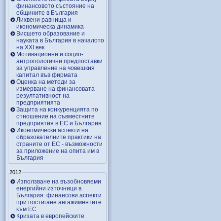
финансовото състояние на
общините в България
Лихвени равнища и
икономическа динамика
Висшето образование и
науката в България в началото
на ХХІ век
Мотивационни и социо-
антропологични предпоставки
за управление на човешкия
капитал във фирмата
Оценка на методи за
измерване на финансовата
резултативност на
предприятията
Защита на конкуренцията по
отношение на съвместните
предприятия в ЕС и България
Икономически аспекти на
образователните практики на
страните от ЕС - възможности
за приложение на опита им в
България
2012
Използване на възобновяеми
енергийни източници в
България: финансови аспекти
при постигане ангажиментите
към ЕС
Кризата в европейските