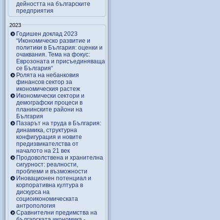
дейността на българските
предприятия
2023
Годишен доклад 2023
“Икономическо развитие и
политики в България: оценки и
очаквания. Тема на фокус:
Еврозоната и присъединяваща
се България“
Ролята на небанковия
финансов сектор за
икономическия растеж
Икономически сектори и
демографски процеси в
планинските райони на
България
Пазарът на труда в България:
динамика, структурна
конфигурация и новите
предизвикателства от
началото на 21 век
Продоволствена и хранителна
сигурност: реалности,
проблеми и възможности
Иновационен потенциал и
корпоративна култура в
дискурса на
социоикономическата
антропология
Сравнителни предимства на
българската икономика -