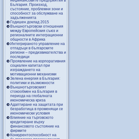
нефинансовите предприятия в
България. Произход,
състояние, проблемни зони и
способност за обслужване на
задълженията
Годишен доклад 2015
Външнотърговски отношения
между Европейския съюз и
регионалните интеграционни
общности в Африка
Интегрираното управление на
отпадъци в българските
региони – предизвикателства и
последици
Проявление на корпоративния
социален капитал при
изграждането на
мотивационни механизми
Зелена енергия в България:
политики и възможности
Външнотърговският
стокообмен на България в
периода на глобалната
икономическа криза
Адаптиране на защитата при
безработица в променящи се
икономически условия
Влияние на търговското
кредитиране върху
финансовото състояние на
фирмите
Конкурентоспособност на