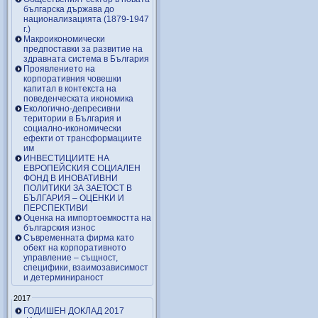
българска държава до
национализацията (1879-1947
г.)
Макроикономически
предпоставки за развитие на
здравната система в България
Проявлението на
корпоративния човешки
капитал в контекста на
поведенческата икономика
Екологично-депресивни
територии в България и
социално-икономически
ефекти от трансформациите
им
ИНВЕСТИЦИИТЕ НА
ЕВРОПЕЙСКИЯ СОЦИАЛЕН
ФОНД В ИНОВАТИВНИ
ПОЛИТИКИ ЗА ЗАЕТОСТ В
БЪЛГАРИЯ – OЦЕНКИ И
ПЕРСПЕКТИВИ
Оценка на импортоемкостта на
българския износ
Съвременната фирма като
обект на корпоративното
управление – същност,
специфики, взаимозависимост
и детерминираност
2017
ГОДИШЕН ДОКЛАД 2017