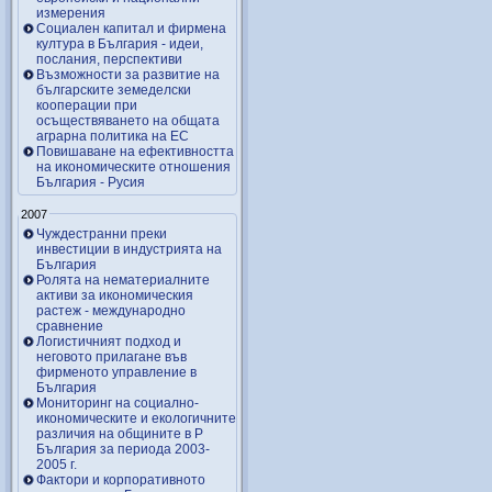
измерения
Социален капитал и фирмена
култура в България - идеи,
послания, перспективи
Възможности за развитие на
българските земеделски
кооперации при
осъществяването на общата
аграрна политика на ЕС
Повишаване на ефективността
на икономическите отношения
България - Русия
2007
Чуждестранни преки
инвестиции в индустрията на
България
Ролята на нематериалните
активи за икономическия
растеж - международно
сравнение
Логистичният подход и
неговото прилагане във
фирменото управление в
България
Мониторинг на социално-
икономическите и екологичните
различия на общините в Р
България за периода 2003-
2005 г.
Фактори и корпоративното