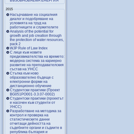
ВЪЗОБНОВЯЕМА ЕНЕРГИЯ
2015
Насърчаване на социалния
диалог и подобряване на
условията на труд на
работниците и служителите
Analysis of the potential for
growth and job creation through
the protection of water resources,
pack 2
WJP Rule of Law Index
С лице към новите
предизвикателства на времето:
модерна система за кариерно
развитие на преподавателския
състав на УНСС
Стъпка към ново
образователно бъдеще с
електронни форми на
дистанционно обучение
Студентски практики (Проект
BG051PO001-3.3.07-0002)
Студентски практики (проектът
е насочен към студенти от
УНСС)
Разработване на методика за
контрол и проверка на
статистическите данни
отчитащи дейността на
съдебните органи и съдиите в
република българия и