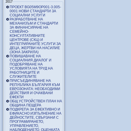
2017
ПРОЕКТ BG05M9OP001-3.005-
0001 НОВИ СТАНДАРТИ ЗА
СОЦИАЛНИ УСЛУГИ
РАЗРАБОТВАНЕ НА
МЕХАНИЗЪМ И СТАНДАРТИ
ЗА ФИНАНСИРАНЕ НА
СЕМЕЙНО-
КОНСУЛТАТИВНИТЕ
ЦЕНТРОВЕ (СКЦ) И
ИНТЕГРИРАНИТЕ УСЛУГИ ЗА
ДЕЦА, ЖЕРТВИ НА НАСИЛИЕ
(ЗОНА ЗАКРИЛА)
ПОВИШАВАНЕ НА
СОЦИАЛНИЯ ДИАЛОГ И
ПОДОБРЯВАНЕ НА
УСЛОВИЯТА НА ТРУД НА
РАБОТНИЦИТЕ И
СЛУЖИТЕЛИТЕ
ПРИСЪЕДИНЯВАНЕ НА
РЕПУБЛИКА БЪЛГАРИЯ КЪМ
ЕВРОЗОНАТА: НЕОБХОДИМИ
ДЕЙСТВИЯ И ОЧАКВАНИ
ЕФЕКТИ
ОБЩ УСТРОЙСТВЕН ПЛАН НА
ОБЩИНА ПЕЩЕРА
ПОДКРЕПА ЗА ЕФЕКТИВНО И
ЕФИКАСНО ИЗПЪЛНЕНИЕ НА
ДЕЙНОСТИТЕ, СВЪРЗАНИ С
ПРОГРАМИРАНЕТО,
УПРАВЛЕНИЕТО,
НАБЛЮДЕНИЕТО, ОЦЕНКАТА