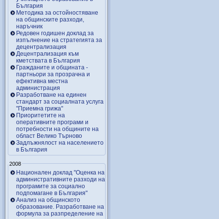
България
Методика за остойностяване
на общинските разходи,
наръчник
Редовен годишен доклад за
изпълнение на стратегията за
децентрализация
Децентрализация към
кметствата в България
Гражданите и общината -
партньори за прозрачна и
ефективна местна
администрация
Разработване на единен
стандарт за социалната услуга
"Приемна грижа"
Приоритетите на
оперативните програми и
потребности на общините на
област Велико Търново
Задлъжнялост на населението
в България
2008
Национален доклад "Оценка на
административните разходи на
програмите за социално
подпомагане в България"
Анализ на общинското
образование. Разработване на
формула за разпределение на