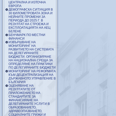
ЦЕНТРАЛНА И ИЗТОЧНА
ЕВРОПА
ДЕМОГРАФСКА СИТУАЦИЯ В
30 КИЛОМЕТРОВАТА ЗОНА И
НЕЙНИТЕ ПРОМЕНИ ЗА
ПЕРИОДА ДО 2025 Г. В
РЕЗУЛТАТ НА СТРОЕЖА И
ЕКСПЛОАТАЦИЯТА НА АЕЦ
БЕЛЕНЕ
БЕНЧМАРК ПО МЕСТНИ
ФИНАНСИ
ИЗВЪРШВАНЕ НА
МОНИТОРИНГ НА
РАЗВИТИЕТО НА СИСТЕМАТА
НА ДЕЛЕГИРАНИТЕ
БЮДЖЕТИ. ОРГАНИЗИРАНЕ
НА НАЦИОНАЛНА СРЕЩА ЗА
ОПРЕДЕЛЯНЕ НА ПРАКТИКИ
ПО ДЕЛЕГИРАНИТЕ БЮДЖЕТИ
МОНИТОРИНГ НА РЕФОРМАТА
КЪМ ДЕЦЕНТРАЛИЗАЦИЯ НА
ДЪРЖАВНОТО УПРАВЛЕНИЕ В
БЪЛГАРИЯ
ОЦЕНЯВАНЕ НА
РЕЗУЛТАТИТЕ ОТ
ПРИЛОЖЕНИЕТО НА
СТАНДАРТИТЕ ЗА
ФИНАНСИРАНЕ НА
ДЕЛЕГИРАНИТЕ УСЛУГИ В
ОБРАЗОВАНИЕТО,
ЗДРАВЕОПАЗВАНЕТО,
СОЦИАЛНИТЕ ГРИЖИ И