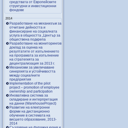
средствата от Европейските
структурни и инвестиционни
фондове
2014
Разработване на механизъм за
отчитане дейността и
финансиране на социалната
услуга в общността „Център за
обществена подкрепа
Разработване на мониторингов
доклад за оценка на
резултатите от изпълнението
на програмата за изпълнение
на стратегията за
децентрализация за 2013 г.
Механизми за увеличаване
синергията и устойчивостта
между социалните
предприятия
Implementation of the pilot
project – promotion of employee
ownership and participation
Иновативна система за
складиране и интерпретация
на данни (WarehouseProject)
Развитие на електронни
форми на дистанционно
обучение в системата на
висшето образование, 2013-
2014
Създаване на фуражна кухня и