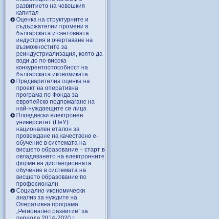
развитието на човешкия
капитал
Оценка на структурните и
съдържателни промени в
българската и световната
индустрия и очертаване на
възможностите за
реиндустриализация, която да
води до по-висока
конкурентоспособност на
българската икономиката
Предварителна оценка на
проект на оперативна
програма по Фонда за
европейско подпомагане на
най-нуждаещите се лица
Пловдивски електронен
университет (ПеУ):
национален еталон за
провеждане на качествено е-
обучение в системата на
висшето образование – старт в
овладяването на електронните
форми на дистанционната
обучение в системата на
висшето образование по
професионалн
Социално-икономически
анализ за нуждите на
Оперативна програма
„Регионално развитие” за
периода 2014-2020 г.