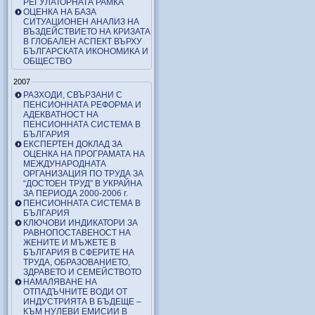
РЕГУЛАТОРНАТА РАМКА
ОЦЕНКА НА БАЗА
СИТУАЦИОНЕН АНАЛИЗ НА
ВЪЗДЕЙСТВИЕТО НА КРИЗАТА
В ГЛОБАЛЕН АСПЕКТ ВЪРХУ
БЪЛГАРСКАТА ИКОНОМИКА И
ОБЩЕСТВО
2007
РАЗХОДИ, СВЪРЗАНИ С
ПЕНСИОННАТА РЕФОРМА И
АДЕКВАТНОСТ НА
ПЕНСИОННАТА СИСТЕМА В
БЪЛГАРИЯ
ЕКСПЕРТЕН ДОКЛАД ЗА
ОЦЕНКА НА ПРОГРАМАТА НА
МЕЖДУНАРОДНАТА
ОРГАНИЗАЦИЯ ПО ТРУДА ЗА
“ДОСТОЕН ТРУД” В УКРАЙНА
ЗА ПЕРИОДА 2000-2006 г.
ПЕНСИОННАТА СИСТЕМА В
БЪЛГАРИЯ
КЛЮЧОВИ ИНДИКАТОРИ ЗА
РАВНОПОСТАВЕНОСТ НА
ЖЕНИТЕ И МЪЖЕТЕ В
БЪЛГАРИЯ В СФЕРИТЕ НА
ТРУДА, ОБРАЗОВАНИЕТО,
ЗДРАВЕТО И СЕМЕЙСТВОТО
НАМАЛЯВАНЕ НА
ОТПАДЪЧНИТЕ ВОДИ ОТ
ИНДУСТРИЯТА В БЪДЕЩЕ –
КЪМ НУЛЕВИ ЕМИСИИ В