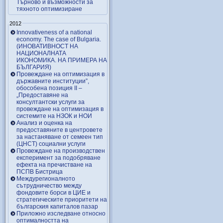
Търново и възможности за
тяхното оптимизиране
2012
Innovativeness of a national
economy. The case of Bulgaria.
(ИНОВАТИВНОСТ НА
НАЦИОНАЛНАТА
ИКОНОМИКА. НА ПРИМЕРА НА
БЪЛГАРИЯ)
Провеждане на оптимизация в
държавните институции”,
обособена позиция ІІ –
„Предоставяне на
консултантски услуги за
провеждане на оптимизация в
системите на НЗОК и НОИ
Анализ и оценка на
предоставяните в центровете
за настаняване от семеен тип
(ЦНСТ) социални услуги
Провеждане на производствен
експеримент за подобряване
ефекта на пречистване на
ПСПВ Бистрица
Междурегионалното
сътрудничество между
фондовите борси в ЦИЕ и
стратегическите приоритети на
българския капиталов пазар
Приложно изследване относно
оптималността на