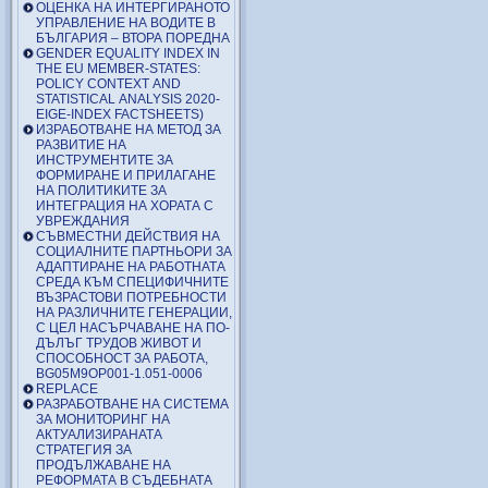
ОЦЕНКА НА ИНТЕРГИРАНОТО
УПРАВЛЕНИЕ НА ВОДИТЕ В
БЪЛГАРИЯ – ВТОРА ПОРЕДНА
GENDER EQUALITY INDEX IN
THE EU MEMBER-STATES:
POLICY CONTEXT AND
STATISTICAL ANALYSIS 2020-
EIGE-INDEX FACTSHEETS)
ИЗРАБОТВАНЕ НА МЕТОД ЗА
РАЗВИТИЕ НА
ИНСТРУМЕНТИТЕ ЗА
ФОРМИРАНЕ И ПРИЛАГАНЕ
НА ПОЛИТИКИТЕ ЗА
ИНТЕГРАЦИЯ НА ХОРАТА С
УВРЕЖДАНИЯ
СЪВМЕСТНИ ДЕЙСТВИЯ НА
СОЦИАЛНИТЕ ПАРТНЬОРИ ЗА
АДАПТИРАНЕ НА РАБОТНАТА
СРЕДА КЪМ СПЕЦИФИЧНИТЕ
ВЪЗРАСТОВИ ПОТРЕБНОСТИ
НА РАЗЛИЧНИТЕ ГЕНЕРАЦИИ,
С ЦЕЛ НАСЪРЧАВАНЕ НА ПО-
ДЪЛЪГ ТРУДОВ ЖИВОТ И
СПОСОБНОСТ ЗА РАБОТА,
BG05M9OP001-1.051-0006
REPLACE
РАЗРАБОТВАНЕ НА СИСТЕМА
ЗА МОНИТОРИНГ НА
АКТУАЛИЗИРАНАТА
СТРАТЕГИЯ ЗА
ПРОДЪЛЖАВАНЕ НА
РЕФОРМАТА В СЪДЕБНАТА