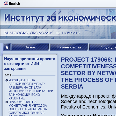
English
За нас
Научен състав
Структур
PROJECT 179066:
Научно-приложни проекти
с експерти от ИИИ -
COMPETITIVENESS
завършени
SECTOR BY NETW
2021
THE PROCESS OF
ИЗСЛЕДВАНЕ НА
ЗАВИСИМОСТИ МЕЖДУ
SERBIA
РАЗМЕРА НА СИВАТА
ИКОНОМИКА И ИНДИКАТОРИ
ЗА ИКОНОМИЧЕСКО
Международен проект, фин
РАЗВИТИЕ
Science and Technological
ПРИЛОЖЕНИЕ НА
МОНЕТАРНИЯ МЕТОД ЗА
Faculty of Economics, Univ
ОЦЕНКА НА РАЗМЕРА НА
СИВАТА ИКОНОМИКА В
Участници от
Институт