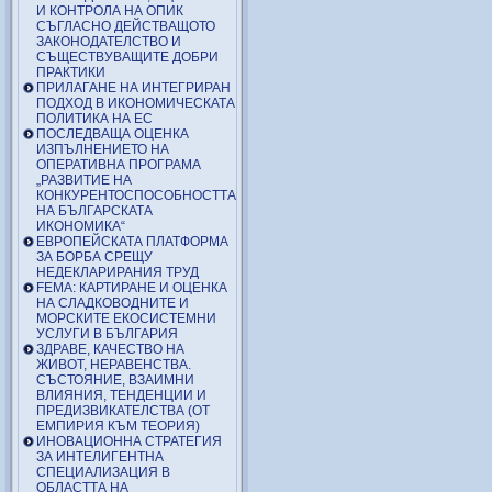
И КОНТРОЛА НА ОПИК
СЪГЛАСНО ДЕЙСТВАЩОТО
ЗАКОНОДАТЕЛСТВО И
СЪЩЕСТВУВАЩИТЕ ДОБРИ
ПРАКТИКИ
ПРИЛАГАНЕ НА ИНТЕГРИРАН
ПОДХОД В ИКОНОМИЧЕСКАТА
ПОЛИТИКА НА ЕС
ПОСЛЕДВАЩА ОЦЕНКА
ИЗПЪЛНЕНИЕТО НА
ОПЕРАТИВНА ПРОГРАМА
„РАЗВИТИЕ НА
КОНКУРЕНТОСПОСОБНОСТТА
НА БЪЛГАРСКАТА
ИКОНОМИКА“
ЕВРОПЕЙСКАТА ПЛАТФОРМА
ЗА БОРБА СРЕЩУ
НЕДЕКЛАРИРАНИЯ ТРУД
FEMA: КАРТИРАНЕ И ОЦЕНКА
НА СЛАДКОВОДНИТЕ И
МОРСКИТЕ ЕКОСИСТЕМНИ
УСЛУГИ В БЪЛГАРИЯ
ЗДРАВЕ, КАЧЕСТВО НА
ЖИВОТ, НЕРАВЕНСТВА.
СЪСТОЯНИЕ, ВЗАИМНИ
ВЛИЯНИЯ, ТЕНДЕНЦИИ И
ПРЕДИЗВИКАТЕЛСТВА (ОТ
ЕМПИРИЯ КЪМ ТЕОРИЯ)
ИНОВАЦИОННА СТРАТЕГИЯ
ЗА ИНТЕЛИГЕНТНА
СПЕЦИАЛИЗАЦИЯ В
ОБЛАСТТА НА