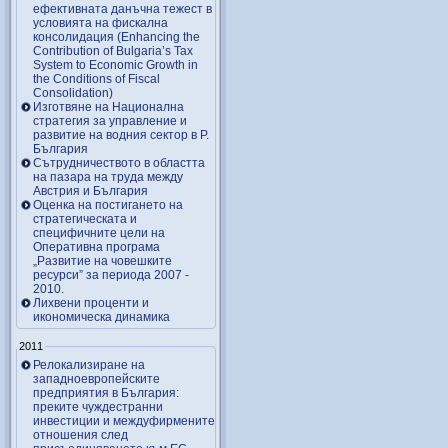
ефективната данъчна тежест в
условията на фискална
консолидация (Enhancing the
Contribution of Bulgaria’s Tax
System to Economic Growth in
the Conditions of Fiscal
Consolidation)
Изготвяне на Национална
стратегия за управление и
развитие на водния сектор в Р.
България
Сътрудничеството в областта
на пазара на труда между
Австрия и България
Оценка на постигането на
стратегическата и
специфичните цели на
Оперативна програма
„Развитие на човешките
ресурси” за периода 2007 ‑
2010.
Лихвени проценти и
икономическа динамика
2011
Релокализиране на
западноевропейските
предприятия в България:
преките чуждестранни
инвестиции и междуфирмените
отношения след