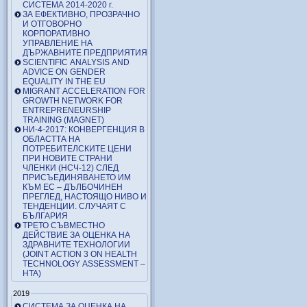
СИСТЕМА 2014-2020 г.
ЗА ЕФЕКТИВНО, ПРОЗРАЧНО
И ОТГОВОРНО
КОРПОРАТИВНО
УПРАВЛЕНИЕ НА
ДЪРЖАВНИТЕ ПРЕДПРИЯТИЯ
SCIENTIFIC ANALYSIS AND
ADVICE ON GENDER
EQUALITY IN THE EU
MIGRANT ACCELERATION FOR
GROWTH NETWORK FOR
ENTREPRENEURSHIP
TRAINING (MAGNET)
НИ-4-2017: КОНВЕРГЕНЦИЯ В
ОБЛАСТТА НА
ПОТРЕБИТЕЛСКИТЕ ЦЕНИ
ПРИ НОВИТЕ СТРАНИ
ЧЛЕНКИ (НСЧ-12) СЛЕД
ПРИСЪЕДИНЯВАНЕТО ИМ
КЪМ ЕС – ДЪЛБОЧИНЕН
ПРЕГЛЕД, НАСТОЯЩО НИВО И
ТЕНДЕНЦИИ. СЛУЧАЯТ С
БЪЛГАРИЯ
ТРЕТО СЪВМЕСТНО
ДЕЙСТВИЕ ЗА ОЦЕНКА НА
ЗДРАВНИТЕ ТЕХНОЛОГИИ
(JOINT ACTION 3 ON HEALTH
TECHNOLOGY ASSESSMENT –
HTA)
2019
СИСТЕМА ЗА ОЦЕНКА НА