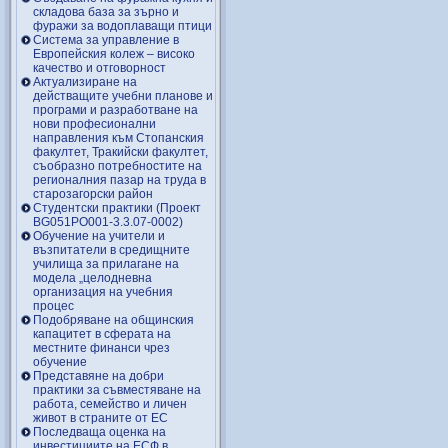
складова база за зърно и
фуражи за водоплаващи птици
Система за управление в
Европейския колеж – високо
качество и отговорност
Актуализиране на
действащите учебни планове и
програми и разработване на
нови професионални
направления към Стопанския
факултет, Тракийски факултет,
съобразно потребностите на
регионалния пазар на труда в
старозагорски район
Студентски практики (Проект
BG051PO001-3.3.07-0002)
Обучение на учители и
възпитатели в средищните
училища за прилагане на
модела „целодневна
организация на учебния
процес
Подобряване на общинския
капацитет в сферата на
местните финанси чрез
обучение
Представяне на добри
практики за съвместяване на
работа, семейство и личен
живот в страните от ЕС
Последваща оценка на
инвестициите на ЕСФ в