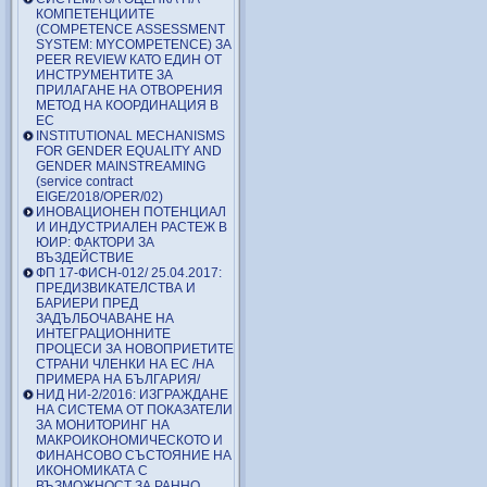
КОМПЕТЕНЦИИТЕ
(COMPETENCE ASSESSMENT
SYSTEM: MYCOMPETENCE) ЗА
PEER REVIEW КАТО ЕДИН ОТ
ИНСТРУМЕНТИТЕ ЗА
ПРИЛАГАНЕ НА ОТВОРЕНИЯ
МЕТОД НА КООРДИНАЦИЯ В
ЕС
INSTITUTIONAL MECHANISMS
FOR GENDER EQUALITY AND
GENDER MAINSTREAMING
(service contract
EIGE/2018/OPER/02)
ИНОВАЦИОНЕН ПОТЕНЦИАЛ
И ИНДУСТРИАЛЕН РАСТЕЖ В
ЮИР: ФАКТОРИ ЗА
ВЪЗДЕЙСТВИЕ
ФП 17-ФИСН-012/ 25.04.2017:
ПРЕДИЗВИКАТЕЛСТВА И
БАРИЕРИ ПРЕД
ЗАДЪЛБОЧАВАНЕ НА
ИНТЕГРАЦИОННИТЕ
ПРОЦЕСИ ЗА НОВОПРИЕТИТЕ
СТРАНИ ЧЛЕНКИ НА ЕС /НА
ПРИМЕРА НА БЪЛГАРИЯ/
НИД НИ-2/2016: ИЗГРАЖДАНЕ
НА СИСТЕМА ОТ ПОКАЗАТЕЛИ
ЗА МОНИТОРИНГ НА
МАКРОИКОНОМИЧЕСКОТО И
ФИНАНСОВО СЪСТОЯНИЕ НА
ИКОНОМИКАТА С
ВЪЗМОЖНОСТ ЗА РАННО