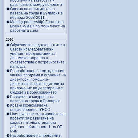
проблеми на заетостта и
равенството между половете
Оценка на политиките на
пазара на труда в България в
периода 2008-2011 г.
Mobility partnership” Експертна
мрежа към ЕК по мобилност на
работната сила
2010
Обучението на докторантите в
базови исзледователски
умения - предпоставки за
динамична кариера в
съответствие с потребностите
на труда
Разработване на методология,
учебни програми и обучение на
директори, помощник-
директори и счетоводители за
приложение на делегираните
бюджети в образованието
Гъвкавост и сигурност на
пазара на труда в България
Кратка икономическа
енциклопедия – УНСС
Насърчаване стартирането на
проекти за развиване на
самостоятелна стопанска
дейност – Компонент I. на ОП
РЧР
Разработване на програми и