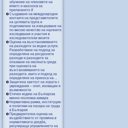
обучение на членовете на
кпкитс и каосносв за
прилагането й
Създаване на международни
контакти на представителите
на целевата група и
подпомагане за извършване на
по-високо качество на научните
изследвания и участия в
изследователски визити
Оценка на възстановяването
на разходите за водни услуги.
Разработване на подход за
определяне на ресурсните
разходи и разходите за
опазване на околната среда
при оценката на
възстановяването на
разходите, както и подход за
определяне на приноса на ...
Защитена заетост на хората с
увреждания – опит, иновации и
възможности
Етичен кодекс на Българска
минно-геоложка камара
Нормативна рамка, институции
и политики на пазара на труда
в България
Предварителна оценка на
въздействието от промяна в
нормативната уредба,
регулираща управлението на