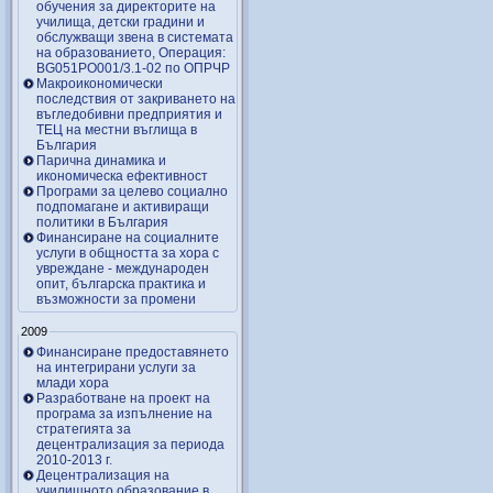
обучения за директорите на
училища, детски градини и
обслужващи звена в системата
на образованието, Операция:
BG051PO001/3.1-02 по ОПРЧР
Макроикономически
последствия от закриването на
въгледобивни предприятия и
ТЕЦ на местни въглища в
България
Парична динамика и
икономическа ефективност
Програми за целево социално
подпомагане и активиращи
политики в България
Финансиране на социалните
услуги в общността за хора с
увреждане - международен
опит, българска практика и
възможности за промени
2009
Финансиране предоставянето
на интегрирани услуги за
млади хора
Разработване на проект на
програма за изпълнение на
стратегията за
децентрализация за периода
2010-2013 г.
Децентрализация на
училищното образование в