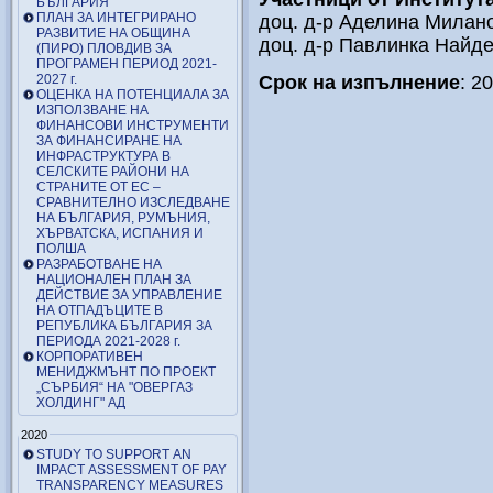
БЪЛГАРИЯ
ПЛАН ЗА ИНТЕГРИРАНО
доц. д-р Аделина Милан
РАЗВИТИЕ НА ОБЩИНА
доц. д-р Павлинка Найд
(ПИРО) ПЛОВДИВ ЗА
ПРОГРАМЕН ПЕРИОД 2021-
2027 г.
Срок на изпълнение
: 2
ОЦЕНКА НА ПОТЕНЦИАЛА ЗА
ИЗПОЛЗВАНЕ НА
ФИНАНСОВИ ИНСТРУМЕНТИ
ЗА ФИНАНСИРАНЕ НА
ИНФРАСТРУКТУРА В
СЕЛСКИТЕ РАЙОНИ НА
СТРАНИТЕ ОТ ЕС –
СРАВНИТЕЛНО ИЗСЛЕДВАНЕ
НА БЪЛГАРИЯ, РУМЪНИЯ,
ХЪРВАТСКА, ИСПАНИЯ И
ПОЛША
РАЗРАБОТВАНЕ НА
НАЦИОНАЛЕН ПЛАН ЗА
ДЕЙСТВИЕ ЗА УПРАВЛЕНИЕ
НА ОТПАДЪЦИТЕ В
РЕПУБЛИКА БЪЛГАРИЯ ЗА
ПЕРИОДА 2021-2028 г.
КОРПОРАТИВЕН
МЕНИДЖМЪНТ ПО ПРОЕКТ
„СЪРБИЯ“ НА "ОВЕРГАЗ
ХОЛДИНГ" АД
2020
STUDY TO SUPPORT AN
IMPACT ASSESSMENT OF PAY
TRANSPARENCY MEASURES