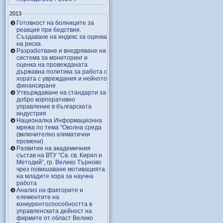
2013
Готовност на болниците за
реакция при бедствия.
Създаване на индекс за оценка
на риска
Разработване и внедряване на
система за мониторинг и
оценка на провежданата
държавна политика за работа с
хората с увреждания и нейното
финансиране
Утвърждаване на стандарти за
добро корпоративно
управление в българската
индустрия
Национална Информационна
мрежа по тема "Околна среда
(включително климатични
промени)
Развитие на академичния
състав на ВТУ ”Св. св. Кирил и
Методий”, гр. Велико Търново
чрез повишаване мотивацията
на младите хора за научна
работа
Анализ на факторите и
елементите на
конкурентоспособността в
управленската дейност на
фирмите от област Велико