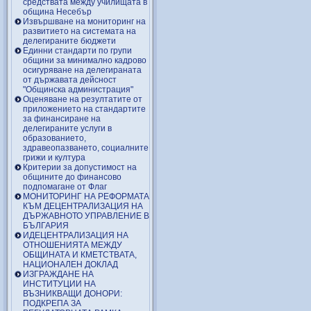
средствата между училищата в
община Несебър
Извършване на мониторинг на
развитието на системата на
делегираните бюджети
Единни стандарти по групи
общини за минимално кадрово
осигуряване на делегираната
от държавата дейсност
"Общинска администрация"
Оценяване на резултатите от
приложението на стандартите
за финансиране на
делегираните услуги в
образованието,
здравеопазването, социалните
грижи и култура
Критерии за допустимост на
общините до финансово
подпомагане от Флаг
МОНИТОРИНГ НА РЕФОРМАТА
КЪМ ДЕЦЕНТРАЛИЗАЦИЯ НА
ДЪРЖАВНОТО УПРАВЛЕНИЕ В
БЪЛГАРИЯ
ИДЕЦЕНТРАЛИЗАЦИЯ НА
ОТНОШЕНИЯТА МЕЖДУ
ОБЩИНАТА И КМЕТСТВАТА,
НАЦИОНАЛЕН ДОКЛАД
ИЗГРАЖДАНЕ НА
ИНСТИТУЦИИ НА
ВЪЗНИКВАЩИ ДОНОРИ:
ПОДКРЕПА ЗА