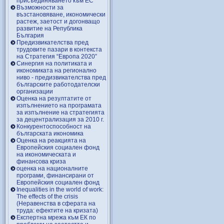
присъединяването към ЕС
Възможности за
възстановяване, икономически
растеж, заетост и догонващо
развитие на Република
България
Предизвикателства пред
трудовите пазари в контекста
на Стратегия “Европа 2020”
Синергия на политиката и
икономиката на регионално
ниво - предизвикателства пред
българските работодателски
организации
Оценка на резултатите от
изпълнението на програмата
за изпълнение на стратегията
за децентрализация за 2010 г.
Конкурентоспособност на
българската икономика
Оценка на реакцията на
Европейския социален фонд
на икономическата и
финансова криза
оценка на националните
програми, финансирани от
Европейския социален фонд
Inequalities in the world of work:
The effects of the crisis
(Неравенства в сферата на
труда: ефектите на кризата)
Експертна мрежа към ЕК по