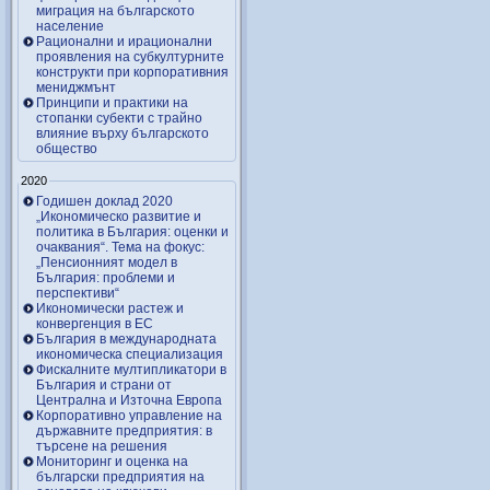
миграция на българското
население
Рационални и ирационални
проявления на субкултурните
конструкти при корпоративния
мениджмънт
Принципи и практики на
стопанки субекти с трайно
влияние върху българското
общество
2020
Годишен доклад 2020
„Икономическо развитие и
политика в България: оценки и
очаквания“. Тема на фокус:
„Пенсионният модел в
България: проблеми и
перспективи“
Икономически растеж и
конвергенция в ЕС
България в международната
икономическа специализация
Фискалните мултипликатори в
България и страни от
Централна и Източна Европа
Корпоративно управление на
държавните предприятия: в
търсене на решения
Мониторинг и оценка на
български предприятия на