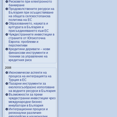
Рисковете при електронното
банкиране
Продоволствените ресурси на
България при осъществяване
на общата селскостопанска
политика на ЕС
Образованието, науката и
културата в България и
присъединяването към ЕС
Чуждестранните инвестиции в
страните от Югоизточна
Европа: проблеми и
перспективи
Кредитини деривати – нови
финансови инструменти и
техники за управление на
кредитния риск
2008
Икономически аспекти на
процеса на интеграцията на
Турция в ЕС
Пазарни инструменти за
екологосъобразно използване
на водните ресурси в България
Възможности за преки
чуждестранни инвестиции чрез
международни бизнес
инкубатори в България
Интеграционни процеси и
регионални различия-
европейски и национални