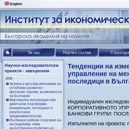
English
За нас
Научен състав
Структур
Тенденции на изм
Научно-изследователски
проекти - завършени
управление на ме
2026
последици в Бълг
Зелена и кръгова икономика за
устойчиво развитие –
критерии, оценки, възможности
за България
Вертикална интеграция при
Индивидуален изследов
дигитални платформи:
КОРПОРАТИВНОТО УП
конкуренция, потенциал и
регулаторни
БАНКОВИ ГРУПИ: ПОСЛ
предизвикателства
Въглищни райони след края на
Изпълнител на проекта: 
въгледобива: нова
индустриална политика на