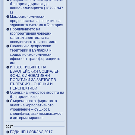
българска държава до
национализацията (1879-1947
г.)
Макроикономически
предпоставки за развитие на
здравната система в България
Проявлението на
корпоративния човешки
капитал в контекста на
поведенческата икономика
Екологично-депресивни
територии в България и
социално-икономически
ефекти от трансформациите
им
ИНВЕСТИЦИИТЕ НА
ЕВРОПЕЙСКИЯ СОЦИАЛЕН
ФОНД В ИНОВАТИВНИ
ПОЛИТИКИ ЗА ЗАЕТОСТ В
БЪЛГАРИЯ – OЦЕНКИ И
ПЕРСПЕКТИВИ
Оценка на импортоемкостта на
българския износ
Съвременната фирма като
обект на корпоративното
управление – същност,
специфики, взаимозависимост
и детерминираност
2017
ГОДИШЕН ДОКЛАД 2017