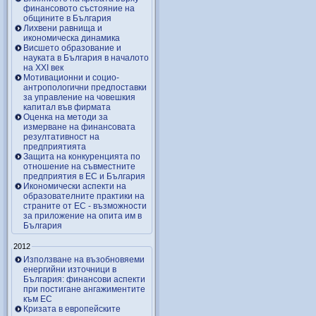
финансовото състояние на
общините в България
Лихвени равнища и
икономическа динамика
Висшето образование и
науката в България в началото
на ХХІ век
Мотивационни и социо-
антропологични предпоставки
за управление на човешкия
капитал във фирмата
Оценка на методи за
измерване на финансовата
резултативност на
предприятията
Защита на конкуренцията по
отношение на съвместните
предприятия в ЕС и България
Икономически аспекти на
образователните практики на
страните от ЕС - възможности
за приложение на опита им в
България
2012
Използване на възобновяеми
енергийни източници в
България: финансови аспекти
при постигане ангажиментите
към ЕС
Кризата в европейските