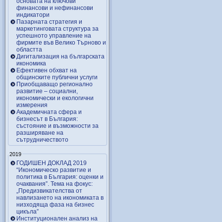
основата на ключови
финансови и нефинансови
индикатори
Пазарната стратегия и
маркетинговата структура за
успешното управление на
фирмите във Велико Търново и
областта
Дигитализация на българската
икономика
Ефективен обхват на
общинските публични услуги
Приобщаващо регионално
развитие – социални,
икономически и екологични
измерения
Академичната сфера и
бизнесът в България:
състояние и възможности за
разширяване на
сътрудничеството
2019
ГОДИШЕН ДОКЛАД 2019
“Икономическо развитие и
политика в България: оценки и
очаквания”. Тема на фокус:
„Предизвикателства от
навлизането на икономиката в
низходяща фаза на бизнес
цикъла”
Институционален анализ на