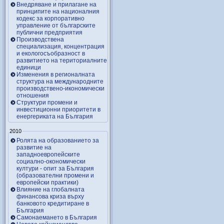
Внедряване и прилагане на
принципите на националния
кодекс за корпоративно
управление от българските
публични предприятия
Производствена
специализация, концентрация
и екологосъобразност в
развитието на териториалните
единици
Изменения в регионалната
структура на международните
производствено-икономически
отношения
Структури промени и
инвестиционни приоритети в
енергериката на България
2010
Ролята на образованието за
развитие на
западноевропейските
социално-окономически
култури - опит за България
(образователни промени и
европейски практики)
Влияние на глобалната
финансова криза върху
банковото кредитиране в
България
Самонаемането в България