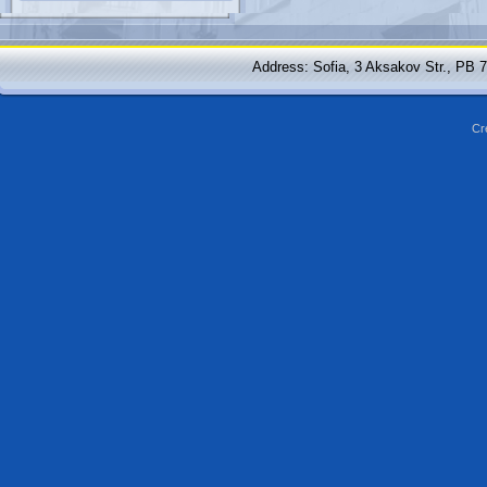
Address: Sofia, 3 Aksakov Str., PB 
Cr