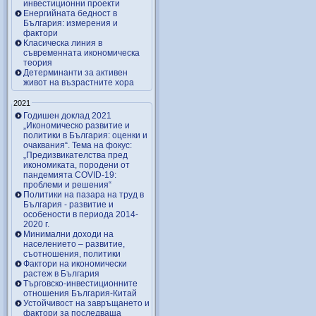
инвестиционни проекти
Енергийната бедност в
България: измерения и
фактори
Класическа линия в
съвременната икономическа
теория
Детерминанти за активен
живот на възрастните хора
2021
Годишен доклад 2021
„Икономическо развитие и
политики в България: оценки и
очаквания“. Тема на фокус:
„Предизвикателства пред
икономиката, породени от
пандемията COVID-19:
проблеми и решения“
Политики на пазара на труд в
България - развитие и
особености в периода 2014-
2020 г.
Минимални доходи на
населението – развитие,
съотношения, политики
Фактори на икономически
растеж в България
Търговско-инвестиционните
отношения България-Китай
Устойчивост на завръщането и
фактори за последваща