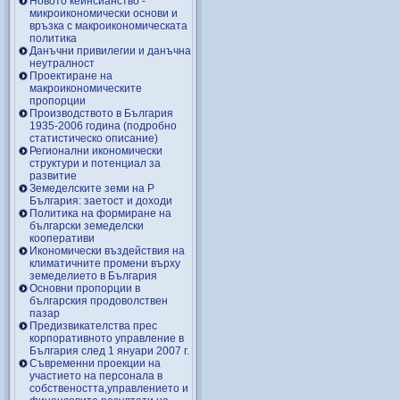
Новото кейнсианство -
микроикономически основи и
връзка с макроикономическата
политика
Данъчни привилегии и данъчна
неутралност
Проектиране на
макроикономическите
пропорции
Производството в България
1935-2006 година (подробно
статистическо описание)
Регионални икономически
структури и потенциал за
развитие
Земеделските земи на Р
България: заетост и доходи
Политика на формиране на
български земеделски
кооперативи
Икономически въздействия на
климатичните промени върху
земеделието в България
Основни пропорции в
българския продоволствен
пазар
Предизвикателства прес
корпоративното управление в
България след 1 януари 2007 г.
Съвременни проекции на
участието на персонала в
собствеността,управлението и