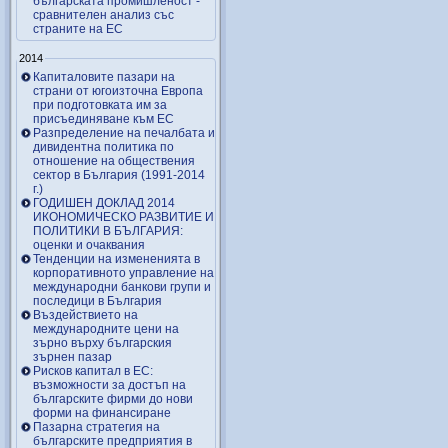
българската промишленост -
сравнителен анализ със
страните на ЕС
2014
Капиталовите пазари на
страни от югоизточна Европа
при подготовката им за
присъединяване към ЕС
Разпределение на печалбата и
дивидентна политика по
отношение на обществения
сектор в България (1991-2014
г.)
ГОДИШЕН ДОКЛАД 2014
ИКОНОМИЧЕСКО РАЗВИТИЕ И
ПОЛИТИКИ В БЪЛГАРИЯ:
оценки и очаквания
Тенденции на измененията в
корпоративното управление на
международни банкови групи и
последици в България
Въздействието на
международните цени на
зърно върху българския
зърнен пазар
Рисков капитал в ЕС:
възможности за достъп на
българските фирми до нови
форми на финансиране
Пазарна стратегия на
българските предприятия в