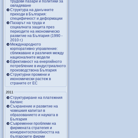
трудови пазари и политики за
овладяване
Структура на данъчните
приходи в България:
специфичност и деформации
Пазарът на труда и
социалната защита през
периодите на икономическо
развитие на България (1990 -
2010 г.)
Международното
корпоративно управление:
сближаване и различия между
националните модели
Ефективност на енергийното
потребление в индустриалното
производствона България
Структурни промени и
икономически растеж в
страните от ЕС
2011
Структуриране на платежния
баланс
Съхранение и развитие на
човешкия капитал в
образованието и науката в
България
Съвременни проблеми на
фирмената стратегия и
конкурентоспособността на
българските фирми