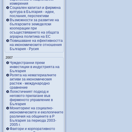
измерения
Социален капитал и фирмена
култура в България - идеи,
послания, перспективи
Възможности за развитие на
българските земеделски
кооперации при
осъществяването на общата
аграрна политика на ЕС
Повишаване на ефективността
на икономическите отношения
България - Русия
2007
Чуждестранни преки
инвестиции в индустрията на
България
Ролята на нематериалните
активи за икономическия
растеж - международно
сравнение
Логистичният подход и
неговото прилагане във
фирменото управление в
България
Мониторинг на социално-
икономическите и екологичните
различия на общините в Р
България за периода 2003-
2005 г.
Фактори и корпоративното