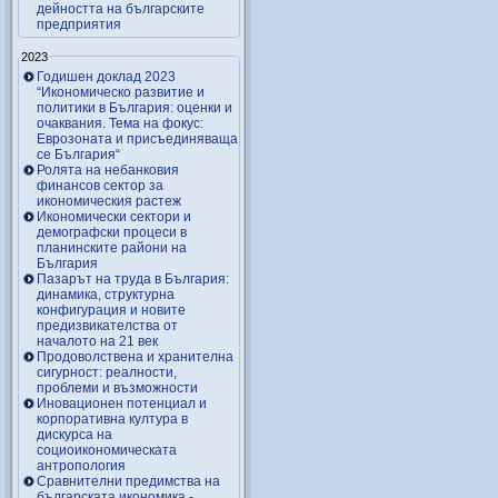
дейността на българските
предприятия
2023
Годишен доклад 2023
“Икономическо развитие и
политики в България: оценки и
очаквания. Тема на фокус:
Еврозоната и присъединяваща
се България“
Ролята на небанковия
финансов сектор за
икономическия растеж
Икономически сектори и
демографски процеси в
планинските райони на
България
Пазарът на труда в България:
динамика, структурна
конфигурация и новите
предизвикателства от
началото на 21 век
Продоволствена и хранителна
сигурност: реалности,
проблеми и възможности
Иновационен потенциал и
корпоративна култура в
дискурса на
социоикономическата
антропология
Сравнителни предимства на
българската икономика -