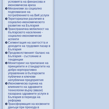
условията на финансова и
икономическа криза
Механизми за социално
подпомагане на
потреблението на ВиК услуги
Териториални различия в
социално-икономическото
развитие на България
Трансгранична мобилност на
българското население -
социално-икономически
аспекти
Сегментация на заетостта и
доходите на трудовия пазар в
България
Продоволственият баланс на
България - състояние и
тенденции
Мониторинг на прилагане на
принципите и стандартите на
добро корпоративно
управление в българските
публични и ключови
непублични предприятия
Икономическа оценка на
влиянието на здравните
технологии върху (квази)
пазарана здравните услуги в
България в периода на
реформа
Трансформация на косвените
данъци при прехода в