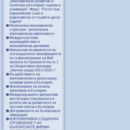
„Икономическо развитие и
политика в България: оценки и
очаквания”. Фокус: “Пътят към
Европейския съюз и
равносметка от първите десет
години”
Регионални икономически
структури - регионална
икономическа ефективност
Междуотраслови
взаимодействия и
икономическа динамика
Финансови възможности на
потенциалните бенефициенти
за съфинансиране на ВиК
проекти по Приоритетна ос 1
на Оперативна програма
„Околна среда 2014-2020 г.“
Въздействието на
икономическата криза върху
уязвими групи в България
Финансиране на зелена
икономика в България
Международните финансови
институции след кризата и
ролята им за развитието на
частния сектор в България
Детерминанти на българската
емиграция
КОРПОРАТИВНА СОЦИАЛНА
ОТГОВОРНОСТ НА
БЪЛГАРСКИТЕ ФИРМИ -