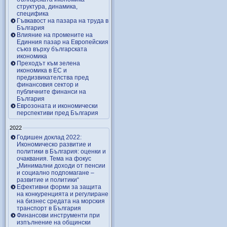
структура, динамика,
специфика
Гъвкавост на пазара на труда в
България
Влияние на промените на
Единния пазар на Европейския
съюз върху българската
икономика
Преходът към зелена
икономика в ЕС и
предизвикателства пред
финансовия сектор и
публичните финанси на
България
Еврозоната и икономически
перспективи пред България
2022
Годишен доклад 2022:
Икономическо развитие и
политики в България: оценки и
очаквания. Тема на фокус
„Минимални доходи от пенсии
и социално подпомагане –
развитие и политики“
Ефективни форми за защита
на конкуренцията и регулиране
на бизнес средата на морския
транспорт в България
Финансови инструменти при
изпълнение на общински