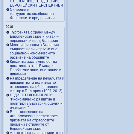
СЪСТОЯНИЕ, ТЕНДЕНЦИИ,
ЕВРОПЕЙСКИ ПЕРСПЕКТИВИ
Синергия и
конкурентоспособност на
българските предприятия
2016
Търговията с храни между
Европейския съюз и Китай –
перспективи пред България
Местни финанси в България -
същност, цели и връзки със
социално-икономическото
развитие на общините
Кредитна задлъжнялост на
домакинствата в България.
Проблемни зони, състояние и
динамика
Разпределение на печалбата и
дивидентната политика по
отношение на обществения
сектор в България (1991-2013)
ГОДИШЕН ДОКЛАД 2016
"Икономическо развитие и
политики в България: оценки и
очаквания"
Възстановяване на
икономическия растеж през
призмата на отрасловите
промени в страните от
Европейския съюз
Адекватност на принципите за