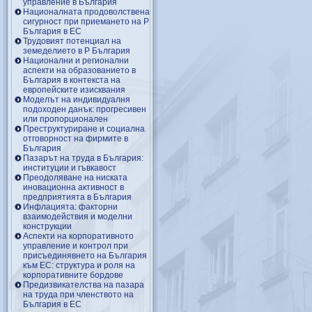
управление в България
Националната продоволствена
сигурност при приемането на Р
България в ЕС
Трудовият потенциал на
земеделието в Р България
Национални и регионални
аспекти на образованието в
България в контекста на
европейските изисквания
Моделът на индивидуалня
подоходен данък: прогресивен
или пропорционален
Преструктуриране и социална
отговорност на фирмите в
България
Пазарът на труда в България:
институции и гъвкавост
Преодоляване на ниската
иновационна активност в
предприятията в България
Инфлацията: факторни
взаимодействия и моделни
конструкции
Аспекти на корпоративното
управление и контрол при
присъединявнето на България
към ЕС: структура и роля на
корпоративните бордове
Предизвикателства на пазара
на труда при членството на
България в ЕС