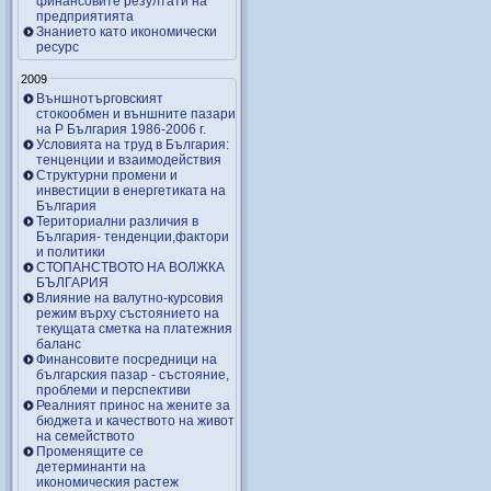
финансовите резултати на
предприятията
Знанието като икономически
ресурс
2009
Външнотърговският
стокообмен и външните пазари
на Р България 1986-2006 г.
Условията на труд в България:
тенценции и взаимодействия
Структурни промени и
инвестиции в енергетиката на
България
Териториални различия в
България- тенденции,фактори
и политики
СТОПАНСТВОТО НА ВОЛЖКА
БЪЛГАРИЯ
Влияние на валутно-курсовия
режим върху състоянието на
текущата сметка на платежния
баланс
Финансовите посредници на
българския пазар - състояние,
проблеми и перспективи
Реалният принос на жените за
бюджета и качеството на живот
на семейството
Променящите се
детерминанти на
икономическия растеж