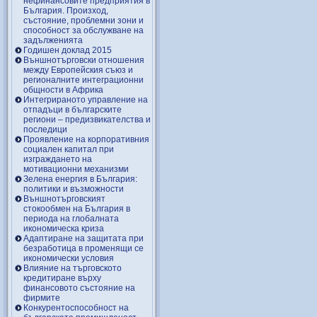
нефинансовите предприятия в
България. Произход,
състояние, проблемни зони и
способност за обслужване на
задълженията
Годишен доклад 2015
Външнотърговски отношения
между Европейския съюз и
регионалните интеграционни
общности в Африка
Интегрираното управление на
отпадъци в българските
региони – предизвикателства и
последици
Проявление на корпоративния
социален капитал при
изграждането на
мотивационни механизми
Зелена енергия в България:
политики и възможности
Външнотърговският
стокообмен на България в
периода на глобалната
икономическа криза
Адаптиране на защитата при
безработица в променящи се
икономически условия
Влияние на търговското
кредитиране върху
финансовото състояние на
фирмите
Конкурентоспособност на