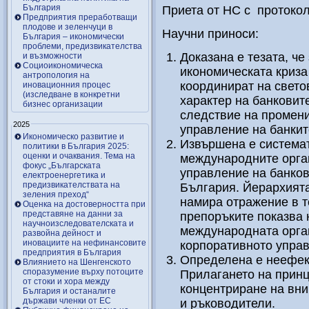
България
Приета от НС с протокол
Предприятия преработващи
плодове и зеленчуци в
Научни приноси:
България – икономически
проблеми, предизвикателства
Доказана е тезата, ч
и възможности
Социоикономическа
икономическата криза
антропология на
координират на свет
иновационния процес
(изследване в конкретни
характер на банковит
бизнес организации
следствие на промени
2025
управление на банкит
Икономическо развитие и
Извършена е системат
политики в България 2025:
оценки и очаквания. Тема на
международните орга
фокус „Българската
управление на банков
електроенергетика и
предизвикателствата на
България. Йерархият
зеления преход“
намира отражение в т
Оценка на достоверността при
представяне на данни за
препоръките показва 
научноизследователската и
международната орга
развойна дейност и
иновациите на нефинансовите
корпоративното упра
предприятия в България
Определена е неефек
Влиянието на Шенгенското
споразумение върху потоците
Прилагането на принц
от стоки и хора между
концентриране на вни
България и останалите
държави членки от ЕС
и ръководители.