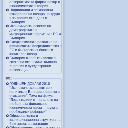
алтернативата фирма-пазар в
икономическата теория
Национални и регионални
измерения на пазара на труда
и жизнения стандарт в
България
Икономически аспекти на
демографските и
миграционните промени в ЕС и
България
Следкризисното развитие на
финансовото посредничество в
ЕС и българският банков и
капиталов пазар
България в пост-кризисната
световна икономика: външна
търговия и чуждестранни
инвестиции
2018
ГОДИШЕН ДОКЛАД 2018
“Икономическо развитие и
политика в България: оценки и
очаквания”. Тема на фокус:
“Десет години от началото на
глобалната финансово-
икономическа криза – поуки и
необходими реформи“
Образователна и
квалификационна структура на
българската емиграция
Общественият сектор в новата