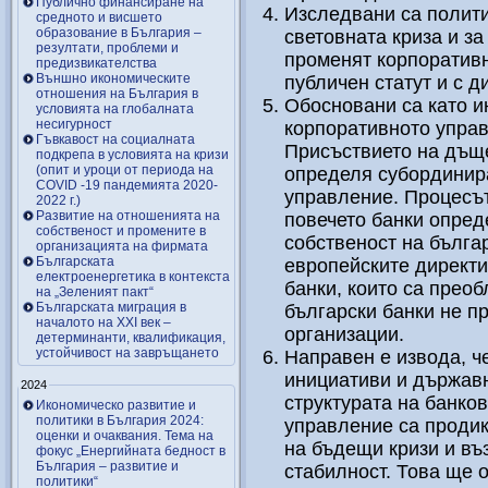
Публично финансиране на
Изследвани са полити
средното и висшето
образование в България –
световната криза и з
резултати, проблеми и
променят корпоративн
предизвикателства
Външно икономическите
публичен статут и с д
отношения на България в
Обосновани са като и
условията на глобалната
несигурност
корпоративното управ
Гъвкавост на социалната
Присъствието на дъще
подкрепа в условията на кризи
(опит и уроци от периода на
определя субординира
COVID -19 пандемията 2020-
управление. Процесът
2022 г.)
Развитие на отношенията на
повечето банки опре
собственост и промените в
собственост на българ
организацията на фирмата
Българската
европейските директи
електроенергетика в контекста
банки, които са преоб
на „Зеленият пакт“
Българската миграция в
български банки не п
началото на ХХІ век –
организации.
детерминанти, квалификация,
устойчивост на завръщането
Направен е извода, 
инициативи и държавн
2024
структурата на банко
Икономическо развитие и
политики в България 2024:
управление са продик
оценки и очаквания. Тема на
на бъдещи кризи и въ
фокус „Енергийната бедност в
България – развитие и
стабилност. Това ще 
политики“