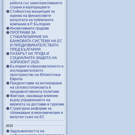
работа със заинтересованите
страни в корпорациите
Стойностна концепция за
оценка на финансовите
резултати на публичните
компании в Р. България
Иновативните градове
ПРОГРАМИ ЗА
СТАБИЛИЗИРАНЕ НА
БАНКОВАТА СИСТЕМА НА ЕС
И ПРЕДИЗВИКАТЕЛСТВАТА
ПРЕД БЪЛГАРИЯ
ПАЗАРЪТ НА ТРУДА И
СОЦИАЛНАТА ЗАЩИТА НА
ХОРИЗОНТ 2020
България в образователното и
изследователското
пространство на Югоизточна
Европа
Предпоставки за интегриране
на селскостопанската и
продоволствената политики
Фактори, оказващи влияние
върху управлението на
веригата за доставки в туризма
Структурни реформи за
сближаване в икономическия и
валутен съюз на ЕС
2015
Задлъжнялостта на