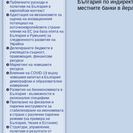
България по индирект
Публичните разходи и
политики на България в
местните банки в йер
европейски контекст
Адаптация на механизмите за
оценка на иновационния
потенциал на
източноевропейските страни-
членки на ЕС (на база опита на
България и Румъния) за
следвоенното развитие на
Украйна
Делегираните бюджети в
училищата-същност,
правомощия, финансови
ресурси
Маркетинг на човешките
ресурси
Влияние на COVID-19 върху
човешкия капитал в България:
демографски и образователни
измерения
Развитие на биоикономиката в
България - възможности и
регионални специфики
Прилагане на фискални и
парични инструменти за
стабилизиране на икономиката
в страни с различни парични
режими (на примера на
България, Чехия и Естония)
Структури, управление,
политики и резултати от