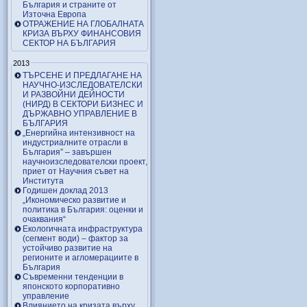
България и страните от
Източна Европа
ОТРАЖЕНИЕ НА ГЛОБАЛНАТА
КРИЗА ВЪРХУ ФИНАНСОВИЯ
СЕКТОР НА БЪЛГАРИЯ
2013
ТЪРСЕНЕ И ПРЕДЛАГАНЕ НА
НАУЧНО-ИЗСЛЕДОВАТЕЛСКИ
И РАЗВОЙНИ ДЕЙНОСТИ
(НИРД) В СЕКТОРИ БИЗНЕС И
ДЪРЖАВНО УПРАВЛЕНИЕ В
БЪЛГАРИЯ
„Енергийна интензивност на
индустриалните отрасли в
България” – завършен
научноизследователски проект,
приет от Научния съвет на
Института
Годишен доклад 2013
„Икономическо развитие и
политика в България: оценки и
очаквания“
Екологичната инфраструктура
(сегмент води) – фактор за
устойчиво развитие на
регионите и агломерациите в
България
Съвременни тенденции в
японското корпоративно
управление
Влиянието на кризата върху